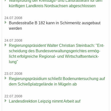
Wahl­prü­fung der Kreistags-​ und Land­rats­wahl für den
künf­ti­gen Land­kreis Nord­sach­sen ab­ge­schlos­sen
24.07.2008
Bun­des­stra­ße B 182 kann in Schir­menitz aus­ge­baut
wer­den
24.07.2008
Re­gie­rungs­prä­si­dent Wal­ter Chris­ti­an Stein­bach: "Ent­
schei­dung des Bun­des­ver­wal­tungs­ge­rich­tes er­mög­
licht er­folg­rei­che Regional-​ und Wirt­schafts­ent­wick­
lung"
23.07.2008
Re­gie­rungs­prä­si­di­um schließt Bo­den­un­ter­su­chung auf
dem Schieß­platz­ge­län­de in Mü­geln ab
22.07.2008
Lan­des­di­rek­ti­on Leip­zig nimmt Ar­beit auf