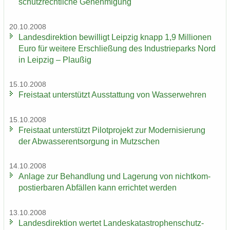
schutz­recht­li­che Ge­neh­mi­gung
20.10.2008
Lan­des­di­rek­ti­on be­wil­ligt Leip­zig knapp 1,9 Mil­lio­nen
Euro für wei­te­re Er­schlie­ßung des In­dus­trie­parks Nord
in Leip­zig – Plau­ßig
15.10.2008
Frei­staat un­ter­stützt Aus­stat­tung von Was­ser­weh­ren
15.10.2008
Frei­staat un­ter­stützt Pi­lot­pro­jekt zur Mo­der­ni­sie­rung
der Ab­was­ser­ent­sor­gung in Mutz­schen
14.10.2008
An­la­ge zur Be­hand­lung und La­ge­rung von nicht­kom­
pos­tier­ba­ren Ab­fäl­len kann er­rich­tet wer­den
13.10.2008
Lan­des­di­rek­ti­on wer­tet Lan­des­ka­ta­stro­phen­schutz­