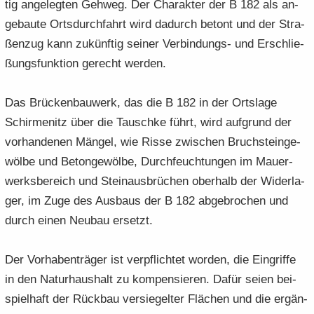
tig an­ge­leg­ten Geh­weg. Der Cha­rak­ter der B 182 als an­
ge­bau­te Orts­durch­fahrt wird da­durch be­tont und der Stra­
ßen­zug kann zu­künf­tig sei­ner Verbindungs-​ und Er­schlie­
ßungs­funk­ti­on ge­recht wer­den.
Das Brü­cken­bau­werk, das die B 182 in der Orts­la­ge
Schir­menitz über die Tausch­ke führt, wird auf­grund der
vor­han­de­nen Män­gel, wie Risse zwi­schen Bruch­stein­ge­
wöl­be und Be­ton­ge­wöl­be, Durch­feuch­tun­gen im Mau­er­
werks­be­reich und Stein­aus­brü­chen ober­halb der Wi­der­la­
ger, im Zuge des Aus­baus der B 182 ab­ge­bro­chen und
durch einen Neu­bau er­setzt.
Der Vor­ha­ben­trä­ger ist ver­pflich­tet wor­den, die Ein­grif­fe
in den Na­tur­haus­halt zu kom­pen­sie­ren. Dafür seien bei­
spiel­haft der Rück­bau ver­sie­gel­ter Flä­chen und die er­gän­