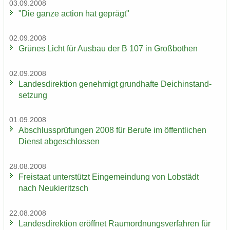
03.09.2008
"Die ganze ac­tion hat ge­prägt"
02.09.2008
Grü­nes Licht für Aus­bau der B 107 in Groß­bo­then
02.09.2008
Lan­des­di­rek­ti­on ge­neh­migt grund­haf­te Deich­in­stand­
set­zung
01.09.2008
Ab­schluss­prü­fun­gen 2008 für Be­ru­fe im öf­fent­li­chen
Dienst ab­ge­schlos­sen
28.08.2008
Frei­staat un­ter­stützt Ein­ge­mein­dung von Lob­städt
nach Neu­kie­ritzsch
22.08.2008
Lan­des­di­rek­ti­on er­öff­net Raum­ord­nungs­ver­fah­ren für