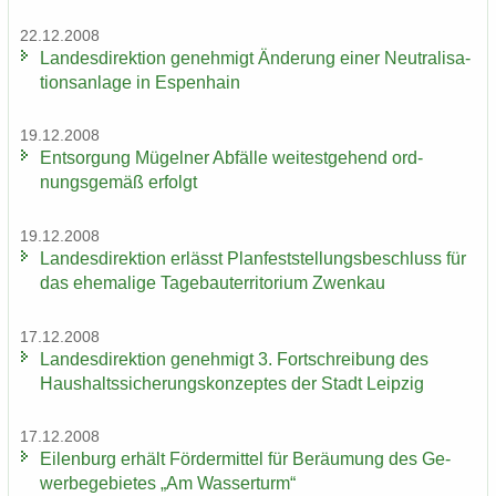
22.12.2008
Lan­des­di­rek­ti­on ge­neh­migt Än­de­rung einer Neu­tra­li­sa­
ti­ons­an­la­ge in Es­pen­hain
19.12.2008
Ent­sor­gung Mü­gel­ner Ab­fäl­le wei­test­ge­hend ord­
nungs­ge­mäß er­folgt
19.12.2008
Lan­des­di­rek­ti­on er­lässt Plan­fest­stel­lungs­be­schluss für
das ehe­ma­li­ge Ta­ge­bau­ter­ri­to­ri­um Zwenkau
17.12.2008
Lan­des­di­rek­ti­on ge­neh­migt 3. Fort­schrei­bung des
Haus­halts­si­che­rungs­kon­zep­tes der Stadt Leip­zig
17.12.2008
Ei­len­burg er­hält För­der­mit­tel für Be­räu­mung des Ge­
wer­be­ge­bie­tes „Am Was­ser­turm“