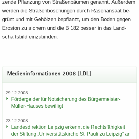
zen­de Pflan­zung von Stra­ßen­bäu­men ge­nannt. Au­ßer­dem
wer­den die Stra­ßen­bö­schun­gen durch Ra­sen­an­saat be­
grünt und mit Ge­höl­zen be­pflanzt, um den Boden gegen
Ero­si­on zu si­chern und die B 182 bes­ser in das Land­
schafts­bild ein­zu­bin­den.
Me­di­en­in­for­ma­tio­nen 2008 [LDL]
29.12.2008
För­der­gel­der für Not­si­che­rung des Bürgermeister-​
Müller-Hauses be­wil­ligt
23.12.2008
Lan­des­di­rek­ti­on Leip­zig er­kennt die Rechts­fä­hig­keit
der Stif­tung „Uni­ver­si­täts­kir­che St. Pauli zu Leip­zig“ an