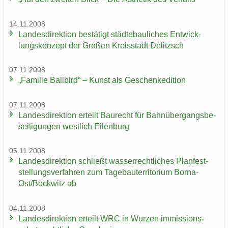
14.11.2008
Lan­des­di­rek­ti­on be­stä­tigt städ­te­bau­li­ches Ent­wick­
lungs­kon­zept der Gro­ßen Kreis­stadt De­litzsch
07.11.2008
„Fa­mi­lie Ball­bird“ – Kunst als Ge­schen­ke­di­ti­on
07.11.2008
Lan­des­di­rek­ti­on er­teilt Bau­recht für Bahn­über­gangs­be­
sei­ti­gun­gen west­lich Ei­len­burg
05.11.2008
Lan­des­di­rek­ti­on schließt was­ser­recht­li­ches Plan­fest­
stel­lungs­ver­fah­ren zum Ta­ge­bau­ter­ri­to­ri­um Borna-​
Ost/Bock­witz ab
04.11.2008
Lan­des­di­rek­ti­on er­teilt WRC in Wur­zen im­mis­si­ons­