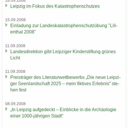
18.09.2008
Leip­zig im Fokus des Ka­ta­stro­phen­schut­zes
15.09.2008
Ein­la­dung zur Lan­des­ka­ta­stro­phen­schutz­übung "Li­li­
en­thal 2008"
11.09.2008
Lan­des­di­rek­ti­on gibt Leip­zi­ger Kin­der­stif­tung grü­nes
Licht
11.09.2008
Preis­trä­ger des Li­te­ra­tur­wett­be­werbs „Die neue Leip­zi­
ger Se­en­land­schaft 2025 – mein fik­ti­ves Er­leb­nis“ ste­
hen fest
08.09.2008
„In Leip­zig auf­ge­deckt – Ein­bli­cke in die Ar­chäo­lo­gie
einer 1000-​jährigen Stadt“