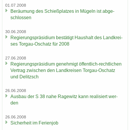
01.07.2008
Be­räu­mung des Schieß­plat­zes in Mü­geln ist ab­ge­
schlos­sen
30.06.2008
Re­gie­rungs­prä­si­di­um be­stä­tigt Haus­halt des Land­krei­
ses Torgau-​Oschatz für 2008
27.06.2008
Re­gie­rungs­prä­si­di­um ge­neh­migt öffentlich-​rechtlichen
Ver­trag zwi­schen den Land­krei­sen Torgau-​Oschatz
und De­litzsch
26.06.2008
Aus­bau der S 38 nahe Ra­ge­witz kann rea­li­siert wer­
den
26.06.2008
Si­cher­heit im Fe­ri­en­job