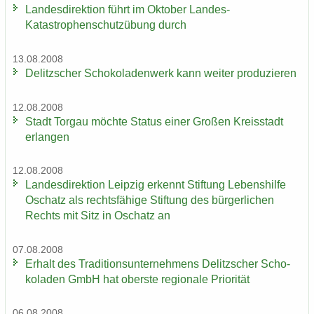
Lan­des­di­rek­ti­on führt im Ok­to­ber Landes-​
Katastrophenschutzübung durch
13.08.2008
De­litz­scher Scho­ko­la­den­werk kann wei­ter pro­du­zie­ren
12.08.2008
Stadt Tor­gau möch­te Sta­tus einer Gro­ßen Kreis­stadt
er­lan­gen
12.08.2008
Lan­des­di­rek­ti­on Leip­zig er­kennt Stif­tung Le­bens­hil­fe
Oschatz als rechts­fä­hi­ge Stif­tung des bür­ger­li­chen
Rechts mit Sitz in Oschatz an
07.08.2008
Er­halt des Tra­di­ti­ons­un­ter­neh­mens De­litz­scher Scho­
ko­la­den GmbH hat obers­te re­gio­na­le Prio­ri­tät
06.08.2008