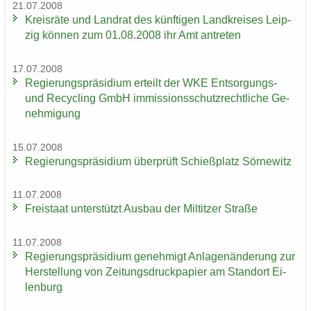
21.07.2008
Kreis­rä­te und Land­rat des künf­ti­gen Land­krei­ses Leip­
zig kön­nen zum 01.08.2008 ihr Amt an­tre­ten
17.07.2008
Re­gie­rungs­prä­si­di­um er­teilt der WKE Entsorgungs-​
und Re­cy­cling GmbH im­mis­si­ons­schutz­recht­li­che Ge­
neh­mi­gung
15.07.2008
Re­gie­rungs­prä­si­di­um über­prüft Schieß­platz Sör­ne­witz
11.07.2008
Frei­staat un­ter­stützt Aus­bau der Mil­tit­zer Stra­ße
11.07.2008
Re­gie­rungs­prä­si­di­um ge­neh­migt An­la­gen­än­de­rung zur
Her­stel­lung von Zei­tungs­druck­pa­pier am Stand­ort Ei­
len­burg