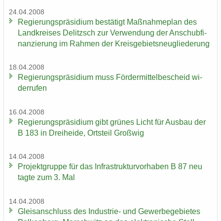
24.04.2008
Re­gie­rungs­prä­si­di­um be­stä­tigt Maß­nah­me­plan des
Land­krei­ses De­litzsch zur Ver­wen­dung der An­schub­fi­
nan­zie­rung im Rah­men der Kreis­ge­biets­neu­glie­de­rung
18.04.2008
Re­gie­rungs­prä­si­di­um muss För­der­mit­tel­be­scheid wi­
der­ru­fen
16.04.2008
Re­gie­rungs­prä­si­di­um gibt grü­nes Licht für Aus­bau der
B 183 in Drei­hei­de, Orts­teil Groß­wig
14.04.2008
Pro­jekt­grup­pe für das In­fra­struk­tur­vor­ha­ben B 87 neu
tagte zum 3. Mal
14.04.2008
Gleis­an­schluss des Industrie-​ und Ge­wer­be­ge­bie­tes