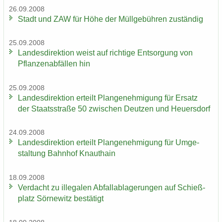
26.09.2008
Stadt und ZAW für Höhe der Müll­ge­büh­ren zu­stän­dig
25.09.2008
Lan­des­di­rek­ti­on weist auf rich­ti­ge Ent­sor­gung von
Pflan­zen­ab­fäl­len hin
25.09.2008
Lan­des­di­rek­ti­on er­teilt Plan­ge­neh­mi­gung für Er­satz
der Staats­stra­ße 50 zwi­schen Deut­zen und Heu­ers­dorf
24.09.2008
Lan­des­di­rek­ti­on er­teilt Plan­ge­neh­mi­gung für Um­ge­
stal­tung Bahn­hof Knaut­hain
18.09.2008
Ver­dacht zu il­le­ga­len Ab­fall­ab­la­ge­run­gen auf Schieß­
platz Sör­ne­witz be­stä­tigt