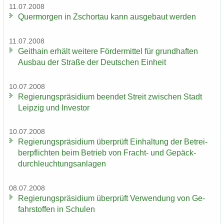
11.07.2008
Quer­mor­gen in Zschor­tau kann aus­ge­baut wer­den
11.07.2008
Geit­hain er­hält wei­te­re För­der­mit­tel für grund­haf­ten
Aus­bau der Stra­ße der Deut­schen Ein­heit
10.07.2008
Re­gie­rungs­prä­si­di­um be­en­det Streit zwi­schen Stadt
Leip­zig und In­ves­tor
10.07.2008
Re­gie­rungs­prä­si­di­um über­prüft Ein­hal­tung der Be­trei­
ber­pflich­ten beim Be­trieb von Fracht-​ und Ge­päck­
durch­leuch­tungs­an­la­gen
08.07.2008
Re­gie­rungs­prä­si­di­um über­prüft Ver­wen­dung von Ge­
fahr­stof­fen in Schu­len