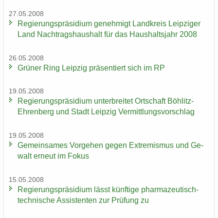
27.05.2008
Re­gie­rungs­prä­si­di­um ge­neh­migt Land­kreis Leip­zi­ger
Land Nach­trags­haus­halt für das Haus­halts­jahr 2008
26.05.2008
Grü­ner Ring Leip­zig prä­sen­tiert sich im RP
19.05.2008
Re­gie­rungs­prä­si­di­um un­ter­brei­tet Ort­schaft Böhlitz-​
Ehrenberg und Stadt Leip­zig Ver­mitt­lungs­vor­schlag
19.05.2008
Ge­mein­sa­mes Vor­ge­hen gegen Ex­tre­mis­mus und Ge­
walt er­neut im Fokus
15.05.2008
Re­gie­rungs­prä­si­di­um lässt künf­ti­ge pharmazeutisch-​
technische As­sis­ten­ten zur Prü­fung zu