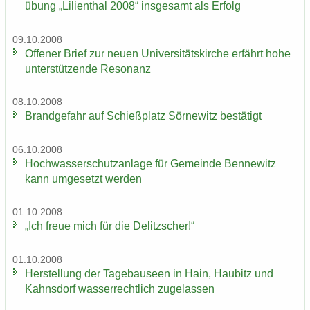
übung „Li­li­en­thal 2008“ ins­ge­samt als Er­folg
09.10.2008
Of­fe­ner Brief zur neuen Uni­ver­si­täts­kir­che er­fährt hohe
un­ter­stüt­zen­de Re­so­nanz
08.10.2008
Brand­ge­fahr auf Schieß­platz Sör­ne­witz be­stä­tigt
06.10.2008
Hoch­was­ser­schutz­an­la­ge für Ge­mein­de Ben­ne­witz
kann um­ge­setzt wer­den
01.10.2008
„Ich freue mich für die De­litz­scher!“
01.10.2008
Her­stel­lung der Ta­ge­bau­se­en in Hain, Hau­bitz und
Kahns­dorf was­ser­recht­lich zu­ge­las­sen