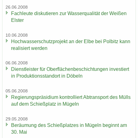
26.06.2008
Fach­leu­te dis­ku­tie­ren zur Was­ser­qua­li­tät der Wei­ßen
Els­ter
10.06.2008
Hoch­was­ser­schutz­pro­jekt an der Elbe bei Pol­bitz kann
rea­li­siert wer­den
06.06.2008
Dienst­leis­ter für Ober­flä­chen­be­schich­tun­gen in­ves­tiert
in Pro­duk­ti­ons­stand­ort in Dö­beln
05.06.2008
Re­gie­rungs­prä­si­di­um kon­trol­liert Ab­trans­port des Mülls
auf dem Schieß­platz in Mü­geln
29.05.2008
Be­räu­mung des Schieß­plat­zes in Mü­geln be­ginnt am
30. Mai