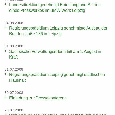
Lan­des­di­rek­ti­on ge­neh­migt Er­rich­tung und Be­trieb
eines Press­wer­kes im BMW Werk Leip­zig
04.08.2008
Re­gie­rungs­prä­si­di­um Leip­zig ge­neh­mig­te Aus­bau der
Bun­des­stra­ße 186 in Leip­zig
01.08.2008
Säch­si­sche Ver­wal­tungs­re­form tritt am 1. Au­gust in
Kraft
31.07.2008
Re­gie­rungs­prä­si­di­um Leip­zig ge­neh­migt städ­ti­schen
Haus­halt
30.07.2008
Ein­la­dung zur Pres­se­kon­fe­renz
25.07.2008