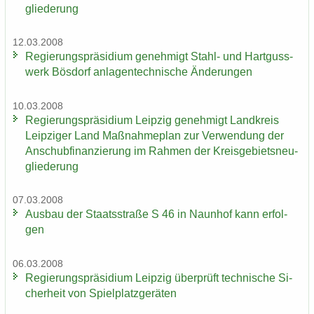
glie­de­rung
12.03.2008
Re­gie­rungs­prä­si­di­um ge­neh­migt Stahl-​ und Hart­guss­
werk Bös­dorf an­la­gen­tech­ni­sche Än­de­run­gen
10.03.2008
Re­gie­rungs­prä­si­di­um Leip­zig ge­neh­migt Land­kreis
Leip­zi­ger Land Maß­nah­me­plan zur Ver­wen­dung der
An­schub­fi­nan­zie­rung im Rah­men der Kreis­ge­biets­neu­
glie­de­rung
07.03.2008
Aus­bau der Staats­stra­ße S 46 in Naun­hof kann er­fol­
gen
06.03.2008
Re­gie­rungs­prä­si­di­um Leip­zig über­prüft tech­ni­sche Si­
cher­heit von Spiel­platz­ge­rä­ten