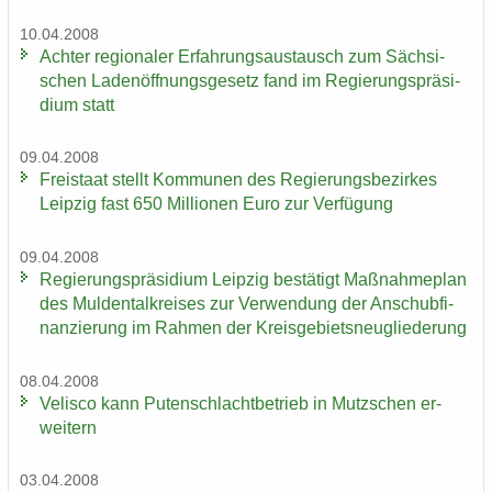
10.04.2008
Ach­ter re­gio­na­ler Er­fah­rungs­aus­tausch zum Säch­si­
schen La­den­öff­nungs­ge­setz fand im Re­gie­rungs­prä­si­
di­um statt
09.04.2008
Frei­staat stellt Kom­mu­nen des Re­gie­rungs­be­zir­kes
Leip­zig fast 650 Mil­lio­nen Euro zur Ver­fü­gung
09.04.2008
Re­gie­rungs­prä­si­di­um Leip­zig be­stä­tigt Maß­nah­me­plan
des Mul­den­tal­krei­ses zur Ver­wen­dung der An­schub­fi­
nan­zie­rung im Rah­men der Kreis­ge­biets­neu­glie­de­rung
08.04.2008
Ve­lis­co kann Pu­ten­schlacht­be­trieb in Mutz­schen er­
wei­tern
03.04.2008