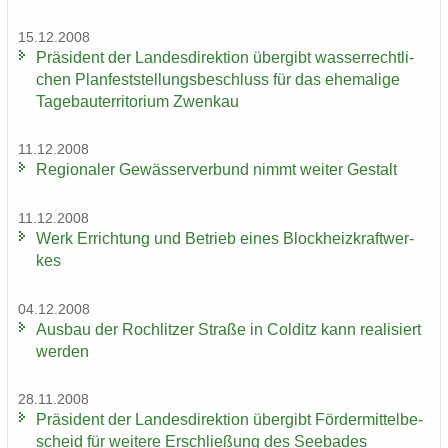
15.12.2008
Prä­si­dent der Lan­des­di­rek­ti­on über­gibt was­ser­recht­li­
chen Plan­fest­stel­lungs­be­schluss für das ehe­ma­li­ge
Ta­ge­bau­ter­ri­to­ri­um Zwenkau
11.12.2008
Re­gio­na­ler Ge­wäs­ser­ver­bund nimmt wei­ter Ge­stalt
11.12.2008
Werk Er­rich­tung und Be­trieb eines Block­heiz­kraft­wer­
kes
04.12.2008
Aus­bau der Roch­lit­zer Stra­ße in Col­ditz kann rea­li­siert
wer­den
28.11.2008
Prä­si­dent der Lan­des­di­rek­ti­on über­gibt För­der­mit­tel­be­
scheid für wei­te­re Er­schlie­ßung des See­ba­des