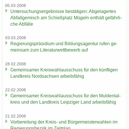
05.03.2008
Un­ter­su­chungs­er­geb­nis­se be­stä­ti­gen: Ab­ge­la­ger­tes
Ab­fall­ge­misch am Schieß­platz Mü­geln ent­hält ge­fähr­li­
che Ab­fäl­le
03.03.2008
Re­gie­rungs­prä­si­di­um und Bil­dungs­agen­tur rufen ge­
mein­sam zum Li­te­ra­tur­wett­be­werb auf
28.02.2008
Ge­mein­sa­mer Kreis­wahl­aus­schuss für den künf­ti­gen
Land­kreis Nord­sach­sen ar­beits­fä­hig
22.02.2008
Ge­mein­sa­mer Kreis­wahl­aus­schuss für den Mul­den­tal­
kreis und den Land­kreis Leip­zi­ger Land ar­beits­fä­hig
21.02.2008
Vor­be­rei­tung der Kreis-​ und Bür­ger­meis­ter­wah­len im
Re­gie­rungs­be­zirk im Zeit­plan