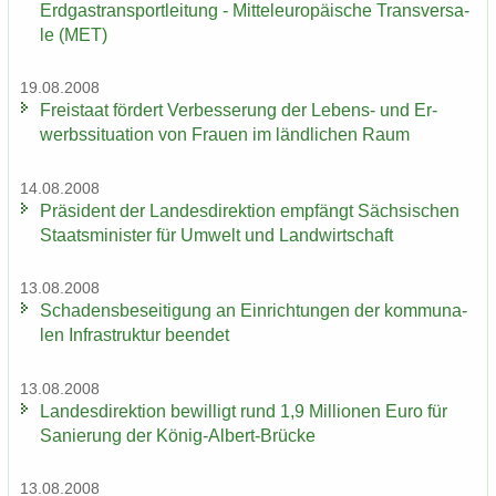
Erd­gas­trans­port­lei­tung - Mit­tel­eu­ro­päi­sche Trans­ver­sa­
le (MET)
19.08.2008
Frei­staat för­dert Ver­bes­se­rung der Lebens-​ und Er­
werbs­si­tua­ti­on von Frau­en im länd­li­chen Raum
14.08.2008
Prä­si­dent der Lan­des­di­rek­ti­on emp­fängt Säch­si­schen
Staats­mi­nis­ter für Um­welt und Land­wirt­schaft
13.08.2008
Scha­dens­be­sei­ti­gung an Ein­rich­tun­gen der kom­mu­na­
len In­fra­struk­tur be­en­det
13.08.2008
Lan­des­di­rek­ti­on be­wil­ligt rund 1,9 Mil­lio­nen Euro für
Sa­nie­rung der König-​Albert-Brücke
13.08.2008