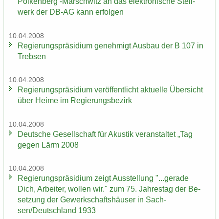
Pol­ken­berg -​Marschwitz an das elek­tro­ni­sche Stell­
werk der DB-AG kann er­fol­gen
10.04.2008
Re­gie­rungs­prä­si­di­um ge­neh­migt Aus­bau der B 107 in
Treb­sen
10.04.2008
Re­gie­rungs­prä­si­di­um ver­öf­fent­licht ak­tu­el­le Über­sicht
über Heime im Re­gie­rungs­be­zirk
10.04.2008
Deut­sche Ge­sell­schaft für Akus­tik ver­an­stal­tet „Tag
gegen Lärm 2008
10.04.2008
Re­gie­rungs­prä­si­di­um zeigt Aus­stel­lung "...ge­ra­de
Dich, Ar­bei­ter, wol­len wir." zum 75. Jah­res­tag der Be­
set­zung der Ge­werk­schafts­häu­ser in Sach­
sen/Deutsch­land 1933