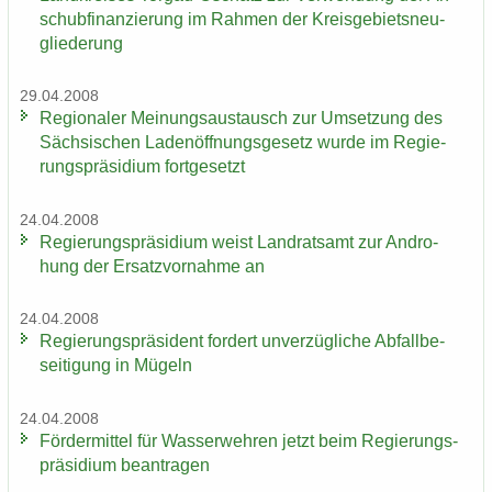
schub­fi­nan­zie­rung im Rah­men der Kreis­ge­biets­neu­
glie­de­rung
29.04.2008
Re­gio­na­ler Mei­nungs­aus­tausch zur Um­set­zung des
Säch­si­schen La­den­öff­nungs­ge­setz wurde im Re­gie­
rungs­prä­si­di­um fort­ge­setzt
24.04.2008
Re­gie­rungs­prä­si­di­um weist Land­rats­amt zur An­dro­
hung der Er­satz­vor­nah­me an
24.04.2008
Re­gie­rungs­prä­si­dent for­dert un­ver­züg­li­che Ab­fall­be­
sei­ti­gung in Mü­geln
24.04.2008
För­der­mit­tel für Was­ser­weh­ren jetzt beim Re­gie­rungs­
prä­si­di­um be­an­tra­gen