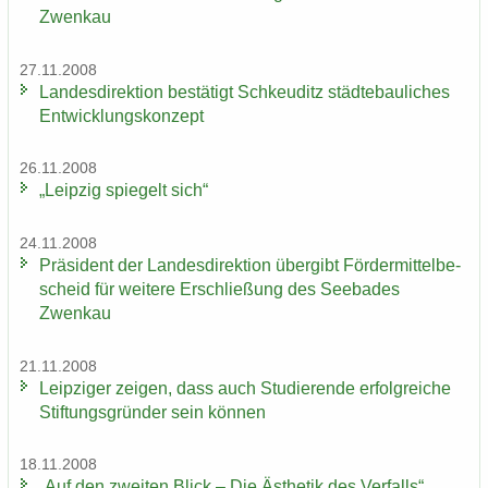
Zwenkau
27.11.2008
Lan­des­di­rek­ti­on be­stä­tigt Schkeu­ditz städ­te­bau­li­ches
Ent­wick­lungs­kon­zept
26.11.2008
„Leip­zig spie­gelt sich“
24.11.2008
Prä­si­dent der Lan­des­di­rek­ti­on über­gibt För­der­mit­tel­be­
scheid für wei­te­re Er­schlie­ßung des See­ba­des
Zwenkau
21.11.2008
Leip­zi­ger zei­gen, dass auch Stu­die­ren­de er­folg­rei­che
Stif­tungs­grün­der sein kön­nen
18.11.2008
„Auf den zwei­ten Blick – Die Äs­the­tik des Ver­falls“