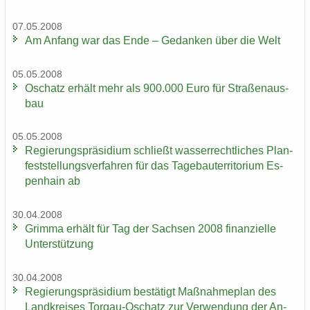
07.05.2008
Am An­fang war das Ende – Ge­dan­ken über die Welt
05.05.2008
Oschatz er­hält mehr als 900.000 Euro für Stra­ßen­aus­
bau
05.05.2008
Re­gie­rungs­prä­si­di­um schließt was­ser­recht­li­ches Plan­
fest­stel­lungs­ver­fah­ren für das Ta­ge­bau­ter­ri­to­ri­um Es­
pen­hain ab
30.04.2008
Grim­ma er­hält für Tag der Sach­sen 2008 fi­nan­zi­el­le
Un­ter­stüt­zung
30.04.2008
Re­gie­rungs­prä­si­di­um be­stä­tigt Maß­nah­me­plan des
Land­krei­ses Torgau-​Oschatz zur Ver­wen­dung der An­