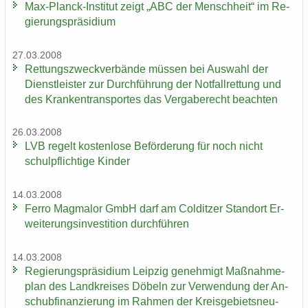
Max-​Planck-Institut zeigt „ABC der Mensch­heit“ im Re­
gie­rungs­prä­si­di­um
27.03.2008
Ret­tungs­zweck­ver­bän­de müs­sen bei Aus­wahl der
Dienst­leis­ter zur Durch­füh­rung der Not­fall­ret­tung und
des Kran­ken­trans­por­tes das Ver­ga­be­recht be­ach­ten
26.03.2008
LVB re­gelt kos­ten­lo­se Be­för­de­rung für noch nicht
schul­pflich­ti­ge Kin­der
14.03.2008
Ferro Mag­ma­lor GmbH darf am Col­dit­zer Stand­ort Er­
wei­te­rungs­in­ves­ti­ti­on durch­füh­ren
14.03.2008
Re­gie­rungs­prä­si­di­um Leip­zig ge­neh­migt Maß­nah­me­
plan des Land­krei­ses Dö­beln zur Ver­wen­dung der An­
schub­fi­nan­zie­rung im Rah­men der Kreis­ge­biets­neu­