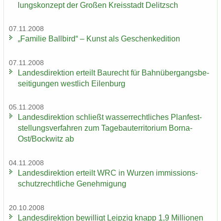
lungs­kon­zept der Gro­ßen Kreis­stadt De­litzsch
07.11.2008
„Fa­mi­lie Ball­bird“ – Kunst als Ge­schen­ke­di­ti­on
07.11.2008
Lan­des­di­rek­ti­on er­teilt Bau­recht für Bahn­über­gangs­be­
sei­ti­gun­gen west­lich Ei­len­burg
05.11.2008
Lan­des­di­rek­ti­on schließt was­ser­recht­li­ches Plan­fest­
stel­lungs­ver­fah­ren zum Ta­ge­bau­ter­ri­to­ri­um Borna-​
Ost/Bock­witz ab
04.11.2008
Lan­des­di­rek­ti­on er­teilt WRC in Wur­zen im­mis­si­ons­
schutz­recht­li­che Ge­neh­mi­gung
20.10.2008
Lan­des­di­rek­ti­on be­wil­ligt Leip­zig knapp 1,9 Mil­lio­nen