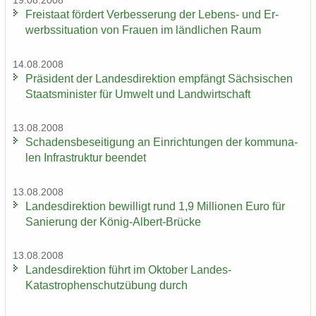
19.08.2008
Frei­staat för­dert Ver­bes­se­rung der Lebens-​ und Er­
werbs­si­tua­ti­on von Frau­en im länd­li­chen Raum
14.08.2008
Prä­si­dent der Lan­des­di­rek­ti­on emp­fängt Säch­si­schen
Staats­mi­nis­ter für Um­welt und Land­wirt­schaft
13.08.2008
Scha­dens­be­sei­ti­gung an Ein­rich­tun­gen der kom­mu­na­
len In­fra­struk­tur be­en­det
13.08.2008
Lan­des­di­rek­ti­on be­wil­ligt rund 1,9 Mil­lio­nen Euro für
Sa­nie­rung der König-​Albert-Brücke
13.08.2008
Lan­des­di­rek­ti­on führt im Ok­to­ber Landes-​
Katastrophenschutzübung durch