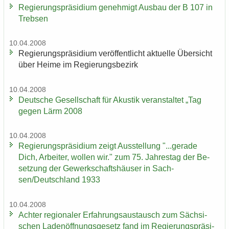
Re­gie­rungs­prä­si­di­um ge­neh­migt Aus­bau der B 107 in
Treb­sen
10.04.2008
Re­gie­rungs­prä­si­di­um ver­öf­fent­licht ak­tu­el­le Über­sicht
über Heime im Re­gie­rungs­be­zirk
10.04.2008
Deut­sche Ge­sell­schaft für Akus­tik ver­an­stal­tet „Tag
gegen Lärm 2008
10.04.2008
Re­gie­rungs­prä­si­di­um zeigt Aus­stel­lung "...ge­ra­de
Dich, Ar­bei­ter, wol­len wir." zum 75. Jah­res­tag der Be­
set­zung der Ge­werk­schafts­häu­ser in Sach­
sen/Deutsch­land 1933
10.04.2008
Ach­ter re­gio­na­ler Er­fah­rungs­aus­tausch zum Säch­si­
schen La­den­öff­nungs­ge­setz fand im Re­gie­rungs­prä­si­