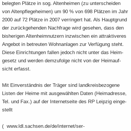
be­leg­ten Plät­ze in sog. Al­ten­hei­men (zu un­ter­schei­den
von Al­ten­pfle­ge­hei­men) um 90 % von 698 Plät­zen im Jahr
2000 auf 72 Plät­ze in 2007 ver­rin­gert hat. Als Haupt­grund
der zu­rück­ge­hen­den Nach­fra­ge wird ge­se­hen, dass den
bis­he­ri­gen Al­ten­heim­nut­zern in­zwi­schen ein at­trak­ti­ve­res
An­ge­bot in be­treu­ten Wohn­an­la­gen zur Ver­fü­gung steht.
Diese Ein­rich­tun­gen fal­len je­doch nicht unter das Heim­
ge­setz und wer­den dem­zu­fol­ge nicht von der Heim­auf­
sicht er­fasst.
Mit Ein­ver­ständ­nis der Trä­ger sind land­kreis­be­zo­ge­ne
Lis­ten der Heime mit aus­ge­wähl­ten Daten (Hei­m­adres­se,
Tel. und Fax.) auf der In­ter­net­sei­te des RP Leip­zig ein­ge­
stellt
( www.ldl.sach­sen.de/de/in­ter­net/ser­