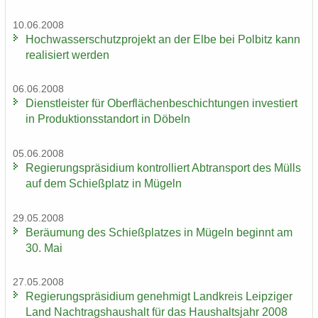
10.06.2008
Hoch­was­ser­schutz­pro­jekt an der Elbe bei Pol­bitz kann
rea­li­siert wer­den
06.06.2008
Dienst­leis­ter für Ober­flä­chen­be­schich­tun­gen in­ves­tiert
in Pro­duk­ti­ons­stand­ort in Dö­beln
05.06.2008
Re­gie­rungs­prä­si­di­um kon­trol­liert Ab­trans­port des Mülls
auf dem Schieß­platz in Mü­geln
29.05.2008
Be­räu­mung des Schieß­plat­zes in Mü­geln be­ginnt am
30. Mai
27.05.2008
Re­gie­rungs­prä­si­di­um ge­neh­migt Land­kreis Leip­zi­ger
Land Nach­trags­haus­halt für das Haus­halts­jahr 2008