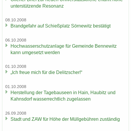
un­ter­stüt­zen­de Re­so­nanz
08.10.2008
Brand­ge­fahr auf Schieß­platz Sör­ne­witz be­stä­tigt
06.10.2008
Hoch­was­ser­schutz­an­la­ge für Ge­mein­de Ben­ne­witz
kann um­ge­setzt wer­den
01.10.2008
„Ich freue mich für die De­litz­scher!“
01.10.2008
Her­stel­lung der Ta­ge­bau­se­en in Hain, Hau­bitz und
Kahns­dorf was­ser­recht­lich zu­ge­las­sen
26.09.2008
Stadt und ZAW für Höhe der Müll­ge­büh­ren zu­stän­dig