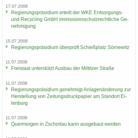
17.07.2008
Re­gie­rungs­prä­si­di­um er­teilt der WKE Entsorgungs-​
und Re­cy­cling GmbH im­mis­si­ons­schutz­recht­li­che Ge­
neh­mi­gung
15.07.2008
Re­gie­rungs­prä­si­di­um über­prüft Schieß­platz Sör­ne­witz
11.07.2008
Frei­staat un­ter­stützt Aus­bau der Mil­tit­zer Stra­ße
11.07.2008
Re­gie­rungs­prä­si­di­um ge­neh­migt An­la­gen­än­de­rung zur
Her­stel­lung von Zei­tungs­druck­pa­pier am Stand­ort Ei­
len­burg
11.07.2008
Quer­mor­gen in Zschor­tau kann aus­ge­baut wer­den