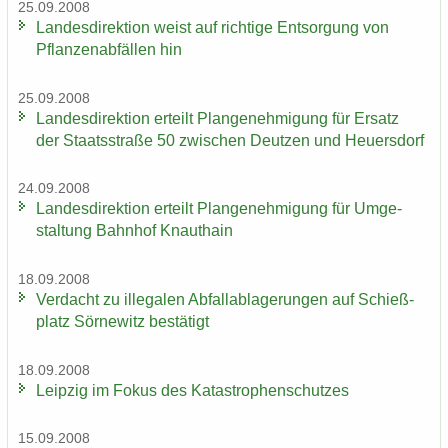
25.09.2008
Lan­des­di­rek­ti­on weist auf rich­ti­ge Ent­sor­gung von
Pflan­zen­ab­fäl­len hin
25.09.2008
Lan­des­di­rek­ti­on er­teilt Plan­ge­neh­mi­gung für Er­satz
der Staats­stra­ße 50 zwi­schen Deut­zen und Heu­ers­dorf
24.09.2008
Lan­des­di­rek­ti­on er­teilt Plan­ge­neh­mi­gung für Um­ge­
stal­tung Bahn­hof Knaut­hain
18.09.2008
Ver­dacht zu il­le­ga­len Ab­fall­ab­la­ge­run­gen auf Schieß­
platz Sör­ne­witz be­stä­tigt
18.09.2008
Leip­zig im Fokus des Ka­ta­stro­phen­schut­zes
15.09.2008