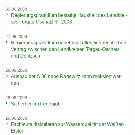
30.06.2008
Re­gie­rungs­prä­si­di­um be­stä­tigt Haus­halt des Land­krei­
ses Torgau-​Oschatz für 2008
27.06.2008
Re­gie­rungs­prä­si­di­um ge­neh­migt öffentlich-​rechtlichen
Ver­trag zwi­schen den Land­krei­sen Torgau-​Oschatz
und De­litzsch
26.06.2008
Aus­bau der S 38 nahe Ra­ge­witz kann rea­li­siert wer­
den
26.06.2008
Si­cher­heit im Fe­ri­en­job
26.06.2008
Fach­leu­te dis­ku­tie­ren zur Was­ser­qua­li­tät der Wei­ßen
Els­ter