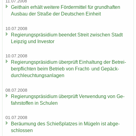
11.07.2008
Geit­hain er­hält wei­te­re För­der­mit­tel für grund­haf­ten
Aus­bau der Stra­ße der Deut­schen Ein­heit
10.07.2008
Re­gie­rungs­prä­si­di­um be­en­det Streit zwi­schen Stadt
Leip­zig und In­ves­tor
10.07.2008
Re­gie­rungs­prä­si­di­um über­prüft Ein­hal­tung der Be­trei­
ber­pflich­ten beim Be­trieb von Fracht-​ und Ge­päck­
durch­leuch­tungs­an­la­gen
08.07.2008
Re­gie­rungs­prä­si­di­um über­prüft Ver­wen­dung von Ge­
fahr­stof­fen in Schu­len
01.07.2008
Be­räu­mung des Schieß­plat­zes in Mü­geln ist ab­ge­
schlos­sen