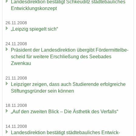
Lan­des­di­rek­ti­on be­stä­tigt Schkeu­ditz städ­te­bau­li­ches
Ent­wick­lungs­kon­zept
26.11.2008
„Leip­zig spie­gelt sich“
24.11.2008
Prä­si­dent der Lan­des­di­rek­ti­on über­gibt För­der­mit­tel­be­
scheid für wei­te­re Er­schlie­ßung des See­ba­des
Zwenkau
21.11.2008
Leip­zi­ger zei­gen, dass auch Stu­die­ren­de er­folg­rei­che
Stif­tungs­grün­der sein kön­nen
18.11.2008
„Auf den zwei­ten Blick – Die Äs­the­tik des Ver­falls“
14.11.2008
Lan­des­di­rek­ti­on be­stä­tigt städ­te­bau­li­ches Ent­wick­