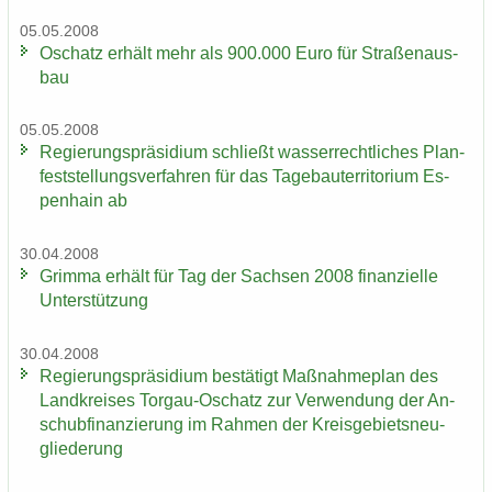
05.05.2008
Oschatz er­hält mehr als 900.000 Euro für Stra­ßen­aus­
bau
05.05.2008
Re­gie­rungs­prä­si­di­um schließt was­ser­recht­li­ches Plan­
fest­stel­lungs­ver­fah­ren für das Ta­ge­bau­ter­ri­to­ri­um Es­
pen­hain ab
30.04.2008
Grim­ma er­hält für Tag der Sach­sen 2008 fi­nan­zi­el­le
Un­ter­stüt­zung
30.04.2008
Re­gie­rungs­prä­si­di­um be­stä­tigt Maß­nah­me­plan des
Land­krei­ses Torgau-​Oschatz zur Ver­wen­dung der An­
schub­fi­nan­zie­rung im Rah­men der Kreis­ge­biets­neu­
glie­de­rung