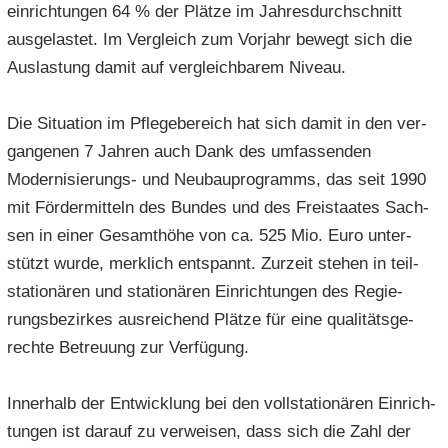
ein­rich­tun­gen 64 % der Plät­ze im Jah­res­durch­schnitt
aus­ge­las­tet. Im Ver­gleich zum Vor­jahr be­wegt sich die
Aus­las­tung damit auf ver­gleich­ba­rem Ni­veau.
Die Si­tua­ti­on im Pfle­ge­be­reich hat sich damit in den ver­
gan­ge­nen 7 Jah­ren auch Dank des um­fas­sen­den
Modernisierungs-​ und Neu­bau­pro­gramms, das seit 1990
mit För­der­mit­teln des Bun­des und des Frei­staa­tes Sach­
sen in einer Ge­samt­hö­he von ca. 525 Mio. Euro un­ter­
stützt wurde, merk­lich ent­spannt. Zur­zeit ste­hen in teil­
sta­tio­nä­ren und sta­tio­nä­ren Ein­rich­tun­gen des Re­gie­
rungs­be­zir­kes aus­rei­chend Plät­ze für eine qua­li­täts­ge­
rech­te Be­treu­ung zur Ver­fü­gung.
In­ner­halb der Ent­wick­lung bei den voll­sta­tio­nä­ren Ein­rich­
tun­gen ist dar­auf zu ver­wei­sen, dass sich die Zahl der