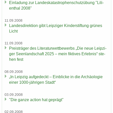
Ein­la­dung zur Lan­des­ka­ta­stro­phen­schutz­übung "Li­li­
en­thal 2008"
11.09.2008
Lan­des­di­rek­ti­on gibt Leip­zi­ger Kin­der­stif­tung grü­nes
Licht
11.09.2008
Preis­trä­ger des Li­te­ra­tur­wett­be­werbs „Die neue Leip­zi­
ger Se­en­land­schaft 2025 – mein fik­ti­ves Er­leb­nis“ ste­
hen fest
08.09.2008
„In Leip­zig auf­ge­deckt – Ein­bli­cke in die Ar­chäo­lo­gie
einer 1000-​jährigen Stadt“
03.09.2008
"Die ganze ac­tion hat ge­prägt"
02.09.2008