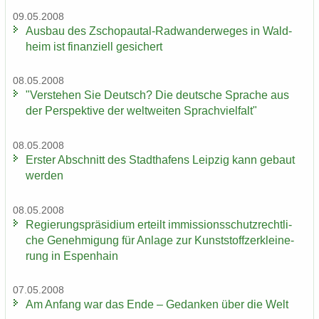
09.05.2008
Aus­bau des Zschopautal-​Radwanderweges in Wald­
heim ist fi­nan­zi­ell ge­si­chert
08.05.2008
"Ver­ste­hen Sie Deutsch? Die deut­sche Spra­che aus
der Per­spek­ti­ve der welt­wei­ten Sprach­viel­falt"
08.05.2008
Ers­ter Ab­schnitt des Stadt­ha­fens Leip­zig kann ge­baut
wer­den
08.05.2008
Re­gie­rungs­prä­si­di­um er­teilt im­mis­si­ons­schutz­recht­li­
che Ge­neh­mi­gung für An­la­ge zur Kunst­stoff­zer­klei­ne­
rung in Es­pen­hain
07.05.2008
Am An­fang war das Ende – Ge­dan­ken über die Welt