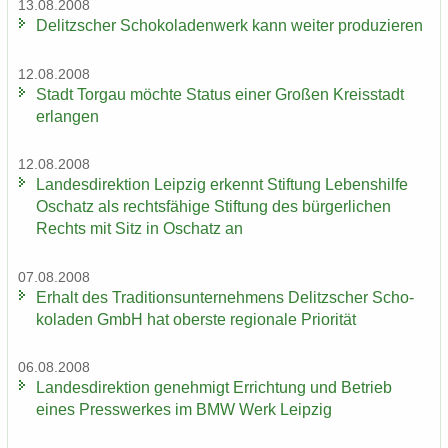
13.08.2008
De­litz­scher Scho­ko­la­den­werk kann wei­ter pro­du­zie­ren
12.08.2008
Stadt Tor­gau möch­te Sta­tus einer Gro­ßen Kreis­stadt
er­lan­gen
12.08.2008
Lan­des­di­rek­ti­on Leip­zig er­kennt Stif­tung Le­bens­hil­fe
Oschatz als rechts­fä­hi­ge Stif­tung des bür­ger­li­chen
Rechts mit Sitz in Oschatz an
07.08.2008
Er­halt des Tra­di­ti­ons­un­ter­neh­mens De­litz­scher Scho­
ko­la­den GmbH hat obers­te re­gio­na­le Prio­ri­tät
06.08.2008
Lan­des­di­rek­ti­on ge­neh­migt Er­rich­tung und Be­trieb
eines Press­wer­kes im BMW Werk Leip­zig