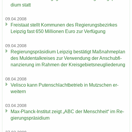
di­um statt
09.04.2008
Frei­staat stellt Kom­mu­nen des Re­gie­rungs­be­zir­kes
Leip­zig fast 650 Mil­lio­nen Euro zur Ver­fü­gung
09.04.2008
Re­gie­rungs­prä­si­di­um Leip­zig be­stä­tigt Maß­nah­me­plan
des Mul­den­tal­krei­ses zur Ver­wen­dung der An­schub­fi­
nan­zie­rung im Rah­men der Kreis­ge­biets­neu­glie­de­rung
08.04.2008
Ve­lis­co kann Pu­ten­schlacht­be­trieb in Mutz­schen er­
wei­tern
03.04.2008
Max-​Planck-Institut zeigt „ABC der Mensch­heit“ im Re­
gie­rungs­prä­si­di­um