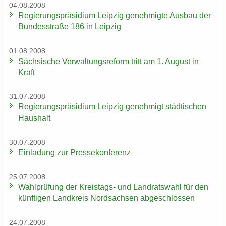
04.08.2008
Re­gie­rungs­prä­si­di­um Leip­zig ge­neh­mig­te Aus­bau der
Bun­des­stra­ße 186 in Leip­zig
01.08.2008
Säch­si­sche Ver­wal­tungs­re­form tritt am 1. Au­gust in
Kraft
31.07.2008
Re­gie­rungs­prä­si­di­um Leip­zig ge­neh­migt städ­ti­schen
Haus­halt
30.07.2008
Ein­la­dung zur Pres­se­kon­fe­renz
25.07.2008
Wahl­prü­fung der Kreistags-​ und Land­rats­wahl für den
künf­ti­gen Land­kreis Nord­sach­sen ab­ge­schlos­sen
24.07.2008