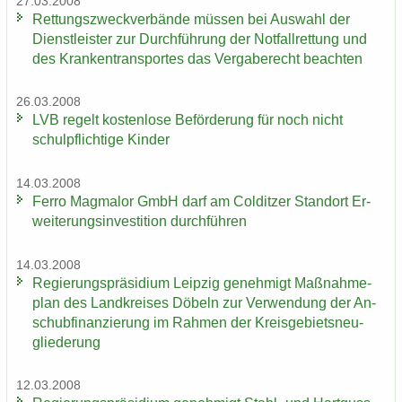
27.03.2008
Ret­tungs­zweck­ver­bän­de müs­sen bei Aus­wahl der
Dienst­leis­ter zur Durch­füh­rung der Not­fall­ret­tung und
des Kran­ken­trans­por­tes das Ver­ga­be­recht be­ach­ten
26.03.2008
LVB re­gelt kos­ten­lo­se Be­för­de­rung für noch nicht
schul­pflich­ti­ge Kin­der
14.03.2008
Ferro Mag­ma­lor GmbH darf am Col­dit­zer Stand­ort Er­
wei­te­rungs­in­ves­ti­ti­on durch­füh­ren
14.03.2008
Re­gie­rungs­prä­si­di­um Leip­zig ge­neh­migt Maß­nah­me­
plan des Land­krei­ses Dö­beln zur Ver­wen­dung der An­
schub­fi­nan­zie­rung im Rah­men der Kreis­ge­biets­neu­
glie­de­rung
12.03.2008