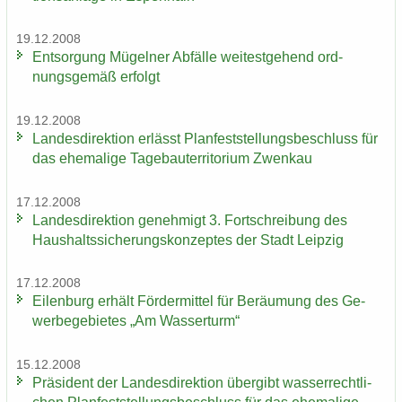
19.12.2008
Ent­sor­gung Mü­gel­ner Ab­fäl­le wei­test­ge­hend ord­
nungs­ge­mäß er­folgt
19.12.2008
Lan­des­di­rek­ti­on er­lässt Plan­fest­stel­lungs­be­schluss für
das ehe­ma­li­ge Ta­ge­bau­ter­ri­to­ri­um Zwenkau
17.12.2008
Lan­des­di­rek­ti­on ge­neh­migt 3. Fort­schrei­bung des
Haus­halts­si­che­rungs­kon­zep­tes der Stadt Leip­zig
17.12.2008
Ei­len­burg er­hält För­der­mit­tel für Be­räu­mung des Ge­
wer­be­ge­bie­tes „Am Was­ser­turm“
15.12.2008
Prä­si­dent der Lan­des­di­rek­ti­on über­gibt was­ser­recht­li­