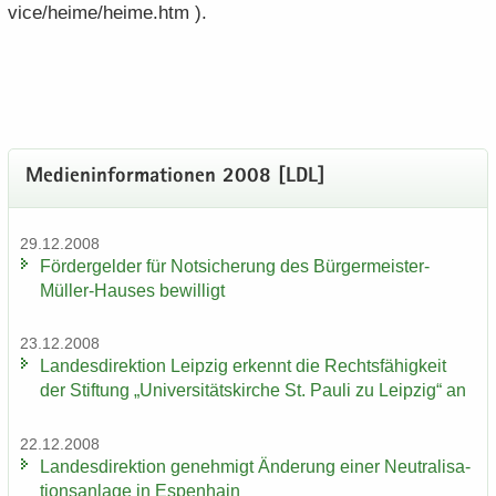
vice/heime/heime.htm ).
Me­di­en­in­for­ma­tio­nen 2008 [LDL]
29.12.2008
För­der­gel­der für Not­si­che­rung des Bürgermeister-​
Müller-Hauses be­wil­ligt
23.12.2008
Lan­des­di­rek­ti­on Leip­zig er­kennt die Rechts­fä­hig­keit
der Stif­tung „Uni­ver­si­täts­kir­che St. Pauli zu Leip­zig“ an
22.12.2008
Lan­des­di­rek­ti­on ge­neh­migt Än­de­rung einer Neu­tra­li­sa­
ti­ons­an­la­ge in Es­pen­hain