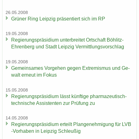
26.05.2008
Grü­ner Ring Leip­zig prä­sen­tiert sich im RP
19.05.2008
Re­gie­rungs­prä­si­di­um un­ter­brei­tet Ort­schaft Böhlitz-​
Ehrenberg und Stadt Leip­zig Ver­mitt­lungs­vor­schlag
19.05.2008
Ge­mein­sa­mes Vor­ge­hen gegen Ex­tre­mis­mus und Ge­
walt er­neut im Fokus
15.05.2008
Re­gie­rungs­prä­si­di­um lässt künf­ti­ge pharmazeutisch-​
technische As­sis­ten­ten zur Prü­fung zu
14.05.2008
Re­gie­rungs­prä­si­di­um er­teilt Plan­ge­neh­mi­gung für LVB
-​Vorhaben in Leip­zig Schleu­ßig