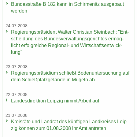
Bun­des­stra­ße B 182 kann in Schir­menitz aus­ge­baut
wer­den
24.07.2008
Re­gie­rungs­prä­si­dent Wal­ter Chris­ti­an Stein­bach: "Ent­
schei­dung des Bun­des­ver­wal­tungs­ge­rich­tes er­mög­
licht er­folg­rei­che Regional-​ und Wirt­schafts­ent­wick­
lung"
23.07.2008
Re­gie­rungs­prä­si­di­um schließt Bo­den­un­ter­su­chung auf
dem Schieß­platz­ge­län­de in Mü­geln ab
22.07.2008
Lan­des­di­rek­ti­on Leip­zig nimmt Ar­beit auf
21.07.2008
Kreis­rä­te und Land­rat des künf­ti­gen Land­krei­ses Leip­
zig kön­nen zum 01.08.2008 ihr Amt an­tre­ten