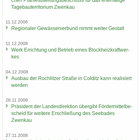
chen Plan­fest­stel­lungs­be­schluss für das ehe­ma­li­ge
Ta­ge­bau­ter­ri­to­ri­um Zwenkau
11.12.2008
Re­gio­na­ler Ge­wäs­ser­ver­bund nimmt wei­ter Ge­stalt
11.12.2008
Werk Er­rich­tung und Be­trieb eines Block­heiz­kraft­wer­
kes
04.12.2008
Aus­bau der Roch­lit­zer Stra­ße in Col­ditz kann rea­li­siert
wer­den
28.11.2008
Prä­si­dent der Lan­des­di­rek­ti­on über­gibt För­der­mit­tel­be­
scheid für wei­te­re Er­schlie­ßung des See­ba­des
Zwenkau
27.11.2008