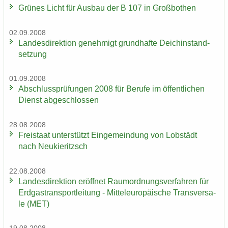
Grü­nes Licht für Aus­bau der B 107 in Groß­bo­then
02.09.2008
Lan­des­di­rek­ti­on ge­neh­migt grund­haf­te Deich­in­stand­
set­zung
01.09.2008
Ab­schluss­prü­fun­gen 2008 für Be­ru­fe im öf­fent­li­chen
Dienst ab­ge­schlos­sen
28.08.2008
Frei­staat un­ter­stützt Ein­ge­mein­dung von Lob­städt
nach Neu­kie­ritzsch
22.08.2008
Lan­des­di­rek­ti­on er­öff­net Raum­ord­nungs­ver­fah­ren für
Erd­gas­trans­port­lei­tung - Mit­tel­eu­ro­päi­sche Trans­ver­sa­
le (MET)