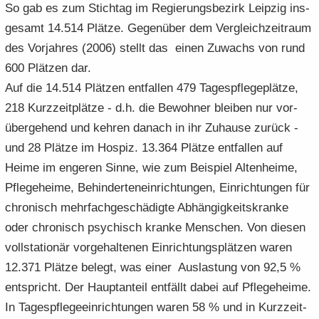
So gab es zum Stich­tag im Re­gie­rungs­be­zirk Leip­zig ins­
ge­samt 14.514 Plät­ze. Ge­gen­über dem Ver­gleich­zeit­raum
des Vor­jah­res (2006) stellt das einen Zu­wachs von rund
600 Plät­zen dar.
Auf die 14.514 Plät­zen ent­fal­len 479 Ta­ges­pfle­ge­plät­ze,
218 Kurz­zeit­plät­ze - d.h. die Be­woh­ner blei­ben nur vor­
über­ge­hend und keh­ren da­nach in ihr Zu­hau­se zu­rück -
und 28 Plät­ze im Hos­piz. 13.364 Plät­ze ent­fal­len auf
Heime im en­ge­ren Sinne, wie zum Bei­spiel Al­ten­hei­me,
Pfle­ge­hei­me, Be­hin­der­ten­ein­rich­tun­gen, Ein­rich­tun­gen für
chro­nisch mehr­fach­ge­schä­dig­te Ab­hän­gig­keits­kran­ke
oder chro­nisch psy­chisch kran­ke Men­schen. Von die­sen
voll­sta­tio­när vor­ge­hal­te­nen Ein­rich­tungs­plät­zen waren
12.371 Plät­ze be­legt, was einer Aus­las­tung von 92,5 %
ent­spricht. Der Haupt­an­teil ent­fällt dabei auf Pfle­ge­hei­me.
In Ta­ges­pfle­ge­ein­rich­tun­gen waren 58 % und in Kurz­zeit­