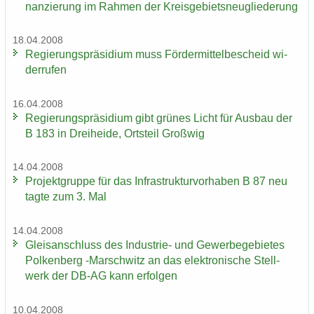
nan­zie­rung im Rah­men der Kreis­ge­biets­neu­glie­de­rung
18.04.2008
Re­gie­rungs­prä­si­di­um muss För­der­mit­tel­be­scheid wi­
der­ru­fen
16.04.2008
Re­gie­rungs­prä­si­di­um gibt grü­nes Licht für Aus­bau der
B 183 in Drei­hei­de, Orts­teil Groß­wig
14.04.2008
Pro­jekt­grup­pe für das In­fra­struk­tur­vor­ha­ben B 87 neu
tagte zum 3. Mal
14.04.2008
Gleis­an­schluss des Industrie-​ und Ge­wer­be­ge­bie­tes
Pol­ken­berg -​Marschwitz an das elek­tro­ni­sche Stell­
werk der DB-AG kann er­fol­gen
10.04.2008