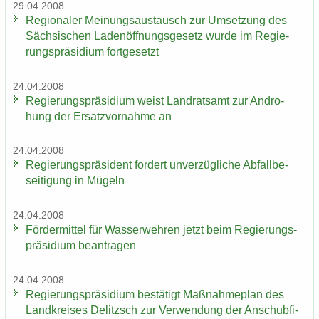
29.04.2008
Re­gio­na­ler Mei­nungs­aus­tausch zur Um­set­zung des
Säch­si­schen La­den­öff­nungs­ge­setz wurde im Re­gie­
rungs­prä­si­di­um fort­ge­setzt
24.04.2008
Re­gie­rungs­prä­si­di­um weist Land­rats­amt zur An­dro­
hung der Er­satz­vor­nah­me an
24.04.2008
Re­gie­rungs­prä­si­dent for­dert un­ver­züg­li­che Ab­fall­be­
sei­ti­gung in Mü­geln
24.04.2008
För­der­mit­tel für Was­ser­weh­ren jetzt beim Re­gie­rungs­
prä­si­di­um be­an­tra­gen
24.04.2008
Re­gie­rungs­prä­si­di­um be­stä­tigt Maß­nah­me­plan des
Land­krei­ses De­litzsch zur Ver­wen­dung der An­schub­fi­