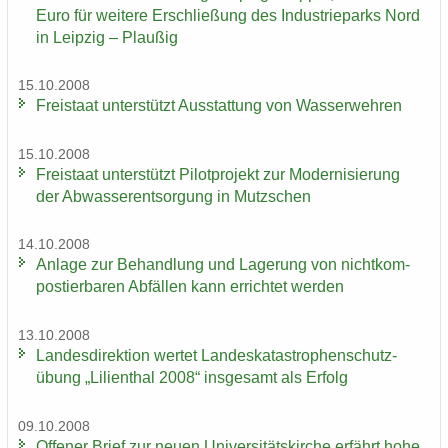
Euro für wei­te­re Er­schlie­ßung des In­dus­trie­parks Nord
in Leip­zig – Plau­ßig
15.10.2008
Frei­staat un­ter­stützt Aus­stat­tung von Was­ser­weh­ren
15.10.2008
Frei­staat un­ter­stützt Pi­lot­pro­jekt zur Mo­der­ni­sie­rung
der Ab­was­ser­ent­sor­gung in Mutz­schen
14.10.2008
An­la­ge zur Be­hand­lung und La­ge­rung von nicht­kom­
pos­tier­ba­ren Ab­fäl­len kann er­rich­tet wer­den
13.10.2008
Lan­des­di­rek­ti­on wer­tet Lan­des­ka­ta­stro­phen­schutz­
übung „Li­li­en­thal 2008“ ins­ge­samt als Er­folg
09.10.2008
Of­fe­ner Brief zur neuen Uni­ver­si­täts­kir­che er­fährt hohe