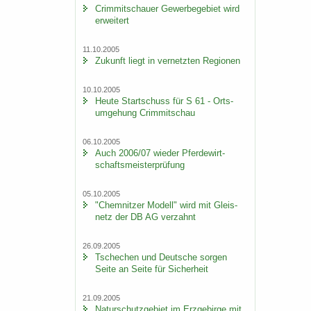
Crim­mit­schau­er Ge­wer­be­ge­biet wird
er­wei­tert
11.10.2005
Zu­kunft liegt in ver­netz­ten Re­gio­nen
10.10.2005
Heute Start­schuss für S 61 - Orts­
um­ge­hung Crim­mit­schau
06.10.2005
Auch 2006/07 wie­der Pfer­de­wirt­
schafts­meis­ter­prü­fung
05.10.2005
"Chem­nit­zer Mo­dell" wird mit Gleis­
netz der DB AG ver­zahnt
26.09.2005
Tsche­chen und Deut­sche sor­gen
Seite an Seite für Si­cher­heit
21.09.2005
Na­tur­schutz­ge­biet im Erz­ge­bir­ge mit