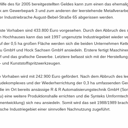
ilfe des für 2005 be­reit­ge­stell­ten Gel­des kann zum einen das ehe­ma­l
rk am Ge­wer­be­park 3 und zum an­de­ren der leer­ste­hen­de Me­tall­ver­ar­be
er In­dus­trie­bra­che August-​Bebel-Straße 65 ab­ge­ris­sen wer­den.
ste Vor­ha­ben sind 433.800 Euro vor­ge­se­hen. Durch den Ab­bruch des 
n Hoch­hau­ses kann das seit 1997 un­ge­nutz­te In­dus­trie­ge­biet wie­der v
uf der 0,5 ha gro­ßen Flä­che wer­den sich die bei­den Un­ter­neh­men Ket
bau GmbH und Hock Sach­sen GmbH an­sie­deln. Ers­te­re fer­tigt Ma­schi­ne
rf und das gra­fi­sche Ge­wer­be. Letz­te­re be­fasst sich mit der Her­stel­lun
​ und Kunst­stoff­spritz­werk­zeu­gen.
e Vor­ha­ben wird mit 242.900 Euro ge­för­dert. Nach dem Ab­bruch des lee
de­kom­ple­xes und der Wie­der­her­rich­tung der 0,3 ha um­fas­sen­den Ge­w
e im Ort be­reits an­säs­si­ge R & R Au­to­ma­ti­sie­rungs­tech­nik GmbH (So
u) eine wei­te­re Pro­duk­ti­ons­hal­le er­rich­ten und die Syn­teks Um­form­t
pen­ent­wick­lung) sich neu an­sie­deln. Somit wird das seit 1988/1989 brach 
ti­sche In­dus­trie­ge­biet einer sinn­vol­len Nach­nut­zung zu­ge­führt.