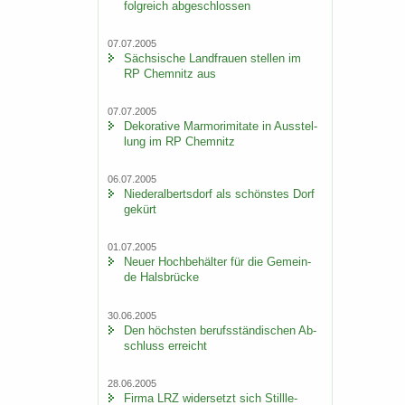
folg­reich ab­ge­schlos­sen
07.07.2005
Säch­si­sche Land­frau­en stel­len im
RP Chem­nitz aus
07.07.2005
De­ko­ra­ti­ve Mar­mo­r­imi­ta­te in Aus­stel­
lung im RP Chem­nitz
06.07.2005
Nie­der­al­berts­dorf als schöns­tes Dorf
ge­kürt
01.07.2005
Neuer Hoch­be­häl­ter für die Ge­mein­
de Hals­brü­cke
30.06.2005
Den höchs­ten be­rufs­stän­di­schen Ab­
schluss er­reicht
28.06.2005
Firma LRZ wi­der­setzt sich Still­le­