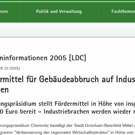
hsen
Politik und Verwaltung
Fachthemen
en­in­for­ma­tio­nen 2005 [LDC]
26.10.2005]
r­mit­tel für Ge­bäu­de­ab­bruch auf In­dus
hen
ungs­prä­si­di­um stellt För­der­mit­tel in Höhe von ins
 Euro be­reit – In­dus­trie­bra­chen wer­den wie­der 
rungs­prä­si­di­um Chem­nitz be­wil­ligt der Stadt Grünhain-​Beierfeld Mit­te
­gramm "Ver­bes­se­rung der re­gio­na­len Wirt­schafts­struk­tur" in Höhe vo