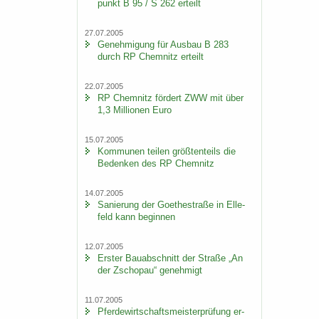
punkt B 95 / S 262 er­teilt
27.07.2005
Ge­neh­mi­gung für Aus­bau B 283
durch RP Chem­nitz er­teilt
22.07.2005
RP Chem­nitz för­dert ZWW mit über
1,3 Mil­lio­nen Euro
15.07.2005
Kom­mu­nen tei­len größ­ten­teils die
Be­den­ken des RP Chem­nitz
14.07.2005
Sa­nie­rung der Goe­the­stra­ße in El­le­
feld kann be­gin­nen
12.07.2005
Ers­ter Bau­ab­schnitt der Stra­ße „An
der Zscho­pau“ ge­neh­migt
11.07.2005
Pfer­de­wirt­schafts­meis­ter­prü­fung er­