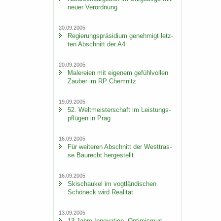
neuer Ver­ord­nung
20.09.2005
Re­gie­rungs­prä­si­di­um ge­neh­migt letz­
ten Ab­schnitt der A4
20.09.2005
Ma­le­rei­en mit ei­ge­nem ge­fühl­vol­len
Zau­ber im RP Chem­nitz
19.09.2005
52. Welt­meis­ter­schaft im Leis­tungs­
pflü­gen in Prag
16.09.2005
Für wei­te­ren Ab­schnitt der West­tras­
se Bau­recht her­ge­stellt
16.09.2005
Ski­schau­kel im vogt­län­di­schen
Schöneck wird Rea­li­tät
13.09.2005
13 Jahre In­no­va­ti­on, Op­ti­mis­mus