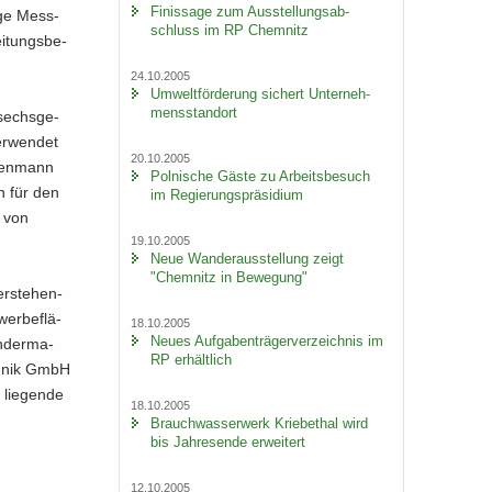
Fi­nis­sa­ge zum Aus­stel­lungs­ab­
i­ge Mess­
schluss im RP Chem­nitz
i­tungs­be­
24.10.2005
Um­welt­för­de­rung si­chert Un­ter­neh­
mens­stand­ort
sechs­ge­
er­wen­det
20.10.2005
­ten­mann
Pol­ni­sche Gäste zu Ar­beits­be­such
n für den
im Re­gie­rungs­prä­si­di­um
g von
19.10.2005
Neue Wan­der­aus­stel­lung zeigt
"Chem­nitz in Be­we­gung"
r­ste­hen­
er­be­flä­
18.10.2005
Neues Auf­ga­ben­trä­ger­ver­zeich­nis im
n­der­ma­
RP er­hält­lich
ech­nik GmbH
lie­gen­de
18.10.2005
Brauch­was­ser­werk Krie­be­thal wird
bis Jah­res­en­de er­wei­tert
12.10.2005