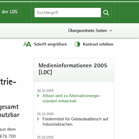
 der LDS
Übergeordnete Seiten
Schrift vergrößern
Kontrast erhöhen
Me­di­en­in­for­ma­tio­nen 2005
[LDC]
­trie­
28.10.2005
Alt­last wird zu Al­ter­na­tiv­ener­gie­
stand­ort ent­wi­ckelt
­ge­samt
26.10.2005
nutz­bar
För­der­mit­tel für Ge­bäu­de­ab­bruch auf
In­dus­trie­bra­chen
l aus dem
n 676.700
25.10.2005