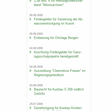
1,58 Mio. € für Ret­tungs­zweck­ver­
band "West­sach­sen"
09.08.2005
För­der­gel­der für Sa­nie­rung der Ab­
was­ser­ent­sor­gung im Kur­ort
09.08.2005
Ent­las­tung für Orts­la­ge Ber­gen
04.08.2005
Kurz­fris­tig För­der­gel­der für Ganz­
tags­schul­pro­jek­te be­reit­ge­stellt
04.08.2005
Aus­stel­lung “Chem­nit­zer Frau­en“ im
Re­gie­rungs­prä­si­di­um
03.08.2005
Bau­recht für Aus­bau S 258 süd­lich
Zwö­nitz
29.07.2005
Ge­neh­mi­gung für Aus­bau Kno­ten­