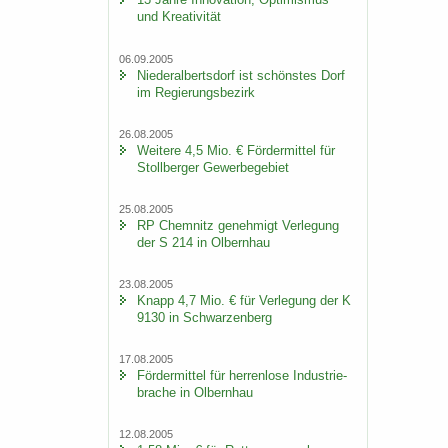
und Krea­ti­vi­tät
06.09.2005
Nie­der­al­berts­dorf ist schöns­tes Dorf
im Re­gie­rungs­be­zirk
26.08.2005
Wei­te­re 4,5 Mio. € För­der­mit­tel für
Stoll­ber­ger Ge­wer­be­ge­biet
25.08.2005
RP Chem­nitz ge­neh­migt Ver­le­gung
der S 214 in Ol­bern­hau
23.08.2005
Knapp 4,7 Mio. € für Ver­le­gung der K
9130 in Schwar­zen­berg
17.08.2005
För­der­mit­tel für her­ren­lo­se In­dus­trie­
bra­che in Ol­bern­hau
12.08.2005