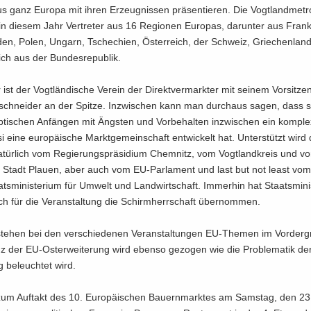
s ganz Eu­ro­pa mit ihren Er­zeug­nis­sen prä­sen­tie­ren. Die Vogt­land­me­tro
n die­sem Jahr Ver­tre­ter aus 16 Re­gio­nen Eu­ro­pas, dar­un­ter aus Frank
­den, Polen, Un­garn, Tsche­chi­en, Ös­ter­reich, der Schweiz, Grie­chen­land, 
lich aus der Bun­des­re­pu­blik.
 ist der Vogt­län­di­sche Ver­ein der Di­rekt­ver­mark­ter mit sei­nem Vor­sit­ze
t­schnei­der an der Spit­ze. In­zwi­schen kann man durch­aus sagen, dass 
ti­schen An­fän­gen mit Ängs­ten und Vor­be­hal­ten in­zwi­schen ein kom­ple
 eine eu­ro­päi­sche Markt­ge­mein­schaft ent­wi­ckelt hat. Un­ter­stützt wird 
a­tür­lich vom Re­gie­rungs­prä­si­di­um Chem­nitz, vom Vogt­land­kreis und v
­en Stadt Plau­en, aber auch vom EU-​Parlament und last but not least vom
s­mi­nis­te­ri­um für Um­welt und Land­wirt­schaft. Im­mer­hin hat Staats­mi­ni
lich für die Ver­an­stal­tung die Schirm­herr­schaft über­nom­men.
 ste­hen bei den ver­schie­de­nen Ver­an­stal­tun­gen EU-​Themen im Vor­der­
nz der EU-​Osterweiterung wird eben­so ge­zo­gen wie die Pro­ble­ma­tik de
 be­leuch­tet wird.
 zum Auf­takt des 10. Eu­ro­päi­schen Bau­ern­mark­tes am Sams­tag, den 23.