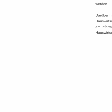
wer­den.
Dar­über hi
Haus­wirt­s
am In­for­m
Haus­wirt­sc