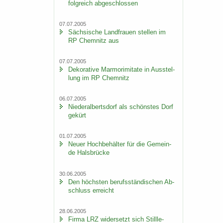
folg­reich ab­ge­schlos­sen
07.07.2005
Säch­si­sche Land­frau­en stel­len im
RP Chem­nitz aus
07.07.2005
De­ko­ra­ti­ve Mar­mo­r­imi­ta­te in Aus­stel­
lung im RP Chem­nitz
06.07.2005
Nie­der­al­berts­dorf als schöns­tes Dorf
ge­kürt
01.07.2005
Neuer Hoch­be­häl­ter für die Ge­mein­
de Hals­brü­cke
30.06.2005
Den höchs­ten be­rufs­stän­di­schen Ab­
schluss er­reicht
28.06.2005
Firma LRZ wi­der­setzt sich Still­le­