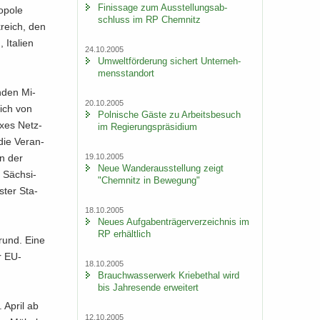
Fi­nis­sa­ge zum Aus­stel­lungs­ab­
­po­le
schluss im RP Chem­nitz
­reich, den
Ita­li­en
24.10.2005
Um­welt­för­de­rung si­chert Un­ter­neh­
mens­stand­ort
n­den Mi­
20.10.2005
sich von
Pol­ni­sche Gäste zu Ar­beits­be­such
­xes Netz­
im Re­gie­rungs­prä­si­di­um
die Ver­an­
19.10.2005
on der
Neue Wan­der­aus­stel­lung zeigt
 Säch­si­
"Chem­nitz in Be­we­gung"
s­ter Sta­
18.10.2005
Neues Auf­ga­ben­trä­ger­ver­zeich­nis im
RP er­hält­lich
grund. Eine
r EU-​
18.10.2005
Brauch­was­ser­werk Krie­be­thal wird
bis Jah­res­en­de er­wei­tert
 April ab
12.10.2005