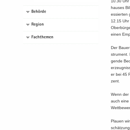
10.30 Uhr 
hau­ses Bil
Behörde
es­sier­ten
12.15 Uhr 
Region
Ober­bür­ge
einen Emp
Fachthemen
Der Bau­ern
stru­ment. 
gen­de Be­d
er­zeug­nis
er bei 45 P
zent.
Wenn der lä
auch eine 
Wett­be­wer
Plau­en wir
schät­zung