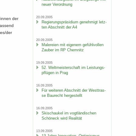
neuer Ver­ord­nung
20.09.2005
rin­nen der
Re­gie­rungs­prä­si­di­um ge­neh­migt letz­
fas­send
ten Ab­schnitt der A4
des/der
20.09.2005
Ma­le­rei­en mit ei­ge­nem ge­fühl­vol­len
Zau­ber im RP Chem­nitz
19.09.2005
52. Welt­meis­ter­schaft im Leis­tungs­
pflü­gen in Prag
16.09.2005
Für wei­te­ren Ab­schnitt der West­tras­
se Bau­recht her­ge­stellt
16.09.2005
Ski­schau­kel im vogt­län­di­schen
Schöneck wird Rea­li­tät
13.09.2005
13 Jahre In­no­va­ti­on, Op­ti­mis­mus