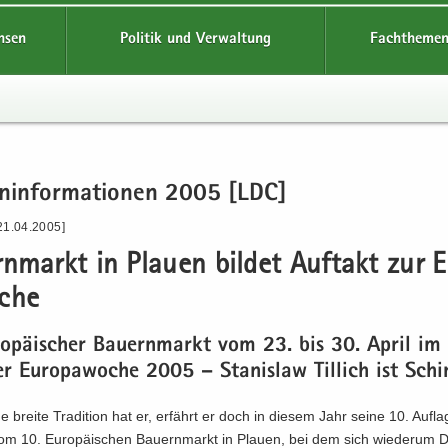
hsen
Politik und Verwaltung
Fachthemen
en­in­for­ma­tio­nen 2005 [LDC]
21.04.2005]
n­markt in Plau­en bil­det Auf­takt zur E
­che
ro­päi­scher Bau­ern­markt vom 23. bis 30. April im
r Eu­ro­pa­wo­che 2005 – Sta­nislaw Til­lich ist Schi
ne brei­te Tra­di­ti­on hat er, er­fährt er doch in die­sem Jahr seine 10. Auf­la
m 10. Eu­ro­päi­schen Bau­ern­markt in Plau­en, bei dem sich wie­der­um Di­