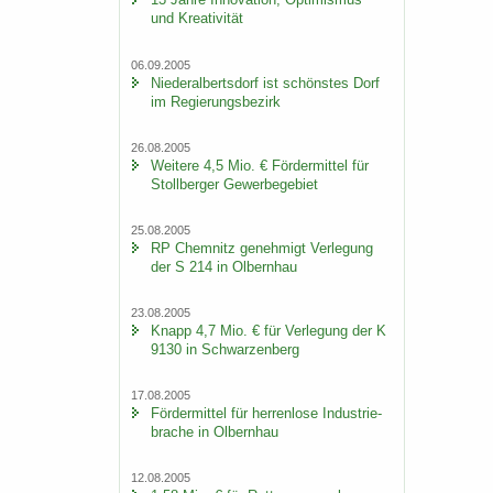
und Krea­ti­vi­tät
06.09.2005
Nie­der­al­berts­dorf ist schöns­tes Dorf
im Re­gie­rungs­be­zirk
26.08.2005
Wei­te­re 4,5 Mio. € För­der­mit­tel für
Stoll­ber­ger Ge­wer­be­ge­biet
25.08.2005
RP Chem­nitz ge­neh­migt Ver­le­gung
der S 214 in Ol­bern­hau
23.08.2005
Knapp 4,7 Mio. € für Ver­le­gung der K
9130 in Schwar­zen­berg
17.08.2005
För­der­mit­tel für her­ren­lo­se In­dus­trie­
bra­che in Ol­bern­hau
12.08.2005