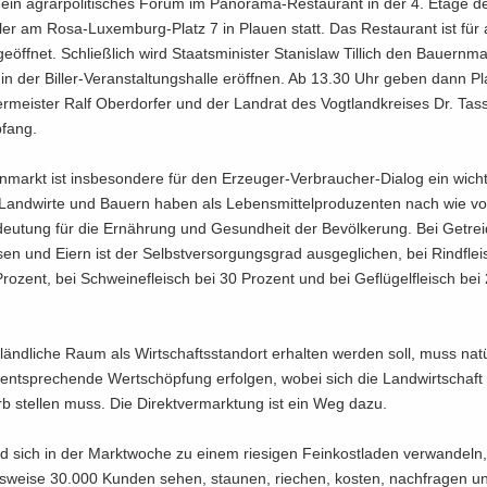
ein agrar­po­li­ti­sches Forum im Panorama-​Restaurant in der 4. Etage d
­ler am Rosa-​Luxemburg-Platz 7 in Plau­en statt. Das Re­stau­rant ist für al
 ge­öff­net. Schließ­lich wird Staats­mi­nis­ter Sta­nislaw Til­lich den Bau­ern­
in der Biller-​Veranstaltungshalle er­öff­nen. Ab 13.30 Uhr geben dann Pl
r­meis­ter Ralf Ober­dor­fer und der Land­rat des Vogt­land­krei­ses Dr. Tas­s
­fang.
­markt ist ins­be­son­de­re für den Erzeuger-​Verbraucher-Dialog ein wich­t
Land­wir­te und Bau­ern haben als Le­bens­mit­tel­pro­du­zen­ten nach wie vo
eu­tung für die Er­näh­rung und Ge­sund­heit der Be­völ­ke­rung. Bei Ge­trei
­sen und Eiern ist der Selbst­ver­sor­gungs­grad aus­ge­gli­chen, bei Rind­flei
ro­zent, bei Schwei­ne­fleisch bei 30 Pro­zent und bei Ge­flü­gel­fleisch bei
nd­li­che Raum als Wirt­schafts­stand­ort er­hal­ten wer­den soll, muss na­tü
ent­spre­chen­de Wert­schöp­fung er­fol­gen, wobei sich die Land­wirt­schaf
b stel­len muss. Die Di­rekt­ver­mark­tung ist ein Weg dazu.
d sich in der Markt­wo­che zu einem rie­si­gen Fein­kost­la­den ver­wan­deln
s­wei­se 30.000 Kun­den sehen, stau­nen, rie­chen, kos­ten, nach­fra­gen u