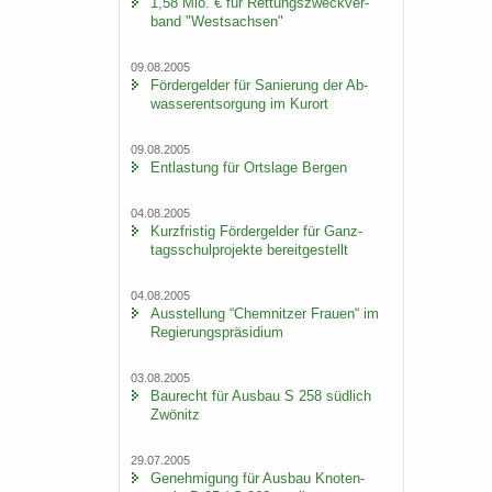
1,58 Mio. € für Ret­tungs­zweck­ver­
band "West­sach­sen"
09.08.2005
För­der­gel­der für Sa­nie­rung der Ab­
was­ser­ent­sor­gung im Kur­ort
09.08.2005
Ent­las­tung für Orts­la­ge Ber­gen
04.08.2005
Kurz­fris­tig För­der­gel­der für Ganz­
tags­schul­pro­jek­te be­reit­ge­stellt
04.08.2005
Aus­stel­lung “Chem­nit­zer Frau­en“ im
Re­gie­rungs­prä­si­di­um
03.08.2005
Bau­recht für Aus­bau S 258 süd­lich
Zwö­nitz
29.07.2005
Ge­neh­mi­gung für Aus­bau Kno­ten­