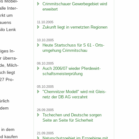
es Mö­bel­
Crim­mit­schau­er Ge­wer­be­ge­biet wird
le In­ter­
er­wei­tert
markt um
au­ens
11.10.2005
Zu­kunft liegt in ver­netz­ten Re­gio­nen
i­lo Lenk
10.10.2005
Heute Start­schuss für S 61 - Orts­
um­ge­hung Crim­mit­schau
i­ges In­
r über­ra­
06.10.2005
­de, Milch­
Auch 2006/07 wie­der Pfer­de­wirt­
sch liegt
schafts­meis­ter­prü­fung
 27 Pro­
05.10.2005
"Chem­nit­zer Mo­dell" wird mit Gleis­
netz der DB AG ver­zahnt
r­lich
t dem
26.09.2005
Tsche­chen und Deut­sche sor­gen
Seite an Seite für Si­cher­heit
, in dem
21.09.2005
nd kau­fen
Na­tur­schutz­ge­biet im Erz­ge­bir­ge mit