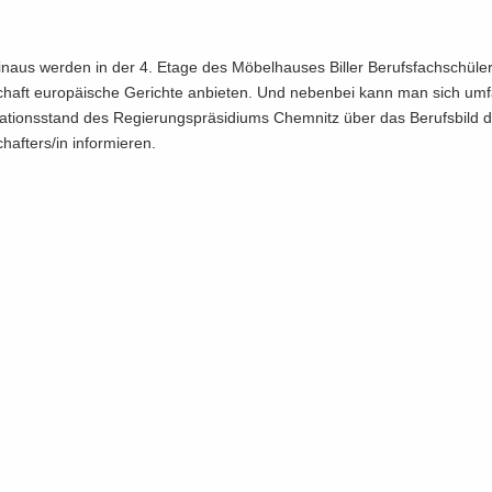
n­aus wer­den in der 4. Etage des Mö­bel­hau­ses Bil­ler Be­rufs­fach­schü­le­
chaft eu­ro­päi­sche Ge­rich­te an­bie­ten. Und ne­ben­bei kann man sich um­
a­ti­ons­stand des Re­gie­rungs­prä­si­di­ums Chem­nitz über das Be­rufs­bild 
haf­ters/in in­for­mie­ren.