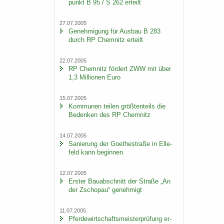
punkt B 95 / S 262 er­teilt
27.07.2005
Ge­neh­mi­gung für Aus­bau B 283
durch RP Chem­nitz er­teilt
22.07.2005
RP Chem­nitz för­dert ZWW mit über
1,3 Mil­lio­nen Euro
15.07.2005
Kom­mu­nen tei­len größ­ten­teils die
Be­den­ken des RP Chem­nitz
14.07.2005
Sa­nie­rung der Goe­the­stra­ße in El­le­
feld kann be­gin­nen
12.07.2005
Ers­ter Bau­ab­schnitt der Stra­ße „An
der Zscho­pau“ ge­neh­migt
11.07.2005
Pfer­de­wirt­schafts­meis­ter­prü­fung er­