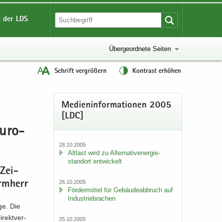
 der LDS
Übergeordnete Seiten
Schrift vergrößern
Kontrast erhöhen
Me­di­en­in­for­ma­tio­nen 2005
[LDC]
u­ro­
28.10.2005
Alt­last wird zu Al­ter­na­tiv­ener­gie­
stand­ort ent­wi­ckelt
 Zei­
26.10.2005
rm­herr
För­der­mit­tel für Ge­bäu­de­ab­bruch auf
In­dus­trie­bra­chen
­ge. Die
rekt­ver­
25.10.2005