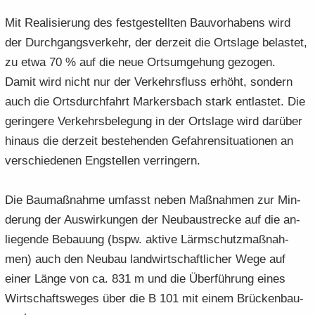
Mit Rea­li­sie­rung des fest­ge­stell­ten Bau­vor­ha­bens wird
der Durch­gangs­ver­kehr, der der­zeit die Orts­la­ge be­las­tet,
zu etwa 70 % auf die neue Orts­um­ge­hung ge­zo­gen.
Damit wird nicht nur der Ver­kehrs­fluss er­höht, son­dern
auch die Orts­durch­fahrt Mar­kers­bach stark ent­las­tet. Die
ge­rin­ge­re Ver­kehrs­be­le­gung in der Orts­la­ge wird dar­über
hin­aus die der­zeit be­stehen­den Ge­fah­ren­si­tua­tio­nen an
ver­schie­de­nen Eng­stel­len ver­rin­gern.
Die Bau­maß­nah­me um­fasst neben Maß­nah­men zur Min­
de­rung der Aus­wir­kun­gen der Neu­bau­stre­cke auf die an­
lie­gen­de Be­bau­ung (bspw. ak­ti­ve Lärm­schutz­maß­nah­
men) auch den Neu­bau land­wirt­schaft­li­cher Wege auf
einer Länge von ca. 831 m und die Über­füh­rung eines
Wirt­schafts­we­ges über die B 101 mit einem Brü­cken­bau­