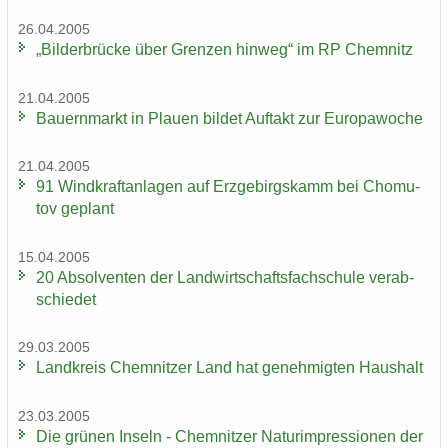
26.04.2005
„Bil­der­brü­cke über Gren­zen hin­weg“ im RP Chem­nitz
21.04.2005
Bau­ern­markt in Plau­en bil­det Auf­takt zur Eu­ro­pa­wo­che
21.04.2005
91 Wind­kraft­an­la­gen auf Erz­ge­birgs­kamm bei Chomu­
tov ge­plant
15.04.2005
20 Ab­sol­ven­ten der Land­wirt­schafts­fach­schu­le ver­ab­
schie­det
29.03.2005
Land­kreis Chem­nit­zer Land hat ge­neh­mig­ten Haus­halt
23.03.2005
Die grü­nen In­seln - Chem­nit­zer Na­turim­pres­sio­nen der