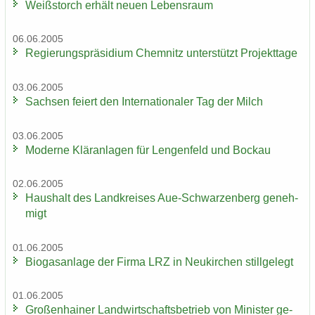
Weiß­storch er­hält neuen Le­bens­raum
06.06.2005
Re­gie­rungs­prä­si­di­um Chem­nitz un­ter­stützt Pro­jekt­ta­ge
03.06.2005
Sach­sen fei­ert den In­ter­na­tio­na­ler Tag der Milch
03.06.2005
Mo­der­ne Klär­an­la­gen für Len­gen­feld und Bo­ckau
02.06.2005
Haus­halt des Land­krei­ses Aue-​Schwarzenberg ge­neh­
migt
01.06.2005
Bio­gas­an­la­ge der Firma LRZ in Neu­kir­chen still­ge­legt
01.06.2005
Gro­ßen­hai­ner Land­wirt­schafts­be­trieb von Mi­nis­ter ge­