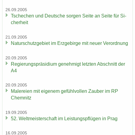
26.09.2005
Tsche­chen und Deut­sche sor­gen Seite an Seite für Si­
cher­heit
21.09.2005
Na­tur­schutz­ge­biet im Erz­ge­bir­ge mit neuer Ver­ord­nung
20.09.2005
Re­gie­rungs­prä­si­di­um ge­neh­migt letz­ten Ab­schnitt der
A4
20.09.2005
Ma­le­rei­en mit ei­ge­nem ge­fühl­vol­len Zau­ber im RP
Chem­nitz
19.09.2005
52. Welt­meis­ter­schaft im Leis­tungs­pflü­gen in Prag
16.09.2005