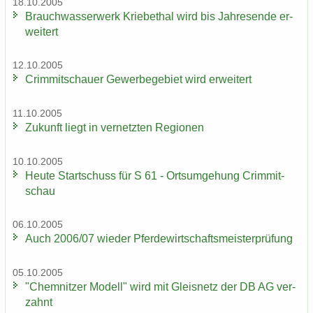
18.10.2005
Brauch­was­ser­werk Krie­be­thal wird bis Jah­res­en­de er­
wei­tert
12.10.2005
Crim­mit­schau­er Ge­wer­be­ge­biet wird er­wei­tert
11.10.2005
Zu­kunft liegt in ver­netz­ten Re­gio­nen
10.10.2005
Heute Start­schuss für S 61 - Orts­um­ge­hung Crim­mit­
schau
06.10.2005
Auch 2006/07 wie­der Pfer­de­wirt­schafts­meis­ter­prü­fung
05.10.2005
"Chem­nit­zer Mo­dell" wird mit Gleis­netz der DB AG ver­
zahnt