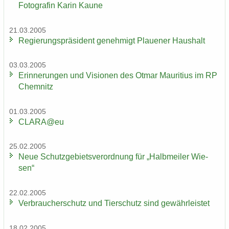
Fo­to­gra­fin Karin Kaune
21.03.2005
Re­gie­rungs­prä­si­dent ge­neh­migt Plaue­ner Haus­halt
03.03.2005
Er­in­ne­run­gen und Vi­sio­nen des Otmar Mau­ri­ti­us im RP
Chem­nitz
01.03.2005
CLARA@eu
25.02.2005
Neue Schutz­ge­biets­ver­ord­nung für „Halb­mei­ler Wie­
sen“
22.02.2005
Ver­brau­cher­schutz und Tier­schutz sind ge­währ­leis­tet
18.02.2005