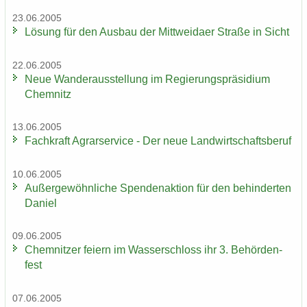
23.06.2005
Lö­sung für den Aus­bau der Mitt­wei­da­er Stra­ße in Sicht
22.06.2005
Neue Wan­der­aus­stel­lung im Re­gie­rungs­prä­si­di­um
Chem­nitz
13.06.2005
Fach­kraft Agrar­ser­vice - Der neue Land­wirt­schafts­be­ruf
10.06.2005
Au­ßer­ge­wöhn­li­che Spen­den­ak­ti­on für den be­hin­der­ten
Da­ni­el
09.06.2005
Chem­nit­zer fei­ern im Was­ser­schloss ihr 3. Be­hör­den­
fest
07.06.2005