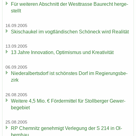
Für wei­te­ren Ab­schnitt der West­tras­se Bau­recht her­ge­
stellt
16.09.2005
Ski­schau­kel im vogt­län­di­schen Schöneck wird Rea­li­tät
13.09.2005
13 Jahre In­no­va­ti­on, Op­ti­mis­mus und Krea­ti­vi­tät
06.09.2005
Nie­der­al­berts­dorf ist schöns­tes Dorf im Re­gie­rungs­be­
zirk
26.08.2005
Wei­te­re 4,5 Mio. € För­der­mit­tel für Stoll­ber­ger Ge­wer­
be­ge­biet
25.08.2005
RP Chem­nitz ge­neh­migt Ver­le­gung der S 214 in Ol­
bern­hau