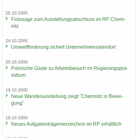
25.10.2005
Fi­nis­sa­ge zum Aus­stel­lungs­ab­schluss im RP Chem­
nitz
24.10.2005
Um­welt­för­de­rung si­chert Un­ter­neh­mens­stand­ort
20.10.2005
Pol­ni­sche Gäste zu Ar­beits­be­such im Re­gie­rungs­prä­
si­di­um
19.10.2005
Neue Wan­der­aus­stel­lung zeigt "Chem­nitz in Be­we­
gung"
18.10.2005
Neues Auf­ga­ben­trä­ger­ver­zeich­nis im RP er­hält­lich