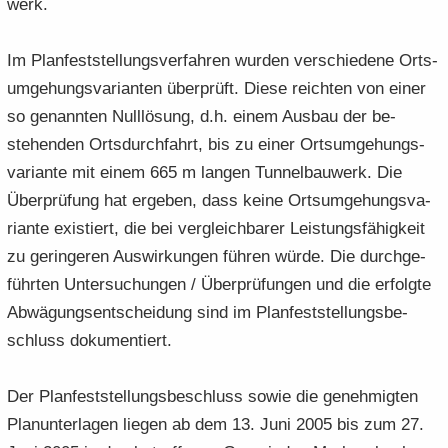
werk.
Im Plan­fest­stel­lungs­ver­fah­ren wur­den ver­schie­de­ne Orts­
um­ge­hungs­va­ri­an­ten über­prüft. Diese reich­ten von einer
so ge­nann­ten Null­lö­sung, d.h. einem Aus­bau der be­
stehen­den Orts­durch­fahrt, bis zu einer Orts­um­ge­hungs­
va­ri­an­te mit einem 665 m lan­gen Tun­nel­bau­werk. Die
Über­prü­fung hat er­ge­ben, dass keine Orts­um­ge­hungs­va­
ri­an­te exis­tiert, die bei ver­gleich­ba­rer Leis­tungs­fä­hig­keit
zu ge­rin­ge­ren Aus­wir­kun­gen füh­ren würde. Die durch­ge­
führ­ten Un­ter­su­chun­gen / Über­prü­fun­gen und die er­folg­te
Ab­wä­gungs­ent­schei­dung sind im Plan­fest­stel­lungs­be­
schluss do­ku­men­tiert.
Der Plan­fest­stel­lungs­be­schluss sowie die ge­neh­mig­ten
Plan­un­ter­la­gen lie­gen ab dem 13. Juni 2005 bis zum 27.