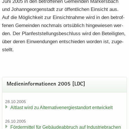
Juni 2005 in den be­trof­fe­nen Ge­mein­den Mar­kers­bach
und Jo­hann­ge­or­gen­stadt zur öf­fent­li­chen Ein­sicht aus.
Auf die Mög­lich­keit zur Ein­sicht­nah­me wird in den be­trof­
fe­nen Ge­mein­den noch­mals orts­üb­lich hin­ge­wie­sen wer­
den. Der Plan­fest­stel­lungs­be­schluss wird den Be­tei­lig­ten,
über deren Ein­wen­dun­gen ent­schie­den wor­den ist, zu­ge­
stellt.
Me­di­en­in­for­ma­tio­nen 2005 [LDC]
28.10.2005
Alt­last wird zu Al­ter­na­tiv­ener­gie­stand­ort ent­wi­ckelt
26.10.2005
För­der­mit­tel für Ge­bäu­de­ab­bruch auf In­dus­trie­bra­chen