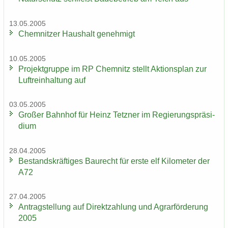
13.05.2005
Chem­nit­zer Haus­halt ge­neh­migt
10.05.2005
Pro­jekt­grup­pe im RP Chem­nitz stellt Ak­ti­ons­plan zur
Luft­rein­hal­tung auf
03.05.2005
Gro­ßer Bahn­hof für Heinz Tetz­ner im Re­gie­rungs­prä­si­
di­um
28.04.2005
Be­stands­kräf­ti­ges Bau­recht für erste elf Ki­lo­me­ter der
A72
27.04.2005
An­trag­stel­lung auf Di­rekt­zah­lung und Agrar­för­de­rung
2005