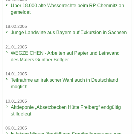
Über 18.000 alte Was­ser­rech­te beim RP Chem­nitz an­
ge­mel­det
18.02.2005
Junge Land­wir­te aus Bay­ern auf Ex­kur­si­on in Sach­sen
21.01.2005
WEG­ZEI­CHEN - Ar­bei­ten auf Pa­pier und Lein­wand
des Ma­lers Gün­ther Bött­ger
14.01.2005
Teil­nah­me an ira­ki­scher Wahl auch in Deutsch­land
mög­lich
10.01.2005
Alt­de­po­nie „Ab­setz­be­cken Hütte Frei­berg“ end­gül­tig
still­ge­legt
06.01.2005