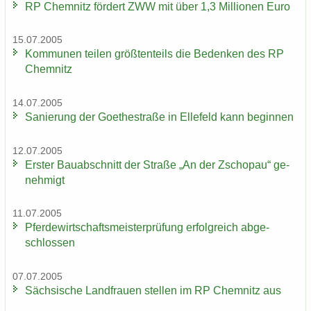
RP Chem­nitz för­dert ZWW mit über 1,3 Mil­lio­nen Euro
15.07.2005
Kom­mu­nen tei­len größ­ten­teils die Be­den­ken des RP
Chem­nitz
14.07.2005
Sa­nie­rung der Goe­the­stra­ße in El­le­feld kann be­gin­nen
12.07.2005
Ers­ter Bau­ab­schnitt der Stra­ße „An der Zscho­pau“ ge­
neh­migt
11.07.2005
Pfer­de­wirt­schafts­meis­ter­prü­fung er­folg­reich ab­ge­
schlos­sen
07.07.2005
Säch­si­sche Land­frau­en stel­len im RP Chem­nitz aus