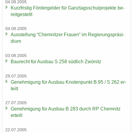
04.08.2005
Kurz­fris­tig För­der­gel­der für Ganz­tags­schul­pro­jek­te be­
reit­ge­stellt
04.08.2005
Aus­stel­lung “Chem­nit­zer Frau­en“ im Re­gie­rungs­prä­si­
di­um
03.08.2005
Bau­recht für Aus­bau S 258 süd­lich Zwö­nitz
29.07.2005
Ge­neh­mi­gung für Aus­bau Kno­ten­punkt B 95 / S 262 er­
teilt
27.07.2005
Ge­neh­mi­gung für Aus­bau B 283 durch RP Chem­nitz
er­teilt
22.07.2005