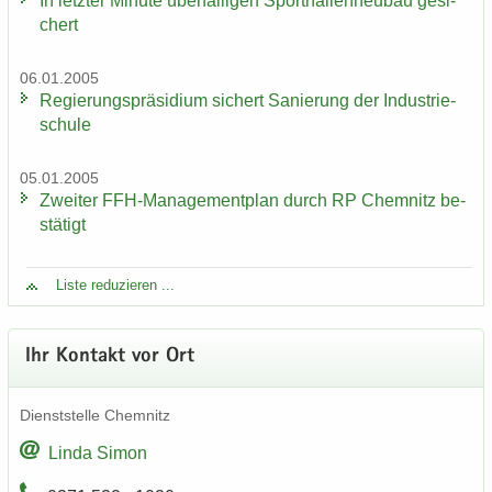
In letz­ter Mi­nu­te über­fäl­li­gen Sport­hal­len­neu­bau ge­si­
chert
06.01.2005
Re­gie­rungs­prä­si­di­um si­chert Sa­nie­rung der In­dus­trie­
schu­le
05.01.2005
Zwei­ter FFH-​Managementplan durch RP Chem­nitz be­
stä­tigt
Liste re­du­zie­ren ...
Ihr Kon­takt vor Ort
Dienst­stel­le Chem­nitz
Linda Simon