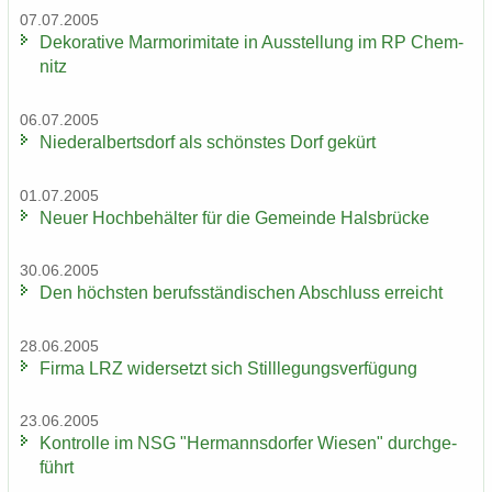
07.07.2005
De­ko­ra­ti­ve Mar­mo­r­imi­ta­te in Aus­stel­lung im RP Chem­
nitz
06.07.2005
Nie­der­al­berts­dorf als schöns­tes Dorf ge­kürt
01.07.2005
Neuer Hoch­be­häl­ter für die Ge­mein­de Hals­brü­cke
30.06.2005
Den höchs­ten be­rufs­stän­di­schen Ab­schluss er­reicht
28.06.2005
Firma LRZ wi­der­setzt sich Still­le­gungs­ver­fü­gung
23.06.2005
Kon­trol­le im NSG "Her­manns­dor­fer Wie­sen" durch­ge­
führt