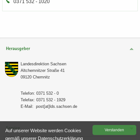
0371 532 - 1020
Herausgeber
Lan­des­di­rek­ti­on Sach­sen
Alt­chem­nit­zer Stra­ße 41
09120 Chem­nitz
Te­le­fon: 0371 532 - 0
Te­le­fax: 0371 532 - 1929
E-​Mail:
post[at]lds.sach­sen.de
Service
Auf un­se­rer Web­site wer­den Coo­kies
Ver­stan­den
gemäß un­se­rer
Da­ten­schutz­er­klä­rung