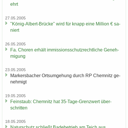
ehrt
27.05.2005
"König-​Albert-Brücke" wird für knapp eine Mil­li­on € sa­
niert
26.05.2005
Fa. Cho­ren er­hält im­mis­si­ons­schutz­recht­li­che Ge­neh­
mi­gung
23.05.2005
Mar­kers­ba­cher Orts­um­ge­hung durch RP Chem­nitz ge­
neh­migt
19.05.2005
Fein­staub: Chem­nitz hat 35-​Tage-Grenzwert über­
schrit­ten
18.05.2005
Na­tur­schutz schließt Ba­de­be­trieb am Teich aus