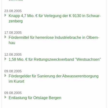
23.08.2005
Knapp 4,7 Mio. € für Ver­le­gung der K 9130 in Schwar­
zen­berg
17.08.2005
För­der­mit­tel für her­ren­lo­se In­dus­trie­bra­che in Ol­bern­
hau
12.08.2005
1,58 Mio. € für Ret­tungs­zweck­ver­band "West­sach­sen"
09.08.2005
För­der­gel­der für Sa­nie­rung der Ab­was­ser­ent­sor­gung
im Kur­ort
09.08.2005
Ent­las­tung für Orts­la­ge Ber­gen