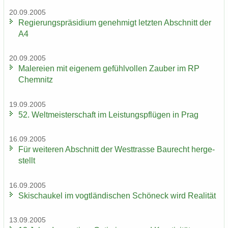
20.09.2005
Re­gie­rungs­prä­si­di­um ge­neh­migt letz­ten Ab­schnitt der
A4
20.09.2005
Ma­le­rei­en mit ei­ge­nem ge­fühl­vol­len Zau­ber im RP
Chem­nitz
19.09.2005
52. Welt­meis­ter­schaft im Leis­tungs­pflü­gen in Prag
16.09.2005
Für wei­te­ren Ab­schnitt der West­tras­se Bau­recht her­ge­
stellt
16.09.2005
Ski­schau­kel im vogt­län­di­schen Schöneck wird Rea­li­tät
13.09.2005