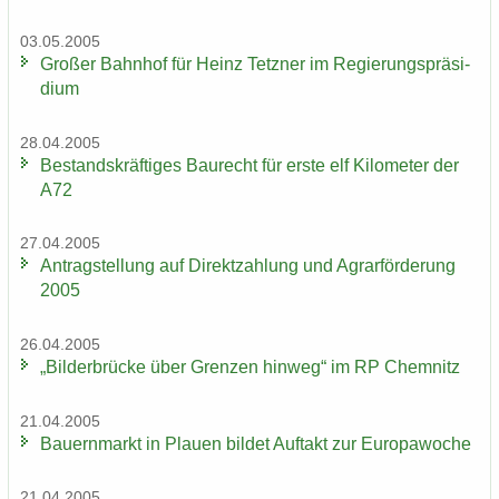
03.05.2005
Gro­ßer Bahn­hof für Heinz Tetz­ner im Re­gie­rungs­prä­si­
di­um
28.04.2005
Be­stands­kräf­ti­ges Bau­recht für erste elf Ki­lo­me­ter der
A72
27.04.2005
An­trag­stel­lung auf Di­rekt­zah­lung und Agrar­för­de­rung
2005
26.04.2005
„Bil­der­brü­cke über Gren­zen hin­weg“ im RP Chem­nitz
21.04.2005
Bau­ern­markt in Plau­en bil­det Auf­takt zur Eu­ro­pa­wo­che
21.04.2005