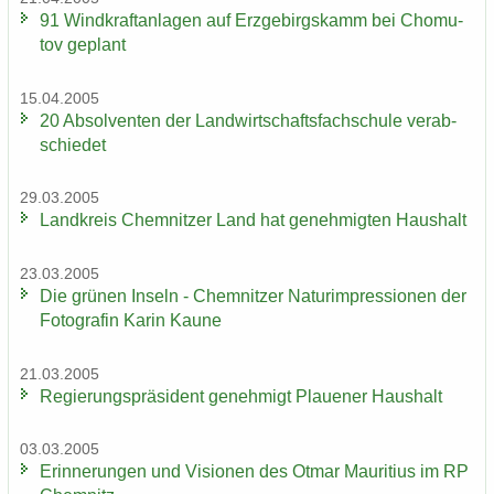
91 Wind­kraft­an­la­gen auf Erz­ge­birgs­kamm bei Chomu­
tov ge­plant
15.04.2005
20 Ab­sol­ven­ten der Land­wirt­schafts­fach­schu­le ver­ab­
schie­det
29.03.2005
Land­kreis Chem­nit­zer Land hat ge­neh­mig­ten Haus­halt
23.03.2005
Die grü­nen In­seln - Chem­nit­zer Na­turim­pres­sio­nen der
Fo­to­gra­fin Karin Kaune
21.03.2005
Re­gie­rungs­prä­si­dent ge­neh­migt Plaue­ner Haus­halt
03.03.2005
Er­in­ne­run­gen und Vi­sio­nen des Otmar Mau­ri­ti­us im RP