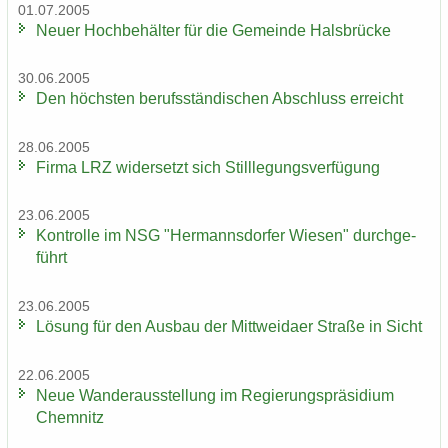
01.07.2005
Neuer Hoch­be­häl­ter für die Ge­mein­de Hals­brü­cke
30.06.2005
Den höchs­ten be­rufs­stän­di­schen Ab­schluss er­reicht
28.06.2005
Firma LRZ wi­der­setzt sich Still­le­gungs­ver­fü­gung
23.06.2005
Kon­trol­le im NSG "Her­manns­dor­fer Wie­sen" durch­ge­
führt
23.06.2005
Lö­sung für den Aus­bau der Mitt­wei­da­er Stra­ße in Sicht
22.06.2005
Neue Wan­der­aus­stel­lung im Re­gie­rungs­prä­si­di­um
Chem­nitz