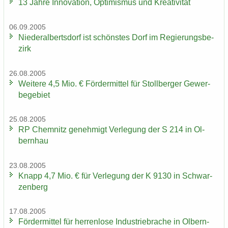
13 Jahre In­no­va­ti­on, Op­ti­mis­mus und Krea­ti­vi­tät
06.09.2005
Nie­der­al­berts­dorf ist schöns­tes Dorf im Re­gie­rungs­be­
zirk
26.08.2005
Wei­te­re 4,5 Mio. € För­der­mit­tel für Stoll­ber­ger Ge­wer­
be­ge­biet
25.08.2005
RP Chem­nitz ge­neh­migt Ver­le­gung der S 214 in Ol­
bern­hau
23.08.2005
Knapp 4,7 Mio. € für Ver­le­gung der K 9130 in Schwar­
zen­berg
17.08.2005
För­der­mit­tel für her­ren­lo­se In­dus­trie­bra­che in Ol­bern­