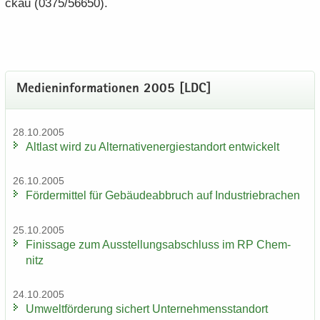
ckau (0375/56650).
Me­di­en­in­for­ma­tio­nen 2005 [LDC]
28.10.2005
Alt­last wird zu Al­ter­na­tiv­ener­gie­stand­ort ent­wi­ckelt
26.10.2005
För­der­mit­tel für Ge­bäu­de­ab­bruch auf In­dus­trie­bra­chen
25.10.2005
Fi­nis­sa­ge zum Aus­stel­lungs­ab­schluss im RP Chem­
nitz
24.10.2005
Um­welt­för­de­rung si­chert Un­ter­neh­mens­stand­ort