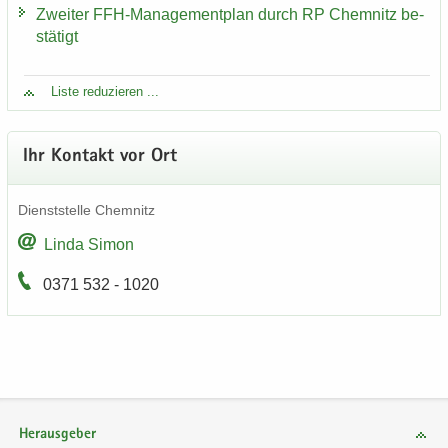
Zwei­ter FFH-​Managementplan durch RP Chem­nitz be­
stä­tigt
Liste re­du­zie­ren ...
Ihr Kon­takt vor Ort
Dienst­stel­le Chem­nitz
Linda Simon
0371 532 - 1020
Herausgeber