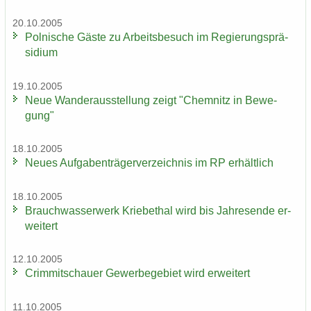
20.10.2005
Pol­ni­sche Gäste zu Ar­beits­be­such im Re­gie­rungs­prä­
si­di­um
19.10.2005
Neue Wan­der­aus­stel­lung zeigt "Chem­nitz in Be­we­
gung"
18.10.2005
Neues Auf­ga­ben­trä­ger­ver­zeich­nis im RP er­hält­lich
18.10.2005
Brauch­was­ser­werk Krie­be­thal wird bis Jah­res­en­de er­
wei­tert
12.10.2005
Crim­mit­schau­er Ge­wer­be­ge­biet wird er­wei­tert
11.10.2005