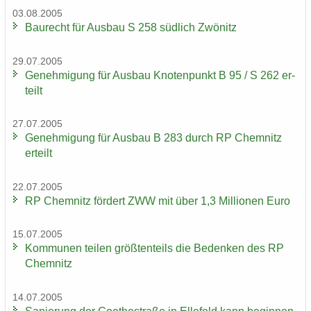
03.08.2005
Bau­recht für Aus­bau S 258 süd­lich Zwö­nitz
29.07.2005
Ge­neh­mi­gung für Aus­bau Kno­ten­punkt B 95 / S 262 er­
teilt
27.07.2005
Ge­neh­mi­gung für Aus­bau B 283 durch RP Chem­nitz
er­teilt
22.07.2005
RP Chem­nitz för­dert ZWW mit über 1,3 Mil­lio­nen Euro
15.07.2005
Kom­mu­nen tei­len größ­ten­teils die Be­den­ken des RP
Chem­nitz
14.07.2005