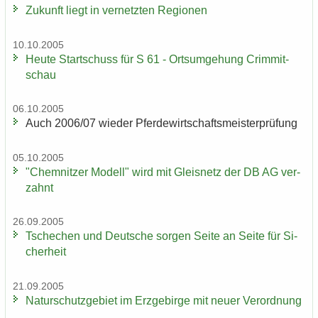
Zu­kunft liegt in ver­netz­ten Re­gio­nen
10.10.2005
Heute Start­schuss für S 61 - Orts­um­ge­hung Crim­mit­
schau
06.10.2005
Auch 2006/07 wie­der Pfer­de­wirt­schafts­meis­ter­prü­fung
05.10.2005
"Chem­nit­zer Mo­dell" wird mit Gleis­netz der DB AG ver­
zahnt
26.09.2005
Tsche­chen und Deut­sche sor­gen Seite an Seite für Si­
cher­heit
21.09.2005
Na­tur­schutz­ge­biet im Erz­ge­bir­ge mit neuer Ver­ord­nung