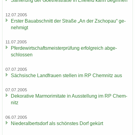
Sa­nie­rung der Goe­the­stra­ße in El­le­feld kann be­gin­nen
12.07.2005
Ers­ter Bau­ab­schnitt der Stra­ße „An der Zscho­pau“ ge­
neh­migt
11.07.2005
Pfer­de­wirt­schafts­meis­ter­prü­fung er­folg­reich ab­ge­
schlos­sen
07.07.2005
Säch­si­sche Land­frau­en stel­len im RP Chem­nitz aus
07.07.2005
De­ko­ra­ti­ve Mar­mo­r­imi­ta­te in Aus­stel­lung im RP Chem­
nitz
06.07.2005
Nie­der­al­berts­dorf als schöns­tes Dorf ge­kürt