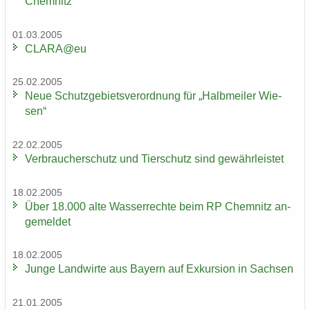
Chem­nitz
01.03.2005
CLARA@eu
25.02.2005
Neue Schutz­ge­biets­ver­ord­nung für „Halb­mei­ler Wie­
sen“
22.02.2005
Ver­brau­cher­schutz und Tier­schutz sind ge­währ­leis­tet
18.02.2005
Über 18.000 alte Was­ser­rech­te beim RP Chem­nitz an­
ge­mel­det
18.02.2005
Junge Land­wir­te aus Bay­ern auf Ex­kur­si­on in Sach­sen
21.01.2005