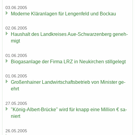
03.06.2005
Mo­der­ne Klär­an­la­gen für Len­gen­feld und Bo­ckau
02.06.2005
Haus­halt des Land­krei­ses Aue-​Schwarzenberg ge­neh­
migt
01.06.2005
Bio­gas­an­la­ge der Firma LRZ in Neu­kir­chen still­ge­legt
01.06.2005
Gro­ßen­hai­ner Land­wirt­schafts­be­trieb von Mi­nis­ter ge­
ehrt
27.05.2005
"König-​Albert-Brücke" wird für knapp eine Mil­li­on € sa­
niert
26.05.2005