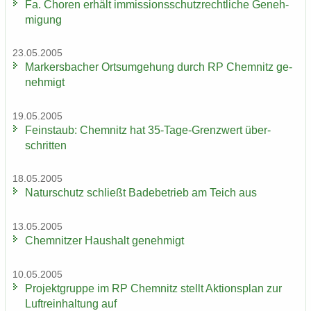
Fa. Cho­ren er­hält im­mis­si­ons­schutz­recht­li­che Ge­neh­
mi­gung
23.05.2005
Mar­kers­ba­cher Orts­um­ge­hung durch RP Chem­nitz ge­
neh­migt
19.05.2005
Fein­staub: Chem­nitz hat 35-​Tage-Grenzwert über­
schrit­ten
18.05.2005
Na­tur­schutz schließt Ba­de­be­trieb am Teich aus
13.05.2005
Chem­nit­zer Haus­halt ge­neh­migt
10.05.2005
Pro­jekt­grup­pe im RP Chem­nitz stellt Ak­ti­ons­plan zur
Luft­rein­hal­tung auf