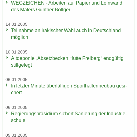
WEG­ZEI­CHEN - Ar­bei­ten auf Pa­pier und Lein­wand
des Ma­lers Gün­ther Bött­ger
14.01.2005
Teil­nah­me an ira­ki­scher Wahl auch in Deutsch­land
mög­lich
10.01.2005
Alt­de­po­nie „Ab­setz­be­cken Hütte Frei­berg“ end­gül­tig
still­ge­legt
06.01.2005
In letz­ter Mi­nu­te über­fäl­li­gen Sport­hal­len­neu­bau ge­si­
chert
06.01.2005
Re­gie­rungs­prä­si­di­um si­chert Sa­nie­rung der In­dus­trie­
schu­le
05.01.2005