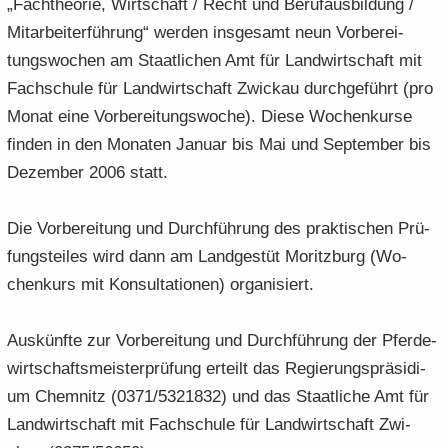
„Fach­theo­rie, Wirt­schaft / Recht und Be­ruf­aus­bil­dung /
Mit­ar­bei­ter­füh­rung“ wer­den ins­ge­samt neun Vor­be­rei­
tungs­wo­chen am Staat­li­chen Amt für Land­wirt­schaft mit
Fach­schu­le für Land­wirt­schaft Zwi­ckau durch­ge­führt (pro
Monat eine Vor­be­rei­tungs­wo­che). Diese Wo­chen­kur­se
fin­den in den Mo­na­ten Ja­nu­ar bis Mai und Sep­tem­ber bis
De­zem­ber 2006 statt.
Die Vor­be­rei­tung und Durch­füh­rung des prak­ti­schen Prü­
fungs­tei­les wird dann am Land­ge­stüt Mo­ritz­burg (Wo­
chen­kurs mit Kon­sul­ta­tio­nen) or­ga­ni­siert.
Aus­künf­te zur Vor­be­rei­tung und Durch­füh­rung der Pfer­de­
wirt­schafts­meis­ter­prü­fung er­teilt das Re­gie­rungs­prä­si­di­
um Chem­nitz (0371/5321832) und das Staat­li­che Amt für
Land­wirt­schaft mit Fach­schu­le für Land­wirt­schaft Zwi­