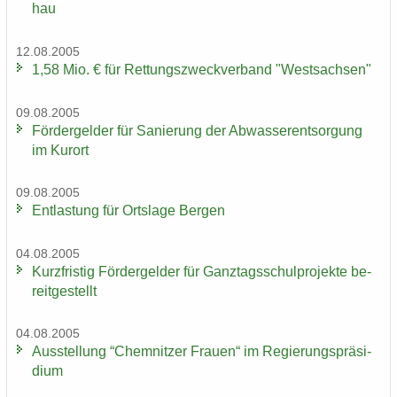
hau
12.08.2005
1,58 Mio. € für Ret­tungs­zweck­ver­band "West­sach­sen"
09.08.2005
För­der­gel­der für Sa­nie­rung der Ab­was­ser­ent­sor­gung
im Kur­ort
09.08.2005
Ent­las­tung für Orts­la­ge Ber­gen
04.08.2005
Kurz­fris­tig För­der­gel­der für Ganz­tags­schul­pro­jek­te be­
reit­ge­stellt
04.08.2005
Aus­stel­lung “Chem­nit­zer Frau­en“ im Re­gie­rungs­prä­si­
di­um