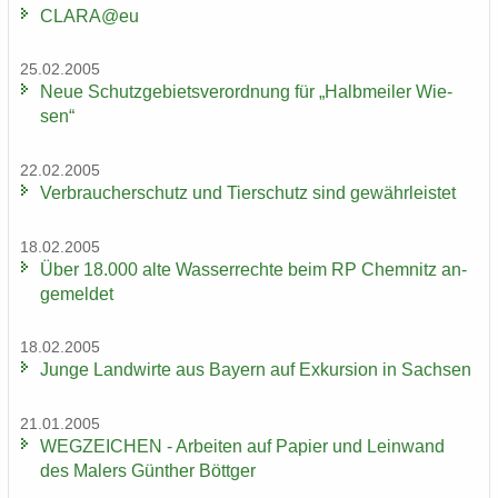
CLARA@eu
25.02.2005
Neue Schutz­ge­biets­ver­ord­nung für „Halb­mei­ler Wie­
sen“
22.02.2005
Ver­brau­cher­schutz und Tier­schutz sind ge­währ­leis­tet
18.02.2005
Über 18.000 alte Was­ser­rech­te beim RP Chem­nitz an­
ge­mel­det
18.02.2005
Junge Land­wir­te aus Bay­ern auf Ex­kur­si­on in Sach­sen
21.01.2005
WEG­ZEI­CHEN - Ar­bei­ten auf Pa­pier und Lein­wand
des Ma­lers Gün­ther Bött­ger