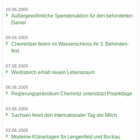
10.06.2005
Au­ßer­ge­wöhn­li­che Spen­den­ak­ti­on für den be­hin­der­ten
Da­ni­el
09.06.2005
Chem­nit­zer fei­ern im Was­ser­schloss ihr 3. Be­hör­den­
fest
07.06.2005
Weiß­storch er­hält neuen Le­bens­raum
06.06.2005
Re­gie­rungs­prä­si­di­um Chem­nitz un­ter­stützt Pro­jekt­ta­ge
03.06.2005
Sach­sen fei­ert den In­ter­na­tio­na­ler Tag der Milch
03.06.2005
Mo­der­ne Klär­an­la­gen für Len­gen­feld und Bo­ckau