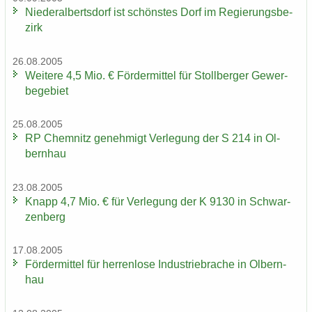
Nie­der­al­berts­dorf ist schöns­tes Dorf im Re­gie­rungs­be­
zirk
26.08.2005
Wei­te­re 4,5 Mio. € För­der­mit­tel für Stoll­ber­ger Ge­wer­
be­ge­biet
25.08.2005
RP Chem­nitz ge­neh­migt Ver­le­gung der S 214 in Ol­
bern­hau
23.08.2005
Knapp 4,7 Mio. € für Ver­le­gung der K 9130 in Schwar­
zen­berg
17.08.2005
För­der­mit­tel für her­ren­lo­se In­dus­trie­bra­che in Ol­bern­
hau