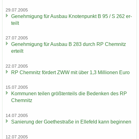
29.07.2005
Ge­neh­mi­gung für Aus­bau Kno­ten­punkt B 95 / S 262 er­
teilt
27.07.2005
Ge­neh­mi­gung für Aus­bau B 283 durch RP Chem­nitz
er­teilt
22.07.2005
RP Chem­nitz för­dert ZWW mit über 1,3 Mil­lio­nen Euro
15.07.2005
Kom­mu­nen tei­len größ­ten­teils die Be­den­ken des RP
Chem­nitz
14.07.2005
Sa­nie­rung der Goe­the­stra­ße in El­le­feld kann be­gin­nen
12.07.2005