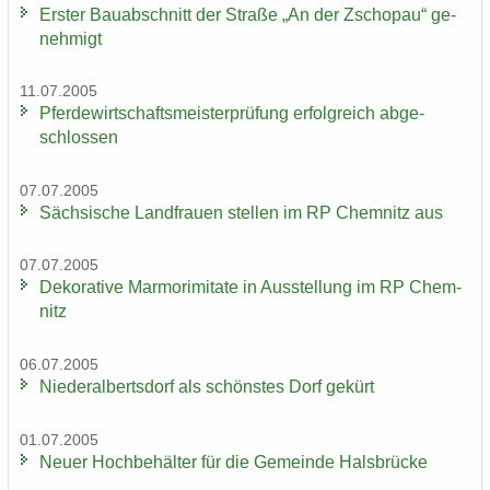
Ers­ter Bau­ab­schnitt der Stra­ße „An der Zscho­pau“ ge­
neh­migt
11.07.2005
Pfer­de­wirt­schafts­meis­ter­prü­fung er­folg­reich ab­ge­
schlos­sen
07.07.2005
Säch­si­sche Land­frau­en stel­len im RP Chem­nitz aus
07.07.2005
De­ko­ra­ti­ve Mar­mo­r­imi­ta­te in Aus­stel­lung im RP Chem­
nitz
06.07.2005
Nie­der­al­berts­dorf als schöns­tes Dorf ge­kürt
01.07.2005
Neuer Hoch­be­häl­ter für die Ge­mein­de Hals­brü­cke