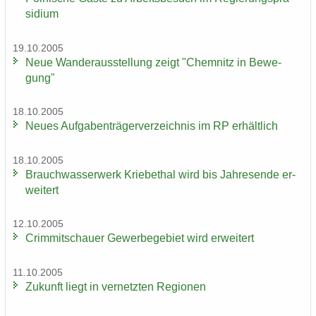
si­di­um
19.10.2005
Neue Wan­der­aus­stel­lung zeigt "Chem­nitz in Be­we­
gung"
18.10.2005
Neues Auf­ga­ben­trä­ger­ver­zeich­nis im RP er­hält­lich
18.10.2005
Brauch­was­ser­werk Krie­be­thal wird bis Jah­res­en­de er­
wei­tert
12.10.2005
Crim­mit­schau­er Ge­wer­be­ge­biet wird er­wei­tert
11.10.2005
Zu­kunft liegt in ver­netz­ten Re­gio­nen