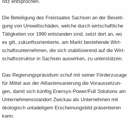
nitz ent­spro­chen.
Die Be­tei­li­gung des Frei­staa­tes Sach­sen an der Be­sei­ti­
gung von Um­welt­schä­den, wel­che durch wirt­schaft­li­che
Tä­tig­kei­ten vor 1990 ent­stan­den sind, setzt dort an, wo
es gilt, zu­kunfts­ori­en­tier­te, am Markt be­stehen­de Wirt­
schafts­un­ter­neh­men, die sich sta­bi­li­sie­rend auf die Wirt­
schafts­struk­tur in Sach­sen aus­wir­ken, zu un­ter­stüt­zen.
Das Re­gie­rungs­prä­si­di­um schuf mit sei­ner För­der­zu­sa­ge
für Mit­tel aus der Alt­las­ten­sa­nie­rung die Vor­aus­set­zun­
gen, damit sich künf­tig Enersys-​Power/Full So­lu­ti­ons am
Un­ter­neh­mens­stand­ort Zwi­ckau als Un­ter­neh­men mit
öko­lo­gisch un­ta­de­li­gem Er­schei­nungs­bild prä­sen­tie­ren
kann.