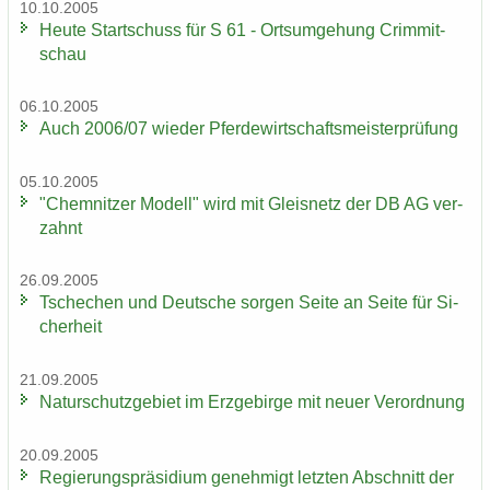
10.10.2005
Heute Start­schuss für S 61 - Orts­um­ge­hung Crim­mit­
schau
06.10.2005
Auch 2006/07 wie­der Pfer­de­wirt­schafts­meis­ter­prü­fung
05.10.2005
"Chem­nit­zer Mo­dell" wird mit Gleis­netz der DB AG ver­
zahnt
26.09.2005
Tsche­chen und Deut­sche sor­gen Seite an Seite für Si­
cher­heit
21.09.2005
Na­tur­schutz­ge­biet im Erz­ge­bir­ge mit neuer Ver­ord­nung
20.09.2005
Re­gie­rungs­prä­si­di­um ge­neh­migt letz­ten Ab­schnitt der