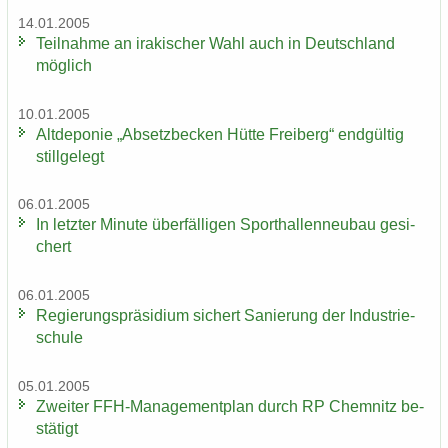
14.01.2005
Teil­nah­me an ira­ki­scher Wahl auch in Deutsch­land
mög­lich
10.01.2005
Alt­de­po­nie „Ab­setz­be­cken Hütte Frei­berg“ end­gül­tig
still­ge­legt
06.01.2005
In letz­ter Mi­nu­te über­fäl­li­gen Sport­hal­len­neu­bau ge­si­
chert
06.01.2005
Re­gie­rungs­prä­si­di­um si­chert Sa­nie­rung der In­dus­trie­
schu­le
05.01.2005
Zwei­ter FFH-​Managementplan durch RP Chem­nitz be­
stä­tigt