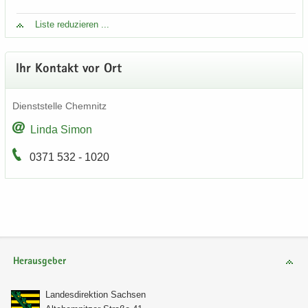
Liste re­du­zie­ren ...
Ihr Kon­takt vor Ort
Dienst­stel­le Chem­nitz
Linda Simon
0371 532 - 1020
Herausgeber
Lan­des­di­rek­ti­on Sach­sen