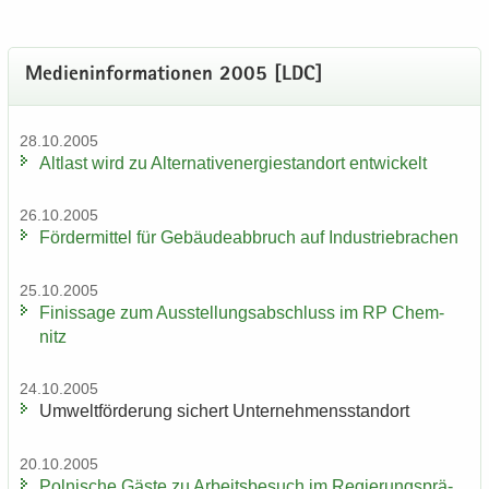
Me­di­en­in­for­ma­tio­nen 2005 [LDC]
28.10.2005
Alt­last wird zu Al­ter­na­tiv­ener­gie­stand­ort ent­wi­ckelt
26.10.2005
För­der­mit­tel für Ge­bäu­de­ab­bruch auf In­dus­trie­bra­chen
25.10.2005
Fi­nis­sa­ge zum Aus­stel­lungs­ab­schluss im RP Chem­
nitz
24.10.2005
Um­welt­för­de­rung si­chert Un­ter­neh­mens­stand­ort
20.10.2005
Pol­ni­sche Gäste zu Ar­beits­be­such im Re­gie­rungs­prä­