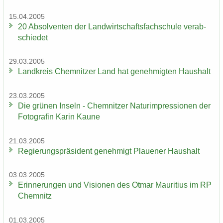
15.04.2005
20 Ab­sol­ven­ten der Land­wirt­schafts­fach­schu­le ver­ab­
schie­det
29.03.2005
Land­kreis Chem­nit­zer Land hat ge­neh­mig­ten Haus­halt
23.03.2005
Die grü­nen In­seln - Chem­nit­zer Na­turim­pres­sio­nen der
Fo­to­gra­fin Karin Kaune
21.03.2005
Re­gie­rungs­prä­si­dent ge­neh­migt Plaue­ner Haus­halt
03.03.2005
Er­in­ne­run­gen und Vi­sio­nen des Otmar Mau­ri­ti­us im RP
Chem­nitz
01.03.2005