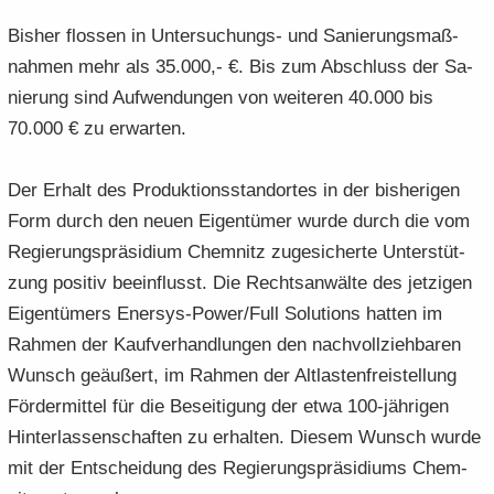
Bis­her flos­sen in Untersuchungs-​ und Sa­nie­rungs­maß­
nah­men mehr als 35.000,- €. Bis zum Ab­schluss der Sa­
nie­rung sind Auf­wen­dun­gen von wei­te­ren 40.000 bis
70.000 € zu er­war­ten.
Der Er­halt des Pro­duk­ti­ons­stand­or­tes in der bis­he­ri­gen
Form durch den neuen Ei­gen­tü­mer wurde durch die vom
Re­gie­rungs­prä­si­di­um Chem­nitz zu­ge­si­cher­te Un­ter­stüt­
zung po­si­tiv be­ein­flusst. Die Rechts­an­wäl­te des jet­zi­gen
Ei­gen­tü­mers Enersys-​Power/Full So­lu­ti­ons hat­ten im
Rah­men der Kauf­ver­hand­lun­gen den nach­voll­zieh­ba­ren
Wunsch ge­äu­ßert, im Rah­men der Alt­las­ten­frei­stel­lung
För­der­mit­tel für die Be­sei­ti­gung der etwa 100-​jährigen
Hin­ter­las­sen­schaf­ten zu er­hal­ten. Die­sem Wunsch wurde
mit der Ent­schei­dung des Re­gie­rungs­prä­si­di­ums Chem­