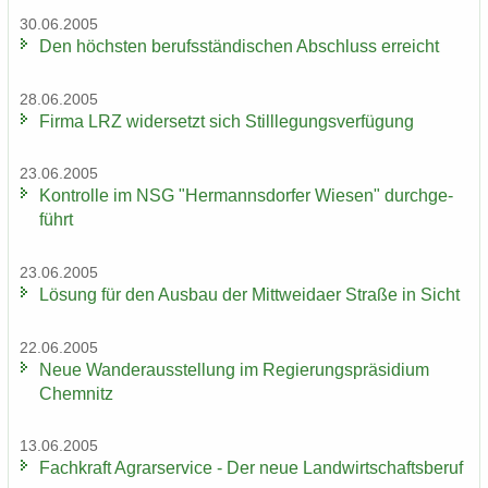
30.06.2005
Den höchs­ten be­rufs­stän­di­schen Ab­schluss er­reicht
28.06.2005
Firma LRZ wi­der­setzt sich Still­le­gungs­ver­fü­gung
23.06.2005
Kon­trol­le im NSG "Her­manns­dor­fer Wie­sen" durch­ge­
führt
23.06.2005
Lö­sung für den Aus­bau der Mitt­wei­da­er Stra­ße in Sicht
22.06.2005
Neue Wan­der­aus­stel­lung im Re­gie­rungs­prä­si­di­um
Chem­nitz
13.06.2005
Fach­kraft Agrar­ser­vice - Der neue Land­wirt­schafts­be­ruf