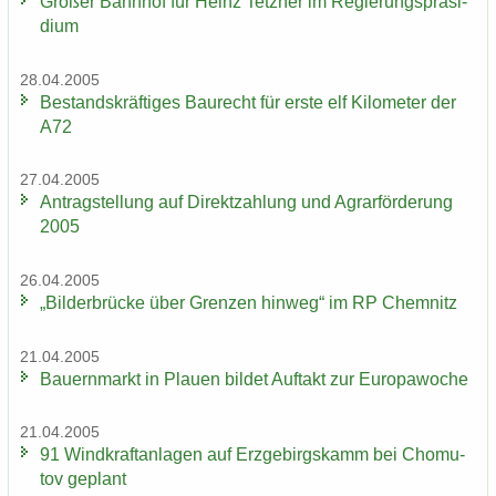
Gro­ßer Bahn­hof für Heinz Tetz­ner im Re­gie­rungs­prä­si­
di­um
28.04.2005
Be­stands­kräf­ti­ges Bau­recht für erste elf Ki­lo­me­ter der
A72
27.04.2005
An­trag­stel­lung auf Di­rekt­zah­lung und Agrar­för­de­rung
2005
26.04.2005
„Bil­der­brü­cke über Gren­zen hin­weg“ im RP Chem­nitz
21.04.2005
Bau­ern­markt in Plau­en bil­det Auf­takt zur Eu­ro­pa­wo­che
21.04.2005
91 Wind­kraft­an­la­gen auf Erz­ge­birgs­kamm bei Chomu­
tov ge­plant