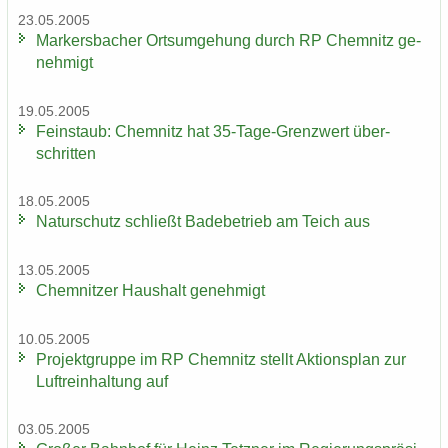
23.05.2005
Mar­kers­ba­cher Orts­um­ge­hung durch RP Chem­nitz ge­
neh­migt
19.05.2005
Fein­staub: Chem­nitz hat 35-​Tage-Grenzwert über­
schrit­ten
18.05.2005
Na­tur­schutz schließt Ba­de­be­trieb am Teich aus
13.05.2005
Chem­nit­zer Haus­halt ge­neh­migt
10.05.2005
Pro­jekt­grup­pe im RP Chem­nitz stellt Ak­ti­ons­plan zur
Luft­rein­hal­tung auf
03.05.2005