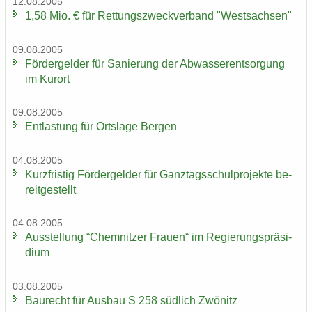
12.08.2005
1,58 Mio. € für Ret­tungs­zweck­ver­band "West­sach­sen"
09.08.2005
För­der­gel­der für Sa­nie­rung der Ab­was­ser­ent­sor­gung
im Kur­ort
09.08.2005
Ent­las­tung für Orts­la­ge Ber­gen
04.08.2005
Kurz­fris­tig För­der­gel­der für Ganz­tags­schul­pro­jek­te be­
reit­ge­stellt
04.08.2005
Aus­stel­lung “Chem­nit­zer Frau­en“ im Re­gie­rungs­prä­si­
di­um
03.08.2005
Bau­recht für Aus­bau S 258 süd­lich Zwö­nitz