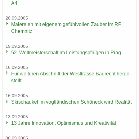
A4
20.09.2005
Ma­le­rei­en mit ei­ge­nem ge­fühl­vol­len Zau­ber im RP
Chem­nitz
19.09.2005
52. Welt­meis­ter­schaft im Leis­tungs­pflü­gen in Prag
16.09.2005
Für wei­te­ren Ab­schnitt der West­tras­se Bau­recht her­ge­
stellt
16.09.2005
Ski­schau­kel im vogt­län­di­schen Schöneck wird Rea­li­tät
13.09.2005
13 Jahre In­no­va­ti­on, Op­ti­mis­mus und Krea­ti­vi­tät
06.09.2005