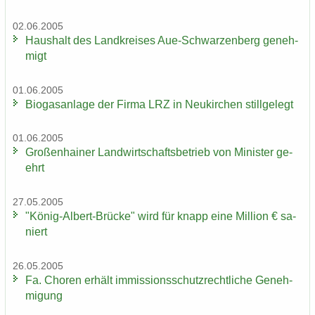
02.06.2005
Haus­halt des Land­krei­ses Aue-​Schwarzenberg ge­neh­
migt
01.06.2005
Bio­gas­an­la­ge der Firma LRZ in Neu­kir­chen still­ge­legt
01.06.2005
Gro­ßen­hai­ner Land­wirt­schafts­be­trieb von Mi­nis­ter ge­
ehrt
27.05.2005
"König-​Albert-Brücke" wird für knapp eine Mil­li­on € sa­
niert
26.05.2005
Fa. Cho­ren er­hält im­mis­si­ons­schutz­recht­li­che Ge­neh­
mi­gung