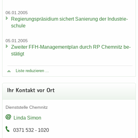
06.01.2005
Re­gie­rungs­prä­si­di­um si­chert Sa­nie­rung der In­dus­trie­
schu­le
05.01.2005
Zwei­ter FFH-​Managementplan durch RP Chem­nitz be­
stä­tigt
Liste re­du­zie­ren ...
Ihr Kon­takt vor Ort
Dienst­stel­le Chem­nitz
Linda Simon
0371 532 - 1020