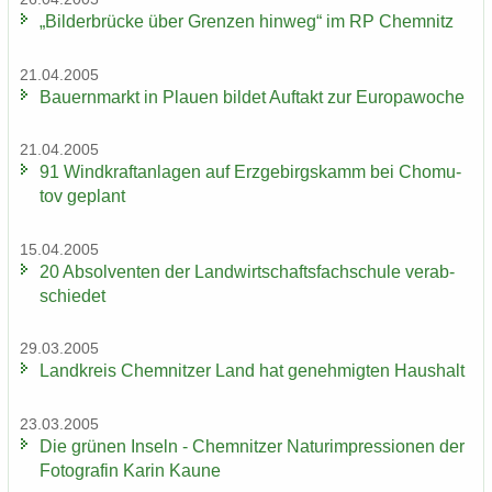
„Bil­der­brü­cke über Gren­zen hin­weg“ im RP Chem­nitz
21.04.2005
Bau­ern­markt in Plau­en bil­det Auf­takt zur Eu­ro­pa­wo­che
21.04.2005
91 Wind­kraft­an­la­gen auf Erz­ge­birgs­kamm bei Chomu­
tov ge­plant
15.04.2005
20 Ab­sol­ven­ten der Land­wirt­schafts­fach­schu­le ver­ab­
schie­det
29.03.2005
Land­kreis Chem­nit­zer Land hat ge­neh­mig­ten Haus­halt
23.03.2005
Die grü­nen In­seln - Chem­nit­zer Na­turim­pres­sio­nen der
Fo­to­gra­fin Karin Kaune