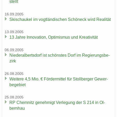
stellt
16.09.2005
Ski­schau­kel im vogt­län­di­schen Schöneck wird Rea­li­tät
13.09.2005
13 Jahre In­no­va­ti­on, Op­ti­mis­mus und Krea­ti­vi­tät
06.09.2005
Nie­der­al­berts­dorf ist schöns­tes Dorf im Re­gie­rungs­be­
zirk
26.08.2005
Wei­te­re 4,5 Mio. € För­der­mit­tel für Stoll­ber­ger Ge­wer­
be­ge­biet
25.08.2005
RP Chem­nitz ge­neh­migt Ver­le­gung der S 214 in Ol­
bern­hau