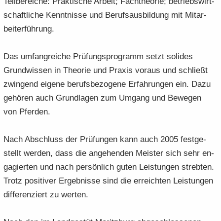
Teil­be­rei­che: Prak­ti­sche Ar­beit; Fach­theo­rie; be­triebs­wirt­
schaft­li­che Kennt­nis­se und Be­rufs­aus­bil­dung mit Mit­ar­
bei­ter­füh­rung.
Das um­fang­rei­che Prü­fungs­pro­gramm setzt so­li­des
Grund­wis­sen in Theo­rie und Pra­xis vor­aus und schließt
zwin­gend ei­ge­ne be­rufs­be­zo­ge­ne Er­fah­run­gen ein. Dazu
ge­hö­ren auch Grund­la­gen zum Um­gang und Be­we­gen
von Pfer­den.
Nach Ab­schluss der Prü­fun­gen kann auch 2005 fest­ge­
stellt wer­den, dass die an­ge­hen­den Meis­ter sich sehr en­
ga­gier­ten und nach per­sön­lich guten Leis­tun­gen streb­ten.
Trotz po­si­ti­ver Er­geb­nis­se sind die er­reich­ten Leis­tun­gen
dif­fe­ren­ziert zu wer­ten.