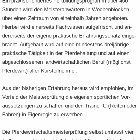
Ein pra­xis­ori­en­tier­tes Fort­bil­dungs­pro­gramm über 400
Stun­den wird den Meis­ter­an­wär­tern in Wo­chen­blö­cken
über einen Zeit­raum von ein­ein­halb Jah­ren an­ge­bo­ten.
Hier­bei wird ei­ner­seits Fach­wis­sen auf­ge­frischt und an­
de­rer­seits der ei­ge­ne prak­ti­sche Er­fah­rungs­schatz ein­ge­
bracht. Auf­ge­baut wird auf eine min­des­tens drei­jäh­ri­ge
prak­ti­sche Tä­tig­keit in der Pfer­de­hal­tung und auf einen
ab­ge­schlos­se­nen land­wirt­schaft­li­chen Beruf (mög­lichst
Pfer­de­wirt) aller Kurs­teil­neh­mer.
Aus der bis­he­ri­gen Er­fah­rung her­aus wird emp­foh­len, im
Vor­feld der Meis­ter­prü­fung die ei­ge­nen sport­li­chen Vor­
aus­set­zun­gen zu schaf­fen und den Trai­ner C (Rei­ten oder
Fah­ren) in Ei­gen­re­gie zu er­wer­ben.
Die Pfer­de­wirt­schafts­meis­ter­prü­fung selbst um­fasst vier