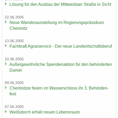
Lö­sung für den Aus­bau der Mitt­wei­da­er Stra­ße in Sicht
22.06.2005
Neue Wan­der­aus­stel­lung im Re­gie­rungs­prä­si­di­um
Chem­nitz
13.06.2005
Fach­kraft Agrar­ser­vice - Der neue Land­wirt­schafts­be­ruf
10.06.2005
Au­ßer­ge­wöhn­li­che Spen­den­ak­ti­on für den be­hin­der­ten
Da­ni­el
09.06.2005
Chem­nit­zer fei­ern im Was­ser­schloss ihr 3. Be­hör­den­
fest
07.06.2005
Weiß­storch er­hält neuen Le­bens­raum