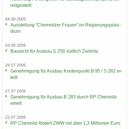
reit­ge­stellt
04.08.2005
Aus­stel­lung “Chem­nit­zer Frau­en“ im Re­gie­rungs­prä­si­
di­um
03.08.2005
Bau­recht für Aus­bau S 258 süd­lich Zwö­nitz
29.07.2005
Ge­neh­mi­gung für Aus­bau Kno­ten­punkt B 95 / S 262 er­
teilt
27.07.2005
Ge­neh­mi­gung für Aus­bau B 283 durch RP Chem­nitz
er­teilt
22.07.2005
RP Chem­nitz för­dert ZWW mit über 1,3 Mil­lio­nen Euro