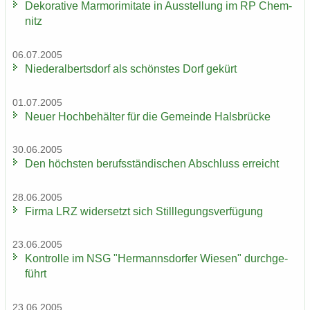
De­ko­ra­ti­ve Mar­mo­r­imi­ta­te in Aus­stel­lung im RP Chem­
nitz
06.07.2005
Nie­der­al­berts­dorf als schöns­tes Dorf ge­kürt
01.07.2005
Neuer Hoch­be­häl­ter für die Ge­mein­de Hals­brü­cke
30.06.2005
Den höchs­ten be­rufs­stän­di­schen Ab­schluss er­reicht
28.06.2005
Firma LRZ wi­der­setzt sich Still­le­gungs­ver­fü­gung
23.06.2005
Kon­trol­le im NSG "Her­manns­dor­fer Wie­sen" durch­ge­
führt
23.06.2005