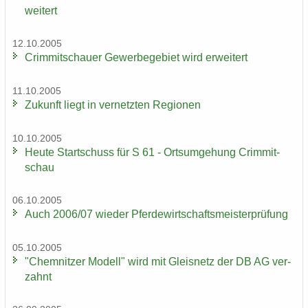
wei­tert
12.10.2005
Crim­mit­schau­er Ge­wer­be­ge­biet wird er­wei­tert
11.10.2005
Zu­kunft liegt in ver­netz­ten Re­gio­nen
10.10.2005
Heute Start­schuss für S 61 - Orts­um­ge­hung Crim­mit­
schau
06.10.2005
Auch 2006/07 wie­der Pfer­de­wirt­schafts­meis­ter­prü­fung
05.10.2005
"Chem­nit­zer Mo­dell" wird mit Gleis­netz der DB AG ver­
zahnt