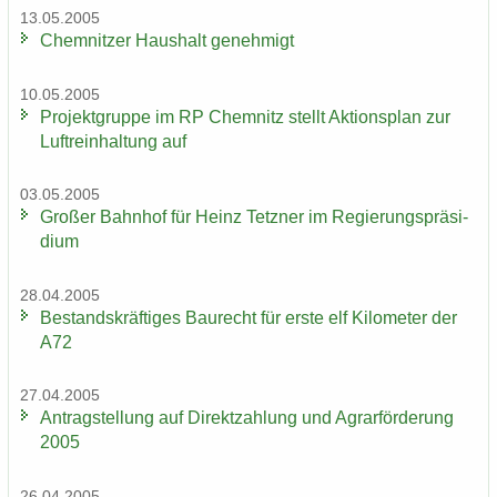
13.05.2005
Chem­nit­zer Haus­halt ge­neh­migt
10.05.2005
Pro­jekt­grup­pe im RP Chem­nitz stellt Ak­ti­ons­plan zur
Luft­rein­hal­tung auf
03.05.2005
Gro­ßer Bahn­hof für Heinz Tetz­ner im Re­gie­rungs­prä­si­
di­um
28.04.2005
Be­stands­kräf­ti­ges Bau­recht für erste elf Ki­lo­me­ter der
A72
27.04.2005
An­trag­stel­lung auf Di­rekt­zah­lung und Agrar­för­de­rung
2005
26.04.2005