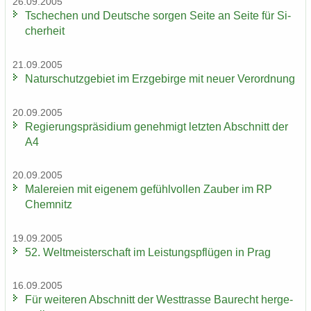
26.09.2005
Tsche­chen und Deut­sche sor­gen Seite an Seite für Si­
cher­heit
21.09.2005
Na­tur­schutz­ge­biet im Erz­ge­bir­ge mit neuer Ver­ord­nung
20.09.2005
Re­gie­rungs­prä­si­di­um ge­neh­migt letz­ten Ab­schnitt der
A4
20.09.2005
Ma­le­rei­en mit ei­ge­nem ge­fühl­vol­len Zau­ber im RP
Chem­nitz
19.09.2005
52. Welt­meis­ter­schaft im Leis­tungs­pflü­gen in Prag
16.09.2005
Für wei­te­ren Ab­schnitt der West­tras­se Bau­recht her­ge­