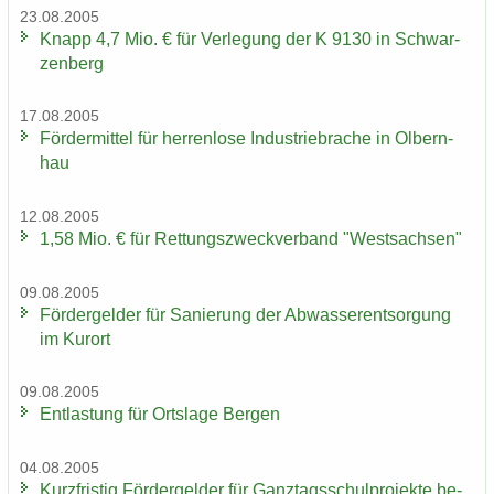
23.08.2005
Knapp 4,7 Mio. € für Ver­le­gung der K 9130 in Schwar­
zen­berg
17.08.2005
För­der­mit­tel für her­ren­lo­se In­dus­trie­bra­che in Ol­bern­
hau
12.08.2005
1,58 Mio. € für Ret­tungs­zweck­ver­band "West­sach­sen"
09.08.2005
För­der­gel­der für Sa­nie­rung der Ab­was­ser­ent­sor­gung
im Kur­ort
09.08.2005
Ent­las­tung für Orts­la­ge Ber­gen
04.08.2005
Kurz­fris­tig För­der­gel­der für Ganz­tags­schul­pro­jek­te be­