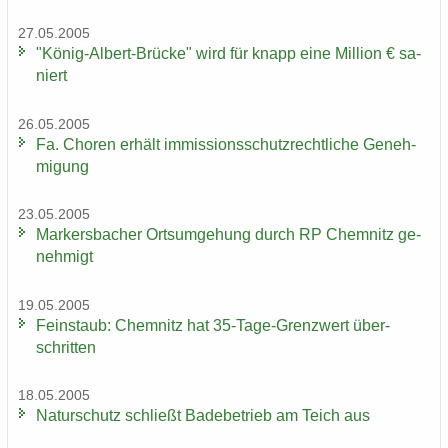
27.05.2005
"König-​Albert-Brücke" wird für knapp eine Mil­li­on € sa­
niert
26.05.2005
Fa. Cho­ren er­hält im­mis­si­ons­schutz­recht­li­che Ge­neh­
mi­gung
23.05.2005
Mar­kers­ba­cher Orts­um­ge­hung durch RP Chem­nitz ge­
neh­migt
19.05.2005
Fein­staub: Chem­nitz hat 35-​Tage-Grenzwert über­
schrit­ten
18.05.2005
Na­tur­schutz schließt Ba­de­be­trieb am Teich aus