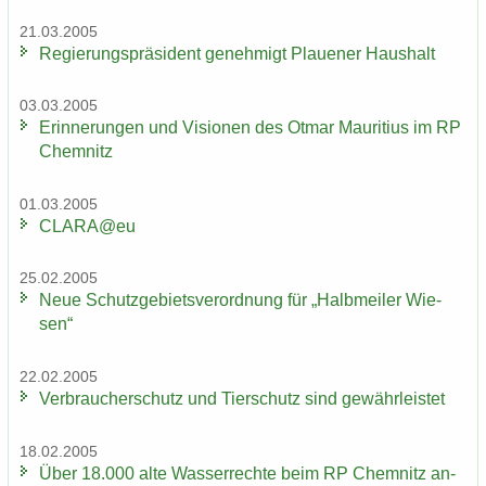
21.03.2005
Re­gie­rungs­prä­si­dent ge­neh­migt Plaue­ner Haus­halt
03.03.2005
Er­in­ne­run­gen und Vi­sio­nen des Otmar Mau­ri­ti­us im RP
Chem­nitz
01.03.2005
CLARA@eu
25.02.2005
Neue Schutz­ge­biets­ver­ord­nung für „Halb­mei­ler Wie­
sen“
22.02.2005
Ver­brau­cher­schutz und Tier­schutz sind ge­währ­leis­tet
18.02.2005
Über 18.000 alte Was­ser­rech­te beim RP Chem­nitz an­