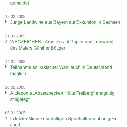
ge­mel­det
18.02.2005
Junge Land­wir­te aus Bay­ern auf Ex­kur­si­on in Sach­sen
21.01.2005
WEG­ZEI­CHEN - Ar­bei­ten auf Pa­pier und Lein­wand
des Ma­lers Gün­ther Bött­ger
14.01.2005
Teil­nah­me an ira­ki­scher Wahl auch in Deutsch­land
mög­lich
10.01.2005
Alt­de­po­nie „Ab­setz­be­cken Hütte Frei­berg“ end­gül­tig
still­ge­legt
06.01.2005
In letz­ter Mi­nu­te über­fäl­li­gen Sport­hal­len­neu­bau ge­si­
chert