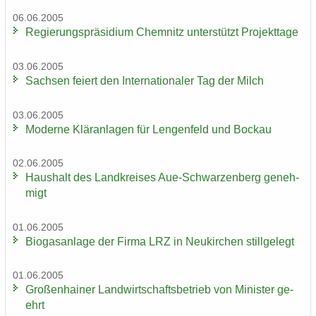
06.06.2005
Re­gie­rungs­prä­si­di­um Chem­nitz un­ter­stützt Pro­jekt­ta­ge
03.06.2005
Sach­sen fei­ert den In­ter­na­tio­na­ler Tag der Milch
03.06.2005
Mo­der­ne Klär­an­la­gen für Len­gen­feld und Bo­ckau
02.06.2005
Haus­halt des Land­krei­ses Aue-​Schwarzenberg ge­neh­
migt
01.06.2005
Bio­gas­an­la­ge der Firma LRZ in Neu­kir­chen still­ge­legt
01.06.2005
Gro­ßen­hai­ner Land­wirt­schafts­be­trieb von Mi­nis­ter ge­
ehrt