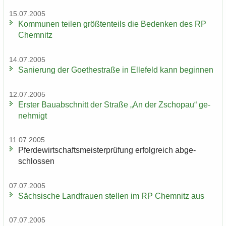
15.07.2005
Kom­mu­nen tei­len größ­ten­teils die Be­den­ken des RP
Chem­nitz
14.07.2005
Sa­nie­rung der Goe­the­stra­ße in El­le­feld kann be­gin­nen
12.07.2005
Ers­ter Bau­ab­schnitt der Stra­ße „An der Zscho­pau“ ge­
neh­migt
11.07.2005
Pfer­de­wirt­schafts­meis­ter­prü­fung er­folg­reich ab­ge­
schlos­sen
07.07.2005
Säch­si­sche Land­frau­en stel­len im RP Chem­nitz aus
07.07.2005