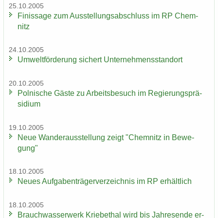
25.10.2005
Fi­nis­sa­ge zum Aus­stel­lungs­ab­schluss im RP Chem­
nitz
24.10.2005
Um­welt­för­de­rung si­chert Un­ter­neh­mens­stand­ort
20.10.2005
Pol­ni­sche Gäste zu Ar­beits­be­such im Re­gie­rungs­prä­
si­di­um
19.10.2005
Neue Wan­der­aus­stel­lung zeigt "Chem­nitz in Be­we­
gung"
18.10.2005
Neues Auf­ga­ben­trä­ger­ver­zeich­nis im RP er­hält­lich
18.10.2005
Brauch­was­ser­werk Krie­be­thal wird bis Jah­res­en­de er­