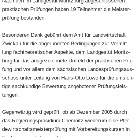
Nach den im Land­ge­stüt Mo­ritz­burg ab­ge­schlos­se­nen
prak­ti­schen Prü­fun­gen haben 19 Teil­neh­mer die Meis­ter­
prü­fung be­stan­den.
Be­son­de­ren Dank ge­bührt dem Amt für Land­wirt­schaft
Zwi­ckau für die ab­ge­run­de­ten Be­din­gun­gen zur Ver­mitt­
lung fach­theo­re­ti­scher Aspek­te, dem Land­ge­stüt Mo­ritz­
burg für das aus­ge­zeich­ne­te Um­feld der prak­ti­schen Prü­
fung und vor allem dem säch­si­schen Lan­des­prü­fungs­aus­
schuss unter Lei­tung von Hans-​Otto Löwe für die um­sich­
ti­ge sach­kun­di­ge Be­wer­tung an­ge­bo­te­ner Prü­fungs­leis­
tun­gen.
Ge­gen­wär­tig wird ge­prüft, ob ab De­zem­ber 2005 durch
das Re­gie­rungs­prä­si­di­um Chem­nitz wie­der­um eine Pfer­
de­wirt­schafts­meis­ter­prü­fung mit Vor­be­rei­tungs­kur­sen in