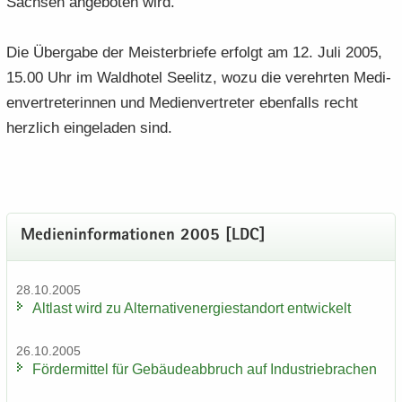
Sach­sen an­ge­bo­ten wird.
Die Über­ga­be der Meis­ter­brie­fe er­folgt am 12. Juli 2005,
15.00 Uhr im Wald­ho­tel See­litz, wozu die ver­ehr­ten Me­di­
en­ver­tre­te­rin­nen und Me­di­en­ver­tre­ter eben­falls recht
herz­lich ein­ge­la­den sind.
Me­di­en­in­for­ma­tio­nen 2005 [LDC]
28.10.2005
Alt­last wird zu Al­ter­na­tiv­ener­gie­stand­ort ent­wi­ckelt
26.10.2005
För­der­mit­tel für Ge­bäu­de­ab­bruch auf In­dus­trie­bra­chen