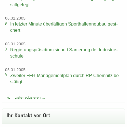
still­ge­legt
06.01.2005
In letz­ter Mi­nu­te über­fäl­li­gen Sport­hal­len­neu­bau ge­si­
chert
06.01.2005
Re­gie­rungs­prä­si­di­um si­chert Sa­nie­rung der In­dus­trie­
schu­le
05.01.2005
Zwei­ter FFH-​Managementplan durch RP Chem­nitz be­
stä­tigt
Liste re­du­zie­ren ...
Ihr Kon­takt vor Ort