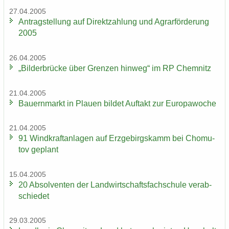
27.04.2005
An­trag­stel­lung auf Di­rekt­zah­lung und Agrar­för­de­rung
2005
26.04.2005
„Bil­der­brü­cke über Gren­zen hin­weg“ im RP Chem­nitz
21.04.2005
Bau­ern­markt in Plau­en bil­det Auf­takt zur Eu­ro­pa­wo­che
21.04.2005
91 Wind­kraft­an­la­gen auf Erz­ge­birgs­kamm bei Chomu­
tov ge­plant
15.04.2005
20 Ab­sol­ven­ten der Land­wirt­schafts­fach­schu­le ver­ab­
schie­det
29.03.2005