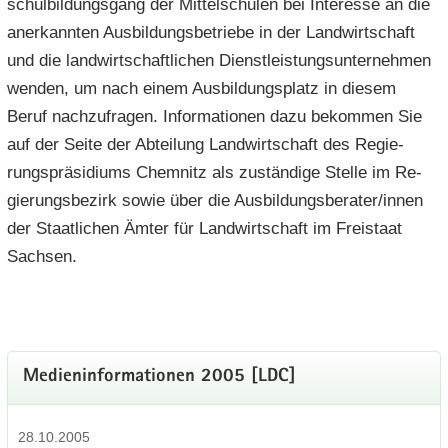
schul­bil­dungs­gang der Mit­tel­schu­len bei In­ter­es­se an die
an­er­kann­ten Aus­bil­dungs­be­trie­be in der Land­wirt­schaft
und die land­wirt­schaft­li­chen Dienst­leis­tungs­un­ter­neh­men
wen­den, um nach einem Aus­bil­dungs­platz in die­sem
Beruf nach­zu­fra­gen. In­for­ma­tio­nen dazu be­kom­men Sie
auf der Seite der Ab­tei­lung Land­wirt­schaft des Re­gie­
rungs­prä­si­di­ums Chem­nitz als zu­stän­di­ge Stel­le im Re­
gie­rungs­be­zirk sowie über die Aus­bil­dungs­be­ra­ter/innen
der Staat­li­chen Ämter für Land­wirt­schaft im Frei­staat
Sach­sen.
Me­di­en­in­for­ma­tio­nen 2005 [LDC]
28.10.2005