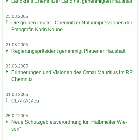
Land­kreis Chem­nit­zer Land hat ge­neh­mig­ten Haus­halt
23.03.2005
Die grü­nen In­seln - Chem­nit­zer Na­turim­pres­sio­nen der
Fo­to­gra­fin Karin Kaune
21.03.2005
Re­gie­rungs­prä­si­dent ge­neh­migt Plaue­ner Haus­halt
03.03.2005
Er­in­ne­run­gen und Vi­sio­nen des Otmar Mau­ri­ti­us im RP
Chem­nitz
01.03.2005
CLARA@eu
25.02.2005
Neue Schutz­ge­biets­ver­ord­nung für „Halb­mei­ler Wie­
sen“