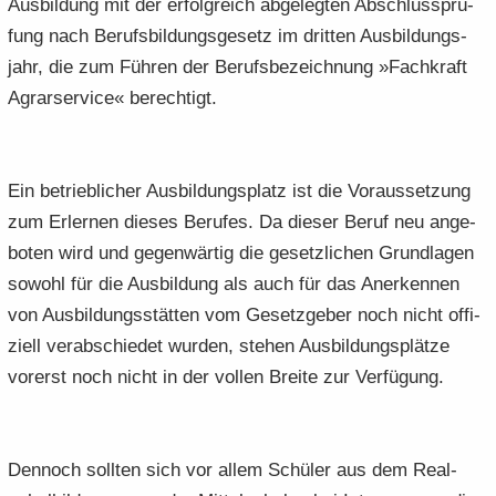
Aus­bil­dung mit der er­folg­reich ab­ge­leg­ten Ab­schluss­prü­
fung nach Be­rufs­bil­dungs­ge­setz im drit­ten Aus­bil­dungs­
jahr, die zum Füh­ren der Be­rufs­be­zeich­nung »Fach­kraft
Agrar­ser­vice« be­rech­tigt.
Ein be­trieb­li­cher Aus­bil­dungs­platz ist die Vor­aus­set­zung
zum Er­ler­nen die­ses Be­ru­fes. Da die­ser Beruf neu an­ge­
bo­ten wird und ge­gen­wär­tig die ge­setz­li­chen Grund­la­gen
so­wohl für die Aus­bil­dung als auch für das An­er­ken­nen
von Aus­bil­dungs­stät­ten vom Ge­setz­ge­ber noch nicht of­fi­
zi­ell ver­ab­schie­det wur­den, ste­hen Aus­bil­dungs­plät­ze
vor­erst noch nicht in der vol­len Brei­te zur Ver­fü­gung.
Den­noch soll­ten sich vor allem Schü­ler aus dem Re­al­