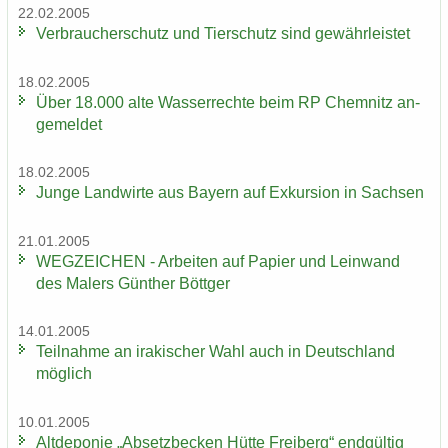
22.02.2005
Ver­brau­cher­schutz und Tier­schutz sind ge­währ­leis­tet
18.02.2005
Über 18.000 alte Was­ser­rech­te beim RP Chem­nitz an­
ge­mel­det
18.02.2005
Junge Land­wir­te aus Bay­ern auf Ex­kur­si­on in Sach­sen
21.01.2005
WEG­ZEI­CHEN - Ar­bei­ten auf Pa­pier und Lein­wand
des Ma­lers Gün­ther Bött­ger
14.01.2005
Teil­nah­me an ira­ki­scher Wahl auch in Deutsch­land
mög­lich
10.01.2005
Alt­de­po­nie „Ab­setz­be­cken Hütte Frei­berg“ end­gül­tig