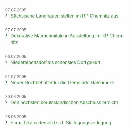
07.07.2005
Säch­si­sche Land­frau­en stel­len im RP Chem­nitz aus
07.07.2005
De­ko­ra­ti­ve Mar­mo­r­imi­ta­te in Aus­stel­lung im RP Chem­
nitz
06.07.2005
Nie­der­al­berts­dorf als schöns­tes Dorf ge­kürt
01.07.2005
Neuer Hoch­be­häl­ter für die Ge­mein­de Hals­brü­cke
30.06.2005
Den höchs­ten be­rufs­stän­di­schen Ab­schluss er­reicht
28.06.2005
Firma LRZ wi­der­setzt sich Still­le­gungs­ver­fü­gung