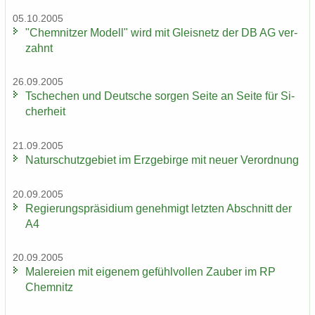
05.10.2005
"Chem­nit­zer Mo­dell" wird mit Gleis­netz der DB AG ver­
zahnt
26.09.2005
Tsche­chen und Deut­sche sor­gen Seite an Seite für Si­
cher­heit
21.09.2005
Na­tur­schutz­ge­biet im Erz­ge­bir­ge mit neuer Ver­ord­nung
20.09.2005
Re­gie­rungs­prä­si­di­um ge­neh­migt letz­ten Ab­schnitt der
A4
20.09.2005
Ma­le­rei­en mit ei­ge­nem ge­fühl­vol­len Zau­ber im RP
Chem­nitz