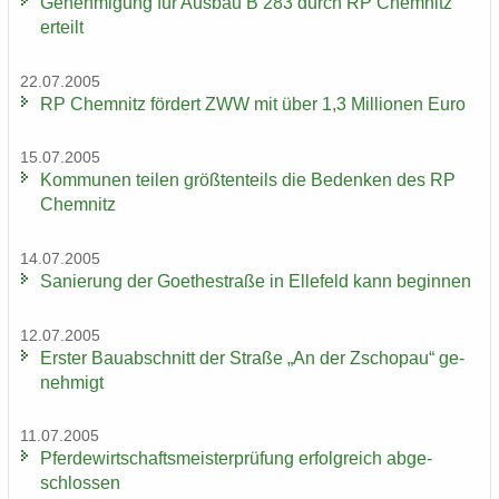
Ge­neh­mi­gung für Aus­bau B 283 durch RP Chem­nitz
er­teilt
22.07.2005
RP Chem­nitz för­dert ZWW mit über 1,3 Mil­lio­nen Euro
15.07.2005
Kom­mu­nen tei­len größ­ten­teils die Be­den­ken des RP
Chem­nitz
14.07.2005
Sa­nie­rung der Goe­the­stra­ße in El­le­feld kann be­gin­nen
12.07.2005
Ers­ter Bau­ab­schnitt der Stra­ße „An der Zscho­pau“ ge­
neh­migt
11.07.2005
Pfer­de­wirt­schafts­meis­ter­prü­fung er­folg­reich ab­ge­
schlos­sen