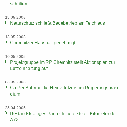
schrit­ten
18.05.2005
Na­tur­schutz schließt Ba­de­be­trieb am Teich aus
13.05.2005
Chem­nit­zer Haus­halt ge­neh­migt
10.05.2005
Pro­jekt­grup­pe im RP Chem­nitz stellt Ak­ti­ons­plan zur
Luft­rein­hal­tung auf
03.05.2005
Gro­ßer Bahn­hof für Heinz Tetz­ner im Re­gie­rungs­prä­si­
di­um
28.04.2005
Be­stands­kräf­ti­ges Bau­recht für erste elf Ki­lo­me­ter der
A72