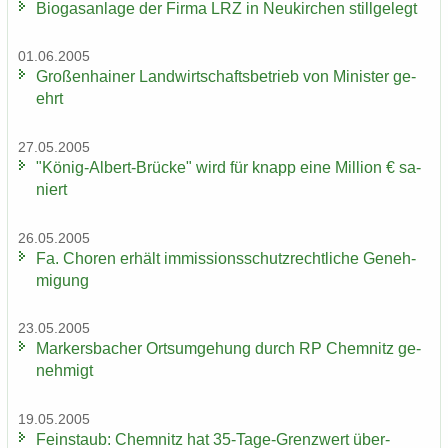
Bio­gas­an­la­ge der Firma LRZ in Neu­kir­chen still­ge­legt
01.06.2005
Gro­ßen­hai­ner Land­wirt­schafts­be­trieb von Mi­nis­ter ge­
ehrt
27.05.2005
"König-​Albert-Brücke" wird für knapp eine Mil­li­on € sa­
niert
26.05.2005
Fa. Cho­ren er­hält im­mis­si­ons­schutz­recht­li­che Ge­neh­
mi­gung
23.05.2005
Mar­kers­ba­cher Orts­um­ge­hung durch RP Chem­nitz ge­
neh­migt
19.05.2005
Fein­staub: Chem­nitz hat 35-​Tage-Grenzwert über­