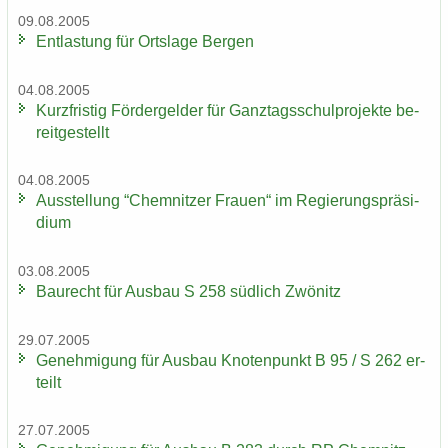
09.08.2005
Ent­las­tung für Orts­la­ge Ber­gen
04.08.2005
Kurz­fris­tig För­der­gel­der für Ganz­tags­schul­pro­jek­te be­
reit­ge­stellt
04.08.2005
Aus­stel­lung “Chem­nit­zer Frau­en“ im Re­gie­rungs­prä­si­
di­um
03.08.2005
Bau­recht für Aus­bau S 258 süd­lich Zwö­nitz
29.07.2005
Ge­neh­mi­gung für Aus­bau Kno­ten­punkt B 95 / S 262 er­
teilt
27.07.2005