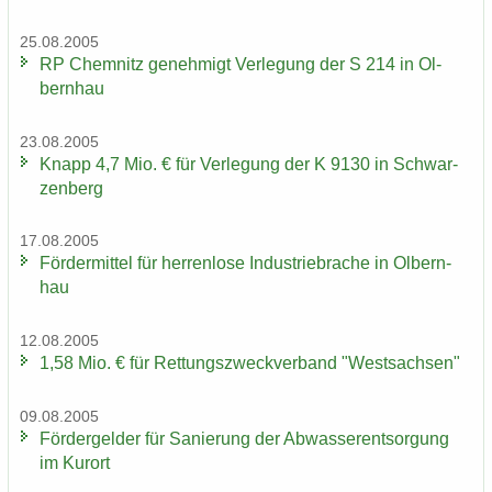
25.08.2005
RP Chem­nitz ge­neh­migt Ver­le­gung der S 214 in Ol­
bern­hau
23.08.2005
Knapp 4,7 Mio. € für Ver­le­gung der K 9130 in Schwar­
zen­berg
17.08.2005
För­der­mit­tel für her­ren­lo­se In­dus­trie­bra­che in Ol­bern­
hau
12.08.2005
1,58 Mio. € für Ret­tungs­zweck­ver­band "West­sach­sen"
09.08.2005
För­der­gel­der für Sa­nie­rung der Ab­was­ser­ent­sor­gung
im Kur­ort