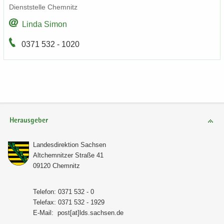
Dienst­stel­le Chem­nitz
Linda Simon
0371 532 - 1020
Herausgeber
Lan­des­di­rek­ti­on Sach­sen
Alt­chem­nit­zer Stra­ße 41
09120 Chem­nitz
Te­le­fon: 0371 532 - 0
Te­le­fax: 0371 532 - 1929
E-​Mail:
post[at]lds.sach­sen.de