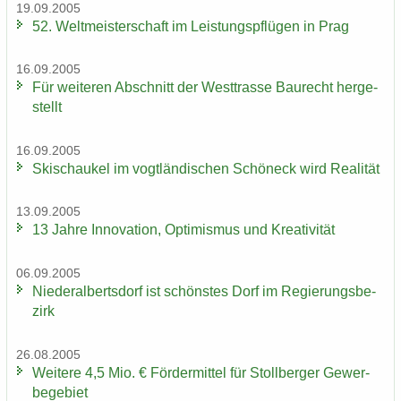
19.09.2005
52. Welt­meis­ter­schaft im Leis­tungs­pflü­gen in Prag
16.09.2005
Für wei­te­ren Ab­schnitt der West­tras­se Bau­recht her­ge­
stellt
16.09.2005
Ski­schau­kel im vogt­län­di­schen Schöneck wird Rea­li­tät
13.09.2005
13 Jahre In­no­va­ti­on, Op­ti­mis­mus und Krea­ti­vi­tät
06.09.2005
Nie­der­al­berts­dorf ist schöns­tes Dorf im Re­gie­rungs­be­
zirk
26.08.2005
Wei­te­re 4,5 Mio. € För­der­mit­tel für Stoll­ber­ger Ge­wer­
be­ge­biet