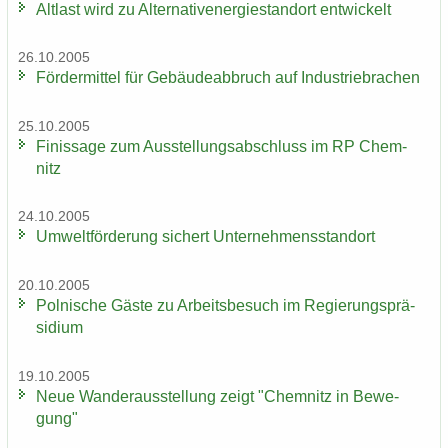
Alt­last wird zu Al­ter­na­tiv­ener­gie­stand­ort ent­wi­ckelt
26.10.2005
För­der­mit­tel für Ge­bäu­de­ab­bruch auf In­dus­trie­bra­chen
25.10.2005
Fi­nis­sa­ge zum Aus­stel­lungs­ab­schluss im RP Chem­
nitz
24.10.2005
Um­welt­för­de­rung si­chert Un­ter­neh­mens­stand­ort
20.10.2005
Pol­ni­sche Gäste zu Ar­beits­be­such im Re­gie­rungs­prä­
si­di­um
19.10.2005
Neue Wan­der­aus­stel­lung zeigt "Chem­nitz in Be­we­
gung"