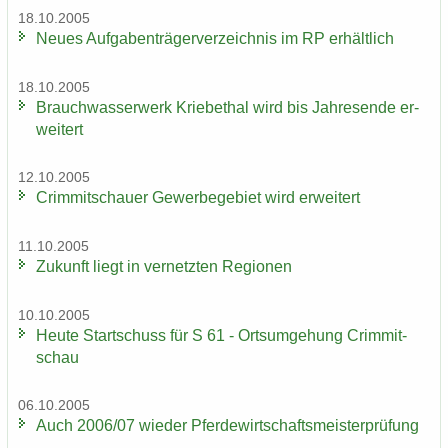
18.10.2005
Neues Auf­ga­ben­trä­ger­ver­zeich­nis im RP er­hält­lich
18.10.2005
Brauch­was­ser­werk Krie­be­thal wird bis Jah­res­en­de er­
wei­tert
12.10.2005
Crim­mit­schau­er Ge­wer­be­ge­biet wird er­wei­tert
11.10.2005
Zu­kunft liegt in ver­netz­ten Re­gio­nen
10.10.2005
Heute Start­schuss für S 61 - Orts­um­ge­hung Crim­mit­
schau
06.10.2005
Auch 2006/07 wie­der Pfer­de­wirt­schafts­meis­ter­prü­fung