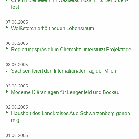
Chem­nit­zer fei­ern im Was­ser­schloss ihr 3. Be­hör­den­
fest
07.06.2005
Weiß­storch er­hält neuen Le­bens­raum
06.06.2005
Re­gie­rungs­prä­si­di­um Chem­nitz un­ter­stützt Pro­jekt­ta­ge
03.06.2005
Sach­sen fei­ert den In­ter­na­tio­na­ler Tag der Milch
03.06.2005
Mo­der­ne Klär­an­la­gen für Len­gen­feld und Bo­ckau
02.06.2005
Haus­halt des Land­krei­ses Aue-​Schwarzenberg ge­neh­
migt
01.06.2005