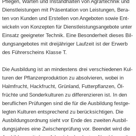
Pfle­gen, War­ten und In­stand­hal­ten von Agrar­tech­nik und
Dienst­leis­tun­gen mit Prä­sen­ta­ti­on von Leis­tun­gen, Be­ra­
ten von Kun­den und Er­stel­len von An­ge­bo­ten sowie Ent­
wi­ckeln von Kon­zep­ten für Dienst­leis­tungs­an­ge­bo­te unter
Ein­satz ge­eig­ne­ter Tech­nik. Eine Be­son­der­heit die­ses Bil­
dungs­an­ge­bo­tes mit drei­jäh­ri­ger Lauf­zeit ist der Er­werb
des Füh­rer­scheins Klas­se T.
Die Aus­bil­dung ist an min­des­tens drei ver­schie­de­nen Kul­
tu­ren der Pflan­zen­pro­duk­ti­on zu ab­sol­vie­ren, wobei in
Halm­frucht, Hack­frucht, Grün­land, Fut­ter­pflan­zen, Öl­
früch­te und Son­der­kul­tu­ren zu dif­fe­ren­zie­ren ist. In den
be­ruf­li­chen Prü­fun­gen sind die für die Aus­bil­dung fest­ge­
leg­ten Kul­tu­ren ent­spre­chend zu be­rück­sich­ti­gen. Die
Aus­bil­dungs­ord­nung sieht vor Ende des zwei­ten Aus­bil­
dungs­jah­res eine Zwi­schen­prü­fung vor. Be­en­det wird die