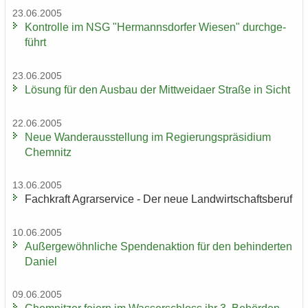
23.06.2005
Kon­trol­le im NSG "Her­manns­dor­fer Wie­sen" durch­ge­
führt
23.06.2005
Lö­sung für den Aus­bau der Mitt­wei­da­er Stra­ße in Sicht
22.06.2005
Neue Wan­der­aus­stel­lung im Re­gie­rungs­prä­si­di­um
Chem­nitz
13.06.2005
Fach­kraft Agrar­ser­vice - Der neue Land­wirt­schafts­be­ruf
10.06.2005
Au­ßer­ge­wöhn­li­che Spen­den­ak­ti­on für den be­hin­der­ten
Da­ni­el
09.06.2005