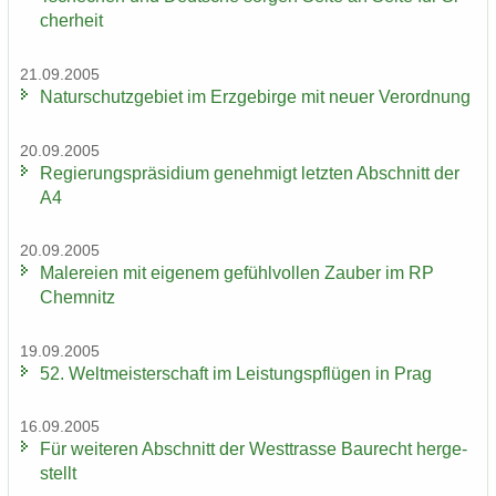
cher­heit
21.09.2005
Na­tur­schutz­ge­biet im Erz­ge­bir­ge mit neuer Ver­ord­nung
20.09.2005
Re­gie­rungs­prä­si­di­um ge­neh­migt letz­ten Ab­schnitt der
A4
20.09.2005
Ma­le­rei­en mit ei­ge­nem ge­fühl­vol­len Zau­ber im RP
Chem­nitz
19.09.2005
52. Welt­meis­ter­schaft im Leis­tungs­pflü­gen in Prag
16.09.2005
Für wei­te­ren Ab­schnitt der West­tras­se Bau­recht her­ge­
stellt