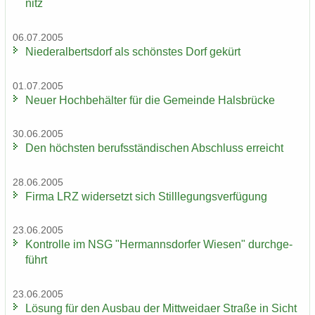
nitz
06.07.2005
Nie­der­al­berts­dorf als schöns­tes Dorf ge­kürt
01.07.2005
Neuer Hoch­be­häl­ter für die Ge­mein­de Hals­brü­cke
30.06.2005
Den höchs­ten be­rufs­stän­di­schen Ab­schluss er­reicht
28.06.2005
Firma LRZ wi­der­setzt sich Still­le­gungs­ver­fü­gung
23.06.2005
Kon­trol­le im NSG "Her­manns­dor­fer Wie­sen" durch­ge­
führt
23.06.2005
Lö­sung für den Aus­bau der Mitt­wei­da­er Stra­ße in Sicht