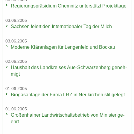
Re­gie­rungs­prä­si­di­um Chem­nitz un­ter­stützt Pro­jekt­ta­ge
03.06.2005
Sach­sen fei­ert den In­ter­na­tio­na­ler Tag der Milch
03.06.2005
Mo­der­ne Klär­an­la­gen für Len­gen­feld und Bo­ckau
02.06.2005
Haus­halt des Land­krei­ses Aue-​Schwarzenberg ge­neh­
migt
01.06.2005
Bio­gas­an­la­ge der Firma LRZ in Neu­kir­chen still­ge­legt
01.06.2005
Gro­ßen­hai­ner Land­wirt­schafts­be­trieb von Mi­nis­ter ge­
ehrt