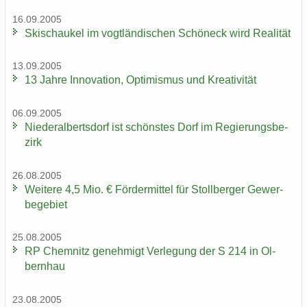
16.09.2005
Ski­schau­kel im vogt­län­di­schen Schöneck wird Rea­li­tät
13.09.2005
13 Jahre In­no­va­ti­on, Op­ti­mis­mus und Krea­ti­vi­tät
06.09.2005
Nie­der­al­berts­dorf ist schöns­tes Dorf im Re­gie­rungs­be­
zirk
26.08.2005
Wei­te­re 4,5 Mio. € För­der­mit­tel für Stoll­ber­ger Ge­wer­
be­ge­biet
25.08.2005
RP Chem­nitz ge­neh­migt Ver­le­gung der S 214 in Ol­
bern­hau
23.08.2005