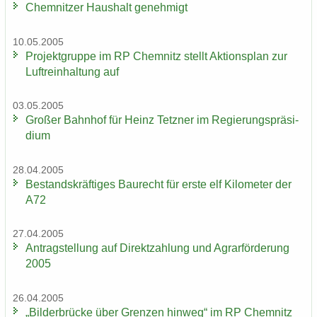
Chem­nit­zer Haus­halt ge­neh­migt
10.05.2005
Pro­jekt­grup­pe im RP Chem­nitz stellt Ak­ti­ons­plan zur
Luft­rein­hal­tung auf
03.05.2005
Gro­ßer Bahn­hof für Heinz Tetz­ner im Re­gie­rungs­prä­si­
di­um
28.04.2005
Be­stands­kräf­ti­ges Bau­recht für erste elf Ki­lo­me­ter der
A72
27.04.2005
An­trag­stel­lung auf Di­rekt­zah­lung und Agrar­för­de­rung
2005
26.04.2005
„Bil­der­brü­cke über Gren­zen hin­weg“ im RP Chem­nitz