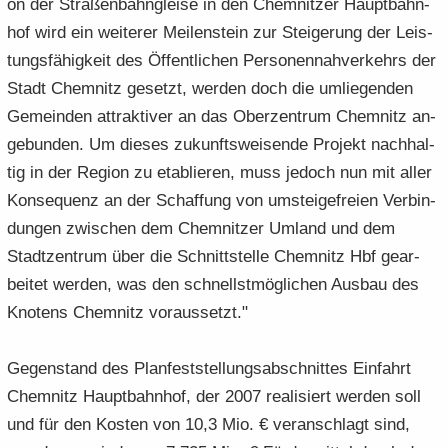
on der Stra­ßen­bahn­glei­se in den Chem­nit­zer Haupt­bahn­
hof wird ein wei­te­rer Mei­len­stein zur Stei­ge­rung der Leis­
tungs­fä­hig­keit des Öf­fent­li­chen Per­so­nen­nah­ver­kehrs der
Stadt Chem­nitz ge­setzt, wer­den doch die um­lie­gen­den
Ge­mein­den at­trak­ti­ver an das Ober­zen­trum Chem­nitz an­
ge­bun­den. Um die­ses zu­kunfts­wei­sen­de Pro­jekt nach­hal­
tig in der Re­gi­on zu eta­blie­ren, muss je­doch nun mit aller
Kon­se­quenz an der Schaf­fung von um­stei­ge­frei­en Ver­bin­
dun­gen zwi­schen dem Chem­nit­zer Um­land und dem
Stadt­zen­trum über die Schnitt­stel­le Chem­nitz Hbf ge­ar­
bei­tet wer­den, was den schnellst­mög­li­chen Aus­bau des
Kno­tens Chem­nitz vor­aus­setzt."
Ge­gen­stand des Plan­fest­stel­lungs­ab­schnit­tes Ein­fahrt
Chem­nitz Haupt­bahn­hof, der 2007 rea­li­siert wer­den soll
und für den Kos­ten von 10,3 Mio. € ver­an­schlagt sind,