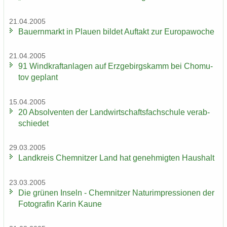
21.04.2005
Bau­ern­markt in Plau­en bil­det Auf­takt zur Eu­ro­pa­wo­che
21.04.2005
91 Wind­kraft­an­la­gen auf Erz­ge­birgs­kamm bei Chomu­
tov ge­plant
15.04.2005
20 Ab­sol­ven­ten der Land­wirt­schafts­fach­schu­le ver­ab­
schie­det
29.03.2005
Land­kreis Chem­nit­zer Land hat ge­neh­mig­ten Haus­halt
23.03.2005
Die grü­nen In­seln - Chem­nit­zer Na­turim­pres­sio­nen der
Fo­to­gra­fin Karin Kaune