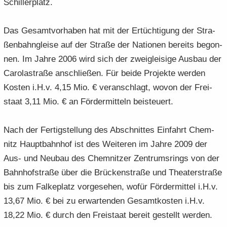
Schil­ler­platz.
Das Ge­samt­vor­ha­ben hat mit der Er­tüch­ti­gung der Stra­
ßen­bahn­glei­se auf der Stra­ße der Na­tio­nen be­reits be­gon­
nen. Im Jahre 2006 wird sich der zwei­glei­si­ge Aus­bau der
Ca­ro­la­stra­ße an­schlie­ßen. Für beide Pro­jek­te wer­den
Kos­ten i.H.v. 4,15 Mio. € ver­an­schlagt, wovon der Frei­
staat 3,11 Mio. € an För­der­mit­teln bei­steu­ert.
Nach der Fer­tig­stel­lung des Ab­schnit­tes Ein­fahrt Chem­
nitz Haupt­bahn­hof ist des Wei­te­ren im Jahre 2009 der
Aus- und Neu­bau des Chem­nit­zer Zen­trums­rings von der
Bahn­hof­stra­ße über die Brü­cken­stra­ße und Thea­ter­stra­ße
bis zum Fal­keplatz vor­ge­se­hen, wofür För­der­mit­tel i.H.v.
13,67 Mio. € bei zu er­war­ten­den Ge­samt­kos­ten i.H.v.
18,22 Mio. € durch den Frei­staat be­reit ge­stellt wer­den.