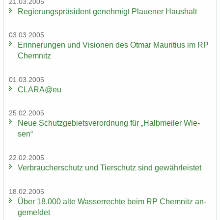
21.03.2005
Re­gie­rungs­prä­si­dent ge­neh­migt Plaue­ner Haus­halt
03.03.2005
Er­in­ne­run­gen und Vi­sio­nen des Otmar Mau­ri­ti­us im RP
Chem­nitz
01.03.2005
CLARA@eu
25.02.2005
Neue Schutz­ge­biets­ver­ord­nung für „Halb­mei­ler Wie­
sen“
22.02.2005
Ver­brau­cher­schutz und Tier­schutz sind ge­währ­leis­tet
18.02.2005
Über 18.000 alte Was­ser­rech­te beim RP Chem­nitz an­
ge­mel­det