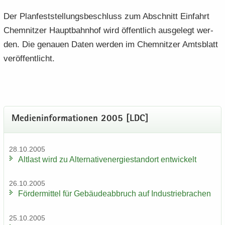
Der Plan­fest­stel­lungs­be­schluss zum Ab­schnitt Ein­fahrt
Chem­nit­zer Haupt­bahn­hof wird öf­fent­lich aus­ge­legt wer­
den. Die ge­nau­en Daten wer­den im Chem­nit­zer Amts­blatt
ver­öf­fent­licht.
Me­di­en­in­for­ma­tio­nen 2005 [LDC]
28.10.2005
Alt­last wird zu Al­ter­na­tiv­ener­gie­stand­ort ent­wi­ckelt
26.10.2005
För­der­mit­tel für Ge­bäu­de­ab­bruch auf In­dus­trie­bra­chen
25.10.2005