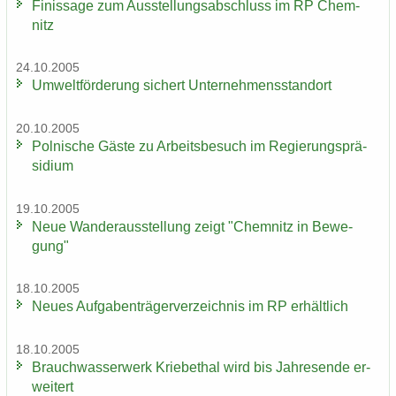
Fi­nis­sa­ge zum Aus­stel­lungs­ab­schluss im RP Chem­
nitz
24.10.2005
Um­welt­för­de­rung si­chert Un­ter­neh­mens­stand­ort
20.10.2005
Pol­ni­sche Gäste zu Ar­beits­be­such im Re­gie­rungs­prä­
si­di­um
19.10.2005
Neue Wan­der­aus­stel­lung zeigt "Chem­nitz in Be­we­
gung"
18.10.2005
Neues Auf­ga­ben­trä­ger­ver­zeich­nis im RP er­hält­lich
18.10.2005
Brauch­was­ser­werk Krie­be­thal wird bis Jah­res­en­de er­
wei­tert