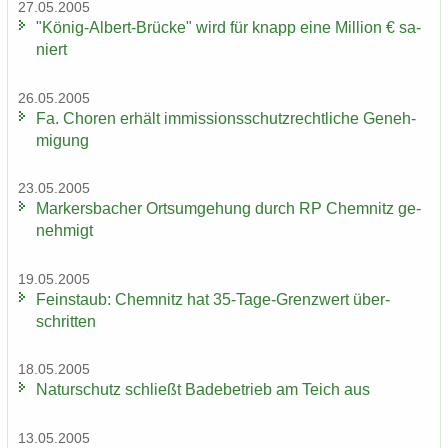
27.05.2005
"König-​Albert-Brücke" wird für knapp eine Mil­li­on € sa­
niert
26.05.2005
Fa. Cho­ren er­hält im­mis­si­ons­schutz­recht­li­che Ge­neh­
mi­gung
23.05.2005
Mar­kers­ba­cher Orts­um­ge­hung durch RP Chem­nitz ge­
neh­migt
19.05.2005
Fein­staub: Chem­nitz hat 35-​Tage-Grenzwert über­
schrit­ten
18.05.2005
Na­tur­schutz schließt Ba­de­be­trieb am Teich aus
13.05.2005