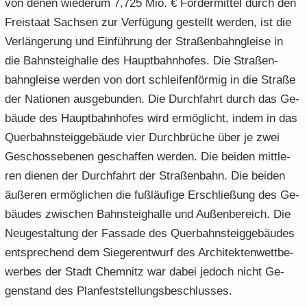
von denen wie­der­um 7,725 Mio. € För­der­mit­tel durch den
Frei­staat Sach­sen zur Ver­fü­gung ge­stellt wer­den, ist die
Ver­län­ge­rung und Ein­füh­rung der Stra­ßen­bahn­glei­se in
die Bahn­steig­hal­le des Haupt­bahn­ho­fes. Die Stra­ßen­
bahn­glei­se wer­den von dort schlei­fen­för­mig in die Stra­ße
der Na­tio­nen aus­ge­bun­den. Die Durch­fahrt durch das Ge­
bäu­de des Haupt­bahn­ho­fes wird er­mög­licht, indem in das
Quer­bahn­steig­ge­bäu­de vier Durch­brü­che über je zwei
Ge­schoss­ebe­nen ge­schaf­fen wer­den. Die bei­den mitt­le­
ren die­nen der Durch­fahrt der Stra­ßen­bahn. Die bei­den
äu­ße­ren er­mög­li­chen die fuß­läu­fi­ge Er­schlie­ßung des Ge­
bäu­des zwi­schen Bahn­steig­hal­le und Au­ßen­be­reich. Die
Neu­ge­stal­tung der Fas­sa­de des Quer­bahn­steig­ge­bäu­des
ent­spre­chend dem Sie­ger­ent­wurf des Ar­chi­tek­ten­wett­be­
wer­bes der Stadt Chem­nitz war dabei je­doch nicht Ge­
gen­stand des Plan­fest­stel­lungs­be­schlus­ses.