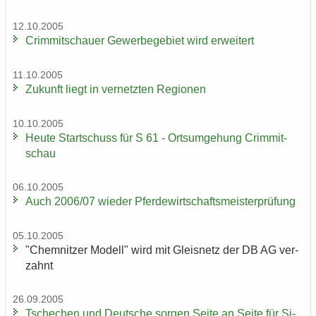
12.10.2005
Crim­mit­schau­er Ge­wer­be­ge­biet wird er­wei­tert
11.10.2005
Zu­kunft liegt in ver­netz­ten Re­gio­nen
10.10.2005
Heute Start­schuss für S 61 - Orts­um­ge­hung Crim­mit­
schau
06.10.2005
Auch 2006/07 wie­der Pfer­de­wirt­schafts­meis­ter­prü­fung
05.10.2005
"Chem­nit­zer Mo­dell" wird mit Gleis­netz der DB AG ver­
zahnt
26.09.2005
Tsche­chen und Deut­sche sor­gen Seite an Seite für Si­