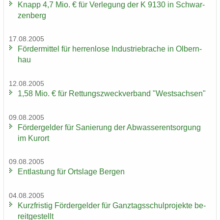
Knapp 4,7 Mio. € für Ver­le­gung der K 9130 in Schwar­
zen­berg
17.08.2005
För­der­mit­tel für her­ren­lo­se In­dus­trie­bra­che in Ol­bern­
hau
12.08.2005
1,58 Mio. € für Ret­tungs­zweck­ver­band "West­sach­sen"
09.08.2005
För­der­gel­der für Sa­nie­rung der Ab­was­ser­ent­sor­gung
im Kur­ort
09.08.2005
Ent­las­tung für Orts­la­ge Ber­gen
04.08.2005
Kurz­fris­tig För­der­gel­der für Ganz­tags­schul­pro­jek­te be­
reit­ge­stellt