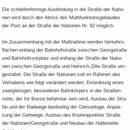
Die schlei­fen­för­mi­ge Aus­bin­dung in die Stra­ße der Na­tio­
nen wird durch den Ab­riss des Mul­ti­funk­ti­ons­ge­bäu­des
der Post an der Stra­ße der Na­tio­nen Nr. 82 mög­lich.
Im Zu­sam­men­hang mit der Maß­nah­me wer­den Ver­kehrs­
flä­chen ent­lang der Bahn­hof­stra­ße zwi­schen Ge­org­stra­ße
und Bahn­hofs­vor­platz und ent­lang der Stra­ße der Na­tio­
nen zwi­schen Ge­org­stra­ße und Heinrich-​Zille-Straße um­
ge­stal­tet. Die Stra­ße der Na­tio­nen soll im Rah­men des
Vor­ha­bens wie folgt ver­än­dert wer­den: Ein­ord­nung eines
zwei­glei­si­gen, be­son­de­ren Bahn­kör­pers in der Stra­ßen­
mit­te, der für Busse be­fahr­bar sein wird, Aus­bau der Stra­
ße und der Rad­we­ge beid­sei­tig der Gleis­an­la­ge, An­pas­
sung der Geh­we­ge, Aus­bau des Kno­ten­punk­tes Stra­ße
der Na­tio­nen/Ge­org­stra­ße und Neu­bau der Hal­te­stel­le