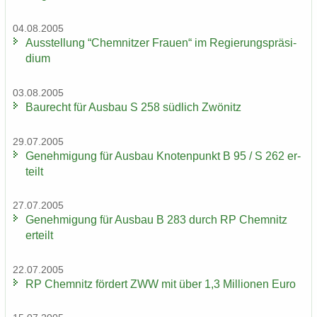
04.08.2005
Aus­stel­lung “Chem­nit­zer Frau­en“ im Re­gie­rungs­prä­si­
di­um
03.08.2005
Bau­recht für Aus­bau S 258 süd­lich Zwö­nitz
29.07.2005
Ge­neh­mi­gung für Aus­bau Kno­ten­punkt B 95 / S 262 er­
teilt
27.07.2005
Ge­neh­mi­gung für Aus­bau B 283 durch RP Chem­nitz
er­teilt
22.07.2005
RP Chem­nitz för­dert ZWW mit über 1,3 Mil­lio­nen Euro