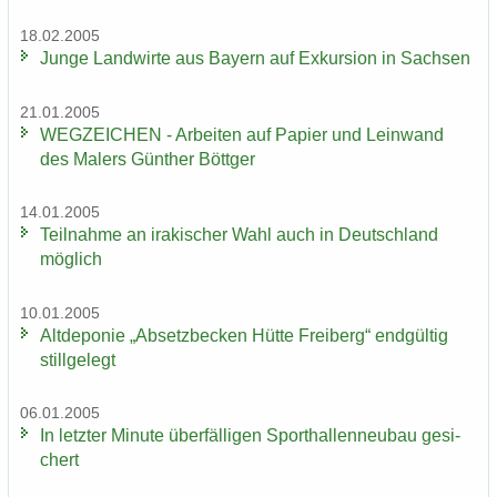
18.02.2005
Junge Land­wir­te aus Bay­ern auf Ex­kur­si­on in Sach­sen
21.01.2005
WEG­ZEI­CHEN - Ar­bei­ten auf Pa­pier und Lein­wand
des Ma­lers Gün­ther Bött­ger
14.01.2005
Teil­nah­me an ira­ki­scher Wahl auch in Deutsch­land
mög­lich
10.01.2005
Alt­de­po­nie „Ab­setz­be­cken Hütte Frei­berg“ end­gül­tig
still­ge­legt
06.01.2005
In letz­ter Mi­nu­te über­fäl­li­gen Sport­hal­len­neu­bau ge­si­
chert