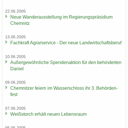
22.06.2005
Neue Wan­der­aus­stel­lung im Re­gie­rungs­prä­si­di­um
Chem­nitz
13.06.2005
Fach­kraft Agrar­ser­vice - Der neue Land­wirt­schafts­be­ruf
10.06.2005
Au­ßer­ge­wöhn­li­che Spen­den­ak­ti­on für den be­hin­der­ten
Da­ni­el
09.06.2005
Chem­nit­zer fei­ern im Was­ser­schloss ihr 3. Be­hör­den­
fest
07.06.2005
Weiß­storch er­hält neuen Le­bens­raum
06.06.2005