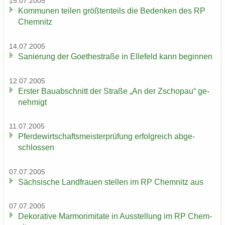
15.07.2005
Kom­mu­nen tei­len größ­ten­teils die Be­den­ken des RP
Chem­nitz
14.07.2005
Sa­nie­rung der Goe­the­stra­ße in El­le­feld kann be­gin­nen
12.07.2005
Ers­ter Bau­ab­schnitt der Stra­ße „An der Zscho­pau“ ge­
neh­migt
11.07.2005
Pfer­de­wirt­schafts­meis­ter­prü­fung er­folg­reich ab­ge­
schlos­sen
07.07.2005
Säch­si­sche Land­frau­en stel­len im RP Chem­nitz aus
07.07.2005
De­ko­ra­ti­ve Mar­mo­r­imi­ta­te in Aus­stel­lung im RP Chem­