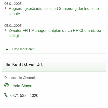
06.01.2005
Re­gie­rungs­prä­si­di­um si­chert Sa­nie­rung der In­dus­trie­
schu­le
05.01.2005
Zwei­ter FFH-​Managementplan durch RP Chem­nitz be­
stä­tigt
Liste re­du­zie­ren ...
Ihr Kon­takt vor Ort
Dienst­stel­le Chem­nitz
Linda Simon
0371 532 - 1020