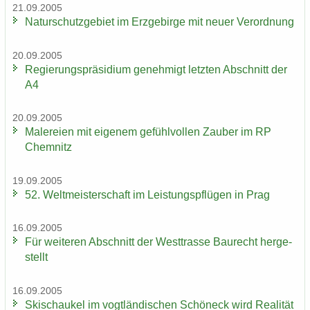
21.09.2005
Na­tur­schutz­ge­biet im Erz­ge­bir­ge mit neuer Ver­ord­nung
20.09.2005
Re­gie­rungs­prä­si­di­um ge­neh­migt letz­ten Ab­schnitt der
A4
20.09.2005
Ma­le­rei­en mit ei­ge­nem ge­fühl­vol­len Zau­ber im RP
Chem­nitz
19.09.2005
52. Welt­meis­ter­schaft im Leis­tungs­pflü­gen in Prag
16.09.2005
Für wei­te­ren Ab­schnitt der West­tras­se Bau­recht her­ge­
stellt
16.09.2005
Ski­schau­kel im vogt­län­di­schen Schöneck wird Rea­li­tät