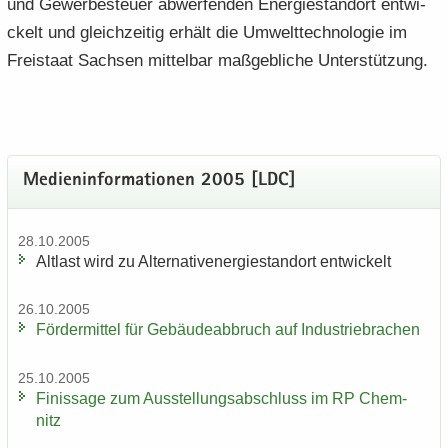
und Ge­wer­be­steu­er ab­wer­fen­den En­er­gie­stand­ort ent­wi­
ckelt und gleich­zei­tig er­hält die Um­welt­tech­no­lo­gie im
Frei­staat Sach­sen mit­tel­bar maß­geb­li­che Un­ter­stüt­zung.
Me­di­en­in­for­ma­tio­nen 2005 [LDC]
28.10.2005
Alt­last wird zu Al­ter­na­tiv­ener­gie­stand­ort ent­wi­ckelt
26.10.2005
För­der­mit­tel für Ge­bäu­de­ab­bruch auf In­dus­trie­bra­chen
25.10.2005
Fi­nis­sa­ge zum Aus­stel­lungs­ab­schluss im RP Chem­
nitz