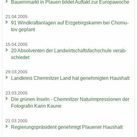
Bau­ern­markt in Plau­en bil­det Auf­takt zur Eu­ro­pa­wo­che
21.04.2005
91 Wind­kraft­an­la­gen auf Erz­ge­birgs­kamm bei Chomu­
tov ge­plant
15.04.2005
20 Ab­sol­ven­ten der Land­wirt­schafts­fach­schu­le ver­ab­
schie­det
29.03.2005
Land­kreis Chem­nit­zer Land hat ge­neh­mig­ten Haus­halt
23.03.2005
Die grü­nen In­seln - Chem­nit­zer Na­turim­pres­sio­nen der
Fo­to­gra­fin Karin Kaune
21.03.2005
Re­gie­rungs­prä­si­dent ge­neh­migt Plaue­ner Haus­halt