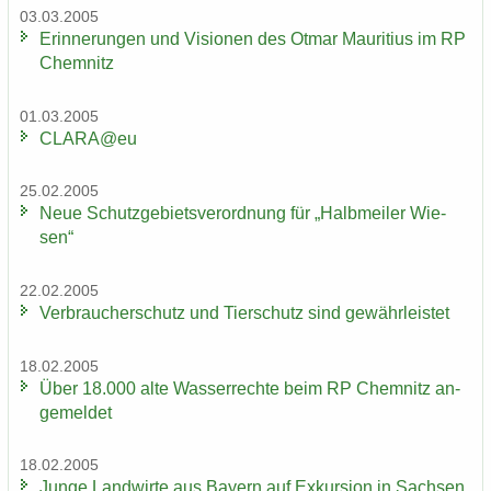
03.03.2005
Er­in­ne­run­gen und Vi­sio­nen des Otmar Mau­ri­ti­us im RP
Chem­nitz
01.03.2005
CLARA@eu
25.02.2005
Neue Schutz­ge­biets­ver­ord­nung für „Halb­mei­ler Wie­
sen“
22.02.2005
Ver­brau­cher­schutz und Tier­schutz sind ge­währ­leis­tet
18.02.2005
Über 18.000 alte Was­ser­rech­te beim RP Chem­nitz an­
ge­mel­det
18.02.2005
Junge Land­wir­te aus Bay­ern auf Ex­kur­si­on in Sach­sen