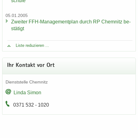
schu­le
05.01.2005
Zwei­ter FFH-​Managementplan durch RP Chem­nitz be­
stä­tigt
Liste re­du­zie­ren ...
Ihr Kon­takt vor Ort
Dienst­stel­le Chem­nitz
Linda Simon
0371 532 - 1020