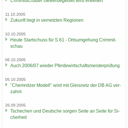
Crim­mit­schau­er Ge­wer­be­ge­biet wird er­wei­tert
11.10.2005
Zu­kunft liegt in ver­netz­ten Re­gio­nen
10.10.2005
Heute Start­schuss für S 61 - Orts­um­ge­hung Crim­mit­
schau
06.10.2005
Auch 2006/07 wie­der Pfer­de­wirt­schafts­meis­ter­prü­fung
05.10.2005
"Chem­nit­zer Mo­dell" wird mit Gleis­netz der DB AG ver­
zahnt
26.09.2005
Tsche­chen und Deut­sche sor­gen Seite an Seite für Si­
cher­heit