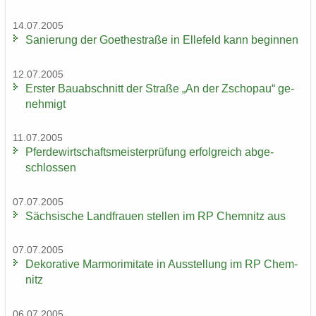
14.07.2005
Sa­nie­rung der Goe­the­stra­ße in El­le­feld kann be­gin­nen
12.07.2005
Ers­ter Bau­ab­schnitt der Stra­ße „An der Zscho­pau“ ge­
neh­migt
11.07.2005
Pfer­de­wirt­schafts­meis­ter­prü­fung er­folg­reich ab­ge­
schlos­sen
07.07.2005
Säch­si­sche Land­frau­en stel­len im RP Chem­nitz aus
07.07.2005
De­ko­ra­ti­ve Mar­mo­r­imi­ta­te in Aus­stel­lung im RP Chem­
nitz
06.07.2005