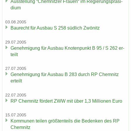
Aus­stel­lung “Chem­nit­zer Frau­en“ im Re­gie­rungs­prä­si­
di­um
03.08.2005
Bau­recht für Aus­bau S 258 süd­lich Zwö­nitz
29.07.2005
Ge­neh­mi­gung für Aus­bau Kno­ten­punkt B 95 / S 262 er­
teilt
27.07.2005
Ge­neh­mi­gung für Aus­bau B 283 durch RP Chem­nitz
er­teilt
22.07.2005
RP Chem­nitz för­dert ZWW mit über 1,3 Mil­lio­nen Euro
15.07.2005
Kom­mu­nen tei­len größ­ten­teils die Be­den­ken des RP
Chem­nitz