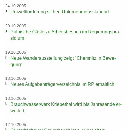
24.10.2005
Um­welt­för­de­rung si­chert Un­ter­neh­mens­stand­ort
20.10.2005
Pol­ni­sche Gäste zu Ar­beits­be­such im Re­gie­rungs­prä­
si­di­um
19.10.2005
Neue Wan­der­aus­stel­lung zeigt "Chem­nitz in Be­we­
gung"
18.10.2005
Neues Auf­ga­ben­trä­ger­ver­zeich­nis im RP er­hält­lich
18.10.2005
Brauch­was­ser­werk Krie­be­thal wird bis Jah­res­en­de er­
wei­tert
12.10.2005