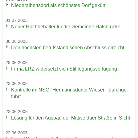
Nie­der­al­berts­dorf als schöns­tes Dorf ge­kürt
01.07.2005
Neuer Hoch­be­häl­ter für die Ge­mein­de Hals­brü­cke
30.06.2005
Den höchs­ten be­rufs­stän­di­schen Ab­schluss er­reicht
28.06.2005
Firma LRZ wi­der­setzt sich Still­le­gungs­ver­fü­gung
23.06.2005
Kon­trol­le im NSG "Her­manns­dor­fer Wie­sen" durch­ge­
führt
23.06.2005
Lö­sung für den Aus­bau der Mitt­wei­da­er Stra­ße in Sicht
22.06.2005