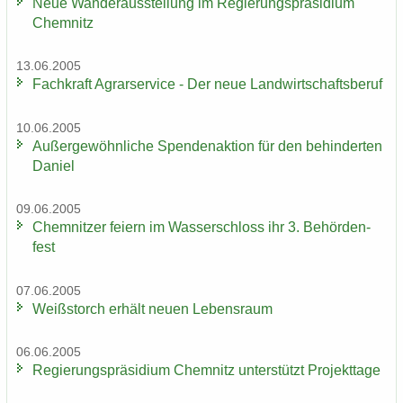
Neue Wan­der­aus­stel­lung im Re­gie­rungs­prä­si­di­um
Chem­nitz
13.06.2005
Fach­kraft Agrar­ser­vice - Der neue Land­wirt­schafts­be­ruf
10.06.2005
Au­ßer­ge­wöhn­li­che Spen­den­ak­ti­on für den be­hin­der­ten
Da­ni­el
09.06.2005
Chem­nit­zer fei­ern im Was­ser­schloss ihr 3. Be­hör­den­
fest
07.06.2005
Weiß­storch er­hält neuen Le­bens­raum
06.06.2005
Re­gie­rungs­prä­si­di­um Chem­nitz un­ter­stützt Pro­jekt­ta­ge