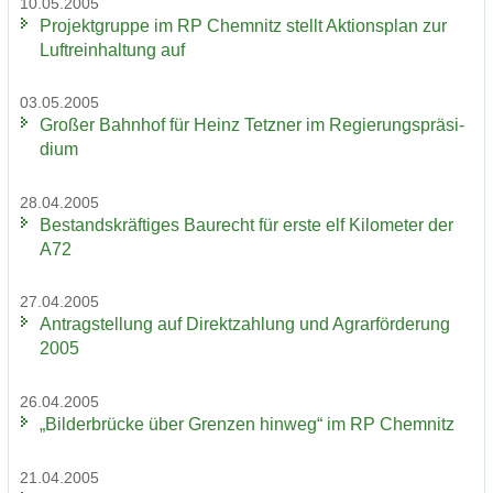
10.05.2005
Pro­jekt­grup­pe im RP Chem­nitz stellt Ak­ti­ons­plan zur
Luft­rein­hal­tung auf
03.05.2005
Gro­ßer Bahn­hof für Heinz Tetz­ner im Re­gie­rungs­prä­si­
di­um
28.04.2005
Be­stands­kräf­ti­ges Bau­recht für erste elf Ki­lo­me­ter der
A72
27.04.2005
An­trag­stel­lung auf Di­rekt­zah­lung und Agrar­för­de­rung
2005
26.04.2005
„Bil­der­brü­cke über Gren­zen hin­weg“ im RP Chem­nitz
21.04.2005