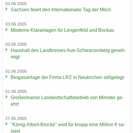
03.06.2005
Sach­sen fei­ert den In­ter­na­tio­na­ler Tag der Milch
03.06.2005
Mo­der­ne Klär­an­la­gen für Len­gen­feld und Bo­ckau
02.06.2005
Haus­halt des Land­krei­ses Aue-​Schwarzenberg ge­neh­
migt
01.06.2005
Bio­gas­an­la­ge der Firma LRZ in Neu­kir­chen still­ge­legt
01.06.2005
Gro­ßen­hai­ner Land­wirt­schafts­be­trieb von Mi­nis­ter ge­
ehrt
27.05.2005
"König-​Albert-Brücke" wird für knapp eine Mil­li­on € sa­
niert