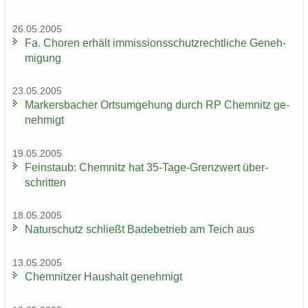
26.05.2005
Fa. Cho­ren er­hält im­mis­si­ons­schutz­recht­li­che Ge­neh­
mi­gung
23.05.2005
Mar­kers­ba­cher Orts­um­ge­hung durch RP Chem­nitz ge­
neh­migt
19.05.2005
Fein­staub: Chem­nitz hat 35-​Tage-Grenzwert über­
schrit­ten
18.05.2005
Na­tur­schutz schließt Ba­de­be­trieb am Teich aus
13.05.2005
Chem­nit­zer Haus­halt ge­neh­migt