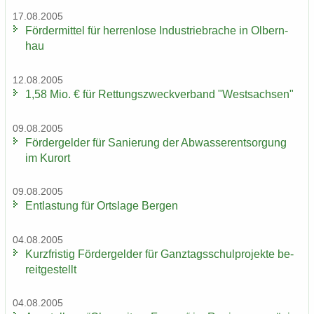
17.08.2005
För­der­mit­tel für her­ren­lo­se In­dus­trie­bra­che in Ol­bern­
hau
12.08.2005
1,58 Mio. € für Ret­tungs­zweck­ver­band "West­sach­sen"
09.08.2005
För­der­gel­der für Sa­nie­rung der Ab­was­ser­ent­sor­gung
im Kur­ort
09.08.2005
Ent­las­tung für Orts­la­ge Ber­gen
04.08.2005
Kurz­fris­tig För­der­gel­der für Ganz­tags­schul­pro­jek­te be­
reit­ge­stellt
04.08.2005