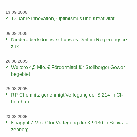
13.09.2005
13 Jahre In­no­va­ti­on, Op­ti­mis­mus und Krea­ti­vi­tät
06.09.2005
Nie­der­al­berts­dorf ist schöns­tes Dorf im Re­gie­rungs­be­
zirk
26.08.2005
Wei­te­re 4,5 Mio. € För­der­mit­tel für Stoll­ber­ger Ge­wer­
be­ge­biet
25.08.2005
RP Chem­nitz ge­neh­migt Ver­le­gung der S 214 in Ol­
bern­hau
23.08.2005
Knapp 4,7 Mio. € für Ver­le­gung der K 9130 in Schwar­
zen­berg