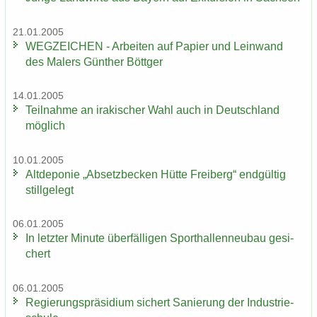
21.01.2005
WEG­ZEI­CHEN - Ar­bei­ten auf Pa­pier und Lein­wand
des Ma­lers Gün­ther Bött­ger
14.01.2005
Teil­nah­me an ira­ki­scher Wahl auch in Deutsch­land
mög­lich
10.01.2005
Alt­de­po­nie „Ab­setz­be­cken Hütte Frei­berg“ end­gül­tig
still­ge­legt
06.01.2005
In letz­ter Mi­nu­te über­fäl­li­gen Sport­hal­len­neu­bau ge­si­
chert
06.01.2005
Re­gie­rungs­prä­si­di­um si­chert Sa­nie­rung der In­dus­trie­