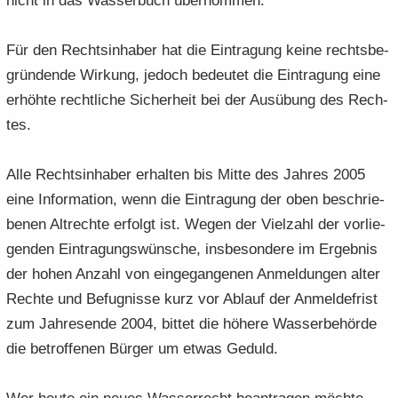
nicht in das Was­ser­buch über­nom­men.
Für den Rechts­in­ha­ber hat die Ein­tra­gung keine rechts­be­
grün­den­de Wir­kung, je­doch be­deu­tet die Ein­tra­gung eine
er­höh­te recht­li­che Si­cher­heit bei der Aus­übung des Rech­
tes.
Alle Rechts­in­ha­ber er­hal­ten bis Mitte des Jah­res 2005
eine In­for­ma­ti­on, wenn die Ein­tra­gung der oben be­schrie­
be­nen Alt­rech­te er­folgt ist. Wegen der Viel­zahl der vor­lie­
gen­den Ein­tra­gungs­wün­sche, ins­be­son­de­re im Er­geb­nis
der hohen An­zahl von ein­ge­gan­ge­nen An­mel­dun­gen alter
Rech­te und Be­fug­nis­se kurz vor Ab­lauf der An­mel­de­frist
zum Jah­res­en­de 2004, bit­tet die hö­he­re Was­ser­be­hör­de
die be­trof­fe­nen Bür­ger um etwas Ge­duld.