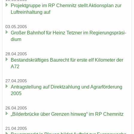
Pro­jekt­grup­pe im RP Chem­nitz stellt Ak­ti­ons­plan zur
Luft­rein­hal­tung auf
03.05.2005
Gro­ßer Bahn­hof für Heinz Tetz­ner im Re­gie­rungs­prä­si­
di­um
28.04.2005
Be­stands­kräf­ti­ges Bau­recht für erste elf Ki­lo­me­ter der
A72
27.04.2005
An­trag­stel­lung auf Di­rekt­zah­lung und Agrar­för­de­rung
2005
26.04.2005
„Bil­der­brü­cke über Gren­zen hin­weg“ im RP Chem­nitz
21.04.2005