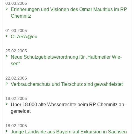
03.03.2005
Er­in­ne­run­gen und Vi­sio­nen des Otmar Mau­ri­ti­us im RP
Chem­nitz
01.03.2005
CLARA@eu
25.02.2005
Neue Schutz­ge­biets­ver­ord­nung für „Halb­mei­ler Wie­
sen“
22.02.2005
Ver­brau­cher­schutz und Tier­schutz sind ge­währ­leis­tet
18.02.2005
Über 18.000 alte Was­ser­rech­te beim RP Chem­nitz an­
ge­mel­det
18.02.2005
Junge Land­wir­te aus Bay­ern auf Ex­kur­si­on in Sach­sen