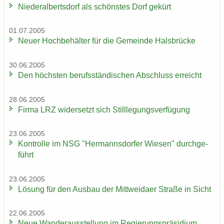
Nie­der­al­berts­dorf als schöns­tes Dorf ge­kürt
01.07.2005
Neuer Hoch­be­häl­ter für die Ge­mein­de Hals­brü­cke
30.06.2005
Den höchs­ten be­rufs­stän­di­schen Ab­schluss er­reicht
28.06.2005
Firma LRZ wi­der­setzt sich Still­le­gungs­ver­fü­gung
23.06.2005
Kon­trol­le im NSG "Her­manns­dor­fer Wie­sen" durch­ge­
führt
23.06.2005
Lö­sung für den Aus­bau der Mitt­wei­da­er Stra­ße in Sicht
22.06.2005
Neue Wan­der­aus­stel­lung im Re­gie­rungs­prä­si­di­um