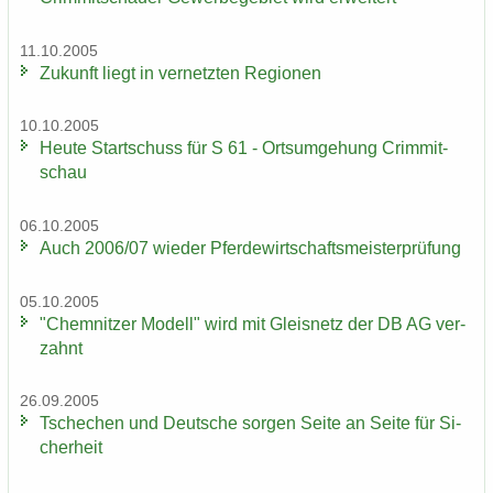
11.10.2005
Zu­kunft liegt in ver­netz­ten Re­gio­nen
10.10.2005
Heute Start­schuss für S 61 - Orts­um­ge­hung Crim­mit­
schau
06.10.2005
Auch 2006/07 wie­der Pfer­de­wirt­schafts­meis­ter­prü­fung
05.10.2005
"Chem­nit­zer Mo­dell" wird mit Gleis­netz der DB AG ver­
zahnt
26.09.2005
Tsche­chen und Deut­sche sor­gen Seite an Seite für Si­
cher­heit