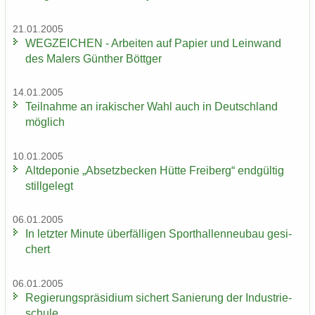
21.01.2005
WEG­ZEI­CHEN - Ar­bei­ten auf Pa­pier und Lein­wand
des Ma­lers Gün­ther Bött­ger
14.01.2005
Teil­nah­me an ira­ki­scher Wahl auch in Deutsch­land
mög­lich
10.01.2005
Alt­de­po­nie „Ab­setz­be­cken Hütte Frei­berg“ end­gül­tig
still­ge­legt
06.01.2005
In letz­ter Mi­nu­te über­fäl­li­gen Sport­hal­len­neu­bau ge­si­
chert
06.01.2005
Re­gie­rungs­prä­si­di­um si­chert Sa­nie­rung der In­dus­trie­
schu­le