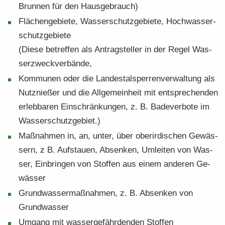
Brun­nen für den Haus­ge­brauch)
Flä­chen­ge­bie­te, Was­ser­schutz­ge­bie­te, Hoch­was­ser­
schutz­ge­bie­te
(Diese be­tref­fen als An­trag­stel­ler in der Regel Was­
ser­zweck­ver­bän­de,
Kom­mu­nen oder die Lan­des­tal­sper­ren­ver­wal­tung als
Nutz­nie­ßer und die All­ge­mein­heit mit ent­spre­chen­den
er­leb­ba­ren Ein­schrän­kun­gen, z. B. Ba­de­ver­bo­te im
Was­ser­schutz­ge­biet.)
Maß­nah­men in, an, unter, über ober­ir­di­schen Ge­wäs­
sern, z B. Auf­stau­en, Ab­sen­ken, Um­lei­ten von Was­
ser, Ein­brin­gen von Stof­fen aus einem an­de­ren Ge­
wäs­ser
Grund­was­ser­maß­nah­men, z. B. Ab­sen­ken von
Grund­was­ser
Um­gang mit was­ser­ge­fähr­den­den Stof­fen