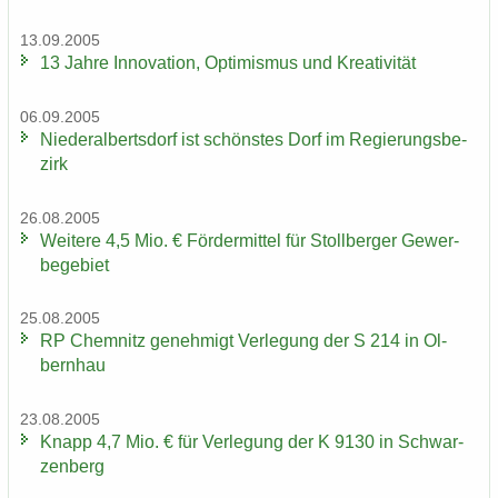
13.09.2005
13 Jahre In­no­va­ti­on, Op­ti­mis­mus und Krea­ti­vi­tät
06.09.2005
Nie­der­al­berts­dorf ist schöns­tes Dorf im Re­gie­rungs­be­
zirk
26.08.2005
Wei­te­re 4,5 Mio. € För­der­mit­tel für Stoll­ber­ger Ge­wer­
be­ge­biet
25.08.2005
RP Chem­nitz ge­neh­migt Ver­le­gung der S 214 in Ol­
bern­hau
23.08.2005
Knapp 4,7 Mio. € für Ver­le­gung der K 9130 in Schwar­
zen­berg