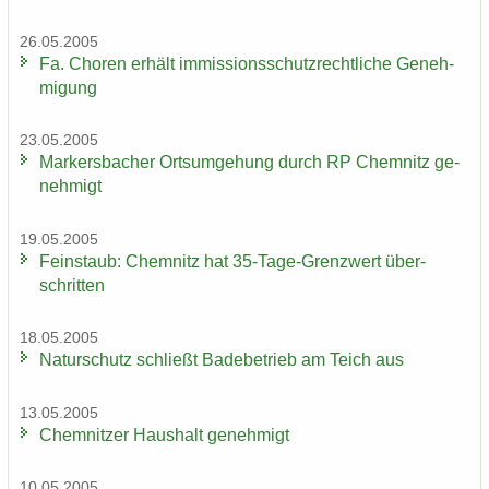
26.05.2005
Fa. Cho­ren er­hält im­mis­si­ons­schutz­recht­li­che Ge­neh­
mi­gung
23.05.2005
Mar­kers­ba­cher Orts­um­ge­hung durch RP Chem­nitz ge­
neh­migt
19.05.2005
Fein­staub: Chem­nitz hat 35-​Tage-Grenzwert über­
schrit­ten
18.05.2005
Na­tur­schutz schließt Ba­de­be­trieb am Teich aus
13.05.2005
Chem­nit­zer Haus­halt ge­neh­migt
10.05.2005