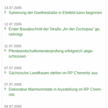
14.07.2005
Sa­nie­rung der Goe­the­stra­ße in El­le­feld kann be­gin­nen
12.07.2005
Ers­ter Bau­ab­schnitt der Stra­ße „An der Zscho­pau“ ge­
neh­migt
11.07.2005
Pfer­de­wirt­schafts­meis­ter­prü­fung er­folg­reich ab­ge­
schlos­sen
07.07.2005
Säch­si­sche Land­frau­en stel­len im RP Chem­nitz aus
07.07.2005
De­ko­ra­ti­ve Mar­mo­r­imi­ta­te in Aus­stel­lung im RP Chem­
nitz
06.07.2005