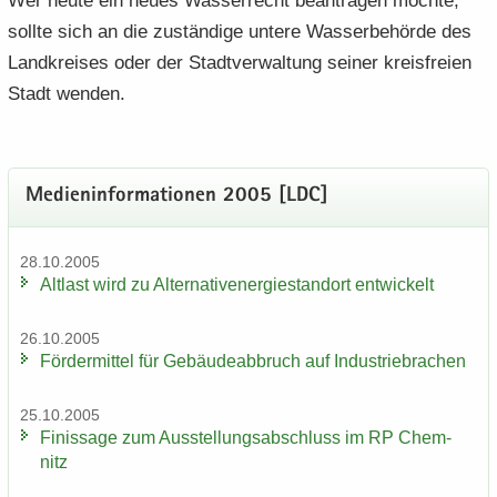
Wer heute ein neues Was­ser­recht be­an­tra­gen möch­te,
soll­te sich an die zu­stän­di­ge un­te­re Was­ser­be­hör­de des
Land­krei­ses oder der Stadt­ver­wal­tung sei­ner kreis­frei­en
Stadt wen­den.
Me­di­en­in­for­ma­tio­nen 2005 [LDC]
28.10.2005
Alt­last wird zu Al­ter­na­tiv­ener­gie­stand­ort ent­wi­ckelt
26.10.2005
För­der­mit­tel für Ge­bäu­de­ab­bruch auf In­dus­trie­bra­chen
25.10.2005
Fi­nis­sa­ge zum Aus­stel­lungs­ab­schluss im RP Chem­
nitz