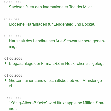
03.06.2005
Sach­sen fei­ert den In­ter­na­tio­na­ler Tag der Milch
03.06.2005
Mo­der­ne Klär­an­la­gen für Len­gen­feld und Bo­ckau
02.06.2005
Haus­halt des Land­krei­ses Aue-​Schwarzenberg ge­neh­
migt
01.06.2005
Bio­gas­an­la­ge der Firma LRZ in Neu­kir­chen still­ge­legt
01.06.2005
Gro­ßen­hai­ner Land­wirt­schafts­be­trieb von Mi­nis­ter ge­
ehrt
27.05.2005
"König-​Albert-Brücke" wird für knapp eine Mil­li­on € sa­
niert