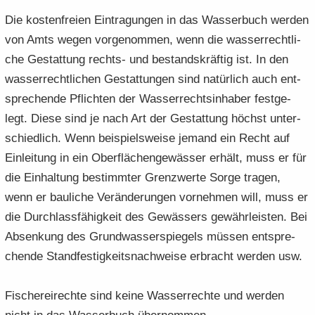
Die kos­ten­frei­en Ein­tra­gun­gen in das Was­ser­buch wer­den
von Amts wegen vor­ge­nom­men, wenn die was­ser­recht­li­
che Ge­stat­tung rechts-​ und be­stands­kräf­tig ist. In den
was­ser­recht­li­chen Ge­stat­tun­gen sind na­tür­lich auch ent­
spre­chen­de Pflich­ten der Was­ser­rechts­in­ha­ber fest­ge­
legt. Diese sind je nach Art der Ge­stat­tung höchst un­ter­
schied­lich. Wenn bei­spiels­wei­se je­mand ein Recht auf
Ein­lei­tung in ein Ober­flä­chen­ge­wäs­ser er­hält, muss er für
die Ein­hal­tung be­stimm­ter Grenz­wer­te Sorge tra­gen,
wenn er bau­li­che Ver­än­de­run­gen vor­neh­men will, muss er
die Durch­lass­fä­hig­keit des Ge­wäs­sers ge­währ­leis­ten. Bei
Ab­sen­kung des Grund­was­ser­spie­gels müs­sen ent­spre­
chen­de Stand­fes­tig­keits­nach­wei­se er­bracht wer­den usw.
Fi­sche­rei­rech­te sind keine Was­ser­rech­te und wer­den