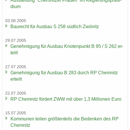
Aus­stel­lung “Chem­nit­zer Frau­en“ im Re­gie­rungs­prä­si­
di­um
03.08.2005
Bau­recht für Aus­bau S 258 süd­lich Zwö­nitz
29.07.2005
Ge­neh­mi­gung für Aus­bau Kno­ten­punkt B 95 / S 262 er­
teilt
27.07.2005
Ge­neh­mi­gung für Aus­bau B 283 durch RP Chem­nitz
er­teilt
22.07.2005
RP Chem­nitz för­dert ZWW mit über 1,3 Mil­lio­nen Euro
15.07.2005
Kom­mu­nen tei­len größ­ten­teils die Be­den­ken des RP
Chem­nitz