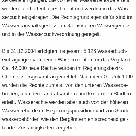
se/Ge­neh­mi­gun­gen, die von einer Was­ser­be­hör­de er­teilt
wur­den, sind öf­fent­li­ches Recht und wer­den in das Was­
ser­buch ein­ge­tra­gen. Die Rechts­grund­la­gen dafür sind im
Was­ser­haus­halts­ge­setz, im Säch­si­schen Was­ser­ge­setz
und in der Was­ser­buch­ver­ord­nung ge­re­gelt.
Bis 31.12.2004 er­folg­ten ins­ge­samt 5.126 Was­ser­buch­
ein­tra­gun­gen von neuen Was­ser­rech­ten für das Vogt­land.
Ca. 42.000 neue Rech­te wur­den im Re­gie­rungs­be­zirk
Chem­nitz ins­ge­samt an­ge­mel­det. Nach dem 01. Juli 1990
wur­den die Rech­te zu­meist von den un­te­ren Was­ser­be­
hör­den, also den Land­rats­äm­tern und kreis­frei­en Städ­ten
er­teilt. Was­serech­te wer­den aber auch von der hö­he­ren
Was­ser­be­hör­de im Re­gie­rungs­prä­si­di­um und von Son­der­
was­ser­be­hör­den wie den Berg­äm­tern ent­spre­chend gel­
ten­der Zu­stän­dig­kei­ten ver­ge­ben.