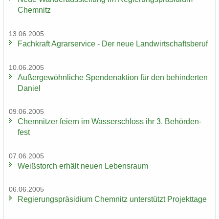
Chem­nitz
13.06.2005
Fach­kraft Agrar­ser­vice - Der neue Land­wirt­schafts­be­ruf
10.06.2005
Au­ßer­ge­wöhn­li­che Spen­den­ak­ti­on für den be­hin­der­ten
Da­ni­el
09.06.2005
Chem­nit­zer fei­ern im Was­ser­schloss ihr 3. Be­hör­den­
fest
07.06.2005
Weiß­storch er­hält neuen Le­bens­raum
06.06.2005
Re­gie­rungs­prä­si­di­um Chem­nitz un­ter­stützt Pro­jekt­ta­ge