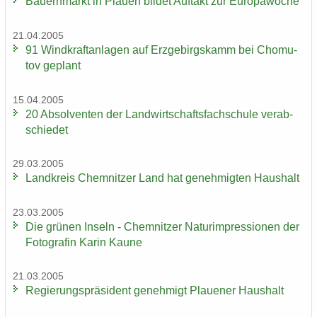
Bau­ern­markt in Plau­en bil­det Auf­takt zur Eu­ro­pa­wo­che
21.04.2005
91 Wind­kraft­an­la­gen auf Erz­ge­birgs­kamm bei Chomu­
tov ge­plant
15.04.2005
20 Ab­sol­ven­ten der Land­wirt­schafts­fach­schu­le ver­ab­
schie­det
29.03.2005
Land­kreis Chem­nit­zer Land hat ge­neh­mig­ten Haus­halt
23.03.2005
Die grü­nen In­seln - Chem­nit­zer Na­turim­pres­sio­nen der
Fo­to­gra­fin Karin Kaune
21.03.2005
Re­gie­rungs­prä­si­dent ge­neh­migt Plaue­ner Haus­halt