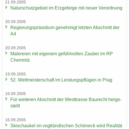
21.09.2005
Na­tur­schutz­ge­biet im Erz­ge­bir­ge mit neuer Ver­ord­nung
20.09.2005
Re­gie­rungs­prä­si­di­um ge­neh­migt letz­ten Ab­schnitt der
A4
20.09.2005
Ma­le­rei­en mit ei­ge­nem ge­fühl­vol­len Zau­ber im RP
Chem­nitz
19.09.2005
52. Welt­meis­ter­schaft im Leis­tungs­pflü­gen in Prag
16.09.2005
Für wei­te­ren Ab­schnitt der West­tras­se Bau­recht her­ge­
stellt
16.09.2005
Ski­schau­kel im vogt­län­di­schen Schöneck wird Rea­li­tät