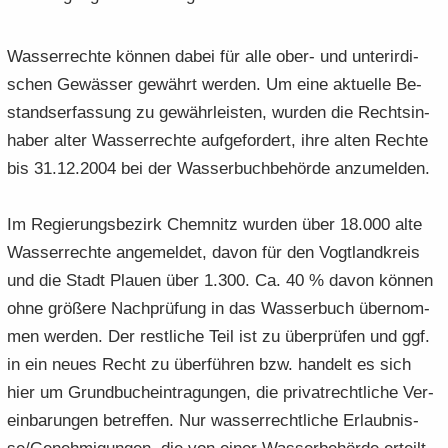
Was­ser­rech­te kön­nen dabei für alle ober- und un­ter­ir­di­
schen Ge­wäs­ser ge­währt wer­den. Um eine ak­tu­el­le Be­
stand­ser­fas­sung zu ge­währ­leis­ten, wur­den die Rechts­in­
ha­ber alter Was­ser­rech­te auf­ge­for­dert, ihre alten Rech­te
bis 31.12.2004 bei der Was­ser­buch­be­hör­de an­zu­mel­den.
Im Re­gie­rungs­be­zirk Chem­nitz wur­den über 18.000 alte
Was­ser­rech­te an­ge­mel­det, davon für den Vogt­land­kreis
und die Stadt Plau­en über 1.300. Ca. 40 % davon kön­nen
ohne grö­ße­re Nach­prü­fung in das Was­ser­buch über­nom­
men wer­den. Der rest­li­che Teil ist zu über­prü­fen und ggf.
in ein neues Recht zu über­füh­ren bzw. han­delt es sich
hier um Grund­buch­ein­tra­gun­gen, die pri­vat­recht­li­che Ver­
ein­ba­run­gen be­tref­fen. Nur was­ser­recht­li­che Er­laub­nis­