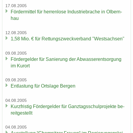
17.08.2005
För­der­mit­tel für her­ren­lo­se In­dus­trie­bra­che in Ol­bern­
hau
12.08.2005
1,58 Mio. € für Ret­tungs­zweck­ver­band "West­sach­sen"
09.08.2005
För­der­gel­der für Sa­nie­rung der Ab­was­ser­ent­sor­gung
im Kur­ort
09.08.2005
Ent­las­tung für Orts­la­ge Ber­gen
04.08.2005
Kurz­fris­tig För­der­gel­der für Ganz­tags­schul­pro­jek­te be­
reit­ge­stellt
04.08.2005