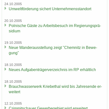
24.10.2005
Um­welt­för­de­rung si­chert Un­ter­neh­mens­stand­ort
20.10.2005
Pol­ni­sche Gäste zu Ar­beits­be­such im Re­gie­rungs­prä­
si­di­um
19.10.2005
Neue Wan­der­aus­stel­lung zeigt "Chem­nitz in Be­we­
gung"
18.10.2005
Neues Auf­ga­ben­trä­ger­ver­zeich­nis im RP er­hält­lich
18.10.2005
Brauch­was­ser­werk Krie­be­thal wird bis Jah­res­en­de er­
wei­tert
12.10.2005
Crim­mit­schau­er Ge­wer­be­ge­biet wird er­wei­tert