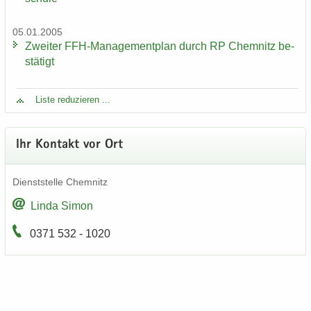
05.01.2005
Zwei­ter FFH-​Managementplan durch RP Chem­nitz be­
stä­tigt
Liste re­du­zie­ren ...
Ihr Kon­takt vor Ort
Dienst­stel­le Chem­nitz
Linda Simon
0371 532 - 1020