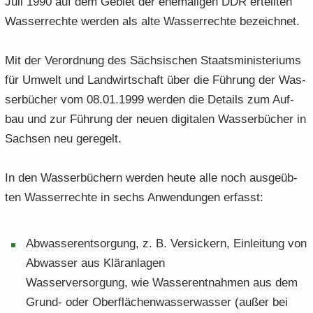
Juli 1990 auf dem Ge­biet der ehe­ma­li­gen DDR er­teil­ten
Was­ser­rech­te wer­den als alte Was­ser­rech­te be­zeich­net.
Mit der Ver­ord­nung des Säch­si­schen Staats­mi­nis­te­ri­ums
für Um­welt und Land­wirt­schaft über die Füh­rung der Was­
ser­bü­cher vom 08.01.1999 wer­den die De­tails zum Auf­
bau und zur Füh­rung der neuen di­gi­ta­len Was­ser­bü­cher in
Sach­sen neu ge­re­gelt.
In den Was­ser­bü­chern wer­den heute alle noch aus­ge­üb­
ten Was­ser­rech­te in sechs An­wen­dun­gen er­fasst:
Ab­was­ser­ent­sor­gung, z. B. Ver­si­ckern, Ein­lei­tung von
Ab­was­ser aus Klär­an­la­gen
Was­ser­ver­sor­gung, wie Was­ser­ent­nah­men aus dem
Grund-​ oder Ober­flä­chen­was­ser­was­ser (außer bei