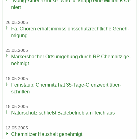
"König-​Albert-Brücke" wird für knapp eine Mil­li­on € sa­
niert
26.05.2005
Fa. Cho­ren er­hält im­mis­si­ons­schutz­recht­li­che Ge­neh­
mi­gung
23.05.2005
Mar­kers­ba­cher Orts­um­ge­hung durch RP Chem­nitz ge­
neh­migt
19.05.2005
Fein­staub: Chem­nitz hat 35-​Tage-Grenzwert über­
schrit­ten
18.05.2005
Na­tur­schutz schließt Ba­de­be­trieb am Teich aus
13.05.2005
Chem­nit­zer Haus­halt ge­neh­migt