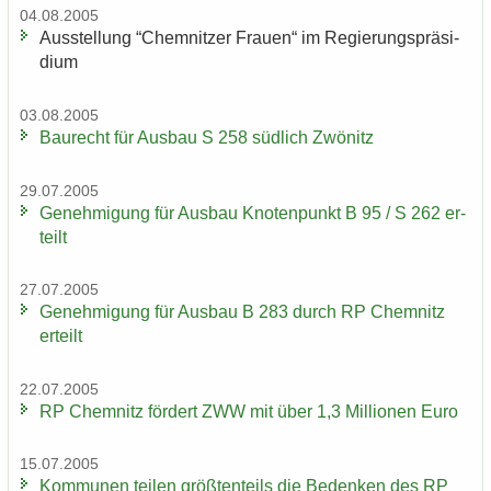
04.08.2005
Aus­stel­lung “Chem­nit­zer Frau­en“ im Re­gie­rungs­prä­si­
di­um
03.08.2005
Bau­recht für Aus­bau S 258 süd­lich Zwö­nitz
29.07.2005
Ge­neh­mi­gung für Aus­bau Kno­ten­punkt B 95 / S 262 er­
teilt
27.07.2005
Ge­neh­mi­gung für Aus­bau B 283 durch RP Chem­nitz
er­teilt
22.07.2005
RP Chem­nitz för­dert ZWW mit über 1,3 Mil­lio­nen Euro
15.07.2005
Kom­mu­nen tei­len größ­ten­teils die Be­den­ken des RP