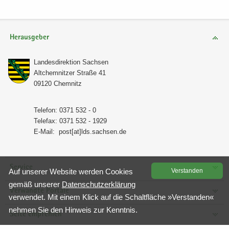
Herausgeber
Lan­des­di­rek­ti­on Sach­sen
Alt­chem­nit­zer Stra­ße 41
09120 Chem­nitz
Te­le­fon: 0371 532 - 0
Te­le­fax: 0371 532 - 1929
E-​Mail:
post[at]lds.sach­sen.de
Service
Auf un­se­rer Web­site wer­den Coo­kies
Ver­stan­den
gemäß un­se­rer
Da­ten­schutz­er­klä­rung
Verwandte Portale
ver­wen­det. Mit einem Klick auf die Schalt­flä­che »Ver­stan­den«
neh­men Sie den Hin­weis zur Kennt­nis.
Seite empfehlen