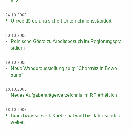
nitz
24.10.2005
Um­welt­för­de­rung si­chert Un­ter­neh­mens­stand­ort
20.10.2005
Pol­ni­sche Gäste zu Ar­beits­be­such im Re­gie­rungs­prä­
si­di­um
19.10.2005
Neue Wan­der­aus­stel­lung zeigt "Chem­nitz in Be­we­
gung"
18.10.2005
Neues Auf­ga­ben­trä­ger­ver­zeich­nis im RP er­hält­lich
18.10.2005
Brauch­was­ser­werk Krie­be­thal wird bis Jah­res­en­de er­
wei­tert