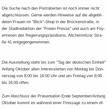
Die Suche nach den Por­trä­tier­ten ist noch immer nicht
ab­ge­schlos­sen. Gerne wer­den Hin­wei­se auf die ab­ge­bil­
de­ten Frau­en im "Blick"-Shop in der Brü­cken­stra­ße, in
der Stadt­re­dak­ti­on der "Frei­en Pres­se" und auch am Foy­
er­tre­sen des Re­gie­rungs­prä­si­di­ums, Alt­chem­nit­zer Stra­
ße 41 ent­ge­gen­ge­nom­men.
Die Aus­stel­lung steht bis zum "Tag der deut­schen Ein­heit"
An­fang Ok­to­ber allen In­ter­es­sier­ten von Mon­tag bis Don­
ners­tag von 8:00 bis 18:00 Uhr und am Frei­tag von 8:00
bis 16:00 offen.
Zum Ab­schluss der Prä­sen­ta­ti­on Ende Sep­tem­ber/An­fang
Ok­to­ber kommt es wäh­rend einer Fi­nis­sa­ge zu einem öf­