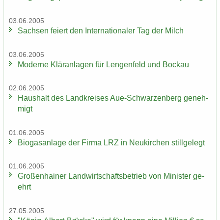
03.06.2005
Sach­sen fei­ert den In­ter­na­tio­na­ler Tag der Milch
03.06.2005
Mo­der­ne Klär­an­la­gen für Len­gen­feld und Bo­ckau
02.06.2005
Haus­halt des Land­krei­ses Aue-​Schwarzenberg ge­neh­
migt
01.06.2005
Bio­gas­an­la­ge der Firma LRZ in Neu­kir­chen still­ge­legt
01.06.2005
Gro­ßen­hai­ner Land­wirt­schafts­be­trieb von Mi­nis­ter ge­
ehrt
27.05.2005