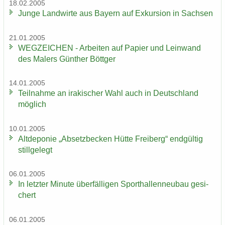
18.02.2005
Junge Land­wir­te aus Bay­ern auf Ex­kur­si­on in Sach­sen
21.01.2005
WEG­ZEI­CHEN - Ar­bei­ten auf Pa­pier und Lein­wand
des Ma­lers Gün­ther Bött­ger
14.01.2005
Teil­nah­me an ira­ki­scher Wahl auch in Deutsch­land
mög­lich
10.01.2005
Alt­de­po­nie „Ab­setz­be­cken Hütte Frei­berg“ end­gül­tig
still­ge­legt
06.01.2005
In letz­ter Mi­nu­te über­fäl­li­gen Sport­hal­len­neu­bau ge­si­
chert
06.01.2005