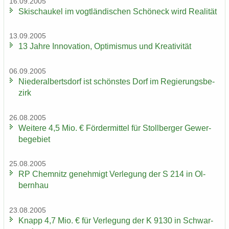
16.09.2005
Ski­schau­kel im vogt­län­di­schen Schöneck wird Rea­li­tät
13.09.2005
13 Jahre In­no­va­ti­on, Op­ti­mis­mus und Krea­ti­vi­tät
06.09.2005
Nie­der­al­berts­dorf ist schöns­tes Dorf im Re­gie­rungs­be­
zirk
26.08.2005
Wei­te­re 4,5 Mio. € För­der­mit­tel für Stoll­ber­ger Ge­wer­
be­ge­biet
25.08.2005
RP Chem­nitz ge­neh­migt Ver­le­gung der S 214 in Ol­
bern­hau
23.08.2005
Knapp 4,7 Mio. € für Ver­le­gung der K 9130 in Schwar­