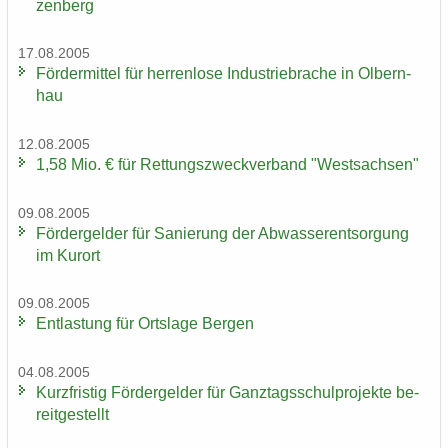
zen­berg
17.08.2005
För­der­mit­tel für her­ren­lo­se In­dus­trie­bra­che in Ol­bern­
hau
12.08.2005
1,58 Mio. € für Ret­tungs­zweck­ver­band "West­sach­sen"
09.08.2005
För­der­gel­der für Sa­nie­rung der Ab­was­ser­ent­sor­gung
im Kur­ort
09.08.2005
Ent­las­tung für Orts­la­ge Ber­gen
04.08.2005
Kurz­fris­tig För­der­gel­der für Ganz­tags­schul­pro­jek­te be­
reit­ge­stellt