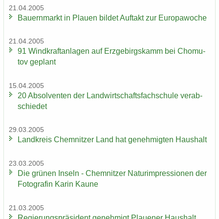
21.04.2005
Bau­ern­markt in Plau­en bil­det Auf­takt zur Eu­ro­pa­wo­che
21.04.2005
91 Wind­kraft­an­la­gen auf Erz­ge­birgs­kamm bei Chomu­
tov ge­plant
15.04.2005
20 Ab­sol­ven­ten der Land­wirt­schafts­fach­schu­le ver­ab­
schie­det
29.03.2005
Land­kreis Chem­nit­zer Land hat ge­neh­mig­ten Haus­halt
23.03.2005
Die grü­nen In­seln - Chem­nit­zer Na­turim­pres­sio­nen der
Fo­to­gra­fin Karin Kaune
21.03.2005
Re­gie­rungs­prä­si­dent ge­neh­migt Plaue­ner Haus­halt