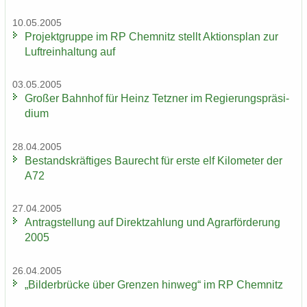
10.05.2005
Pro­jekt­grup­pe im RP Chem­nitz stellt Ak­ti­ons­plan zur
Luft­rein­hal­tung auf
03.05.2005
Gro­ßer Bahn­hof für Heinz Tetz­ner im Re­gie­rungs­prä­si­
di­um
28.04.2005
Be­stands­kräf­ti­ges Bau­recht für erste elf Ki­lo­me­ter der
A72
27.04.2005
An­trag­stel­lung auf Di­rekt­zah­lung und Agrar­för­de­rung
2005
26.04.2005
„Bil­der­brü­cke über Gren­zen hin­weg“ im RP Chem­nitz