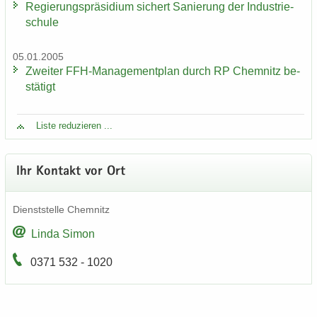
Re­gie­rungs­prä­si­di­um si­chert Sa­nie­rung der In­dus­trie­
schu­le
05.01.2005
Zwei­ter FFH-​Managementplan durch RP Chem­nitz be­
stä­tigt
Liste re­du­zie­ren ...
Ihr Kon­takt vor Ort
Dienst­stel­le Chem­nitz
Linda Simon
0371 532 - 1020