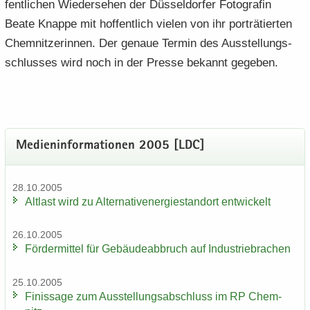
fent­li­chen Wie­der­se­hen der Düs­sel­dor­fer Fo­to­gra­fin
Beate Knap­pe mit hof­fent­lich vie­len von ihr por­trä­tier­ten
Chem­nit­ze­rin­nen. Der ge­naue Ter­min des Aus­stel­lungs­
schlus­ses wird noch in der Pres­se be­kannt ge­ge­ben.
Me­di­en­in­for­ma­tio­nen 2005 [LDC]
28.10.2005
Alt­last wird zu Al­ter­na­tiv­ener­gie­stand­ort ent­wi­ckelt
26.10.2005
För­der­mit­tel für Ge­bäu­de­ab­bruch auf In­dus­trie­bra­chen
25.10.2005
Fi­nis­sa­ge zum Aus­stel­lungs­ab­schluss im RP Chem­