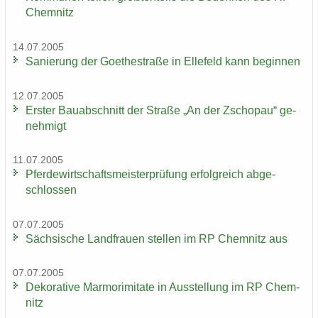
Chem­nitz
14.07.2005
Sa­nie­rung der Goe­the­stra­ße in El­le­feld kann be­gin­nen
12.07.2005
Ers­ter Bau­ab­schnitt der Stra­ße „An der Zscho­pau“ ge­
neh­migt
11.07.2005
Pfer­de­wirt­schafts­meis­ter­prü­fung er­folg­reich ab­ge­
schlos­sen
07.07.2005
Säch­si­sche Land­frau­en stel­len im RP Chem­nitz aus
07.07.2005
De­ko­ra­ti­ve Mar­mo­r­imi­ta­te in Aus­stel­lung im RP Chem­
nitz