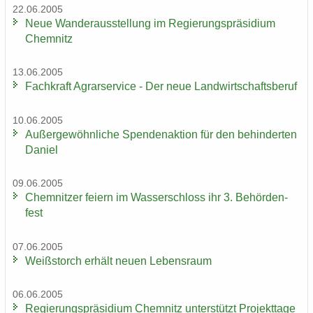
22.06.2005
Neue Wan­der­aus­stel­lung im Re­gie­rungs­prä­si­di­um
Chem­nitz
13.06.2005
Fach­kraft Agrar­ser­vice - Der neue Land­wirt­schafts­be­ruf
10.06.2005
Au­ßer­ge­wöhn­li­che Spen­den­ak­ti­on für den be­hin­der­ten
Da­ni­el
09.06.2005
Chem­nit­zer fei­ern im Was­ser­schloss ihr 3. Be­hör­den­
fest
07.06.2005
Weiß­storch er­hält neuen Le­bens­raum
06.06.2005
Re­gie­rungs­prä­si­di­um Chem­nitz un­ter­stützt Pro­jekt­ta­ge