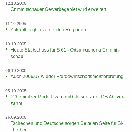
12.10.2005
Crim­mit­schau­er Ge­wer­be­ge­biet wird er­wei­tert
11.10.2005
Zu­kunft liegt in ver­netz­ten Re­gio­nen
10.10.2005
Heute Start­schuss für S 61 - Orts­um­ge­hung Crim­mit­
schau
06.10.2005
Auch 2006/07 wie­der Pfer­de­wirt­schafts­meis­ter­prü­fung
05.10.2005
"Chem­nit­zer Mo­dell" wird mit Gleis­netz der DB AG ver­
zahnt
26.09.2005
Tsche­chen und Deut­sche sor­gen Seite an Seite für Si­
cher­heit