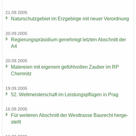
21.09.2005
Na­tur­schutz­ge­biet im Erz­ge­bir­ge mit neuer Ver­ord­nung
20.09.2005
Re­gie­rungs­prä­si­di­um ge­neh­migt letz­ten Ab­schnitt der
A4
20.09.2005
Ma­le­rei­en mit ei­ge­nem ge­fühl­vol­len Zau­ber im RP
Chem­nitz
19.09.2005
52. Welt­meis­ter­schaft im Leis­tungs­pflü­gen in Prag
16.09.2005
Für wei­te­ren Ab­schnitt der West­tras­se Bau­recht her­ge­
stellt