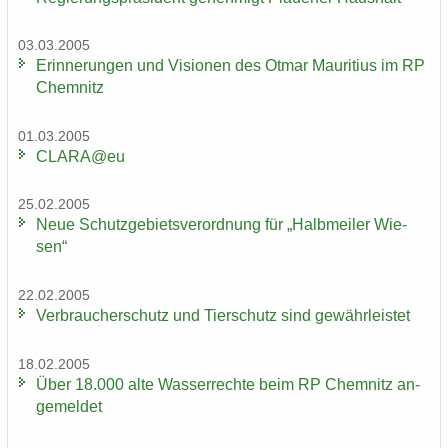
03.03.2005
Er­in­ne­run­gen und Vi­sio­nen des Otmar Mau­ri­ti­us im RP
Chem­nitz
01.03.2005
CLARA@eu
25.02.2005
Neue Schutz­ge­biets­ver­ord­nung für „Halb­mei­ler Wie­
sen“
22.02.2005
Ver­brau­cher­schutz und Tier­schutz sind ge­währ­leis­tet
18.02.2005
Über 18.000 alte Was­ser­rech­te beim RP Chem­nitz an­
ge­mel­det