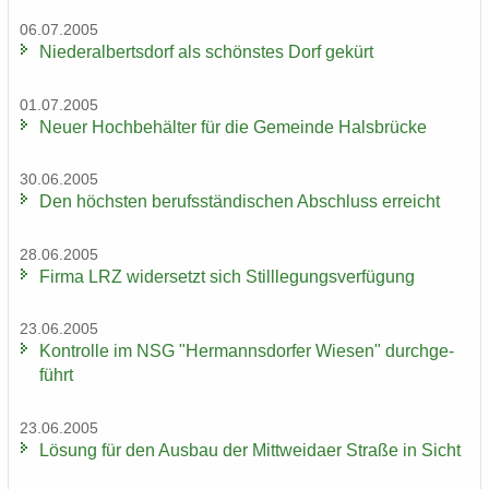
06.07.2005
Nie­der­al­berts­dorf als schöns­tes Dorf ge­kürt
01.07.2005
Neuer Hoch­be­häl­ter für die Ge­mein­de Hals­brü­cke
30.06.2005
Den höchs­ten be­rufs­stän­di­schen Ab­schluss er­reicht
28.06.2005
Firma LRZ wi­der­setzt sich Still­le­gungs­ver­fü­gung
23.06.2005
Kon­trol­le im NSG "Her­manns­dor­fer Wie­sen" durch­ge­
führt
23.06.2005
Lö­sung für den Aus­bau der Mitt­wei­da­er Stra­ße in Sicht