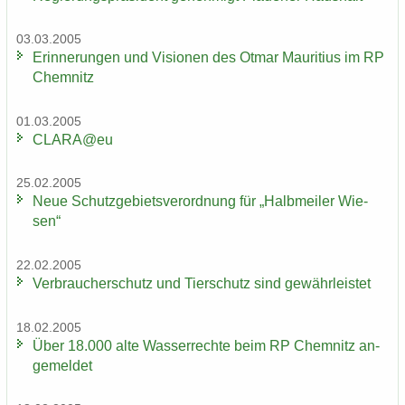
03.03.2005
Er­in­ne­run­gen und Vi­sio­nen des Otmar Mau­ri­ti­us im RP
Chem­nitz
01.03.2005
CLARA@eu
25.02.2005
Neue Schutz­ge­biets­ver­ord­nung für „Halb­mei­ler Wie­
sen“
22.02.2005
Ver­brau­cher­schutz und Tier­schutz sind ge­währ­leis­tet
18.02.2005
Über 18.000 alte Was­ser­rech­te beim RP Chem­nitz an­
ge­mel­det