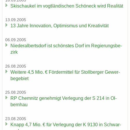
16.09.2005
Ski­schau­kel im vogt­län­di­schen Schöneck wird Rea­li­tät
13.09.2005
13 Jahre In­no­va­ti­on, Op­ti­mis­mus und Krea­ti­vi­tät
06.09.2005
Nie­der­al­berts­dorf ist schöns­tes Dorf im Re­gie­rungs­be­
zirk
26.08.2005
Wei­te­re 4,5 Mio. € För­der­mit­tel für Stoll­ber­ger Ge­wer­
be­ge­biet
25.08.2005
RP Chem­nitz ge­neh­migt Ver­le­gung der S 214 in Ol­
bern­hau
23.08.2005
Knapp 4,7 Mio. € für Ver­le­gung der K 9130 in Schwar­