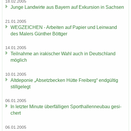
18.02.2005
Junge Land­wir­te aus Bay­ern auf Ex­kur­si­on in Sach­sen
21.01.2005
WEG­ZEI­CHEN - Ar­bei­ten auf Pa­pier und Lein­wand
des Ma­lers Gün­ther Bött­ger
14.01.2005
Teil­nah­me an ira­ki­scher Wahl auch in Deutsch­land
mög­lich
10.01.2005
Alt­de­po­nie „Ab­setz­be­cken Hütte Frei­berg“ end­gül­tig
still­ge­legt
06.01.2005
In letz­ter Mi­nu­te über­fäl­li­gen Sport­hal­len­neu­bau ge­si­
chert
06.01.2005