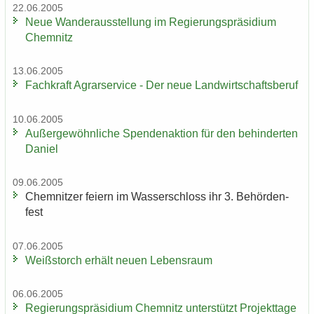
22.06.2005
Neue Wan­der­aus­stel­lung im Re­gie­rungs­prä­si­di­um
Chem­nitz
13.06.2005
Fach­kraft Agrar­ser­vice - Der neue Land­wirt­schafts­be­ruf
10.06.2005
Au­ßer­ge­wöhn­li­che Spen­den­ak­ti­on für den be­hin­der­ten
Da­ni­el
09.06.2005
Chem­nit­zer fei­ern im Was­ser­schloss ihr 3. Be­hör­den­
fest
07.06.2005
Weiß­storch er­hält neuen Le­bens­raum
06.06.2005
Re­gie­rungs­prä­si­di­um Chem­nitz un­ter­stützt Pro­jekt­ta­ge