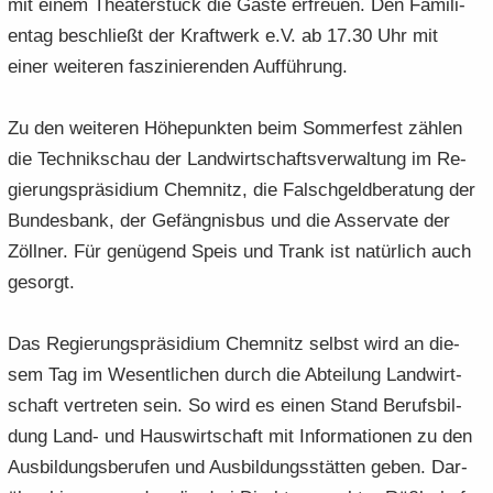
mit einem Thea­ter­stück die Gäste er­freu­en. Den Fa­mi­li­
en­tag be­schließt der Kraft­werk e.V. ab 17.30 Uhr mit
einer wei­te­ren fas­zi­nie­ren­den Auf­füh­rung.
Zu den wei­te­ren Hö­he­punk­ten beim Som­mer­fest zäh­len
die Tech­nik­schau der Land­wirt­schafts­ver­wal­tung im Re­
gie­rungs­prä­si­di­um Chem­nitz, die Falsch­geld­be­ra­tung der
Bun­des­bank, der Ge­fäng­nis­bus und die As­ser­va­te der
Zöll­ner. Für ge­nü­gend Speis und Trank ist na­tür­lich auch
ge­sorgt.
Das Re­gie­rungs­prä­si­di­um Chem­nitz selbst wird an die­
sem Tag im We­sent­li­chen durch die Ab­tei­lung Land­wirt­
schaft ver­tre­ten sein. So wird es einen Stand Be­rufs­bil­
dung Land- und Haus­wirt­schaft mit In­for­ma­tio­nen zu den
Aus­bil­dungs­be­ru­fen und Aus­bil­dungs­stät­ten geben. Dar­