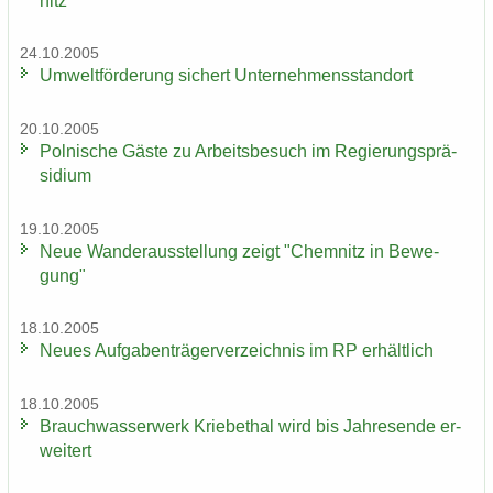
nitz
24.10.2005
Um­welt­för­de­rung si­chert Un­ter­neh­mens­stand­ort
20.10.2005
Pol­ni­sche Gäste zu Ar­beits­be­such im Re­gie­rungs­prä­
si­di­um
19.10.2005
Neue Wan­der­aus­stel­lung zeigt "Chem­nitz in Be­we­
gung"
18.10.2005
Neues Auf­ga­ben­trä­ger­ver­zeich­nis im RP er­hält­lich
18.10.2005
Brauch­was­ser­werk Krie­be­thal wird bis Jah­res­en­de er­
wei­tert