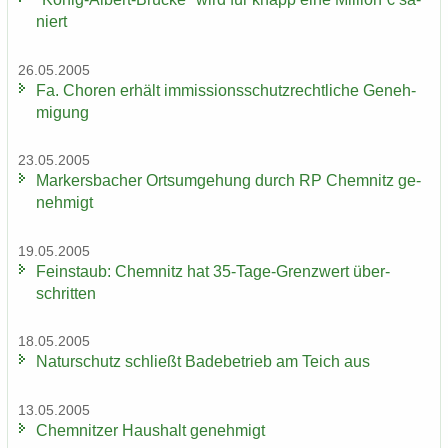
niert
26.05.2005
Fa. Cho­ren er­hält im­mis­si­ons­schutz­recht­li­che Ge­neh­
mi­gung
23.05.2005
Mar­kers­ba­cher Orts­um­ge­hung durch RP Chem­nitz ge­
neh­migt
19.05.2005
Fein­staub: Chem­nitz hat 35-​Tage-Grenzwert über­
schrit­ten
18.05.2005
Na­tur­schutz schließt Ba­de­be­trieb am Teich aus
13.05.2005
Chem­nit­zer Haus­halt ge­neh­migt