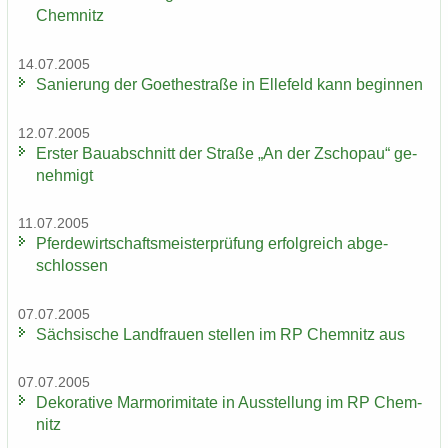
Chem­nitz
14.07.2005
Sa­nie­rung der Goe­the­stra­ße in El­le­feld kann be­gin­nen
12.07.2005
Ers­ter Bau­ab­schnitt der Stra­ße „An der Zscho­pau“ ge­
neh­migt
11.07.2005
Pfer­de­wirt­schafts­meis­ter­prü­fung er­folg­reich ab­ge­
schlos­sen
07.07.2005
Säch­si­sche Land­frau­en stel­len im RP Chem­nitz aus
07.07.2005
De­ko­ra­ti­ve Mar­mo­r­imi­ta­te in Aus­stel­lung im RP Chem­
nitz