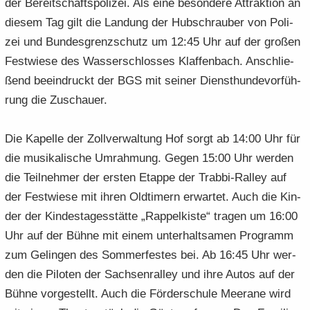
der Be­reit­schafts­po­li­zei. Als eine be­son­de­re At­trak­ti­on an
die­sem Tag gilt die Lan­dung der Hub­schrau­ber von Po­li­
zei und Bun­des­grenz­schutz um 12:45 Uhr auf der gro­ßen
Fest­wie­se des Was­ser­schlos­ses Klaf­fen­bach. An­schlie­
ßend be­ein­druckt der BGS mit sei­ner Dienst­hun­de­vor­füh­
rung die Zu­schau­er.
Die Ka­pel­le der Zoll­ver­wal­tung Hof sorgt ab 14:00 Uhr für
die mu­si­ka­li­sche Um­rah­mung. Gegen 15:00 Uhr wer­den
die Teil­neh­mer der ers­ten Etap­pe der Trabbi-​Ralley auf
der Fest­wie­se mit ihren Old­ti­mern er­war­tet. Auch die Kin­
der der Kin­des­ta­ges­stät­te „Rap­pel­kis­te“ tra­gen um 16:00
Uhr auf der Bühne mit einem un­ter­halt­sa­men Pro­gramm
zum Ge­lin­gen des Som­mer­fes­tes bei. Ab 16:45 Uhr wer­
den die Pi­lo­ten der Sach­sen­ral­ley und ihre Autos auf der
Bühne vor­ge­stellt. Auch die För­der­schu­le Meer­a­ne wird