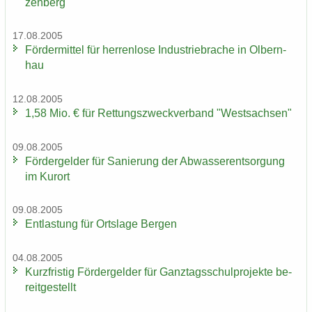
zen­berg
17.08.2005
För­der­mit­tel für her­ren­lo­se In­dus­trie­bra­che in Ol­bern­
hau
12.08.2005
1,58 Mio. € für Ret­tungs­zweck­ver­band "West­sach­sen"
09.08.2005
För­der­gel­der für Sa­nie­rung der Ab­was­ser­ent­sor­gung
im Kur­ort
09.08.2005
Ent­las­tung für Orts­la­ge Ber­gen
04.08.2005
Kurz­fris­tig För­der­gel­der für Ganz­tags­schul­pro­jek­te be­
reit­ge­stellt