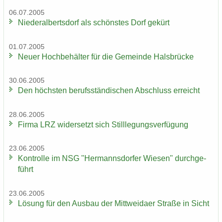
06.07.2005
Nie­der­al­berts­dorf als schöns­tes Dorf ge­kürt
01.07.2005
Neuer Hoch­be­häl­ter für die Ge­mein­de Hals­brü­cke
30.06.2005
Den höchs­ten be­rufs­stän­di­schen Ab­schluss er­reicht
28.06.2005
Firma LRZ wi­der­setzt sich Still­le­gungs­ver­fü­gung
23.06.2005
Kon­trol­le im NSG "Her­manns­dor­fer Wie­sen" durch­ge­
führt
23.06.2005
Lö­sung für den Aus­bau der Mitt­wei­da­er Stra­ße in Sicht