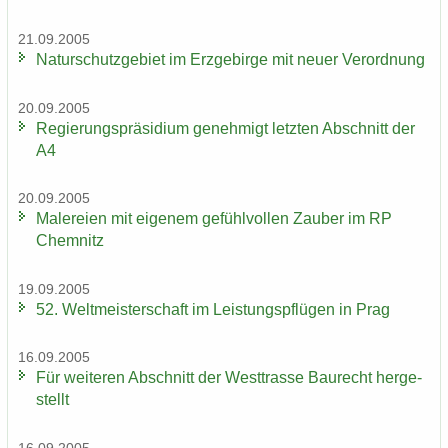
21.09.2005
Na­tur­schutz­ge­biet im Erz­ge­bir­ge mit neuer Ver­ord­nung
20.09.2005
Re­gie­rungs­prä­si­di­um ge­neh­migt letz­ten Ab­schnitt der
A4
20.09.2005
Ma­le­rei­en mit ei­ge­nem ge­fühl­vol­len Zau­ber im RP
Chem­nitz
19.09.2005
52. Welt­meis­ter­schaft im Leis­tungs­pflü­gen in Prag
16.09.2005
Für wei­te­ren Ab­schnitt der West­tras­se Bau­recht her­ge­
stellt