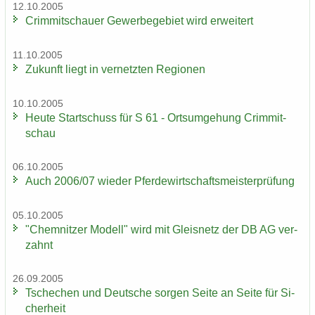
12.10.2005
Crim­mit­schau­er Ge­wer­be­ge­biet wird er­wei­tert
11.10.2005
Zu­kunft liegt in ver­netz­ten Re­gio­nen
10.10.2005
Heute Start­schuss für S 61 - Orts­um­ge­hung Crim­mit­
schau
06.10.2005
Auch 2006/07 wie­der Pfer­de­wirt­schafts­meis­ter­prü­fung
05.10.2005
"Chem­nit­zer Mo­dell" wird mit Gleis­netz der DB AG ver­
zahnt
26.09.2005
Tsche­chen und Deut­sche sor­gen Seite an Seite für Si­
cher­heit