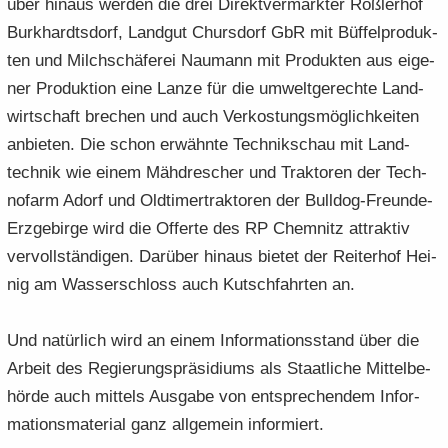
über hin­aus wer­den die drei Di­rekt­ver­mark­ter Röß­ler­hof
Burk­hardts­dorf, Land­gut Ch­urs­dorf GbR mit Büf­fel­pro­duk­
ten und Milch­schä­fe­rei Nau­mann mit Pro­duk­ten aus ei­ge­
ner Pro­duk­ti­on eine Lanze für die um­welt­ge­rech­te Land­
wirt­schaft bre­chen und auch Ver­kos­tungs­mög­lich­kei­ten
an­bie­ten. Die schon er­wähn­te Tech­nik­schau mit Land­
tech­nik wie einem Mäh­dre­scher und Trak­to­ren der Tech­
no­farm Adorf und Old­ti­mer­trak­to­ren der Bulldog-​Freunde-
Erzgebirge wird die Of­fer­te des RP Chem­nitz at­trak­tiv
ver­voll­stän­di­gen. Dar­über hin­aus bie­tet der Rei­ter­hof Hei­
nig am Was­ser­schloss auch Kutsch­fahr­ten an.
Und na­tür­lich wird an einem In­for­ma­ti­ons­stand über die
Ar­beit des Re­gie­rungs­prä­si­di­ums als Staat­li­che Mit­tel­be­
hör­de auch mit­tels Aus­ga­be von ent­spre­chen­dem In­for­
ma­ti­ons­ma­te­ri­al ganz all­ge­mein in­for­miert.