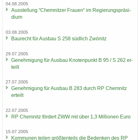
04.08.2005
Aus­stel­lung “Chem­nit­zer Frau­en“ im Re­gie­rungs­prä­si­
di­um
03.08.2005
Bau­recht für Aus­bau S 258 süd­lich Zwö­nitz
29.07.2005
Ge­neh­mi­gung für Aus­bau Kno­ten­punkt B 95 / S 262 er­
teilt
27.07.2005
Ge­neh­mi­gung für Aus­bau B 283 durch RP Chem­nitz
er­teilt
22.07.2005
RP Chem­nitz för­dert ZWW mit über 1,3 Mil­lio­nen Euro
15.07.2005
Kom­mu­nen tei­len größ­ten­teils die Be­den­ken des RP