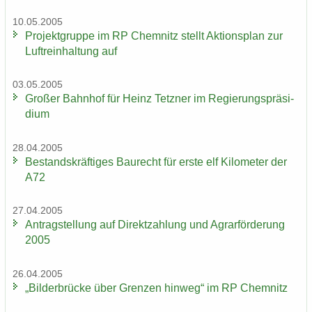
10.05.2005
Pro­jekt­grup­pe im RP Chem­nitz stellt Ak­ti­ons­plan zur
Luft­rein­hal­tung auf
03.05.2005
Gro­ßer Bahn­hof für Heinz Tetz­ner im Re­gie­rungs­prä­si­
di­um
28.04.2005
Be­stands­kräf­ti­ges Bau­recht für erste elf Ki­lo­me­ter der
A72
27.04.2005
An­trag­stel­lung auf Di­rekt­zah­lung und Agrar­för­de­rung
2005
26.04.2005
„Bil­der­brü­cke über Gren­zen hin­weg“ im RP Chem­nitz