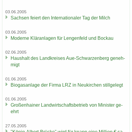
03.06.2005
Sach­sen fei­ert den In­ter­na­tio­na­ler Tag der Milch
03.06.2005
Mo­der­ne Klär­an­la­gen für Len­gen­feld und Bo­ckau
02.06.2005
Haus­halt des Land­krei­ses Aue-​Schwarzenberg ge­neh­
migt
01.06.2005
Bio­gas­an­la­ge der Firma LRZ in Neu­kir­chen still­ge­legt
01.06.2005
Gro­ßen­hai­ner Land­wirt­schafts­be­trieb von Mi­nis­ter ge­
ehrt
27.05.2005
"König-​Albert-Brücke" wird für knapp eine Mil­li­on € sa­