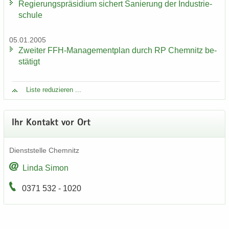
Re­gie­rungs­prä­si­di­um si­chert Sa­nie­rung der In­dus­trie­
schu­le
05.01.2005
Zwei­ter FFH-​Managementplan durch RP Chem­nitz be­
stä­tigt
Liste re­du­zie­ren ...
Ihr Kon­takt vor Ort
Dienst­stel­le Chem­nitz
Linda Simon
0371 532 - 1020