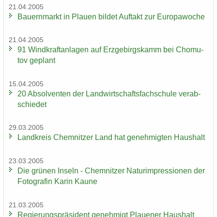
21.04.2005
Bau­ern­markt in Plau­en bil­det Auf­takt zur Eu­ro­pa­wo­che
21.04.2005
91 Wind­kraft­an­la­gen auf Erz­ge­birgs­kamm bei Chomu­
tov ge­plant
15.04.2005
20 Ab­sol­ven­ten der Land­wirt­schafts­fach­schu­le ver­ab­
schie­det
29.03.2005
Land­kreis Chem­nit­zer Land hat ge­neh­mig­ten Haus­halt
23.03.2005
Die grü­nen In­seln - Chem­nit­zer Na­turim­pres­sio­nen der
Fo­to­gra­fin Karin Kaune
21.03.2005
Re­gie­rungs­prä­si­dent ge­neh­migt Plaue­ner Haus­halt