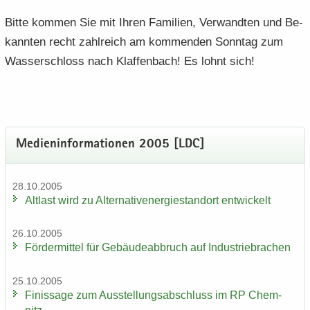
Bitte kom­men Sie mit Ihren Fa­mi­li­en, Ver­wand­ten und Be­
kann­ten recht zahl­reich am kom­men­den Sonn­tag zum
Was­ser­schloss nach Klaf­fen­bach! Es lohnt sich!
Me­di­en­in­for­ma­tio­nen 2005 [LDC]
28.10.2005
Alt­last wird zu Al­ter­na­tiv­ener­gie­stand­ort ent­wi­ckelt
26.10.2005
För­der­mit­tel für Ge­bäu­de­ab­bruch auf In­dus­trie­bra­chen
25.10.2005
Fi­nis­sa­ge zum Aus­stel­lungs­ab­schluss im RP Chem­