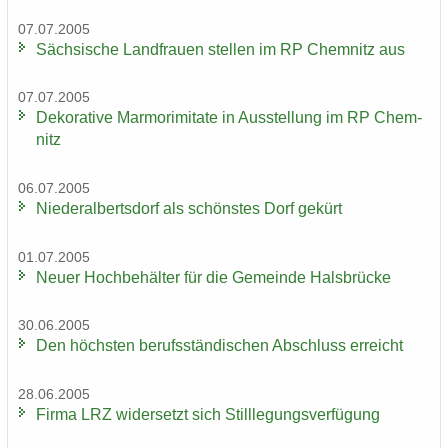
07.07.2005
Säch­si­sche Land­frau­en stel­len im RP Chem­nitz aus
07.07.2005
De­ko­ra­ti­ve Mar­mo­r­imi­ta­te in Aus­stel­lung im RP Chem­
nitz
06.07.2005
Nie­der­al­berts­dorf als schöns­tes Dorf ge­kürt
01.07.2005
Neuer Hoch­be­häl­ter für die Ge­mein­de Hals­brü­cke
30.06.2005
Den höchs­ten be­rufs­stän­di­schen Ab­schluss er­reicht
28.06.2005
Firma LRZ wi­der­setzt sich Still­le­gungs­ver­fü­gung