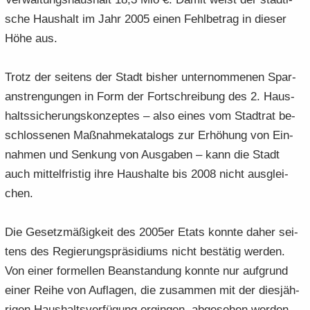
sche Haus­halt im Jahr 2005 einen Fehl­be­trag in die­ser
Höhe aus.
Trotz der sei­tens der Stadt bis­her un­ter­nom­me­nen Spar­
an­stren­gun­gen in Form der Fort­schrei­bung des 2. Haus­
halts­si­che­rungs­kon­zep­tes – also eines vom Stadt­rat be­
schlos­se­nen Maß­nah­me­ka­ta­logs zur Er­hö­hung von Ein­
nah­men und Sen­kung von Aus­ga­ben – kann die Stadt
auch mit­tel­fris­tig ihre Haus­hal­te bis 2008 nicht aus­glei­
chen.
Die Ge­setz­mä­ßig­keit des 2005er Etats konn­te daher sei­
tens des Re­gie­rungs­prä­si­di­ums nicht be­stä­tig wer­den.
Von einer for­mel­len Be­an­stan­dung konn­te nur auf­grund
einer Reihe von Auf­la­gen, die zu­sam­men mit der dies­jäh­
ri­gen Haus­halts­ver­fü­gung er­gin­gen, ab­ge­se­hen wer­den.