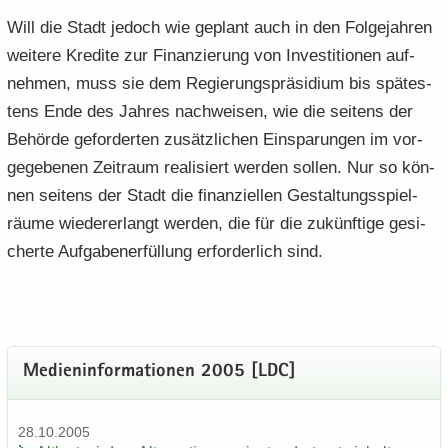
Will die Stadt je­doch wie ge­plant auch in den Fol­ge­jah­ren
wei­te­re Kre­di­te zur Fi­nan­zie­rung von In­ves­ti­tio­nen auf­
neh­men, muss sie dem Re­gie­rungs­prä­si­di­um bis spä­tes­
tens Ende des Jah­res nach­wei­sen, wie die sei­tens der
Be­hör­de ge­for­der­ten zu­sätz­li­chen Ein­spa­run­gen im vor­
ge­ge­be­nen Zeit­raum rea­li­siert wer­den sol­len. Nur so kön­
nen sei­tens der Stadt die fi­nan­zi­el­len Ge­stal­tungs­spiel­
räu­me wie­der­erlangt wer­den, die für die zu­künf­ti­ge ge­si­
cher­te Auf­ga­ben­er­fül­lung er­for­der­lich sind.
Me­di­en­in­for­ma­tio­nen 2005 [LDC]
28.10.2005