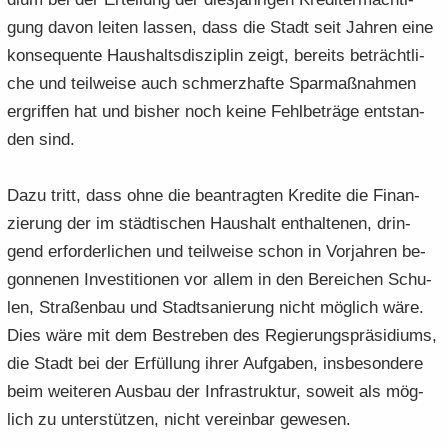
gung davon lei­ten las­sen, dass die Stadt seit Jah­ren eine
kon­se­quen­te Haus­halts­dis­zi­plin zeigt, be­reits be­trächt­li­
che und teil­wei­se auch schmerz­haf­te Spar­maß­nah­men
er­grif­fen hat und bis­her noch keine Fehl­be­trä­ge ent­stan­
den sind.
Dazu tritt, dass ohne die be­an­trag­ten Kre­di­te die Fi­nan­
zie­rung der im städ­ti­schen Haus­halt ent­hal­te­nen, drin­
gend er­for­der­li­chen und teil­wei­se schon in Vor­jah­ren be­
gon­ne­nen In­ves­ti­tio­nen vor allem in den Be­rei­chen Schu­
len, Stra­ßen­bau und Stadt­sa­nie­rung nicht mög­lich wäre.
Dies wäre mit dem Be­stre­ben des Re­gie­rungs­prä­si­di­ums,
die Stadt bei der Er­fül­lung ihrer Auf­ga­ben, ins­be­son­de­re
beim wei­te­ren Aus­bau der In­fra­struk­tur, so­weit als mög­
lich zu un­ter­stüt­zen, nicht ver­ein­bar ge­we­sen.