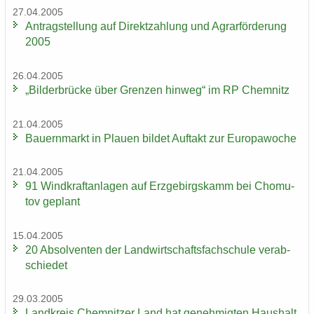
27.04.2005
An­trag­stel­lung auf Di­rekt­zah­lung und Agrar­för­de­rung
2005
26.04.2005
„Bil­der­brü­cke über Gren­zen hin­weg“ im RP Chem­nitz
21.04.2005
Bau­ern­markt in Plau­en bil­det Auf­takt zur Eu­ro­pa­wo­che
21.04.2005
91 Wind­kraft­an­la­gen auf Erz­ge­birgs­kamm bei Chomu­
tov ge­plant
15.04.2005
20 Ab­sol­ven­ten der Land­wirt­schafts­fach­schu­le ver­ab­
schie­det
29.03.2005
Land­kreis Chem­nit­zer Land hat ge­neh­mig­ten Haus­halt