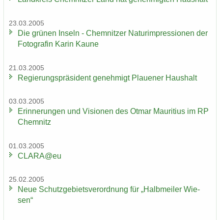
23.03.2005
Die grü­nen In­seln - Chem­nit­zer Na­turim­pres­sio­nen der
Fo­to­gra­fin Karin Kaune
21.03.2005
Re­gie­rungs­prä­si­dent ge­neh­migt Plaue­ner Haus­halt
03.03.2005
Er­in­ne­run­gen und Vi­sio­nen des Otmar Mau­ri­ti­us im RP
Chem­nitz
01.03.2005
CLARA@eu
25.02.2005
Neue Schutz­ge­biets­ver­ord­nung für „Halb­mei­ler Wie­
sen“