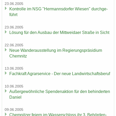
23.06.2005
Kon­trol­le im NSG "Her­manns­dor­fer Wie­sen" durch­ge­
führt
23.06.2005
Lö­sung für den Aus­bau der Mitt­wei­da­er Stra­ße in Sicht
22.06.2005
Neue Wan­der­aus­stel­lung im Re­gie­rungs­prä­si­di­um
Chem­nitz
13.06.2005
Fach­kraft Agrar­ser­vice - Der neue Land­wirt­schafts­be­ruf
10.06.2005
Au­ßer­ge­wöhn­li­che Spen­den­ak­ti­on für den be­hin­der­ten
Da­ni­el
09.06.2005
Chem­nit­zer fei­ern im Was­ser­schloss ihr 3. Be­hör­den­