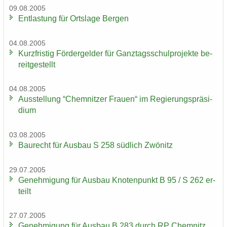
09.08.2005
Ent­las­tung für Orts­la­ge Ber­gen
04.08.2005
Kurz­fris­tig För­der­gel­der für Ganz­tags­schul­pro­jek­te be­
reit­ge­stellt
04.08.2005
Aus­stel­lung “Chem­nit­zer Frau­en“ im Re­gie­rungs­prä­si­
di­um
03.08.2005
Bau­recht für Aus­bau S 258 süd­lich Zwö­nitz
29.07.2005
Ge­neh­mi­gung für Aus­bau Kno­ten­punkt B 95 / S 262 er­
teilt
27.07.2005
Ge­neh­mi­gung für Aus­bau B 283 durch RP Chem­nitz