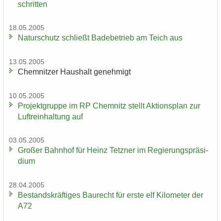
schrit­ten
18.05.2005
Na­tur­schutz schließt Ba­de­be­trieb am Teich aus
13.05.2005
Chem­nit­zer Haus­halt ge­neh­migt
10.05.2005
Pro­jekt­grup­pe im RP Chem­nitz stellt Ak­ti­ons­plan zur
Luft­rein­hal­tung auf
03.05.2005
Gro­ßer Bahn­hof für Heinz Tetz­ner im Re­gie­rungs­prä­si­
di­um
28.04.2005
Be­stands­kräf­ti­ges Bau­recht für erste elf Ki­lo­me­ter der
A72