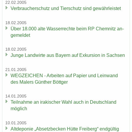
22.02.2005
Ver­brau­cher­schutz und Tier­schutz sind ge­währ­leis­tet
18.02.2005
Über 18.000 alte Was­ser­rech­te beim RP Chem­nitz an­
ge­mel­det
18.02.2005
Junge Land­wir­te aus Bay­ern auf Ex­kur­si­on in Sach­sen
21.01.2005
WEG­ZEI­CHEN - Ar­bei­ten auf Pa­pier und Lein­wand
des Ma­lers Gün­ther Bött­ger
14.01.2005
Teil­nah­me an ira­ki­scher Wahl auch in Deutsch­land
mög­lich
10.01.2005
Alt­de­po­nie „Ab­setz­be­cken Hütte Frei­berg“ end­gül­tig