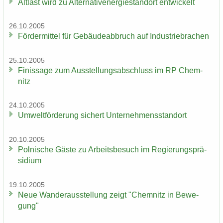
Alt­last wird zu Al­ter­na­tiv­ener­gie­stand­ort ent­wi­ckelt
26.10.2005
För­der­mit­tel für Ge­bäu­de­ab­bruch auf In­dus­trie­bra­chen
25.10.2005
Fi­nis­sa­ge zum Aus­stel­lungs­ab­schluss im RP Chem­
nitz
24.10.2005
Um­welt­för­de­rung si­chert Un­ter­neh­mens­stand­ort
20.10.2005
Pol­ni­sche Gäste zu Ar­beits­be­such im Re­gie­rungs­prä­
si­di­um
19.10.2005
Neue Wan­der­aus­stel­lung zeigt "Chem­nitz in Be­we­
gung"