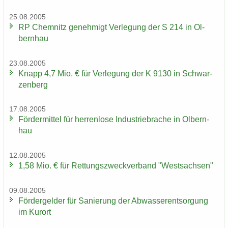
25.08.2005
RP Chem­nitz ge­neh­migt Ver­le­gung der S 214 in Ol­
bern­hau
23.08.2005
Knapp 4,7 Mio. € für Ver­le­gung der K 9130 in Schwar­
zen­berg
17.08.2005
För­der­mit­tel für her­ren­lo­se In­dus­trie­bra­che in Ol­bern­
hau
12.08.2005
1,58 Mio. € für Ret­tungs­zweck­ver­band "West­sach­sen"
09.08.2005
För­der­gel­der für Sa­nie­rung der Ab­was­ser­ent­sor­gung
im Kur­ort