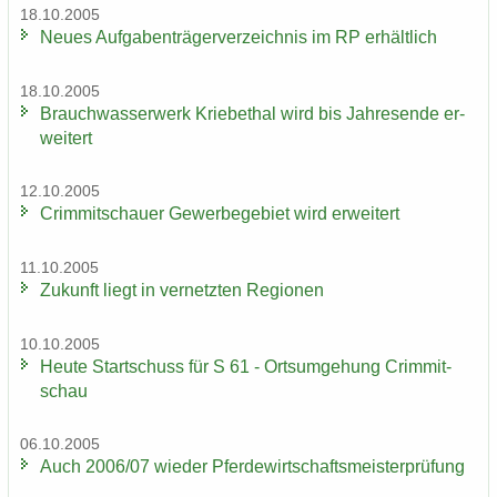
18.10.2005
Neues Auf­ga­ben­trä­ger­ver­zeich­nis im RP er­hält­lich
18.10.2005
Brauch­was­ser­werk Krie­be­thal wird bis Jah­res­en­de er­
wei­tert
12.10.2005
Crim­mit­schau­er Ge­wer­be­ge­biet wird er­wei­tert
11.10.2005
Zu­kunft liegt in ver­netz­ten Re­gio­nen
10.10.2005
Heute Start­schuss für S 61 - Orts­um­ge­hung Crim­mit­
schau
06.10.2005
Auch 2006/07 wie­der Pfer­de­wirt­schafts­meis­ter­prü­fung