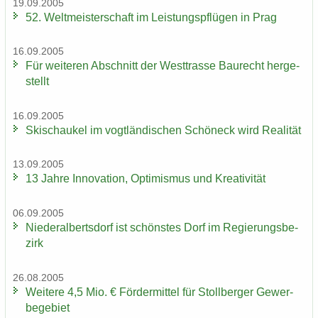
19.09.2005
52. Welt­meis­ter­schaft im Leis­tungs­pflü­gen in Prag
16.09.2005
Für wei­te­ren Ab­schnitt der West­tras­se Bau­recht her­ge­
stellt
16.09.2005
Ski­schau­kel im vogt­län­di­schen Schöneck wird Rea­li­tät
13.09.2005
13 Jahre In­no­va­ti­on, Op­ti­mis­mus und Krea­ti­vi­tät
06.09.2005
Nie­der­al­berts­dorf ist schöns­tes Dorf im Re­gie­rungs­be­
zirk
26.08.2005
Wei­te­re 4,5 Mio. € För­der­mit­tel für Stoll­ber­ger Ge­wer­
be­ge­biet