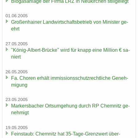
Bio­gas­an­la­ge der Firma LRZ in Neu­kir­chen still­ge­legt
01.06.2005
Gro­ßen­hai­ner Land­wirt­schafts­be­trieb von Mi­nis­ter ge­
ehrt
27.05.2005
"König-​Albert-Brücke" wird für knapp eine Mil­li­on € sa­
niert
26.05.2005
Fa. Cho­ren er­hält im­mis­si­ons­schutz­recht­li­che Ge­neh­
mi­gung
23.05.2005
Mar­kers­ba­cher Orts­um­ge­hung durch RP Chem­nitz ge­
neh­migt
19.05.2005
Fein­staub: Chem­nitz hat 35-​Tage-Grenzwert über­