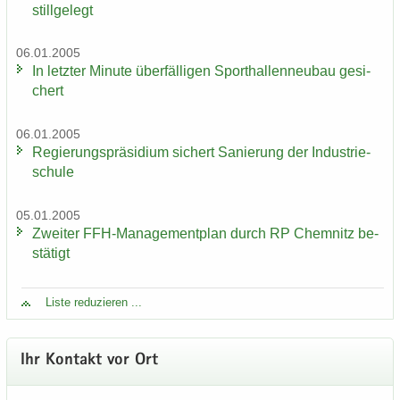
still­ge­legt
06.01.2005
In letz­ter Mi­nu­te über­fäl­li­gen Sport­hal­len­neu­bau ge­si­
chert
06.01.2005
Re­gie­rungs­prä­si­di­um si­chert Sa­nie­rung der In­dus­trie­
schu­le
05.01.2005
Zwei­ter FFH-​Managementplan durch RP Chem­nitz be­
stä­tigt
Liste re­du­zie­ren ...
Ihr Kon­takt vor Ort