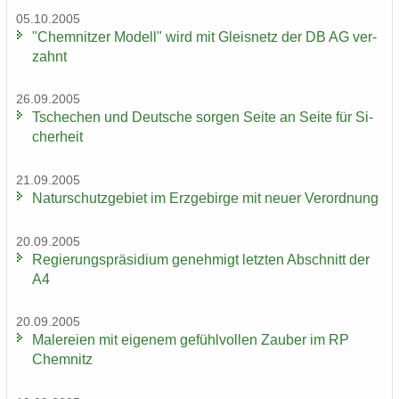
05.10.2005
"Chem­nit­zer Mo­dell" wird mit Gleis­netz der DB AG ver­
zahnt
26.09.2005
Tsche­chen und Deut­sche sor­gen Seite an Seite für Si­
cher­heit
21.09.2005
Na­tur­schutz­ge­biet im Erz­ge­bir­ge mit neuer Ver­ord­nung
20.09.2005
Re­gie­rungs­prä­si­di­um ge­neh­migt letz­ten Ab­schnitt der
A4
20.09.2005
Ma­le­rei­en mit ei­ge­nem ge­fühl­vol­len Zau­ber im RP
Chem­nitz