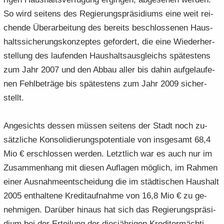
So wird sei­tens des Re­gie­rungs­prä­si­di­ums eine weit rei­
chen­de Über­ar­bei­tung des be­reits be­schlos­se­nen Haus­
halts­si­che­rungs­kon­zep­tes ge­for­dert, die eine Wie­der­her­
stel­lung des lau­fen­den Haus­halts­aus­gleichs spä­tes­tens
zum Jahr 2007 und den Abbau aller bis dahin auf­ge­lau­fe­
nen Fehl­be­trä­ge bis spä­tes­tens zum Jahr 2009 si­cher­
stellt.
An­ge­sichts des­sen müs­sen sei­tens der Stadt noch zu­
sätz­li­che Kon­so­li­die­rungs­po­ten­tia­le von ins­ge­samt 68,4
Mio € er­schlos­sen wer­den. Letzt­lich war es auch nur im
Zu­sam­men­hang mit die­sen Auf­la­gen mög­lich, im Rah­men
einer Aus­nah­me­ent­schei­dung die im städ­ti­schen Haus­halt
2005 ent­hal­te­ne Kre­dit­auf­nah­me von 16,8 Mio € zu ge­
neh­mi­gen. Dar­über hin­aus hat sich das Re­gie­rungs­prä­si­
di­um bei der Er­tei­lung der dies­jäh­ri­gen Kre­dit­er­mäch­ti­