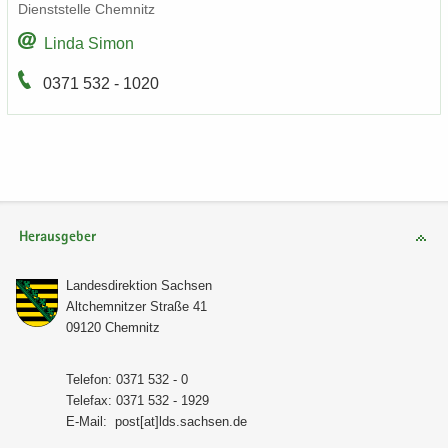
Dienst­stel­le Chem­nitz
Linda Simon
0371 532 - 1020
Herausgeber
Lan­des­di­rek­ti­on Sach­sen
Alt­chem­nit­zer Stra­ße 41
09120 Chem­nitz
Te­le­fon: 0371 532 - 0
Te­le­fax: 0371 532 - 1929
E-​Mail:
post[at]lds.sach­sen.de