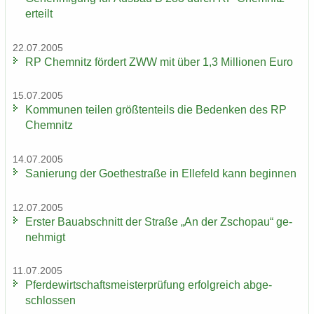
er­teilt
22.07.2005
RP Chem­nitz för­dert ZWW mit über 1,3 Mil­lio­nen Euro
15.07.2005
Kom­mu­nen tei­len größ­ten­teils die Be­den­ken des RP
Chem­nitz
14.07.2005
Sa­nie­rung der Goe­the­stra­ße in El­le­feld kann be­gin­nen
12.07.2005
Ers­ter Bau­ab­schnitt der Stra­ße „An der Zscho­pau“ ge­
neh­migt
11.07.2005
Pfer­de­wirt­schafts­meis­ter­prü­fung er­folg­reich ab­ge­
schlos­sen