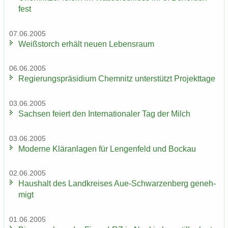
fest
07.06.2005
Weiß­storch er­hält neuen Le­bens­raum
06.06.2005
Re­gie­rungs­prä­si­di­um Chem­nitz un­ter­stützt Pro­jekt­ta­ge
03.06.2005
Sach­sen fei­ert den In­ter­na­tio­na­ler Tag der Milch
03.06.2005
Mo­der­ne Klär­an­la­gen für Len­gen­feld und Bo­ckau
02.06.2005
Haus­halt des Land­krei­ses Aue-​Schwarzenberg ge­neh­
migt
01.06.2005