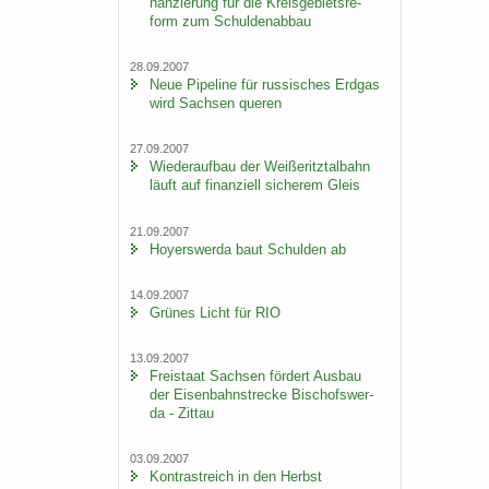
nan­zie­rung für die Kreis­ge­biets­re­
form zum Schul­den­ab­bau
28.09.2007
Neue Pipe­line für rus­si­sches Erd­gas
wird Sach­sen que­ren
27.09.2007
Wie­der­auf­bau der Wei­ße­ritz­tal­bahn
läuft auf fi­nan­zi­ell si­che­rem Gleis
21.09.2007
Ho­yers­wer­da baut Schul­den ab
14.09.2007
Grü­nes Licht für RIO
13.09.2007
Frei­staat Sach­sen för­dert Aus­bau
der Ei­sen­bahn­stre­cke Bi­schofs­wer­
da - Zit­tau
03.09.2007
Kon­trast­reich in den Herbst