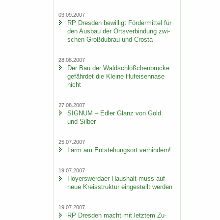
03.09.2007
RP Dres­den be­wil­ligt För­der­mit­tel für
den Aus­bau der Orts­ver­bin­dung zwi­
schen Groß­du­brau und Crosta
28.08.2007
Der Bau der Wald­schlöß­chen­brü­cke
ge­fähr­det die Klei­ne Huf­ei­sen­na­se
nicht
27.08.2007
SI­GNUM – Edler Glanz von Gold
und Sil­ber
25.07.2007
Lärm am Ent­ste­hungs­ort ver­hin­dern!
19.07.2007
Ho­yers­wer­da­er Haus­halt muss auf
neue Kreis­struk­tur ein­ge­stellt wer­den
19.07.2007
RP Dres­den macht mit letz­tem Zu­