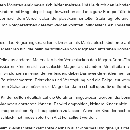
­ten Mo­na­ten er­eig­ne­ten sich lei­der meh­re­re Un­fäl­le durch den leicht­fe
in­dern mit Ma­gnet­spiel­zeug. In­zwi­schen sind aus ganz Eu­ro­pa Fälle b
der nach dem Ver­schlu­cken der plas­ti­kum­man­tel­ten Stab­ma­gne­te und 
rch Not­ope­ra­tio­nen ge­ret­tet wer­den konn­ten. Min­des­tens ein To­des­fal
ist das Re­gie­rungs­prä­si­di­ums Dres­den als Markt­auf­sichts­be­hör­de auf
gs­ge­fah­ren hin, die beim Ver­schlu­cken von Ma­gne­ten ent­ste­hen kön­ne
eile aus an­de­ren Ma­te­ria­li­en beim Ver­schlu­cken den Magen-​Darm-Tra
s­sie­ren, kön­nen sich ver­schluck­te Ma­gne­te und an­de­re Me­tall­tei­le in v
m­win­dun­gen mit­ein­an­der ver­bin­den, dabei Darm­wän­de ein­klem­men 
n. Bauch­schmer­zen, Er­bre­chen und Ver­stop­fung sind die Folge; zur Ver­
ße­ren Scha­dens müs­sen die Ma­gne­ten dann schnell ope­ra­tiv ent­fernt w
 Kin­der soll­ten deut­lich auf die Ge­fah­ren hin­ge­wie­sen wer­den, die bei
­gne­ten ent­ste­hen kön­nen. Es wird emp­foh­len, klei­ne­re Kin­der nicht u
mit ma­gne­ti­schem Spiel­zeug spie­len zu las­sen. Wenn ein Kind den­noch
­schluckt hat, muss so­fort ein Arzt kon­sul­tiert wer­den.
eim Weih­nachts­ein­kauf soll­te des­halb auf Si­cher­heit und gute Qua­li­tät 