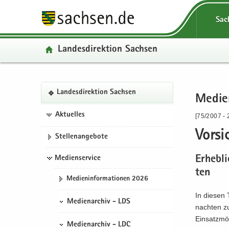
P
P
H
W
S
P
Sac
o
o
a
e
e
o
r
r
u
i
r
r
Lan­des­di­rek­ti­on Sach­sen
­
­
p
­
­
­
t
t
t
t
v
t
a
a
­
e
i
a
l
l
i
­
c
P
S
W
l
Lan­des­di­rek­ti­on Sach­sen
­
­
n
r
e
Me­di­
H
o
e
e
­
ü
n
­
e
a
r
r
i
ü
Aktuelles
[75/2007 - 
b
a
h
I
u
­
­
­
b
e
­
a
n
Vor­s
p
t
v
t
e
Stel­len­an­ge­bo­te
r
v
l
­
t
a
i
e
r
­
i
t
f
­
Medienservice
Er­heb­
l
c
­
­
g
­
o
i
­
e
r
g
ten
Me­di­en­in­for­ma­tio­nen 2026
r
g
r
n
n
e
r
e
a
­
­
a
I
e
In die­sen
Medienarchiv - LDS
i
­
m
h
­
n
i
nach­ten zu
­
t
a
a
v
­
­
Ein­satz­mög
Medienarchiv - LDC
f
i
­
l