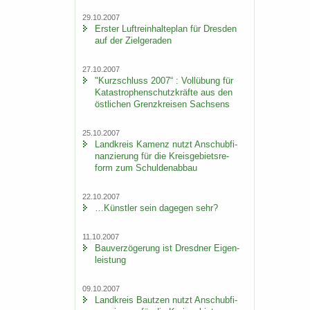
29.10.2007
Ers­ter Luft­rein­hal­te­plan für Dres­den
auf der Ziel­ge­ra­den
27.10.2007
"Kurz­schluss 2007“ : Voll­übung für
Ka­ta­stro­phen­schutz­kräf­te aus den
öst­li­chen Grenz­krei­sen Sach­sens
25.10.2007
Land­kreis Ka­menz nutzt An­schub­fi­
nan­zie­rung für die Kreis­ge­biets­re­
form zum Schul­den­ab­bau
22.10.2007
…Künst­ler sein da­ge­gen sehr?
11.10.2007
Bau­ver­zö­ge­rung ist Dresd­ner Ei­gen­
leis­tung
09.10.2007
Land­kreis Baut­zen nutzt An­schub­fi­