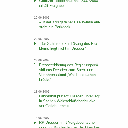
Gör­lit­zer Dop­pel­haus­halt 2007/2008
er­hält Frei­ga­be
25.06.2007
Auf der Kö­nig­stei­ner Esels­wie­se ent­
steht ein Park­deck
22.06.2007
„Der Schlüs­sel zur Lö­sung des Pro­
blems liegt nicht in Dres­den“
22.06.2007
Pres­se­er­klä­rung des Re­gie­rungs­prä­
si­di­ums Dres­den zum Sach- und
Ver­fah­rens­stand „Wald­schlöß­chen­
brü­cke“
19.06.2007
Lan­des­haupt­stadt Dres­den un­ter­liegt
in Sa­chen Wald­schlöß­chen­brü­cke
vor Ge­richt er­neut
14.06.2007
RP Dres­den trifft Ver­ga­be­ent­schei­
dung für Brü­cken­kör­per der Dresd­ner