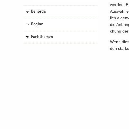
wer­den. E
Aus­wahl er
Behörde
lich ei­gen­
Region
die An­bri
chung der F
Fachthemen
Wenn diese 
den star­ke