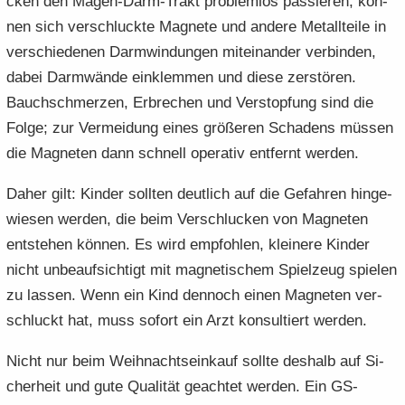
cken den Magen-​Darm-Trakt pro­blem­los pas­sie­ren, kön­
nen sich ver­schluck­te Ma­gne­te und an­de­re Me­tall­tei­le in
ver­schie­de­nen Darm­win­dun­gen mit­ein­an­der ver­bin­den,
dabei Darm­wän­de ein­klem­men und diese zer­stö­ren.
Bauch­schmer­zen, Er­bre­chen und Ver­stop­fung sind die
Folge; zur Ver­mei­dung eines grö­ße­ren Scha­dens müs­sen
die Ma­gne­ten dann schnell ope­ra­tiv ent­fernt wer­den.
Daher gilt: Kin­der soll­ten deut­lich auf die Ge­fah­ren hin­ge­
wie­sen wer­den, die beim Ver­schlu­cken von Ma­gne­ten
ent­ste­hen kön­nen. Es wird emp­foh­len, klei­ne­re Kin­der
nicht un­be­auf­sich­tigt mit ma­gne­ti­schem Spiel­zeug spie­len
zu las­sen. Wenn ein Kind den­noch einen Ma­gne­ten ver­
schluckt hat, muss so­fort ein Arzt kon­sul­tiert wer­den.
Nicht nur beim Weih­nachts­ein­kauf soll­te des­halb auf Si­
cher­heit und gute Qua­li­tät ge­ach­tet wer­den. Ein GS-​