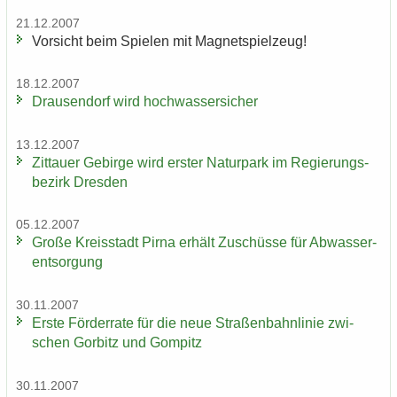
21.12.2007
Vor­sicht beim Spie­len mit Ma­gnet­spiel­zeug!
18.12.2007
Drau­sen­dorf wird hoch­was­ser­si­cher
13.12.2007
Zit­tau­er Ge­bir­ge wird ers­ter Na­tur­park im Re­gie­rungs­
be­zirk Dres­den
05.12.2007
Große Kreis­stadt Pirna er­hält Zu­schüs­se für Ab­was­ser­
ent­sor­gung
30.11.2007
Erste För­der­ra­te für die neue Stra­ßen­bahn­li­nie zwi­
schen Gor­bitz und Gom­pitz
30.11.2007