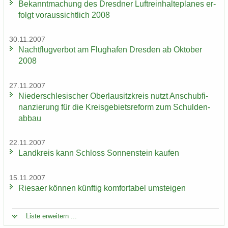
Be­kannt­ma­chung des Dresd­ner Luft­rein­hal­te­pla­nes er­
folgt vor­aus­sicht­lich 2008
30.11.2007
Nacht­flug­ver­bot am Flug­ha­fen Dres­den ab Ok­to­ber
2008
27.11.2007
Nie­der­schle­si­scher Ober­lau­sitz­kreis nutzt An­schub­fi­
nan­zie­rung für die Kreis­ge­biets­re­form zum Schul­den­
ab­bau
22.11.2007
Land­kreis kann Schloss Son­nen­stein kau­fen
15.11.2007
Rie­sa­er kön­nen künf­tig kom­for­ta­bel um­stei­gen
Liste er­wei­tern ...