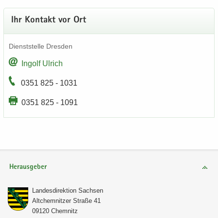
Ihr Kon­takt vor Ort
Dienst­stel­le Dres­den
In­golf Ul­rich
0351 825 - 1031
0351 825 - 1091
Herausgeber
Lan­des­di­rek­ti­on Sach­sen
Alt­chem­nit­zer Stra­ße 41
09120 Chem­nitz