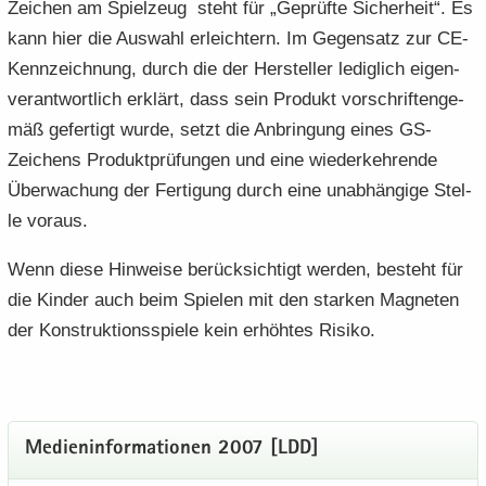
Zeichen am Spiel­zeug steht für „Ge­prüf­te Si­cher­heit“. Es
kann hier die Aus­wahl er­leich­tern. Im Ge­gen­satz zur CE-​
Kennzeichnung, durch die der Her­stel­ler le­dig­lich ei­gen­
ver­ant­wort­lich er­klärt, dass sein Pro­dukt vor­schrif­ten­ge­
mäß ge­fer­tigt wurde, setzt die An­brin­gung eines GS-​
Zeichens Pro­dukt­prü­fun­gen und eine wie­der­keh­ren­de
Über­wa­chung der Fer­ti­gung durch eine un­ab­hän­gi­ge Stel­
le vor­aus.
Wenn diese Hin­wei­se be­rück­sich­tigt wer­den, be­steht für
die Kin­der auch beim Spie­len mit den star­ken Ma­gne­ten
der Kon­struk­ti­ons­spie­le kein er­höh­tes Ri­si­ko.
Me­di­en­in­for­ma­tio­nen 2007 [LDD]