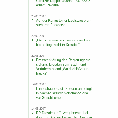
Gör­lit­zer Dop­pel­haus­halt 2007/2008
er­hält Frei­ga­be
25.06.2007
Auf der Kö­nig­stei­ner Esels­wie­se ent­
steht ein Park­deck
22.06.2007
„Der Schlüs­sel zur Lö­sung des Pro­
blems liegt nicht in Dres­den“
22.06.2007
Pres­se­er­klä­rung des Re­gie­rungs­prä­
si­di­ums Dres­den zum Sach- und
Ver­fah­rens­stand „Wald­schlöß­chen­
brü­cke“
19.06.2007
Lan­des­haupt­stadt Dres­den un­ter­liegt
in Sa­chen Wald­schlöß­chen­brü­cke
vor Ge­richt er­neut
14.06.2007
RP Dres­den trifft Ver­ga­be­ent­schei­
dung für Brü­cken­kör­per der Dresd­ner