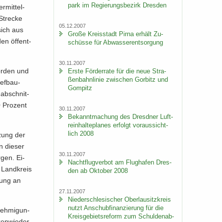
park im Re­gie­rungs­be­zirk Dres­den
­mit­tel­
Stre­cke
05.12.2007
 sich aus
Große Kreis­stadt Pirna er­hält Zu­
den öf­fent­
schüs­se für Ab­was­ser­ent­sor­gung
30.11.2007
or­den und
Erste För­der­ra­te für die neue Stra­
ßen­bahn­li­nie zwi­schen Gor­bitz und
ief­bau­
Gom­pitz
ab­schnit­
0 Pro­zent
30.11.2007
Be­kannt­ma­chung des Dresd­ner Luft­
rein­hal­te­pla­nes er­folgt vor­aus­sicht­
lich 2008
t­zung der
n die­ser
30.11.2007
­gen. Ei­
Nacht­flug­ver­bot am Flug­ha­fen Dres­
 Land­kreis
den ab Ok­to­ber 2008
zung an
27.11.2007
Nie­der­schle­si­scher Ober­lau­sitz­kreis
nutzt An­schub­fi­nan­zie­rung für die
neh­mi­gun­
Kreis­ge­biets­re­form zum Schul­den­ab­
ken­wie­der­