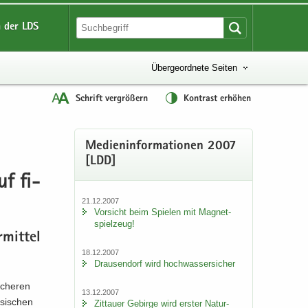
 der LDS
Übergeordnete Seiten
Schrift vergrößern
Kontrast erhöhen
Me­di­en­in­for­ma­tio­nen 2007
[LDD]
uf fi­
21.12.2007
Vor­sicht beim Spie­len mit Ma­gnet­
spiel­zeug!
­mit­tel
18.12.2007
Drau­sen­dorf wird hoch­was­ser­si­cher
i­che­ren
13.12.2007
­si­schen
Zit­tau­er Ge­bir­ge wird ers­ter Na­tur­