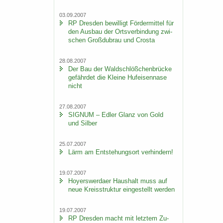
03.09.2007
RP Dres­den be­wil­ligt För­der­mit­tel für
den Aus­bau der Orts­ver­bin­dung zwi­
schen Groß­du­brau und Crosta
28.08.2007
Der Bau der Wald­schlöß­chen­brü­cke
ge­fähr­det die Klei­ne Huf­ei­sen­na­se
nicht
27.08.2007
SI­GNUM – Edler Glanz von Gold
und Sil­ber
25.07.2007
Lärm am Ent­ste­hungs­ort ver­hin­dern!
19.07.2007
Ho­yers­wer­da­er Haus­halt muss auf
neue Kreis­struk­tur ein­ge­stellt wer­den
19.07.2007
RP Dres­den macht mit letz­tem Zu­