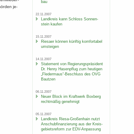
bau
hör­den je­
22.11.2007
Land­kreis kann Schloss Son­nen­
stein kau­fen
15.11.2007
Rie­sa­er kön­nen künf­tig kom­for­ta­bel
um­stei­gen
14.11.2007
State­ment von Re­gie­rungs­prä­si­dent
Dr. Henry Ha­sen­pflug zum heu­ti­gen
„Fle­der­maus“-​Beschluss des OVG
Baut­zen
06.11.2007
Neuer Block im Kraft­werk Box­berg
recht­mä­ßig ge­neh­migt
05.11.2007
Land­kreis Riesa-​Großenhain nutzt
An­schub­fi­nan­zie­rung aus der Kreis­
ge­biets­re­form zur EDV-​Anpassung