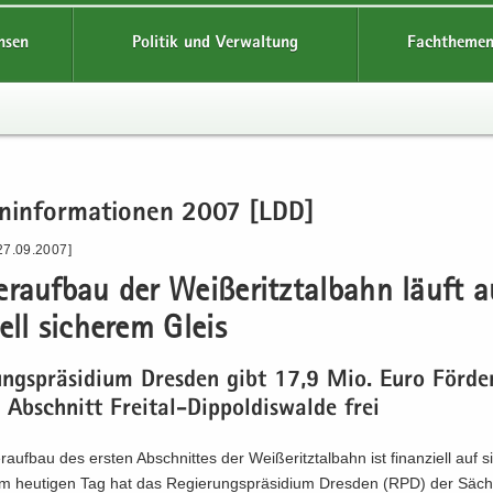
hsen
Politik und Verwaltung
Fachthemen
en­in­for­ma­tio­nen 2007 [LDD]
27.09.2007]
r­auf­bau der Wei­ße­ritz­tal­bahn läuft a
­ell si­che­rem Gleis
ungs­prä­si­di­um Dres­den gibt 17,9 Mio. Euro För­der
 Ab­schnitt Freital-​Dippoldiswalde frei
auf­bau des ers­ten Ab­schnit­tes der Wei­ße­ritz­tal­bahn ist fi­nan­zi­ell auf s
m heu­ti­gen Tag hat das Re­gie­rungs­prä­si­di­um Dres­den (RPD) der Säch