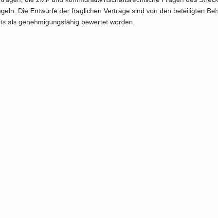
­geln. Die Ent­wür­fe der frag­li­chen Ver­trä­ge sind von den be­tei­lig­ten Be­
ts als ge­neh­mi­gungs­fä­hig be­wer­tet wor­den.