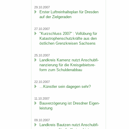
29.10.2007
Ers­ter Luft­rein­hal­te­plan für Dres­den
auf der Ziel­ge­ra­den
27.10.2007
"Kurz­schluss 2007“ : Voll­übung für
Ka­ta­stro­phen­schutz­kräf­te aus den
öst­li­chen Grenz­krei­sen Sach­sens
25.10.2007
Land­kreis Ka­menz nutzt An­schub­fi­
nan­zie­rung für die Kreis­ge­biets­re­
form zum Schul­den­ab­bau
22.10.2007
…Künst­ler sein da­ge­gen sehr?
11.10.2007
Bau­ver­zö­ge­rung ist Dresd­ner Ei­gen­
leis­tung
09.10.2007
Land­kreis Baut­zen nutzt An­schub­fi­