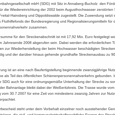
en­bahn­ge­sell­schaft mbH (SDG) mit Sitz in Annaberg-​Bucholz den För­der
ür die Wie­der­ein­rich­tung der 2002 beim Au­gust­hoch­was­ser zer­stör­ten 
reital-​Hainsberg und Di­ppol­dis­wal­de zu­ge­stellt. Die Zu­wen­dung setzt
 Flut­hil­fe­fonds der Bun­des­re­gie­rung und Re­gio­na­li­sie­rungs­mit­teln für 
­so­nen­nah­ver­kehr zu­sam­men.
­sum­me für den Stre­cken­ab­schnitt ist mit 17,92 Mio. Euro fest­ge­legt w
m Jah­res­en­de 2008 ab­ge­ru­fen sein. Dabei wer­den die er­for­der­li­chen T
 zur Wie­der­her­stel­lung der beim Hoch­was­ser be­schä­dig­ten Stre­cken­
n­dig und der dar­über hin­aus ge­hen­de grund­haf­te Stre­cken­aus­bau zu 9
rung ist an eine nach Bau­fer­tig­stel­lung be­gin­nen­de zwan­zig­jäh­ri­ge Nu
ke als Teil des öf­fent­li­chen Schie­nen­per­so­nen­nah­ver­kehrs ge­bun­den. I
ie SDG auch für eine ord­nungs­ge­mä­ße Un­ter­hal­tung der Stre­cke zu sor
der Bahn­an­la­ge bleibt dabei der Wei­ße­ritz­kreis. Die Tras­se wurde vom
ag vom 30.7.2007 für eine Zeit von min­des­tens zwan­zig Jah­ren zur Nut­
r­pach­tet.
­be­scheid steht unter dem Vor­be­halt ein­zel­ner noch aus­ste­hen­der Ge­
trä­gen, die zivil-​ und kom­mu­nal­wirt­schafts­recht­li­che Fra­gen des Stre­c