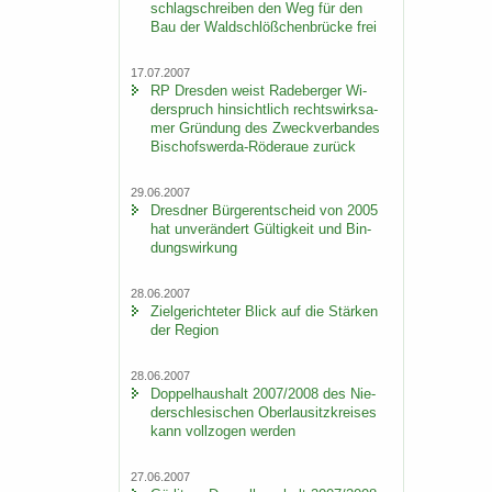
schlag­schrei­ben den Weg für den
Bau der Wald­schlöß­chen­brü­cke frei
17.07.2007
RP Dres­den weist Ra­de­ber­ger Wi­
der­spruch hin­sicht­lich rechts­wirk­sa­
mer Grün­dung des Zweck­ver­ban­des
Bischofswerda-​Röderaue zu­rück
29.06.2007
Dresd­ner Bür­ger­ent­scheid von 2005
hat un­ver­än­dert Gül­tig­keit und Bin­
dungs­wir­kung
28.06.2007
Ziel­ge­rich­te­ter Blick auf die Stär­ken
der Re­gi­on
28.06.2007
Dop­pel­haus­halt 2007/2008 des Nie­
der­schle­si­schen Ober­lau­sitz­krei­ses
kann voll­zo­gen wer­den
27.06.2007