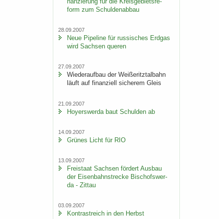
nan­zie­rung für die Kreis­ge­biets­re­
form zum Schul­den­ab­bau
28.09.2007
Neue Pipe­line für rus­si­sches Erd­gas
wird Sach­sen que­ren
27.09.2007
Wie­der­auf­bau der Wei­ße­ritz­tal­bahn
läuft auf fi­nan­zi­ell si­che­rem Gleis
21.09.2007
Ho­yers­wer­da baut Schul­den ab
14.09.2007
Grü­nes Licht für RIO
13.09.2007
Frei­staat Sach­sen för­dert Aus­bau
der Ei­sen­bahn­stre­cke Bi­schofs­wer­
da - Zit­tau
03.09.2007
Kon­trast­reich in den Herbst