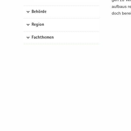
auf­baus re
Behörde
doch be­rei
Region
Fachthemen