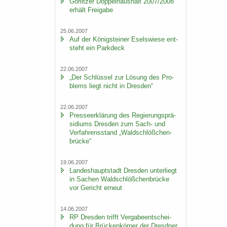
Gör­lit­zer Dop­pel­haus­halt 2007/2008
er­hält Frei­ga­be
25.06.2007
Auf der Kö­nig­stei­ner Esels­wie­se ent­
steht ein Park­deck
22.06.2007
„Der Schlüs­sel zur Lö­sung des Pro­
blems liegt nicht in Dres­den“
22.06.2007
Pres­se­er­klä­rung des Re­gie­rungs­prä­
si­di­ums Dres­den zum Sach- und
Ver­fah­rens­stand „Wald­schlöß­chen­
brü­cke“
19.06.2007
Lan­des­haupt­stadt Dres­den un­ter­liegt
in Sa­chen Wald­schlöß­chen­brü­cke
vor Ge­richt er­neut
14.06.2007
RP Dres­den trifft Ver­ga­be­ent­schei­
dung für Brü­cken­kör­per der Dresd­ner