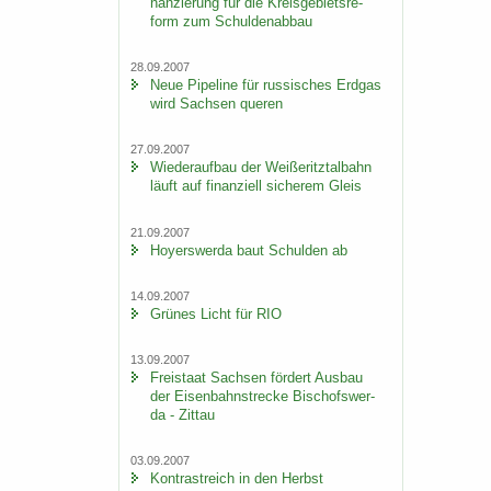
nan­zie­rung für die Kreis­ge­biets­re­
form zum Schul­den­ab­bau
28.09.2007
Neue Pipe­line für rus­si­sches Erd­gas
wird Sach­sen que­ren
27.09.2007
Wie­der­auf­bau der Wei­ße­ritz­tal­bahn
läuft auf fi­nan­zi­ell si­che­rem Gleis
21.09.2007
Ho­yers­wer­da baut Schul­den ab
14.09.2007
Grü­nes Licht für RIO
13.09.2007
Frei­staat Sach­sen för­dert Aus­bau
der Ei­sen­bahn­stre­cke Bi­schofs­wer­
da - Zit­tau
03.09.2007
Kon­trast­reich in den Herbst