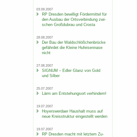
03.09.2007
RP Dres­den be­wil­ligt För­der­mit­tel für
den Aus­bau der Orts­ver­bin­dung zwi­
schen Groß­du­brau und Crosta
28.08.2007
Der Bau der Wald­schlöß­chen­brü­cke
ge­fähr­det die Klei­ne Huf­ei­sen­na­se
nicht
27.08.2007
SI­GNUM – Edler Glanz von Gold
und Sil­ber
25.07.2007
Lärm am Ent­ste­hungs­ort ver­hin­dern!
19.07.2007
Ho­yers­wer­da­er Haus­halt muss auf
neue Kreis­struk­tur ein­ge­stellt wer­den
19.07.2007
RP Dres­den macht mit letz­tem Zu­