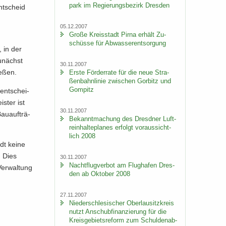
park im Re­gie­rungs­be­zirk Dres­den
ent­scheid
05.12.2007
Große Kreis­stadt Pirna er­hält Zu­
schüs­se für Ab­was­ser­ent­sor­gung
 in der
u­nächst
30.11.2007
e­ßen.
Erste För­der­ra­te für die neue Stra­
ßen­bahn­li­nie zwi­schen Gor­bitz und
Gom­pitz
ent­schei­
s­ter ist
30.11.2007
au­auf­trä­
Be­kannt­ma­chung des Dresd­ner Luft­
rein­hal­te­pla­nes er­folgt vor­aus­sicht­
lich 2008
adt keine
. Dies
30.11.2007
Nacht­flug­ver­bot am Flug­ha­fen Dres­
er­wal­tung
den ab Ok­to­ber 2008
27.11.2007
Nie­der­schle­si­scher Ober­lau­sitz­kreis
nutzt An­schub­fi­nan­zie­rung für die
Kreis­ge­biets­re­form zum Schul­den­ab­