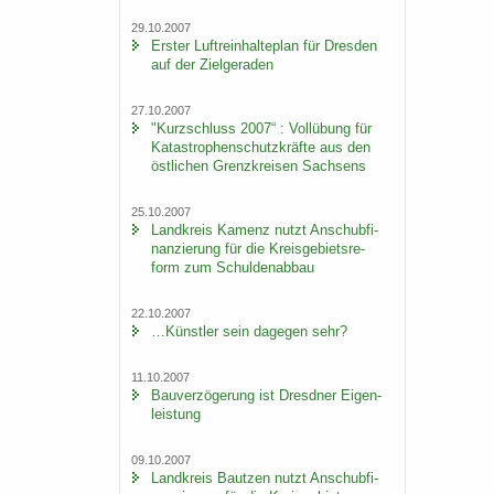
29.10.2007
Ers­ter Luft­rein­hal­te­plan für Dres­den
auf der Ziel­ge­ra­den
27.10.2007
"Kurz­schluss 2007“ : Voll­übung für
Ka­ta­stro­phen­schutz­kräf­te aus den
öst­li­chen Grenz­krei­sen Sach­sens
25.10.2007
Land­kreis Ka­menz nutzt An­schub­fi­
nan­zie­rung für die Kreis­ge­biets­re­
form zum Schul­den­ab­bau
22.10.2007
…Künst­ler sein da­ge­gen sehr?
11.10.2007
Bau­ver­zö­ge­rung ist Dresd­ner Ei­gen­
leis­tung
09.10.2007
Land­kreis Baut­zen nutzt An­schub­fi­