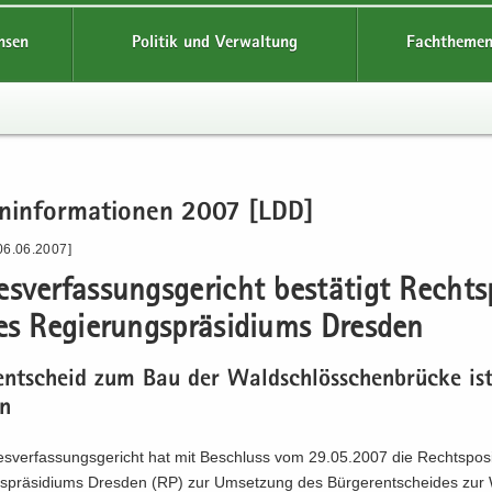
hsen
Politik und Verwaltung
Fachthemen
en­in­for­ma­tio­nen 2007 [LDD]
06.06.2007]
s­ver­fas­sungs­ge­richt be­stä­tigt Rechts­p
es Re­gie­rungs­prä­si­di­ums Dres­den
­ent­scheid zum Bau der Wald­schlöss­chen­brü­cke i
en
­ver­fas­sungs­ge­richt hat mit Be­schluss vom 29.05.2007 die Rechts­po­si­
s­prä­si­di­ums Dres­den (RP) zur Um­set­zung des Bür­ger­ent­schei­des zur