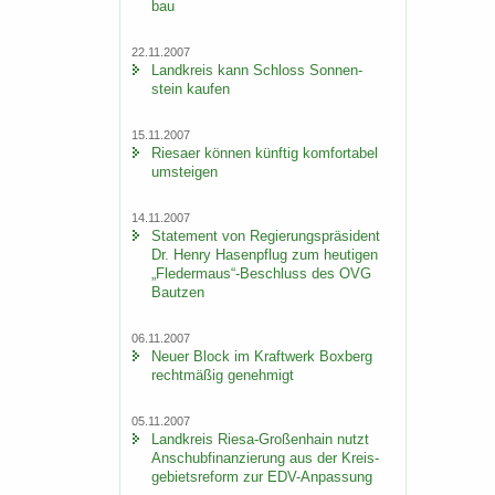
bau
22.11.2007
Land­kreis kann Schloss Son­nen­
stein kau­fen
15.11.2007
Rie­sa­er kön­nen künf­tig kom­for­ta­bel
um­stei­gen
14.11.2007
State­ment von Re­gie­rungs­prä­si­dent
Dr. Henry Ha­sen­pflug zum heu­ti­gen
„Fle­der­maus“-​Beschluss des OVG
Baut­zen
06.11.2007
Neuer Block im Kraft­werk Box­berg
recht­mä­ßig ge­neh­migt
05.11.2007
Land­kreis Riesa-​Großenhain nutzt
An­schub­fi­nan­zie­rung aus der Kreis­
ge­biets­re­form zur EDV-​Anpassung