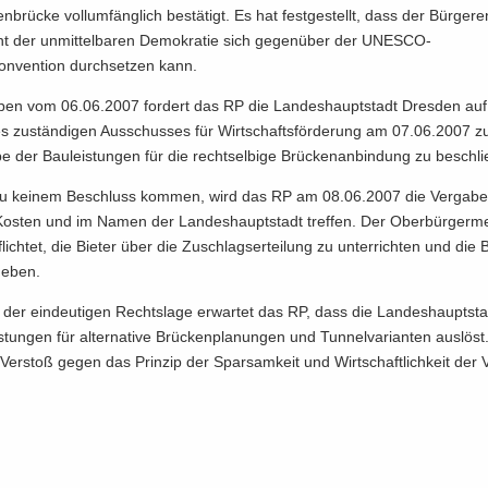
n­brü­cke voll­um­fäng­lich be­stä­tigt. Es hat fest­ge­stellt, dass der Bür­ger­
t der un­mit­tel­ba­ren De­mo­kra­tie sich ge­gen­über der UNESCO-​
nvention durch­set­zen kann.
­ben vom 06.06.2007 for­dert das RP die Lan­des­haupt­stadt Dres­den auf,
s zu­stän­di­gen Aus­schus­ses für Wirt­schafts­för­de­rung am 07.06.2007 z
be der Bau­leis­tun­gen für die recht­sel­bi­ge Brü­cken­an­bin­dung zu be­schli
 zu kei­nem Be­schluss kom­men, wird das RP am 08.06.2007 die Ver­ga­be­
os­ten und im Namen der Lan­des­haupt­stadt tref­fen. Der Ober­bür­ger­mei
lich­tet, die Bie­ter über die Zu­schlags­er­tei­lung zu un­ter­rich­ten und die B
ge­ben.
er ein­deu­ti­gen Rechts­la­ge er­war­tet das RP, dass die Lan­des­haupt­st
tun­gen für al­ter­na­ti­ve Brü­cken­pla­nun­gen und Tun­nel­va­ri­an­ten aus­löst
er­stoß gegen das Prin­zip der Spar­sam­keit und Wirt­schaft­lich­keit der V