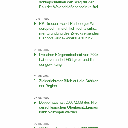
schlag­schrei­ben den Weg für den
Bau der Wald­schlöß­chen­brü­cke frei
17.07.2007
RP Dres­den weist Ra­de­ber­ger Wi­
der­spruch hin­sicht­lich rechts­wirk­sa­
mer Grün­dung des Zweck­ver­ban­des
Bischofswerda-​Röderaue zu­rück
29.06.2007
Dresd­ner Bür­ger­ent­scheid von 2005
hat un­ver­än­dert Gül­tig­keit und Bin­
dungs­wir­kung
28.06.2007
Ziel­ge­rich­te­ter Blick auf die Stär­ken
der Re­gi­on
28.06.2007
Dop­pel­haus­halt 2007/2008 des Nie­
der­schle­si­schen Ober­lau­sitz­krei­ses
kann voll­zo­gen wer­den
27.06.2007