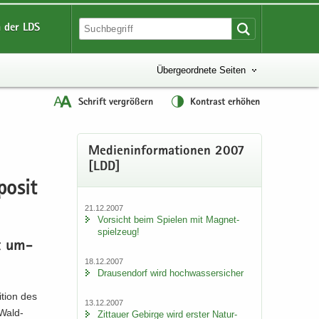
 der LDS
Übergeordnete Seiten
Schrift vergrößern
Kontrast erhöhen
Me­di­en­in­for­ma­tio­nen 2007
[LDD]
o­si­t
21.12.2007
Vor­sicht beim Spie­len mit Ma­gnet­
spiel­zeug!
st um­
18.12.2007
Drau­sen­dorf wird hoch­was­ser­si­cher
ti­on des
13.12.2007
 Wald­
Zit­tau­er Ge­bir­ge wird ers­ter Na­tur­