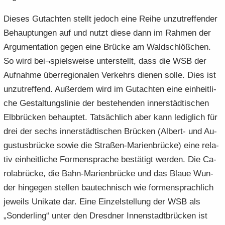
Die­ses Gut­ach­ten stellt je­doch eine Reihe un­zu­tref­fen­der
Be­haup­tun­gen auf und nutzt diese dann im Rah­men der
Ar­gu­men­ta­ti­on gegen eine Brü­cke am Wald­schlöß­chen.
So wird bei¬spiels­wei­se un­ter­stellt, dass die WSB der
Auf­nah­me über­re­gio­na­len Ver­kehrs die­nen solle. Dies ist
un­zu­tref­fend. Au­ßer­dem wird im Gut­ach­ten eine ein­heit­li­
che Ge­stal­tungs­li­nie der be­stehen­den in­ner­städ­ti­schen
Elb­brü­cken be­haup­tet. Tat­säch­lich aber kann le­dig­lich für
drei der sechs in­ner­städ­ti­schen Brü­cken (Albert-​ und Au­
gus­tus­brü­cke sowie die Straßen-​Marienbrücke) eine re­la­
tiv ein­heit­li­che For­men­spra­che be­stä­tigt wer­den. Die Ca­
ro­l­a­b­rü­cke, die Bahn-​Marienbrücke und das Blaue Wun­
der hin­ge­gen stel­len bau­tech­nisch wie for­men­sprach­lich
je­weils Uni­ka­te dar. Eine Ein­zel­stel­lung der WSB als
„Son­der­ling“ unter den Dresd­ner In­nen­stadt­brü­cken ist