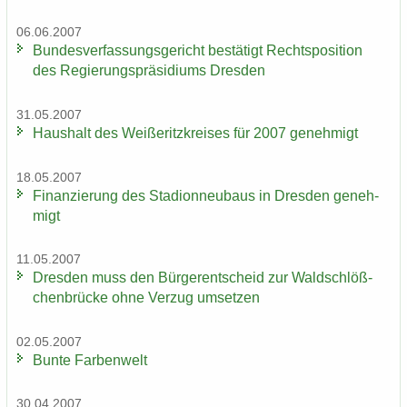
06.06.2007
Bun­des­ver­fas­sungs­ge­richt be­stä­tigt Rechts­po­si­ti­on
des Re­gie­rungs­prä­si­di­ums Dres­den
31.05.2007
Haus­halt des Wei­ße­ritz­krei­ses für 2007 ge­neh­migt
18.05.2007
Fi­nan­zie­rung des Sta­di­on­neu­baus in Dres­den ge­neh­
migt
11.05.2007
Dres­den muss den Bür­ger­ent­scheid zur Wald­schlöß­
chen­brü­cke ohne Ver­zug um­set­zen
02.05.2007
Bunte Far­ben­welt
30.04.2007