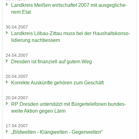
Land­kreis Mei­ßen wirt­schaf­tet 2007 mit aus­ge­gli­che­
nem Etat
30.04.2007
Land­kreis Löbau-​Zittau muss bei der Haus­halts­kon­so­
li­die­rung nach­bes­sern
24.04.2007
Dres­den ist fi­nan­zi­ell auf gutem Weg
20.04.2007
Kor­rek­te Aus­künf­te ge­hö­ren zum Ge­schäft
20.04.2007
RP Dres­den un­ter­stützt mit Bür­ger­te­le­fo­nen bun­des­
wei­te Ak­ti­on gegen Lärm
17.04.2007
„Bild­wel­ten - Klang­wel­ten - Ge­gen­wel­ten“