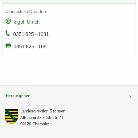
Dienst­stel­le Dres­den
In­golf Ul­rich
0351 825 - 1031
0351 825 - 1091
Herausgeber
Lan­des­di­rek­ti­on Sach­sen
Alt­chem­nit­zer Stra­ße 41
09120 Chem­nitz