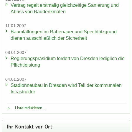
Ver­trag re­gelt erst­ma­lig gleich­zei­ti­ge Sa­nie­rung und
Ab­riss von Bau­denk­ma­len
11.01.2007
Baum­fäl­lun­gen im Ra­be­nau­er und Spech­tritz­grund
die­nen aus­schließ­lich der Si­cher­heit
08.01.2007
Re­gie­rungs­prä­si­di­um for­dert von Dres­den le­dig­lich die
Pflicht­leis­tung
04.01.2007
Sta­di­on­neu­bau in Dres­den wird Teil der kom­mu­na­len
In­fra­struk­tur
Liste re­du­zie­ren ...
Ihr Kon­takt vor Ort