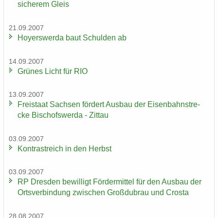
si­che­rem Gleis
21.09.2007
Ho­yers­wer­da baut Schul­den ab
14.09.2007
Grü­nes Licht für RIO
13.09.2007
Frei­staat Sach­sen för­dert Aus­bau der Ei­sen­bahn­stre­
cke Bi­schofs­wer­da - Zit­tau
03.09.2007
Kon­trast­reich in den Herbst
03.09.2007
RP Dres­den be­wil­ligt För­der­mit­tel für den Aus­bau der
Orts­ver­bin­dung zwi­schen Groß­du­brau und Crosta
28.08.2007