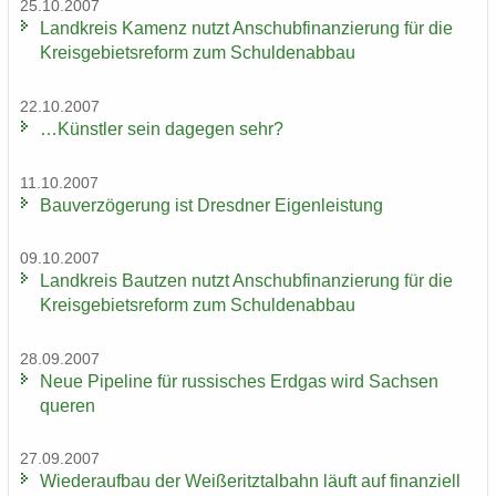
25.10.2007
Land­kreis Ka­menz nutzt An­schub­fi­nan­zie­rung für die
Kreis­ge­biets­re­form zum Schul­den­ab­bau
22.10.2007
…Künst­ler sein da­ge­gen sehr?
11.10.2007
Bau­ver­zö­ge­rung ist Dresd­ner Ei­gen­leis­tung
09.10.2007
Land­kreis Baut­zen nutzt An­schub­fi­nan­zie­rung für die
Kreis­ge­biets­re­form zum Schul­den­ab­bau
28.09.2007
Neue Pipe­line für rus­si­sches Erd­gas wird Sach­sen
que­ren
27.09.2007
Wie­der­auf­bau der Wei­ße­ritz­tal­bahn läuft auf fi­nan­zi­ell