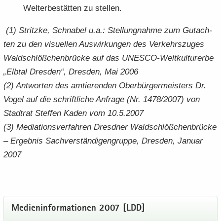
Welt­erbe­stät­ten zu stel­len.
(1) Stritz­ke, Schna­bel u.a.: Stel­lung­nah­me zum Gut­ach­
ten zu den vi­su­el­len Aus­wir­kun­gen des Ver­kehrs­zu­ges
Wald­schlöß­chen­brü­cke auf das UNESCO-​Weltkulturerbe
„Elb­tal Dres­den“, Dres­den, Mai 2006
(2) Ant­wor­ten des am­tie­ren­den Ober­bür­ger­meis­ters Dr.
Vogel auf die schrift­li­che An­fra­ge (Nr. 1478/2007) von
Stadt­rat Stef­fen Kaden vom 10.5.2007
(3) Me­dia­ti­ons­ver­fah­ren Dresd­ner Wald­schlöß­chen­brü­cke
– Er­geb­nis Sach­ver­stän­di­gen­grup­pe, Dres­den, Ja­nu­ar
2007
Me­di­en­in­for­ma­tio­nen 2007 [LDD]