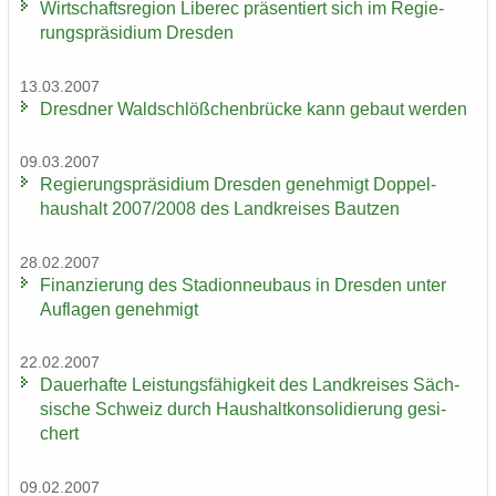
Wirt­schafts­re­gi­on Li­be­rec prä­sen­tiert sich im Re­gie­
rungs­prä­si­di­um Dres­den
13.03.2007
Dresd­ner Wald­schlöß­chen­brü­cke kann ge­baut wer­den
09.03.2007
Re­gie­rungs­prä­si­di­um Dres­den ge­neh­migt Dop­pel­
haus­halt 2007/2008 des Land­krei­ses Baut­zen
28.02.2007
Fi­nan­zie­rung des Sta­di­on­neu­baus in Dres­den unter
Auf­la­gen ge­neh­migt
22.02.2007
Dau­er­haf­te Leis­tungs­fä­hig­keit des Land­krei­ses Säch­
si­sche Schweiz durch Haus­halt­kon­so­li­die­rung ge­si­
chert
09.02.2007