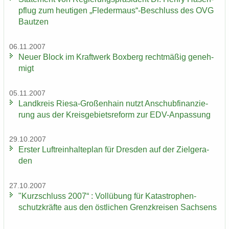
pflug zum heu­ti­gen „Fle­der­maus“-​Beschluss des OVG
Baut­zen
06.11.2007
Neuer Block im Kraft­werk Box­berg recht­mä­ßig ge­neh­
migt
05.11.2007
Land­kreis Riesa-​Großenhain nutzt An­schub­fi­nan­zie­
rung aus der Kreis­ge­biets­re­form zur EDV-​Anpassung
29.10.2007
Ers­ter Luft­rein­hal­te­plan für Dres­den auf der Ziel­ge­ra­
den
27.10.2007
"Kurz­schluss 2007“ : Voll­übung für Ka­ta­stro­phen­
schutz­kräf­te aus den öst­li­chen Grenz­krei­sen Sach­sens