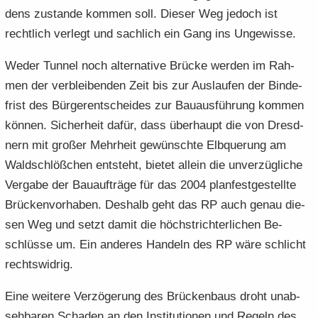
dens zu­stan­de kom­men soll. Die­ser Weg je­doch ist
recht­lich ver­legt und sach­lich ein Gang ins Un­ge­wis­se.
Weder Tun­nel noch al­ter­na­ti­ve Brü­cke wer­den im Rah­
men der ver­blei­ben­den Zeit bis zur Aus­lau­fen der Bin­de­
frist des Bür­ger­ent­schei­des zur Bau­aus­füh­rung kom­men
kön­nen. Si­cher­heit dafür, dass über­haupt die von Dresd­
nern mit gro­ßer Mehr­heit ge­wünsch­te Elb­que­rung am
Wald­schlöß­chen ent­steht, bie­tet al­lein die un­ver­züg­li­che
Ver­ga­be der Bau­auf­trä­ge für das 2004 plan­fest­ge­stell­te
Brü­cken­vor­ha­ben. Des­halb geht das RP auch genau die­
sen Weg und setzt damit die höchst­rich­ter­li­chen Be­
schlüs­se um. Ein an­de­res Han­deln des RP wäre schlicht
rechts­wid­rig.
Eine wei­te­re Ver­zö­ge­rung des Brü­cken­baus droht un­ab­
seh­ba­ren Scha­den an den In­sti­tu­tio­nen und Re­geln des