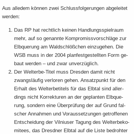
Aus al­le­dem kön­nen zwei Schluss­fol­ge­run­gen ab­ge­lei­tet
wer­den:
Das RP hat recht­lich kei­nen Hand­lungs­spiel­raum
mehr, auf so ge­nann­te Kom­pro­miss­vor­schlä­ge zur
Elb­que­rung am Wald­schlöß­chen ein­zu­ge­hen. Die
WSB muss in der 2004 plan­fest­ge­stell­ten Form ge­
baut wer­den – und zwar un­ver­züg­lich.
Der Welterbe-​Titel muss Dres­den damit nicht
zwangs­läu­fig ver­lo­ren gehen. An­satz­punkt für den
Er­halt des Welt­erbe­ti­tels für das Elb­tal sind al­ler­
dings nicht Kor­rek­tu­ren an der ge­plan­ten Elb­que­
rung, son­dern eine Über­prü­fung der auf Grund fal­
scher An­nah­men und Vor­aus­set­zun­gen ge­trof­fe­nen
Ent­schei­dung der Vil­ni­user Ta­gung des Welt­erbe­ko­
mi­tees, das Dresd­ner Elb­tal auf die Liste be­droh­ter