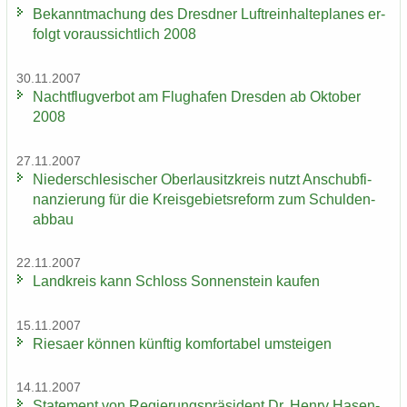
Be­kannt­ma­chung des Dresd­ner Luft­rein­hal­te­pla­nes er­
folgt vor­aus­sicht­lich 2008
30.11.2007
Nacht­flug­ver­bot am Flug­ha­fen Dres­den ab Ok­to­ber
2008
27.11.2007
Nie­der­schle­si­scher Ober­lau­sitz­kreis nutzt An­schub­fi­
nan­zie­rung für die Kreis­ge­biets­re­form zum Schul­den­
ab­bau
22.11.2007
Land­kreis kann Schloss Son­nen­stein kau­fen
15.11.2007
Rie­sa­er kön­nen künf­tig kom­for­ta­bel um­stei­gen
14.11.2007
State­ment von Re­gie­rungs­prä­si­dent Dr. Henry Ha­sen­