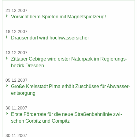
21.12.2007
Vor­sicht beim Spie­len mit Ma­gnet­spiel­zeug!
18.12.2007
Drau­sen­dorf wird hoch­was­ser­si­cher
13.12.2007
Zit­tau­er Ge­bir­ge wird ers­ter Na­tur­park im Re­gie­rungs­
be­zirk Dres­den
05.12.2007
Große Kreis­stadt Pirna er­hält Zu­schüs­se für Ab­was­ser­
ent­sor­gung
30.11.2007
Erste För­der­ra­te für die neue Stra­ßen­bahn­li­nie zwi­
schen Gor­bitz und Gom­pitz
30.11.2007