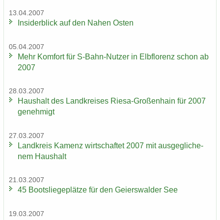
13.04.2007
In­si­der­blick auf den Nahen Osten
05.04.2007
Mehr Kom­fort für S-​Bahn-Nutzer in Elb­flo­renz schon ab
2007
28.03.2007
Haus­halt des Land­krei­ses Riesa-​Großenhain für 2007
ge­neh­migt
27.03.2007
Land­kreis Ka­menz wirt­schaf­tet 2007 mit aus­ge­gli­che­
nem Haus­halt
21.03.2007
45 Boots­lie­ge­plät­ze für den Gei­ers­wal­der See
19.03.2007