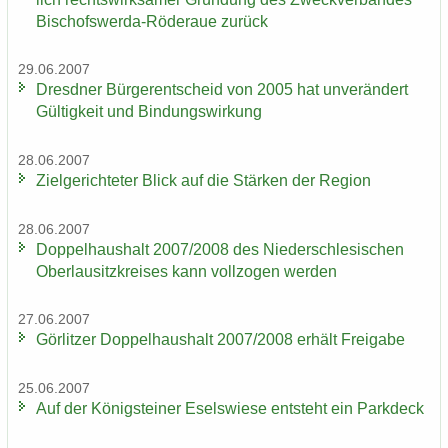
Bischofswerda-​Röderaue zu­rück
29.06.2007
Dresd­ner Bür­ger­ent­scheid von 2005 hat un­ver­än­dert
Gül­tig­keit und Bin­dungs­wir­kung
28.06.2007
Ziel­ge­rich­te­ter Blick auf die Stär­ken der Re­gi­on
28.06.2007
Dop­pel­haus­halt 2007/2008 des Nie­der­schle­si­schen
Ober­lau­sitz­krei­ses kann voll­zo­gen wer­den
27.06.2007
Gör­lit­zer Dop­pel­haus­halt 2007/2008 er­hält Frei­ga­be
25.06.2007
Auf der Kö­nig­stei­ner Esels­wie­se ent­steht ein Park­deck