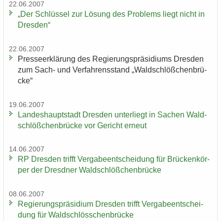
22.06.2007
„Der Schlüs­sel zur Lö­sung des Pro­blems liegt nicht in
Dres­den“
22.06.2007
Pres­se­er­klä­rung des Re­gie­rungs­prä­si­di­ums Dres­den
zum Sach- und Ver­fah­rens­stand „Wald­schlöß­chen­brü­
cke“
19.06.2007
Lan­des­haupt­stadt Dres­den un­ter­liegt in Sa­chen Wald­
schlöß­chen­brü­cke vor Ge­richt er­neut
14.06.2007
RP Dres­den trifft Ver­ga­be­ent­schei­dung für Brü­cken­kör­
per der Dresd­ner Wald­schlöß­chen­brü­cke
08.06.2007
Re­gie­rungs­prä­si­di­um Dres­den trifft Ver­ga­be­ent­schei­
dung für Wald­schlöss­chen­brü­cke