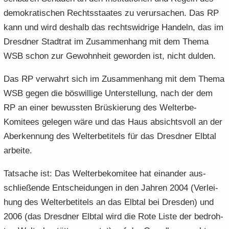
de­mo­kra­ti­schen Rechts­staa­tes zu ver­ur­sa­chen. Das RP
kann und wird des­halb das rechts­wid­ri­ge Han­deln, das im
Dresd­ner Stadt­rat im Zu­sam­men­hang mit dem Thema
WSB schon zur Ge­wohn­heit ge­wor­den ist, nicht dul­den.
Das RP ver­wahrt sich im Zu­sam­men­hang mit dem Thema
WSB gegen die bös­wil­li­ge Un­ter­stel­lung, nach der dem
RP an einer be­wuss­ten Brüs­kie­rung des Welterbe-​
Komitees ge­le­gen wäre und das Haus ab­sichts­voll an der
Ab­erken­nung des Welt­erbe­ti­tels für das Dresd­ner Elb­tal
ar­bei­te.
Tat­sa­che ist: Das Welt­erbe­ko­mi­tee hat ein­an­der aus­
schlie­ßen­de Ent­schei­dun­gen in den Jah­ren 2004 (Ver­lei­
hung des Welt­erbe­ti­tels an das Elb­tal bei Dres­den) und
2006 (das Dresd­ner Elb­tal wird die Rote Liste der be­droh­