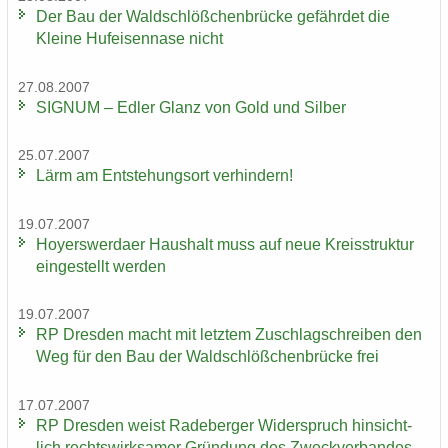
Der Bau der Wald­schlöß­chen­brü­cke ge­fähr­det die
Klei­ne Huf­ei­sen­na­se nicht
27.08.2007
SI­GNUM – Edler Glanz von Gold und Sil­ber
25.07.2007
Lärm am Ent­ste­hungs­ort ver­hin­dern!
19.07.2007
Ho­yers­wer­da­er Haus­halt muss auf neue Kreis­struk­tur
ein­ge­stellt wer­den
19.07.2007
RP Dres­den macht mit letz­tem Zu­schlag­schrei­ben den
Weg für den Bau der Wald­schlöß­chen­brü­cke frei
17.07.2007
RP Dres­den weist Ra­de­ber­ger Wi­der­spruch hin­sicht­
lich rechts­wirk­sa­mer Grün­dung des Zweck­ver­ban­des