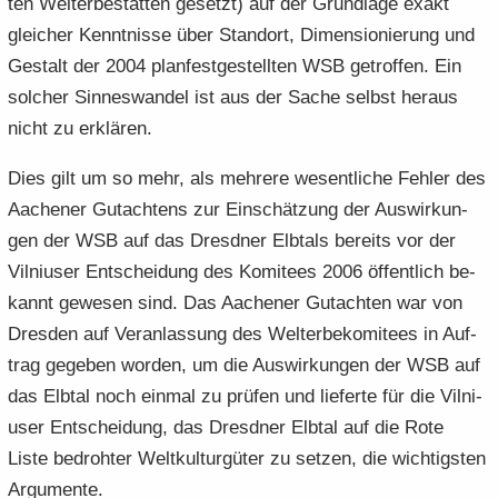
ten Welt­erbe­stät­ten ge­setzt) auf der Grund­la­ge exakt
glei­cher Kennt­nis­se über Stand­ort, Di­men­sio­nie­rung und
Ge­stalt der 2004 plan­fest­ge­stell­ten WSB ge­trof­fen. Ein
sol­cher Sin­nes­wan­del ist aus der Sache selbst her­aus
nicht zu er­klä­ren.
Dies gilt um so mehr, als meh­re­re we­sent­li­che Feh­ler des
Aa­che­ner Gut­ach­tens zur Ein­schät­zung der Aus­wir­kun­
gen der WSB auf das Dresd­ner Elb­tals be­reits vor der
Vil­ni­user Ent­schei­dung des Ko­mi­tees 2006 öf­fent­lich be­
kannt ge­we­sen sind. Das Aa­che­ner Gut­ach­ten war von
Dres­den auf Ver­an­las­sung des Welt­erbe­ko­mi­tees in Auf­
trag ge­ge­ben wor­den, um die Aus­wir­kun­gen der WSB auf
das Elb­tal noch ein­mal zu prü­fen und lie­fer­te für die Vil­ni­
user Ent­schei­dung, das Dresd­ner Elb­tal auf die Rote
Liste be­droh­ter Welt­kul­tur­gü­ter zu set­zen, die wich­tigs­ten
Ar­gu­men­te.