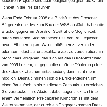
sie­del­ten Pro­jek­te sind aber le­dig­lich ge­eig­net, die Öf­fent­
lich­keit in die Irre zu füh­ren.
Wenn Ende Fe­bru­ar 2008 die Bin­de­frist des Dresd­ner
Bür­ger­ent­schei­des zum Bau der WSB aus­läuft, haben die
Brü­cken­geg­ner im Dresd­ner Stadt­rat die Mög­lich­keit,
durch ein­fa­chen Stadt­rats­be­schluss den Bau jeg­li­cher
neuen Elb­que­rung am Wald­schlöß­chen zu ver­hin­dern
oder zu­min­dest auf un­ab­seh­ba­re Zeit zu ver­schie­ben. Ein
recht­li­ches Vor­ge­hen, das sich auf den Bür­ger­ent­scheid
von 2005 be­zieht, ist gegen diese of­fe­ne Dü­pie­rung einer
di­rekt­de­mo­kra­ti­schen Ent­schei­dung dann nicht mehr
mög­lich. Des­halb mühen sich die Brü­cken­geg­ner, um
einen Bau­auf­schub bis zu die­sem Zeit­punkt zu er­rei­chen.
Sie ver­ste­cken ihre Ab­sicht dabei au­gen­blick­lich hin­ter
einem ver­meint­lich er­reich­ba­ren Kom­pro­miss mit dem
Welt­erbe­ko­mi­tee, der durch ein Ent­ge­gen­kom­men Dres­