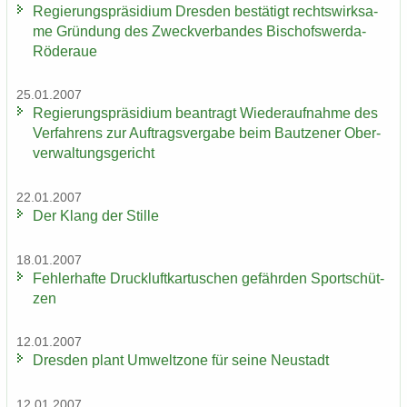
Re­gie­rungs­prä­si­di­um Dres­den be­stä­tigt rechts­wirk­sa­
me Grün­dung des Zweck­ver­ban­des Bischofswerda-​
Röderaue
25.01.2007
Re­gie­rungs­prä­si­di­um be­an­tragt Wie­der­auf­nah­me des
Ver­fah­rens zur Auf­trags­ver­ga­be beim Baut­zener Ober­
ver­wal­tungs­ge­richt
22.01.2007
Der Klang der Stil­le
18.01.2007
Feh­ler­haf­te Druck­luft­kar­tu­schen ge­fähr­den Sport­schüt­
zen
12.01.2007
Dres­den plant Um­welt­zo­ne für seine Neu­stadt
12.01.2007