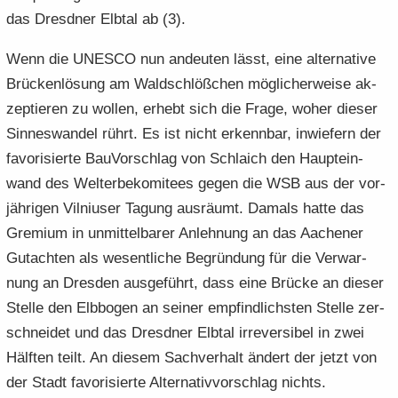
das Dresd­ner Elb­tal ab (3).
Wenn die UNESCO nun an­deu­ten lässt, eine al­ter­na­ti­ve
Brü­cken­lö­sung am Wald­schlöß­chen mög­li­cher­wei­se ak­
zep­tie­ren zu wol­len, er­hebt sich die Frage, woher die­ser
Sin­nes­wan­del rührt. Es ist nicht er­kenn­bar, in­wie­fern der
fa­vo­ri­sier­te Bau­Vor­schlag von Schlaich den Haupt­ein­
wand des Welt­erbe­ko­mi­tees gegen die WSB aus der vor­
jäh­ri­gen Vil­ni­user Ta­gung aus­räumt. Da­mals hatte das
Gre­mi­um in un­mit­tel­ba­rer An­leh­nung an das Aa­che­ner
Gut­ach­ten als we­sent­li­che Be­grün­dung für die Ver­war­
nung an Dres­den aus­ge­führt, dass eine Brü­cke an die­ser
Stel­le den Elb­bo­gen an sei­ner emp­find­lichs­ten Stel­le zer­
schnei­det und das Dresd­ner Elb­tal ir­rever­si­bel in zwei
Hälf­ten teilt. An die­sem Sach­ver­halt än­dert der jetzt von
der Stadt fa­vo­ri­sier­te Al­ter­na­tiv­vor­schlag nichts.