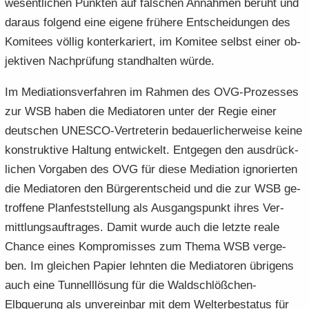
we­sent­li­chen Punk­ten auf fal­schen An­nah­men be­ruht und
dar­aus fol­gend eine ei­ge­ne frü­he­re Ent­schei­dun­gen des
Ko­mi­tees völ­lig kon­ter­ka­riert, im Ko­mi­tee selbst einer ob­
jek­ti­ven Nach­prü­fung stand­hal­ten würde.
Im Me­dia­ti­ons­ver­fah­ren im Rah­men des OVG-​Prozesses
zur WSB haben die Me­dia­to­ren unter der Regie einer
deut­schen UNESCO-​Vertreterin be­dau­er­li­cher­wei­se keine
kon­struk­ti­ve Hal­tung ent­wi­ckelt. Ent­ge­gen den aus­drück­
li­chen Vor­ga­ben des OVG für diese Me­dia­ti­on igno­rier­ten
die Me­dia­to­ren den Bür­ger­ent­scheid und die zur WSB ge­
trof­fe­ne Plan­fest­stel­lung als Aus­gangs­punkt ihres Ver­
mitt­lungs­auf­tra­ges. Damit wurde auch die letz­te reale
Chan­ce eines Kom­pro­mis­ses zum Thema WSB ver­ge­
ben. Im glei­chen Pa­pier lehn­ten die Me­dia­to­ren üb­ri­gens
auch eine Tun­nell­lö­sung für die Waldschlößchen-​
Elbquerung als un­ver­ein­bar mit dem Welt­erbe­sta­tus für