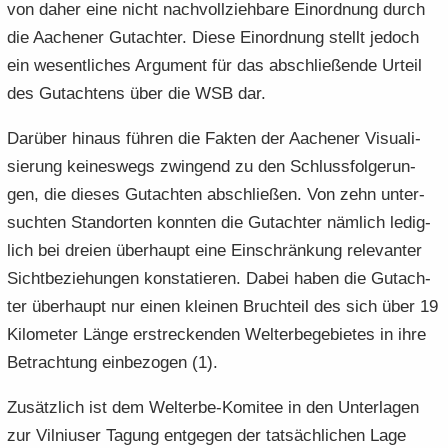
von daher eine nicht nach­voll­zieh­ba­re Ein­ord­nung durch
die Aa­che­ner Gut­ach­ter. Diese Ein­ord­nung stellt je­doch
ein we­sent­li­ches Ar­gu­ment für das ab­schlie­ßen­de Ur­teil
des Gut­ach­tens über die WSB dar.
Dar­über hin­aus füh­ren die Fak­ten der Aa­che­ner Vi­sua­li­
sie­rung kei­nes­wegs zwin­gend zu den Schluss­fol­ge­run­
gen, die die­ses Gut­ach­ten ab­schlie­ßen. Von zehn un­ter­
such­ten Stand­or­ten konn­ten die Gut­ach­ter näm­lich le­dig­
lich bei drei­en über­haupt eine Ein­schrän­kung re­le­van­ter
Sicht­be­zie­hun­gen kon­sta­tie­ren. Dabei haben die Gut­ach­
ter über­haupt nur einen klei­nen Bruch­teil des sich über 19
Ki­lo­me­ter Länge er­stre­cken­den Welt­erbe­ge­bie­tes in ihre
Be­trach­tung ein­be­zo­gen (1).
Zu­sätz­lich ist dem Welterbe-​Komitee in den Un­ter­la­gen
zur Vil­ni­user Ta­gung ent­ge­gen der tat­säch­li­chen Lage