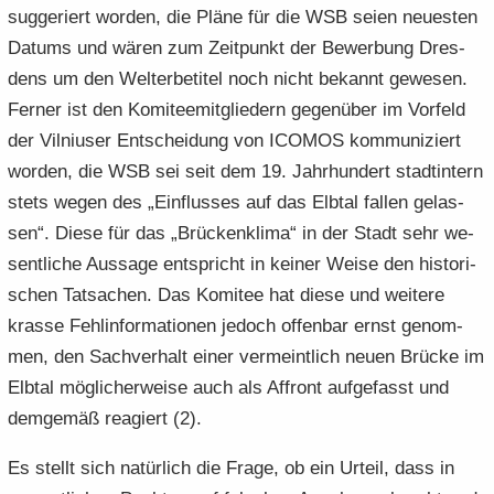
sug­ge­riert wor­den, die Pläne für die WSB seien neu­es­ten
Da­tums und wären zum Zeit­punkt der Be­wer­bung Dres­
dens um den Welt­erbe­ti­tel noch nicht be­kannt ge­we­sen.
Fer­ner ist den Ko­mi­tee­mit­glie­dern ge­gen­über im Vor­feld
der Vil­ni­user Ent­schei­dung von ICO­MOS kom­mu­ni­ziert
wor­den, die WSB sei seit dem 19. Jahr­hun­dert stadt­in­tern
stets wegen des „Ein­flus­ses auf das Elb­tal fal­len ge­las­
sen“. Diese für das „Brü­cken­kli­ma“ in der Stadt sehr we­
sent­li­che Aus­sa­ge ent­spricht in kei­ner Weise den his­to­ri­
schen Tat­sa­chen. Das Ko­mi­tee hat diese und wei­te­re
kras­se Fehl­in­for­ma­tio­nen je­doch of­fen­bar ernst ge­nom­
men, den Sach­ver­halt einer ver­meint­lich neuen Brü­cke im
Elb­tal mög­li­cher­wei­se auch als Af­front auf­ge­fasst und
dem­ge­mäß re­agiert (2).
Es stellt sich na­tür­lich die Frage, ob ein Ur­teil, dass in