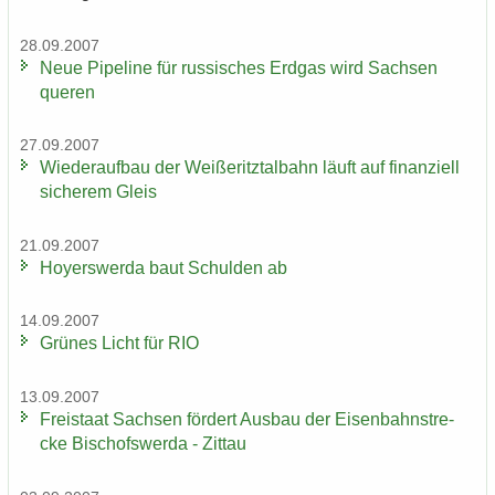
28.09.2007
Neue Pipe­line für rus­si­sches Erd­gas wird Sach­sen
que­ren
27.09.2007
Wie­der­auf­bau der Wei­ße­ritz­tal­bahn läuft auf fi­nan­zi­ell
si­che­rem Gleis
21.09.2007
Ho­yers­wer­da baut Schul­den ab
14.09.2007
Grü­nes Licht für RIO
13.09.2007
Frei­staat Sach­sen för­dert Aus­bau der Ei­sen­bahn­stre­
cke Bi­schofs­wer­da - Zit­tau