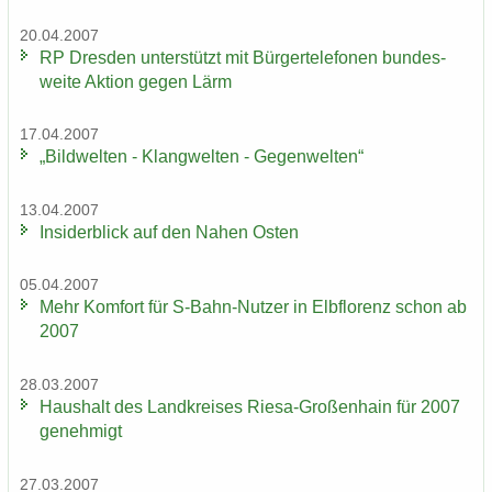
20.04.2007
RP Dres­den un­ter­stützt mit Bür­ger­te­le­fo­nen bun­des­
wei­te Ak­ti­on gegen Lärm
17.04.2007
„Bild­wel­ten - Klang­wel­ten - Ge­gen­wel­ten“
13.04.2007
In­si­der­blick auf den Nahen Osten
05.04.2007
Mehr Kom­fort für S-​Bahn-Nutzer in Elb­flo­renz schon ab
2007
28.03.2007
Haus­halt des Land­krei­ses Riesa-​Großenhain für 2007
ge­neh­migt
27.03.2007