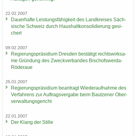
22.02.2007
Dau­er­haf­te Leis­tungs­fä­hig­keit des Land­krei­ses Säch­
si­sche Schweiz durch Haus­halt­kon­so­li­die­rung ge­si­
chert
09.02.2007
Re­gie­rungs­prä­si­di­um Dres­den be­stä­tigt rechts­wirk­sa­
me Grün­dung des Zweck­ver­ban­des Bischofswerda-​
Röderaue
25.01.2007
Re­gie­rungs­prä­si­di­um be­an­tragt Wie­der­auf­nah­me des
Ver­fah­rens zur Auf­trags­ver­ga­be beim Baut­zener Ober­
ver­wal­tungs­ge­richt
22.01.2007
Der Klang der Stil­le