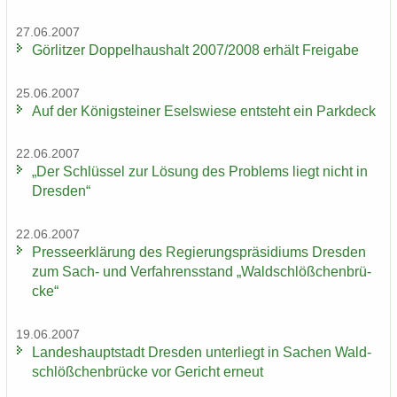
27.06.2007
Gör­lit­zer Dop­pel­haus­halt 2007/2008 er­hält Frei­ga­be
25.06.2007
Auf der Kö­nig­stei­ner Esels­wie­se ent­steht ein Park­deck
22.06.2007
„Der Schlüs­sel zur Lö­sung des Pro­blems liegt nicht in
Dres­den“
22.06.2007
Pres­se­er­klä­rung des Re­gie­rungs­prä­si­di­ums Dres­den
zum Sach- und Ver­fah­rens­stand „Wald­schlöß­chen­brü­
cke“
19.06.2007
Lan­des­haupt­stadt Dres­den un­ter­liegt in Sa­chen Wald­
schlöß­chen­brü­cke vor Ge­richt er­neut