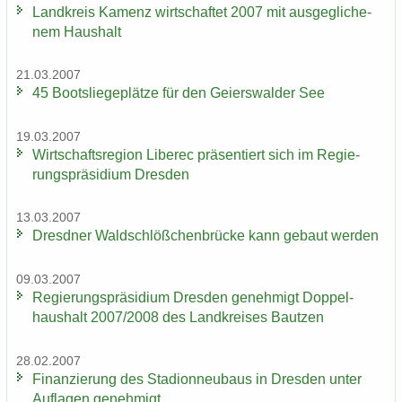
Land­kreis Ka­menz wirt­schaf­tet 2007 mit aus­ge­gli­che­
nem Haus­halt
21.03.2007
45 Boots­lie­ge­plät­ze für den Gei­ers­wal­der See
19.03.2007
Wirt­schafts­re­gi­on Li­be­rec prä­sen­tiert sich im Re­gie­
rungs­prä­si­di­um Dres­den
13.03.2007
Dresd­ner Wald­schlöß­chen­brü­cke kann ge­baut wer­den
09.03.2007
Re­gie­rungs­prä­si­di­um Dres­den ge­neh­migt Dop­pel­
haus­halt 2007/2008 des Land­krei­ses Baut­zen
28.02.2007
Fi­nan­zie­rung des Sta­di­on­neu­baus in Dres­den unter
Auf­la­gen ge­neh­migt