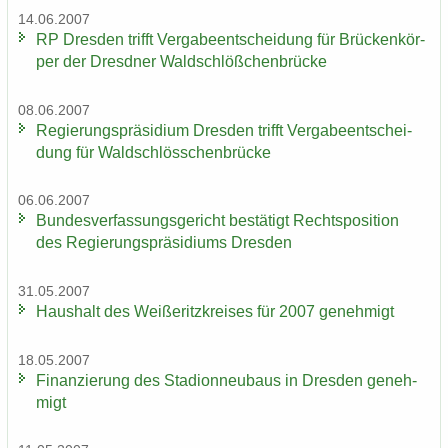
14.06.2007
RP Dres­den trifft Ver­ga­be­ent­schei­dung für Brü­cken­kör­
per der Dresd­ner Wald­schlöß­chen­brü­cke
08.06.2007
Re­gie­rungs­prä­si­di­um Dres­den trifft Ver­ga­be­ent­schei­
dung für Wald­schlöss­chen­brü­cke
06.06.2007
Bun­des­ver­fas­sungs­ge­richt be­stä­tigt Rechts­po­si­ti­on
des Re­gie­rungs­prä­si­di­ums Dres­den
31.05.2007
Haus­halt des Wei­ße­ritz­krei­ses für 2007 ge­neh­migt
18.05.2007
Fi­nan­zie­rung des Sta­di­on­neu­baus in Dres­den ge­neh­
migt