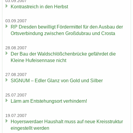
03.09.2007
Kon­trast­reich in den Herbst
03.09.2007
RP Dres­den be­wil­ligt För­der­mit­tel für den Aus­bau der
Orts­ver­bin­dung zwi­schen Groß­du­brau und Crosta
28.08.2007
Der Bau der Wald­schlöß­chen­brü­cke ge­fähr­det die
Klei­ne Huf­ei­sen­na­se nicht
27.08.2007
SI­GNUM – Edler Glanz von Gold und Sil­ber
25.07.2007
Lärm am Ent­ste­hungs­ort ver­hin­dern!
19.07.2007
Ho­yers­wer­da­er Haus­halt muss auf neue Kreis­struk­tur
ein­ge­stellt wer­den