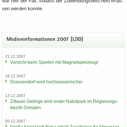
war hier der Fall, so­dass der Zu­wen­dungs­be­scheid er­las­
sen wer­den konn­te.
Me­di­en­in­for­ma­tio­nen 2007 [LDD]
21.12.2007
Vor­sicht beim Spie­len mit Ma­gnet­spiel­zeug!
18.12.2007
Drau­sen­dorf wird hoch­was­ser­si­cher
13.12.2007
Zit­tau­er Ge­bir­ge wird ers­ter Na­tur­park im Re­gie­rungs­
be­zirk Dres­den
05.12.2007
Große Kreis­stadt Pirna er­hält Zu­schüs­se für Ab­was­ser­