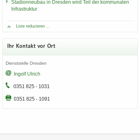
Sta­di­on­neu­bau in Dres­den wird Teil der kom­mu­na­len
In­fra­struk­tur
Liste re­du­zie­ren ...
Ihr Kon­takt vor Ort
Dienst­stel­le Dres­den
In­golf Ul­rich
0351 825 - 1031
0351 825 - 1091