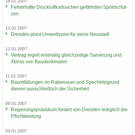
18.01.2007
Feh­ler­haf­te Druck­luft­kar­tu­schen ge­fähr­den Sport­schüt­
zen
12.01.2007
Dres­den plant Um­welt­zo­ne für seine Neu­stadt
12.01.2007
Ver­trag re­gelt erst­ma­lig gleich­zei­ti­ge Sa­nie­rung und
Ab­riss von Bau­denk­ma­len
11.01.2007
Baum­fäl­lun­gen im Ra­be­nau­er und Spech­tritz­grund
die­nen aus­schließ­lich der Si­cher­heit
08.01.2007
Re­gie­rungs­prä­si­di­um for­dert von Dres­den le­dig­lich die
Pflicht­leis­tung
04.01.2007