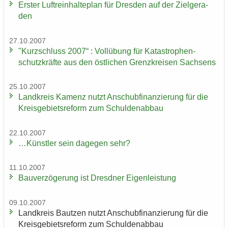
Ers­ter Luft­rein­hal­te­plan für Dres­den auf der Ziel­ge­ra­
den
27.10.2007
"Kurz­schluss 2007“ : Voll­übung für Ka­ta­stro­phen­
schutz­kräf­te aus den öst­li­chen Grenz­krei­sen Sach­sens
25.10.2007
Land­kreis Ka­menz nutzt An­schub­fi­nan­zie­rung für die
Kreis­ge­biets­re­form zum Schul­den­ab­bau
22.10.2007
…Künst­ler sein da­ge­gen sehr?
11.10.2007
Bau­ver­zö­ge­rung ist Dresd­ner Ei­gen­leis­tung
09.10.2007
Land­kreis Baut­zen nutzt An­schub­fi­nan­zie­rung für die
Kreis­ge­biets­re­form zum Schul­den­ab­bau