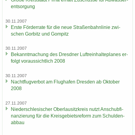
ent­sor­gung
30.11.2007
Erste För­der­ra­te für die neue Stra­ßen­bahn­li­nie zwi­
schen Gor­bitz und Gom­pitz
30.11.2007
Be­kannt­ma­chung des Dresd­ner Luft­rein­hal­te­pla­nes er­
folgt vor­aus­sicht­lich 2008
30.11.2007
Nacht­flug­ver­bot am Flug­ha­fen Dres­den ab Ok­to­ber
2008
27.11.2007
Nie­der­schle­si­scher Ober­lau­sitz­kreis nutzt An­schub­fi­
nan­zie­rung für die Kreis­ge­biets­re­form zum Schul­den­
ab­bau