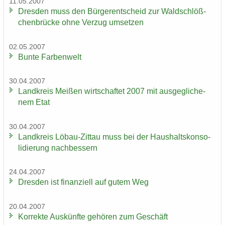
11.05.2007
Dres­den muss den Bür­ger­ent­scheid zur Wald­schlöß­
chen­brü­cke ohne Ver­zug um­set­zen
02.05.2007
Bunte Far­ben­welt
30.04.2007
Land­kreis Mei­ßen wirt­schaf­tet 2007 mit aus­ge­gli­che­
nem Etat
30.04.2007
Land­kreis Löbau-​Zittau muss bei der Haus­halts­kon­so­
li­die­rung nach­bes­sern
24.04.2007
Dres­den ist fi­nan­zi­ell auf gutem Weg
20.04.2007
Kor­rek­te Aus­künf­te ge­hö­ren zum Ge­schäft