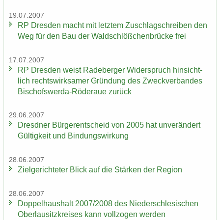
19.07.2007
RP Dres­den macht mit letz­tem Zu­schlag­schrei­ben den
Weg für den Bau der Wald­schlöß­chen­brü­cke frei
17.07.2007
RP Dres­den weist Ra­de­ber­ger Wi­der­spruch hin­sicht­
lich rechts­wirk­sa­mer Grün­dung des Zweck­ver­ban­des
Bischofswerda-​Röderaue zu­rück
29.06.2007
Dresd­ner Bür­ger­ent­scheid von 2005 hat un­ver­än­dert
Gül­tig­keit und Bin­dungs­wir­kung
28.06.2007
Ziel­ge­rich­te­ter Blick auf die Stär­ken der Re­gi­on
28.06.2007
Dop­pel­haus­halt 2007/2008 des Nie­der­schle­si­schen
Ober­lau­sitz­krei­ses kann voll­zo­gen wer­den