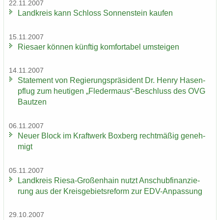
22.11.2007
Land­kreis kann Schloss Son­nen­stein kau­fen
15.11.2007
Rie­sa­er kön­nen künf­tig kom­for­ta­bel um­stei­gen
14.11.2007
State­ment von Re­gie­rungs­prä­si­dent Dr. Henry Ha­sen­
pflug zum heu­ti­gen „Fle­der­maus“-​Beschluss des OVG
Baut­zen
06.11.2007
Neuer Block im Kraft­werk Box­berg recht­mä­ßig ge­neh­
migt
05.11.2007
Land­kreis Riesa-​Großenhain nutzt An­schub­fi­nan­zie­
rung aus der Kreis­ge­biets­re­form zur EDV-​Anpassung
29.10.2007