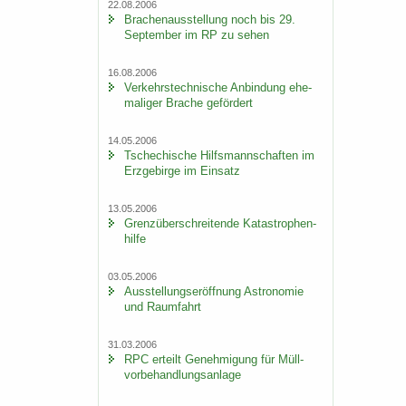
22.08.2006
Bra­chen­aus­stel­lung noch bis 29.
Sep­tem­ber im RP zu sehen
16.08.2006
Ver­kehrs­tech­ni­sche An­bin­dung ehe­
ma­li­ger Bra­che ge­för­dert
14.05.2006
Tsche­chi­sche Hilfs­mann­schaf­ten im
Erz­ge­bir­ge im Ein­satz
13.05.2006
Grenz­über­schrei­ten­de Ka­ta­stro­phen­
hil­fe
03.05.2006
Aus­stel­lungs­er­öff­nung As­tro­no­mie
und Raum­fahrt
31.03.2006
RPC er­teilt Ge­neh­mi­gung für Müll­
vor­be­hand­lungs­an­la­ge