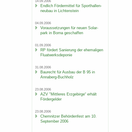
14.09.2006
End­lich För­der­mit­tel für Sport­hal­len­
neu­bau in Lich­ten­stein
04.09.2006
Vor­aus­set­zun­gen für neuen So­lar­
park in Borna ge­schaf­fen
01.09.2006
RP för­dert Sa­nie­rung der ehe­ma­li­gen
Fluat­werks­de­po­nie
31.08.2006
Bau­recht für Aus­bau der B 95 in
Annaberg-​Buchholz
23.08.2006
AZV "Mitt­le­res Erz­ge­bir­ge“ er­hält
För­der­gel­der
23.08.2006
Chem­nit­zer Be­hör­den­fest am 10.
Sep­tem­ber 2006