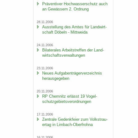
Prä­ven­ti­ver Hoch­was­ser­schutz auch
an Ge­wäs­sern 2. Ord­nung
28.11.2006
Aus­stel­lung des Amtes für Land­wirt­
schaft Dö­beln - Mitt­wei­da
24.11.2006
Bi­la­te­ra­les Ar­beits­tref­fen der Land­
wirt­schafts­ver­wal­tun­gen
23.11.2006
Neues Auf­ga­ben­trä­ger­ver­zeich­nis
her­aus­ge­ge­ben
20.11.2006
RP Chem­nitz er­lässt 19 Vo­gel­
schutz­ge­biets­ver­ord­nun­gen
17.11.2006
Zen­tra­le Ge­denk­fei­er zum Volks­trau­
er­tag in Limbach-​Oberfrohna
16.11.2006