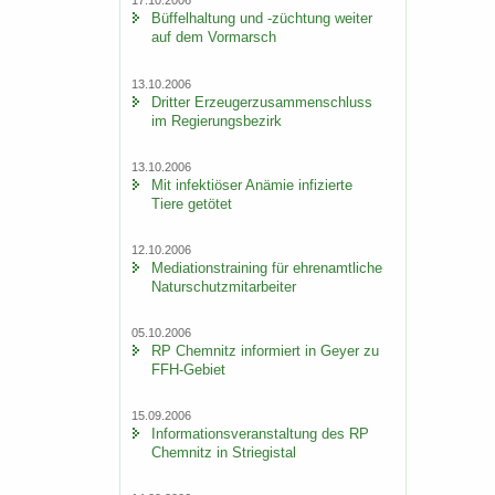
17.10.2006
Büf­fel­hal­tung und -​züchtung wei­ter
auf dem Vor­marsch
13.10.2006
Drit­ter Er­zeu­ger­zu­sam­men­schluss
im Re­gie­rungs­be­zirk
13.10.2006
Mit in­fek­tiö­ser An­ämie in­fi­zier­te
Tiere ge­tö­tet
12.10.2006
Me­dia­ti­ons­trai­ning für eh­ren­amt­li­che
Na­tur­schutz­mit­ar­bei­ter
05.10.2006
RP Chem­nitz in­for­miert in Geyer zu
FFH-​Gebiet
15.09.2006
In­for­ma­ti­ons­ver­an­stal­tung des RP
Chem­nitz in Strie­gi­stal