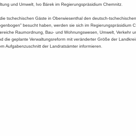
­tung und Um­welt, Ivo Bárek im Re­gie­rungs­prä­si­di­um Chem­nitz.
ie tsche­chi­schen Gäste in Ober­wie­sen­thal den deutsch-​tschechischen
­gen­bo­gen" be­sucht haben, wer­den sie sich im Re­gie­rungs­prä­si­di­um 
e­rei­che Raum­ord­nung, Bau- und Woh­nungs­we­sen, Um­welt, Ver­kehr u
 die ge­plan­te Ver­wal­tungs­re­form mit ver­än­der­ter Größe der Land­krei
tem Auf­ga­ben­zu­schnitt der Land­rats­äm­ter in­for­mie­ren.