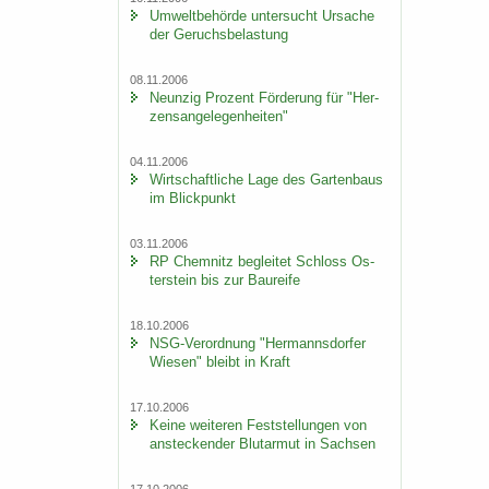
Um­welt­be­hör­de un­ter­sucht Ur­sa­che
der Ge­ruchs­be­las­tung
08.11.2006
Neun­zig Pro­zent För­de­rung für "Her­
zens­an­ge­le­gen­hei­ten"
04.11.2006
Wirt­schaft­li­che Lage des Gar­ten­baus
im Blick­punkt
03.11.2006
RP Chem­nitz be­glei­tet Schloss Os­
ter­stein bis zur Bau­rei­fe
18.10.2006
NSG-​Verordnung "Her­manns­dor­fer
Wie­sen" bleibt in Kraft
17.10.2006
Keine wei­te­ren Fest­stel­lun­gen von
an­ste­cken­der Blut­ar­mut in Sach­sen