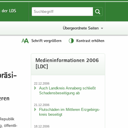
 der LDS
Übergeordnete Seiten
Schrift vergrößern
Kontrast erhöhen
Me­di­en­in­for­ma­tio­nen 2006
[LDC]
rä­si­
22.12.2006
Auch Land­kreis An­na­berg schließt
Scha­dens­be­sei­ti­gung ab
e­ren
21.12.2006
Flut­schä­den im Mitt­le­ren Erz­ge­birgs­
kreis be­sei­tigt
e­pu­blik
öf­fent­li­
18.12.2006