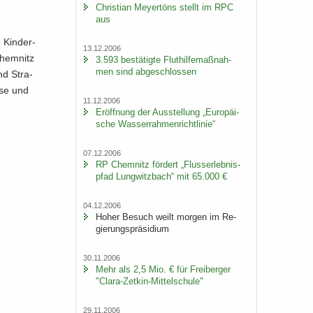
Chris­ti­an Mey­er­töns stellt im RPC
aus
 Kin­der­
13.12.2006
Chem­nitz
3.593 be­stä­tig­te Flut­hil­fe­maß­nah­
men sind ab­ge­schlos­sen
nd Stra­
­se und
11.12.2006
Er­öff­nung der Aus­stel­lung „Eu­ro­päi­
sche Was­ser­rah­men­richt­li­nie“
07.12.2006
RP Chem­nitz för­dert „Fluss­erleb­nis­
pfad Lung­witz­bach“ mit 65.000 €
04.12.2006
Hoher Be­such weilt mor­gen im Re­
gie­rungs­prä­si­di­um
30.11.2006
Mehr als 2,5 Mio. € für Frei­ber­ger
"Clara-​Zetkin-Mittelschule"
29.11.2006