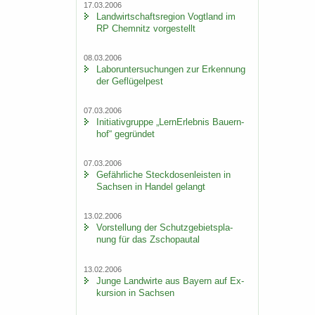
17.03.2006
Land­wirt­schafts­re­gi­on Vogt­land im
RP Chem­nitz vor­ge­stellt
08.03.2006
La­bor­un­ter­su­chun­gen zur Er­ken­nung
der Ge­flü­gel­pest
07.03.2006
In­itia­tiv­grup­pe „Lern­Erleb­nis Bau­ern­
hof“ ge­grün­det
07.03.2006
Ge­fähr­li­che Steck­do­sen­leis­ten in
Sach­sen in Han­del ge­langt
13.02.2006
Vor­stel­lung der Schutz­ge­biets­pla­
nung für das Zscho­pau­tal
13.02.2006
Junge Land­wir­te aus Bay­ern auf Ex­
kur­si­on in Sach­sen