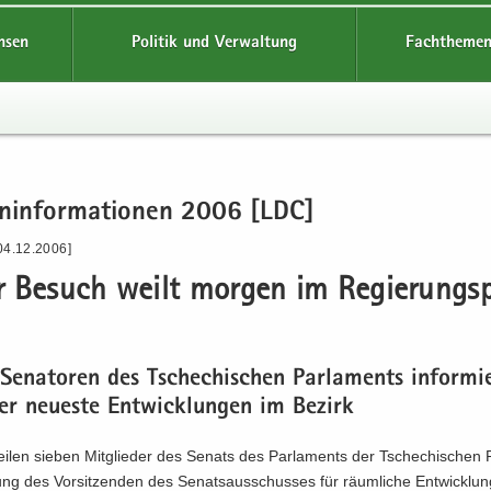
hsen
Politik und Verwaltung
Fachthemen
en­in­for­ma­tio­nen 2006 [LDC]
04.12.2006]
 Be­such weilt mor­gen im Re­gie­rungs­p
Se­na­to­ren des Tsche­chi­schen Par­la­ments in­for­mi
er neu­es­te Ent­wick­lun­gen im Be­zirk
­len sie­ben Mit­glie­der des Se­nats des Par­la­ments der Tsche­chi­schen R
ung des Vor­sit­zen­den des Se­nats­aus­schus­ses für räum­li­che Ent­wick­lung, 