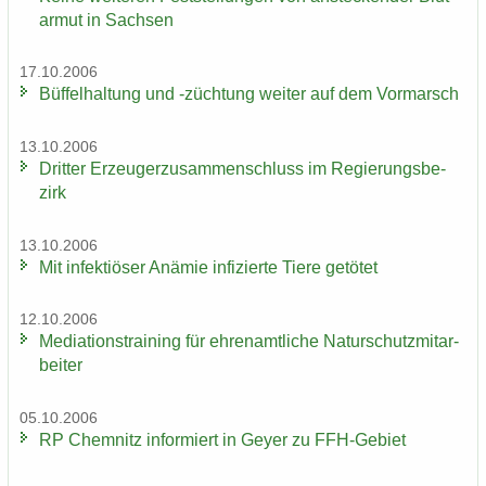
ar­mut in Sach­sen
17.10.2006
Büf­fel­hal­tung und -​züchtung wei­ter auf dem Vor­marsch
13.10.2006
Drit­ter Er­zeu­ger­zu­sam­men­schluss im Re­gie­rungs­be­
zirk
13.10.2006
Mit in­fek­tiö­ser An­ämie in­fi­zier­te Tiere ge­tö­tet
12.10.2006
Me­dia­ti­ons­trai­ning für eh­ren­amt­li­che Na­tur­schutz­mit­ar­
bei­ter
05.10.2006
RP Chem­nitz in­for­miert in Geyer zu FFH-​Gebiet