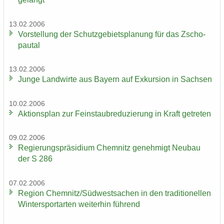
13.02.2006
Vor­stel­lung der Schutz­ge­biets­pla­nung für das Zscho­
pau­tal
13.02.2006
Junge Land­wir­te aus Bay­ern auf Ex­kur­si­on in Sach­sen
10.02.2006
Ak­ti­ons­plan zur Fein­staub­re­du­zie­rung in Kraft ge­tre­ten
09.02.2006
Re­gie­rungs­prä­si­di­um Chem­nitz ge­neh­migt Neu­bau
der S 286
07.02.2006
Re­gi­on Chem­nitz/Süd­west­sa­chen in den tra­di­tio­nel­len
Win­ter­sport­ar­ten wei­ter­hin füh­rend