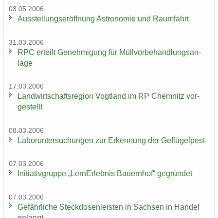
03.05.2006
Aus­stel­lungs­er­öff­nung As­tro­no­mie und Raum­fahrt
31.03.2006
RPC er­teilt Ge­neh­mi­gung für Müll­vor­be­hand­lungs­an­
la­ge
17.03.2006
Land­wirt­schafts­re­gi­on Vogt­land im RP Chem­nitz vor­
ge­stellt
08.03.2006
La­bor­un­ter­su­chun­gen zur Er­ken­nung der Ge­flü­gel­pest
07.03.2006
In­itia­tiv­grup­pe „Lern­Erleb­nis Bau­ern­hof“ ge­grün­det
07.03.2006
Ge­fähr­li­che Steck­do­sen­leis­ten in Sach­sen in Han­del
ge­langt