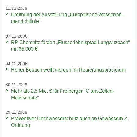
11.12.2006
Er­öff­nung der Aus­stel­lung „Eu­ro­päi­sche Was­ser­rah­
men­richt­li­nie“
07.12.2006
RP Chem­nitz för­dert „Fluss­erleb­nis­pfad Lung­witz­bach“
mit 65.000 €
04.12.2006
Hoher Be­such weilt mor­gen im Re­gie­rungs­prä­si­di­um
30.11.2006
Mehr als 2,5 Mio. € für Frei­ber­ger "Clara-​Zetkin-
Mittelschule"
29.11.2006
Prä­ven­ti­ver Hoch­was­ser­schutz auch an Ge­wäs­sern 2.
Ord­nung