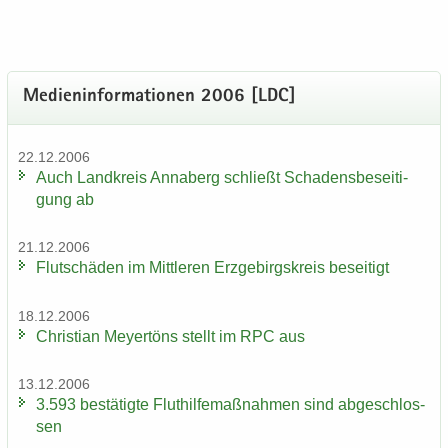
Me­di­en­in­for­ma­tio­nen 2006 [LDC]
22.12.2006
Auch Land­kreis An­na­berg schließt Scha­dens­be­sei­ti­
gung ab
21.12.2006
Flut­schä­den im Mitt­le­ren Erz­ge­birgs­kreis be­sei­tigt
18.12.2006
Chris­ti­an Mey­er­töns stellt im RPC aus
13.12.2006
3.593 be­stä­tig­te Flut­hil­fe­maß­nah­men sind ab­ge­schlos­
sen