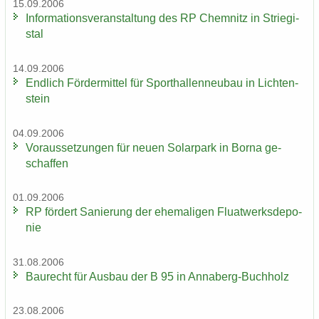
15.09.2006
In­for­ma­ti­ons­ver­an­stal­tung des RP Chem­nitz in Strie­gi­
stal
14.09.2006
End­lich För­der­mit­tel für Sport­hal­len­neu­bau in Lich­ten­
stein
04.09.2006
Vor­aus­set­zun­gen für neuen So­lar­park in Borna ge­
schaf­fen
01.09.2006
RP för­dert Sa­nie­rung der ehe­ma­li­gen Fluat­werks­de­po­
nie
31.08.2006
Bau­recht für Aus­bau der B 95 in Annaberg-​Buchholz
23.08.2006