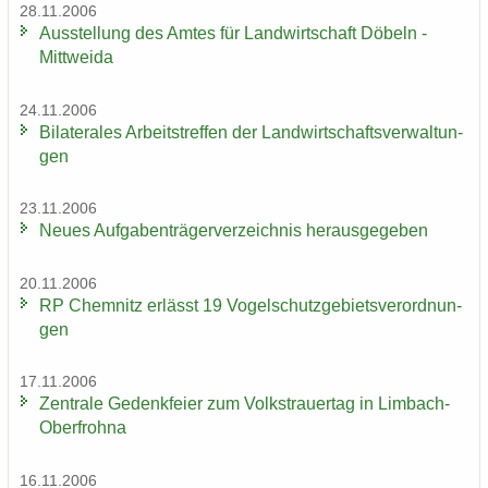
28.11.2006
Aus­stel­lung des Amtes für Land­wirt­schaft Dö­beln -
Mitt­wei­da
24.11.2006
Bi­la­te­ra­les Ar­beits­tref­fen der Land­wirt­schafts­ver­wal­tun­
gen
23.11.2006
Neues Auf­ga­ben­trä­ger­ver­zeich­nis her­aus­ge­ge­ben
20.11.2006
RP Chem­nitz er­lässt 19 Vo­gel­schutz­ge­biets­ver­ord­nun­
gen
17.11.2006
Zen­tra­le Ge­denk­fei­er zum Volks­trau­er­tag in Limbach-​
Oberfrohna
16.11.2006