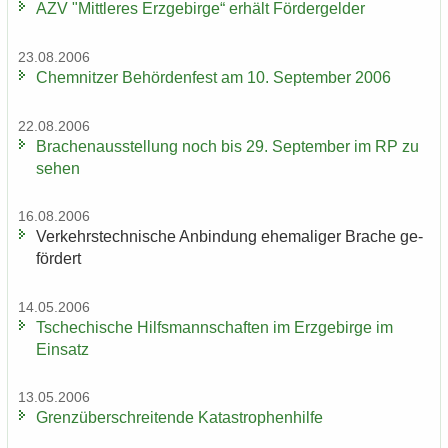
AZV "Mitt­le­res Erz­ge­bir­ge“ er­hält För­der­gel­der
23.08.2006
Chem­nit­zer Be­hör­den­fest am 10. Sep­tem­ber 2006
22.08.2006
Bra­chen­aus­stel­lung noch bis 29. Sep­tem­ber im RP zu
sehen
16.08.2006
Ver­kehrs­tech­ni­sche An­bin­dung ehe­ma­li­ger Bra­che ge­
för­dert
14.05.2006
Tsche­chi­sche Hilfs­mann­schaf­ten im Erz­ge­bir­ge im
Ein­satz
13.05.2006
Grenz­über­schrei­ten­de Ka­ta­stro­phen­hil­fe