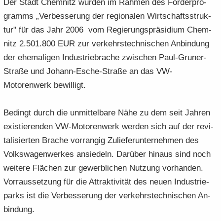
Der Stadt Chem­nitz wur­den im Rah­men des För­der­pro­
gramms „Ver­bes­se­rung der re­gio­na­len Wirt­schafts­struk­
tur" für das Jahr 2006 vom Re­gie­rungs­prä­si­di­um Chem­
nitz 2.501.800 EUR zur ver­kehrs­tech­ni­schen An­bin­dung
der ehe­ma­li­gen In­dus­trie­bra­che zwi­schen Paul-​Gruner-
Straße und Johann-​Esche-Straße an das VW-​
Motorenwerk be­wil­ligt.
Be­dingt durch die un­mit­tel­ba­re Nähe zu dem seit Jah­ren
exis­tie­ren­den VW-​Motorenwerk wer­den sich auf der re­vi­
ta­li­sier­ten Bra­che vor­ran­gig Zu­lie­fer­un­ter­neh­men des
Volks­wa­gen­wer­kes an­sie­deln. Dar­über hin­aus sind noch
wei­te­re Flä­chen zur ge­werb­li­chen Nut­zung vor­han­den.
Vor­raus­set­zung für die At­trak­ti­vi­tät des neuen In­dus­trie­
parks ist die Ver­bes­se­rung der ver­kehrs­tech­ni­schen An­
bin­dung.