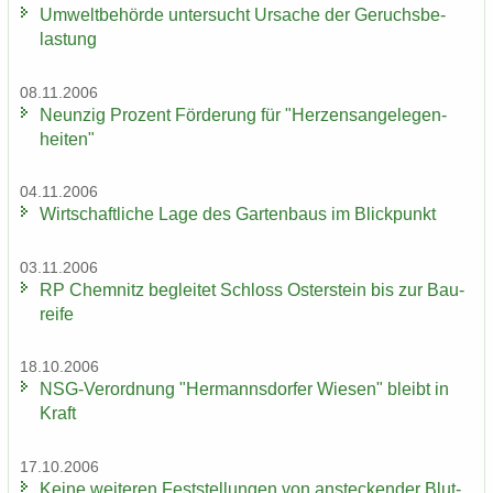
Um­welt­be­hör­de un­ter­sucht Ur­sa­che der Ge­ruchs­be­
las­tung
08.11.2006
Neun­zig Pro­zent För­de­rung für "Her­zens­an­ge­le­gen­
hei­ten"
04.11.2006
Wirt­schaft­li­che Lage des Gar­ten­baus im Blick­punkt
03.11.2006
RP Chem­nitz be­glei­tet Schloss Os­ter­stein bis zur Bau­
rei­fe
18.10.2006
NSG-​Verordnung "Her­manns­dor­fer Wie­sen" bleibt in
Kraft
17.10.2006
Keine wei­te­ren Fest­stel­lun­gen von an­ste­cken­der Blut­