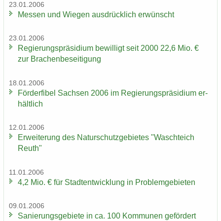
23.01.2006
Mes­sen und Wie­gen aus­drück­lich er­wünscht
23.01.2006
Re­gie­rungs­prä­si­di­um be­wil­ligt seit 2000 22,6 Mio. €
zur Bra­chen­be­sei­ti­gung
18.01.2006
För­der­fi­bel Sach­sen 2006 im Re­gie­rungs­prä­si­di­um er­
hält­lich
12.01.2006
Er­wei­te­rung des Na­tur­schutz­ge­bie­tes "Wasch­teich
Reuth"
11.01.2006
4,2 Mio. € für Stadt­ent­wick­lung in Pro­blem­ge­bie­ten
09.01.2006
Sa­nie­rungs­ge­bie­te in ca. 100 Kom­mu­nen ge­för­dert