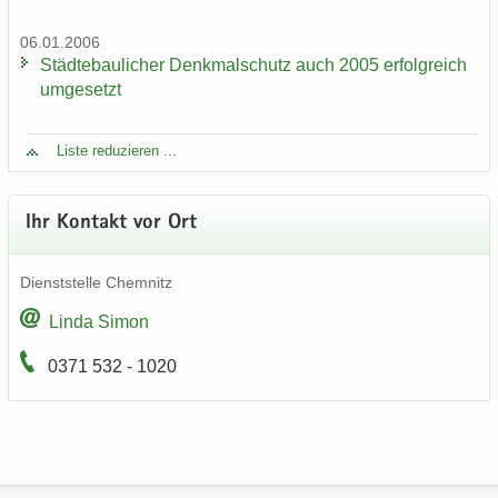
06.01.2006
Städ­te­bau­li­cher Denk­mal­schutz auch 2005 er­folg­reich
um­ge­setzt
Liste re­du­zie­ren ...
Ihr Kon­takt vor Ort
Dienst­stel­le Chem­nitz
Linda Simon
0371 532 - 1020