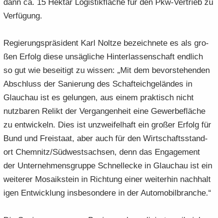
dann ca. 15 Hekt­ar Lo­gis­tik­flä­che für den Pkw-​Vertrieb zu
Ver­fü­gung.
Re­gie­rungs­prä­si­dent Karl Nolt­ze be­zeich­ne­te es als gro­
ßen Er­folg diese un­säg­li­che Hin­ter­las­sen­schaft end­lich
so gut wie be­sei­tigt zu wis­sen: „Mit dem be­vor­ste­hen­den
Ab­schluss der Sa­nie­rung des Schaf­teich­ge­län­des in
Glauch­au ist es ge­lun­gen, aus einem prak­tisch nicht
nutz­ba­ren Re­likt der Ver­gan­gen­heit eine Ge­wer­be­flä­che
zu ent­wi­ckeln. Dies ist un­zwei­fel­haft ein gro­ßer Er­folg für
Bund und Frei­staat, aber auch für den Wirt­schafts­stand­
ort Chem­nitz/Süd­west­sach­sen, denn das En­ga­ge­ment
der Un­ter­neh­mens­grup­pe Schnel­le­cke in Glauch­au ist ein
wei­te­rer Mo­sa­ik­stein in Rich­tung einer wei­ter­hin nach­hal­t
i­gen Ent­wick­lung ins­be­son­de­re in der Au­to­mo­bil­bran­che.“