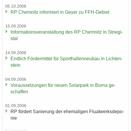
05.10.2006
RP Chem­nitz in­for­miert in Geyer zu FFH-​Gebiet
15.09.2006
In­for­ma­ti­ons­ver­an­stal­tung des RP Chem­nitz in Strie­gi­
stal
14.09.2006
End­lich För­der­mit­tel für Sport­hal­len­neu­bau in Lich­ten­
stein
04.09.2006
Vor­aus­set­zun­gen für neuen So­lar­park in Borna ge­
schaf­fen
01.09.2006
RP för­dert Sa­nie­rung der ehe­ma­li­gen Fluat­werks­de­po­
nie