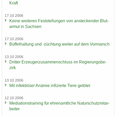
Kraft
17.10.2006
Keine wei­te­ren Fest­stel­lun­gen von an­ste­cken­der Blut­
ar­mut in Sach­sen
17.10.2006
Büf­fel­hal­tung und -​züchtung wei­ter auf dem Vor­marsch
13.10.2006
Drit­ter Er­zeu­ger­zu­sam­men­schluss im Re­gie­rungs­be­
zirk
13.10.2006
Mit in­fek­tiö­ser An­ämie in­fi­zier­te Tiere ge­tö­tet
12.10.2006
Me­dia­ti­ons­trai­ning für eh­ren­amt­li­che Na­tur­schutz­mit­ar­
bei­ter