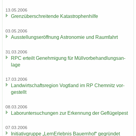
13.05.2006
Grenz­über­schrei­ten­de Ka­ta­stro­phen­hil­fe
03.05.2006
Aus­stel­lungs­er­öff­nung As­tro­no­mie und Raum­fahrt
31.03.2006
RPC er­teilt Ge­neh­mi­gung für Müll­vor­be­hand­lungs­an­
la­ge
17.03.2006
Land­wirt­schafts­re­gi­on Vogt­land im RP Chem­nitz vor­
ge­stellt
08.03.2006
La­bor­un­ter­su­chun­gen zur Er­ken­nung der Ge­flü­gel­pest
07.03.2006
In­itia­tiv­grup­pe „Lern­Erleb­nis Bau­ern­hof“ ge­grün­det