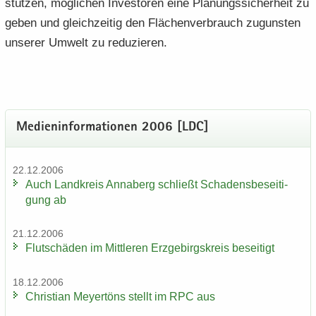
stüt­zen, mög­li­chen In­ves­to­ren eine Pla­nungs­si­cher­heit zu
geben und gleich­zei­tig den Flä­chen­ver­brauch zu­guns­ten
un­se­rer Um­welt zu re­du­zie­ren.
Me­di­en­in­for­ma­tio­nen 2006 [LDC]
22.12.2006
Auch Land­kreis An­na­berg schließt Scha­dens­be­sei­ti­
gung ab
21.12.2006
Flut­schä­den im Mitt­le­ren Erz­ge­birgs­kreis be­sei­tigt
18.12.2006
Chris­ti­an Mey­er­töns stellt im RPC aus