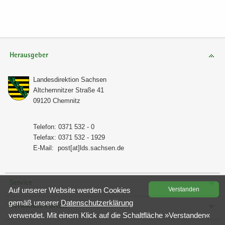
Herausgeber
Lan­des­di­rek­ti­on Sach­sen
Alt­chem­nit­zer Stra­ße 41
09120 Chem­nitz
Te­le­fon: 0371 532 - 0
Te­le­fax: 0371 532 - 1929
E-​Mail:
post[at]lds.sach­sen.de
Service
Auf un­se­rer Web­site wer­den Coo­kies
Ver­stan­den
gemäß un­se­rer
Da­ten­schutz­er­klä­rung
Verwandte Portale
ver­wen­det. Mit einem Klick auf die Schalt­flä­che »Ver­stan­den«