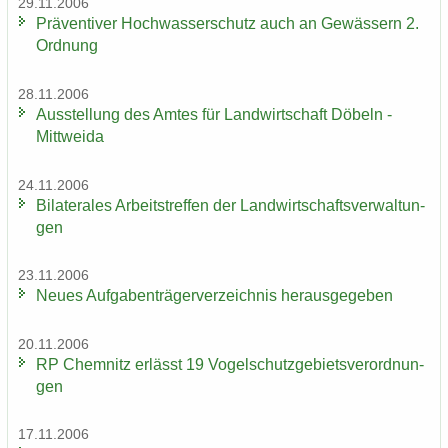
29.11.2006
Prä­ven­ti­ver Hoch­was­ser­schutz auch an Ge­wäs­sern 2.
Ord­nung
28.11.2006
Aus­stel­lung des Amtes für Land­wirt­schaft Dö­beln -
Mitt­wei­da
24.11.2006
Bi­la­te­ra­les Ar­beits­tref­fen der Land­wirt­schafts­ver­wal­tun­
gen
23.11.2006
Neues Auf­ga­ben­trä­ger­ver­zeich­nis her­aus­ge­ge­ben
20.11.2006
RP Chem­nitz er­lässt 19 Vo­gel­schutz­ge­biets­ver­ord­nun­
gen
17.11.2006