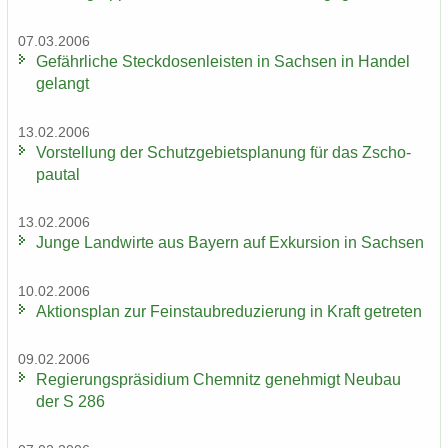
07.03.2006
Ge­fähr­li­che Steck­do­sen­leis­ten in Sach­sen in Han­del
ge­langt
13.02.2006
Vor­stel­lung der Schutz­ge­biets­pla­nung für das Zscho­
pau­tal
13.02.2006
Junge Land­wir­te aus Bay­ern auf Ex­kur­si­on in Sach­sen
10.02.2006
Ak­ti­ons­plan zur Fein­staub­re­du­zie­rung in Kraft ge­tre­ten
09.02.2006
Re­gie­rungs­prä­si­di­um Chem­nitz ge­neh­migt Neu­bau
der S 286