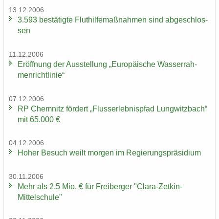
13.12.2006
3.593 be­stä­tig­te Flut­hil­fe­maß­nah­men sind ab­ge­schlos­
sen
11.12.2006
Er­öff­nung der Aus­stel­lung „Eu­ro­päi­sche Was­ser­rah­
men­richt­li­nie“
07.12.2006
RP Chem­nitz för­dert „Fluss­erleb­nis­pfad Lung­witz­bach“
mit 65.000 €
04.12.2006
Hoher Be­such weilt mor­gen im Re­gie­rungs­prä­si­di­um
30.11.2006
Mehr als 2,5 Mio. € für Frei­ber­ger "Clara-​Zetkin-
Mittelschule"