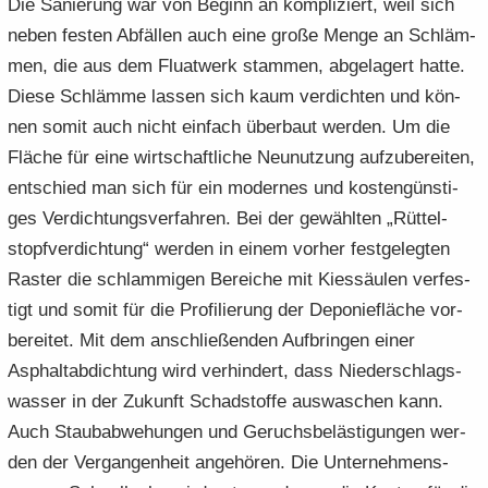
Die Sa­nie­rung war von Be­ginn an kom­pli­ziert, weil sich
neben fes­ten Ab­fäl­len auch eine große Menge an Schläm­
men, die aus dem Fluat­werk stam­men, ab­ge­la­gert hatte.
Diese Schläm­me las­sen sich kaum ver­dich­ten und kön­
nen somit auch nicht ein­fach über­baut wer­den. Um die
Flä­che für eine wirt­schaft­li­che Neu­nut­zung auf­zu­be­rei­ten,
ent­schied man sich für ein mo­der­nes und kos­ten­güns­ti­
ges Ver­dich­tungs­ver­fah­ren. Bei der ge­wähl­ten „Rüt­tel­
stopf­ver­dich­tung“ wer­den in einem vor­her fest­ge­leg­ten
Ras­ter die schlam­mi­gen Be­rei­che mit Kies­säu­len ver­fes­
tigt und somit für die Pro­fi­lie­rung der De­po­nie­flä­che vor­
be­rei­tet. Mit dem an­schlie­ßen­den Auf­brin­gen einer
Asphalt­ab­dich­tung wird ver­hin­dert, dass Nie­der­schlags­
was­ser in der Zu­kunft Schad­stof­fe aus­wa­schen kann.
Auch Staub­ab­we­hun­gen und Ge­ruchs­be­läs­ti­gun­gen wer­
den der Ver­gan­gen­heit an­ge­hö­ren. Die Un­ter­neh­mens­