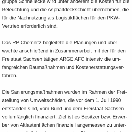
grup­pe Schnel­le­cke wird unter an­de­rem die Kos­ten für die
Be­leuch­tung und die Asphalt­deck­schicht über­neh­men, die
für die Nach­nut­zung als Lo­gis­tik­flä­chen für den PKW-​
Vertrieb er­for­der­lich sind.
Das RP Chem­nitz be­glei­te­te die Pla­nun­gen und über­
wach­te an­schlie­ßend in Zu­sam­men­ar­beit mit der für den
Frei­staat Sach­sen tä­ti­gen ARGE AFC in­ten­siv die um­
fang­rei­chen Bau­maß­nah­men und Kos­ten­er­stat­tungs­ver­
fah­ren.
Die Sa­nie­rungs­maß­nah­men wur­den im Rah­men der Frei­
stel­lung von Um­welt­schä­den, die vor dem 1. Juli 1990
ent­stan­den sind, vom Bund und dem Frei­staat Sach­sen
voll­um­fäng­lich fi­nan­ziert. Ziel ist es Be­sit­zer bzw. Er­wer­
ber von Alt­las­ten­flä­chen fi­nan­zi­ell an­ge­mes­sen zu un­ter­