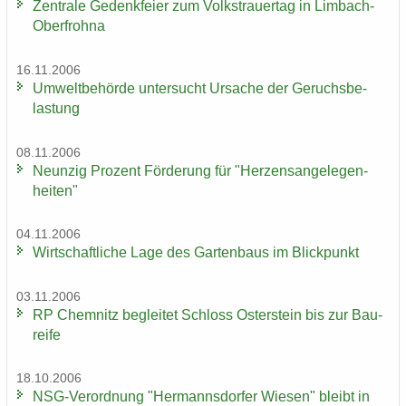
Zen­tra­le Ge­denk­fei­er zum Volks­trau­er­tag in Limbach-​
Oberfrohna
16.11.2006
Um­welt­be­hör­de un­ter­sucht Ur­sa­che der Ge­ruchs­be­
las­tung
08.11.2006
Neun­zig Pro­zent För­de­rung für "Her­zens­an­ge­le­gen­
hei­ten"
04.11.2006
Wirt­schaft­li­che Lage des Gar­ten­baus im Blick­punkt
03.11.2006
RP Chem­nitz be­glei­tet Schloss Os­ter­stein bis zur Bau­
rei­fe
18.10.2006
NSG-​Verordnung "Her­manns­dor­fer Wie­sen" bleibt in