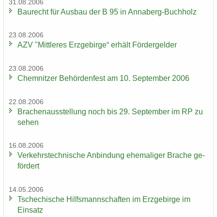
31.08.2006
Bau­recht für Aus­bau der B 95 in Annaberg-​Buchholz
23.08.2006
AZV "Mitt­le­res Erz­ge­bir­ge“ er­hält För­der­gel­der
23.08.2006
Chem­nit­zer Be­hör­den­fest am 10. Sep­tem­ber 2006
22.08.2006
Bra­chen­aus­stel­lung noch bis 29. Sep­tem­ber im RP zu
sehen
16.08.2006
Ver­kehrs­tech­ni­sche An­bin­dung ehe­ma­li­ger Bra­che ge­
för­dert
14.05.2006
Tsche­chi­sche Hilfs­mann­schaf­ten im Erz­ge­bir­ge im
Ein­satz