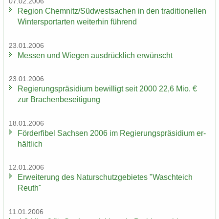
07.02.2006
Re­gi­on Chem­nitz/Süd­west­sa­chen in den tra­di­tio­nel­len
Win­ter­sport­ar­ten wei­ter­hin füh­rend
23.01.2006
Mes­sen und Wie­gen aus­drück­lich er­wünscht
23.01.2006
Re­gie­rungs­prä­si­di­um be­wil­ligt seit 2000 22,6 Mio. €
zur Bra­chen­be­sei­ti­gung
18.01.2006
För­der­fi­bel Sach­sen 2006 im Re­gie­rungs­prä­si­di­um er­
hält­lich
12.01.2006
Er­wei­te­rung des Na­tur­schutz­ge­bie­tes "Wasch­teich
Reuth"
11.01.2006