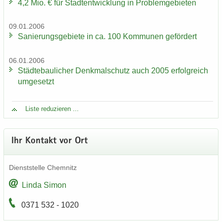
4,2 Mio. € für Stadt­ent­wick­lung in Pro­blem­ge­bie­ten
09.01.2006
Sa­nie­rungs­ge­bie­te in ca. 100 Kom­mu­nen ge­för­dert
06.01.2006
Städ­te­bau­li­cher Denk­mal­schutz auch 2005 er­folg­reich
um­ge­setzt
Liste re­du­zie­ren ...
Ihr Kon­takt vor Ort
Dienst­stel­le Chem­nitz
Linda Simon
0371 532 - 1020