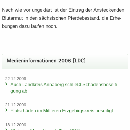
Nach wie vor un­ge­klärt ist der Ein­trag der An­ste­cken­den
Blut­ar­mut in den säch­si­schen Pfer­de­be­stand, die Er­he­
bun­gen dazu lau­fen noch.
Me­di­en­in­for­ma­tio­nen 2006 [LDC]
22.12.2006
Auch Land­kreis An­na­berg schließt Scha­dens­be­sei­ti­
gung ab
21.12.2006
Flut­schä­den im Mitt­le­ren Erz­ge­birgs­kreis be­sei­tigt
18.12.2006