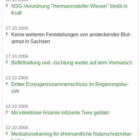
NSG-​Verordnung "Her­manns­dor­fer Wie­sen" bleibt in
Kraft
17.10.2006
Keine wei­te­ren Fest­stel­lun­gen von an­ste­cken­der Blut­
ar­mut in Sach­sen
17.10.2006
Büf­fel­hal­tung und -​züchtung wei­ter auf dem Vor­marsch
13.10.2006
Drit­ter Er­zeu­ger­zu­sam­men­schluss im Re­gie­rungs­be­
zirk
13.10.2006
Mit in­fek­tiö­ser An­ämie in­fi­zier­te Tiere ge­tö­tet
12.10.2006
Me­dia­ti­ons­trai­ning für eh­ren­amt­li­che Na­tur­schutz­mit­ar­