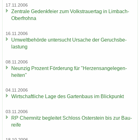
17.11.2006
Zen­tra­le Ge­denk­fei­er zum Volks­trau­er­tag in Limbach-​
Oberfrohna
16.11.2006
Um­welt­be­hör­de un­ter­sucht Ur­sa­che der Ge­ruchs­be­
las­tung
08.11.2006
Neun­zig Pro­zent För­de­rung für "Her­zens­an­ge­le­gen­
hei­ten"
04.11.2006
Wirt­schaft­li­che Lage des Gar­ten­baus im Blick­punkt
03.11.2006
RP Chem­nitz be­glei­tet Schloss Os­ter­stein bis zur Bau­
rei­fe
18.10.2006