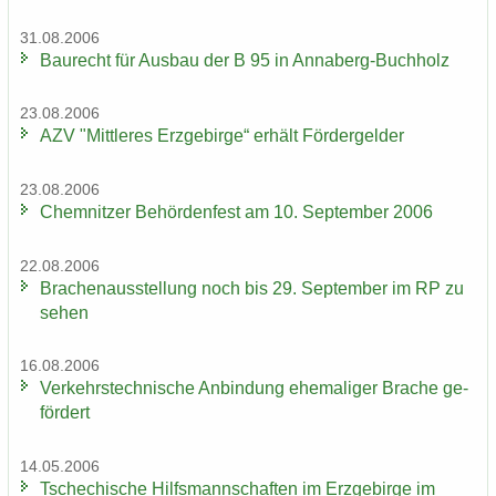
31.08.2006
Bau­recht für Aus­bau der B 95 in Annaberg-​Buchholz
23.08.2006
AZV "Mitt­le­res Erz­ge­bir­ge“ er­hält För­der­gel­der
23.08.2006
Chem­nit­zer Be­hör­den­fest am 10. Sep­tem­ber 2006
22.08.2006
Bra­chen­aus­stel­lung noch bis 29. Sep­tem­ber im RP zu
sehen
16.08.2006
Ver­kehrs­tech­ni­sche An­bin­dung ehe­ma­li­ger Bra­che ge­
för­dert
14.05.2006
Tsche­chi­sche Hilfs­mann­schaf­ten im Erz­ge­bir­ge im