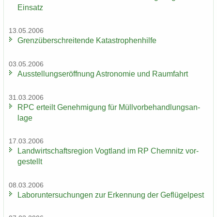
Ein­satz
13.05.2006
Grenz­über­schrei­ten­de Ka­ta­stro­phen­hil­fe
03.05.2006
Aus­stel­lungs­er­öff­nung As­tro­no­mie und Raum­fahrt
31.03.2006
RPC er­teilt Ge­neh­mi­gung für Müll­vor­be­hand­lungs­an­
la­ge
17.03.2006
Land­wirt­schafts­re­gi­on Vogt­land im RP Chem­nitz vor­
ge­stellt
08.03.2006
La­bor­un­ter­su­chun­gen zur Er­ken­nung der Ge­flü­gel­pest