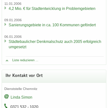
11.01.2006
4,2 Mio. € für Stadt­ent­wick­lung in Pro­blem­ge­bie­ten
09.01.2006
Sa­nie­rungs­ge­bie­te in ca. 100 Kom­mu­nen ge­för­dert
06.01.2006
Städ­te­bau­li­cher Denk­mal­schutz auch 2005 er­folg­reich
um­ge­setzt
Liste re­du­zie­ren ...
Ihr Kon­takt vor Ort
Dienst­stel­le Chem­nitz
Linda Simon
0371 532 - 1020