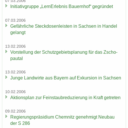
07.03.2006
In­itia­tiv­grup­pe „Lern­Erleb­nis Bau­ern­hof“ ge­grün­det
07.03.2006
Ge­fähr­li­che Steck­do­sen­leis­ten in Sach­sen in Han­del
ge­langt
13.02.2006
Vor­stel­lung der Schutz­ge­biets­pla­nung für das Zscho­
pau­tal
13.02.2006
Junge Land­wir­te aus Bay­ern auf Ex­kur­si­on in Sach­sen
10.02.2006
Ak­ti­ons­plan zur Fein­staub­re­du­zie­rung in Kraft ge­tre­ten
09.02.2006
Re­gie­rungs­prä­si­di­um Chem­nitz ge­neh­migt Neu­bau
der S 286