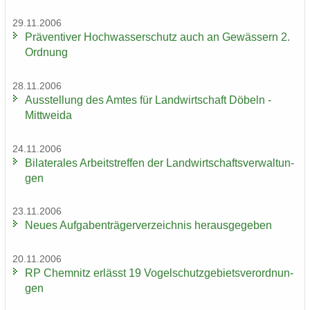
29.11.2006
Prä­ven­ti­ver Hoch­was­ser­schutz auch an Ge­wäs­sern 2.
Ord­nung
28.11.2006
Aus­stel­lung des Amtes für Land­wirt­schaft Dö­beln -
Mitt­wei­da
24.11.2006
Bi­la­te­ra­les Ar­beits­tref­fen der Land­wirt­schafts­ver­wal­tun­
gen
23.11.2006
Neues Auf­ga­ben­trä­ger­ver­zeich­nis her­aus­ge­ge­ben
20.11.2006
RP Chem­nitz er­lässt 19 Vo­gel­schutz­ge­biets­ver­ord­nun­
gen