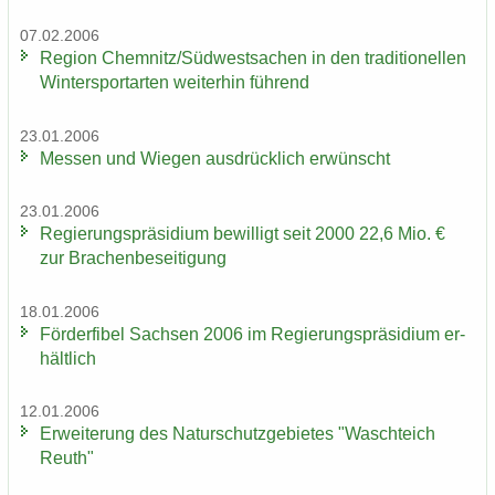
07.02.2006
Re­gi­on Chem­nitz/Süd­west­sa­chen in den tra­di­tio­nel­len
Win­ter­sport­ar­ten wei­ter­hin füh­rend
23.01.2006
Mes­sen und Wie­gen aus­drück­lich er­wünscht
23.01.2006
Re­gie­rungs­prä­si­di­um be­wil­ligt seit 2000 22,6 Mio. €
zur Bra­chen­be­sei­ti­gung
18.01.2006
För­der­fi­bel Sach­sen 2006 im Re­gie­rungs­prä­si­di­um er­
hält­lich
12.01.2006
Er­wei­te­rung des Na­tur­schutz­ge­bie­tes "Wasch­teich
Reuth"