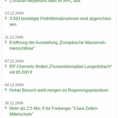
Chris­ti­an Mey­er­töns stellt im RPC aus
13.12.2006
3.593 be­stä­tig­te Flut­hil­fe­maß­nah­men sind ab­ge­schlos­
sen
11.12.2006
Er­öff­nung der Aus­stel­lung „Eu­ro­päi­sche Was­ser­rah­
men­richt­li­nie“
07.12.2006
RP Chem­nitz för­dert „Fluss­erleb­nis­pfad Lung­witz­bach“
mit 65.000 €
04.12.2006
Hoher Be­such weilt mor­gen im Re­gie­rungs­prä­si­di­um
30.11.2006
Mehr als 2,5 Mio. € für Frei­ber­ger "Clara-​Zetkin-
Mittelschule"