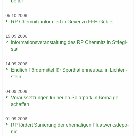
bei­ter
05.10.2006
RP Chem­nitz in­for­miert in Geyer zu FFH-​Gebiet
15.09.2006
In­for­ma­ti­ons­ver­an­stal­tung des RP Chem­nitz in Strie­gi­
stal
14.09.2006
End­lich För­der­mit­tel für Sport­hal­len­neu­bau in Lich­ten­
stein
04.09.2006
Vor­aus­set­zun­gen für neuen So­lar­park in Borna ge­
schaf­fen
01.09.2006
RP för­dert Sa­nie­rung der ehe­ma­li­gen Fluat­werks­de­po­
nie