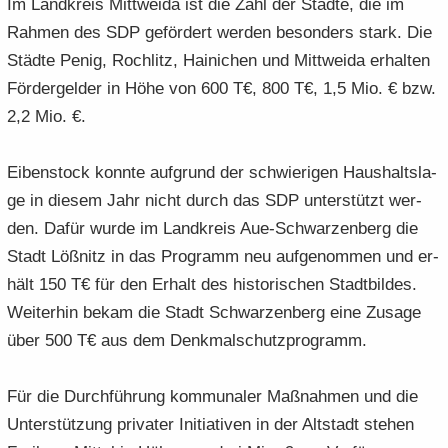
Im Land­kreis Mitt­wei­da ist die Zahl der Städ­te, die im
Rah­men des SDP ge­för­dert wer­den be­son­ders stark. Die
Städ­te Penig, Roch­litz, Hai­ni­chen und Mitt­wei­da er­hal­ten
För­der­gel­der in Höhe von 600 T€, 800 T€, 1,5 Mio. € bzw.
2,2 Mio. €.
Ei­ben­stock konn­te auf­grund der schwie­ri­gen Haus­halts­la­
ge in die­sem Jahr nicht durch das SDP un­ter­stützt wer­
den. Dafür wurde im Land­kreis Aue-​Schwarzenberg die
Stadt Löß­nitz in das Pro­gramm neu auf­ge­nom­men und er­
hält 150 T€ für den Er­halt des his­to­ri­schen Stadt­bil­des.
Wei­ter­hin bekam die Stadt Schwar­zen­berg eine Zu­sa­ge
über 500 T€ aus dem Denk­mal­schutz­pro­gramm.
Für die Durch­füh­rung kom­mu­na­ler Maß­nah­men und die
Un­ter­stüt­zung pri­va­ter In­itia­ti­ven in der Alt­stadt ste­hen