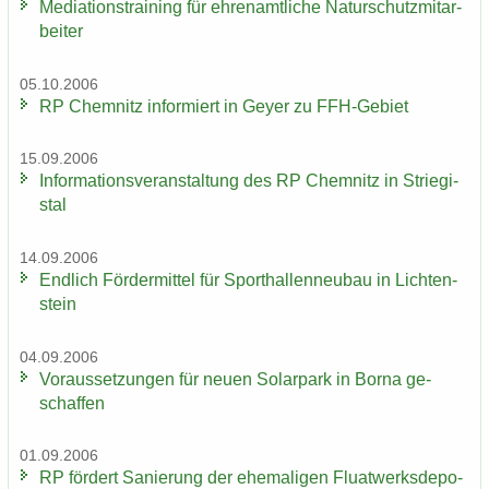
Me­dia­ti­ons­trai­ning für eh­ren­amt­li­che Na­tur­schutz­mit­ar­
bei­ter
05.10.2006
RP Chem­nitz in­for­miert in Geyer zu FFH-​Gebiet
15.09.2006
In­for­ma­ti­ons­ver­an­stal­tung des RP Chem­nitz in Strie­gi­
stal
14.09.2006
End­lich För­der­mit­tel für Sport­hal­len­neu­bau in Lich­ten­
stein
04.09.2006
Vor­aus­set­zun­gen für neuen So­lar­park in Borna ge­
schaf­fen
01.09.2006
RP för­dert Sa­nie­rung der ehe­ma­li­gen Fluat­werks­de­po­