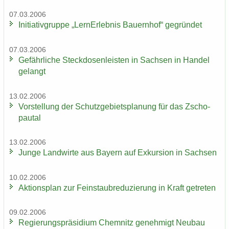
07.03.2006
In­itia­tiv­grup­pe „Lern­Erleb­nis Bau­ern­hof“ ge­grün­det
07.03.2006
Ge­fähr­li­che Steck­do­sen­leis­ten in Sach­sen in Han­del
ge­langt
13.02.2006
Vor­stel­lung der Schutz­ge­biets­pla­nung für das Zscho­
pau­tal
13.02.2006
Junge Land­wir­te aus Bay­ern auf Ex­kur­si­on in Sach­sen
10.02.2006
Ak­ti­ons­plan zur Fein­staub­re­du­zie­rung in Kraft ge­tre­ten
09.02.2006
Re­gie­rungs­prä­si­di­um Chem­nitz ge­neh­migt Neu­bau