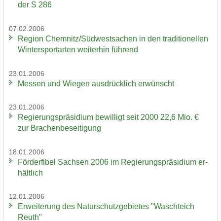
der S 286
07.02.2006
Re­gi­on Chem­nitz/Süd­west­sa­chen in den tra­di­tio­nel­len
Win­ter­sport­ar­ten wei­ter­hin füh­rend
23.01.2006
Mes­sen und Wie­gen aus­drück­lich er­wünscht
23.01.2006
Re­gie­rungs­prä­si­di­um be­wil­ligt seit 2000 22,6 Mio. €
zur Bra­chen­be­sei­ti­gung
18.01.2006
För­der­fi­bel Sach­sen 2006 im Re­gie­rungs­prä­si­di­um er­
hält­lich
12.01.2006
Er­wei­te­rung des Na­tur­schutz­ge­bie­tes "Wasch­teich
Reuth"