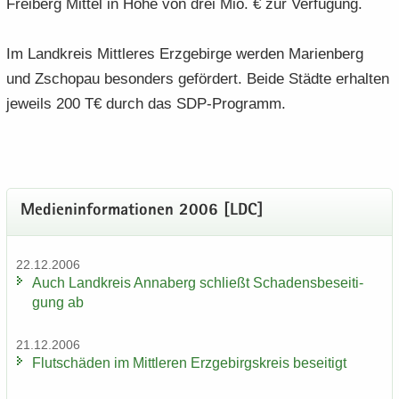
Frei­berg Mit­tel in Höhe von drei Mio. € zur Ver­fü­gung.
Im Land­kreis Mitt­le­res Erz­ge­bir­ge wer­den Ma­ri­en­berg
und Zscho­pau be­son­ders ge­för­dert. Beide Städ­te er­hal­ten
je­weils 200 T€ durch das SDP-​Programm.
Me­di­en­in­for­ma­tio­nen 2006 [LDC]
22.12.2006
Auch Land­kreis An­na­berg schließt Scha­dens­be­sei­ti­
gung ab
21.12.2006
Flut­schä­den im Mitt­le­ren Erz­ge­birgs­kreis be­sei­tigt