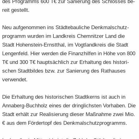
des Pro­gramms 600 T€ zur Sa­nie­rung des Schlos­ses be­
reit ge­stellt.
Neu auf­ge­nom­men ins Städ­te­bau­li­che Denk­mal­schutz­
pro­gramm wur­den im Land­kreis Chem­nit­zer Land die
Stadt Hohenstein-​Ernstthal, im Vogt­land­kreis die Stadt
Len­gen­feld. Hier wer­den die Fi­nanz­hil­fen in Höhe von 800
T€ und 300 T€ haupt­säch­lich zur Er­hal­tung des his­to­ri­
schen Stadt­bil­des bzw. zur Sa­nie­rung des Rat­hau­ses
ver­wen­det.
Die Er­hal­tung des his­to­ri­schen Stadt­kerns ist auch in
Annaberg-​Buchholz eines der dring­lichs­ten Vor­ha­ben. Die
Stadt er­hält zur Rea­li­sie­rung die­ser Maß­nah­me zwei Mio.
€ aus dem För­der­topf des Denk­mal­schutz­pro­gramms.