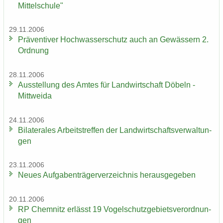
Mittelschule"
29.11.2006
Prä­ven­ti­ver Hoch­was­ser­schutz auch an Ge­wäs­sern 2.
Ord­nung
28.11.2006
Aus­stel­lung des Amtes für Land­wirt­schaft Dö­beln -
Mitt­wei­da
24.11.2006
Bi­la­te­ra­les Ar­beits­tref­fen der Land­wirt­schafts­ver­wal­tun­
gen
23.11.2006
Neues Auf­ga­ben­trä­ger­ver­zeich­nis her­aus­ge­ge­ben
20.11.2006
RP Chem­nitz er­lässt 19 Vo­gel­schutz­ge­biets­ver­ord­nun­
gen