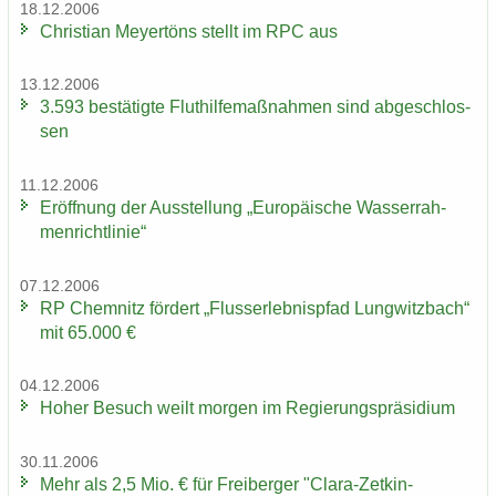
18.12.2006
Chris­ti­an Mey­er­töns stellt im RPC aus
13.12.2006
3.593 be­stä­tig­te Flut­hil­fe­maß­nah­men sind ab­ge­schlos­
sen
11.12.2006
Er­öff­nung der Aus­stel­lung „Eu­ro­päi­sche Was­ser­rah­
men­richt­li­nie“
07.12.2006
RP Chem­nitz för­dert „Fluss­erleb­nis­pfad Lung­witz­bach“
mit 65.000 €
04.12.2006
Hoher Be­such weilt mor­gen im Re­gie­rungs­prä­si­di­um
30.11.2006
Mehr als 2,5 Mio. € für Frei­ber­ger "Clara-​Zetkin-