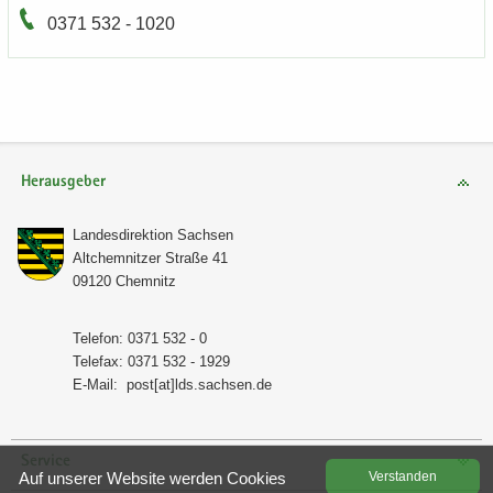
0371 532 - 1020
Herausgeber
Lan­des­di­rek­ti­on Sach­sen
Alt­chem­nit­zer Stra­ße 41
09120 Chem­nitz
Te­le­fon: 0371 532 - 0
Te­le­fax: 0371 532 - 1929
E-​Mail:
post[at]lds.sach­sen.de
Service
Auf un­se­rer Web­site wer­den Coo­kies
Ver­stan­den