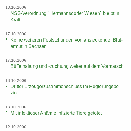
18.10.2006
NSG-​Verordnung "Her­manns­dor­fer Wie­sen" bleibt in
Kraft
17.10.2006
Keine wei­te­ren Fest­stel­lun­gen von an­ste­cken­der Blut­
ar­mut in Sach­sen
17.10.2006
Büf­fel­hal­tung und -​züchtung wei­ter auf dem Vor­marsch
13.10.2006
Drit­ter Er­zeu­ger­zu­sam­men­schluss im Re­gie­rungs­be­
zirk
13.10.2006
Mit in­fek­tiö­ser An­ämie in­fi­zier­te Tiere ge­tö­tet
12.10.2006