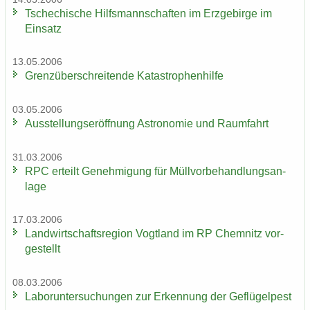
Tsche­chi­sche Hilfs­mann­schaf­ten im Erz­ge­bir­ge im
Ein­satz
13.05.2006
Grenz­über­schrei­ten­de Ka­ta­stro­phen­hil­fe
03.05.2006
Aus­stel­lungs­er­öff­nung As­tro­no­mie und Raum­fahrt
31.03.2006
RPC er­teilt Ge­neh­mi­gung für Müll­vor­be­hand­lungs­an­
la­ge
17.03.2006
Land­wirt­schafts­re­gi­on Vogt­land im RP Chem­nitz vor­
ge­stellt
08.03.2006
La­bor­un­ter­su­chun­gen zur Er­ken­nung der Ge­flü­gel­pest