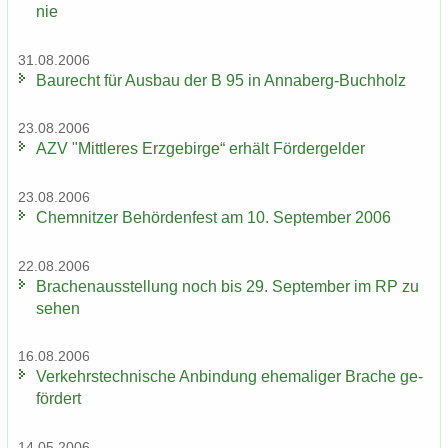
nie
31.08.2006
Bau­recht für Aus­bau der B 95 in Annaberg-​Buchholz
23.08.2006
AZV "Mitt­le­res Erz­ge­bir­ge“ er­hält För­der­gel­der
23.08.2006
Chem­nit­zer Be­hör­den­fest am 10. Sep­tem­ber 2006
22.08.2006
Bra­chen­aus­stel­lung noch bis 29. Sep­tem­ber im RP zu
sehen
16.08.2006
Ver­kehrs­tech­ni­sche An­bin­dung ehe­ma­li­ger Bra­che ge­
för­dert
14.05.2006