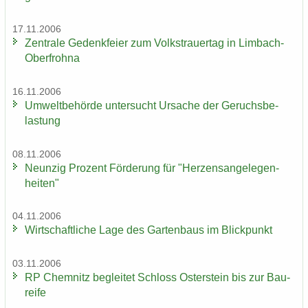
17.11.2006
Zen­tra­le Ge­denk­fei­er zum Volks­trau­er­tag in Limbach-​
Oberfrohna
16.11.2006
Um­welt­be­hör­de un­ter­sucht Ur­sa­che der Ge­ruchs­be­
las­tung
08.11.2006
Neun­zig Pro­zent För­de­rung für "Her­zens­an­ge­le­gen­
hei­ten"
04.11.2006
Wirt­schaft­li­che Lage des Gar­ten­baus im Blick­punkt
03.11.2006
RP Chem­nitz be­glei­tet Schloss Os­ter­stein bis zur Bau­
rei­fe