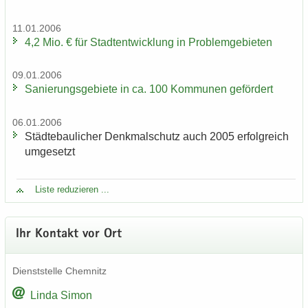
11.01.2006
4,2 Mio. € für Stadt­ent­wick­lung in Pro­blem­ge­bie­ten
09.01.2006
Sa­nie­rungs­ge­bie­te in ca. 100 Kom­mu­nen ge­för­dert
06.01.2006
Städ­te­bau­li­cher Denk­mal­schutz auch 2005 er­folg­reich
um­ge­setzt
Liste re­du­zie­ren ...
Ihr Kon­takt vor Ort
Dienst­stel­le Chem­nitz
Linda Simon