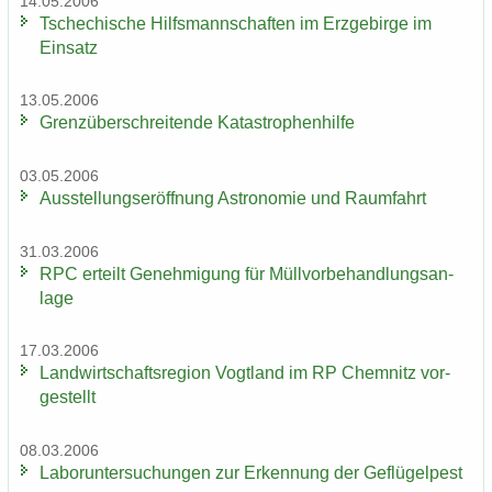
14.05.2006
Tsche­chi­sche Hilfs­mann­schaf­ten im Erz­ge­bir­ge im
Ein­satz
13.05.2006
Grenz­über­schrei­ten­de Ka­ta­stro­phen­hil­fe
03.05.2006
Aus­stel­lungs­er­öff­nung As­tro­no­mie und Raum­fahrt
31.03.2006
RPC er­teilt Ge­neh­mi­gung für Müll­vor­be­hand­lungs­an­
la­ge
17.03.2006
Land­wirt­schafts­re­gi­on Vogt­land im RP Chem­nitz vor­
ge­stellt
08.03.2006
La­bor­un­ter­su­chun­gen zur Er­ken­nung der Ge­flü­gel­pest