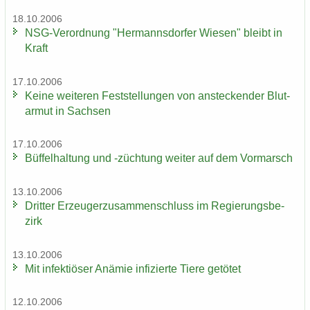
18.10.2006
NSG-​Verordnung "Her­manns­dor­fer Wie­sen" bleibt in
Kraft
17.10.2006
Keine wei­te­ren Fest­stel­lun­gen von an­ste­cken­der Blut­
ar­mut in Sach­sen
17.10.2006
Büf­fel­hal­tung und -​züchtung wei­ter auf dem Vor­marsch
13.10.2006
Drit­ter Er­zeu­ger­zu­sam­men­schluss im Re­gie­rungs­be­
zirk
13.10.2006
Mit in­fek­tiö­ser An­ämie in­fi­zier­te Tiere ge­tö­tet
12.10.2006