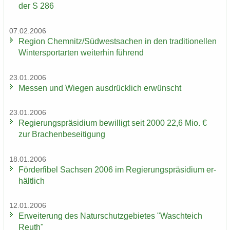
der S 286
07.02.2006
Re­gi­on Chem­nitz/Süd­west­sa­chen in den tra­di­tio­nel­len
Win­ter­sport­ar­ten wei­ter­hin füh­rend
23.01.2006
Mes­sen und Wie­gen aus­drück­lich er­wünscht
23.01.2006
Re­gie­rungs­prä­si­di­um be­wil­ligt seit 2000 22,6 Mio. €
zur Bra­chen­be­sei­ti­gung
18.01.2006
För­der­fi­bel Sach­sen 2006 im Re­gie­rungs­prä­si­di­um er­
hält­lich
12.01.2006
Er­wei­te­rung des Na­tur­schutz­ge­bie­tes "Wasch­teich
Reuth"