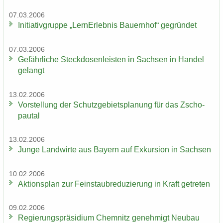
07.03.2006
In­itia­tiv­grup­pe „Lern­Erleb­nis Bau­ern­hof“ ge­grün­det
07.03.2006
Ge­fähr­li­che Steck­do­sen­leis­ten in Sach­sen in Han­del
ge­langt
13.02.2006
Vor­stel­lung der Schutz­ge­biets­pla­nung für das Zscho­
pau­tal
13.02.2006
Junge Land­wir­te aus Bay­ern auf Ex­kur­si­on in Sach­sen
10.02.2006
Ak­ti­ons­plan zur Fein­staub­re­du­zie­rung in Kraft ge­tre­ten
09.02.2006
Re­gie­rungs­prä­si­di­um Chem­nitz ge­neh­migt Neu­bau