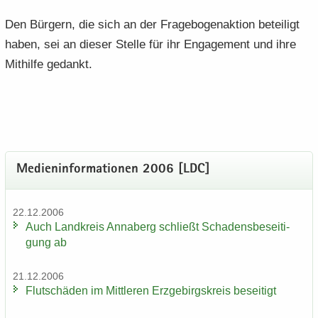
Den Bür­gern, die sich an der Fra­ge­bo­gen­ak­ti­on be­tei­ligt
haben, sei an die­ser Stel­le für ihr En­ga­ge­ment und ihre
Mit­hil­fe ge­dankt.
Me­di­en­in­for­ma­tio­nen 2006 [LDC]
22.12.2006
Auch Land­kreis An­na­berg schließt Scha­dens­be­sei­ti­
gung ab
21.12.2006
Flut­schä­den im Mitt­le­ren Erz­ge­birgs­kreis be­sei­tigt