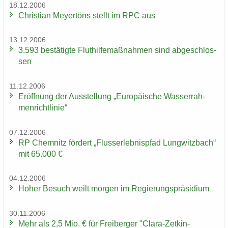
18.12.2006
Chris­ti­an Mey­er­töns stellt im RPC aus
13.12.2006
3.593 be­stä­tig­te Flut­hil­fe­maß­nah­men sind ab­ge­schlos­
sen
11.12.2006
Er­öff­nung der Aus­stel­lung „Eu­ro­päi­sche Was­ser­rah­
men­richt­li­nie“
07.12.2006
RP Chem­nitz för­dert „Fluss­erleb­nis­pfad Lung­witz­bach“
mit 65.000 €
04.12.2006
Hoher Be­such weilt mor­gen im Re­gie­rungs­prä­si­di­um
30.11.2006
Mehr als 2,5 Mio. € für Frei­ber­ger "Clara-​Zetkin-