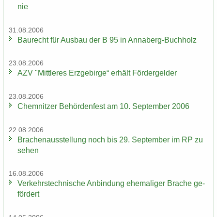
nie
31.08.2006
Bau­recht für Aus­bau der B 95 in Annaberg-​Buchholz
23.08.2006
AZV "Mitt­le­res Erz­ge­bir­ge“ er­hält För­der­gel­der
23.08.2006
Chem­nit­zer Be­hör­den­fest am 10. Sep­tem­ber 2006
22.08.2006
Bra­chen­aus­stel­lung noch bis 29. Sep­tem­ber im RP zu
sehen
16.08.2006
Ver­kehrs­tech­ni­sche An­bin­dung ehe­ma­li­ger Bra­che ge­
för­dert