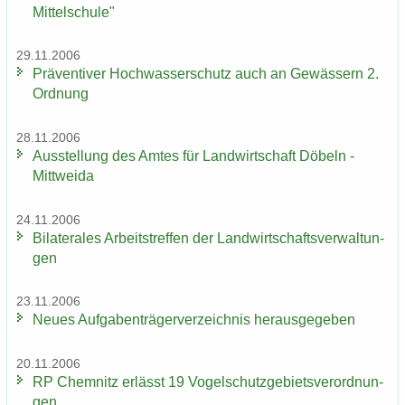
Mittelschule"
29.11.2006
Prä­ven­ti­ver Hoch­was­ser­schutz auch an Ge­wäs­sern 2.
Ord­nung
28.11.2006
Aus­stel­lung des Amtes für Land­wirt­schaft Dö­beln -
Mitt­wei­da
24.11.2006
Bi­la­te­ra­les Ar­beits­tref­fen der Land­wirt­schafts­ver­wal­tun­
gen
23.11.2006
Neues Auf­ga­ben­trä­ger­ver­zeich­nis her­aus­ge­ge­ben
20.11.2006
RP Chem­nitz er­lässt 19 Vo­gel­schutz­ge­biets­ver­ord­nun­
gen