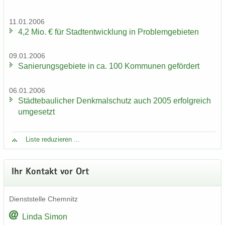
11.01.2006
4,2 Mio. € für Stadt­ent­wick­lung in Pro­blem­ge­bie­ten
09.01.2006
Sa­nie­rungs­ge­bie­te in ca. 100 Kom­mu­nen ge­för­dert
06.01.2006
Städ­te­bau­li­cher Denk­mal­schutz auch 2005 er­folg­reich
um­ge­setzt
Liste re­du­zie­ren ...
Ihr Kon­takt vor Ort
Dienst­stel­le Chem­nitz
Linda Simon