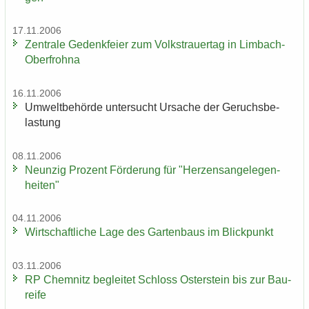
17.11.2006
Zen­tra­le Ge­denk­fei­er zum Volks­trau­er­tag in Limbach-​
Oberfrohna
16.11.2006
Um­welt­be­hör­de un­ter­sucht Ur­sa­che der Ge­ruchs­be­
las­tung
08.11.2006
Neun­zig Pro­zent För­de­rung für "Her­zens­an­ge­le­gen­
hei­ten"
04.11.2006
Wirt­schaft­li­che Lage des Gar­ten­baus im Blick­punkt
03.11.2006
RP Chem­nitz be­glei­tet Schloss Os­ter­stein bis zur Bau­
rei­fe