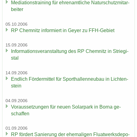
Me­dia­ti­ons­trai­ning für eh­ren­amt­li­che Na­tur­schutz­mit­ar­
bei­ter
05.10.2006
RP Chem­nitz in­for­miert in Geyer zu FFH-​Gebiet
15.09.2006
In­for­ma­ti­ons­ver­an­stal­tung des RP Chem­nitz in Strie­gi­
stal
14.09.2006
End­lich För­der­mit­tel für Sport­hal­len­neu­bau in Lich­ten­
stein
04.09.2006
Vor­aus­set­zun­gen für neuen So­lar­park in Borna ge­
schaf­fen
01.09.2006
RP för­dert Sa­nie­rung der ehe­ma­li­gen Fluat­werks­de­po­