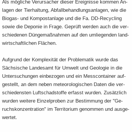
Als mög­li­che Ver­ur­sa­cher die­ser Er­eig­nis­se kom­men An­
la­gen der Tier­hal­tung, Ab­fall­be­hand­lungs­an­la­gen, wie die
Biogas-​ und Kom­post­an­la­ge und die Fa. DD-​Recycling
sowie die De­po­nie in Frage. Ge­prüft wer­den auch die ver­
schie­de­nen Dün­ge­maß­nah­men auf den um­lie­gen­den land­
wirt­schaft­li­chen Flä­chen.
Auf­grund der Kom­ple­xi­tät der Pro­ble­ma­tik wurde das
Säch­si­sche Lan­des­amt für Um­welt und Geo­lo­gie in die
Un­ter­su­chun­gen ein­be­zo­gen und ein Mess­con­tai­ner auf­
ge­stellt, an dem neben me­teo­ro­lo­gi­schen Daten die ver­
schie­dens­ten Luft­schad­stof­fe er­fasst wur­den. Zu­sätz­lich
wur­den wei­te­re Ein­zel­pro­ben zur Be­stim­mung der "Ge­
ruchs­kon­zen­tra­ti­on" im Ter­ri­to­ri­um ge­nom­men und aus­ge­
wer­tet.