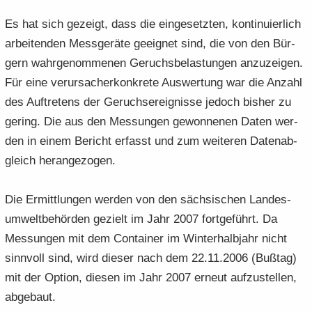
Es hat sich ge­zeigt, dass die ein­ge­setz­ten, kon­ti­nu­ier­lich
ar­bei­ten­den Mess­ge­rä­te ge­eig­net sind, die von den Bür­
gern wahr­ge­nom­me­nen Ge­ruchs­be­las­tun­gen an­zu­zei­gen.
Für eine ver­ur­sa­cher­kon­kre­te Aus­wer­tung war die An­zahl
des Auf­tre­tens der Ge­ruchs­er­eig­nis­se je­doch bis­her zu
ge­ring. Die aus den Mes­sun­gen ge­won­ne­nen Daten wer­
den in einem Be­richt er­fasst und zum wei­te­ren Da­ten­ab­
gleich her­an­ge­zo­gen.
Die Er­mitt­lun­gen wer­den von den säch­si­schen Lan­des­
um­welt­be­hör­den ge­zielt im Jahr 2007 fort­ge­führt. Da
Mes­sun­gen mit dem Con­tai­ner im Win­ter­halb­jahr nicht
sinn­voll sind, wird die­ser nach dem 22.11.2006 (Buß­tag)
mit der Op­ti­on, die­sen im Jahr 2007 er­neut auf­zu­stel­len,
ab­ge­baut.