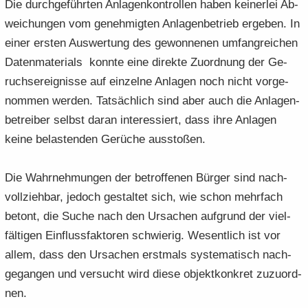
Die durch­ge­führ­ten An­la­gen­kon­trol­len haben kei­ner­lei Ab­
wei­chun­gen vom ge­neh­mig­ten An­la­gen­be­trieb er­ge­ben. In
einer ers­ten Aus­wer­tung des ge­won­ne­nen um­fang­rei­chen
Da­ten­ma­te­ri­als konn­te eine di­rek­te Zu­ord­nung der Ge­
ruchs­er­eig­nis­se auf ein­zel­ne An­la­gen noch nicht vor­ge­
nom­men wer­den. Tat­säch­lich sind aber auch die An­la­gen­
be­trei­ber selbst daran in­ter­es­siert, dass ihre An­la­gen
keine be­las­ten­den Ge­rü­che aus­sto­ßen.
Die Wahr­neh­mun­gen der be­trof­fe­nen Bür­ger sind nach­
voll­zieh­bar, je­doch ge­stal­tet sich, wie schon mehr­fach
be­tont, die Suche nach den Ur­sa­chen auf­grund der viel­
fäl­ti­gen Ein­fluss­fak­to­ren schwie­rig. We­sent­lich ist vor
allem, dass den Ur­sa­chen erst­mals sys­te­ma­tisch nach­
ge­gan­gen und ver­sucht wird diese ob­jekt­kon­kret zu­zu­ord­
nen.