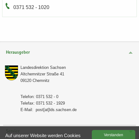
0371 532 - 1020
Herausgeber
Lan­des­di­rek­ti­on Sach­sen
Alt­chem­nit­zer Stra­ße 41
09120 Chem­nitz
Te­le­fon: 0371 532 - 0
Te­le­fax: 0371 532 - 1929
E-​Mail:
post[at]lds.sach­sen.de
Service
Auf un­se­rer Web­site wer­den Coo­kies
Ver­stan­den