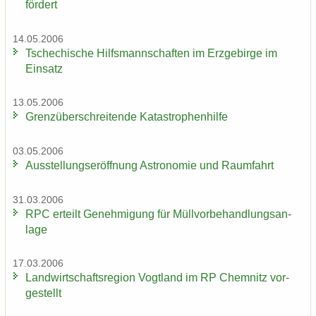
för­dert
14.05.2006
Tsche­chi­sche Hilfs­mann­schaf­ten im Erz­ge­bir­ge im
Ein­satz
13.05.2006
Grenz­über­schrei­ten­de Ka­ta­stro­phen­hil­fe
03.05.2006
Aus­stel­lungs­er­öff­nung As­tro­no­mie und Raum­fahrt
31.03.2006
RPC er­teilt Ge­neh­mi­gung für Müll­vor­be­hand­lungs­an­
la­ge
17.03.2006
Land­wirt­schafts­re­gi­on Vogt­land im RP Chem­nitz vor­
ge­stellt