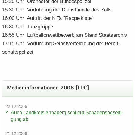
15:30 Uhr Or­ches­ter der Bun­des­po­li­zei
15:30 Uhr Vor­füh­rung der Dienst­hun­de des Zolls
16:00 Uhr Auf­tritt der KiTa "Rap­pel­kis­te"
16:30 Uhr Tanz­grup­pe
16:55 Uhr Luft­bal­lon­wett­be­werb am Stand Staats­ar­chiv
17:15 Uhr Vor­füh­rung Selbst­ver­tei­di­gung der Be­reit­
schafts­po­li­zei
Me­di­en­in­for­ma­tio­nen 2006 [LDC]
22.12.2006
Auch Land­kreis An­na­berg schließt Scha­dens­be­sei­ti­
gung ab
21.12.2006