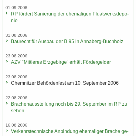
01.09.2006
RP för­dert Sa­nie­rung der ehe­ma­li­gen Fluat­werks­de­po­
nie
31.08.2006
Bau­recht für Aus­bau der B 95 in Annaberg-​Buchholz
23.08.2006
AZV "Mitt­le­res Erz­ge­bir­ge“ er­hält För­der­gel­der
23.08.2006
Chem­nit­zer Be­hör­den­fest am 10. Sep­tem­ber 2006
22.08.2006
Bra­chen­aus­stel­lung noch bis 29. Sep­tem­ber im RP zu
sehen
16.08.2006
Ver­kehrs­tech­ni­sche An­bin­dung ehe­ma­li­ger Bra­che ge­