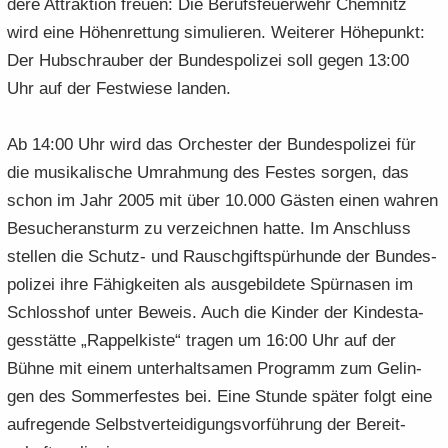
de­re At­trak­ti­on freu­en: Die Be­rufs­feu­er­wehr Chem­nitz
wird eine Hö­hen­ret­tung si­mu­lie­ren. Wei­te­rer Hö­he­punkt:
Der Hub­schrau­ber der Bun­des­po­li­zei soll gegen 13:00
Uhr auf der Fest­wie­se lan­den.
Ab 14:00 Uhr wird das Or­ches­ter der Bun­des­po­li­zei für
die mu­si­ka­li­sche Um­rah­mung des Fes­tes sor­gen, das
schon im Jahr 2005 mit über 10.000 Gäs­ten einen wah­ren
Be­su­cher­an­sturm zu ver­zeich­nen hatte. Im An­schluss
stel­len die Schutz-​ und Rausch­gift­spür­hun­de der Bun­des­
po­li­zei ihre Fä­hig­kei­ten als aus­ge­bil­de­te Spür­na­sen im
Schloss­hof unter Be­weis. Auch die Kin­der der Kin­des­ta­
ges­stät­te „Rap­pel­kis­te“ tra­gen um 16:00 Uhr auf der
Bühne mit einem un­ter­halt­sa­men Pro­gramm zum Ge­lin­
gen des Som­mer­fes­tes bei. Eine Stun­de spä­ter folgt eine
auf­re­gen­de Selbst­ver­tei­di­gungs­vor­füh­rung der Be­reit­