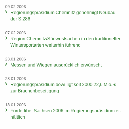
09.02.2006
Re­gie­rungs­prä­si­di­um Chem­nitz ge­neh­migt Neu­bau
der S 286
07.02.2006
Re­gi­on Chem­nitz/Süd­west­sa­chen in den tra­di­tio­nel­len
Win­ter­sport­ar­ten wei­ter­hin füh­rend
23.01.2006
Mes­sen und Wie­gen aus­drück­lich er­wünscht
23.01.2006
Re­gie­rungs­prä­si­di­um be­wil­ligt seit 2000 22,6 Mio. €
zur Bra­chen­be­sei­ti­gung
18.01.2006
För­der­fi­bel Sach­sen 2006 im Re­gie­rungs­prä­si­di­um er­
hält­lich