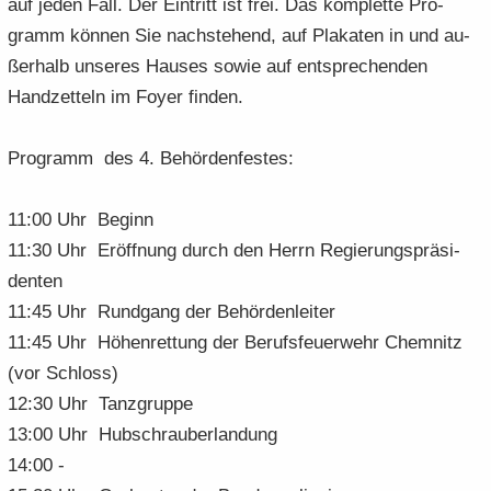
auf jeden Fall. Der Ein­tritt ist frei. Das kom­plet­te Pro­
gramm kön­nen Sie nach­ste­hend, auf Pla­ka­ten in und au­
ßer­halb un­se­res Hau­ses sowie auf ent­spre­chen­den
Hand­zet­teln im Foyer fin­den.
Pro­gramm des 4. Be­hör­den­fes­tes:
11:00 Uhr Be­ginn
11:30 Uhr Er­öff­nung durch den Herrn Re­gie­rungs­prä­si­
den­ten
11:45 Uhr Rund­gang der Be­hör­den­lei­ter
11:45 Uhr Hö­hen­ret­tung der Be­rufs­feu­er­wehr Chem­nitz
(vor Schloss)
12:30 Uhr Tanz­grup­pe
13:00 Uhr Hub­schrau­ber­lan­dung
14:00 -