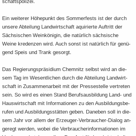
schafts­po­li­zei.
Ein wei­te­rer Hö­he­punkt des Som­mer­fests ist der durch
un­se­re Ab­tei­lung Land­wirt­schaft aqui­rier­te Auf­tritt der
Säch­si­schen Wein­kö­ni­gin, die na­tür­lich säch­si­sche
Weine kre­den­zen wird. Auch sonst ist na­tür­lich für ge­nü­
gend Speis und Trank ge­sorgt.
Das Re­gie­rungs­prä­si­di­um Chem­nitz selbst wird an die­
sem Tag im We­sent­li­chen durch die Ab­tei­lung Land­wirt­
schaft in Zu­sam­men­ar­beit mit der Pres­se­stel­le ver­tre­ten
sein. So wird es einen Stand Be­rufs­aus­bil­dung Land- und
Haus­wirt­schaft mit In­for­ma­tio­nen zu den Aus­bil­dungs­be­
ru­fen und Aus­bil­dungs­stät­ten geben. Da­ne­ben soll in die­
sem Jahr vor allem der Erzeuger-​Verbraucher-Dialog an­
ge­regt wer­den, wobei die Ver­brau­cher­infor­ma­tio­nen im