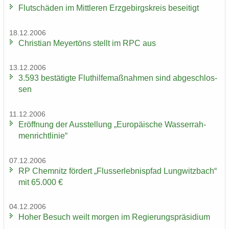
Flut­schä­den im Mitt­le­ren Erz­ge­birgs­kreis be­sei­tigt
18.12.2006
Chris­ti­an Mey­er­töns stellt im RPC aus
13.12.2006
3.593 be­stä­tig­te Flut­hil­fe­maß­nah­men sind ab­ge­schlos­
sen
11.12.2006
Er­öff­nung der Aus­stel­lung „Eu­ro­päi­sche Was­ser­rah­
men­richt­li­nie“
07.12.2006
RP Chem­nitz för­dert „Fluss­erleb­nis­pfad Lung­witz­bach“
mit 65.000 €
04.12.2006
Hoher Be­such weilt mor­gen im Re­gie­rungs­prä­si­di­um