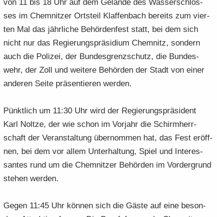
von 11 bis 18 Uhr auf dem Ge­län­de des Was­ser­schlos­
e
e
­
t
a
­
ses im Chem­nit­zer Orts­teil Klaf­fen­bach be­reits zum vier­
n
n
o
i
­
m
ten Mal das jähr­li­che Be­hör­den­fest statt, bei dem sich
­
­
n
­
t
a
d
d
o
nicht nur das Re­gie­rungs­prä­si­di­um Chem­nitz, son­dern
i
­
e
e
n
­
t
auch die Po­li­zei, der Bun­des­grenz­schutz, die Bun­des­
N
N
o
i
wehr, der Zoll und wei­te­re Be­hör­den der Stadt von einer
a
a
n
­
an­de­ren Seite prä­sen­tie­ren wer­den.
­
­
o
v
v
n
i
i
Pünkt­lich um 11:30 Uhr wird der Re­gie­rungs­prä­si­dent
­
­
Karl Nolt­ze, der wie schon im Vor­jahr die Schirm­herr­
g
g
schaft der Ver­an­stal­tung über­nom­men hat, das Fest er­öff­
a
a
nen, bei dem vor allem Un­ter­hal­tung, Spiel und In­ter­es­
­
­
t
san­tes rund um die Chem­nit­zer Be­hör­den im Vor­der­grund
t
i
i
ste­hen wer­den.
­
­
o
o
Gegen 11:45 Uhr kön­nen sich die Gäste auf eine be­son­
n
n