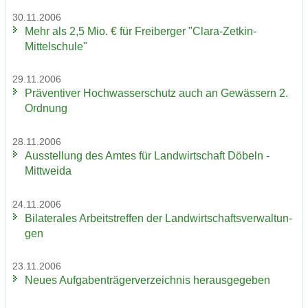
30.11.2006
Mehr als 2,5 Mio. € für Frei­ber­ger "Clara-​Zetkin-
Mittelschule"
29.11.2006
Prä­ven­ti­ver Hoch­was­ser­schutz auch an Ge­wäs­sern 2.
Ord­nung
28.11.2006
Aus­stel­lung des Amtes für Land­wirt­schaft Dö­beln -
Mitt­wei­da
24.11.2006
Bi­la­te­ra­les Ar­beits­tref­fen der Land­wirt­schafts­ver­wal­tun­
gen
23.11.2006
Neues Auf­ga­ben­trä­ger­ver­zeich­nis her­aus­ge­ge­ben