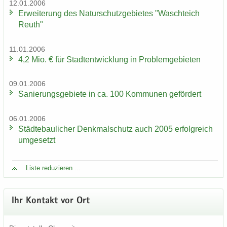
12.01.2006
Er­wei­te­rung des Na­tur­schutz­ge­bie­tes "Wasch­teich
Reuth"
11.01.2006
4,2 Mio. € für Stadt­ent­wick­lung in Pro­blem­ge­bie­ten
09.01.2006
Sa­nie­rungs­ge­bie­te in ca. 100 Kom­mu­nen ge­för­dert
06.01.2006
Städ­te­bau­li­cher Denk­mal­schutz auch 2005 er­folg­reich
um­ge­setzt
Liste re­du­zie­ren ...
Ihr Kon­takt vor Ort