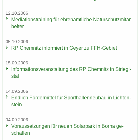
12.10.2006
Me­dia­ti­ons­trai­ning für eh­ren­amt­li­che Na­tur­schutz­mit­ar­
bei­ter
05.10.2006
RP Chem­nitz in­for­miert in Geyer zu FFH-​Gebiet
15.09.2006
In­for­ma­ti­ons­ver­an­stal­tung des RP Chem­nitz in Strie­gi­
stal
14.09.2006
End­lich För­der­mit­tel für Sport­hal­len­neu­bau in Lich­ten­
stein
04.09.2006
Vor­aus­set­zun­gen für neuen So­lar­park in Borna ge­
schaf­fen