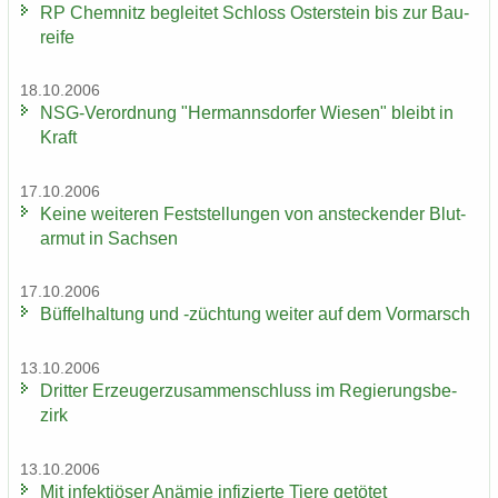
RP Chem­nitz be­glei­tet Schloss Os­ter­stein bis zur Bau­
rei­fe
18.10.2006
NSG-​Verordnung "Her­manns­dor­fer Wie­sen" bleibt in
Kraft
17.10.2006
Keine wei­te­ren Fest­stel­lun­gen von an­ste­cken­der Blut­
ar­mut in Sach­sen
17.10.2006
Büf­fel­hal­tung und -​züchtung wei­ter auf dem Vor­marsch
13.10.2006
Drit­ter Er­zeu­ger­zu­sam­men­schluss im Re­gie­rungs­be­
zirk
13.10.2006
Mit in­fek­tiö­ser An­ämie in­fi­zier­te Tiere ge­tö­tet