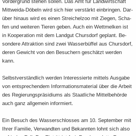
Vor­der­grund ste­hen sol­len. Das Amt für Land­wirt­schaft
Mittweida-​Döbeln wird sich hier ver­stärkt ein­brin­gen. Dar­
über hin­aus wird es einen Strei­chel­zoo mit Zie­gen, Scha­
fen und wei­te­ren Tie­ren geben. Auch ein Wett­mel­ken ist
in Ko­ope­ra­ti­on mit dem Land­gut Ch­urs­dorf ge­plant. Be­
son­de­re At­trak­ti­on sind zwei Was­ser­büf­fel aus Ch­urs­dorf,
deren Ge­wicht von den Be­su­chern ge­schätzt wer­den
kann.
Selbst­ver­ständ­lich wer­den In­ter­es­sier­te mit­tels Aus­ga­be
von ent­spre­chen­dem In­for­ma­ti­ons­ma­te­ri­al über die Ar­beit
des Re­gie­rungs­prä­si­di­ums als Staat­li­che Mit­tel­be­hör­de
auch ganz all­ge­mein in­for­miert.
Ein Be­such des Was­ser­schlos­ses am 10. Sep­tem­ber mit
Ihrer Fa­mi­lie, Ver­wand­ten und Be­kann­ten lohnt sich also