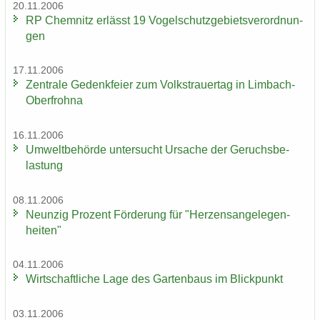
20.11.2006
RP Chem­nitz er­lässt 19 Vo­gel­schutz­ge­biets­ver­ord­nun­
gen
17.11.2006
Zen­tra­le Ge­denk­fei­er zum Volks­trau­er­tag in Limbach-​
Oberfrohna
16.11.2006
Um­welt­be­hör­de un­ter­sucht Ur­sa­che der Ge­ruchs­be­
las­tung
08.11.2006
Neun­zig Pro­zent För­de­rung für "Her­zens­an­ge­le­gen­
hei­ten"
04.11.2006
Wirt­schaft­li­che Lage des Gar­ten­baus im Blick­punkt
03.11.2006