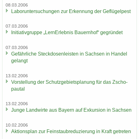
08.03.2006
La­bor­un­ter­su­chun­gen zur Er­ken­nung der Ge­flü­gel­pest
07.03.2006
In­itia­tiv­grup­pe „Lern­Erleb­nis Bau­ern­hof“ ge­grün­det
07.03.2006
Ge­fähr­li­che Steck­do­sen­leis­ten in Sach­sen in Han­del
ge­langt
13.02.2006
Vor­stel­lung der Schutz­ge­biets­pla­nung für das Zscho­
pau­tal
13.02.2006
Junge Land­wir­te aus Bay­ern auf Ex­kur­si­on in Sach­sen
10.02.2006
Ak­ti­ons­plan zur Fein­staub­re­du­zie­rung in Kraft ge­tre­ten