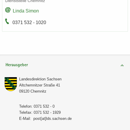
Dienst­stel­le Chem­nitz
Linda Simon
0371 532 - 1020
Herausgeber
Lan­des­di­rek­ti­on Sach­sen
Alt­chem­nit­zer Stra­ße 41
09120 Chem­nitz
Te­le­fon: 0371 532 - 0
Te­le­fax: 0371 532 - 1929
E-​Mail:
post[at]lds.sach­sen.de