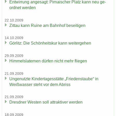
Ent­wir­rung an­ge­sagt: Pir­na­i­scher Platz kann neu ge­
ord­net wer­den
22.10.2009
Zit­tau kann Ruine am Bahn­hof be­sei­ti­gen
14.10.2009
Gör­litz: Die Schön­heits­kur kann wei­ter­ge­hen
29.09.2009
Him­mels­la­ter­nen dür­fen nicht mehr flie­gen
21.09.2009
Un­ge­nutz­te Kin­der­ta­ges­stät­te „Frie­dens­tau­be“ in
Weiß­was­ser steht vor dem Ab­riss
21.09.2009
Dresd­ner Wes­ten soll at­trak­ti­ver wer­den
18.09.2009