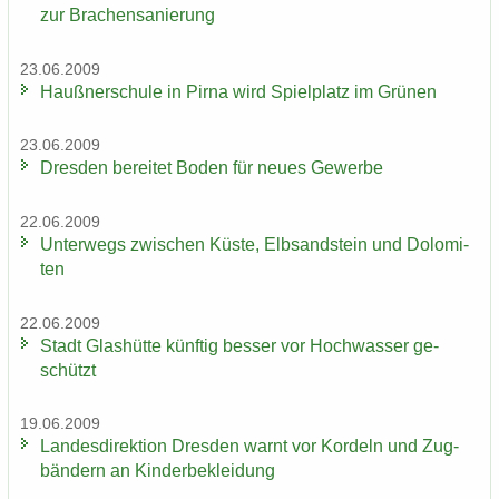
zur Bra­chen­sa­nie­rung
23.06.2009
Hauß­ner­schu­le in Pirna wird Spiel­platz im Grü­nen
23.06.2009
Dres­den be­rei­tet Boden für neues Ge­wer­be
22.06.2009
Un­ter­wegs zwi­schen Küste, Elb­sand­stein und Do­lo­mi­
ten
22.06.2009
Stadt Glas­hüt­te künf­tig bes­ser vor Hoch­was­ser ge­
schützt
19.06.2009
Lan­des­di­rek­ti­on Dres­den warnt vor Kor­deln und Zug­
bän­dern an Kin­der­be­klei­dung