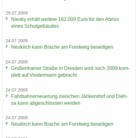
29.07.2009
Nies­ky er­hält wei­te­re 162.000 Euro für den Ab­riss
eines Schul­ge­bäu­des
24.07.2009
Neu­kirch kann Bra­che am Forst­weg be­sei­ti­gen
24.07.2009
Gro­ßen­hai­ner Stra­ße in Dres­den wird noch 2009 kom­
plett auf Vor­der­mann ge­bracht
24.07.2009
Fahr­bahn­erneue­rung zwi­schen Jän­ken­dorf und Dieh­
sa kann ab­ge­schlos­sen wer­den
24.07.2009
Neu­kirch kann Bra­che am Forst­weg be­sei­ti­gen