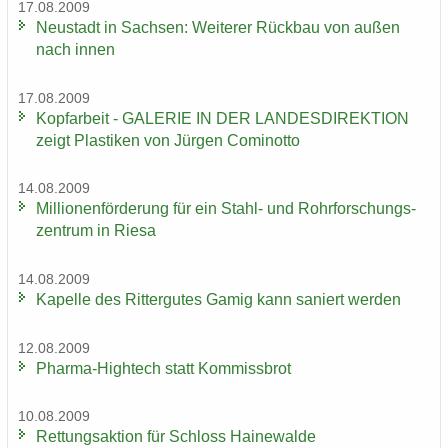
17.08.2009
Neu­stadt in Sach­sen: Wei­te­rer Rück­bau von außen
nach innen
17.08.2009
Kopf­ar­beit - GA­LE­RIE IN DER LAN­DES­DI­REK­TI­ON
zeigt Plas­ti­ken von Jür­gen Co­mi­not­to
14.08.2009
Mil­lio­nen­för­de­rung für ein Stahl-​ und Rohr­for­schungs­
zen­trum in Riesa
14.08.2009
Ka­pel­le des Rit­ter­gu­tes Gamig kann sa­niert wer­den
12.08.2009
Pharma-​Hightech statt Kom­miss­brot
10.08.2009
Ret­tungs­ak­ti­on für Schloss Hai­ne­wal­de