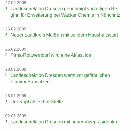
27.02.2009
Lan­des­di­rek­ti­on Dres­den ge­neh­migt vor­zei­ti­gen Be­
ginn für Er­wei­te­rung bei Wa­cker Che­mie in Nün­chritz
26.02.2009
Neuer Land­kreis Mei­ßen mit so­li­dem Haus­halts­start
26.02.2009
Pirna-​Rottwerndorf wird eine Alt­last los
28.01.2009
Lan­des­di­rek­ti­on Dres­den warnt vor ge­fähr­li­chen
Flummi-​Bausätzen
26.01.2009
Der Kopf als Schnitt­stel­le
02.01.2009
Lan­des­di­rek­ti­on Dres­den mit neuer Vi­ze­prä­si­den­tin