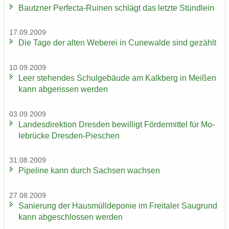
Bautz­ner Perfecta-​Ruinen schlägt das letz­te Stünd­lein
17.09.2009
Die Tage der alten We­be­rei in Cu­n­e­wal­de sind ge­zählt
10.09.2009
Leer ste­hen­des Schul­ge­bäu­de am Kalk­berg in Mei­ßen
kann ab­ge­ris­sen wer­den
03.09.2009
Lan­des­di­rek­ti­on Dres­den be­wil­ligt För­der­mit­tel für Mo­
le­brü­cke Dresden-​Pieschen
31.08.2009
Pipe­line kann durch Sach­sen wach­sen
27.08.2009
Sa­nie­rung der Haus­müll­de­po­nie im Frei­ta­ler Saugrund
kann ab­ge­schlos­sen wer­den