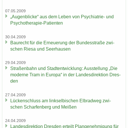
07.05.2009
„Au­gen­bli­cke“ aus dem Leben von Psychiatrie-​ und
Psychotherapie-​Patienten
30.04.2009
Bau­recht für die Er­neue­rung der Bun­des­stra­ße zwi­
schen Riesa und Seer­hau­sen
29.04.2009
Stra­ßen­bahn und Stadt­ent­wick­lung: Aus­stel­lung „Die
mo­der­ne Tram in Eu­ro­pa“ in der Lan­des­di­rek­ti­on Dres­
den
27.04.2009
Lü­cken­schluss am linksel­bi­schen El­brad­weg zwi­
schen Schar­fen­berg und Mei­ßen
24.04.2009
Lan­des­di­rek­ti­on Dres­den er­teilt Plan­ge­neh­mi­gung für