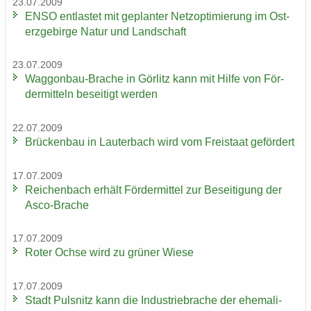
23.07.2009
ENSO ent­las­tet mit ge­plan­ter Netz­op­ti­mie­rung im Ost­
erz­ge­bir­ge Natur und Land­schaft
23.07.2009
Waggonbau-​Brache in Gör­litz kann mit Hilfe von För­
der­mit­teln be­sei­tigt wer­den
22.07.2009
Brü­cken­bau in Lau­ter­bach wird vom Frei­staat ge­för­dert
17.07.2009
Rei­chen­bach er­hält För­der­mit­tel zur Be­sei­ti­gung der
Asco-​Brache
17.07.2009
Roter Ochse wird zu grü­ner Wiese
17.07.2009
Stadt Puls­nitz kann die In­dus­trie­bra­che der ehe­ma­li­