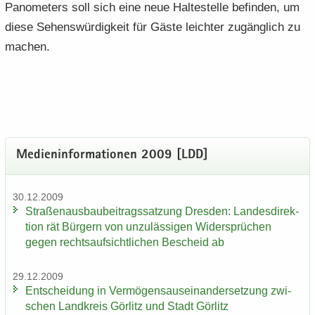
Pano­me­ters soll sich eine neue Hal­te­stel­le be­fin­den, um
diese Se­hens­wür­dig­keit für Gäste leich­ter zu­gäng­lich zu
ma­chen.
Me­di­en­in­for­ma­tio­nen 2009 [LDD]
30.12.2009
Stra­ßen­aus­bau­bei­trags­sat­zung Dres­den: Lan­des­di­rek­
ti­on rät Bür­gern von un­zu­läs­si­gen Wi­der­sprü­chen
gegen rechts­auf­sicht­li­chen Be­scheid ab
29.12.2009
Ent­schei­dung in Ver­mö­gens­aus­ein­an­der­set­zung zwi­
schen Land­kreis Gör­litz und Stadt Gör­litz