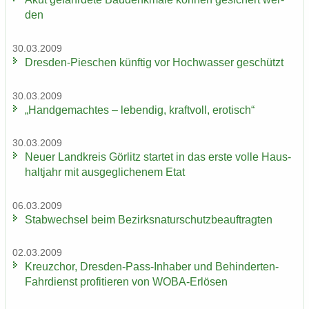
den
30.03.2009
Dresden-​Pieschen künf­tig vor Hoch­was­ser ge­schützt
30.03.2009
„Hand­ge­mach­tes – le­ben­dig, kraft­voll, ero­tisch“
30.03.2009
Neuer Land­kreis Gör­litz star­tet in das erste volle Haus­
halt­jahr mit aus­ge­gli­che­nem Etat
06.03.2009
Stab­wech­sel beim Be­zirks­na­tur­schutz­be­auf­trag­ten
02.03.2009
Kreuz­chor, Dresden-​Pass-Inhaber und Behinderten-​
Fahrdienst pro­fi­tie­ren von WOBA-​Erlösen