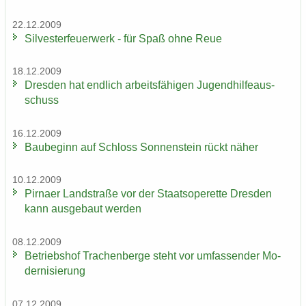
22.12.2009
Sil­ves­ter­feu­er­werk - für Spaß ohne Reue
18.12.2009
Dres­den hat end­lich ar­beits­fä­hi­gen Ju­gend­hil­fe­aus­
schuss
16.12.2009
Bau­be­ginn auf Schloss Son­nen­stein rückt näher
10.12.2009
Pirna­er Land­stra­ße vor der Staats­ope­ret­te Dres­den
kann aus­ge­baut wer­den
08.12.2009
Be­triebs­hof Tra­chen­ber­ge steht vor um­fas­sen­der Mo­
der­ni­sie­rung
07.12.2009