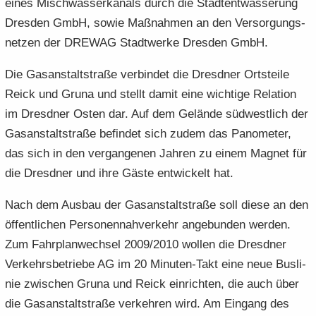
eines Misch­was­ser­ka­nals durch die Stadt­ent­wäs­se­rung
Dres­den GmbH, sowie Maß­nah­men an den Ver­sor­gungs­
net­zen der DRE­WAG Stadt­wer­ke Dres­den GmbH.
Die Gas­an­stalt­stra­ße ver­bin­det die Dresd­ner Orts­tei­le
Reick und Gruna und stellt damit eine wich­ti­ge Re­la­ti­on
im Dresd­ner Osten dar. Auf dem Ge­län­de süd­west­lich der
Gas­an­stalt­stra­ße be­fin­det sich zudem das Pano­me­ter,
das sich in den ver­gan­ge­nen Jah­ren zu einem Ma­gnet für
die Dresd­ner und ihre Gäste ent­wi­ckelt hat.
Nach dem Aus­bau der Gas­an­stalt­stra­ße soll diese an den
öf­fent­li­chen Per­so­nen­nah­ver­kehr an­ge­bun­den wer­den.
Zum Fahr­plan­wech­sel 2009/2010 wol­len die Dresd­ner
Ver­kehrs­be­trie­be AG im 20 Minuten-​Takt eine neue Bus­li­
nie zwi­schen Gruna und Reick ein­rich­ten, die auch über
die Gas­an­stalt­stra­ße ver­keh­ren wird. Am Ein­gang des