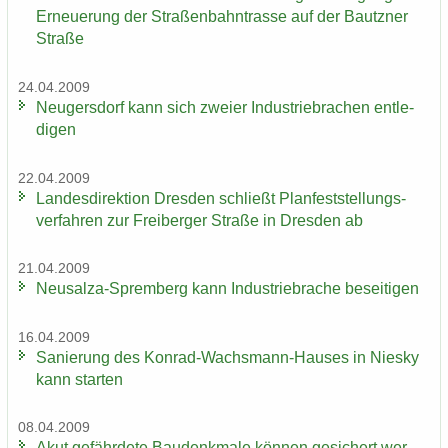
Er­neue­rung der Stra­ßen­bahn­tras­se auf der Bautz­ner
Stra­ße
24.04.2009
Neu­gers­dorf kann sich zwei­er In­dus­trie­bra­chen ent­le­
di­gen
22.04.2009
Lan­des­di­rek­ti­on Dres­den schließt Plan­fest­stel­lungs­
ver­fah­ren zur Frei­ber­ger Stra­ße in Dres­den ab
21.04.2009
Neusalza-​Spremberg kann In­dus­trie­bra­che be­sei­ti­gen
16.04.2009
Sa­nie­rung des Konrad-​Wachsmann-Hauses in Nies­ky
kann star­ten
08.04.2009
Akut ge­fähr­de­te Bau­denk­ma­le kön­nen ge­si­chert wer­