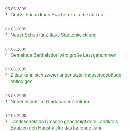
05.06.2009
Groß­schön­au kann Bra­chen zu Leibe rü­cken
04.06.2009
Neuer Schub für Zit­taus Stadt­ent­wick­lung
04.06.2009
Ge­mein­de Bert­hels­dorf wird große Last ge­nom­men
04.06.2009
Zit­tau kann sich zwei­er un­ge­nutz­ter In­dus­trie­ge­bäu­de
ent­le­di­gen
25.05.2009
Neuer Im­puls für Hei­de­nau­er Zen­trum
12.05.2009
Lan­des­di­rek­ti­on Dres­den ge­neh­migt dem Land­kreis
Baut­zen den Haus­halt für das lau­fen­de Jahr