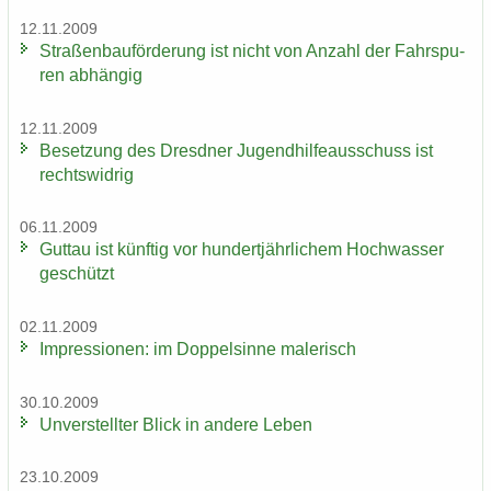
12.11.2009
Stra­ßen­bau­för­de­rung ist nicht von An­zahl der Fahr­spu­
ren ab­hän­gig
12.11.2009
Be­set­zung des Dresd­ner Ju­gend­hil­fe­aus­schuss ist
rechts­wid­rig
06.11.2009
Gut­tau ist künf­tig vor hun­dert­jähr­li­chem Hoch­was­ser
ge­schützt
02.11.2009
Im­pres­sio­nen: im Dop­pel­sin­ne ma­le­risch
30.10.2009
Un­ver­stell­ter Blick in an­de­re Leben
23.10.2009