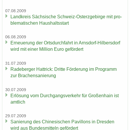
07.08.2009
Land­kreis Säch­si­sche Schweiz-​Osterzgebirge mit pro­
ble­ma­ti­schen Haus­halts­start
06.08.2009
Er­neue­rung der Orts­durch­fahrt in Arnsdorf-​Hilbersdorf
wird mit einer Mil­li­on Euro ge­för­dert
31.07.2009
Ra­de­ber­ger Hat­trick: Drit­te För­de­rung im Pro­gramm
zur Bra­chen­sa­nie­rung
30.07.2009
Er­lö­sung vom Durch­gangs­ver­kehr für Gro­ßen­hain ist
amt­lich
29.07.2009
Sa­nie­rung des Chi­ne­si­schen Pa­vil­lons in Dres­den
wird aus Bun­des­mit­teln ge­för­dert