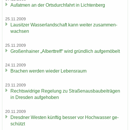
Auf­at­men an der Orts­durch­fahrt in Lich­ten­berg
25.11.2009
Lau­sit­zer Was­ser­land­schaft kann wei­ter zu­sam­men­
wach­sen
25.11.2009
Gro­ßen­hai­ner „Al­bert­treff“ wird gründ­lich auf­ge­mö­belt
24.11.2009
Bra­chen wer­den wie­der Le­bens­raum
23.11.2009
Rechts­wid­ri­ge Re­ge­lung zu Stra­ßen­aus­bau­bei­trä­gen
in Dres­den auf­ge­ho­ben
20.11.2009
Dresd­ner Wes­ten künf­tig bes­ser vor Hoch­was­ser ge­
schützt