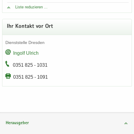
Liste re­du­zie­ren ...
Ihr Kon­takt vor Ort
Dienst­stel­le Dres­den
In­golf Ul­rich
0351 825 - 1031
0351 825 - 1091
Herausgeber