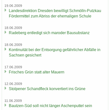
19.06.2009
Lan­des­di­rek­ti­on Dres­den be­wil­ligt Schmölln-​Putzkau
För­der­mit­tel zum Ab­riss der ehe­ma­li­gen Schu­le
18.06.2009
Ra­de­berg ent­le­digt sich ma­ro­der Bau­sub­stanz
18.06.2009
Kon­ti­nui­tät bei der Ent­sor­gung ge­fähr­li­cher Ab­fäl­le in
Sach­sen ge­si­chert
17.06.2009
Fri­sches Grün statt alter Mau­ern
12.06.2009
Stol­pe­ner Schand­fleck kon­ver­tiert ins Grüne
11.06.2009
Bautzen-​Süd soll nicht län­ger Aschen­put­tel sein