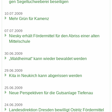
gen Se­gel­tuch­we­be­rei be­sei­ti­gen
10.07.2009
Mehr Grün für Ka­menz
07.07.2009
Nies­ky er­hält För­der­mit­tel für den Ab­riss einer alten
Mit­tel­schu­le
30.06.2009
„Wald­hei­mat“ kann wie­der be­wal­det wer­den
29.06.2009
Kita in Neu­kirch kann ab­ge­ris­sen wer­den
25.06.2009
Neue Per­spek­ti­ven für die Guts­an­la­ge Tie­fen­au
24.06.2009
Lan­des­di­rek­ti­on Dres­den be­wil­ligt Ost­ritz För­der­mit­tel