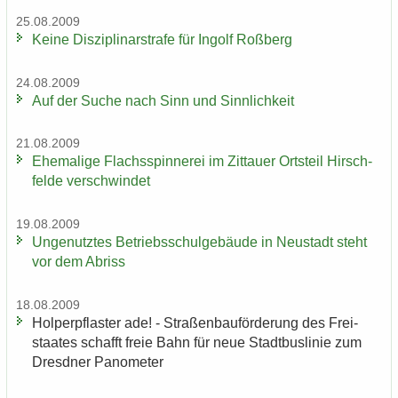
25.08.2009
Keine Dis­zi­pli­nar­stra­fe für In­golf Roß­berg
24.08.2009
Auf der Suche nach Sinn und Sinn­lich­keit
21.08.2009
Ehe­ma­li­ge Flachs­spin­ne­rei im Zit­tau­er Orts­teil Hirsch­
fel­de ver­schwin­det
19.08.2009
Un­ge­nutz­tes Be­triebs­schul­ge­bäu­de in Neu­stadt steht
vor dem Ab­riss
18.08.2009
Hol­per­pflas­ter ade! - Stra­ßen­bau­för­de­rung des Frei­
staa­tes schafft freie Bahn für neue Stadt­bus­li­nie zum
Dresd­ner Pano­me­ter