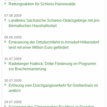
Ret­tungs­ak­ti­on für Schloss Hai­ne­wal­de
07.08.2009
Land­kreis Säch­si­sche Schweiz-​Osterzgebirge mit pro­
ble­ma­ti­schen Haus­halts­start
06.08.2009
Er­neue­rung der Orts­durch­fahrt in Arnsdorf-​Hilbersdorf
wird mit einer Mil­li­on Euro ge­för­dert
31.07.2009
Ra­de­ber­ger Hat­trick: Drit­te För­de­rung im Pro­gramm
zur Bra­chen­sa­nie­rung
30.07.2009
Er­lö­sung vom Durch­gangs­ver­kehr für Gro­ßen­hain ist
amt­lich
29.07.2009
Sa­nie­rung des Chi­ne­si­schen Pa­vil­lons in Dres­den