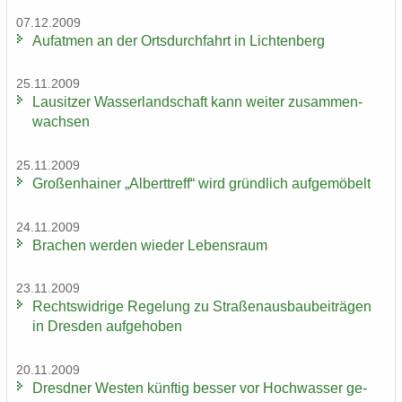
07.12.2009
Auf­at­men an der Orts­durch­fahrt in Lich­ten­berg
25.11.2009
Lau­sit­zer Was­ser­land­schaft kann wei­ter zu­sam­men­
wach­sen
25.11.2009
Gro­ßen­hai­ner „Al­bert­treff“ wird gründ­lich auf­ge­mö­belt
24.11.2009
Bra­chen wer­den wie­der Le­bens­raum
23.11.2009
Rechts­wid­ri­ge Re­ge­lung zu Stra­ßen­aus­bau­bei­trä­gen
in Dres­den auf­ge­ho­ben
20.11.2009
Dresd­ner Wes­ten künf­tig bes­ser vor Hoch­was­ser ge­