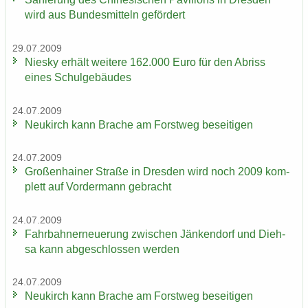
wird aus Bun­des­mit­teln ge­för­dert
29.07.2009
Nies­ky er­hält wei­te­re 162.000 Euro für den Ab­riss
eines Schul­ge­bäu­des
24.07.2009
Neu­kirch kann Bra­che am Forst­weg be­sei­ti­gen
24.07.2009
Gro­ßen­hai­ner Stra­ße in Dres­den wird noch 2009 kom­
plett auf Vor­der­mann ge­bracht
24.07.2009
Fahr­bahn­erneue­rung zwi­schen Jän­ken­dorf und Dieh­
sa kann ab­ge­schlos­sen wer­den
24.07.2009
Neu­kirch kann Bra­che am Forst­weg be­sei­ti­gen