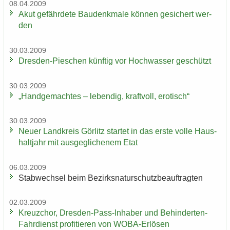
08.04.2009
Akut ge­fähr­de­te Bau­denk­ma­le kön­nen ge­si­chert wer­
den
30.03.2009
Dresden-​Pieschen künf­tig vor Hoch­was­ser ge­schützt
30.03.2009
„Hand­ge­mach­tes – le­ben­dig, kraft­voll, ero­tisch“
30.03.2009
Neuer Land­kreis Gör­litz star­tet in das erste volle Haus­
halt­jahr mit aus­ge­gli­che­nem Etat
06.03.2009
Stab­wech­sel beim Be­zirks­na­tur­schutz­be­auf­trag­ten
02.03.2009
Kreuz­chor, Dresden-​Pass-Inhaber und Behinderten-​
Fahrdienst pro­fi­tie­ren von WOBA-​Erlösen