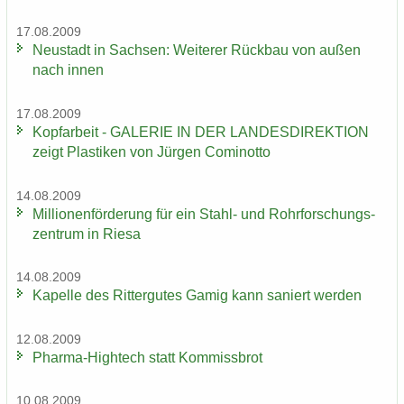
17.08.2009
Neu­stadt in Sach­sen: Wei­te­rer Rück­bau von außen
nach innen
17.08.2009
Kopf­ar­beit - GA­LE­RIE IN DER LAN­DES­DI­REK­TI­ON
zeigt Plas­ti­ken von Jür­gen Co­mi­not­to
14.08.2009
Mil­lio­nen­för­de­rung für ein Stahl-​ und Rohr­for­schungs­
zen­trum in Riesa
14.08.2009
Ka­pel­le des Rit­ter­gu­tes Gamig kann sa­niert wer­den
12.08.2009
Pharma-​Hightech statt Kom­miss­brot
10.08.2009