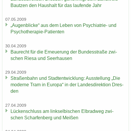
Baut­zen den Haus­halt für das lau­fen­de Jahr
07.05.2009
„Au­gen­bli­cke“ aus dem Leben von Psychiatrie-​ und
Psychotherapie-​Patienten
30.04.2009
Bau­recht für die Er­neue­rung der Bun­des­stra­ße zwi­
schen Riesa und Seer­hau­sen
29.04.2009
Stra­ßen­bahn und Stadt­ent­wick­lung: Aus­stel­lung „Die
mo­der­ne Tram in Eu­ro­pa“ in der Lan­des­di­rek­ti­on Dres­
den
27.04.2009
Lü­cken­schluss am linksel­bi­schen El­brad­weg zwi­
schen Schar­fen­berg und Mei­ßen