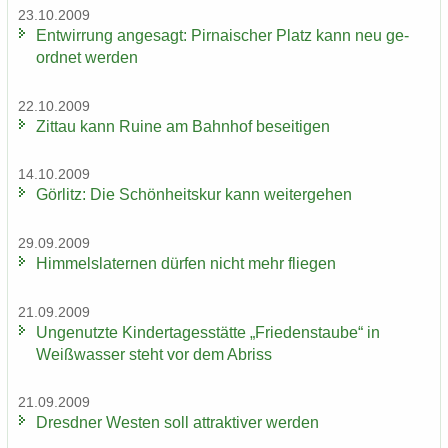
23.10.2009
Ent­wir­rung an­ge­sagt: Pir­na­i­scher Platz kann neu ge­
ord­net wer­den
22.10.2009
Zit­tau kann Ruine am Bahn­hof be­sei­ti­gen
14.10.2009
Gör­litz: Die Schön­heits­kur kann wei­ter­ge­hen
29.09.2009
Him­mels­la­ter­nen dür­fen nicht mehr flie­gen
21.09.2009
Un­ge­nutz­te Kin­der­ta­ges­stät­te „Frie­dens­tau­be“ in
Weiß­was­ser steht vor dem Ab­riss
21.09.2009
Dresd­ner Wes­ten soll at­trak­ti­ver wer­den