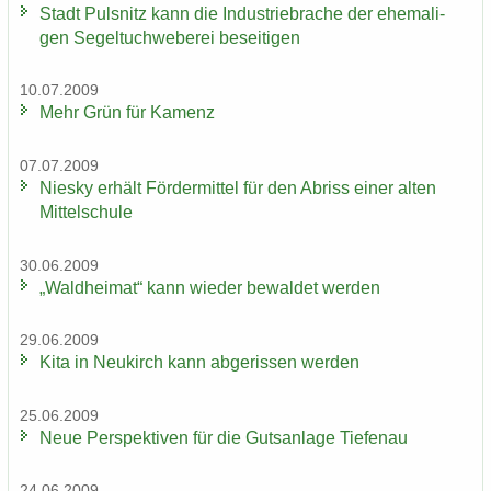
Stadt Puls­nitz kann die In­dus­trie­bra­che der ehe­ma­li­
gen Se­gel­tuch­we­be­rei be­sei­ti­gen
10.07.2009
Mehr Grün für Ka­menz
07.07.2009
Nies­ky er­hält För­der­mit­tel für den Ab­riss einer alten
Mit­tel­schu­le
30.06.2009
„Wald­hei­mat“ kann wie­der be­wal­det wer­den
29.06.2009
Kita in Neu­kirch kann ab­ge­ris­sen wer­den
25.06.2009
Neue Per­spek­ti­ven für die Guts­an­la­ge Tie­fen­au
24.06.2009