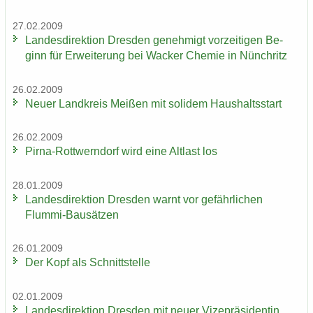
27.02.2009
Lan­des­di­rek­ti­on Dres­den ge­neh­migt vor­zei­ti­gen Be­
ginn für Er­wei­te­rung bei Wa­cker Che­mie in Nün­chritz
26.02.2009
Neuer Land­kreis Mei­ßen mit so­li­dem Haus­halts­start
26.02.2009
Pirna-​Rottwerndorf wird eine Alt­last los
28.01.2009
Lan­des­di­rek­ti­on Dres­den warnt vor ge­fähr­li­chen
Flummi-​Bausätzen
26.01.2009
Der Kopf als Schnitt­stel­le
02.01.2009
Lan­des­di­rek­ti­on Dres­den mit neuer Vi­ze­prä­si­den­tin