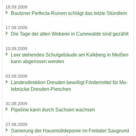
18.09.2009
Bautz­ner Perfecta-​Ruinen schlägt das letz­te Stünd­lein
17.09.2009
Die Tage der alten We­be­rei in Cu­n­e­wal­de sind ge­zählt
10.09.2009
Leer ste­hen­des Schul­ge­bäu­de am Kalk­berg in Mei­ßen
kann ab­ge­ris­sen wer­den
03.09.2009
Lan­des­di­rek­ti­on Dres­den be­wil­ligt För­der­mit­tel für Mo­
le­brü­cke Dresden-​Pieschen
31.08.2009
Pipe­line kann durch Sach­sen wach­sen
27.08.2009
Sa­nie­rung der Haus­müll­de­po­nie im Frei­ta­ler Saugrund