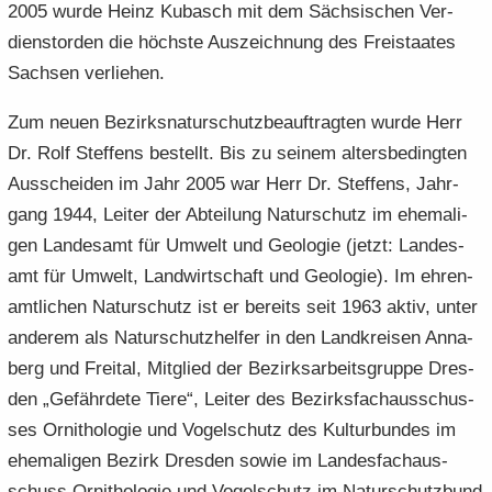
2005 wurde Heinz Ku­basch mit dem Säch­si­schen Ver­
dienst­or­den die höchs­te Aus­zeich­nung des Frei­staa­tes
Sach­sen ver­lie­hen.
Zum neuen Be­zirks­na­tur­schutz­be­auf­trag­ten wurde Herr
Dr. Rolf Stef­fens be­stellt. Bis zu sei­nem al­ters­be­ding­ten
Aus­schei­den im Jahr 2005 war Herr Dr. Stef­fens, Jahr­
gang 1944, Lei­ter der Ab­tei­lung Na­tur­schutz im ehe­ma­li­
gen Lan­des­amt für Um­welt und Geo­lo­gie (jetzt: Lan­des­
amt für Um­welt, Land­wirt­schaft und Geo­lo­gie). Im eh­ren­
amt­li­chen Na­tur­schutz ist er be­reits seit 1963 aktiv, unter
an­de­rem als Na­tur­schutz­hel­fer in den Land­krei­sen An­na­
berg und Frei­tal, Mit­glied der Be­zirks­ar­beits­grup­pe Dres­
den „Ge­fähr­de­te Tiere“, Lei­ter des Be­zirks­fach­aus­schus­
ses Or­ni­tho­lo­gie und Vo­gel­schutz des Kul­tur­bun­des im
ehe­ma­li­gen Be­zirk Dres­den sowie im Lan­des­fach­aus­
schuss Or­ni­tho­lo­gie und Vo­gel­schutz im Na­tur­schutz­bund