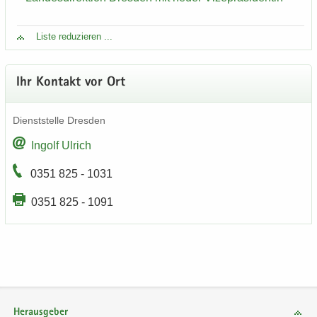
Liste re­du­zie­ren ...
Ihr Kon­takt vor Ort
Dienst­stel­le Dres­den
In­golf Ul­rich
0351 825 - 1031
0351 825 - 1091
Herausgeber