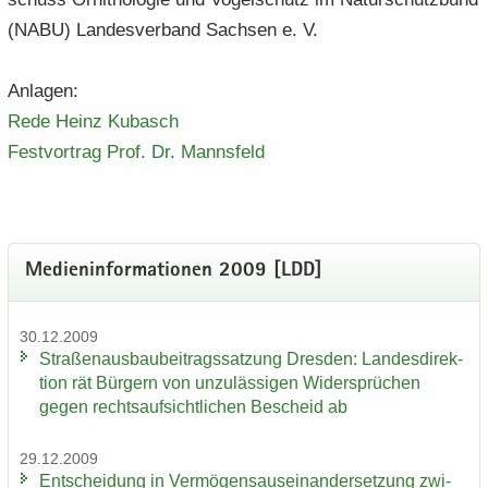
(NABU) Lan­des­ver­band Sach­sen e. V.
An­la­gen:
Rede Heinz Ku­basch
Fest­vor­trag Prof.​ Dr.​ Manns­feld
Me­di­en­in­for­ma­tio­nen 2009 [LDD]
30.12.2009
Stra­ßen­aus­bau­bei­trags­sat­zung Dres­den: Lan­des­di­rek­
ti­on rät Bür­gern von un­zu­läs­si­gen Wi­der­sprü­chen
gegen rechts­auf­sicht­li­chen Be­scheid ab
29.12.2009
Ent­schei­dung in Ver­mö­gens­aus­ein­an­der­set­zung zwi­