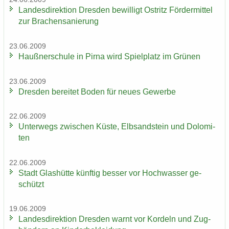
Lan­des­di­rek­ti­on Dres­den be­wil­ligt Ost­ritz För­der­mit­tel
zur Bra­chen­sa­nie­rung
23.06.2009
Hauß­ner­schu­le in Pirna wird Spiel­platz im Grü­nen
23.06.2009
Dres­den be­rei­tet Boden für neues Ge­wer­be
22.06.2009
Un­ter­wegs zwi­schen Küste, Elb­sand­stein und Do­lo­mi­
ten
22.06.2009
Stadt Glas­hüt­te künf­tig bes­ser vor Hoch­was­ser ge­
schützt
19.06.2009
Lan­des­di­rek­ti­on Dres­den warnt vor Kor­deln und Zug­