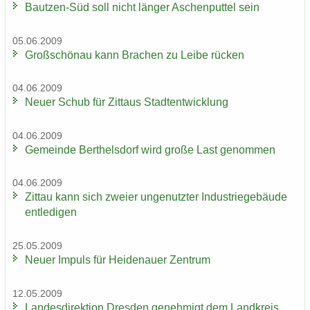
Bautzen-​Süd soll nicht län­ger Aschen­put­tel sein
05.06.2009
Groß­schön­au kann Bra­chen zu Leibe rü­cken
04.06.2009
Neuer Schub für Zit­taus Stadt­ent­wick­lung
04.06.2009
Ge­mein­de Bert­hels­dorf wird große Last ge­nom­men
04.06.2009
Zit­tau kann sich zwei­er un­ge­nutz­ter In­dus­trie­ge­bäu­de
ent­le­di­gen
25.05.2009
Neuer Im­puls für Hei­de­nau­er Zen­trum
12.05.2009
Lan­des­di­rek­ti­on Dres­den ge­neh­migt dem Land­kreis