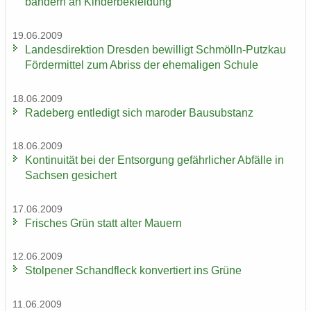
bän­dern an Kin­der­be­klei­dung
19.06.2009
Lan­des­di­rek­ti­on Dres­den be­wil­ligt Schmölln-​Putzkau
För­der­mit­tel zum Ab­riss der ehe­ma­li­gen Schu­le
18.06.2009
Ra­de­berg ent­le­digt sich ma­ro­der Bau­sub­stanz
18.06.2009
Kon­ti­nui­tät bei der Ent­sor­gung ge­fähr­li­cher Ab­fäl­le in
Sach­sen ge­si­chert
17.06.2009
Fri­sches Grün statt alter Mau­ern
12.06.2009
Stol­pe­ner Schand­fleck kon­ver­tiert ins Grüne
11.06.2009