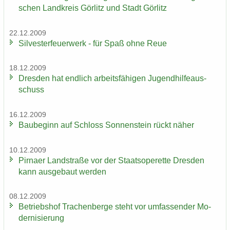
schen Land­kreis Gör­litz und Stadt Gör­litz
22.12.2009
Sil­ves­ter­feu­er­werk - für Spaß ohne Reue
18.12.2009
Dres­den hat end­lich ar­beits­fä­hi­gen Ju­gend­hil­fe­aus­
schuss
16.12.2009
Bau­be­ginn auf Schloss Son­nen­stein rückt näher
10.12.2009
Pirna­er Land­stra­ße vor der Staats­ope­ret­te Dres­den
kann aus­ge­baut wer­den
08.12.2009
Be­triebs­hof Tra­chen­ber­ge steht vor um­fas­sen­der Mo­
der­ni­sie­rung