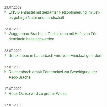
23.07.2009
ENSO ent­las­tet mit ge­plan­ter Netz­op­ti­mie­rung im Ost­
erz­ge­bir­ge Natur und Land­schaft
23.07.2009
Waggonbau-​Brache in Gör­litz kann mit Hilfe von För­
der­mit­teln be­sei­tigt wer­den
22.07.2009
Brü­cken­bau in Lau­ter­bach wird vom Frei­staat ge­för­dert
17.07.2009
Rei­chen­bach er­hält För­der­mit­tel zur Be­sei­ti­gung der
Asco-​Brache
17.07.2009
Roter Ochse wird zu grü­ner Wiese
17.07.2009