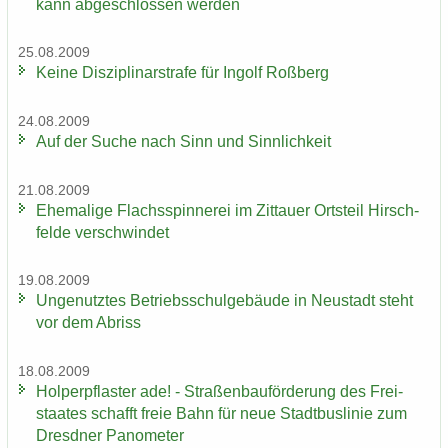
kann ab­ge­schlos­sen wer­den
25.08.2009
Keine Dis­zi­pli­nar­stra­fe für In­golf Roß­berg
24.08.2009
Auf der Suche nach Sinn und Sinn­lich­keit
21.08.2009
Ehe­ma­li­ge Flachs­spin­ne­rei im Zit­tau­er Orts­teil Hirsch­
fel­de ver­schwin­det
19.08.2009
Un­ge­nutz­tes Be­triebs­schul­ge­bäu­de in Neu­stadt steht
vor dem Ab­riss
18.08.2009
Hol­per­pflas­ter ade! - Stra­ßen­bau­för­de­rung des Frei­
staa­tes schafft freie Bahn für neue Stadt­bus­li­nie zum
Dresd­ner Pano­me­ter