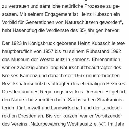
zu ver­trau­en und sämt­li­che na­tür­li­che Pro­zes­se zu ge­
stat­ten. Mit sei­nem En­ga­ge­ment ist Heinz Ku­basch ein
Vor­bild für Ge­ne­ra­tio­nen von Na­tur­schüt­zern ge­wor­den“,
hebt Ha­sen­pflug die Ver­diens­te des 85-​jährigen her­vor.
Der 1923 in Kö­nigs­brück ge­bo­re­ne Heinz Ku­basch lei­te­te
haupt­be­ruf­lich von 1957 bis zu sei­nem Ru­he­stand 1992
das Mu­se­um der West­lau­sitz in Ka­menz. Eh­ren­amt­lich
war er zwan­zig Jahre lang Na­tur­schutz­be­auf­trag­ter des
Krei­ses Ka­menz und da­nach seit 1967 un­un­ter­bro­chen
Be­zirks­na­tur­schutz­be­auf­trag­ter des ehe­ma­li­gen Be­zir­kes
Dres­den und des Re­gie­rungs­be­zir­kes Dres­den. Er ge­hört
den Na­tur­schutz­bei­rä­ten beim Säch­si­schen Staats­mi­nis­
te­ri­um für Um­welt und Land­wirt­schaft und der Lan­des­di­
rek­ti­on Dres­den an. Bis vor kur­zem war er Vor­sit­zen­der
des Ver­eins „Na­tur­be­wah­rung West­lau­sitz e. V.“. Im Jahr