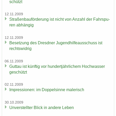
schützt
12.11.2009
Stra­ßen­bau­för­de­rung ist nicht von An­zahl der Fahr­spu­
ren ab­hän­gig
12.11.2009
Be­set­zung des Dresd­ner Ju­gend­hil­fe­aus­schuss ist
rechts­wid­rig
06.11.2009
Gut­tau ist künf­tig vor hun­dert­jähr­li­chem Hoch­was­ser
ge­schützt
02.11.2009
Im­pres­sio­nen: im Dop­pel­sin­ne ma­le­risch
30.10.2009
Un­ver­stell­ter Blick in an­de­re Leben