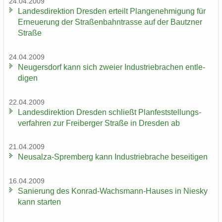
24.04.2009
Lan­des­di­rek­ti­on Dres­den er­teilt Plan­ge­neh­mi­gung für
Er­neue­rung der Stra­ßen­bahn­tras­se auf der Bautz­ner
Stra­ße
24.04.2009
Neu­gers­dorf kann sich zwei­er In­dus­trie­bra­chen ent­le­
di­gen
22.04.2009
Lan­des­di­rek­ti­on Dres­den schließt Plan­fest­stel­lungs­
ver­fah­ren zur Frei­ber­ger Stra­ße in Dres­den ab
21.04.2009
Neusalza-​Spremberg kann In­dus­trie­bra­che be­sei­ti­gen
16.04.2009
Sa­nie­rung des Konrad-​Wachsmann-Hauses in Nies­ky
kann star­ten