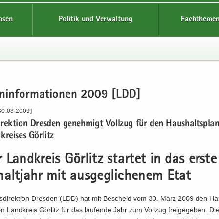
hsen
Politik und Verwaltung
Fachthemen
en­in­for­ma­tio­nen 2009 [LDD]
30.03.2009]
i­rek­ti­on Dres­den ge­neh­migt Voll­zug für den Haus­halts­pl
krei­ses Gör­litz
Land­kreis Gör­litz star­tet in das erste
alt­jahr mit aus­ge­gli­che­nem Etat
s­di­rek­ti­on Dres­den (LDD) hat mit Be­scheid vom 30. März 2009 den Hau
n Land­kreis Gör­litz für das lau­fen­de Jahr zum Voll­zug frei­ge­ge­ben. Die