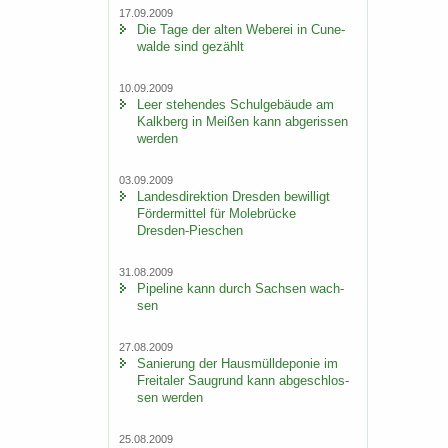
17.09.2009
Die Tage der alten We­be­rei in Cu­n­e­
wal­de sind ge­zählt
10.09.2009
Leer ste­hen­des Schul­ge­bäu­de am
Kalk­berg in Mei­ßen kann ab­ge­ris­sen
wer­den
03.09.2009
Lan­des­di­rek­ti­on Dres­den be­wil­ligt
För­der­mit­tel für Mo­le­brü­cke
Dresden-​Pieschen
31.08.2009
Pipe­line kann durch Sach­sen wach­
sen
27.08.2009
Sa­nie­rung der Haus­müll­de­po­nie im
Frei­ta­ler Saugrund kann ab­ge­schlos­
sen wer­den
25.08.2009