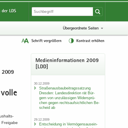
 der LDS
Übergeordnete Seiten
Schrift vergrößern
Kontrast erhöhen
Me­di­en­in­for­ma­tio­nen 2009
[LDD]
an 2009
30.12.2009
Stra­ßen­aus­bau­bei­trags­sat­zung
 volle
Dres­den: Lan­des­di­rek­ti­on rät Bür­
gern von un­zu­läs­si­gen Wi­der­sprü­
chen gegen rechts­auf­sicht­li­chen Be­
scheid ab
s­halts­
29.12.2009
 Frei­ga­be
Ent­schei­dung in Ver­mö­gens­aus­ein­