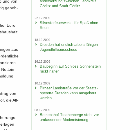
an­der­set­zung zwi­schen Land­kreis
ro und von
Gör­litz und Stadt Gör­litz
tig ge­neh­
22.12.2009
Sil­ves­ter­feu­er­werk - für Spaß ohne
Mio. Euro
Reue
s­haus­halt
18.12.2009
Dres­den hat end­lich ar­beits­fä­hi­gen
run­gen aus
Ju­gend­hil­fe­aus­schuss
dent­li­che
16.12.2009
an­zie­ren
Bau­be­ginn auf Schloss Son­nen­stein
Net­to­in­
rückt näher
chul­dung
10.12.2009
Pirna­er Land­stra­ße vor der Staats­
ope­ret­te Dres­den kann aus­ge­baut
e­trag von
wer­den
or, die Alt­
08.12.2009
Be­triebs­hof Tra­chen­ber­ge steht vor
che­rungs­
um­fas­sen­der Mo­der­ni­sie­rung
er­la­gen