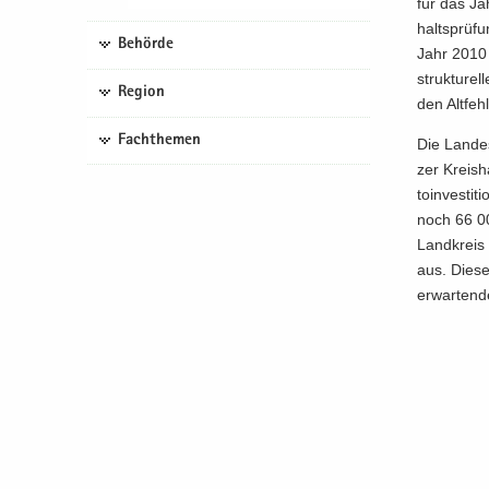
für das Jah
halts­prü­f
Behörde
Jahr 2010 a
struk­tu­rel
Region
den Alt­feh
Fachthemen
Die Lan­des
zer Kreis­h
to­in­ves­ti
noch 66 000
Land­kreis 
aus. Diese 
er­war­ten­