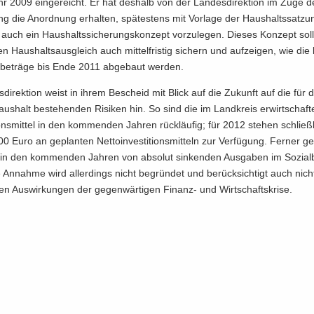
r 2009 ein­ge­reicht. Er hat des­halb von der Lan­des­di­rek­ti­on im Zuge 
ung die An­ord­nung er­hal­ten, spä­tes­tens mit Vor­la­ge der Haus­halts­sat­z
uch ein Haus­halts­si­che­rungs­kon­zept vor­zu­le­gen. Die­ses Kon­zept sol
­len Haus­halts­aus­gleich auch mit­tel­fris­tig si­chern und auf­zei­gen, wie di
l­be­trä­ge bis Ende 2011 ab­ge­baut wer­den.
­di­rek­ti­on weist in ihrem Be­scheid mit Blick auf die Zu­kunft auf die für d
aus­halt be­stehen­den Ri­si­ken hin. So sind die im Land­kreis er­wirt­schaf­t
­ti­ons­mit­tel in den kom­men­den Jah­ren rück­läu­fig; für 2012 ste­hen schließ
 Euro an ge­plan­ten Net­to­in­ves­ti­ti­ons­mit­teln zur Ver­fü­gung. Fer­ner g
in den kom­men­den Jah­ren von ab­so­lut sin­ken­den Aus­ga­ben im So­zi­al­
An­nah­me wird al­ler­dings nicht be­grün­det und be­rück­sich­tigt auch nich
den Aus­wir­kun­gen der ge­gen­wär­ti­gen Finanz-​ und Wirt­schafts­kri­se.