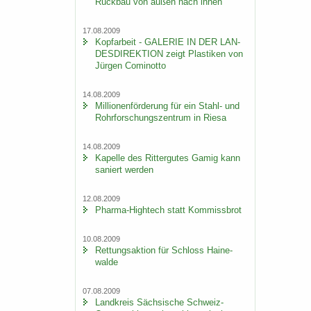
Rück­bau von außen nach innen
17.08.2009
Kopf­ar­beit - GA­LE­RIE IN DER LAN­
DES­DI­REK­TI­ON zeigt Plas­ti­ken von
Jür­gen Co­mi­not­to
14.08.2009
Mil­lio­nen­för­de­rung für ein Stahl-​ und
Rohr­for­schungs­zen­trum in Riesa
14.08.2009
Ka­pel­le des Rit­ter­gu­tes Gamig kann
sa­niert wer­den
12.08.2009
Pharma-​Hightech statt Kom­miss­brot
10.08.2009
Ret­tungs­ak­ti­on für Schloss Hai­ne­
wal­de
07.08.2009
Land­kreis Säch­si­sche Schweiz-​