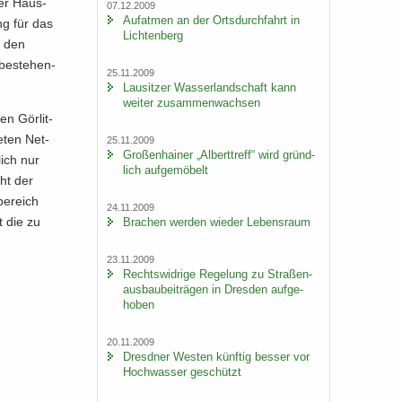
der Haus­
07.12.2009
Auf­at­men an der Orts­durch­fahrt in
ung für das
Lich­ten­berg
l den
e be­stehen­
25.11.2009
Lau­sit­zer Was­ser­land­schaft kann
wei­ter zu­sam­men­wach­sen
en Gör­lit­
e­ten Net­
25.11.2009
Gro­ßen­hai­ner „Al­bert­treff“ wird gründ­
­lich nur
lich auf­ge­mö­belt
eht der
be­reich
24.11.2009
t die zu
Bra­chen wer­den wie­der Le­bens­raum
23.11.2009
Rechts­wid­ri­ge Re­ge­lung zu Stra­ßen­
aus­bau­bei­trä­gen in Dres­den auf­ge­
ho­ben
20.11.2009
Dresd­ner Wes­ten künf­tig bes­ser vor
Hoch­was­ser ge­schützt