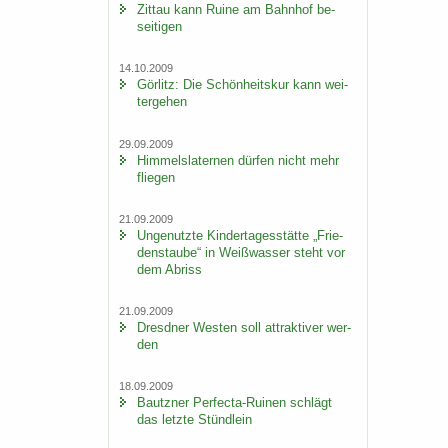
Zit­tau kann Ruine am Bahn­hof be­
sei­ti­gen
14.10.2009
Gör­litz: Die Schön­heits­kur kann wei­
ter­ge­hen
29.09.2009
Him­mels­la­ter­nen dür­fen nicht mehr
flie­gen
21.09.2009
Un­ge­nutz­te Kin­der­ta­ges­stät­te „Frie­
dens­tau­be“ in Weiß­was­ser steht vor
dem Ab­riss
21.09.2009
Dresd­ner Wes­ten soll at­trak­ti­ver wer­
den
18.09.2009
Bautz­ner Perfecta-​Ruinen schlägt
das letz­te Stünd­lein