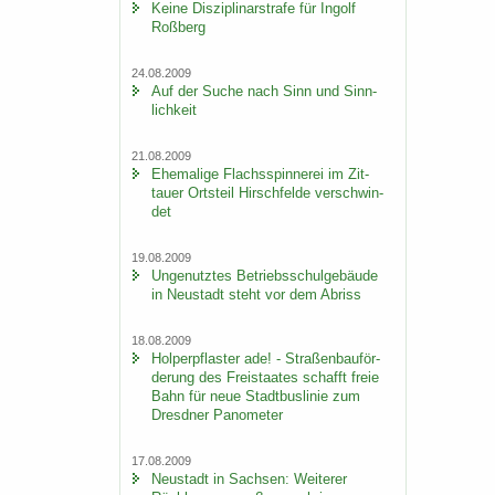
Keine Dis­zi­pli­nar­stra­fe für In­golf
Roß­berg
24.08.2009
Auf der Suche nach Sinn und Sinn­
lich­keit
21.08.2009
Ehe­ma­li­ge Flachs­spin­ne­rei im Zit­
tau­er Orts­teil Hirsch­fel­de ver­schwin­
det
19.08.2009
Un­ge­nutz­tes Be­triebs­schul­ge­bäu­de
in Neu­stadt steht vor dem Ab­riss
18.08.2009
Hol­per­pflas­ter ade! - Stra­ßen­bau­för­
de­rung des Frei­staa­tes schafft freie
Bahn für neue Stadt­bus­li­nie zum
Dresd­ner Pano­me­ter
17.08.2009
Neu­stadt in Sach­sen: Wei­te­rer