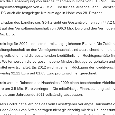
uch die Ge­neh­mi­gung von Kre­dit­auf­nah­men in Höhe von 3,15 Mio. Eu
tungs­er­mäch­ti­gun­gen von 4,5 Mio. Euro für das lau­fen­de Jahr. Gleich­zei­
 LDD auch die fest­ge­leg­te Kreis­um­la­ge in Höhe von 28 Pro­zent.
alts­plan des Land­krei­ses Gör­litz sieht ein Ge­samt­vo­lu­men von 447,2 
ilt auf den Ver­wal­tungs­haus­halt von 396,3 Mio. Euro und den Ver­mö­gen
io. Euro.
eis legt für 2009 einen struk­tu­rell aus­ge­gli­che­nen Etat vor. Die Zu­füh­
­tungs­haus­halt an den Ver­mö­gens­haus­halt sind aus­rei­chend, um die or­
gung voll­zie­hen und die be­stehen­den kre­dit­ähn­li­chen Rechts­ge­schäf­te fi­n
 Wei­ter wer­den die vor­ge­schrie­be­ne Min­dest­rück­la­ge vor­ge­hal­ten und 
ns­mit­tel er­wirt­schaf­tet. Bis 2012 wird mit einem Rück­gang der Kre­dit­ver­s
­wär­tig 92,12 Euro auf 81,63 Euro pro Ein­woh­ner ge­rech­net.
reis wird im Rah­men des Haus­hal­tes 2009 einen be­stehen­den Alt­fehl­b
o um 3,5 Mio. Euro ver­rin­gern. Die mit­tel­fris­ti­ge Fi­nanz­pla­nung sieht v
­ge bis zum Jah­res­en­de 2011 voll­stän­dig ab­zu­bau­en.
eis Gör­litz hat al­ler­dings das vom Ge­setz­ge­ber ver­lang­te Haus­halts­si­
r den Abbau von Alt­fehl­be­trä­gen nicht gleich­zei­tig mit den Haus­halts­un­t