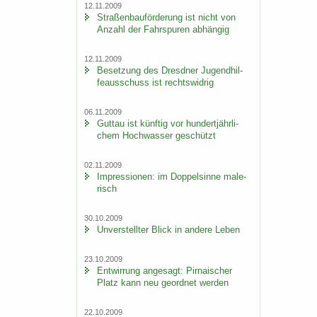
12.11.2009
Stra­ßen­bau­för­de­rung ist nicht von
An­zahl der Fahr­spu­ren ab­hän­gig
12.11.2009
Be­set­zung des Dresd­ner Ju­gend­hil­
fe­aus­schuss ist rechts­wid­rig
06.11.2009
Gut­tau ist künf­tig vor hun­dert­jähr­li­
chem Hoch­was­ser ge­schützt
02.11.2009
Im­pres­sio­nen: im Dop­pel­sin­ne ma­le­
risch
30.10.2009
Un­ver­stell­ter Blick in an­de­re Leben
23.10.2009
Ent­wir­rung an­ge­sagt: Pir­na­i­scher
Platz kann neu ge­ord­net wer­den
22.10.2009