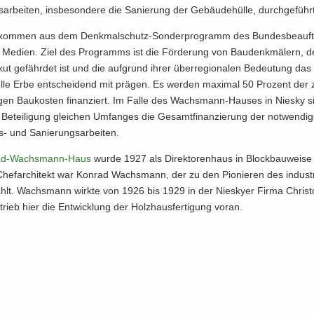
s­ar­bei­ten, ins­be­son­de­re die Sa­nie­rung der Ge­bäu­de­hül­le, durch­ge­füh
l kom­men aus dem Denkmalschutz-​Sonderprogramm des Bun­des­be­auf­tr
d Me­di­en. Ziel des Pro­gramms ist die För­de­rung von Bau­denk­mä­lern, 
ut ge­fähr­det ist und die auf­grund ihrer über­re­gio­na­len Be­deu­tung das n
rel­le Erbe ent­schei­dend mit prä­gen. Es wer­den ma­xi­mal 50 Pro­zent der
­gen Bau­kos­ten fi­nan­ziert. Im Falle des Wachsmann-​Hauses in Nies­ky si
e Be­tei­li­gung glei­chen Um­fan­ges die Ge­samt­fi­nan­zie­rung der not­wen­di­
​ und Sa­nie­rungs­ar­bei­ten.
d-​​Wachsmann-​Haus
wurde 1927 als Di­rek­to­ren­haus in Block­bau­wei­s
. Chef­ar­chi­tekt war Kon­rad Wachs­mann, der zu den Pio­nie­ren des in­dus­tri
hlt. Wachs­mann wirk­te von 1926 bis 1929 in der Nies­ky­er Firma Chris­
ieb hier die Ent­wick­lung der Holz­haus­fer­ti­gung voran.