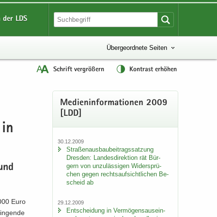
 der LDS
Übergeordnete Seiten
Schrift vergrößern
Kontrast erhöhen
Me­di­en­in­for­ma­tio­nen 2009
[LDD]
 in
30.12.2009
Stra­ßen­aus­bau­bei­trags­sat­zung
Dres­den: Lan­des­di­rek­ti­on rät Bür­
gern von un­zu­läs­si­gen Wi­der­sprü­
 und
chen gegen rechts­auf­sicht­li­chen Be­
scheid ab
.000 Euro
29.12.2009
Ent­schei­dung in Ver­mö­gens­aus­ein­
in­gen­de