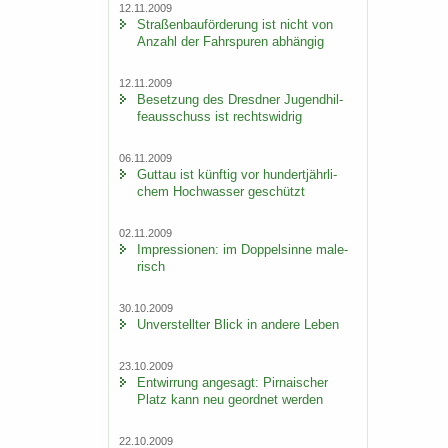
12.11.2009
Stra­ßen­bau­för­de­rung ist nicht von
An­zahl der Fahr­spu­ren ab­hän­gig
12.11.2009
Be­set­zung des Dresd­ner Ju­gend­hil­
fe­aus­schuss ist rechts­wid­rig
06.11.2009
Gut­tau ist künf­tig vor hun­dert­jähr­li­
chem Hoch­was­ser ge­schützt
02.11.2009
Im­pres­sio­nen: im Dop­pel­sin­ne ma­le­
risch
30.10.2009
Un­ver­stell­ter Blick in an­de­re Leben
23.10.2009
Ent­wir­rung an­ge­sagt: Pir­na­i­scher
Platz kann neu ge­ord­net wer­den
22.10.2009