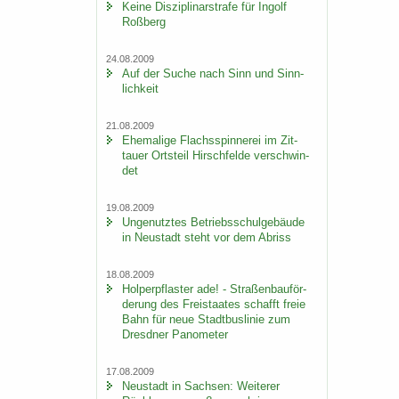
Keine Dis­zi­pli­nar­stra­fe für In­golf
Roß­berg
24.08.2009
Auf der Suche nach Sinn und Sinn­
lich­keit
21.08.2009
Ehe­ma­li­ge Flachs­spin­ne­rei im Zit­
tau­er Orts­teil Hirsch­fel­de ver­schwin­
det
19.08.2009
Un­ge­nutz­tes Be­triebs­schul­ge­bäu­de
in Neu­stadt steht vor dem Ab­riss
18.08.2009
Hol­per­pflas­ter ade! - Stra­ßen­bau­för­
de­rung des Frei­staa­tes schafft freie
Bahn für neue Stadt­bus­li­nie zum
Dresd­ner Pano­me­ter
17.08.2009
Neu­stadt in Sach­sen: Wei­te­rer