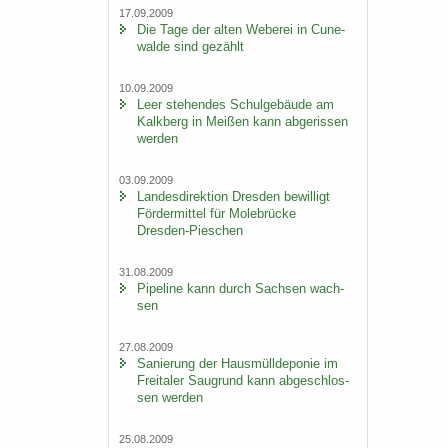
17.09.2009
Die Tage der alten We­be­rei in Cu­n­e­
wal­de sind ge­zählt
10.09.2009
Leer ste­hen­des Schul­ge­bäu­de am
Kalk­berg in Mei­ßen kann ab­ge­ris­sen
wer­den
03.09.2009
Lan­des­di­rek­ti­on Dres­den be­wil­ligt
För­der­mit­tel für Mo­le­brü­cke
Dresden-​Pieschen
31.08.2009
Pipe­line kann durch Sach­sen wach­
sen
27.08.2009
Sa­nie­rung der Haus­müll­de­po­nie im
Frei­ta­ler Saugrund kann ab­ge­schlos­
sen wer­den
25.08.2009