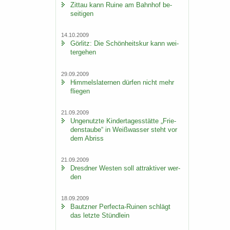
Zit­tau kann Ruine am Bahn­hof be­
sei­ti­gen
14.10.2009
Gör­litz: Die Schön­heits­kur kann wei­
ter­ge­hen
29.09.2009
Him­mels­la­ter­nen dür­fen nicht mehr
flie­gen
21.09.2009
Un­ge­nutz­te Kin­der­ta­ges­stät­te „Frie­
dens­tau­be“ in Weiß­was­ser steht vor
dem Ab­riss
21.09.2009
Dresd­ner Wes­ten soll at­trak­ti­ver wer­
den
18.09.2009
Bautz­ner Perfecta-​Ruinen schlägt
das letz­te Stünd­lein