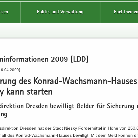
hsen
Politik und Verwaltung
Fachthemen
en­in­for­ma­tio­nen 2009 [LDD]
16.04.2009]
e­rung des Konrad-​Wachsmann-Hauses
ky kann star­ten
di­rek­ti­on Dres­den be­wil­ligt Gel­der für Si­che­rung
ung
­di­rek­ti­on Dres­den hat der Stadt Nies­ky För­der­mit­tel in Höhe von 250
­halt des Konrad-​Wachsmann-Hauses be­wil­ligt. Mit dem Geld kön­nen dr