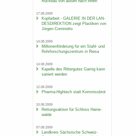
Rück­bau von außen nach innen
17.08.2009
Kopf­ar­beit - GA­LE­RIE IN DER LAN­
DES­DI­REK­TI­ON zeigt Plas­ti­ken von
Jür­gen Co­mi­not­to
14.08.2009
Mil­lio­nen­för­de­rung für ein Stahl-​ und
Rohr­for­schungs­zen­trum in Riesa
14.08.2009
Ka­pel­le des Rit­ter­gu­tes Gamig kann
sa­niert wer­den
12.08.2009
Pharma-​Hightech statt Kom­miss­brot
10.08.2009
Ret­tungs­ak­ti­on für Schloss Hai­ne­
wal­de
07.08.2009
Land­kreis Säch­si­sche Schweiz-​