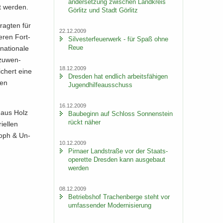
an­der­set­zung zwi­schen Land­kreis
rt wer­den.
Gör­litz und Stadt Gör­litz
ag­ten für
22.12.2009
deren Fort­
Sil­ves­ter­feu­er­werk - für Spaß ohne
Reue
a­tio­na­le
 zu­wen­
18.12.2009
­chert eine
Dres­den hat end­lich ar­beits­fä­hi­gen
gen
Ju­gend­hil­fe­aus­schuss
16.12.2009
e aus Holz
Bau­be­ginn auf Schloss Son­nen­stein
rückt näher
­el­len
toph & Un­
10.12.2009
Pirna­er Land­stra­ße vor der Staats­
ope­ret­te Dres­den kann aus­ge­baut
wer­den
08.12.2009
Be­triebs­hof Tra­chen­ber­ge steht vor
um­fas­sen­der Mo­der­ni­sie­rung