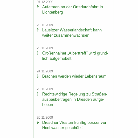
07.12.2009
Auf­at­men an der Orts­durch­fahrt in
Lich­ten­berg
25.11.2009
Lau­sit­zer Was­ser­land­schaft kann
wei­ter zu­sam­men­wach­sen
25.11.2009
Gro­ßen­hai­ner „Al­bert­treff“ wird gründ­
lich auf­ge­mö­belt
24.11.2009
Bra­chen wer­den wie­der Le­bens­raum
23.11.2009
Rechts­wid­ri­ge Re­ge­lung zu Stra­ßen­
aus­bau­bei­trä­gen in Dres­den auf­ge­
ho­ben
20.11.2009
Dresd­ner Wes­ten künf­tig bes­ser vor
Hoch­was­ser ge­schützt