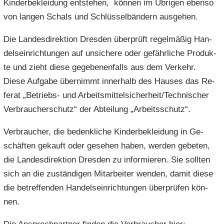
Kin­der­be­klei­dung ent­ste­hen, kön­nen im Üb­ri­gen eben­so
von lan­gen Schals und Schlüs­sel­bän­dern aus­ge­hen.
Die Lan­des­di­rek­ti­on Dres­den über­prüft re­gel­mä­ßig Han­
dels­ein­rich­tun­gen auf un­si­che­re oder ge­fähr­li­che Pro­duk­
te und zieht diese ge­ge­be­nen­falls aus dem Ver­kehr.
Diese Auf­ga­be über­nimmt in­ner­halb des Hau­ses das Re­
fe­rat „Betriebs-​ und Ar­beits­mit­tel­si­cher­heit/Tech­ni­scher
Ver­brau­cher­schutz“ der Ab­tei­lung „Ar­beits­schutz“.
Ver­brau­cher, die be­denk­li­che Kin­der­be­klei­dung in Ge­
schäf­ten ge­kauft oder ge­se­hen haben, wer­den ge­be­ten,
die Lan­des­di­rek­ti­on Dres­den zu in­for­mie­ren. Sie soll­ten
sich an die zu­stän­di­gen Mit­ar­bei­ter wen­den, damit diese
die be­tref­fen­den Han­dels­ein­rich­tun­gen über­prü­fen kön­
nen.