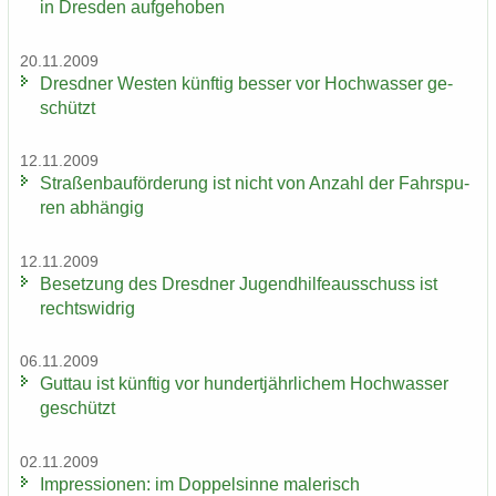
in Dres­den auf­ge­ho­ben
20.11.2009
Dresd­ner Wes­ten künf­tig bes­ser vor Hoch­was­ser ge­
schützt
12.11.2009
Stra­ßen­bau­för­de­rung ist nicht von An­zahl der Fahr­spu­
ren ab­hän­gig
12.11.2009
Be­set­zung des Dresd­ner Ju­gend­hil­fe­aus­schuss ist
rechts­wid­rig
06.11.2009
Gut­tau ist künf­tig vor hun­dert­jähr­li­chem Hoch­was­ser
ge­schützt
02.11.2009
Im­pres­sio­nen: im Dop­pel­sin­ne ma­le­risch