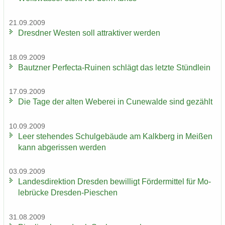
21.09.2009
Dresd­ner Wes­ten soll at­trak­ti­ver wer­den
18.09.2009
Bautz­ner Perfecta-​Ruinen schlägt das letz­te Stünd­lein
17.09.2009
Die Tage der alten We­be­rei in Cu­n­e­wal­de sind ge­zählt
10.09.2009
Leer ste­hen­des Schul­ge­bäu­de am Kalk­berg in Mei­ßen
kann ab­ge­ris­sen wer­den
03.09.2009
Lan­des­di­rek­ti­on Dres­den be­wil­ligt För­der­mit­tel für Mo­
le­brü­cke Dresden-​Pieschen
31.08.2009