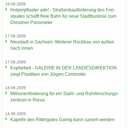
18.08.2009
Hol­per­pflas­ter ade! - Stra­ßen­bau­för­de­rung des Frei­
staa­tes schafft freie Bahn für neue Stadt­bus­li­nie zum
Dresd­ner Pano­me­ter
17.08.2009
Neu­stadt in Sach­sen: Wei­te­rer Rück­bau von außen
nach innen
17.08.2009
Kopf­ar­beit - GA­LE­RIE IN DER LAN­DES­DI­REK­TI­ON
zeigt Plas­ti­ken von Jür­gen Co­mi­not­to
14.08.2009
Mil­lio­nen­för­de­rung für ein Stahl-​ und Rohr­for­schungs­
zen­trum in Riesa
14.08.2009
Ka­pel­le des Rit­ter­gu­tes Gamig kann sa­niert wer­den