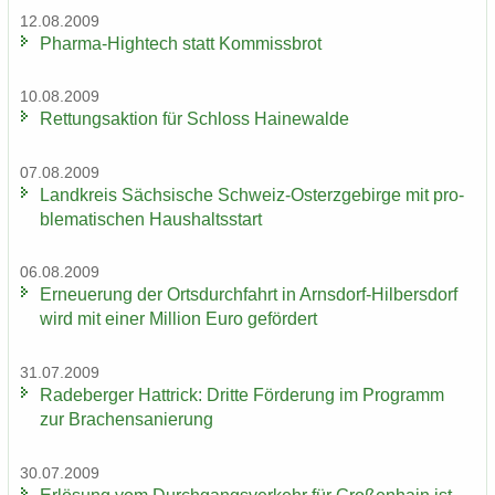
12.08.2009
Pharma-​Hightech statt Kom­miss­brot
10.08.2009
Ret­tungs­ak­ti­on für Schloss Hai­ne­wal­de
07.08.2009
Land­kreis Säch­si­sche Schweiz-​Osterzgebirge mit pro­
ble­ma­ti­schen Haus­halts­start
06.08.2009
Er­neue­rung der Orts­durch­fahrt in Arnsdorf-​Hilbersdorf
wird mit einer Mil­li­on Euro ge­för­dert
31.07.2009
Ra­de­ber­ger Hat­trick: Drit­te För­de­rung im Pro­gramm
zur Bra­chen­sa­nie­rung
30.07.2009