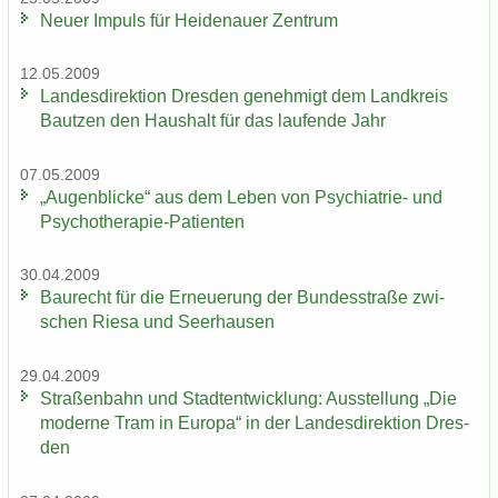
Neuer Im­puls für Hei­de­nau­er Zen­trum
12.05.2009
Lan­des­di­rek­ti­on Dres­den ge­neh­migt dem Land­kreis
Baut­zen den Haus­halt für das lau­fen­de Jahr
07.05.2009
„Au­gen­bli­cke“ aus dem Leben von Psychiatrie-​ und
Psychotherapie-​Patienten
30.04.2009
Bau­recht für die Er­neue­rung der Bun­des­stra­ße zwi­
schen Riesa und Seer­hau­sen
29.04.2009
Stra­ßen­bahn und Stadt­ent­wick­lung: Aus­stel­lung „Die
mo­der­ne Tram in Eu­ro­pa“ in der Lan­des­di­rek­ti­on Dres­
den