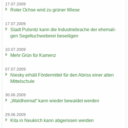
17.07.2009
Roter Ochse wird zu grü­ner Wiese
17.07.2009
Stadt Puls­nitz kann die In­dus­trie­bra­che der ehe­ma­li­
gen Se­gel­tuch­we­be­rei be­sei­ti­gen
10.07.2009
Mehr Grün für Ka­menz
07.07.2009
Nies­ky er­hält För­der­mit­tel für den Ab­riss einer alten
Mit­tel­schu­le
30.06.2009
„Wald­hei­mat“ kann wie­der be­wal­det wer­den
29.06.2009
Kita in Neu­kirch kann ab­ge­ris­sen wer­den