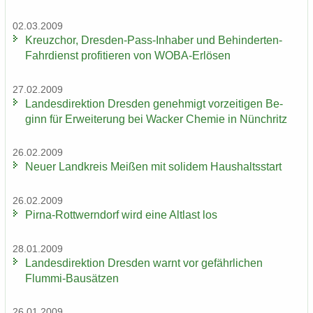
02.03.2009
Kreuz­chor, Dresden-​Pass-Inhaber und Behinderten-​
Fahrdienst pro­fi­tie­ren von WOBA-​Erlösen
27.02.2009
Lan­des­di­rek­ti­on Dres­den ge­neh­migt vor­zei­ti­gen Be­
ginn für Er­wei­te­rung bei Wa­cker Che­mie in Nün­chritz
26.02.2009
Neuer Land­kreis Mei­ßen mit so­li­dem Haus­halts­start
26.02.2009
Pirna-​Rottwerndorf wird eine Alt­last los
28.01.2009
Lan­des­di­rek­ti­on Dres­den warnt vor ge­fähr­li­chen
Flummi-​Bausätzen
26.01.2009