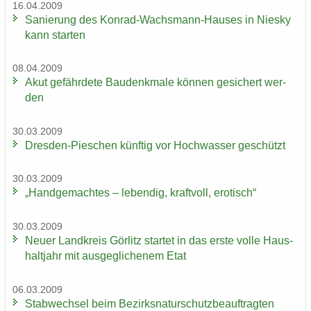
16.04.2009
Sa­nie­rung des Konrad-​Wachsmann-Hauses in Nies­ky
kann star­ten
08.04.2009
Akut ge­fähr­de­te Bau­denk­ma­le kön­nen ge­si­chert wer­
den
30.03.2009
Dresden-​Pieschen künf­tig vor Hoch­was­ser ge­schützt
30.03.2009
„Hand­ge­mach­tes – le­ben­dig, kraft­voll, ero­tisch“
30.03.2009
Neuer Land­kreis Gör­litz star­tet in das erste volle Haus­
halt­jahr mit aus­ge­gli­che­nem Etat
06.03.2009
Stab­wech­sel beim Be­zirks­na­tur­schutz­be­auf­trag­ten