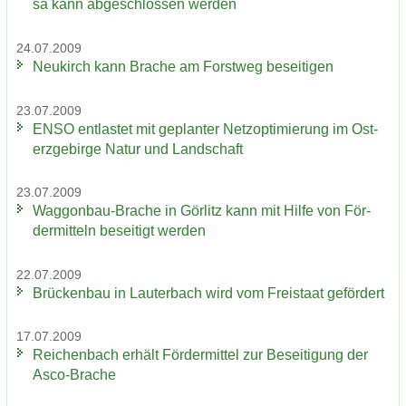
sa kann ab­ge­schlos­sen wer­den
24.07.2009
Neu­kirch kann Bra­che am Forst­weg be­sei­ti­gen
23.07.2009
ENSO ent­las­tet mit ge­plan­ter Netz­op­ti­mie­rung im Ost­
erz­ge­bir­ge Natur und Land­schaft
23.07.2009
Waggonbau-​Brache in Gör­litz kann mit Hilfe von För­
der­mit­teln be­sei­tigt wer­den
22.07.2009
Brü­cken­bau in Lau­ter­bach wird vom Frei­staat ge­för­dert
17.07.2009
Rei­chen­bach er­hält För­der­mit­tel zur Be­sei­ti­gung der
Asco-​Brache