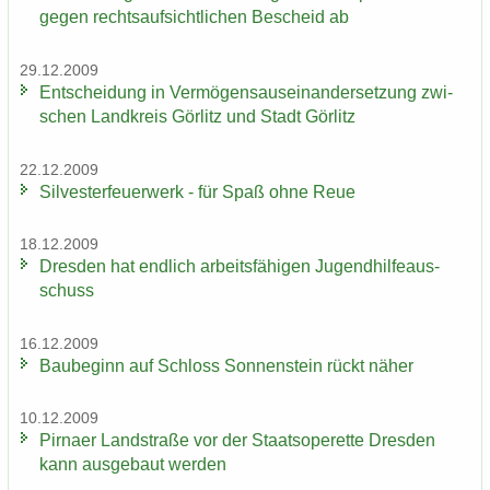
gegen rechts­auf­sicht­li­chen Be­scheid ab
29.12.2009
Ent­schei­dung in Ver­mö­gens­aus­ein­an­der­set­zung zwi­
schen Land­kreis Gör­litz und Stadt Gör­litz
22.12.2009
Sil­ves­ter­feu­er­werk - für Spaß ohne Reue
18.12.2009
Dres­den hat end­lich ar­beits­fä­hi­gen Ju­gend­hil­fe­aus­
schuss
16.12.2009
Bau­be­ginn auf Schloss Son­nen­stein rückt näher
10.12.2009
Pirna­er Land­stra­ße vor der Staats­ope­ret­te Dres­den
kann aus­ge­baut wer­den