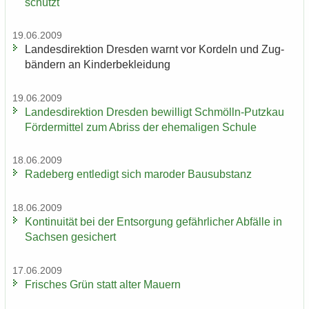
schützt
19.06.2009
Lan­des­di­rek­ti­on Dres­den warnt vor Kor­deln und Zug­
bän­dern an Kin­der­be­klei­dung
19.06.2009
Lan­des­di­rek­ti­on Dres­den be­wil­ligt Schmölln-​Putzkau
För­der­mit­tel zum Ab­riss der ehe­ma­li­gen Schu­le
18.06.2009
Ra­de­berg ent­le­digt sich ma­ro­der Bau­sub­stanz
18.06.2009
Kon­ti­nui­tät bei der Ent­sor­gung ge­fähr­li­cher Ab­fäl­le in
Sach­sen ge­si­chert
17.06.2009
Fri­sches Grün statt alter Mau­ern