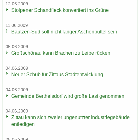
12.06.2009
Stol­pe­ner Schand­fleck kon­ver­tiert ins Grüne
11.06.2009
Bautzen-​Süd soll nicht län­ger Aschen­put­tel sein
05.06.2009
Groß­schön­au kann Bra­chen zu Leibe rü­cken
04.06.2009
Neuer Schub für Zit­taus Stadt­ent­wick­lung
04.06.2009
Ge­mein­de Bert­hels­dorf wird große Last ge­nom­men
04.06.2009
Zit­tau kann sich zwei­er un­ge­nutz­ter In­dus­trie­ge­bäu­de
ent­le­di­gen
25.05.2009