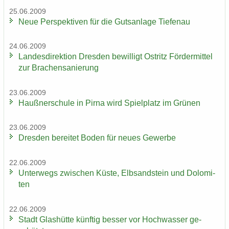
25.06.2009
Neue Per­spek­ti­ven für die Guts­an­la­ge Tie­fen­au
24.06.2009
Lan­des­di­rek­ti­on Dres­den be­wil­ligt Ost­ritz För­der­mit­tel
zur Bra­chen­sa­nie­rung
23.06.2009
Hauß­ner­schu­le in Pirna wird Spiel­platz im Grü­nen
23.06.2009
Dres­den be­rei­tet Boden für neues Ge­wer­be
22.06.2009
Un­ter­wegs zwi­schen Küste, Elb­sand­stein und Do­lo­mi­
ten
22.06.2009
Stadt Glas­hüt­te künf­tig bes­ser vor Hoch­was­ser ge­