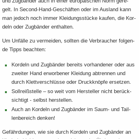
und Zug­bän­der auch in einer eu­ro­päi­schen Norm ge­re­
gelt. In Second-​Hand-Geschäften oder im Aus­land kann
man je­doch noch immer Klei­dungs­stü­cke kau­fen, die Kor­
deln oder Zug­bän­der ent­hal­ten.
Um Un­fäl­le zu ver­mei­den, soll­ten die Ver­brau­cher fol­gen­
de Tipps be­ach­ten:
Kor­deln und Zug­bän­der be­reits vor­han­de­ner oder aus
zwei­ter Hand er­wor­be­ner Klei­dung ab­tren­nen und
durch Klett­ver­schlüs­se oder Druck­knöp­fe er­set­zen.
Soll­reiß­stel­le – so weit vom Her­stel­ler nicht be­rück­
sich­tigt - selbst her­stel­len.
Auch an Kor­deln und Zug­bän­der im Saum- und Tail­
len­be­reich den­ken!
Ge­fähr­dun­gen, wie sie durch Kor­deln und Zug­bän­der an