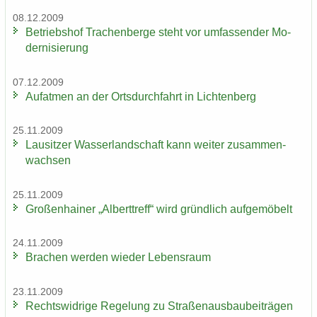
08.12.2009
Be­triebs­hof Tra­chen­ber­ge steht vor um­fas­sen­der Mo­
der­ni­sie­rung
07.12.2009
Auf­at­men an der Orts­durch­fahrt in Lich­ten­berg
25.11.2009
Lau­sit­zer Was­ser­land­schaft kann wei­ter zu­sam­men­
wach­sen
25.11.2009
Gro­ßen­hai­ner „Al­bert­treff“ wird gründ­lich auf­ge­mö­belt
24.11.2009
Bra­chen wer­den wie­der Le­bens­raum
23.11.2009
Rechts­wid­ri­ge Re­ge­lung zu Stra­ßen­aus­bau­bei­trä­gen