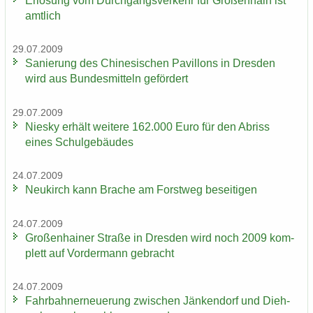
Er­lö­sung vom Durch­gangs­ver­kehr für Gro­ßen­hain ist
amt­lich
29.07.2009
Sa­nie­rung des Chi­ne­si­schen Pa­vil­lons in Dres­den
wird aus Bun­des­mit­teln ge­för­dert
29.07.2009
Nies­ky er­hält wei­te­re 162.000 Euro für den Ab­riss
eines Schul­ge­bäu­des
24.07.2009
Neu­kirch kann Bra­che am Forst­weg be­sei­ti­gen
24.07.2009
Gro­ßen­hai­ner Stra­ße in Dres­den wird noch 2009 kom­
plett auf Vor­der­mann ge­bracht
24.07.2009
Fahr­bahn­erneue­rung zwi­schen Jän­ken­dorf und Dieh­