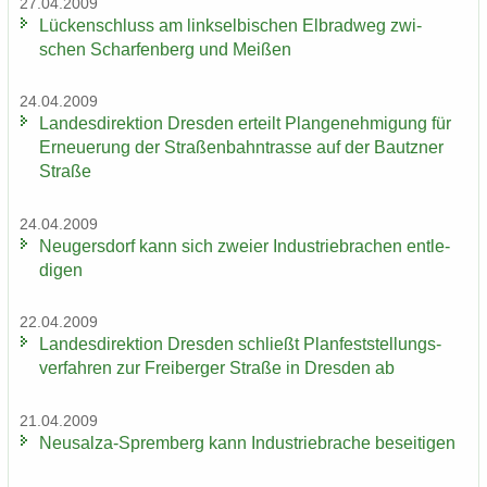
27.04.2009
Lü­cken­schluss am linksel­bi­schen El­brad­weg zwi­
schen Schar­fen­berg und Mei­ßen
24.04.2009
Lan­des­di­rek­ti­on Dres­den er­teilt Plan­ge­neh­mi­gung für
Er­neue­rung der Stra­ßen­bahn­tras­se auf der Bautz­ner
Stra­ße
24.04.2009
Neu­gers­dorf kann sich zwei­er In­dus­trie­bra­chen ent­le­
di­gen
22.04.2009
Lan­des­di­rek­ti­on Dres­den schließt Plan­fest­stel­lungs­
ver­fah­ren zur Frei­ber­ger Stra­ße in Dres­den ab
21.04.2009
Neusalza-​Spremberg kann In­dus­trie­bra­che be­sei­ti­gen