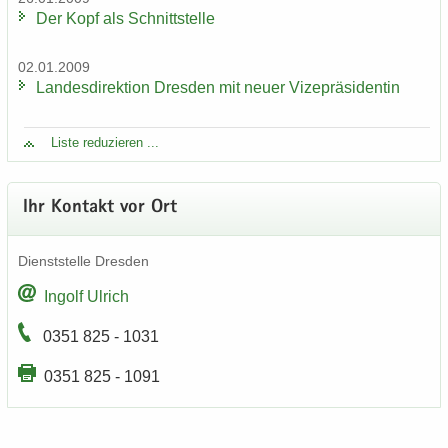
Der Kopf als Schnitt­stel­le
02.01.2009
Lan­des­di­rek­ti­on Dres­den mit neuer Vi­ze­prä­si­den­tin
Liste re­du­zie­ren ...
Ihr Kon­takt vor Ort
Dienst­stel­le Dres­den
In­golf Ul­rich
0351 825 - 1031
0351 825 - 1091