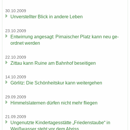
30.10.2009
Un­ver­stell­ter Blick in an­de­re Leben
23.10.2009
Ent­wir­rung an­ge­sagt: Pir­na­i­scher Platz kann neu ge­
ord­net wer­den
22.10.2009
Zit­tau kann Ruine am Bahn­hof be­sei­ti­gen
14.10.2009
Gör­litz: Die Schön­heits­kur kann wei­ter­ge­hen
29.09.2009
Him­mels­la­ter­nen dür­fen nicht mehr flie­gen
21.09.2009
Un­ge­nutz­te Kin­der­ta­ges­stät­te „Frie­dens­tau­be“ in
Weiß­was­ser steht vor dem Ab­riss