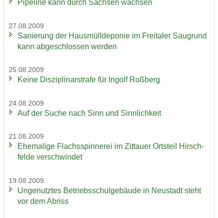
Pipe­line kann durch Sach­sen wach­sen
27.08.2009
Sa­nie­rung der Haus­müll­de­po­nie im Frei­ta­ler Saugrund
kann ab­ge­schlos­sen wer­den
25.08.2009
Keine Dis­zi­pli­nar­stra­fe für In­golf Roß­berg
24.08.2009
Auf der Suche nach Sinn und Sinn­lich­keit
21.08.2009
Ehe­ma­li­ge Flachs­spin­ne­rei im Zit­tau­er Orts­teil Hirsch­
fel­de ver­schwin­det
19.08.2009
Un­ge­nutz­tes Be­triebs­schul­ge­bäu­de in Neu­stadt steht
vor dem Ab­riss