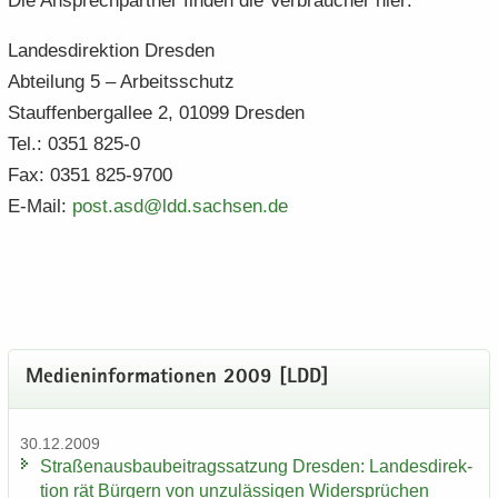
Die An­sprech­part­ner fin­den die Ver­brau­cher hier:
Lan­des­di­rek­ti­on Dres­den
Ab­tei­lung 5 – Ar­beits­schutz
Stauf­fen­berg­al­lee 2, 01099 Dres­den
Tel.: 0351 825-0
Fax: 0351 825-9700
E-​Mail:
post.​asd@ldd.​sachsen.​de
Me­di­en­in­for­ma­tio­nen 2009 [LDD]
30.12.2009
Stra­ßen­aus­bau­bei­trags­sat­zung Dres­den: Lan­des­di­rek­
ti­on rät Bür­gern von un­zu­läs­si­gen Wi­der­sprü­chen