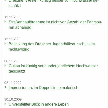
Dresd­ner Wes­ten künf­tig bes­ser vor Hoch­was­ser ge­
schützt
12.11.2009
Stra­ßen­bau­för­de­rung ist nicht von An­zahl der Fahr­spu­
ren ab­hän­gig
12.11.2009
Be­set­zung des Dresd­ner Ju­gend­hil­fe­aus­schuss ist
rechts­wid­rig
06.11.2009
Gut­tau ist künf­tig vor hun­dert­jähr­li­chem Hoch­was­ser
ge­schützt
02.11.2009
Im­pres­sio­nen: im Dop­pel­sin­ne ma­le­risch
30.10.2009
Un­ver­stell­ter Blick in an­de­re Leben