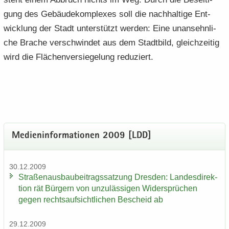
gung des Ge­bäu­de­kom­ple­xes soll die nach­hal­ti­ge Ent­
wick­lung der Stadt un­ter­stützt wer­den: Eine un­an­sehn­li­
che Bra­che ver­schwin­det aus dem Stadt­bild, gleich­zei­tig
wird die Flä­chen­ver­sie­ge­lung re­du­ziert.
Me­di­en­in­for­ma­tio­nen 2009 [LDD]
30.12.2009
Stra­ßen­aus­bau­bei­trags­sat­zung Dres­den: Lan­des­di­rek­
ti­on rät Bür­gern von un­zu­läs­si­gen Wi­der­sprü­chen
gegen rechts­auf­sicht­li­chen Be­scheid ab
29.12.2009