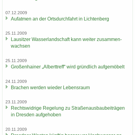
07.12.2009
Auf­at­men an der Orts­durch­fahrt in Lich­ten­berg
25.11.2009
Lau­sit­zer Was­ser­land­schaft kann wei­ter zu­sam­men­
wach­sen
25.11.2009
Gro­ßen­hai­ner „Al­bert­treff“ wird gründ­lich auf­ge­mö­belt
24.11.2009
Bra­chen wer­den wie­der Le­bens­raum
23.11.2009
Rechts­wid­ri­ge Re­ge­lung zu Stra­ßen­aus­bau­bei­trä­gen
in Dres­den auf­ge­ho­ben
20.11.2009