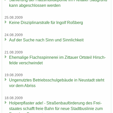
kann ab­ge­schlos­sen wer­den
25.08.2009
Keine Dis­zi­pli­nar­stra­fe für In­golf Roß­berg
24.08.2009
Auf der Suche nach Sinn und Sinn­lich­keit
21.08.2009
Ehe­ma­li­ge Flachs­spin­ne­rei im Zit­tau­er Orts­teil Hirsch­
fel­de ver­schwin­det
19.08.2009
Un­ge­nutz­tes Be­triebs­schul­ge­bäu­de in Neu­stadt steht
vor dem Ab­riss
18.08.2009
Hol­per­pflas­ter ade! - Stra­ßen­bau­för­de­rung des Frei­
staa­tes schafft freie Bahn für neue Stadt­bus­li­nie zum