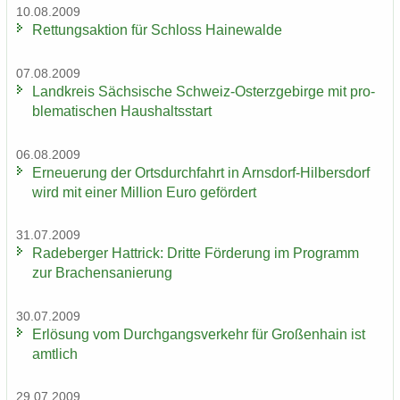
10.08.2009
Ret­tungs­ak­ti­on für Schloss Hai­ne­wal­de
07.08.2009
Land­kreis Säch­si­sche Schweiz-​Osterzgebirge mit pro­
ble­ma­ti­schen Haus­halts­start
06.08.2009
Er­neue­rung der Orts­durch­fahrt in Arnsdorf-​Hilbersdorf
wird mit einer Mil­li­on Euro ge­för­dert
31.07.2009
Ra­de­ber­ger Hat­trick: Drit­te För­de­rung im Pro­gramm
zur Bra­chen­sa­nie­rung
30.07.2009
Er­lö­sung vom Durch­gangs­ver­kehr für Gro­ßen­hain ist
amt­lich
29.07.2009