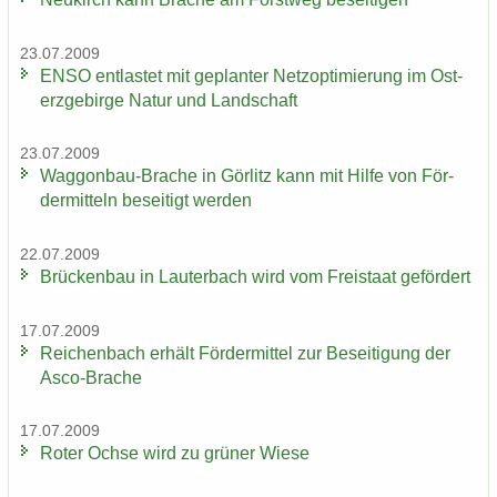
23.07.2009
ENSO ent­las­tet mit ge­plan­ter Netz­op­ti­mie­rung im Ost­
erz­ge­bir­ge Natur und Land­schaft
23.07.2009
Waggonbau-​Brache in Gör­litz kann mit Hilfe von För­
der­mit­teln be­sei­tigt wer­den
22.07.2009
Brü­cken­bau in Lau­ter­bach wird vom Frei­staat ge­för­dert
17.07.2009
Rei­chen­bach er­hält För­der­mit­tel zur Be­sei­ti­gung der
Asco-​Brache
17.07.2009
Roter Ochse wird zu grü­ner Wiese