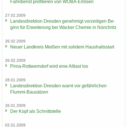
Fahrdienst pro­fi­tie­ren von WOBA-​Erlösen
27.02.2009
Lan­des­di­rek­ti­on Dres­den ge­neh­migt vor­zei­ti­gen Be­
ginn für Er­wei­te­rung bei Wa­cker Che­mie in Nün­chritz
26.02.2009
Neuer Land­kreis Mei­ßen mit so­li­dem Haus­halts­start
26.02.2009
Pirna-​Rottwerndorf wird eine Alt­last los
28.01.2009
Lan­des­di­rek­ti­on Dres­den warnt vor ge­fähr­li­chen
Flummi-​Bausätzen
26.01.2009
Der Kopf als Schnitt­stel­le
02.01.2009