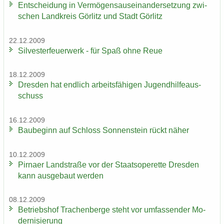
Ent­schei­dung in Ver­mö­gens­aus­ein­an­der­set­zung zwi­
schen Land­kreis Gör­litz und Stadt Gör­litz
22.12.2009
Sil­ves­ter­feu­er­werk - für Spaß ohne Reue
18.12.2009
Dres­den hat end­lich ar­beits­fä­hi­gen Ju­gend­hil­fe­aus­
schuss
16.12.2009
Bau­be­ginn auf Schloss Son­nen­stein rückt näher
10.12.2009
Pirna­er Land­stra­ße vor der Staats­ope­ret­te Dres­den
kann aus­ge­baut wer­den
08.12.2009
Be­triebs­hof Tra­chen­ber­ge steht vor um­fas­sen­der Mo­
der­ni­sie­rung