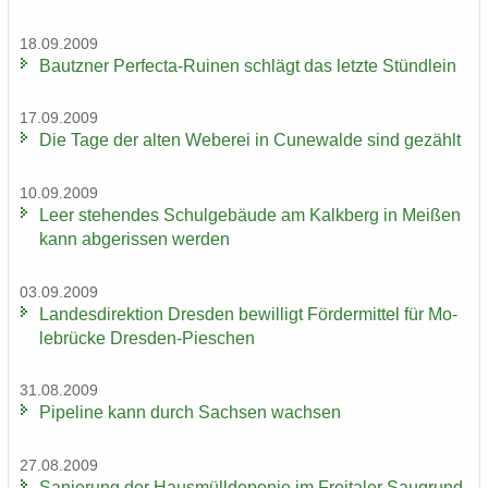
18.09.2009
Bautz­ner Perfecta-​Ruinen schlägt das letz­te Stünd­lein
17.09.2009
Die Tage der alten We­be­rei in Cu­n­e­wal­de sind ge­zählt
10.09.2009
Leer ste­hen­des Schul­ge­bäu­de am Kalk­berg in Mei­ßen
kann ab­ge­ris­sen wer­den
03.09.2009
Lan­des­di­rek­ti­on Dres­den be­wil­ligt För­der­mit­tel für Mo­
le­brü­cke Dresden-​Pieschen
31.08.2009
Pipe­line kann durch Sach­sen wach­sen
27.08.2009
Sa­nie­rung der Haus­müll­de­po­nie im Frei­ta­ler Saugrund