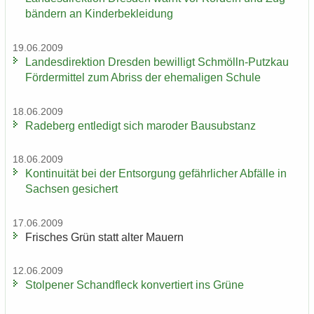
bän­dern an Kin­der­be­klei­dung
19.06.2009
Lan­des­di­rek­ti­on Dres­den be­wil­ligt Schmölln-​Putzkau
För­der­mit­tel zum Ab­riss der ehe­ma­li­gen Schu­le
18.06.2009
Ra­de­berg ent­le­digt sich ma­ro­der Bau­sub­stanz
18.06.2009
Kon­ti­nui­tät bei der Ent­sor­gung ge­fähr­li­cher Ab­fäl­le in
Sach­sen ge­si­chert
17.06.2009
Fri­sches Grün statt alter Mau­ern
12.06.2009
Stol­pe­ner Schand­fleck kon­ver­tiert ins Grüne