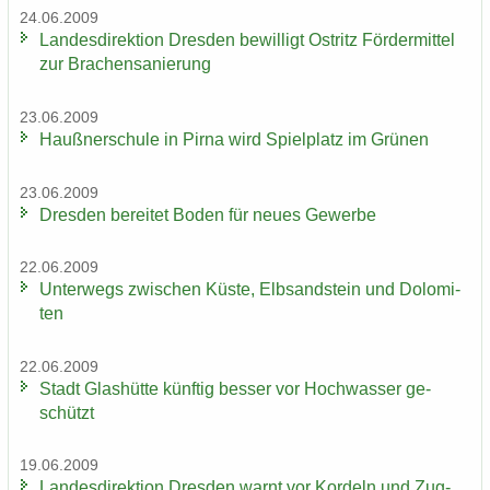
24.06.2009
Lan­des­di­rek­ti­on Dres­den be­wil­ligt Ost­ritz För­der­mit­tel
zur Bra­chen­sa­nie­rung
23.06.2009
Hauß­ner­schu­le in Pirna wird Spiel­platz im Grü­nen
23.06.2009
Dres­den be­rei­tet Boden für neues Ge­wer­be
22.06.2009
Un­ter­wegs zwi­schen Küste, Elb­sand­stein und Do­lo­mi­
ten
22.06.2009
Stadt Glas­hüt­te künf­tig bes­ser vor Hoch­was­ser ge­
schützt
19.06.2009
Lan­des­di­rek­ti­on Dres­den warnt vor Kor­deln und Zug­