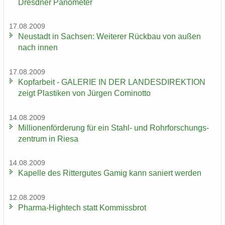
Dresd­ner Pano­me­ter
17.08.2009
Neu­stadt in Sach­sen: Wei­te­rer Rück­bau von außen
nach innen
17.08.2009
Kopf­ar­beit - GA­LE­RIE IN DER LAN­DES­DI­REK­TI­ON
zeigt Plas­ti­ken von Jür­gen Co­mi­not­to
14.08.2009
Mil­lio­nen­för­de­rung für ein Stahl-​ und Rohr­for­schungs­
zen­trum in Riesa
14.08.2009
Ka­pel­le des Rit­ter­gu­tes Gamig kann sa­niert wer­den
12.08.2009
Pharma-​Hightech statt Kom­miss­brot