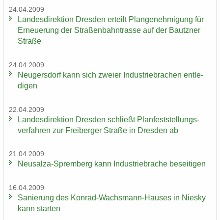
24.04.2009
Lan­des­di­rek­ti­on Dres­den er­teilt Plan­ge­neh­mi­gung für
Er­neue­rung der Stra­ßen­bahn­tras­se auf der Bautz­ner
Stra­ße
24.04.2009
Neu­gers­dorf kann sich zwei­er In­dus­trie­bra­chen ent­le­
di­gen
22.04.2009
Lan­des­di­rek­ti­on Dres­den schließt Plan­fest­stel­lungs­
ver­fah­ren zur Frei­ber­ger Stra­ße in Dres­den ab
21.04.2009
Neusalza-​Spremberg kann In­dus­trie­bra­che be­sei­ti­gen
16.04.2009
Sa­nie­rung des Konrad-​Wachsmann-Hauses in Nies­ky
kann star­ten