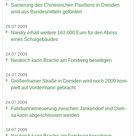
Sa­nie­rung des Chi­ne­si­schen Pa­vil­lons in Dres­den
wird aus Bun­des­mit­teln ge­för­dert
29.07.2009
Nies­ky er­hält wei­te­re 162.000 Euro für den Ab­riss
eines Schul­ge­bäu­des
24.07.2009
Neu­kirch kann Bra­che am Forst­weg be­sei­ti­gen
24.07.2009
Gro­ßen­hai­ner Stra­ße in Dres­den wird noch 2009 kom­
plett auf Vor­der­mann ge­bracht
24.07.2009
Fahr­bahn­erneue­rung zwi­schen Jän­ken­dorf und Dieh­
sa kann ab­ge­schlos­sen wer­den
24.07.2009
Neu­kirch kann Bra­che am Forst­weg be­sei­ti­gen