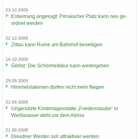
23.10.2009
Ent­wir­rung an­ge­sagt: Pir­na­i­scher Platz kann neu ge­
ord­net wer­den
22.10.2009
Zit­tau kann Ruine am Bahn­hof be­sei­ti­gen
14.10.2009
Gör­litz: Die Schön­heits­kur kann wei­ter­ge­hen
29.09.2009
Him­mels­la­ter­nen dür­fen nicht mehr flie­gen
21.09.2009
Un­ge­nutz­te Kin­der­ta­ges­stät­te „Frie­dens­tau­be“ in
Weiß­was­ser steht vor dem Ab­riss
21.09.2009
Dresd­ner Wes­ten soll at­trak­ti­ver wer­den