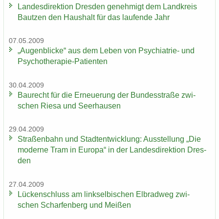
Lan­des­di­rek­ti­on Dres­den ge­neh­migt dem Land­kreis
Baut­zen den Haus­halt für das lau­fen­de Jahr
07.05.2009
„Au­gen­bli­cke“ aus dem Leben von Psychiatrie-​ und
Psychotherapie-​Patienten
30.04.2009
Bau­recht für die Er­neue­rung der Bun­des­stra­ße zwi­
schen Riesa und Seer­hau­sen
29.04.2009
Stra­ßen­bahn und Stadt­ent­wick­lung: Aus­stel­lung „Die
mo­der­ne Tram in Eu­ro­pa“ in der Lan­des­di­rek­ti­on Dres­
den
27.04.2009
Lü­cken­schluss am linksel­bi­schen El­brad­weg zwi­
schen Schar­fen­berg und Mei­ßen