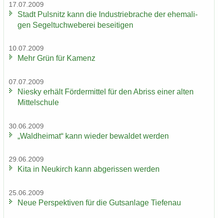
17.07.2009
Stadt Puls­nitz kann die In­dus­trie­bra­che der ehe­ma­li­
gen Se­gel­tuch­we­be­rei be­sei­ti­gen
10.07.2009
Mehr Grün für Ka­menz
07.07.2009
Nies­ky er­hält För­der­mit­tel für den Ab­riss einer alten
Mit­tel­schu­le
30.06.2009
„Wald­hei­mat“ kann wie­der be­wal­det wer­den
29.06.2009
Kita in Neu­kirch kann ab­ge­ris­sen wer­den
25.06.2009
Neue Per­spek­ti­ven für die Guts­an­la­ge Tie­fen­au