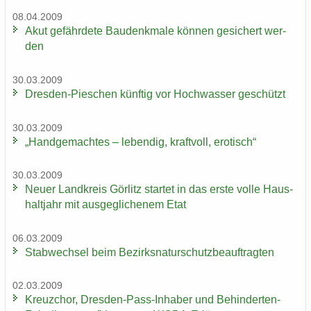
08.04.2009
Akut ge­fähr­de­te Bau­denk­ma­le kön­nen ge­si­chert wer­
den
30.03.2009
Dresden-​Pieschen künf­tig vor Hoch­was­ser ge­schützt
30.03.2009
„Hand­ge­mach­tes – le­ben­dig, kraft­voll, ero­tisch“
30.03.2009
Neuer Land­kreis Gör­litz star­tet in das erste volle Haus­
halt­jahr mit aus­ge­gli­che­nem Etat
06.03.2009
Stab­wech­sel beim Be­zirks­na­tur­schutz­be­auf­trag­ten
02.03.2009
Kreuz­chor, Dresden-​Pass-Inhaber und Behinderten-​