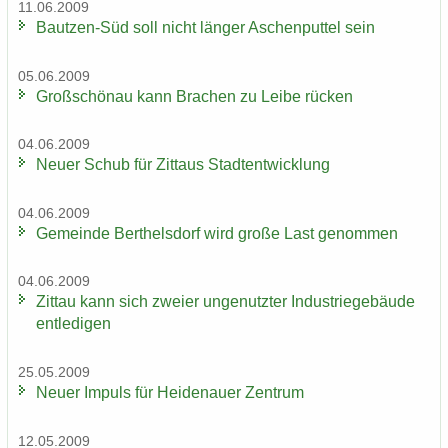
11.06.2009
Bautzen-​Süd soll nicht län­ger Aschen­put­tel sein
05.06.2009
Groß­schön­au kann Bra­chen zu Leibe rü­cken
04.06.2009
Neuer Schub für Zit­taus Stadt­ent­wick­lung
04.06.2009
Ge­mein­de Bert­hels­dorf wird große Last ge­nom­men
04.06.2009
Zit­tau kann sich zwei­er un­ge­nutz­ter In­dus­trie­ge­bäu­de
ent­le­di­gen
25.05.2009
Neuer Im­puls für Hei­de­nau­er Zen­trum
12.05.2009