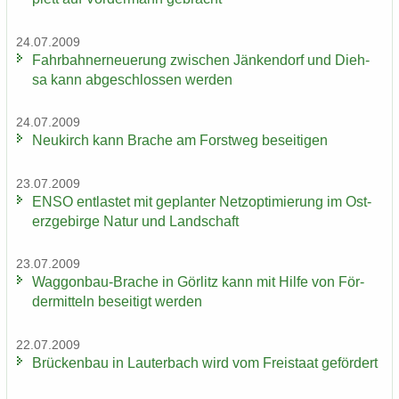
24.07.2009
Fahr­bahn­erneue­rung zwi­schen Jän­ken­dorf und Dieh­
sa kann ab­ge­schlos­sen wer­den
24.07.2009
Neu­kirch kann Bra­che am Forst­weg be­sei­ti­gen
23.07.2009
ENSO ent­las­tet mit ge­plan­ter Netz­op­ti­mie­rung im Ost­
erz­ge­bir­ge Natur und Land­schaft
23.07.2009
Waggonbau-​Brache in Gör­litz kann mit Hilfe von För­
der­mit­teln be­sei­tigt wer­den
22.07.2009
Brü­cken­bau in Lau­ter­bach wird vom Frei­staat ge­för­dert