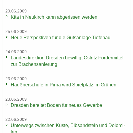
29.06.2009
Kita in Neu­kirch kann ab­ge­ris­sen wer­den
25.06.2009
Neue Per­spek­ti­ven für die Guts­an­la­ge Tie­fen­au
24.06.2009
Lan­des­di­rek­ti­on Dres­den be­wil­ligt Ost­ritz För­der­mit­tel
zur Bra­chen­sa­nie­rung
23.06.2009
Hauß­ner­schu­le in Pirna wird Spiel­platz im Grü­nen
23.06.2009
Dres­den be­rei­tet Boden für neues Ge­wer­be
22.06.2009
Un­ter­wegs zwi­schen Küste, Elb­sand­stein und Do­lo­mi­
ten