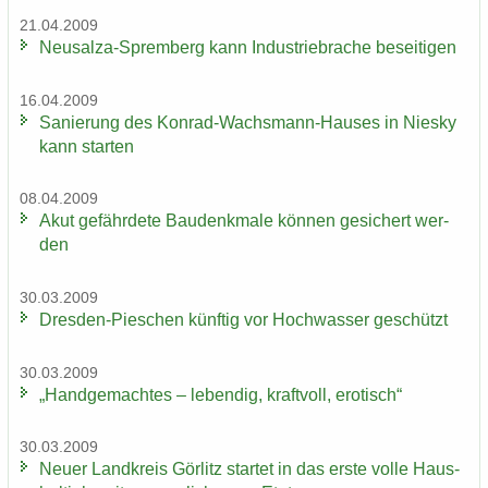
21.04.2009
Neusalza-​Spremberg kann In­dus­trie­bra­che be­sei­ti­gen
16.04.2009
Sa­nie­rung des Konrad-​Wachsmann-Hauses in Nies­ky
kann star­ten
08.04.2009
Akut ge­fähr­de­te Bau­denk­ma­le kön­nen ge­si­chert wer­
den
30.03.2009
Dresden-​Pieschen künf­tig vor Hoch­was­ser ge­schützt
30.03.2009
„Hand­ge­mach­tes – le­ben­dig, kraft­voll, ero­tisch“
30.03.2009
Neuer Land­kreis Gör­litz star­tet in das erste volle Haus­