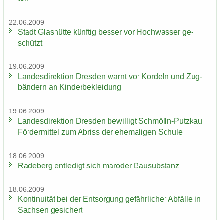
22.06.2009
Stadt Glas­hüt­te künf­tig bes­ser vor Hoch­was­ser ge­
schützt
19.06.2009
Lan­des­di­rek­ti­on Dres­den warnt vor Kor­deln und Zug­
bän­dern an Kin­der­be­klei­dung
19.06.2009
Lan­des­di­rek­ti­on Dres­den be­wil­ligt Schmölln-​Putzkau
För­der­mit­tel zum Ab­riss der ehe­ma­li­gen Schu­le
18.06.2009
Ra­de­berg ent­le­digt sich ma­ro­der Bau­sub­stanz
18.06.2009
Kon­ti­nui­tät bei der Ent­sor­gung ge­fähr­li­cher Ab­fäl­le in
Sach­sen ge­si­chert