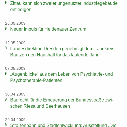
Zit­tau kann sich zwei­er un­ge­nutz­ter In­dus­trie­ge­bäu­de
ent­le­di­gen
25.05.2009
Neuer Im­puls für Hei­de­nau­er Zen­trum
12.05.2009
Lan­des­di­rek­ti­on Dres­den ge­neh­migt dem Land­kreis
Baut­zen den Haus­halt für das lau­fen­de Jahr
07.05.2009
„Au­gen­bli­cke“ aus dem Leben von Psychiatrie-​ und
Psychotherapie-​Patienten
30.04.2009
Bau­recht für die Er­neue­rung der Bun­des­stra­ße zwi­
schen Riesa und Seer­hau­sen
29.04.2009
Stra­ßen­bahn und Stadt­ent­wick­lung: Aus­stel­lung „Die