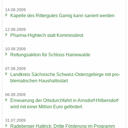
14.08.2009
Ka­pel­le des Rit­ter­gu­tes Gamig kann sa­niert wer­den
12.08.2009
Pharma-​Hightech statt Kom­miss­brot
10.08.2009
Ret­tungs­ak­ti­on für Schloss Hai­ne­wal­de
07.08.2009
Land­kreis Säch­si­sche Schweiz-​Osterzgebirge mit pro­
ble­ma­ti­schen Haus­halts­start
06.08.2009
Er­neue­rung der Orts­durch­fahrt in Arnsdorf-​Hilbersdorf
wird mit einer Mil­li­on Euro ge­för­dert
31.07.2009
Ra­de­ber­ger Hat­trick: Drit­te För­de­rung im Pro­gramm