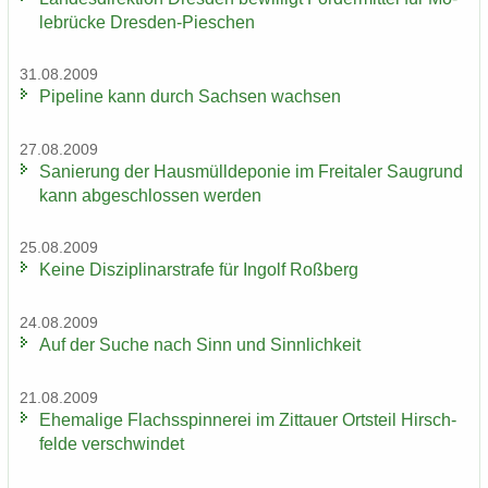
le­brü­cke Dresden-​Pieschen
31.08.2009
Pipe­line kann durch Sach­sen wach­sen
27.08.2009
Sa­nie­rung der Haus­müll­de­po­nie im Frei­ta­ler Saugrund
kann ab­ge­schlos­sen wer­den
25.08.2009
Keine Dis­zi­pli­nar­stra­fe für In­golf Roß­berg
24.08.2009
Auf der Suche nach Sinn und Sinn­lich­keit
21.08.2009
Ehe­ma­li­ge Flachs­spin­ne­rei im Zit­tau­er Orts­teil Hirsch­
fel­de ver­schwin­det