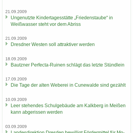
21.09.2009
Un­ge­nutz­te Kin­der­ta­ges­stät­te „Frie­dens­tau­be“ in
Weiß­was­ser steht vor dem Ab­riss
21.09.2009
Dresd­ner Wes­ten soll at­trak­ti­ver wer­den
18.09.2009
Bautz­ner Perfecta-​Ruinen schlägt das letz­te Stünd­lein
17.09.2009
Die Tage der alten We­be­rei in Cu­n­e­wal­de sind ge­zählt
10.09.2009
Leer ste­hen­des Schul­ge­bäu­de am Kalk­berg in Mei­ßen
kann ab­ge­ris­sen wer­den
03.09.2009
Lan­des­di­rek­ti­on Dres­den be­wil­ligt För­der­mit­tel für Mo­