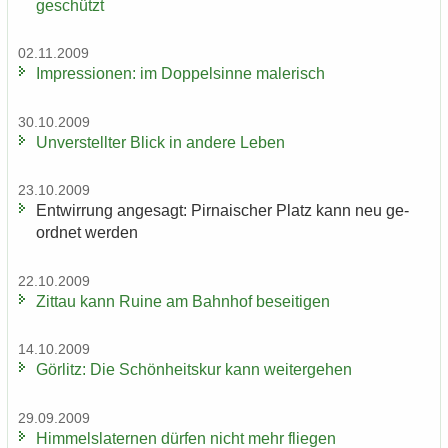
ge­schützt
02.11.2009
Im­pres­sio­nen: im Dop­pel­sin­ne ma­le­risch
30.10.2009
Un­ver­stell­ter Blick in an­de­re Leben
23.10.2009
Ent­wir­rung an­ge­sagt: Pir­na­i­scher Platz kann neu ge­
ord­net wer­den
22.10.2009
Zit­tau kann Ruine am Bahn­hof be­sei­ti­gen
14.10.2009
Gör­litz: Die Schön­heits­kur kann wei­ter­ge­hen
29.09.2009
Him­mels­la­ter­nen dür­fen nicht mehr flie­gen