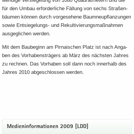
wen­di­ge Ver­sie­ge­lung von 1080 Qua­drat­me­tern und die
für den Umbau er­for­der­li­che Fäl­lung von sechs Stra­ßen­
bäu­men kön­nen durch vor­ge­se­he­ne Baumneu­pflan­zun­gen
sowie Entsiegelungs-​ und Re­kul­ti­vie­rungs­maß­nah­men
aus­ge­gli­chen wer­den.
Mit dem Bau­be­ginn am Pir­na­i­schen Platz ist nach An­ga­
ben des Vor­ha­bens­trä­gers ab März des nächs­ten Jah­res
zu rech­nen. Das Vor­ha­ben soll dann noch in­ner­halb des
Jah­res 2010 ab­ge­schlos­sen wer­den.
Me­di­en­in­for­ma­tio­nen 2009 [LDD]