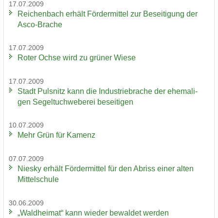
17.07.2009
Rei­chen­bach er­hält För­der­mit­tel zur Be­sei­ti­gung der
Asco-​Brache
17.07.2009
Roter Ochse wird zu grü­ner Wiese
17.07.2009
Stadt Puls­nitz kann die In­dus­trie­bra­che der ehe­ma­li­
gen Se­gel­tuch­we­be­rei be­sei­ti­gen
10.07.2009
Mehr Grün für Ka­menz
07.07.2009
Nies­ky er­hält För­der­mit­tel für den Ab­riss einer alten
Mit­tel­schu­le
30.06.2009
„Wald­hei­mat“ kann wie­der be­wal­det wer­den