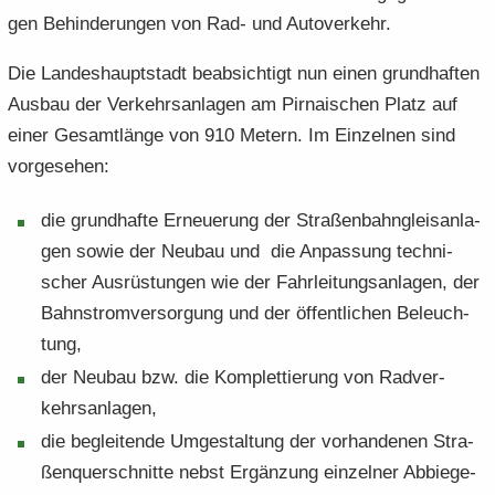
gen Be­hin­de­run­gen von Rad- und Au­to­ver­kehr.
Die Lan­des­haupt­stadt be­ab­sich­tigt nun einen grund­haf­ten
Aus­bau der Ver­kehrs­an­la­gen am Pir­na­i­schen Platz auf
einer Ge­samt­län­ge von 910 Me­tern. Im Ein­zel­nen sind
vor­ge­se­hen:
die grund­haf­te Er­neue­rung der Stra­ßen­bahn­gleis­an­la­
gen sowie der Neu­bau und die An­pas­sung tech­ni­
scher Aus­rüs­tun­gen wie der Fahr­lei­tungs­an­la­gen, der
Bahn­strom­ver­sor­gung und der öf­fent­li­chen Be­leuch­
tung,
der Neu­bau bzw. die Kom­plet­tie­rung von Rad­ver­
kehrs­an­la­gen,
die be­glei­ten­de Um­ge­stal­tung der vor­han­de­nen Stra­
ßen­quer­schnit­te nebst Er­gän­zung ein­zel­ner Ab­bie­ge­