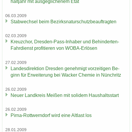
halt­jahr mit aus­ge­gli­che­nem Etat
06.03.2009
Stab­wech­sel beim Be­zirks­na­tur­schutz­be­auf­trag­ten
02.03.2009
Kreuz­chor, Dresden-​Pass-Inhaber und Behinderten-​
Fahrdienst pro­fi­tie­ren von WOBA-​Erlösen
27.02.2009
Lan­des­di­rek­ti­on Dres­den ge­neh­migt vor­zei­ti­gen Be­
ginn für Er­wei­te­rung bei Wa­cker Che­mie in Nün­chritz
26.02.2009
Neuer Land­kreis Mei­ßen mit so­li­dem Haus­halts­start
26.02.2009
Pirna-​Rottwerndorf wird eine Alt­last los
28.01.2009