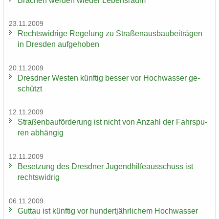
Bra­chen wer­den wie­der Le­bens­raum
23.11.2009
Rechts­wid­ri­ge Re­ge­lung zu Stra­ßen­aus­bau­bei­trä­gen
in Dres­den auf­ge­ho­ben
20.11.2009
Dresd­ner Wes­ten künf­tig bes­ser vor Hoch­was­ser ge­
schützt
12.11.2009
Stra­ßen­bau­för­de­rung ist nicht von An­zahl der Fahr­spu­
ren ab­hän­gig
12.11.2009
Be­set­zung des Dresd­ner Ju­gend­hil­fe­aus­schuss ist
rechts­wid­rig
06.11.2009
Gut­tau ist künf­tig vor hun­dert­jähr­li­chem Hoch­was­ser