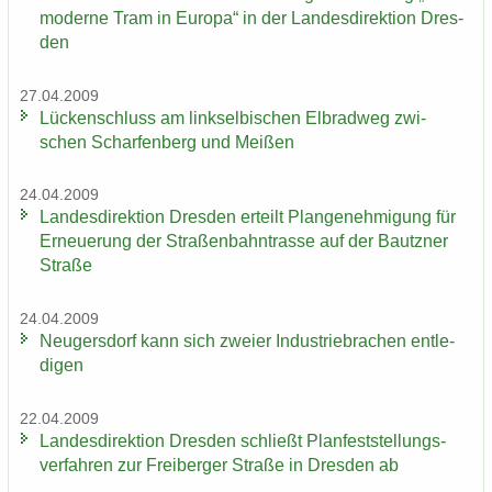
mo­der­ne Tram in Eu­ro­pa“ in der Lan­des­di­rek­ti­on Dres­
den
27.04.2009
Lü­cken­schluss am linksel­bi­schen El­brad­weg zwi­
schen Schar­fen­berg und Mei­ßen
24.04.2009
Lan­des­di­rek­ti­on Dres­den er­teilt Plan­ge­neh­mi­gung für
Er­neue­rung der Stra­ßen­bahn­tras­se auf der Bautz­ner
Stra­ße
24.04.2009
Neu­gers­dorf kann sich zwei­er In­dus­trie­bra­chen ent­le­
di­gen
22.04.2009
Lan­des­di­rek­ti­on Dres­den schließt Plan­fest­stel­lungs­
ver­fah­ren zur Frei­ber­ger Stra­ße in Dres­den ab