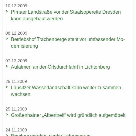
10.12.2009
Pirna­er Land­stra­ße vor der Staats­ope­ret­te Dres­den
kann aus­ge­baut wer­den
08.12.2009
Be­triebs­hof Tra­chen­ber­ge steht vor um­fas­sen­der Mo­
der­ni­sie­rung
07.12.2009
Auf­at­men an der Orts­durch­fahrt in Lich­ten­berg
25.11.2009
Lau­sit­zer Was­ser­land­schaft kann wei­ter zu­sam­men­
wach­sen
25.11.2009
Gro­ßen­hai­ner „Al­bert­treff“ wird gründ­lich auf­ge­mö­belt
24.11.2009