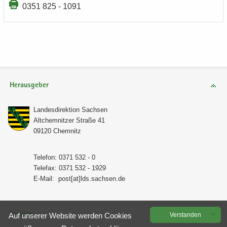
0351 825 - 1091
Herausgeber
Lan­des­di­rek­ti­on Sach­sen
Alt­chem­nit­zer Stra­ße 41
09120 Chem­nitz
Te­le­fon: 0371 532 - 0
Te­le­fax: 0371 532 - 1929
E-​Mail:
post[at]lds.sach­sen.de
Service
Auf un­se­rer Web­site wer­den Coo­kies
Ver­stan­den