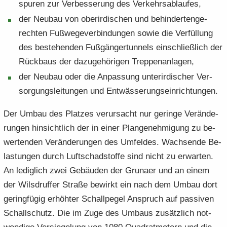
spu­ren zur Ver­bes­se­rung des Ver­kehrs­ab­lau­fes,
der Neu­bau von ober­ir­di­schen und be­hin­der­ten­ge­
rech­ten Fuß­we­ge­ver­bin­dun­gen sowie die Ver­fül­lung
des be­stehen­den Fuß­gän­ger­tun­nels ein­schließ­lich der
Rück­baus der da­zu­ge­hö­ri­gen Trep­pen­an­la­gen,
der Neu­bau oder die An­pas­sung un­ter­ir­di­scher Ver­
sor­gungs­lei­tun­gen und Ent­wäs­se­rungs­ein­rich­tun­gen.
Der Umbau des Plat­zes ver­ur­sacht nur ge­rin­ge Ver­än­de­
run­gen hin­sicht­lich der in einer Plan­ge­neh­mi­gung zu be­
wer­ten­den Ver­än­de­run­gen des Um­fel­des. Wach­sen­de Be­
las­tun­gen durch Luft­schad­stof­fe sind nicht zu er­war­ten.
An le­dig­lich zwei Ge­bäu­den der Gruna­er und an einem
der Wilsd­ruf­fer Stra­ße be­wirkt ein nach dem Umbau dort
ge­ring­fü­gig er­höh­ter Schall­pe­gel An­spruch auf pas­si­ven
Schall­schutz. Die im Zuge des Um­baus zu­sätz­lich not­