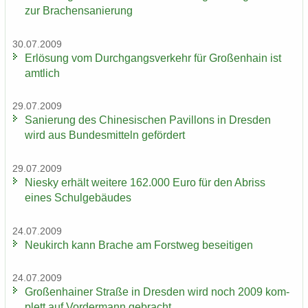
zur Bra­chen­sa­nie­rung
30.07.2009
Er­lö­sung vom Durch­gangs­ver­kehr für Gro­ßen­hain ist
amt­lich
29.07.2009
Sa­nie­rung des Chi­ne­si­schen Pa­vil­lons in Dres­den
wird aus Bun­des­mit­teln ge­för­dert
29.07.2009
Nies­ky er­hält wei­te­re 162.000 Euro für den Ab­riss
eines Schul­ge­bäu­des
24.07.2009
Neu­kirch kann Bra­che am Forst­weg be­sei­ti­gen
24.07.2009
Gro­ßen­hai­ner Stra­ße in Dres­den wird noch 2009 kom­
plett auf Vor­der­mann ge­bracht