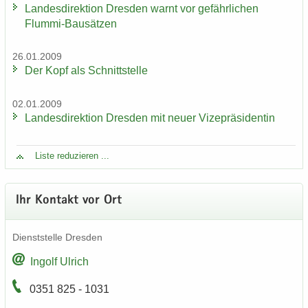
Lan­des­di­rek­ti­on Dres­den warnt vor ge­fähr­li­chen
Flummi-​Bausätzen
26.01.2009
Der Kopf als Schnitt­stel­le
02.01.2009
Lan­des­di­rek­ti­on Dres­den mit neuer Vi­ze­prä­si­den­tin
Liste re­du­zie­ren ...
Ihr Kon­takt vor Ort
Dienst­stel­le Dres­den
In­golf Ul­rich
0351 825 - 1031