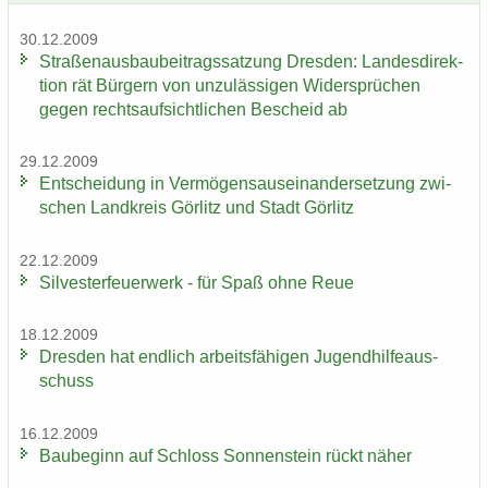
30.12.2009
Stra­ßen­aus­bau­bei­trags­sat­zung Dres­den: Lan­des­di­rek­
ti­on rät Bür­gern von un­zu­läs­si­gen Wi­der­sprü­chen
gegen rechts­auf­sicht­li­chen Be­scheid ab
29.12.2009
Ent­schei­dung in Ver­mö­gens­aus­ein­an­der­set­zung zwi­
schen Land­kreis Gör­litz und Stadt Gör­litz
22.12.2009
Sil­ves­ter­feu­er­werk - für Spaß ohne Reue
18.12.2009
Dres­den hat end­lich ar­beits­fä­hi­gen Ju­gend­hil­fe­aus­
schuss
16.12.2009
Bau­be­ginn auf Schloss Son­nen­stein rückt näher