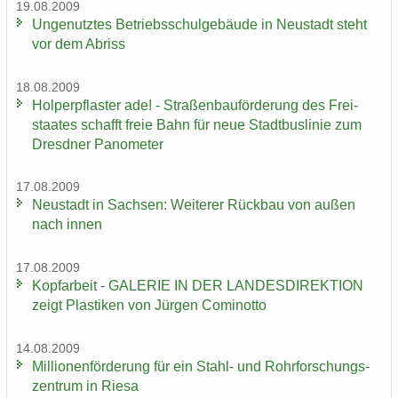
19.08.2009
Un­ge­nutz­tes Be­triebs­schul­ge­bäu­de in Neu­stadt steht
vor dem Ab­riss
18.08.2009
Hol­per­pflas­ter ade! - Stra­ßen­bau­för­de­rung des Frei­
staa­tes schafft freie Bahn für neue Stadt­bus­li­nie zum
Dresd­ner Pano­me­ter
17.08.2009
Neu­stadt in Sach­sen: Wei­te­rer Rück­bau von außen
nach innen
17.08.2009
Kopf­ar­beit - GA­LE­RIE IN DER LAN­DES­DI­REK­TI­ON
zeigt Plas­ti­ken von Jür­gen Co­mi­not­to
14.08.2009
Mil­lio­nen­för­de­rung für ein Stahl-​ und Rohr­for­schungs­
zen­trum in Riesa