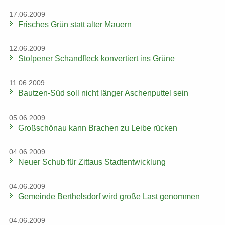
17.06.2009
Fri­sches Grün statt alter Mau­ern
12.06.2009
Stol­pe­ner Schand­fleck kon­ver­tiert ins Grüne
11.06.2009
Bautzen-​Süd soll nicht län­ger Aschen­put­tel sein
05.06.2009
Groß­schön­au kann Bra­chen zu Leibe rü­cken
04.06.2009
Neuer Schub für Zit­taus Stadt­ent­wick­lung
04.06.2009
Ge­mein­de Bert­hels­dorf wird große Last ge­nom­men
04.06.2009