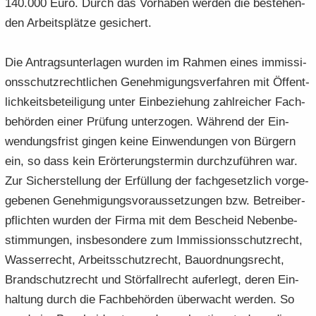
140.000 Euro. Durch das Vor­ha­ben wer­den die be­stehen­
den Ar­beits­plät­ze ge­si­chert.
Die An­trags­un­ter­la­gen wur­den im Rah­men eines im­mis­si­
ons­schutz­recht­li­chen Ge­neh­mi­gungs­ver­fah­ren mit Öf­fent­
lich­keits­be­tei­li­gung unter Ein­be­zie­hung zahl­rei­cher Fach­
be­hör­den einer Prü­fung un­ter­zo­gen. Wäh­rend der Ein­
wen­dungs­frist gin­gen keine Ein­wen­dun­gen von Bür­gern
ein, so dass kein Er­ör­te­rungs­ter­min durch­zu­füh­ren war.
Zur Si­cher­stel­lung der Er­fül­lung der fach­ge­setz­lich vor­ge­
ge­be­nen Ge­neh­mi­gungs­vor­aus­set­zun­gen bzw. Be­trei­ber­
pflich­ten wur­den der Firma mit dem Be­scheid Ne­ben­be­
stim­mun­gen, ins­be­son­de­re zum Im­mis­si­ons­schutz­recht,
Was­ser­recht, Ar­beits­schutz­recht, Bau­ord­nungs­recht,
Brand­schutz­recht und Stör­fall­recht auf­er­legt, deren Ein­
hal­tung durch die Fach­be­hör­den über­wacht wer­den. So