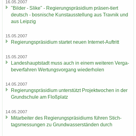
16.05.2007
"Bil­der - Slike" - Re­gie­rungs­prä­si­di­um präsen-​tiert
deutsch - bos­ni­sche Kunst­aus­stel­lung aus Trav­nik und
aus Leip­zig
15.05.2007
Re­gie­rungs­prä­si­di­um star­tet neuen Internet-​Auftritt
15.05.2007
Lan­des­haupt­stadt muss auch in einem wei­te­ren Ver­ga­
be­ver­fah­ren Wer­tungs­vor­gang wie­der­ho­len
14.05.2007
Re­gie­rungs­prä­si­di­um un­ter­stützt Pro­jekt­wo­chen in der
Grund­schu­le am Floß­platz
14.05.2007
Mit­ar­bei­ter des Re­gie­rungs­prä­si­di­ums füh­ren Stich­
tags­mes­sun­gen zu Grund­was­ser­stän­den durch