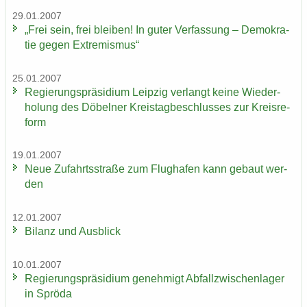
29.01.2007
„Frei sein, frei blei­ben! In guter Ver­fas­sung – De­mo­kra­
tie gegen Ex­tre­mis­mus“
25.01.2007
Re­gie­rungs­prä­si­di­um Leip­zig ver­langt keine Wie­der­
ho­lung des Dö­bel­ner Kreis­tag­be­schlus­ses zur Kreis­re­
form
19.01.2007
Neue Zu­fahrts­stra­ße zum Flug­ha­fen kann ge­baut wer­
den
12.01.2007
Bi­lanz und Aus­blick
10.01.2007
Re­gie­rungs­prä­si­di­um ge­neh­migt Ab­fall­zwi­schen­la­ger
in Sprö­da