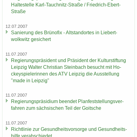
Hal­te­stel­le Karl-​Tauchnitz-Straße / Friedrich-​Ebert-
Straße
12.07.2007
Sa­nie­rung des Brü­no­fix - Alt­stand­or­tes in Lie­bert­
wolkwitz ge­si­chert
11.07.2007
Re­gie­rungs­prä­si­dent und Prä­si­dent der Kul­tur­stif­tung
Leip­zig Wal­ter Chris­ti­an Stein­bach be­sucht mit Ho­
ckey­spie­le­rin­nen des ATV Leip­zig die Aus­stel­lung
"made in Leip­zig"
11.07.2007
Re­gie­rungs­prä­si­di­um be­en­det Plan­fest­stel­lungs­ver­
fah­ren zum säch­si­schen Teil der Goit­sche
11.07.2007
Richt­li­nie zur Ge­sund­heits­vor­sor­ge und Ge­sund­heits­
hil­fe ver­ab­schie­det