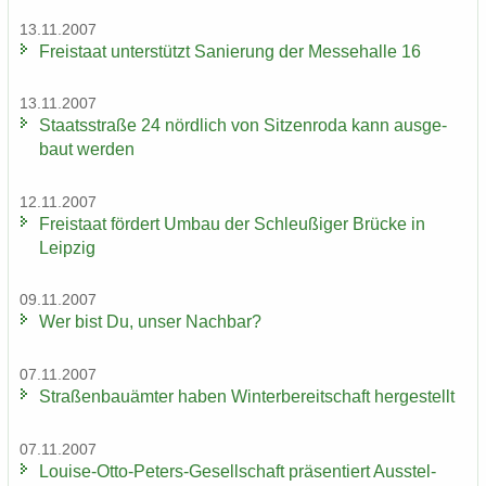
13.11.2007
Frei­staat un­ter­stützt Sa­nie­rung der Mes­se­hal­le 16
13.11.2007
Staats­stra­ße 24 nörd­lich von Sit­zen­ro­da kann aus­ge­
baut wer­den
12.11.2007
Frei­staat för­dert Umbau der Schleu­ßi­ger Brü­cke in
Leip­zig
09.11.2007
Wer bist Du, unser Nach­bar?
07.11.2007
Stra­ßen­bau­äm­ter haben Win­ter­be­reit­schaft her­ge­stellt
07.11.2007
Louise-​Otto-Peters-Gesellschaft prä­sen­tiert Aus­stel­