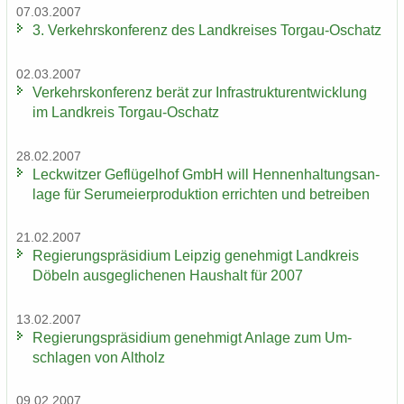
07.03.2007
3. Ver­kehrs­kon­fe­renz des Land­krei­ses Torgau-​Oschatz
02.03.2007
Ver­kehrs­kon­fe­renz berät zur In­fra­struk­tur­ent­wick­lung
im Land­kreis Torgau-​Oschatz
28.02.2007
Leck­wit­zer Ge­flü­gel­hof GmbH will Hen­nen­hal­tungs­an­
la­ge für Ser­um­ei­er­pro­duk­ti­on er­rich­ten und be­trei­ben
21.02.2007
Re­gie­rungs­prä­si­di­um Leip­zig ge­neh­migt Land­kreis
Dö­beln aus­ge­gli­che­nen Haus­halt für 2007
13.02.2007
Re­gie­rungs­prä­si­di­um ge­neh­migt An­la­ge zum Um­
schla­gen von Alt­holz
09.02.2007