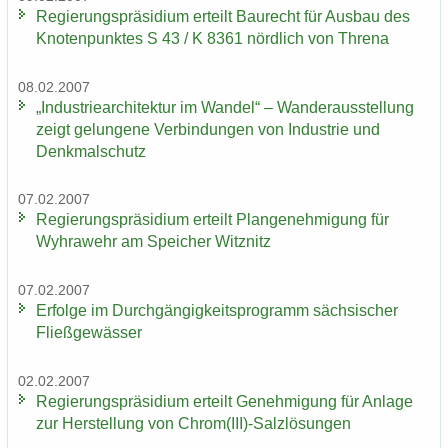
Re­gie­rungs­prä­si­di­um er­teilt Bau­recht für Aus­bau des
Kno­ten­punk­tes S 43 / K 8361 nörd­lich von Thre­na
08.02.2007
„In­dus­trie­ar­chi­tek­tur im Wan­del“ – Wan­der­aus­stel­lung
zeigt ge­lun­ge­ne Ver­bin­dun­gen von In­dus­trie und
Denk­mal­schutz
07.02.2007
Re­gie­rungs­prä­si­di­um er­teilt Plan­ge­neh­mi­gung für
Wyhra­wehr am Spei­cher Witz­nitz
07.02.2007
Er­fol­ge im Durch­gän­gig­keits­pro­gramm säch­si­scher
Fließ­ge­wäs­ser
02.02.2007
Re­gie­rungs­prä­si­di­um er­teilt Ge­neh­mi­gung für An­la­ge
zur Her­stel­lung von Chrom(III)-​Salzlösungen