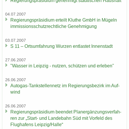
Re­gie­rungs­prä­si­di­um ge­neh­migt städ­ti­schen Haus­halt
04.07.2007
Re­gie­rungs­prä­si­di­um er­teilt Klu­the GmbH in Mü­geln
im­mis­si­ons­schutz­recht­li­che Ge­neh­mi­gung
03.07.2007
S 11 – Orts­um­fah­rung Wur­zen ent­las­tet In­nen­stadt
27.06.2007
"Was­ser in Leip­zig - nut­zen, schüt­zen und er­le­ben"
26.06.2007
Autogas-​Tankstellennetz im Re­gie­rungs­be­zirk im Auf­
wind
26.06.2007
Re­gie­rungs­prä­si­di­um be­en­det Planer­gän­zungs­ver­fah­
ren zur „Start-​ und Lan­de­bahn Süd mit Vor­feld des
Flug­ha­fens Leip­zig/Halle“