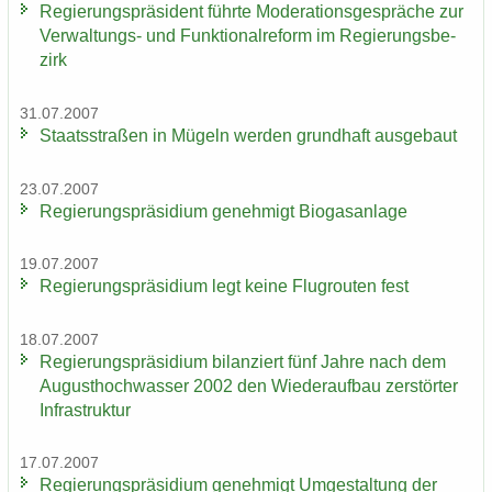
Re­gie­rungs­prä­si­dent führ­te Mo­de­ra­ti­ons­ge­sprä­che zur
Verwaltungs-​ und Funk­tio­nal­re­form im Re­gie­rungs­be­
zirk
31.07.2007
Staats­stra­ßen in Mü­geln wer­den grund­haft aus­ge­baut
23.07.2007
Re­gie­rungs­prä­si­di­um ge­neh­migt Bio­gas­an­la­ge
19.07.2007
Re­gie­rungs­prä­si­di­um legt keine Flug­rou­ten fest
18.07.2007
Re­gie­rungs­prä­si­di­um bi­lan­ziert fünf Jahre nach dem
Au­gust­hoch­was­ser 2002 den Wie­der­auf­bau zer­stör­ter
In­fra­struk­tur
17.07.2007
Re­gie­rungs­prä­si­di­um ge­neh­migt Um­ge­stal­tung der