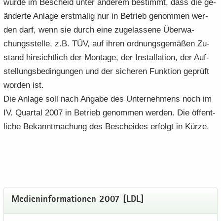
wurde im Be­scheid unter an­de­rem be­stimmt, dass die ge­
än­der­te An­la­ge erst­ma­lig nur in Be­trieb ge­nom­men wer­
den darf, wenn sie durch eine zu­ge­las­se­ne Über­wa­
chungs­stel­le, z.B. TÜV, auf ihren ord­nungs­ge­mä­ßen Zu­
stand hin­sicht­lich der Mon­ta­ge, der In­stal­la­ti­on, der Auf­
stel­lungs­be­din­gun­gen und der si­che­ren Funk­ti­on ge­prüft
wor­den ist.
Die An­la­ge soll nach An­ga­be des Un­ter­neh­mens noch im
IV. Quar­tal 2007 in Be­trieb ge­nom­men wer­den. Die öf­fent­
li­che Be­kannt­ma­chung des Be­schei­des er­folgt in Kürze.
Me­di­en­in­for­ma­tio­nen 2007 [LDL]