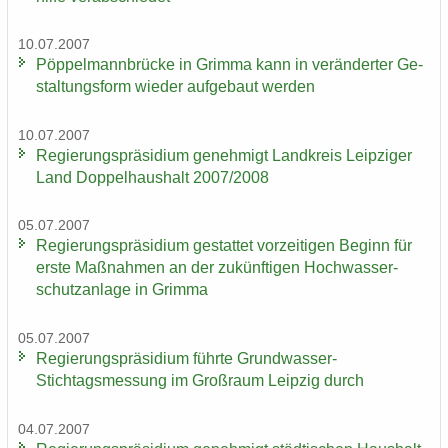
10.07.2007
Pöp­pel­mann­brü­cke in Grim­ma kann in ver­än­der­ter Ge­
stal­tungs­form wie­der auf­ge­baut wer­den
10.07.2007
Re­gie­rungs­prä­si­di­um ge­neh­migt Land­kreis Leip­zi­ger
Land Dop­pel­haus­halt 2007/2008
05.07.2007
Re­gie­rungs­prä­si­di­um ge­stat­tet vor­zei­ti­gen Be­ginn für
erste Maß­nah­men an der zu­künf­ti­gen Hoch­was­ser­
schutz­an­la­ge in Grim­ma
05.07.2007
Re­gie­rungs­prä­si­di­um führ­te Grundwasser-​
Stichtagsmessung im Groß­raum Leip­zig durch
04.07.2007