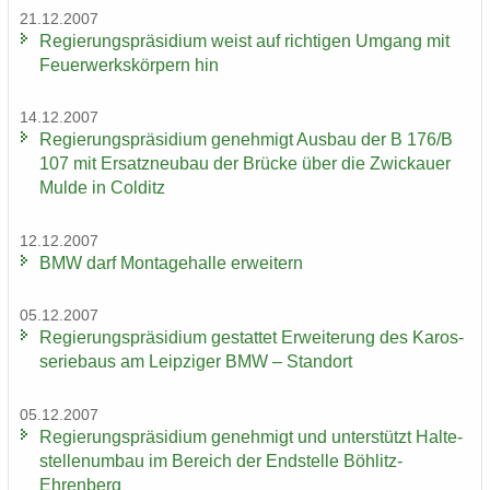
21.12.2007
Re­gie­rungs­prä­si­di­um weist auf rich­ti­gen Um­gang mit
Feu­er­werks­kör­pern hin
14.12.2007
Re­gie­rungs­prä­si­di­um ge­neh­migt Aus­bau der B 176/B
107 mit Er­satz­neu­bau der Brü­cke über die Zwi­ckau­er
Mulde in Col­ditz
12.12.2007
BMW darf Mon­ta­ge­hal­le er­wei­tern
05.12.2007
Re­gie­rungs­prä­si­di­um ge­stat­tet Er­wei­te­rung des Ka­ros­
se­rie­baus am Leip­zi­ger BMW – Stand­ort
05.12.2007
Re­gie­rungs­prä­si­di­um ge­neh­migt und un­ter­stützt Hal­te­
stel­len­um­bau im Be­reich der End­stel­le Böhlitz-​
Ehrenberg