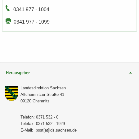
0341 977 - 1004
0341 977 - 1099
Herausgeber
Lan­des­di­rek­ti­on Sach­sen
Alt­chem­nit­zer Stra­ße 41
09120 Chem­nitz
Te­le­fon: 0371 532 - 0
Te­le­fax: 0371 532 - 1929
E-​Mail:
post[at]lds.sach­sen.de