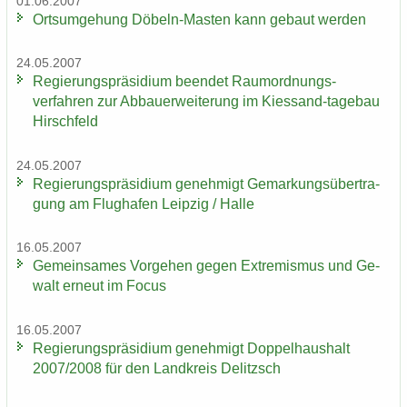
01.06.2007
Orts­um­ge­hung Döbeln-​Masten kann ge­baut wer­den
24.05.2007
Re­gie­rungs­prä­si­di­um be­en­det Raumordnungs-​
verfahren zur Ab­bau­erwei­te­rung im Kiessand-​tagebau
Hirsch­feld
24.05.2007
Re­gie­rungs­prä­si­di­um ge­neh­migt Ge­mar­kungs­über­tra­
gung am Flug­ha­fen Leip­zig / Halle
16.05.2007
Ge­mein­sa­mes Vor­ge­hen gegen Ex­tre­mis­mus und Ge­
walt er­neut im Focus
16.05.2007
Re­gie­rungs­prä­si­di­um ge­neh­migt Dop­pel­haus­halt
2007/2008 für den Land­kreis De­litzsch