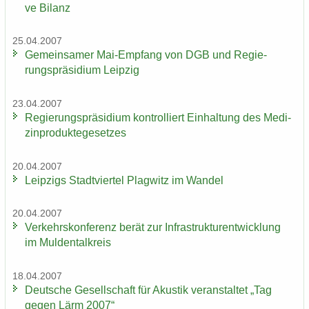
ve Bi­lanz
25.04.2007
Ge­mein­sa­mer Mai-​Empfang von DGB und Re­gie­
rungs­prä­si­di­um Leip­zig
23.04.2007
Re­gie­rungs­prä­si­di­um kon­trol­liert Ein­hal­tung des Me­di­
zin­pro­duk­te­ge­set­zes
20.04.2007
Leip­zigs Stadt­vier­tel Plag­witz im Wan­del
20.04.2007
Ver­kehrs­kon­fe­renz berät zur In­fra­struk­tur­ent­wick­lung
im Mul­den­tal­kreis
18.04.2007
Deut­sche Ge­sell­schaft für Akus­tik ver­an­stal­tet „Tag
gegen Lärm 2007“