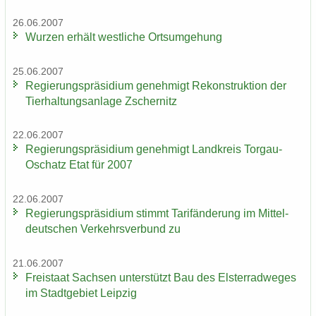
26.06.2007
Wur­zen er­hält west­li­che Orts­um­ge­hung
25.06.2007
Re­gie­rungs­prä­si­di­um ge­neh­migt Re­kon­struk­ti­on der
Tier­hal­tungs­an­la­ge Zscher­nitz
22.06.2007
Re­gie­rungs­prä­si­di­um ge­neh­migt Land­kreis Torgau-​
Oschatz Etat für 2007
22.06.2007
Re­gie­rungs­prä­si­di­um stimmt Ta­rif­än­de­rung im Mit­tel­
deut­schen Ver­kehrs­ver­bund zu
21.06.2007
Frei­staat Sach­sen un­ter­stützt Bau des Els­ter­rad­we­ges
im Stadt­ge­biet Leip­zig