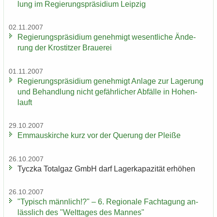
lung im Re­gie­rungs­prä­si­di­um Leip­zig
02.11.2007
Re­gie­rungs­prä­si­di­um ge­neh­migt we­sent­li­che Än­de­
rung der Krostit­zer Braue­rei
01.11.2007
Re­gie­rungs­prä­si­di­um ge­neh­migt An­la­ge zur La­ge­rung
und Be­hand­lung nicht ge­fähr­li­cher Ab­fäl­le in Ho­hen­
lauft
29.10.2007
Em­ma­us­kir­che kurz vor der Que­rung der Plei­ße
26.10.2007
Ty­cz­ka To­t­al­gaz GmbH darf La­ger­ka­pa­zi­tät er­hö­hen
26.10.2007
"Ty­pisch männ­lich!?" – 6. Re­gio­na­le Fach­ta­gung an­
läss­lich des "Welt­ta­ges des Man­nes"