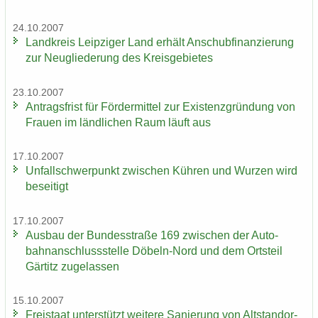
24.10.2007
Land­kreis Leip­zi­ger Land er­hält An­schub­fi­nan­zie­rung
zur Neu­glie­de­rung des Kreis­ge­bie­tes
23.10.2007
An­trags­frist für För­der­mit­tel zur Exis­tenz­grün­dung von
Frau­en im länd­li­chen Raum läuft aus
17.10.2007
Un­fall­schwer­punkt zwi­schen Küh­ren und Wur­zen wird
be­sei­tigt
17.10.2007
Aus­bau der Bun­des­stra­ße 169 zwi­schen der Au­to­
bahn­an­schluss­stel­le Döbeln-​Nord und dem Orts­teil
Gär­titz zu­ge­las­sen
15.10.2007
Frei­staat un­ter­stützt wei­te­re Sa­nie­rung von Alt­stand­or­