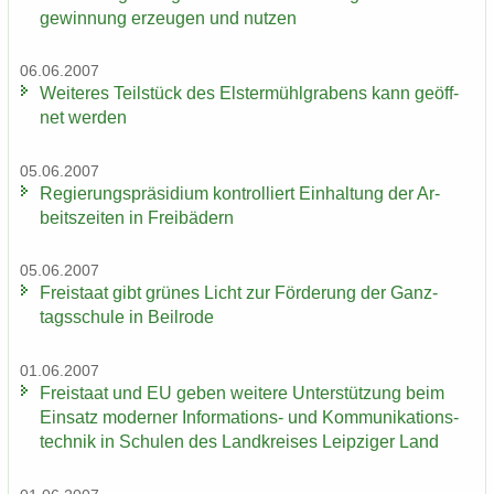
ge­win­nung er­zeu­gen und nut­zen
06.06.2007
Wei­te­res Teil­stück des Els­ter­mühl­gra­bens kann ge­öff­
net wer­den
05.06.2007
Re­gie­rungs­prä­si­di­um kon­trol­liert Ein­hal­tung der Ar­
beits­zei­ten in Frei­bä­dern
05.06.2007
Frei­staat gibt grü­nes Licht zur För­de­rung der Ganz­
tags­schu­le in Beil­ro­de
01.06.2007
Frei­staat und EU geben wei­te­re Un­ter­stüt­zung beim
Ein­satz mo­der­ner Informations-​ und Kom­mu­ni­ka­ti­ons­
tech­nik in Schu­len des Land­krei­ses Leip­zi­ger Land