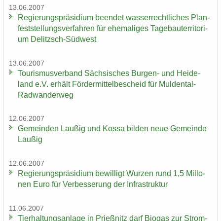
13.06.2007
Re­gie­rungs­prä­si­di­um be­en­det was­ser­recht­li­ches Plan­
fest­stel­lungs­ver­fah­ren für ehe­ma­li­ges Ta­ge­bau­ter­ri­to­ri­
um Delitzsch-​Südwest
13.06.2007
Tou­ris­mus­ver­band Säch­si­sches Burgen-​ und Hei­de­
land e.V. er­hält För­der­mit­tel­be­scheid für Muldental-​
Radwanderweg
12.06.2007
Ge­mein­den Lau­ßig und Kossa bil­den neue Ge­mein­de
Lau­ßig
12.06.2007
Re­gie­rungs­prä­si­di­um be­wil­ligt Wur­zen rund 1,5 Mil­lo­
nen Euro für Ver­bes­se­rung der In­fra­struk­tur
11.06.2007
Tier­hal­tungs­an­la­ge in Prieß­nitz darf Bio­gas zur Strom­