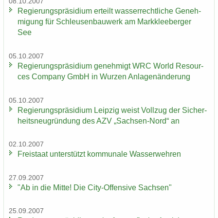
08.10.2007
Re­gie­rungs­prä­si­di­um er­teilt was­ser­recht­li­che Ge­neh­
mi­gung für Schleu­sen­bau­werk am Mark­klee­ber­ger
See
05.10.2007
Re­gie­rungs­prä­si­di­um ge­neh­migt WRC World Re­sour­
ces Com­pa­ny GmbH in Wur­zen An­la­gen­än­de­rung
05.10.2007
Re­gie­rungs­prä­si­di­um Leip­zig weist Voll­zug der Si­cher­
heits­neu­grün­dung des AZV „Sachsen-​Nord“ an
02.10.2007
Frei­staat un­ter­stützt kom­mu­na­le Was­ser­weh­ren
27.09.2007
"Ab in die Mitte! Die City-​Offensive Sach­sen"
25.09.2007