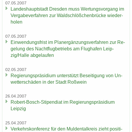
07.05.2007
Lan­des­haupt­stadt Dres­den muss Wer­tungs­vor­gang im
Ver­ga­be­ver­fah­ren zur Wald­schlöß­chen­brü­cke wie­der­
ho­len
07.05.2007
Ein­wen­dungs­frist im Planer­gän­zungs­ver­fah­ren zur Re­
ge­lung des Nacht­flug­be­triebs am Flug­ha­fen Leip­
zig/Halle ab­ge­lau­fen
02.05.2007
Re­gie­rungs­prä­si­di­um un­ter­stützt Be­sei­ti­gung von Un­
wet­ter­schä­den in der Stadt Roß­wein
26.04.2007
Robert-​Bosch-Stipendiat im Re­gie­rungs­prä­si­di­um
Leip­zig
25.04.2007
Ver­kehrs­kon­fe­renz für den Mul­den­tal­kreis zieht po­si­ti­