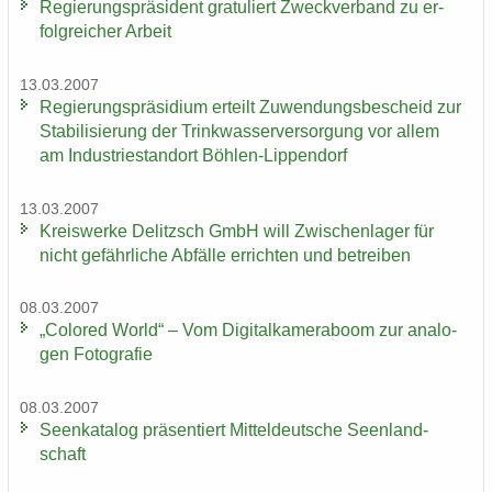
Re­gie­rungs­prä­si­dent gra­tu­liert Zweck­ver­band zu er­
folg­rei­cher Ar­beit
13.03.2007
Re­gie­rungs­prä­si­di­um er­teilt Zu­wen­dungs­be­scheid zur
Sta­bi­li­sie­rung der Trink­was­ser­ver­sor­gung vor allem
am In­dus­trie­stand­ort Böhlen-​Lippendorf
13.03.2007
Kreis­wer­ke De­litzsch GmbH will Zwi­schen­la­ger für
nicht ge­fähr­li­che Ab­fäl­le er­rich­ten und be­trei­ben
08.03.2007
„Co­lo­red World“ – Vom Di­gi­tal­ka­me­ra­boom zur ana­lo­
gen Fo­to­gra­fie
08.03.2007
Se­en­ka­ta­log prä­sen­tiert Mit­tel­deut­sche Se­en­land­
schaft