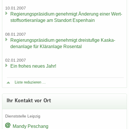
10.01.2007
Re­gie­rungs­prä­si­di­um ge­neh­migt Än­de­rung einer Wert­
stoff­sor­tier­an­la­ge am Stand­ort Es­pen­hain
08.01.2007
Re­gie­rungs­prä­si­di­um ge­neh­migt drei­stu­fi­ge Kas­ka­
den­an­la­ge für Klär­an­la­ge Ro­sen­tal
02.01.2007
Ein fro­hes neues Jahr!
Liste re­du­zie­ren ...
Ihr Kon­takt vor Ort
Dienst­stel­le Leip­zig
Mandy Peschang