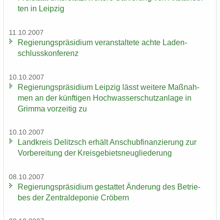
ten in Leip­zig
11.10.2007
Re­gie­rungs­prä­si­di­um ver­an­stal­te­te achte La­den­
schluss­kon­fe­renz
10.10.2007
Re­gie­rungs­prä­si­di­um Leip­zig lässt wei­te­re Maß­nah­
men an der künf­ti­gen Hoch­was­ser­schutz­an­la­ge in
Grim­ma vor­zei­tig zu
10.10.2007
Land­kreis De­litzsch er­hält An­schub­fi­nan­zie­rung zur
Vor­be­rei­tung der Kreis­ge­biets­neu­glie­de­rung
08.10.2007
Re­gie­rungs­prä­si­di­um ge­stat­tet Än­de­rung des Be­trie­
bes der Zen­tral­de­po­nie Crö­bern