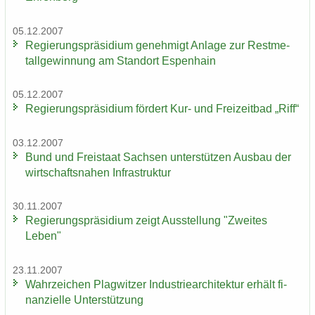
05.12.2007
Re­gie­rungs­prä­si­di­um ge­neh­migt An­la­ge zur Rest­me­
tall­ge­win­nung am Stand­ort Es­pen­hain
05.12.2007
Re­gie­rungs­prä­si­di­um för­dert Kur- und Frei­zeit­bad „Riff“
03.12.2007
Bund und Frei­staat Sach­sen un­ter­stüt­zen Aus­bau der
wirt­schafts­na­hen In­fra­struk­tur
30.11.2007
Re­gie­rungs­prä­si­di­um zeigt Aus­stel­lung "Zwei­tes
Leben"
23.11.2007
Wahr­zei­chen Plag­wit­zer In­dus­trie­ar­chi­tek­tur er­hält fi­
nan­zi­el­le Un­ter­stüt­zung