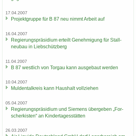
17.04.2007
Pro­jekt­grup­pe für B 87 neu nimmt Ar­beit auf
16.04.2007
Re­gie­rungs­prä­si­di­um er­teilt Ge­neh­mi­gung für Stall­
neu­bau in Lieb­schütz­berg
11.04.2007
B 87 west­lich von Tor­gau kann aus­ge­baut wer­den
10.04.2007
Mul­den­tal­kreis kann Haus­halt voll­zie­hen
05.04.2007
Re­gie­rungs­prä­si­di­um und Sie­mens über­ge­ben „For­
scher­kis­ten“ an Kin­der­ta­ges­stät­ten
26.03.2007