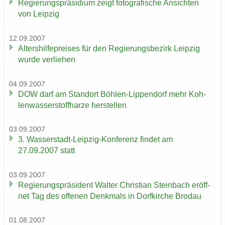
Re­gie­rungs­prä­si­di­um zeigt fo­to­gra­fi­sche An­sich­ten
von Leip­zig
12.09.2007
Al­ters­hil­fe­prei­ses für den Re­gie­rungs­be­zirk Leip­zig
wurde ver­lie­hen
04.09.2007
DOW darf am Stand­ort Böhlen-​Lippendorf mehr Koh­
len­was­ser­stoff­har­ze her­stel­len
03.09.2007
3. Wasserstadt-​Leipzig-Konferenz fin­det am
27.09.2007 statt
03.09.2007
Re­gie­rungs­prä­si­dent Wal­ter Chris­ti­an Stein­bach er­öff­
net Tag des of­fe­nen Denk­mals in Dorf­kir­che Bro­dau
01.08.2007