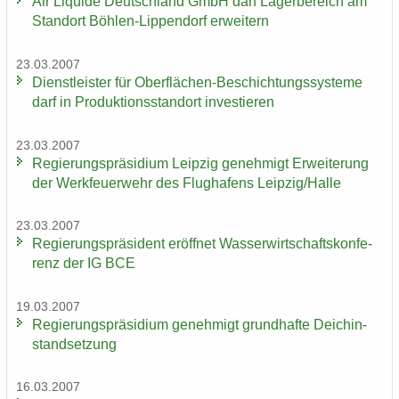
Air Li­qui­de Deutsch­land GmbH darf La­ger­be­reich am
Stand­ort Böhlen-​Lippendorf er­wei­tern
23.03.2007
Dienst­leis­ter für Oberflächen-​Beschichtungssysteme
darf in Pro­duk­ti­ons­stand­ort in­ves­tie­ren
23.03.2007
Re­gie­rungs­prä­si­di­um Leip­zig ge­neh­migt Er­wei­te­rung
der Werk­feu­er­wehr des Flug­ha­fens Leip­zig/Halle
23.03.2007
Re­gie­rungs­prä­si­dent er­öff­net Was­ser­wirt­schafts­kon­fe­
renz der IG BCE
19.03.2007
Re­gie­rungs­prä­si­di­um ge­neh­migt grund­haf­te Deich­in­
stand­set­zung
16.03.2007