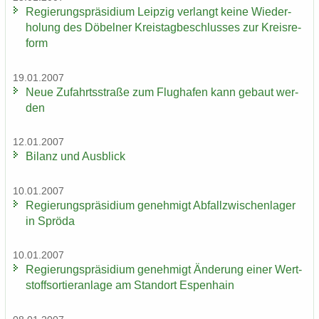
Re­gie­rungs­prä­si­di­um Leip­zig ver­langt keine Wie­der­
ho­lung des Dö­bel­ner Kreis­tag­be­schlus­ses zur Kreis­re­
form
19.01.2007
Neue Zu­fahrts­stra­ße zum Flug­ha­fen kann ge­baut wer­
den
12.01.2007
Bi­lanz und Aus­blick
10.01.2007
Re­gie­rungs­prä­si­di­um ge­neh­migt Ab­fall­zwi­schen­la­ger
in Sprö­da
10.01.2007
Re­gie­rungs­prä­si­di­um ge­neh­migt Än­de­rung einer Wert­
stoff­sor­tier­an­la­ge am Stand­ort Es­pen­hain