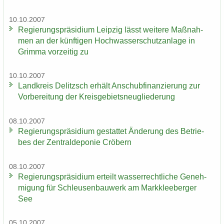
10.10.2007
Re­gie­rungs­prä­si­di­um Leip­zig lässt wei­te­re Maß­nah­
men an der künf­ti­gen Hoch­was­ser­schutz­an­la­ge in
Grim­ma vor­zei­tig zu
10.10.2007
Land­kreis De­litzsch er­hält An­schub­fi­nan­zie­rung zur
Vor­be­rei­tung der Kreis­ge­biets­neu­glie­de­rung
08.10.2007
Re­gie­rungs­prä­si­di­um ge­stat­tet Än­de­rung des Be­trie­
bes der Zen­tral­de­po­nie Crö­bern
08.10.2007
Re­gie­rungs­prä­si­di­um er­teilt was­ser­recht­li­che Ge­neh­
mi­gung für Schleu­sen­bau­werk am Mark­klee­ber­ger
See
05.10.2007