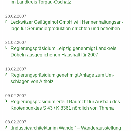
im Land­kreis Torgau-​Oschatz
28.02.2007
Leck­wit­zer Ge­flü­gel­hof GmbH will Hen­nen­hal­tungs­an­
la­ge für Ser­um­ei­er­pro­duk­ti­on er­rich­ten und be­trei­ben
21.02.2007
Re­gie­rungs­prä­si­di­um Leip­zig ge­neh­migt Land­kreis
Dö­beln aus­ge­gli­che­nen Haus­halt für 2007
13.02.2007
Re­gie­rungs­prä­si­di­um ge­neh­migt An­la­ge zum Um­
schla­gen von Alt­holz
09.02.2007
Re­gie­rungs­prä­si­di­um er­teilt Bau­recht für Aus­bau des
Kno­ten­punk­tes S 43 / K 8361 nörd­lich von Thre­na
08.02.2007
„In­dus­trie­ar­chi­tek­tur im Wan­del“ – Wan­der­aus­stel­lung