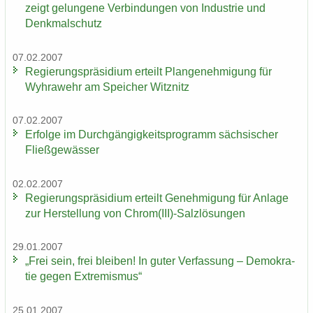
zeigt ge­lun­ge­ne Ver­bin­dun­gen von In­dus­trie und
Denk­mal­schutz
07.02.2007
Re­gie­rungs­prä­si­di­um er­teilt Plan­ge­neh­mi­gung für
Wyhra­wehr am Spei­cher Witz­nitz
07.02.2007
Er­fol­ge im Durch­gän­gig­keits­pro­gramm säch­si­scher
Fließ­ge­wäs­ser
02.02.2007
Re­gie­rungs­prä­si­di­um er­teilt Ge­neh­mi­gung für An­la­ge
zur Her­stel­lung von Chrom(III)-​Salzlösungen
29.01.2007
„Frei sein, frei blei­ben! In guter Ver­fas­sung – De­mo­kra­
tie gegen Ex­tre­mis­mus“
25.01.2007