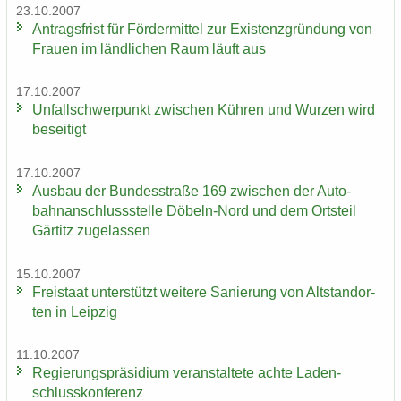
23.10.2007
An­trags­frist für För­der­mit­tel zur Exis­tenz­grün­dung von
Frau­en im länd­li­chen Raum läuft aus
17.10.2007
Un­fall­schwer­punkt zwi­schen Küh­ren und Wur­zen wird
be­sei­tigt
17.10.2007
Aus­bau der Bun­des­stra­ße 169 zwi­schen der Au­to­
bahn­an­schluss­stel­le Döbeln-​Nord und dem Orts­teil
Gär­titz zu­ge­las­sen
15.10.2007
Frei­staat un­ter­stützt wei­te­re Sa­nie­rung von Alt­stand­or­
ten in Leip­zig
11.10.2007
Re­gie­rungs­prä­si­di­um ver­an­stal­te­te achte La­den­
schluss­kon­fe­renz