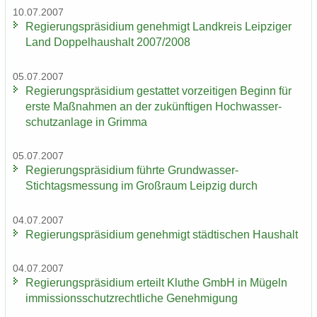
10.07.2007
Re­gie­rungs­prä­si­di­um ge­neh­migt Land­kreis Leip­zi­ger
Land Dop­pel­haus­halt 2007/2008
05.07.2007
Re­gie­rungs­prä­si­di­um ge­stat­tet vor­zei­ti­gen Be­ginn für
erste Maß­nah­men an der zu­künf­ti­gen Hoch­was­ser­
schutz­an­la­ge in Grim­ma
05.07.2007
Re­gie­rungs­prä­si­di­um führ­te Grundwasser-​
Stichtagsmessung im Groß­raum Leip­zig durch
04.07.2007
Re­gie­rungs­prä­si­di­um ge­neh­migt städ­ti­schen Haus­halt
04.07.2007
Re­gie­rungs­prä­si­di­um er­teilt Klu­the GmbH in Mü­geln
im­mis­si­ons­schutz­recht­li­che Ge­neh­mi­gung