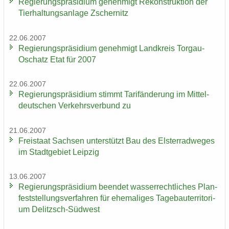
Re­gie­rungs­prä­si­di­um ge­neh­migt Re­kon­struk­ti­on der
Tier­hal­tungs­an­la­ge Zscher­nitz
22.06.2007
Re­gie­rungs­prä­si­di­um ge­neh­migt Land­kreis Torgau-​
Oschatz Etat für 2007
22.06.2007
Re­gie­rungs­prä­si­di­um stimmt Ta­rif­än­de­rung im Mit­tel­
deut­schen Ver­kehrs­ver­bund zu
21.06.2007
Frei­staat Sach­sen un­ter­stützt Bau des Els­ter­rad­we­ges
im Stadt­ge­biet Leip­zig
13.06.2007
Re­gie­rungs­prä­si­di­um be­en­det was­ser­recht­li­ches Plan­
fest­stel­lungs­ver­fah­ren für ehe­ma­li­ges Ta­ge­bau­ter­ri­to­ri­
um Delitzsch-​Südwest