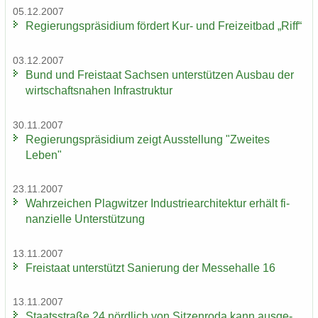
05.12.2007
Re­gie­rungs­prä­si­di­um för­dert Kur- und Frei­zeit­bad „Riff“
03.12.2007
Bund und Frei­staat Sach­sen un­ter­stüt­zen Aus­bau der
wirt­schafts­na­hen In­fra­struk­tur
30.11.2007
Re­gie­rungs­prä­si­di­um zeigt Aus­stel­lung "Zwei­tes
Leben"
23.11.2007
Wahr­zei­chen Plag­wit­zer In­dus­trie­ar­chi­tek­tur er­hält fi­
nan­zi­el­le Un­ter­stüt­zung
13.11.2007
Frei­staat un­ter­stützt Sa­nie­rung der Mes­se­hal­le 16
13.11.2007
Staats­stra­ße 24 nörd­lich von Sit­zen­ro­da kann aus­ge­