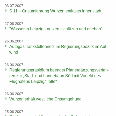
03.07.2007
S 11 – Orts­um­fah­rung Wur­zen ent­las­tet In­nen­stadt
27.06.2007
"Was­ser in Leip­zig - nut­zen, schüt­zen und er­le­ben"
26.06.2007
Autogas-​Tankstellennetz im Re­gie­rungs­be­zirk im Auf­
wind
26.06.2007
Re­gie­rungs­prä­si­di­um be­en­det Planer­gän­zungs­ver­fah­
ren zur „Start-​ und Lan­de­bahn Süd mit Vor­feld des
Flug­ha­fens Leip­zig/Halle“
26.06.2007
Wur­zen er­hält west­li­che Orts­um­ge­hung
25.06.2007