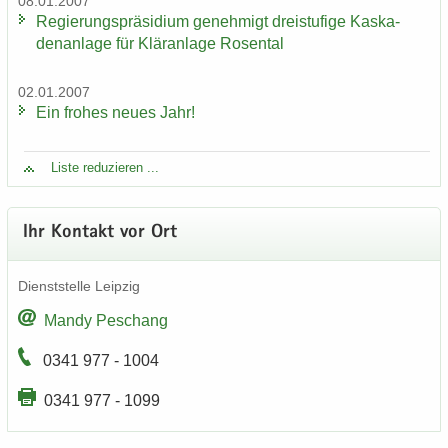
08.01.2007
Re­gie­rungs­prä­si­di­um ge­neh­migt drei­stu­fi­ge Kas­ka­
den­an­la­ge für Klär­an­la­ge Ro­sen­tal
02.01.2007
Ein fro­hes neues Jahr!
Liste re­du­zie­ren ...
Ihr Kon­takt vor Ort
Dienst­stel­le Leip­zig
Mandy Peschang
0341 977 - 1004
0341 977 - 1099