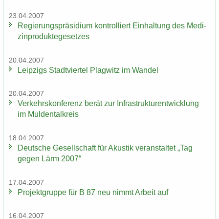
23.04.2007
Re­gie­rungs­prä­si­di­um kon­trol­liert Ein­hal­tung des Me­di­
zin­pro­duk­te­ge­set­zes
20.04.2007
Leip­zigs Stadt­vier­tel Plag­witz im Wan­del
20.04.2007
Ver­kehrs­kon­fe­renz berät zur In­fra­struk­tur­ent­wick­lung
im Mul­den­tal­kreis
18.04.2007
Deut­sche Ge­sell­schaft für Akus­tik ver­an­stal­tet „Tag
gegen Lärm 2007“
17.04.2007
Pro­jekt­grup­pe für B 87 neu nimmt Ar­beit auf
16.04.2007