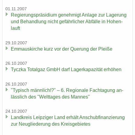
01.11.2007
Re­gie­rungs­prä­si­di­um ge­neh­migt An­la­ge zur La­ge­rung
und Be­hand­lung nicht ge­fähr­li­cher Ab­fäl­le in Ho­hen­
lauft
29.10.2007
Em­ma­us­kir­che kurz vor der Que­rung der Plei­ße
26.10.2007
Ty­cz­ka To­t­al­gaz GmbH darf La­ger­ka­pa­zi­tät er­hö­hen
26.10.2007
"Ty­pisch männ­lich!?" – 6. Re­gio­na­le Fach­ta­gung an­
läss­lich des "Welt­ta­ges des Man­nes"
24.10.2007
Land­kreis Leip­zi­ger Land er­hält An­schub­fi­nan­zie­rung
zur Neu­glie­de­rung des Kreis­ge­bie­tes