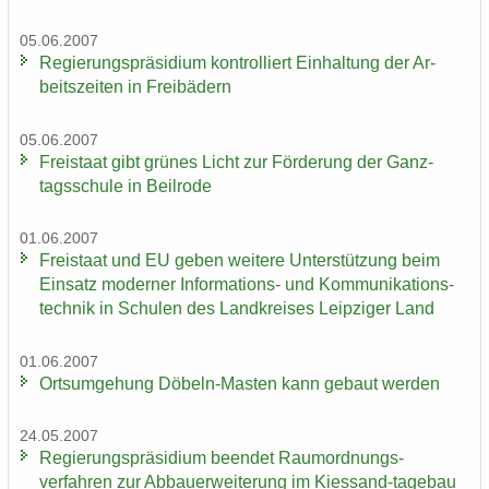
05.06.2007
Re­gie­rungs­prä­si­di­um kon­trol­liert Ein­hal­tung der Ar­
beits­zei­ten in Frei­bä­dern
05.06.2007
Frei­staat gibt grü­nes Licht zur För­de­rung der Ganz­
tags­schu­le in Beil­ro­de
01.06.2007
Frei­staat und EU geben wei­te­re Un­ter­stüt­zung beim
Ein­satz mo­der­ner Informations-​ und Kom­mu­ni­ka­ti­ons­
tech­nik in Schu­len des Land­krei­ses Leip­zi­ger Land
01.06.2007
Orts­um­ge­hung Döbeln-​Masten kann ge­baut wer­den
24.05.2007
Re­gie­rungs­prä­si­di­um be­en­det Raumordnungs-​
verfahren zur Ab­bau­erwei­te­rung im Kiessand-​tagebau