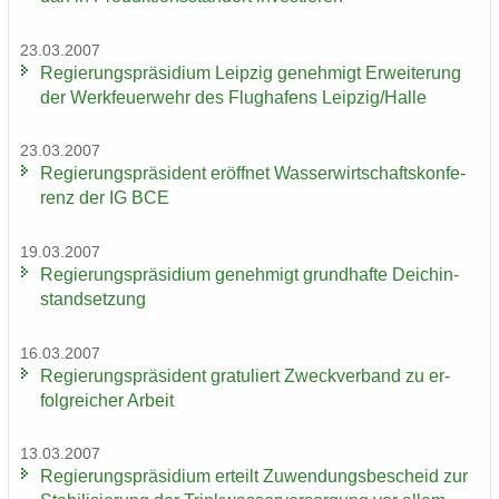
23.03.2007
Re­gie­rungs­prä­si­di­um Leip­zig ge­neh­migt Er­wei­te­rung
der Werk­feu­er­wehr des Flug­ha­fens Leip­zig/Halle
23.03.2007
Re­gie­rungs­prä­si­dent er­öff­net Was­ser­wirt­schafts­kon­fe­
renz der IG BCE
19.03.2007
Re­gie­rungs­prä­si­di­um ge­neh­migt grund­haf­te Deich­in­
stand­set­zung
16.03.2007
Re­gie­rungs­prä­si­dent gra­tu­liert Zweck­ver­band zu er­
folg­rei­cher Ar­beit
13.03.2007
Re­gie­rungs­prä­si­di­um er­teilt Zu­wen­dungs­be­scheid zur