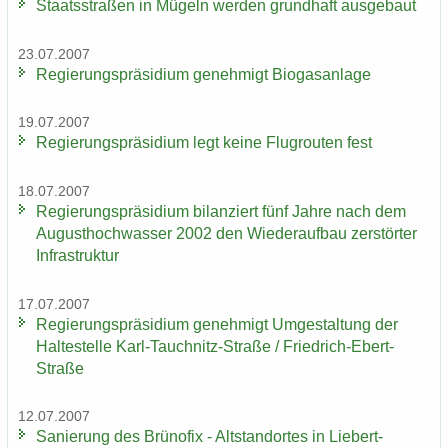
Staats­stra­ßen in Mü­geln wer­den grund­haft aus­ge­baut
23.07.2007
Re­gie­rungs­prä­si­di­um ge­neh­migt Bio­gas­an­la­ge
19.07.2007
Re­gie­rungs­prä­si­di­um legt keine Flug­rou­ten fest
18.07.2007
Re­gie­rungs­prä­si­di­um bi­lan­ziert fünf Jahre nach dem
Au­gust­hoch­was­ser 2002 den Wie­der­auf­bau zer­stör­ter
In­fra­struk­tur
17.07.2007
Re­gie­rungs­prä­si­di­um ge­neh­migt Um­ge­stal­tung der
Hal­te­stel­le Karl-​Tauchnitz-Straße / Friedrich-​Ebert-
Straße
12.07.2007
Sa­nie­rung des Brü­no­fix - Alt­stand­or­tes in Lie­bert­