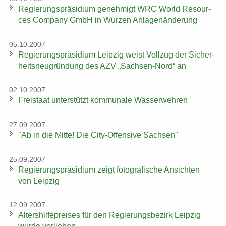
Re­gie­rungs­prä­si­di­um ge­neh­migt WRC World Re­sour­
ces Com­pa­ny GmbH in Wur­zen An­la­gen­än­de­rung
05.10.2007
Re­gie­rungs­prä­si­di­um Leip­zig weist Voll­zug der Si­cher­
heits­neu­grün­dung des AZV „Sachsen-​Nord“ an
02.10.2007
Frei­staat un­ter­stützt kom­mu­na­le Was­ser­weh­ren
27.09.2007
"Ab in die Mitte! Die City-​Offensive Sach­sen"
25.09.2007
Re­gie­rungs­prä­si­di­um zeigt fo­to­gra­fi­sche An­sich­ten
von Leip­zig
12.09.2007
Al­ters­hil­fe­prei­ses für den Re­gie­rungs­be­zirk Leip­zig