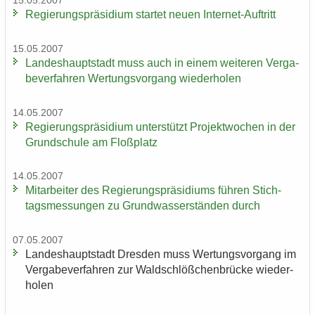
15.05.2007
Re­gie­rungs­prä­si­di­um star­tet neuen Internet-​Auftritt
15.05.2007
Lan­des­haupt­stadt muss auch in einem wei­te­ren Ver­ga­
be­ver­fah­ren Wer­tungs­vor­gang wie­der­ho­len
14.05.2007
Re­gie­rungs­prä­si­di­um un­ter­stützt Pro­jekt­wo­chen in der
Grund­schu­le am Floß­platz
14.05.2007
Mit­ar­bei­ter des Re­gie­rungs­prä­si­di­ums füh­ren Stich­
tags­mes­sun­gen zu Grund­was­ser­stän­den durch
07.05.2007
Lan­des­haupt­stadt Dres­den muss Wer­tungs­vor­gang im
Ver­ga­be­ver­fah­ren zur Wald­schlöß­chen­brü­cke wie­der­
ho­len