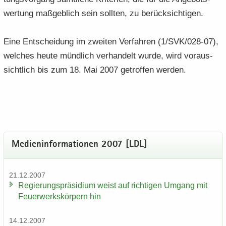
wer­tung maß­geb­lich sein soll­ten, zu be­rück­sich­ti­gen.
Eine Ent­schei­dung im zwei­ten Ver­fah­ren (1/SVK/028-07),
wel­ches heute münd­lich ver­han­delt wurde, wird vor­aus­
sicht­lich bis zum 18. Mai 2007 ge­trof­fen wer­den.
Me­di­en­in­for­ma­tio­nen 2007 [LDL]
21.12.2007
Re­gie­rungs­prä­si­di­um weist auf rich­ti­gen Um­gang mit
Feu­er­werks­kör­pern hin
14.12.2007