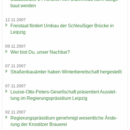
baut wer­den
12.11.2007
Frei­staat för­dert Umbau der Schleu­ßi­ger Brü­cke in
Leip­zig
09.11.2007
Wer bist Du, unser Nach­bar?
07.11.2007
Stra­ßen­bau­äm­ter haben Win­ter­be­reit­schaft her­ge­stellt
07.11.2007
Louise-​Otto-Peters-Gesellschaft prä­sen­tiert Aus­stel­
lung im Re­gie­rungs­prä­si­di­um Leip­zig
02.11.2007
Re­gie­rungs­prä­si­di­um ge­neh­migt we­sent­li­che Än­de­
rung der Krostit­zer Braue­rei