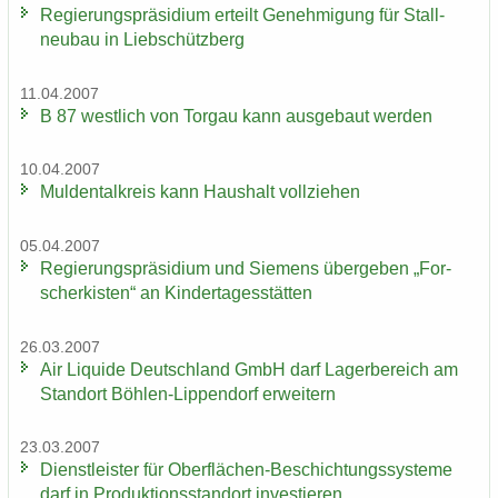
Re­gie­rungs­prä­si­di­um er­teilt Ge­neh­mi­gung für Stall­
neu­bau in Lieb­schütz­berg
11.04.2007
B 87 west­lich von Tor­gau kann aus­ge­baut wer­den
10.04.2007
Mul­den­tal­kreis kann Haus­halt voll­zie­hen
05.04.2007
Re­gie­rungs­prä­si­di­um und Sie­mens über­ge­ben „For­
scher­kis­ten“ an Kin­der­ta­ges­stät­ten
26.03.2007
Air Li­qui­de Deutsch­land GmbH darf La­ger­be­reich am
Stand­ort Böhlen-​Lippendorf er­wei­tern
23.03.2007
Dienst­leis­ter für Oberflächen-​Beschichtungssysteme
darf in Pro­duk­ti­ons­stand­ort in­ves­tie­ren