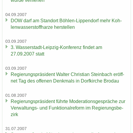
wurde ver­lie­hen
04.09.2007
DOW darf am Stand­ort Böhlen-​Lippendorf mehr Koh­
len­was­ser­stoff­har­ze her­stel­len
03.09.2007
3. Wasserstadt-​Leipzig-Konferenz fin­det am
27.09.2007 statt
03.09.2007
Re­gie­rungs­prä­si­dent Wal­ter Chris­ti­an Stein­bach er­öff­
net Tag des of­fe­nen Denk­mals in Dorf­kir­che Bro­dau
01.08.2007
Re­gie­rungs­prä­si­dent führ­te Mo­de­ra­ti­ons­ge­sprä­che zur
Verwaltungs-​ und Funk­tio­nal­re­form im Re­gie­rungs­be­
zirk
31.07.2007