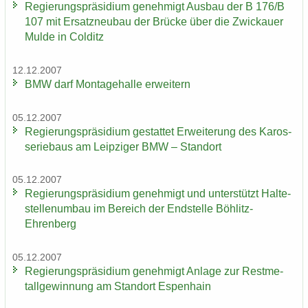
Re­gie­rungs­prä­si­di­um ge­neh­migt Aus­bau der B 176/B
107 mit Er­satz­neu­bau der Brü­cke über die Zwi­ckau­er
Mulde in Col­ditz
12.12.2007
BMW darf Mon­ta­ge­hal­le er­wei­tern
05.12.2007
Re­gie­rungs­prä­si­di­um ge­stat­tet Er­wei­te­rung des Ka­ros­
se­rie­baus am Leip­zi­ger BMW – Stand­ort
05.12.2007
Re­gie­rungs­prä­si­di­um ge­neh­migt und un­ter­stützt Hal­te­
stel­len­um­bau im Be­reich der End­stel­le Böhlitz-​
Ehrenberg
05.12.2007
Re­gie­rungs­prä­si­di­um ge­neh­migt An­la­ge zur Rest­me­
tall­ge­win­nung am Stand­ort Es­pen­hain