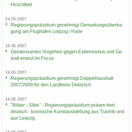
Hirsch­feld
24.05.2007
Re­gie­rungs­prä­si­di­um ge­neh­migt Ge­mar­kungs­über­tra­
gung am Flug­ha­fen Leip­zig / Halle
16.05.2007
Ge­mein­sa­mes Vor­ge­hen gegen Ex­tre­mis­mus und Ge­
walt er­neut im Focus
16.05.2007
Re­gie­rungs­prä­si­di­um ge­neh­migt Dop­pel­haus­halt
2007/2008 für den Land­kreis De­litzsch
16.05.2007
"Bil­der - Slike" - Re­gie­rungs­prä­si­di­um präsen-​tiert
deutsch - bos­ni­sche Kunst­aus­stel­lung aus Trav­nik und
aus Leip­zig