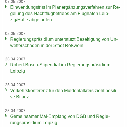
07.05.2007
Ein­wen­dungs­frist im Planer­gän­zungs­ver­fah­ren zur Re­
ge­lung des Nacht­flug­be­triebs am Flug­ha­fen Leip­
zig/Halle ab­ge­lau­fen
02.05.2007
Re­gie­rungs­prä­si­di­um un­ter­stützt Be­sei­ti­gung von Un­
wet­ter­schä­den in der Stadt Roß­wein
26.04.2007
Robert-​Bosch-Stipendiat im Re­gie­rungs­prä­si­di­um
Leip­zig
25.04.2007
Ver­kehrs­kon­fe­renz für den Mul­den­tal­kreis zieht po­si­ti­
ve Bi­lanz
25.04.2007
Ge­mein­sa­mer Mai-​Empfang von DGB und Re­gie­
rungs­prä­si­di­um Leip­zig