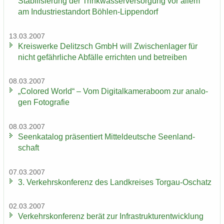
Sta­bi­li­sie­rung der Trink­was­ser­ver­sor­gung vor allem
am In­dus­trie­stand­ort Böhlen-​Lippendorf
13.03.2007
Kreis­wer­ke De­litzsch GmbH will Zwi­schen­la­ger für
nicht ge­fähr­li­che Ab­fäl­le er­rich­ten und be­trei­ben
08.03.2007
„Co­lo­red World“ – Vom Di­gi­tal­ka­me­ra­boom zur ana­lo­
gen Fo­to­gra­fie
08.03.2007
Se­en­ka­ta­log prä­sen­tiert Mit­tel­deut­sche Se­en­land­
schaft
07.03.2007
3. Ver­kehrs­kon­fe­renz des Land­krei­ses Torgau-​Oschatz
02.03.2007
Ver­kehrs­kon­fe­renz berät zur In­fra­struk­tur­ent­wick­lung