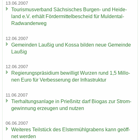
13.06.2007
Tou­ris­mus­ver­band Säch­si­sches Burgen-​ und Hei­de­
land e.V. er­hält För­der­mit­tel­be­scheid für Muldental-​
Radwanderweg
12.06.2007
Ge­mein­den Lau­ßig und Kossa bil­den neue Ge­mein­de
Lau­ßig
12.06.2007
Re­gie­rungs­prä­si­di­um be­wil­ligt Wur­zen rund 1,5 Mil­lo­
nen Euro für Ver­bes­se­rung der In­fra­struk­tur
11.06.2007
Tier­hal­tungs­an­la­ge in Prieß­nitz darf Bio­gas zur Strom­
ge­win­nung er­zeu­gen und nut­zen
06.06.2007
Wei­te­res Teil­stück des Els­ter­mühl­gra­bens kann ge­öff­
net wer­den