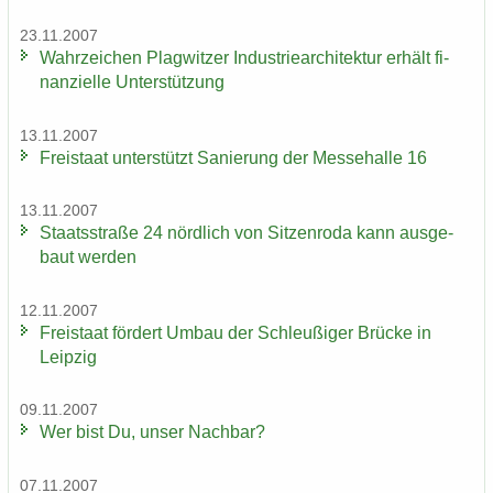
23.11.2007
Wahr­zei­chen Plag­wit­zer In­dus­trie­ar­chi­tek­tur er­hält fi­
nan­zi­el­le Un­ter­stüt­zung
13.11.2007
Frei­staat un­ter­stützt Sa­nie­rung der Mes­se­hal­le 16
13.11.2007
Staats­stra­ße 24 nörd­lich von Sit­zen­ro­da kann aus­ge­
baut wer­den
12.11.2007
Frei­staat för­dert Umbau der Schleu­ßi­ger Brü­cke in
Leip­zig
09.11.2007
Wer bist Du, unser Nach­bar?
07.11.2007