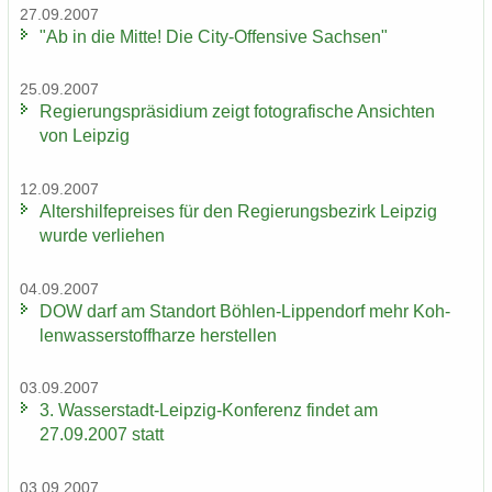
27.09.2007
"Ab in die Mitte! Die City-​Offensive Sach­sen"
25.09.2007
Re­gie­rungs­prä­si­di­um zeigt fo­to­gra­fi­sche An­sich­ten
von Leip­zig
12.09.2007
Al­ters­hil­fe­prei­ses für den Re­gie­rungs­be­zirk Leip­zig
wurde ver­lie­hen
04.09.2007
DOW darf am Stand­ort Böhlen-​Lippendorf mehr Koh­
len­was­ser­stoff­har­ze her­stel­len
03.09.2007
3. Wasserstadt-​Leipzig-Konferenz fin­det am
27.09.2007 statt
03.09.2007