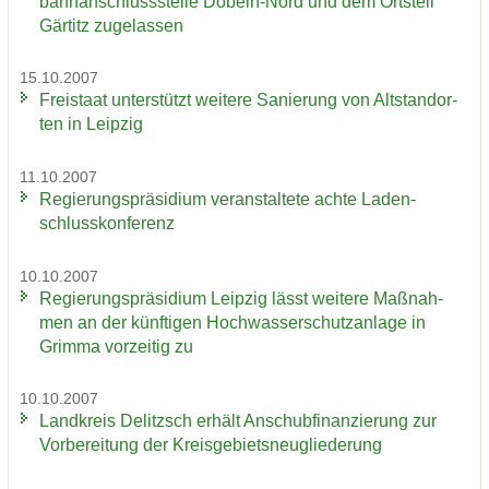
bahn­an­schluss­stel­le Döbeln-​Nord und dem Orts­teil
Gär­titz zu­ge­las­sen
15.10.2007
Frei­staat un­ter­stützt wei­te­re Sa­nie­rung von Alt­stand­or­
ten in Leip­zig
11.10.2007
Re­gie­rungs­prä­si­di­um ver­an­stal­te­te achte La­den­
schluss­kon­fe­renz
10.10.2007
Re­gie­rungs­prä­si­di­um Leip­zig lässt wei­te­re Maß­nah­
men an der künf­ti­gen Hoch­was­ser­schutz­an­la­ge in
Grim­ma vor­zei­tig zu
10.10.2007
Land­kreis De­litzsch er­hält An­schub­fi­nan­zie­rung zur
Vor­be­rei­tung der Kreis­ge­biets­neu­glie­de­rung