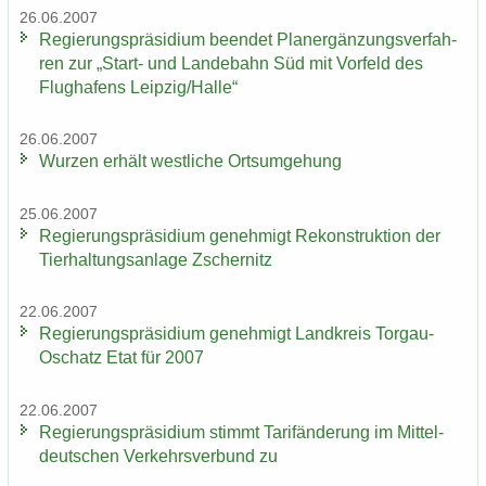
26.06.2007
Re­gie­rungs­prä­si­di­um be­en­det Planer­gän­zungs­ver­fah­
ren zur „Start-​ und Lan­de­bahn Süd mit Vor­feld des
Flug­ha­fens Leip­zig/Halle“
26.06.2007
Wur­zen er­hält west­li­che Orts­um­ge­hung
25.06.2007
Re­gie­rungs­prä­si­di­um ge­neh­migt Re­kon­struk­ti­on der
Tier­hal­tungs­an­la­ge Zscher­nitz
22.06.2007
Re­gie­rungs­prä­si­di­um ge­neh­migt Land­kreis Torgau-​
Oschatz Etat für 2007
22.06.2007
Re­gie­rungs­prä­si­di­um stimmt Ta­rif­än­de­rung im Mit­tel­
deut­schen Ver­kehrs­ver­bund zu