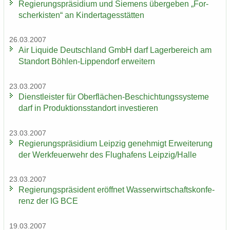
Re­gie­rungs­prä­si­di­um und Sie­mens über­ge­ben „For­
scher­kis­ten“ an Kin­der­ta­ges­stät­ten
26.03.2007
Air Li­qui­de Deutsch­land GmbH darf La­ger­be­reich am
Stand­ort Böhlen-​Lippendorf er­wei­tern
23.03.2007
Dienst­leis­ter für Oberflächen-​Beschichtungssysteme
darf in Pro­duk­ti­ons­stand­ort in­ves­tie­ren
23.03.2007
Re­gie­rungs­prä­si­di­um Leip­zig ge­neh­migt Er­wei­te­rung
der Werk­feu­er­wehr des Flug­ha­fens Leip­zig/Halle
23.03.2007
Re­gie­rungs­prä­si­dent er­öff­net Was­ser­wirt­schafts­kon­fe­
renz der IG BCE
19.03.2007