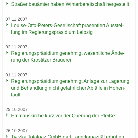
Stra­ßen­bau­äm­ter haben Win­ter­be­reit­schaft her­ge­stellt
07.11.2007
Louise-​Otto-Peters-Gesellschaft prä­sen­tiert Aus­stel­
lung im Re­gie­rungs­prä­si­di­um Leip­zig
02.11.2007
Re­gie­rungs­prä­si­di­um ge­neh­migt we­sent­li­che Än­de­
rung der Krostit­zer Braue­rei
01.11.2007
Re­gie­rungs­prä­si­di­um ge­neh­migt An­la­ge zur La­ge­rung
und Be­hand­lung nicht ge­fähr­li­cher Ab­fäl­le in Ho­hen­
lauft
29.10.2007
Em­ma­us­kir­che kurz vor der Que­rung der Plei­ße
26.10.2007
Ty­cz­ka To­t­al­gaz GmbH darf La­ger­ka­pa­zi­tät er­hö­hen