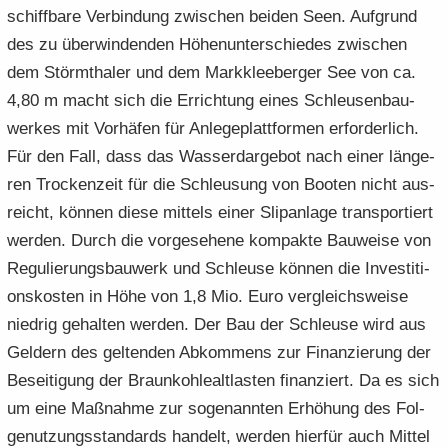
schiff­ba­re Ver­bin­dung zwi­schen bei­den Seen. Auf­grund
des zu über­win­den­den Hö­hen­un­ter­schie­des zwi­schen
dem Störm­tha­ler und dem Mark­klee­ber­ger See von ca.
4,80 m macht sich die Er­rich­tung eines Schleu­sen­bau­
wer­kes mit Vor­hä­fen für An­le­ge­platt­for­men er­for­der­lich.
Für den Fall, dass das Was­ser­dar­ge­bot nach einer län­ge­
ren Tro­cken­zeit für die Schleu­sung von Boo­ten nicht aus­
reicht, kön­nen diese mit­tels einer Slipan­la­ge trans­por­tiert
wer­den. Durch die vor­ge­se­he­ne kom­pak­te Bau­wei­se von
Re­gu­lie­rungs­bau­werk und Schleu­se kön­nen die In­ves­ti­ti­
ons­kos­ten in Höhe von 1,8 Mio. Euro ver­gleichs­wei­se
nied­rig ge­hal­ten wer­den. Der Bau der Schleu­se wird aus
Gel­dern des gel­ten­den Ab­kom­mens zur Fi­nan­zie­rung der
Be­sei­ti­gung der Braun­koh­le­alt­las­ten fi­nan­ziert. Da es sich
um eine Maß­nah­me zur so­ge­nann­ten Er­hö­hung des Fol­
ge­nut­zungs­stan­dards han­delt, wer­den hier­für auch Mit­tel