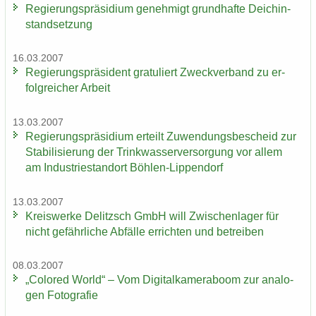
Re­gie­rungs­prä­si­di­um ge­neh­migt grund­haf­te Deich­in­
stand­set­zung
16.03.2007
Re­gie­rungs­prä­si­dent gra­tu­liert Zweck­ver­band zu er­
folg­rei­cher Ar­beit
13.03.2007
Re­gie­rungs­prä­si­di­um er­teilt Zu­wen­dungs­be­scheid zur
Sta­bi­li­sie­rung der Trink­was­ser­ver­sor­gung vor allem
am In­dus­trie­stand­ort Böhlen-​Lippendorf
13.03.2007
Kreis­wer­ke De­litzsch GmbH will Zwi­schen­la­ger für
nicht ge­fähr­li­che Ab­fäl­le er­rich­ten und be­trei­ben
08.03.2007
„Co­lo­red World“ – Vom Di­gi­tal­ka­me­ra­boom zur ana­lo­
gen Fo­to­gra­fie