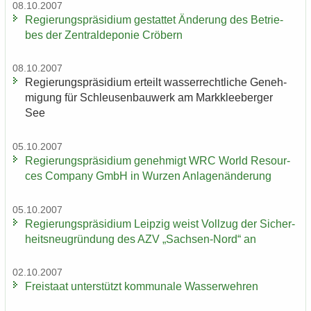
08.10.2007
Re­gie­rungs­prä­si­di­um ge­stat­tet Än­de­rung des Be­trie­
bes der Zen­tral­de­po­nie Crö­bern
08.10.2007
Re­gie­rungs­prä­si­di­um er­teilt was­ser­recht­li­che Ge­neh­
mi­gung für Schleu­sen­bau­werk am Mark­klee­ber­ger
See
05.10.2007
Re­gie­rungs­prä­si­di­um ge­neh­migt WRC World Re­sour­
ces Com­pa­ny GmbH in Wur­zen An­la­gen­än­de­rung
05.10.2007
Re­gie­rungs­prä­si­di­um Leip­zig weist Voll­zug der Si­cher­
heits­neu­grün­dung des AZV „Sachsen-​Nord“ an
02.10.2007
Frei­staat un­ter­stützt kom­mu­na­le Was­ser­weh­ren