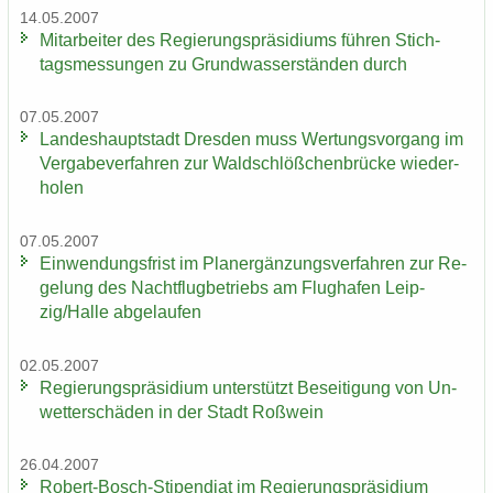
14.05.2007
Mit­ar­bei­ter des Re­gie­rungs­prä­si­di­ums füh­ren Stich­
tags­mes­sun­gen zu Grund­was­ser­stän­den durch
07.05.2007
Lan­des­haupt­stadt Dres­den muss Wer­tungs­vor­gang im
Ver­ga­be­ver­fah­ren zur Wald­schlöß­chen­brü­cke wie­der­
ho­len
07.05.2007
Ein­wen­dungs­frist im Planer­gän­zungs­ver­fah­ren zur Re­
ge­lung des Nacht­flug­be­triebs am Flug­ha­fen Leip­
zig/Halle ab­ge­lau­fen
02.05.2007
Re­gie­rungs­prä­si­di­um un­ter­stützt Be­sei­ti­gung von Un­
wet­ter­schä­den in der Stadt Roß­wein
26.04.2007
Robert-​Bosch-Stipendiat im Re­gie­rungs­prä­si­di­um