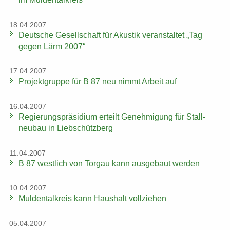
18.04.2007
Deut­sche Ge­sell­schaft für Akus­tik ver­an­stal­tet „Tag
gegen Lärm 2007“
17.04.2007
Pro­jekt­grup­pe für B 87 neu nimmt Ar­beit auf
16.04.2007
Re­gie­rungs­prä­si­di­um er­teilt Ge­neh­mi­gung für Stall­
neu­bau in Lieb­schütz­berg
11.04.2007
B 87 west­lich von Tor­gau kann aus­ge­baut wer­den
10.04.2007
Mul­den­tal­kreis kann Haus­halt voll­zie­hen
05.04.2007