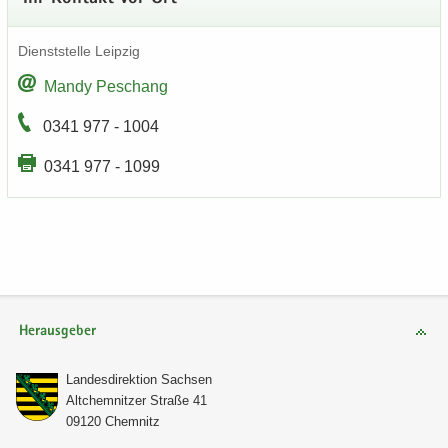
Dienst­stel­le Leip­zig
Mandy Peschang
0341 977 - 1004
0341 977 - 1099
Herausgeber
Lan­des­di­rek­ti­on Sach­sen
Alt­chem­nit­zer Stra­ße 41
09120 Chem­nitz