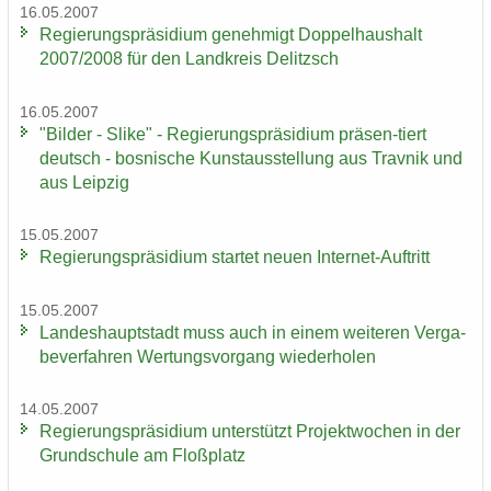
16.05.2007
Re­gie­rungs­prä­si­di­um ge­neh­migt Dop­pel­haus­halt
2007/2008 für den Land­kreis De­litzsch
16.05.2007
"Bil­der - Slike" - Re­gie­rungs­prä­si­di­um präsen-​tiert
deutsch - bos­ni­sche Kunst­aus­stel­lung aus Trav­nik und
aus Leip­zig
15.05.2007
Re­gie­rungs­prä­si­di­um star­tet neuen Internet-​Auftritt
15.05.2007
Lan­des­haupt­stadt muss auch in einem wei­te­ren Ver­ga­
be­ver­fah­ren Wer­tungs­vor­gang wie­der­ho­len
14.05.2007
Re­gie­rungs­prä­si­di­um un­ter­stützt Pro­jekt­wo­chen in der
Grund­schu­le am Floß­platz