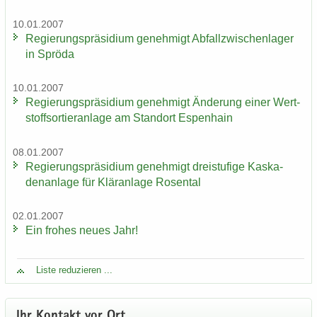
10.01.2007
Re­gie­rungs­prä­si­di­um ge­neh­migt Ab­fall­zwi­schen­la­ger
in Sprö­da
10.01.2007
Re­gie­rungs­prä­si­di­um ge­neh­migt Än­de­rung einer Wert­
stoff­sor­tier­an­la­ge am Stand­ort Es­pen­hain
08.01.2007
Re­gie­rungs­prä­si­di­um ge­neh­migt drei­stu­fi­ge Kas­ka­
den­an­la­ge für Klär­an­la­ge Ro­sen­tal
02.01.2007
Ein fro­hes neues Jahr!
Liste re­du­zie­ren ...
Ihr Kon­takt vor Ort