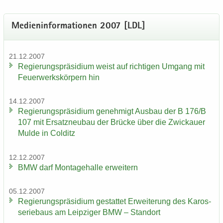
Me­di­en­in­for­ma­tio­nen 2007 [LDL]
21.12.2007
Re­gie­rungs­prä­si­di­um weist auf rich­ti­gen Um­gang mit
Feu­er­werks­kör­pern hin
14.12.2007
Re­gie­rungs­prä­si­di­um ge­neh­migt Aus­bau der B 176/B
107 mit Er­satz­neu­bau der Brü­cke über die Zwi­ckau­er
Mulde in Col­ditz
12.12.2007
BMW darf Mon­ta­ge­hal­le er­wei­tern
05.12.2007
Re­gie­rungs­prä­si­di­um ge­stat­tet Er­wei­te­rung des Ka­ros­
se­rie­baus am Leip­zi­ger BMW – Stand­ort