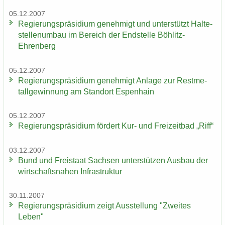
05.12.2007
Re­gie­rungs­prä­si­di­um ge­neh­migt und un­ter­stützt Hal­te­
stel­len­um­bau im Be­reich der End­stel­le Böhlitz-​
Ehrenberg
05.12.2007
Re­gie­rungs­prä­si­di­um ge­neh­migt An­la­ge zur Rest­me­
tall­ge­win­nung am Stand­ort Es­pen­hain
05.12.2007
Re­gie­rungs­prä­si­di­um för­dert Kur- und Frei­zeit­bad „Riff“
03.12.2007
Bund und Frei­staat Sach­sen un­ter­stüt­zen Aus­bau der
wirt­schafts­na­hen In­fra­struk­tur
30.11.2007
Re­gie­rungs­prä­si­di­um zeigt Aus­stel­lung "Zwei­tes
Leben"