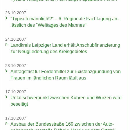
26.10.2007
"Ty­pisch männ­lich!?" – 6. Re­gio­na­le Fach­ta­gung an­
läss­lich des "Welt­ta­ges des Man­nes"
24.10.2007
Land­kreis Leip­zi­ger Land er­hält An­schub­fi­nan­zie­rung
zur Neu­glie­de­rung des Kreis­ge­bie­tes
23.10.2007
An­trags­frist für För­der­mit­tel zur Exis­tenz­grün­dung von
Frau­en im länd­li­chen Raum läuft aus
17.10.2007
Un­fall­schwer­punkt zwi­schen Küh­ren und Wur­zen wird
be­sei­tigt
17.10.2007
Aus­bau der Bun­des­stra­ße 169 zwi­schen der Au­to­