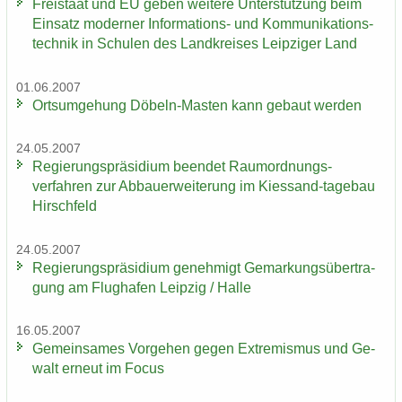
Frei­staat und EU geben wei­te­re Un­ter­stüt­zung beim
Ein­satz mo­der­ner Informations-​ und Kom­mu­ni­ka­ti­ons­
tech­nik in Schu­len des Land­krei­ses Leip­zi­ger Land
01.06.2007
Orts­um­ge­hung Döbeln-​Masten kann ge­baut wer­den
24.05.2007
Re­gie­rungs­prä­si­di­um be­en­det Raumordnungs-​
verfahren zur Ab­bau­erwei­te­rung im Kiessand-​tagebau
Hirsch­feld
24.05.2007
Re­gie­rungs­prä­si­di­um ge­neh­migt Ge­mar­kungs­über­tra­
gung am Flug­ha­fen Leip­zig / Halle
16.05.2007
Ge­mein­sa­mes Vor­ge­hen gegen Ex­tre­mis­mus und Ge­
walt er­neut im Focus