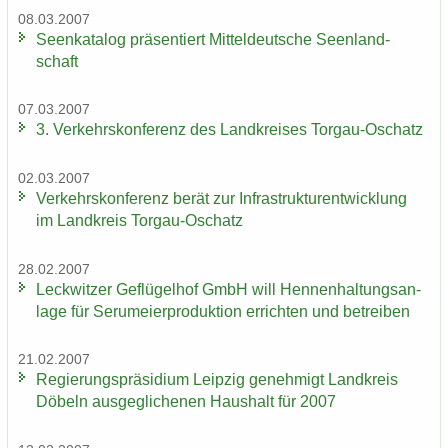
08.03.2007
Se­en­ka­ta­log prä­sen­tiert Mit­tel­deut­sche Se­en­land­
schaft
07.03.2007
3. Ver­kehrs­kon­fe­renz des Land­krei­ses Torgau-​Oschatz
02.03.2007
Ver­kehrs­kon­fe­renz berät zur In­fra­struk­tur­ent­wick­lung
im Land­kreis Torgau-​Oschatz
28.02.2007
Leck­wit­zer Ge­flü­gel­hof GmbH will Hen­nen­hal­tungs­an­
la­ge für Ser­um­ei­er­pro­duk­ti­on er­rich­ten und be­trei­ben
21.02.2007
Re­gie­rungs­prä­si­di­um Leip­zig ge­neh­migt Land­kreis
Dö­beln aus­ge­gli­che­nen Haus­halt für 2007