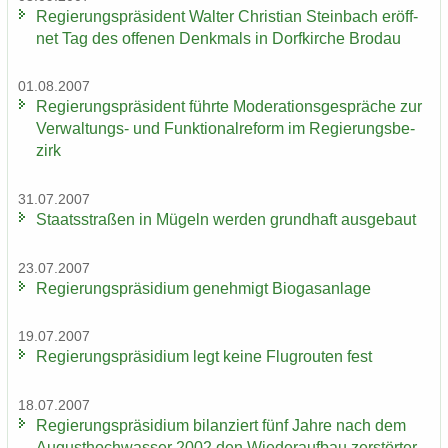
Re­gie­rungs­prä­si­dent Wal­ter Chris­ti­an Stein­bach er­öff­
net Tag des of­fe­nen Denk­mals in Dorf­kir­che Bro­dau
01.08.2007
Re­gie­rungs­prä­si­dent führ­te Mo­de­ra­ti­ons­ge­sprä­che zur
Verwaltungs-​ und Funk­tio­nal­re­form im Re­gie­rungs­be­
zirk
31.07.2007
Staats­stra­ßen in Mü­geln wer­den grund­haft aus­ge­baut
23.07.2007
Re­gie­rungs­prä­si­di­um ge­neh­migt Bio­gas­an­la­ge
19.07.2007
Re­gie­rungs­prä­si­di­um legt keine Flug­rou­ten fest
18.07.2007
Re­gie­rungs­prä­si­di­um bi­lan­ziert fünf Jahre nach dem
Au­gust­hoch­was­ser 2002 den Wie­der­auf­bau zer­stör­ter