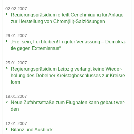
02.02.2007
Re­gie­rungs­prä­si­di­um er­teilt Ge­neh­mi­gung für An­la­ge
zur Her­stel­lung von Chrom(III)-​Salzlösungen
29.01.2007
„Frei sein, frei blei­ben! In guter Ver­fas­sung – De­mo­kra­
tie gegen Ex­tre­mis­mus“
25.01.2007
Re­gie­rungs­prä­si­di­um Leip­zig ver­langt keine Wie­der­
ho­lung des Dö­bel­ner Kreis­tag­be­schlus­ses zur Kreis­re­
form
19.01.2007
Neue Zu­fahrts­stra­ße zum Flug­ha­fen kann ge­baut wer­
den
12.01.2007
Bi­lanz und Aus­blick