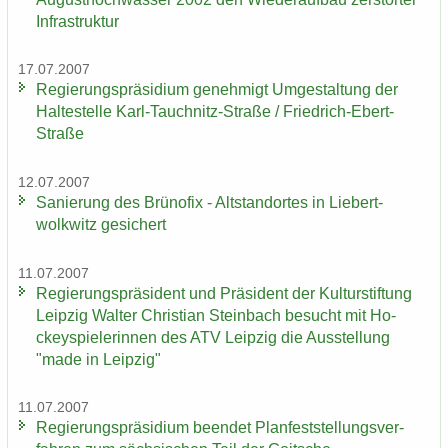
In­fra­struk­tur
17.07.2007
Re­gie­rungs­prä­si­di­um ge­neh­migt Um­ge­stal­tung der
Hal­te­stel­le Karl-​Tauchnitz-Straße / Friedrich-​Ebert-
Straße
12.07.2007
Sa­nie­rung des Brü­no­fix - Alt­stand­or­tes in Lie­bert­
wolkwitz ge­si­chert
11.07.2007
Re­gie­rungs­prä­si­dent und Prä­si­dent der Kul­tur­stif­tung
Leip­zig Wal­ter Chris­ti­an Stein­bach be­sucht mit Ho­
ckey­spie­le­rin­nen des ATV Leip­zig die Aus­stel­lung
"made in Leip­zig"
11.07.2007
Re­gie­rungs­prä­si­di­um be­en­det Plan­fest­stel­lungs­ver­