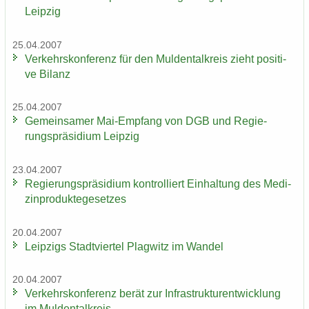
Leip­zig
25.04.2007
Ver­kehrs­kon­fe­renz für den Mul­den­tal­kreis zieht po­si­ti­
ve Bi­lanz
25.04.2007
Ge­mein­sa­mer Mai-​Empfang von DGB und Re­gie­
rungs­prä­si­di­um Leip­zig
23.04.2007
Re­gie­rungs­prä­si­di­um kon­trol­liert Ein­hal­tung des Me­di­
zin­pro­duk­te­ge­set­zes
20.04.2007
Leip­zigs Stadt­vier­tel Plag­witz im Wan­del
20.04.2007
Ver­kehrs­kon­fe­renz berät zur In­fra­struk­tur­ent­wick­lung
im Mul­den­tal­kreis