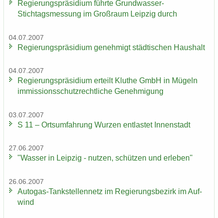
Re­gie­rungs­prä­si­di­um führ­te Grundwasser-​
Stichtagsmessung im Groß­raum Leip­zig durch
04.07.2007
Re­gie­rungs­prä­si­di­um ge­neh­migt städ­ti­schen Haus­halt
04.07.2007
Re­gie­rungs­prä­si­di­um er­teilt Klu­the GmbH in Mü­geln
im­mis­si­ons­schutz­recht­li­che Ge­neh­mi­gung
03.07.2007
S 11 – Orts­um­fah­rung Wur­zen ent­las­tet In­nen­stadt
27.06.2007
"Was­ser in Leip­zig - nut­zen, schüt­zen und er­le­ben"
26.06.2007
Autogas-​Tankstellennetz im Re­gie­rungs­be­zirk im Auf­
wind