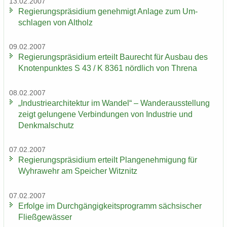
13.02.2007
Re­gie­rungs­prä­si­di­um ge­neh­migt An­la­ge zum Um­
schla­gen von Alt­holz
09.02.2007
Re­gie­rungs­prä­si­di­um er­teilt Bau­recht für Aus­bau des
Kno­ten­punk­tes S 43 / K 8361 nörd­lich von Thre­na
08.02.2007
„In­dus­trie­ar­chi­tek­tur im Wan­del“ – Wan­der­aus­stel­lung
zeigt ge­lun­ge­ne Ver­bin­dun­gen von In­dus­trie und
Denk­mal­schutz
07.02.2007
Re­gie­rungs­prä­si­di­um er­teilt Plan­ge­neh­mi­gung für
Wyhra­wehr am Spei­cher Witz­nitz
07.02.2007
Er­fol­ge im Durch­gän­gig­keits­pro­gramm säch­si­scher
Fließ­ge­wäs­ser