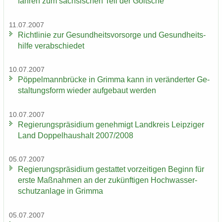
fah­ren zum säch­si­schen Teil der Goit­sche
11.07.2007
Richt­li­nie zur Ge­sund­heits­vor­sor­ge und Ge­sund­heits­
hil­fe ver­ab­schie­det
10.07.2007
Pöp­pel­mann­brü­cke in Grim­ma kann in ver­än­der­ter Ge­
stal­tungs­form wie­der auf­ge­baut wer­den
10.07.2007
Re­gie­rungs­prä­si­di­um ge­neh­migt Land­kreis Leip­zi­ger
Land Dop­pel­haus­halt 2007/2008
05.07.2007
Re­gie­rungs­prä­si­di­um ge­stat­tet vor­zei­ti­gen Be­ginn für
erste Maß­nah­men an der zu­künf­ti­gen Hoch­was­ser­
schutz­an­la­ge in Grim­ma
05.07.2007