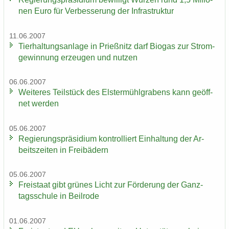
nen Euro für Ver­bes­se­rung der In­fra­struk­tur
11.06.2007
Tier­hal­tungs­an­la­ge in Prieß­nitz darf Bio­gas zur Strom­
ge­win­nung er­zeu­gen und nut­zen
06.06.2007
Wei­te­res Teil­stück des Els­ter­mühl­gra­bens kann ge­öff­
net wer­den
05.06.2007
Re­gie­rungs­prä­si­di­um kon­trol­liert Ein­hal­tung der Ar­
beits­zei­ten in Frei­bä­dern
05.06.2007
Frei­staat gibt grü­nes Licht zur För­de­rung der Ganz­
tags­schu­le in Beil­ro­de
01.06.2007