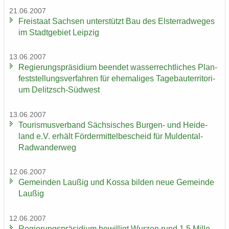
21.06.2007
Frei­staat Sach­sen un­ter­stützt Bau des Els­ter­rad­we­ges
im Stadt­ge­biet Leip­zig
13.06.2007
Re­gie­rungs­prä­si­di­um be­en­det was­ser­recht­li­ches Plan­
fest­stel­lungs­ver­fah­ren für ehe­ma­li­ges Ta­ge­bau­ter­ri­to­ri­
um Delitzsch-​Südwest
13.06.2007
Tou­ris­mus­ver­band Säch­si­sches Burgen-​ und Hei­de­
land e.V. er­hält För­der­mit­tel­be­scheid für Muldental-​
Radwanderweg
12.06.2007
Ge­mein­den Lau­ßig und Kossa bil­den neue Ge­mein­de
Lau­ßig
12.06.2007
Re­gie­rungs­prä­si­di­um be­wil­ligt Wur­zen rund 1,5 Mil­lo­