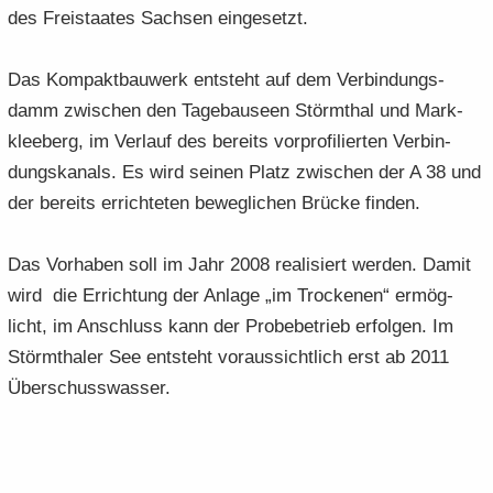
des Frei­staa­tes Sach­sen ein­ge­setzt.
Das Kom­pakt­bau­werk ent­steht auf dem Ver­bin­dungs­
damm zwi­schen den Ta­ge­bau­se­en Störm­thal und Mark­
klee­berg, im Ver­lauf des be­reits vor­pro­fi­lier­ten Ver­bin­
dungs­ka­nals. Es wird sei­nen Platz zwi­schen der A 38 und
der be­reits er­rich­te­ten be­weg­li­chen Brü­cke fin­den.
Das Vor­ha­ben soll im Jahr 2008 rea­li­siert wer­den. Damit
wird die Er­rich­tung der An­la­ge „im Tro­cke­nen“ er­mög­
licht, im An­schluss kann der Pro­be­be­trieb er­fol­gen. Im
Störm­tha­ler See ent­steht vor­aus­sicht­lich erst ab 2011
Über­schuss­was­ser.