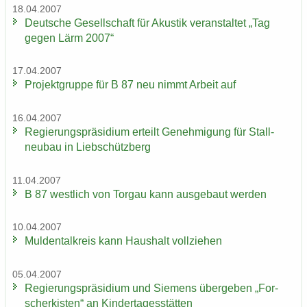
18.04.2007
Deut­sche Ge­sell­schaft für Akus­tik ver­an­stal­tet „Tag
gegen Lärm 2007“
17.04.2007
Pro­jekt­grup­pe für B 87 neu nimmt Ar­beit auf
16.04.2007
Re­gie­rungs­prä­si­di­um er­teilt Ge­neh­mi­gung für Stall­
neu­bau in Lieb­schütz­berg
11.04.2007
B 87 west­lich von Tor­gau kann aus­ge­baut wer­den
10.04.2007
Mul­den­tal­kreis kann Haus­halt voll­zie­hen
05.04.2007
Re­gie­rungs­prä­si­di­um und Sie­mens über­ge­ben „For­
scher­kis­ten“ an Kin­der­ta­ges­stät­ten