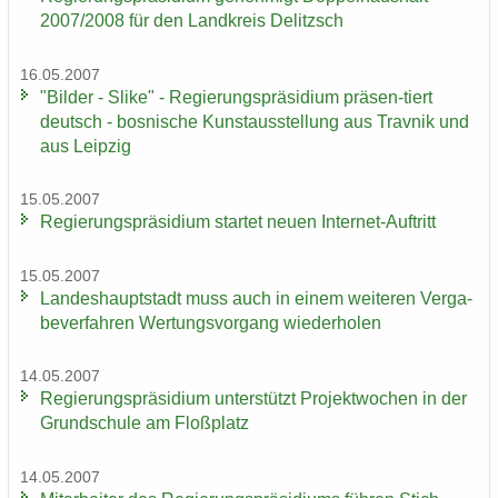
2007/2008 für den Land­kreis De­litzsch
16.05.2007
"Bil­der - Slike" - Re­gie­rungs­prä­si­di­um präsen-​tiert
deutsch - bos­ni­sche Kunst­aus­stel­lung aus Trav­nik und
aus Leip­zig
15.05.2007
Re­gie­rungs­prä­si­di­um star­tet neuen Internet-​Auftritt
15.05.2007
Lan­des­haupt­stadt muss auch in einem wei­te­ren Ver­ga­
be­ver­fah­ren Wer­tungs­vor­gang wie­der­ho­len
14.05.2007
Re­gie­rungs­prä­si­di­um un­ter­stützt Pro­jekt­wo­chen in der
Grund­schu­le am Floß­platz
14.05.2007