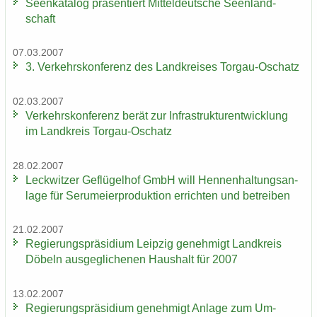
Se­en­ka­ta­log prä­sen­tiert Mit­tel­deut­sche Se­en­land­
schaft
07.03.2007
3. Ver­kehrs­kon­fe­renz des Land­krei­ses Torgau-​Oschatz
02.03.2007
Ver­kehrs­kon­fe­renz berät zur In­fra­struk­tur­ent­wick­lung
im Land­kreis Torgau-​Oschatz
28.02.2007
Leck­wit­zer Ge­flü­gel­hof GmbH will Hen­nen­hal­tungs­an­
la­ge für Ser­um­ei­er­pro­duk­ti­on er­rich­ten und be­trei­ben
21.02.2007
Re­gie­rungs­prä­si­di­um Leip­zig ge­neh­migt Land­kreis
Dö­beln aus­ge­gli­che­nen Haus­halt für 2007
13.02.2007
Re­gie­rungs­prä­si­di­um ge­neh­migt An­la­ge zum Um­