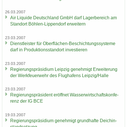
26.03.2007
Air Li­qui­de Deutsch­land GmbH darf La­ger­be­reich am
Stand­ort Böhlen-​Lippendorf er­wei­tern
23.03.2007
Dienst­leis­ter für Oberflächen-​Beschichtungssysteme
darf in Pro­duk­ti­ons­stand­ort in­ves­tie­ren
23.03.2007
Re­gie­rungs­prä­si­di­um Leip­zig ge­neh­migt Er­wei­te­rung
der Werk­feu­er­wehr des Flug­ha­fens Leip­zig/Halle
23.03.2007
Re­gie­rungs­prä­si­dent er­öff­net Was­ser­wirt­schafts­kon­fe­
renz der IG BCE
19.03.2007
Re­gie­rungs­prä­si­di­um ge­neh­migt grund­haf­te Deich­in­
stand­set­zung