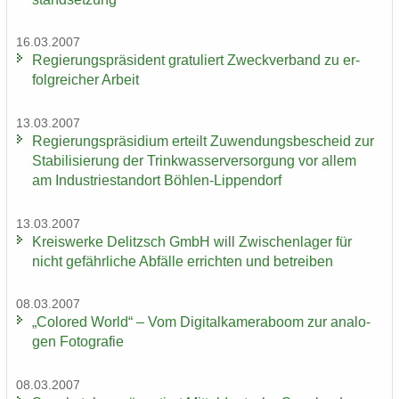
16.03.2007
Re­gie­rungs­prä­si­dent gra­tu­liert Zweck­ver­band zu er­
folg­rei­cher Ar­beit
13.03.2007
Re­gie­rungs­prä­si­di­um er­teilt Zu­wen­dungs­be­scheid zur
Sta­bi­li­sie­rung der Trink­was­ser­ver­sor­gung vor allem
am In­dus­trie­stand­ort Böhlen-​Lippendorf
13.03.2007
Kreis­wer­ke De­litzsch GmbH will Zwi­schen­la­ger für
nicht ge­fähr­li­che Ab­fäl­le er­rich­ten und be­trei­ben
08.03.2007
„Co­lo­red World“ – Vom Di­gi­tal­ka­me­ra­boom zur ana­lo­
gen Fo­to­gra­fie
08.03.2007