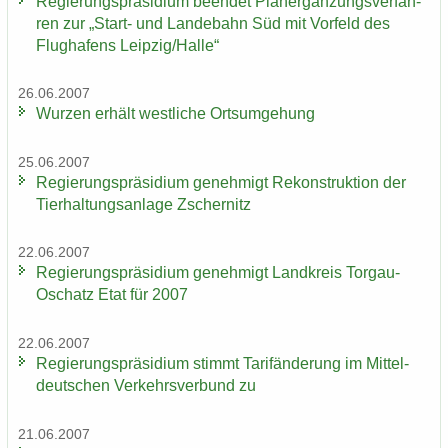
Re­gie­rungs­prä­si­di­um be­en­det Planer­gän­zungs­ver­fah­
ren zur „Start-​ und Lan­de­bahn Süd mit Vor­feld des
Flug­ha­fens Leip­zig/Halle“
26.06.2007
Wur­zen er­hält west­li­che Orts­um­ge­hung
25.06.2007
Re­gie­rungs­prä­si­di­um ge­neh­migt Re­kon­struk­ti­on der
Tier­hal­tungs­an­la­ge Zscher­nitz
22.06.2007
Re­gie­rungs­prä­si­di­um ge­neh­migt Land­kreis Torgau-​
Oschatz Etat für 2007
22.06.2007
Re­gie­rungs­prä­si­di­um stimmt Ta­rif­än­de­rung im Mit­tel­
deut­schen Ver­kehrs­ver­bund zu
21.06.2007