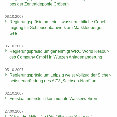
bes der Zen­tral­de­po­nie Crö­bern
08.10.2007
Re­gie­rungs­prä­si­di­um er­teilt was­ser­recht­li­che Ge­neh­
mi­gung für Schleu­sen­bau­werk am Mark­klee­ber­ger
See
05.10.2007
Re­gie­rungs­prä­si­di­um ge­neh­migt WRC World Re­sour­
ces Com­pa­ny GmbH in Wur­zen An­la­gen­än­de­rung
05.10.2007
Re­gie­rungs­prä­si­di­um Leip­zig weist Voll­zug der Si­cher­
heits­neu­grün­dung des AZV „Sachsen-​Nord“ an
02.10.2007
Frei­staat un­ter­stützt kom­mu­na­le Was­ser­weh­ren
27.09.2007
"Ab in die Mitte! Die City-​Offensive Sach­sen"