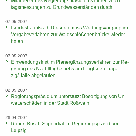
Mit­ar­bei­ter des Re­gie­rungs­prä­si­di­ums füh­ren Stich­
tags­mes­sun­gen zu Grund­was­ser­stän­den durch
07.05.2007
Lan­des­haupt­stadt Dres­den muss Wer­tungs­vor­gang im
Ver­ga­be­ver­fah­ren zur Wald­schlöß­chen­brü­cke wie­der­
ho­len
07.05.2007
Ein­wen­dungs­frist im Planer­gän­zungs­ver­fah­ren zur Re­
ge­lung des Nacht­flug­be­triebs am Flug­ha­fen Leip­
zig/Halle ab­ge­lau­fen
02.05.2007
Re­gie­rungs­prä­si­di­um un­ter­stützt Be­sei­ti­gung von Un­
wet­ter­schä­den in der Stadt Roß­wein
26.04.2007
Robert-​Bosch-Stipendiat im Re­gie­rungs­prä­si­di­um
Leip­zig