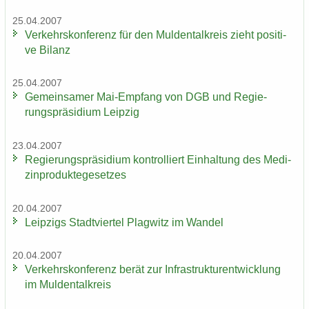
25.04.2007
Ver­kehrs­kon­fe­renz für den Mul­den­tal­kreis zieht po­si­ti­
ve Bi­lanz
25.04.2007
Ge­mein­sa­mer Mai-​Empfang von DGB und Re­gie­
rungs­prä­si­di­um Leip­zig
23.04.2007
Re­gie­rungs­prä­si­di­um kon­trol­liert Ein­hal­tung des Me­di­
zin­pro­duk­te­ge­set­zes
20.04.2007
Leip­zigs Stadt­vier­tel Plag­witz im Wan­del
20.04.2007
Ver­kehrs­kon­fe­renz berät zur In­fra­struk­tur­ent­wick­lung
im Mul­den­tal­kreis