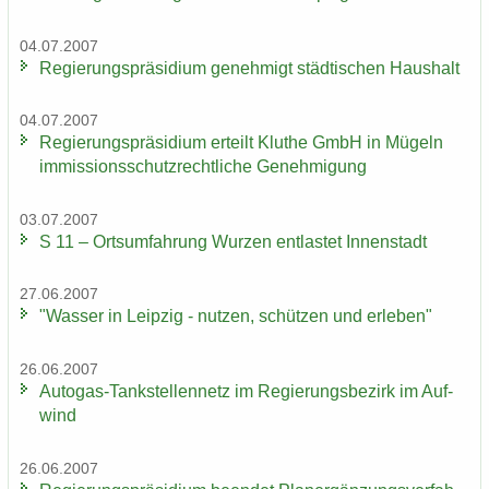
04.07.2007
Re­gie­rungs­prä­si­di­um ge­neh­migt städ­ti­schen Haus­halt
04.07.2007
Re­gie­rungs­prä­si­di­um er­teilt Klu­the GmbH in Mü­geln
im­mis­si­ons­schutz­recht­li­che Ge­neh­mi­gung
03.07.2007
S 11 – Orts­um­fah­rung Wur­zen ent­las­tet In­nen­stadt
27.06.2007
"Was­ser in Leip­zig - nut­zen, schüt­zen und er­le­ben"
26.06.2007
Autogas-​Tankstellennetz im Re­gie­rungs­be­zirk im Auf­
wind
26.06.2007