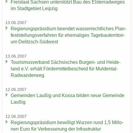
Frei­staat Sach­sen un­ter­stützt Bau des Els­ter­rad­we­ges
im Stadt­ge­biet Leip­zig
13.06.2007
Re­gie­rungs­prä­si­di­um be­en­det was­ser­recht­li­ches Plan­
fest­stel­lungs­ver­fah­ren für ehe­ma­li­ges Ta­ge­bau­ter­ri­to­ri­
um Delitzsch-​Südwest
13.06.2007
Tou­ris­mus­ver­band Säch­si­sches Burgen-​ und Hei­de­
land e.V. er­hält För­der­mit­tel­be­scheid für Muldental-​
Radwanderweg
12.06.2007
Ge­mein­den Lau­ßig und Kossa bil­den neue Ge­mein­de
Lau­ßig
12.06.2007
Re­gie­rungs­prä­si­di­um be­wil­ligt Wur­zen rund 1,5 Mil­lo­
nen Euro für Ver­bes­se­rung der In­fra­struk­tur