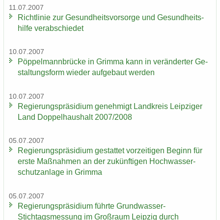
11.07.2007
Richt­li­nie zur Ge­sund­heits­vor­sor­ge und Ge­sund­heits­
hil­fe ver­ab­schie­det
10.07.2007
Pöp­pel­mann­brü­cke in Grim­ma kann in ver­än­der­ter Ge­
stal­tungs­form wie­der auf­ge­baut wer­den
10.07.2007
Re­gie­rungs­prä­si­di­um ge­neh­migt Land­kreis Leip­zi­ger
Land Dop­pel­haus­halt 2007/2008
05.07.2007
Re­gie­rungs­prä­si­di­um ge­stat­tet vor­zei­ti­gen Be­ginn für
erste Maß­nah­men an der zu­künf­ti­gen Hoch­was­ser­
schutz­an­la­ge in Grim­ma
05.07.2007
Re­gie­rungs­prä­si­di­um führ­te Grundwasser-​
Stichtagsmessung im Groß­raum Leip­zig durch