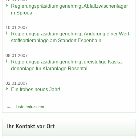
Re­gie­rungs­prä­si­di­um ge­neh­migt Ab­fall­zwi­schen­la­ger
in Sprö­da
10.01.2007
Re­gie­rungs­prä­si­di­um ge­neh­migt Än­de­rung einer Wert­
stoff­sor­tier­an­la­ge am Stand­ort Es­pen­hain
08.01.2007
Re­gie­rungs­prä­si­di­um ge­neh­migt drei­stu­fi­ge Kas­ka­
den­an­la­ge für Klär­an­la­ge Ro­sen­tal
02.01.2007
Ein fro­hes neues Jahr!
Liste re­du­zie­ren ...
Ihr Kon­takt vor Ort