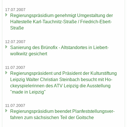
17.07.2007
Re­gie­rungs­prä­si­di­um ge­neh­migt Um­ge­stal­tung der
Hal­te­stel­le Karl-​Tauchnitz-Straße / Friedrich-​Ebert-
Straße
12.07.2007
Sa­nie­rung des Brü­no­fix - Alt­stand­or­tes in Lie­bert­
wolkwitz ge­si­chert
11.07.2007
Re­gie­rungs­prä­si­dent und Prä­si­dent der Kul­tur­stif­tung
Leip­zig Wal­ter Chris­ti­an Stein­bach be­sucht mit Ho­
ckey­spie­le­rin­nen des ATV Leip­zig die Aus­stel­lung
"made in Leip­zig"
11.07.2007
Re­gie­rungs­prä­si­di­um be­en­det Plan­fest­stel­lungs­ver­
fah­ren zum säch­si­schen Teil der Goit­sche