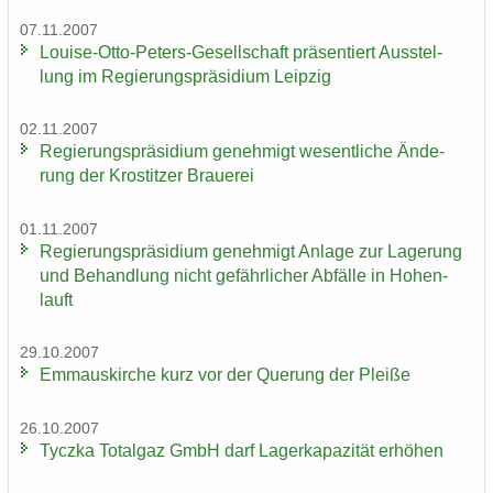
07.11.2007
Louise-​Otto-Peters-Gesellschaft prä­sen­tiert Aus­stel­
lung im Re­gie­rungs­prä­si­di­um Leip­zig
02.11.2007
Re­gie­rungs­prä­si­di­um ge­neh­migt we­sent­li­che Än­de­
rung der Krostit­zer Braue­rei
01.11.2007
Re­gie­rungs­prä­si­di­um ge­neh­migt An­la­ge zur La­ge­rung
und Be­hand­lung nicht ge­fähr­li­cher Ab­fäl­le in Ho­hen­
lauft
29.10.2007
Em­ma­us­kir­che kurz vor der Que­rung der Plei­ße
26.10.2007
Ty­cz­ka To­t­al­gaz GmbH darf La­ger­ka­pa­zi­tät er­hö­hen