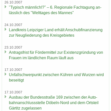
26.10.2007
"Ty­pisch männ­lich!?" – 6. Re­gio­na­le Fach­ta­gung an­
läss­lich des "Welt­ta­ges des Man­nes"
24.10.2007
Land­kreis Leip­zi­ger Land er­hält An­schub­fi­nan­zie­rung
zur Neu­glie­de­rung des Kreis­ge­bie­tes
23.10.2007
An­trags­frist für För­der­mit­tel zur Exis­tenz­grün­dung von
Frau­en im länd­li­chen Raum läuft aus
17.10.2007
Un­fall­schwer­punkt zwi­schen Küh­ren und Wur­zen wird
be­sei­tigt
17.10.2007
Aus­bau der Bun­des­stra­ße 169 zwi­schen der Au­to­
bahn­an­schluss­stel­le Döbeln-​Nord und dem Orts­teil
Gär­titz zu­ge­las­sen