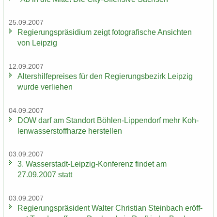
25.09.2007
Re­gie­rungs­prä­si­di­um zeigt fo­to­gra­fi­sche An­sich­ten
von Leip­zig
12.09.2007
Al­ters­hil­fe­prei­ses für den Re­gie­rungs­be­zirk Leip­zig
wurde ver­lie­hen
04.09.2007
DOW darf am Stand­ort Böhlen-​Lippendorf mehr Koh­
len­was­ser­stoff­har­ze her­stel­len
03.09.2007
3. Wasserstadt-​Leipzig-Konferenz fin­det am
27.09.2007 statt
03.09.2007
Re­gie­rungs­prä­si­dent Wal­ter Chris­ti­an Stein­bach er­öff­