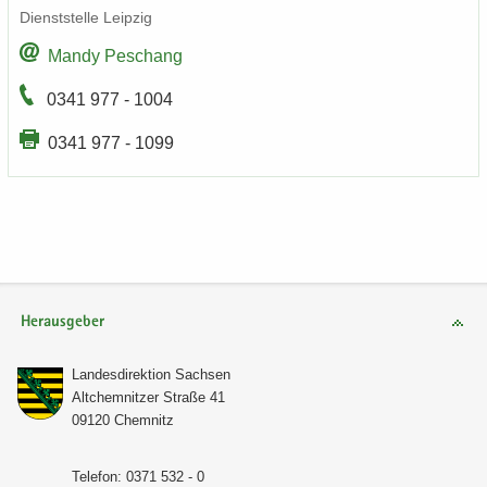
Dienst­stel­le Leip­zig
Mandy Peschang
0341 977 - 1004
0341 977 - 1099
Herausgeber
Lan­des­di­rek­ti­on Sach­sen
Alt­chem­nit­zer Stra­ße 41
09120 Chem­nitz
Te­le­fon: 0371 532 - 0