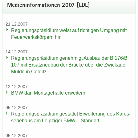
Me­di­en­in­for­ma­tio­nen 2007 [LDL]
21.12.2007
Re­gie­rungs­prä­si­di­um weist auf rich­ti­gen Um­gang mit
Feu­er­werks­kör­pern hin
14.12.2007
Re­gie­rungs­prä­si­di­um ge­neh­migt Aus­bau der B 176/B
107 mit Er­satz­neu­bau der Brü­cke über die Zwi­ckau­er
Mulde in Col­ditz
12.12.2007
BMW darf Mon­ta­ge­hal­le er­wei­tern
05.12.2007
Re­gie­rungs­prä­si­di­um ge­stat­tet Er­wei­te­rung des Ka­ros­
se­rie­baus am Leip­zi­ger BMW – Stand­ort
05.12.2007