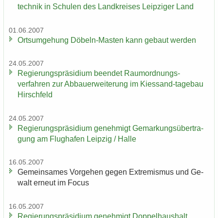
tech­nik in Schu­len des Land­krei­ses Leip­zi­ger Land
01.06.2007
Orts­um­ge­hung Döbeln-​Masten kann ge­baut wer­den
24.05.2007
Re­gie­rungs­prä­si­di­um be­en­det Raumordnungs-​
verfahren zur Ab­bau­erwei­te­rung im Kiessand-​tagebau
Hirsch­feld
24.05.2007
Re­gie­rungs­prä­si­di­um ge­neh­migt Ge­mar­kungs­über­tra­
gung am Flug­ha­fen Leip­zig / Halle
16.05.2007
Ge­mein­sa­mes Vor­ge­hen gegen Ex­tre­mis­mus und Ge­
walt er­neut im Focus
16.05.2007
Re­gie­rungs­prä­si­di­um ge­neh­migt Dop­pel­haus­halt