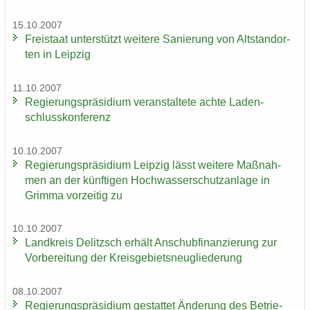
15.10.2007
Frei­staat un­ter­stützt wei­te­re Sa­nie­rung von Alt­stand­or­
ten in Leip­zig
11.10.2007
Re­gie­rungs­prä­si­di­um ver­an­stal­te­te achte La­den­
schluss­kon­fe­renz
10.10.2007
Re­gie­rungs­prä­si­di­um Leip­zig lässt wei­te­re Maß­nah­
men an der künf­ti­gen Hoch­was­ser­schutz­an­la­ge in
Grim­ma vor­zei­tig zu
10.10.2007
Land­kreis De­litzsch er­hält An­schub­fi­nan­zie­rung zur
Vor­be­rei­tung der Kreis­ge­biets­neu­glie­de­rung
08.10.2007
Re­gie­rungs­prä­si­di­um ge­stat­tet Än­de­rung des Be­trie­