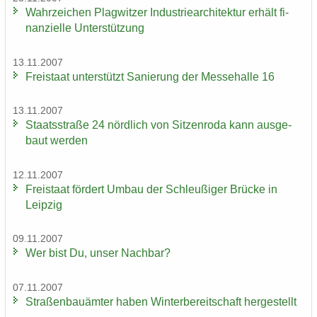
Wahr­zei­chen Plag­wit­zer In­dus­trie­ar­chi­tek­tur er­hält fi­
nan­zi­el­le Un­ter­stüt­zung
13.11.2007
Frei­staat un­ter­stützt Sa­nie­rung der Mes­se­hal­le 16
13.11.2007
Staats­stra­ße 24 nörd­lich von Sit­zen­ro­da kann aus­ge­
baut wer­den
12.11.2007
Frei­staat för­dert Umbau der Schleu­ßi­ger Brü­cke in
Leip­zig
09.11.2007
Wer bist Du, unser Nach­bar?
07.11.2007
Stra­ßen­bau­äm­ter haben Win­ter­be­reit­schaft her­ge­stellt