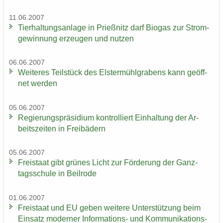
11.06.2007
Tier­hal­tungs­an­la­ge in Prieß­nitz darf Bio­gas zur Strom­
ge­win­nung er­zeu­gen und nut­zen
06.06.2007
Wei­te­res Teil­stück des Els­ter­mühl­gra­bens kann ge­öff­
net wer­den
05.06.2007
Re­gie­rungs­prä­si­di­um kon­trol­liert Ein­hal­tung der Ar­
beits­zei­ten in Frei­bä­dern
05.06.2007
Frei­staat gibt grü­nes Licht zur För­de­rung der Ganz­
tags­schu­le in Beil­ro­de
01.06.2007
Frei­staat und EU geben wei­te­re Un­ter­stüt­zung beim
Ein­satz mo­der­ner Informations-​ und Kom­mu­ni­ka­ti­ons­