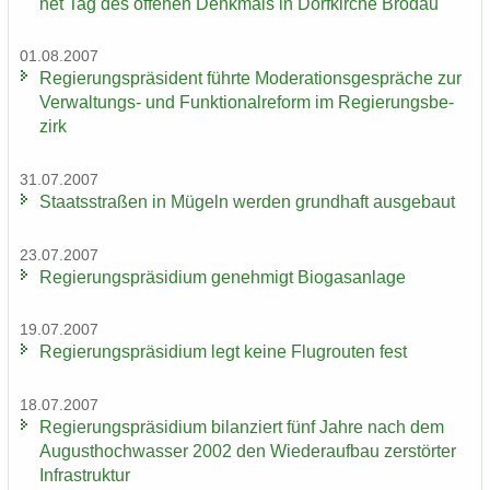
net Tag des of­fe­nen Denk­mals in Dorf­kir­che Bro­dau
01.08.2007
Re­gie­rungs­prä­si­dent führ­te Mo­de­ra­ti­ons­ge­sprä­che zur
Verwaltungs-​ und Funk­tio­nal­re­form im Re­gie­rungs­be­
zirk
31.07.2007
Staats­stra­ßen in Mü­geln wer­den grund­haft aus­ge­baut
23.07.2007
Re­gie­rungs­prä­si­di­um ge­neh­migt Bio­gas­an­la­ge
19.07.2007
Re­gie­rungs­prä­si­di­um legt keine Flug­rou­ten fest
18.07.2007
Re­gie­rungs­prä­si­di­um bi­lan­ziert fünf Jahre nach dem
Au­gust­hoch­was­ser 2002 den Wie­der­auf­bau zer­stör­ter
In­fra­struk­tur