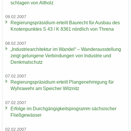
schla­gen von Alt­holz
09.02.2007
Re­gie­rungs­prä­si­di­um er­teilt Bau­recht für Aus­bau des
Kno­ten­punk­tes S 43 / K 8361 nörd­lich von Thre­na
08.02.2007
„In­dus­trie­ar­chi­tek­tur im Wan­del“ – Wan­der­aus­stel­lung
zeigt ge­lun­ge­ne Ver­bin­dun­gen von In­dus­trie und
Denk­mal­schutz
07.02.2007
Re­gie­rungs­prä­si­di­um er­teilt Plan­ge­neh­mi­gung für
Wyhra­wehr am Spei­cher Witz­nitz
07.02.2007
Er­fol­ge im Durch­gän­gig­keits­pro­gramm säch­si­scher
Fließ­ge­wäs­ser
02.02.2007