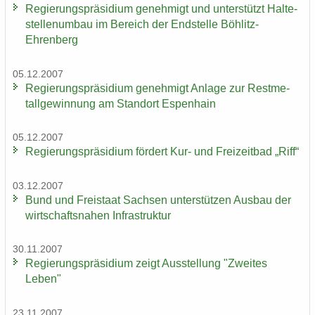
Re­gie­rungs­prä­si­di­um ge­neh­migt und un­ter­stützt Hal­te­
stel­len­um­bau im Be­reich der End­stel­le Böhlitz-​
Ehrenberg
05.12.2007
Re­gie­rungs­prä­si­di­um ge­neh­migt An­la­ge zur Rest­me­
tall­ge­win­nung am Stand­ort Es­pen­hain
05.12.2007
Re­gie­rungs­prä­si­di­um för­dert Kur- und Frei­zeit­bad „Riff“
03.12.2007
Bund und Frei­staat Sach­sen un­ter­stüt­zen Aus­bau der
wirt­schafts­na­hen In­fra­struk­tur
30.11.2007
Re­gie­rungs­prä­si­di­um zeigt Aus­stel­lung "Zwei­tes
Leben"
23.11.2007