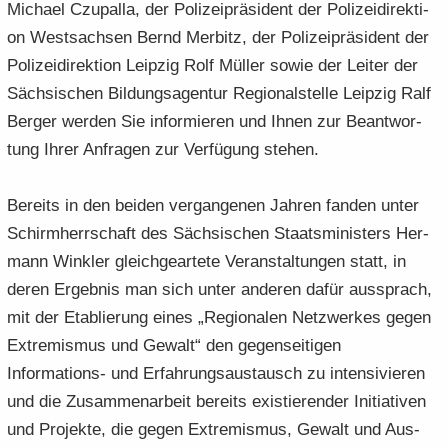
Mi­cha­el Czu­pal­la, der Po­li­zei­prä­si­dent der Po­li­zei­di­rek­ti­
on West­sach­sen Bernd Mer­bitz, der Po­li­zei­prä­si­dent der
Po­li­zei­di­rek­ti­on Leip­zig Rolf Mül­ler sowie der Lei­ter der
Säch­si­schen Bil­dungs­agen­tur Re­gio­nal­stel­le Leip­zig Ralf
Ber­ger wer­den Sie in­for­mie­ren und Ihnen zur Be­ant­wor­
tung Ihrer An­fra­gen zur Ver­fü­gung ste­hen.
Be­reits in den bei­den ver­gan­ge­nen Jah­ren fan­den unter
Schirm­herr­schaft des Säch­si­schen Staats­mi­nis­ters Her­
mann Wink­ler gleich­ge­ar­te­te Ver­an­stal­tun­gen statt, in
deren Er­geb­nis man sich unter an­de­ren dafür aus­sprach,
mit der Eta­blie­rung eines „Re­gio­na­len Netz­wer­kes gegen
Ex­tre­mis­mus und Ge­walt“ den ge­gen­sei­ti­gen
Informations-​ und Er­fah­rungs­aus­tausch zu in­ten­si­vie­ren
und die Zu­sam­men­ar­beit be­reits exis­tie­ren­der In­itia­ti­ven
und Pro­jek­te, die gegen Ex­tre­mis­mus, Ge­walt und Aus­