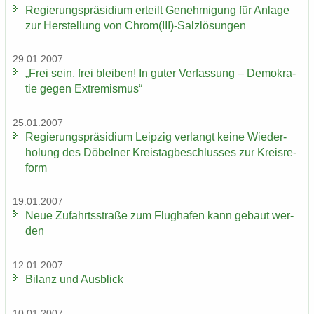
Re­gie­rungs­prä­si­di­um er­teilt Ge­neh­mi­gung für An­la­ge
zur Her­stel­lung von Chrom(III)-​Salzlösungen
29.01.2007
„Frei sein, frei blei­ben! In guter Ver­fas­sung – De­mo­kra­
tie gegen Ex­tre­mis­mus“
25.01.2007
Re­gie­rungs­prä­si­di­um Leip­zig ver­langt keine Wie­der­
ho­lung des Dö­bel­ner Kreis­tag­be­schlus­ses zur Kreis­re­
form
19.01.2007
Neue Zu­fahrts­stra­ße zum Flug­ha­fen kann ge­baut wer­
den
12.01.2007
Bi­lanz und Aus­blick
10.01.2007