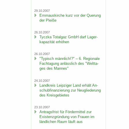
29.10.2007
Em­ma­us­kir­che kurz vor der Que­rung
der Plei­ße
26.10.2007
Ty­cz­ka To­t­al­gaz GmbH darf La­ger­
ka­pa­zi­tät er­hö­hen
26.10.2007
"Ty­pisch männ­lich!?" – 6. Re­gio­na­le
Fach­ta­gung an­läss­lich des "Welt­ta­
ges des Man­nes"
24.10.2007
Land­kreis Leip­zi­ger Land er­hält An­
schub­fi­nan­zie­rung zur Neu­glie­de­rung
des Kreis­ge­bie­tes
23.10.2007
An­trags­frist für För­der­mit­tel zur
Exis­tenz­grün­dung von Frau­en im
länd­li­chen Raum läuft aus