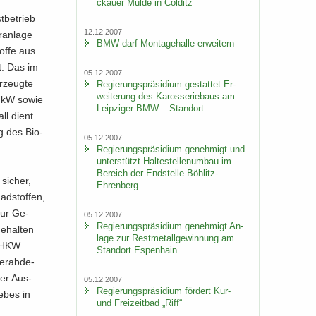
ckau­er Mulde in Col­ditz
stbetrieb
12.12.2007
­an­la­ge
BMW darf Mon­ta­ge­hal­le er­wei­tern
of­fe aus
zt. Das im
05.12.2007
­zeug­te
Re­gie­rungs­prä­si­di­um ge­stat­tet Er­
wei­te­rung des Ka­ros­se­rie­baus am
00 kW sowie
Leip­zi­ger BMW – Stand­ort
ll dient
ng des Bio­
05.12.2007
Re­gie­rungs­prä­si­di­um ge­neh­migt und
un­ter­stützt Hal­te­stel­len­um­bau im
Be­reich der End­stel­le Böhlitz-​
si­cher,
Ehrenberg
d­stof­fen,
zur Ge­
05.12.2007
Re­gie­rungs­prä­si­di­um ge­neh­migt An­
e­hal­ten
la­ge zur Rest­me­tall­ge­win­nung am
 BHKW
Stand­ort Es­pen­hain
er­ab­de­
her Aus­
05.12.2007
Re­gie­rungs­prä­si­di­um för­dert Kur-
e­bes in
und Frei­zeit­bad „Riff“