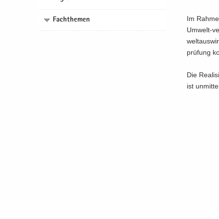
Im Rah­men 
Fachthemen
Umwelt-​ve
welt­aus­wi
prü­fung ko
Die Rea­li­
ist un­mit­