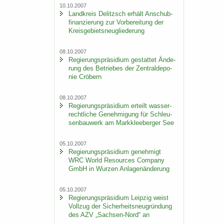
10.10.2007
Land­kreis De­litzsch er­hält An­schub­
fi­nan­zie­rung zur Vor­be­rei­tung der
Kreis­ge­biets­neu­glie­de­rung
08.10.2007
Re­gie­rungs­prä­si­di­um ge­stat­tet Än­de­
rung des Be­trie­bes der Zen­tral­de­po­
nie Crö­bern
08.10.2007
Re­gie­rungs­prä­si­di­um er­teilt was­ser­
recht­li­che Ge­neh­mi­gung für Schleu­
sen­bau­werk am Mark­klee­ber­ger See
05.10.2007
Re­gie­rungs­prä­si­di­um ge­neh­migt
WRC World Re­sour­ces Com­pa­ny
GmbH in Wur­zen An­la­gen­än­de­rung
05.10.2007
Re­gie­rungs­prä­si­di­um Leip­zig weist
Voll­zug der Si­cher­heits­neu­grün­dung
des AZV „Sachsen-​Nord“ an