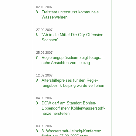
02.10.2007
Frei­staat un­ter­stützt kom­mu­na­le
Was­ser­weh­ren
27.09.2007
"Ab in die Mitte! Die City-​Offensive
Sach­sen"
25.09.2007
Re­gie­rungs­prä­si­di­um zeigt fo­to­gra­fi­
sche An­sich­ten von Leip­zig
12.09.2007
Al­ters­hil­fe­prei­ses für den Re­gie­
rungs­be­zirk Leip­zig wurde ver­lie­hen
04.09.2007
DOW darf am Stand­ort Böhlen-​
Lippendorf mehr Koh­len­was­ser­stoff­
har­ze her­stel­len
03.09.2007
3. Wasserstadt-​Leipzig-Konferenz