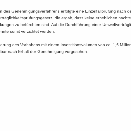
des Ge­neh­mi­gungs­ver­fah­rens er­folg­te eine Ein­zel­fall­prü­fung nach 
rträglichkeitsprüfungsgesetz, die ergab, dass keine er­heb­li­chen nach­tei
r­kun­gen zu be­fürch­ten sind. Auf die Durch­füh­rung einer Um­welt­ver­träg­li
nn­te somit ver­zich­tet wer­den.
sie­rung des Vor­ha­bens mit einem In­ves­ti­ti­ons­vo­lu­men von ca. 1,6 Mil­li
tel­bar nach Er­halt der Ge­neh­mi­gung vor­ge­se­hen.