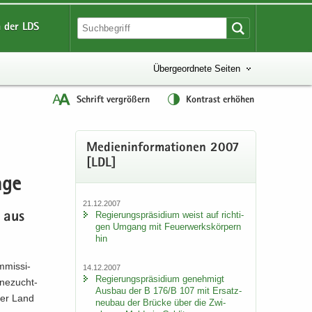
 der LDS
Übergeordnete Seiten
Schrift vergrößern
Kontrast erhöhen
Me­di­en­in­for­ma­tio­nen 2007
[LDL]
a­ge
21.12.2007
Re­gie­rungs­prä­si­di­um weist auf rich­ti­
e aus
gen Um­gang mit Feu­er­werks­kör­pern
hin
­mis­si­
14.12.2007
Re­gie­rungs­prä­si­di­um ge­neh­migt
inezucht-​
Aus­bau der B 176/B 107 mit Er­satz­
­ger Land
neu­bau der Brü­cke über die Zwi­