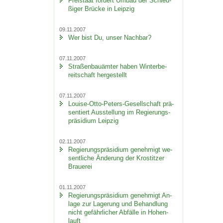
Frei­staat för­dert Umbau der Schleu­
ßi­ger Brü­cke in Leip­zig
09.11.2007
Wer bist Du, unser Nach­bar?
07.11.2007
Stra­ßen­bau­äm­ter haben Win­ter­be­
reit­schaft her­ge­stellt
07.11.2007
Louise-​Otto-Peters-Gesellschaft prä­
sen­tiert Aus­stel­lung im Re­gie­rungs­
prä­si­di­um Leip­zig
02.11.2007
Re­gie­rungs­prä­si­di­um ge­neh­migt we­
sent­li­che Än­de­rung der Krostit­zer
Braue­rei
01.11.2007
Re­gie­rungs­prä­si­di­um ge­neh­migt An­
la­ge zur La­ge­rung und Be­hand­lung
nicht ge­fähr­li­cher Ab­fäl­le in Ho­hen­
lauft