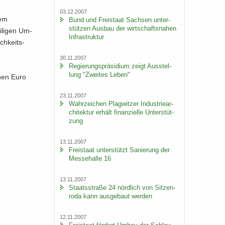
03.12.2007
dem
Bund und Frei­staat Sach­sen un­ter­
stüt­zen Aus­bau der wirt­schafts­na­hen
­li­gen Um­
In­fra­struk­tur
ch­keits­
30.11.2007
Re­gie­rungs­prä­si­di­um zeigt Aus­stel­
lung "Zwei­tes Leben"
o­nen Euro
23.11.2007
Wahr­zei­chen Plag­wit­zer In­dus­trie­ar­
chi­tek­tur er­hält fi­nan­zi­el­le Un­ter­stüt­
zung
13.11.2007
Frei­staat un­ter­stützt Sa­nie­rung der
Mes­se­hal­le 16
13.11.2007
Staats­stra­ße 24 nörd­lich von Sit­zen­
ro­da kann aus­ge­baut wer­den
12.11.2007