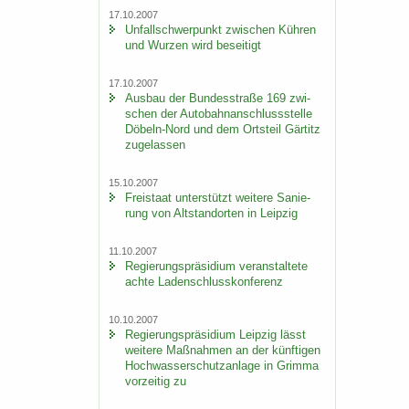
17.10.2007
Un­fall­schwer­punkt zwi­schen Küh­ren
und Wur­zen wird be­sei­tigt
17.10.2007
Aus­bau der Bun­des­stra­ße 169 zwi­
schen der Au­to­bahn­an­schluss­stel­le
Döbeln-​Nord und dem Orts­teil Gär­titz
zu­ge­las­sen
15.10.2007
Frei­staat un­ter­stützt wei­te­re Sa­nie­
rung von Alt­stand­or­ten in Leip­zig
11.10.2007
Re­gie­rungs­prä­si­di­um ver­an­stal­te­te
achte La­den­schluss­kon­fe­renz
10.10.2007
Re­gie­rungs­prä­si­di­um Leip­zig lässt
wei­te­re Maß­nah­men an der künf­ti­gen
Hoch­was­ser­schutz­an­la­ge in Grim­ma
vor­zei­tig zu