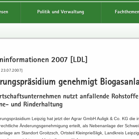
hsen
Politik und Verwaltung
Fachthemen
en­in­for­ma­tio­nen 2007 [LDL]
- 23.07.2007]
­rungs­prä­si­di­um ge­neh­migt Bio­gas­an­l
t­schafts­un­ter­neh­men nutzt an­fal­len­de Roh­stof­f
e-​ und Rin­der­hal­tung
rungs­prä­si­di­um Leip­zig hat jetzt der Agrar GmbH Au­ligk & Co. KG die im
recht­li­che Än­de­rungs­ge­neh­mi­gung er­teilt, als Ne­ben­an­la­ge der Schwe
nlage am Stand­ort Groitzsch, Orts­teil Klein­prieß­ligk, Land­kreis Leip­zi