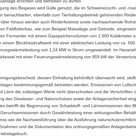
s­an­la­ge er­rich­ten und be­trei­ben zu dür­fen.
­gung des Bio­ga­ses wird Gülle ge­nutzt, die im Schweinezucht-​ und -​ma
r be­nach­bar­ten, eben­falls zum Tier­hal­tungs­be­trieb ge­hö­ren­den Rin­der
ar­über hin­aus wer­den auch Rin­der­fest­mist sowie nach­wach­sen­de Roh­st
en Feld­fut­ter­bau, wie zum Bei­spiel Mais­si­la­ge und Ge­trei­de, ein­ge­set
ten Fer­men­ter mit einem Gas­spei­cher­vo­lu­men von 1.000 Ku­bik­me­ter er
n einem Block­heiz­kraft­werk mit einer elek­tri­schen Leis­tung von ca. 5
rungs­wär­me­leis­tung von 1,24 MW in Strom um­ge­wan­delt. Im Ha­va­rie­fa
iz­kes­sel mit einer Feue­rungs­wär­me­leis­tung von 859 kW der Ver­wer­tu
mi­gungs­be­scheid, des­sen Ein­hal­tung be­hörd­lich über­wacht wird, stellt 
­la­gen be­stim­mungs­ge­mäß be­trie­ben wer­den, Emis­sio­nen von Luft­scha
 Lärm die zu­läs­si­gen Werte nicht über­schrei­ten und die Vor­schrif­ten 
ung des Gewässer-​ und Na­tur­schut­zes sowie der An­la­gen­si­cher­heit ein­g
ies be­trifft die Be­gren­zung von Schadstoff-​ und Lärm­emis­sio­nen des
e­ruchs­emis­sio­nen durch Ge­währ­leis­tung einer wir­kungs­vol­len Be­häl­t
so wie die Nach­weis­füh­rung über die Aus­füh­rung na­tur­schutz­recht­li­c
­nah­men und die Do­ku­men­ta­ti­on des ord­nungs­ge­mä­ßen An­la­gen­be­tri
iebs­ta­ge­buch.