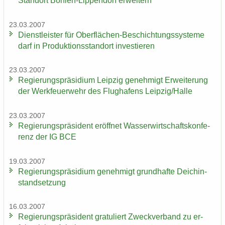
Stand­ort Böhlen-​Lippendorf er­wei­tern
23.03.2007
Dienst­leis­ter für Oberflächen-​Beschichtungssysteme
darf in Pro­duk­ti­ons­stand­ort in­ves­tie­ren
23.03.2007
Re­gie­rungs­prä­si­di­um Leip­zig ge­neh­migt Er­wei­te­rung
der Werk­feu­er­wehr des Flug­ha­fens Leip­zig/Halle
23.03.2007
Re­gie­rungs­prä­si­dent er­öff­net Was­ser­wirt­schafts­kon­fe­
renz der IG BCE
19.03.2007
Re­gie­rungs­prä­si­di­um ge­neh­migt grund­haf­te Deich­in­
stand­set­zung
16.03.2007
Re­gie­rungs­prä­si­dent gra­tu­liert Zweck­ver­band zu er­