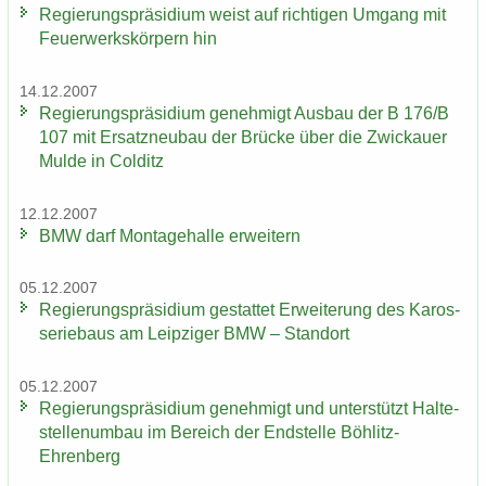
Re­gie­rungs­prä­si­di­um weist auf rich­ti­gen Um­gang mit
Feu­er­werks­kör­pern hin
14.12.2007
Re­gie­rungs­prä­si­di­um ge­neh­migt Aus­bau der B 176/B
107 mit Er­satz­neu­bau der Brü­cke über die Zwi­ckau­er
Mulde in Col­ditz
12.12.2007
BMW darf Mon­ta­ge­hal­le er­wei­tern
05.12.2007
Re­gie­rungs­prä­si­di­um ge­stat­tet Er­wei­te­rung des Ka­ros­
se­rie­baus am Leip­zi­ger BMW – Stand­ort
05.12.2007
Re­gie­rungs­prä­si­di­um ge­neh­migt und un­ter­stützt Hal­te­
stel­len­um­bau im Be­reich der End­stel­le Böhlitz-​
Ehrenberg