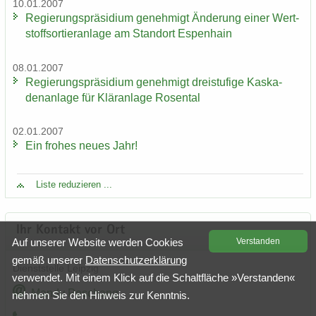
10.01.2007
Re­gie­rungs­prä­si­di­um ge­neh­migt Än­de­rung einer Wert­
stoff­sor­tier­an­la­ge am Stand­ort Es­pen­hain
08.01.2007
Re­gie­rungs­prä­si­di­um ge­neh­migt drei­stu­fi­ge Kas­ka­
den­an­la­ge für Klär­an­la­ge Ro­sen­tal
02.01.2007
Ein fro­hes neues Jahr!
Liste re­du­zie­ren ...
Ihr Kon­takt vor Ort
Auf un­se­rer Web­site wer­den Coo­kies
Ver­stan­den
gemäß un­se­rer
Da­ten­schutz­er­klä­rung
Dienst­stel­le Leip­zig
ver­wen­det. Mit einem Klick auf die Schalt­flä­che »Ver­stan­den«
Mandy Peschang
neh­men Sie den Hin­weis zur Kennt­nis.