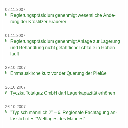
02.11.2007
Re­gie­rungs­prä­si­di­um ge­neh­migt we­sent­li­che Än­de­
rung der Krostit­zer Braue­rei
01.11.2007
Re­gie­rungs­prä­si­di­um ge­neh­migt An­la­ge zur La­ge­rung
und Be­hand­lung nicht ge­fähr­li­cher Ab­fäl­le in Ho­hen­
lauft
29.10.2007
Em­ma­us­kir­che kurz vor der Que­rung der Plei­ße
26.10.2007
Ty­cz­ka To­t­al­gaz GmbH darf La­ger­ka­pa­zi­tät er­hö­hen
26.10.2007
"Ty­pisch männ­lich!?" – 6. Re­gio­na­le Fach­ta­gung an­
läss­lich des "Welt­ta­ges des Man­nes"