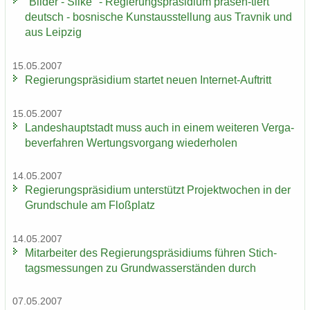
"Bil­der - Slike" - Re­gie­rungs­prä­si­di­um präsen-​tiert
deutsch - bos­ni­sche Kunst­aus­stel­lung aus Trav­nik und
aus Leip­zig
15.05.2007
Re­gie­rungs­prä­si­di­um star­tet neuen Internet-​Auftritt
15.05.2007
Lan­des­haupt­stadt muss auch in einem wei­te­ren Ver­ga­
be­ver­fah­ren Wer­tungs­vor­gang wie­der­ho­len
14.05.2007
Re­gie­rungs­prä­si­di­um un­ter­stützt Pro­jekt­wo­chen in der
Grund­schu­le am Floß­platz
14.05.2007
Mit­ar­bei­ter des Re­gie­rungs­prä­si­di­ums füh­ren Stich­
tags­mes­sun­gen zu Grund­was­ser­stän­den durch
07.05.2007