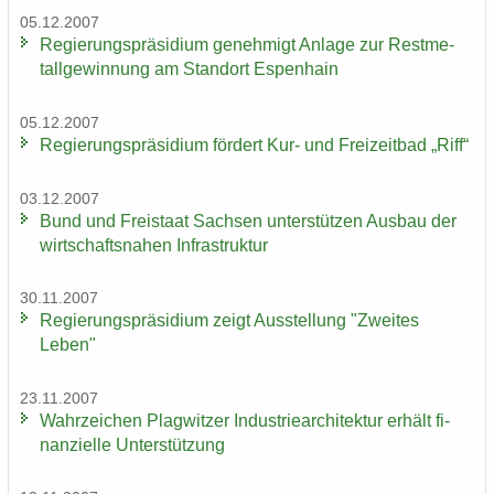
05.12.2007
Re­gie­rungs­prä­si­di­um ge­neh­migt An­la­ge zur Rest­me­
tall­ge­win­nung am Stand­ort Es­pen­hain
05.12.2007
Re­gie­rungs­prä­si­di­um för­dert Kur- und Frei­zeit­bad „Riff“
03.12.2007
Bund und Frei­staat Sach­sen un­ter­stüt­zen Aus­bau der
wirt­schafts­na­hen In­fra­struk­tur
30.11.2007
Re­gie­rungs­prä­si­di­um zeigt Aus­stel­lung "Zwei­tes
Leben"
23.11.2007
Wahr­zei­chen Plag­wit­zer In­dus­trie­ar­chi­tek­tur er­hält fi­
nan­zi­el­le Un­ter­stüt­zung