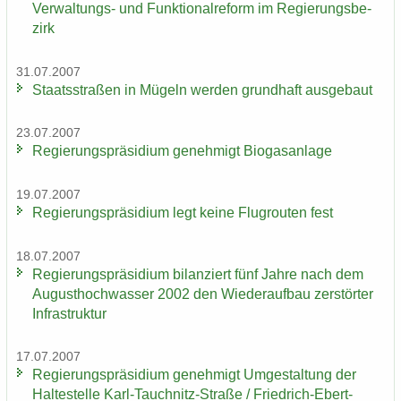
Verwaltungs-​ und Funk­tio­nal­re­form im Re­gie­rungs­be­
zirk
31.07.2007
Staats­stra­ßen in Mü­geln wer­den grund­haft aus­ge­baut
23.07.2007
Re­gie­rungs­prä­si­di­um ge­neh­migt Bio­gas­an­la­ge
19.07.2007
Re­gie­rungs­prä­si­di­um legt keine Flug­rou­ten fest
18.07.2007
Re­gie­rungs­prä­si­di­um bi­lan­ziert fünf Jahre nach dem
Au­gust­hoch­was­ser 2002 den Wie­der­auf­bau zer­stör­ter
In­fra­struk­tur
17.07.2007
Re­gie­rungs­prä­si­di­um ge­neh­migt Um­ge­stal­tung der
Hal­te­stel­le Karl-​Tauchnitz-Straße / Friedrich-​Ebert-