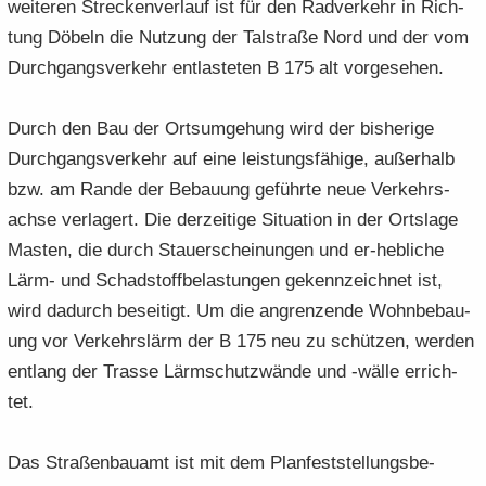
wei­te­ren Stre­cken­ver­lauf ist für den Rad­ver­kehr in Rich­
tung Dö­beln die Nut­zung der Tal­stra­ße Nord und der vom
Durch­gangs­ver­kehr ent­las­te­ten B 175 alt vor­ge­se­hen.
Durch den Bau der Orts­um­ge­hung wird der bis­he­ri­ge
Durch­gangs­ver­kehr auf eine leis­tungs­fä­hi­ge, au­ßer­halb
bzw. am Rande der Be­bau­ung ge­führ­te neue Ver­kehrs­
ach­se ver­la­gert. Die der­zei­ti­ge Si­tua­ti­on in der Orts­la­ge
Mas­ten, die durch Stau­erschei­nun­gen und er-​hebliche
Lärm- und Schad­stoff­be­las­tun­gen ge­kenn­zeich­net ist,
wird da­durch be­sei­tigt. Um die an­gren­zen­de Wohn­be­bau­
ung vor Ver­kehrs­lärm der B 175 neu zu schüt­zen, wer­den
ent­lang der Tras­se Lärm­schutz­wän­de und -​wälle er­rich­
tet.
Das Stra­ßen­bau­amt ist mit dem Plan­fest­stel­lungs­be­