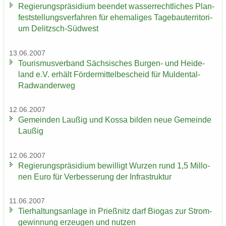
Re­gie­rungs­prä­si­di­um be­en­det was­ser­recht­li­ches Plan­
fest­stel­lungs­ver­fah­ren für ehe­ma­li­ges Ta­ge­bau­ter­ri­to­ri­
um Delitzsch-​Südwest
13.06.2007
Tou­ris­mus­ver­band Säch­si­sches Burgen-​ und Hei­de­
land e.V. er­hält För­der­mit­tel­be­scheid für Muldental-​
Radwanderweg
12.06.2007
Ge­mein­den Lau­ßig und Kossa bil­den neue Ge­mein­de
Lau­ßig
12.06.2007
Re­gie­rungs­prä­si­di­um be­wil­ligt Wur­zen rund 1,5 Mil­lo­
nen Euro für Ver­bes­se­rung der In­fra­struk­tur
11.06.2007
Tier­hal­tungs­an­la­ge in Prieß­nitz darf Bio­gas zur Strom­
ge­win­nung er­zeu­gen und nut­zen