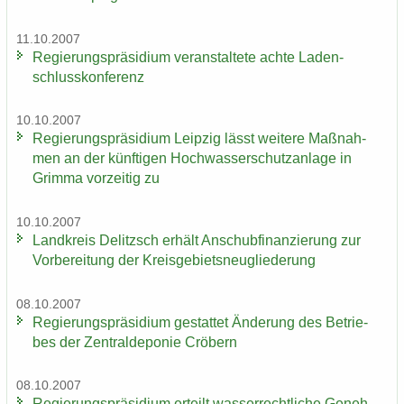
11.10.2007
Re­gie­rungs­prä­si­di­um ver­an­stal­te­te achte La­den­
schluss­kon­fe­renz
10.10.2007
Re­gie­rungs­prä­si­di­um Leip­zig lässt wei­te­re Maß­nah­
men an der künf­ti­gen Hoch­was­ser­schutz­an­la­ge in
Grim­ma vor­zei­tig zu
10.10.2007
Land­kreis De­litzsch er­hält An­schub­fi­nan­zie­rung zur
Vor­be­rei­tung der Kreis­ge­biets­neu­glie­de­rung
08.10.2007
Re­gie­rungs­prä­si­di­um ge­stat­tet Än­de­rung des Be­trie­
bes der Zen­tral­de­po­nie Crö­bern
08.10.2007
Re­gie­rungs­prä­si­di­um er­teilt was­ser­recht­li­che Ge­neh­