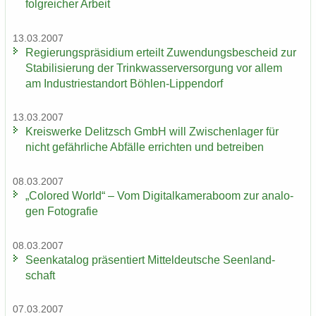
folg­rei­cher Ar­beit
13.03.2007
Re­gie­rungs­prä­si­di­um er­teilt Zu­wen­dungs­be­scheid zur
Sta­bi­li­sie­rung der Trink­was­ser­ver­sor­gung vor allem
am In­dus­trie­stand­ort Böhlen-​Lippendorf
13.03.2007
Kreis­wer­ke De­litzsch GmbH will Zwi­schen­la­ger für
nicht ge­fähr­li­che Ab­fäl­le er­rich­ten und be­trei­ben
08.03.2007
„Co­lo­red World“ – Vom Di­gi­tal­ka­me­ra­boom zur ana­lo­
gen Fo­to­gra­fie
08.03.2007
Se­en­ka­ta­log prä­sen­tiert Mit­tel­deut­sche Se­en­land­
schaft
07.03.2007