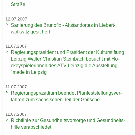
Straße
12.07.2007
Sa­nie­rung des Brü­no­fix - Alt­stand­or­tes in Lie­bert­
wolkwitz ge­si­chert
11.07.2007
Re­gie­rungs­prä­si­dent und Prä­si­dent der Kul­tur­stif­tung
Leip­zig Wal­ter Chris­ti­an Stein­bach be­sucht mit Ho­
ckey­spie­le­rin­nen des ATV Leip­zig die Aus­stel­lung
"made in Leip­zig"
11.07.2007
Re­gie­rungs­prä­si­di­um be­en­det Plan­fest­stel­lungs­ver­
fah­ren zum säch­si­schen Teil der Goit­sche
11.07.2007
Richt­li­nie zur Ge­sund­heits­vor­sor­ge und Ge­sund­heits­
hil­fe ver­ab­schie­det