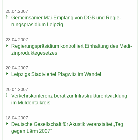
25.04.2007
Ge­mein­sa­mer Mai-​Empfang von DGB und Re­gie­
rungs­prä­si­di­um Leip­zig
23.04.2007
Re­gie­rungs­prä­si­di­um kon­trol­liert Ein­hal­tung des Me­di­
zin­pro­duk­te­ge­set­zes
20.04.2007
Leip­zigs Stadt­vier­tel Plag­witz im Wan­del
20.04.2007
Ver­kehrs­kon­fe­renz berät zur In­fra­struk­tur­ent­wick­lung
im Mul­den­tal­kreis
18.04.2007
Deut­sche Ge­sell­schaft für Akus­tik ver­an­stal­tet „Tag
gegen Lärm 2007“