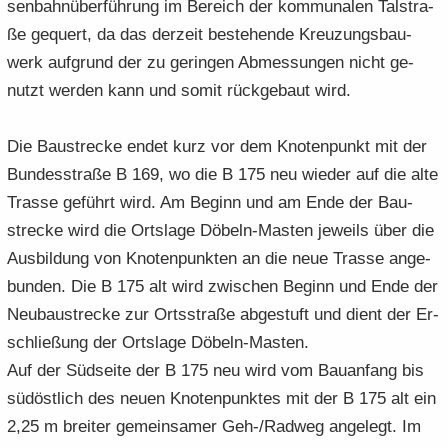
sen­bahn­über­füh­rung im Be­reich der kom­mu­na­len Tal­stra­
ße ge­quert, da das der­zeit be­stehen­de Kreu­zungs­bau­
werk auf­grund der zu ge­rin­gen Ab­mes­sun­gen nicht ge­
nutzt wer­den kann und somit rück­ge­baut wird.
Die Bau­stre­cke endet kurz vor dem Kno­ten­punkt mit der
Bun­des­stra­ße B 169, wo die B 175 neu wie­der auf die alte
Tras­se ge­führt wird. Am Be­ginn und am Ende der Bau­
stre­cke wird die Orts­la­ge Döbeln-​Masten je­weils über die
Aus­bil­dung von Kno­ten­punk­ten an die neue Tras­se an­ge­
bun­den. Die B 175 alt wird zwi­schen Be­ginn und Ende der
Neu­bau­stre­cke zur Orts­stra­ße ab­ge­stuft und dient der Er­
schlie­ßung der Orts­la­ge Döbeln-​Masten.
Auf der Süd­sei­te der B 175 neu wird vom Bau­an­fang bis
süd­öst­lich des neuen Kno­ten­punk­tes mit der B 175 alt ein
2,25 m brei­ter ge­mein­sa­mer Geh-/Rad­weg an­ge­legt. Im