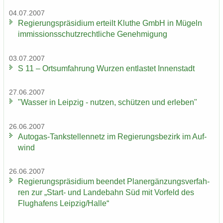
04.07.2007
Re­gie­rungs­prä­si­di­um er­teilt Klu­the GmbH in Mü­geln
im­mis­si­ons­schutz­recht­li­che Ge­neh­mi­gung
03.07.2007
S 11 – Orts­um­fah­rung Wur­zen ent­las­tet In­nen­stadt
27.06.2007
"Was­ser in Leip­zig - nut­zen, schüt­zen und er­le­ben"
26.06.2007
Autogas-​Tankstellennetz im Re­gie­rungs­be­zirk im Auf­
wind
26.06.2007
Re­gie­rungs­prä­si­di­um be­en­det Planer­gän­zungs­ver­fah­
ren zur „Start-​ und Lan­de­bahn Süd mit Vor­feld des
Flug­ha­fens Leip­zig/Halle“