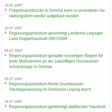
10.07.2007
Pöp­pel­mann­brü­cke in Grim­ma kann in ver­än­der­ter Ge­
stal­tungs­form wie­der auf­ge­baut wer­den
10.07.2007
Re­gie­rungs­prä­si­di­um ge­neh­migt Land­kreis Leip­zi­ger
Land Dop­pel­haus­halt 2007/2008
05.07.2007
Re­gie­rungs­prä­si­di­um ge­stat­tet vor­zei­ti­gen Be­ginn für
erste Maß­nah­men an der zu­künf­ti­gen Hoch­was­ser­
schutz­an­la­ge in Grim­ma
05.07.2007
Re­gie­rungs­prä­si­di­um führ­te Grundwasser-​
Stichtagsmessung im Groß­raum Leip­zig durch
04.07.2007
Re­gie­rungs­prä­si­di­um ge­neh­migt städ­ti­schen Haus­halt