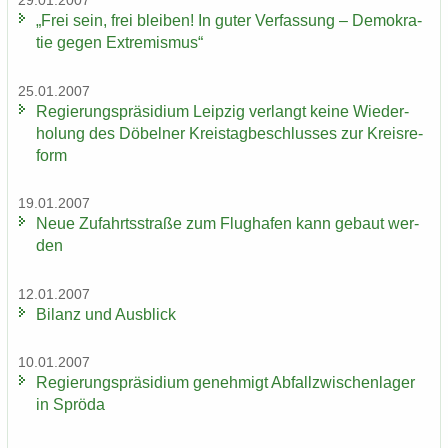
29.01.2007
„Frei sein, frei blei­ben! In guter Ver­fas­sung – De­mo­kra­
tie gegen Ex­tre­mis­mus“
25.01.2007
Re­gie­rungs­prä­si­di­um Leip­zig ver­langt keine Wie­der­
ho­lung des Dö­bel­ner Kreis­tag­be­schlus­ses zur Kreis­re­
form
19.01.2007
Neue Zu­fahrts­stra­ße zum Flug­ha­fen kann ge­baut wer­
den
12.01.2007
Bi­lanz und Aus­blick
10.01.2007
Re­gie­rungs­prä­si­di­um ge­neh­migt Ab­fall­zwi­schen­la­ger
in Sprö­da