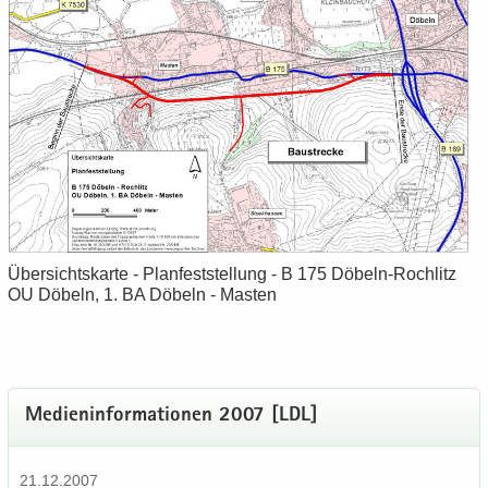
Über­sichts­kar­te - Plan­fest­stel­lung - B 175 Döbeln-​Rochlitz
OU Dö­beln, 1. BA Dö­beln - Mas­ten
Me­di­en­in­for­ma­tio­nen 2007 [LDL]
21.12.2007