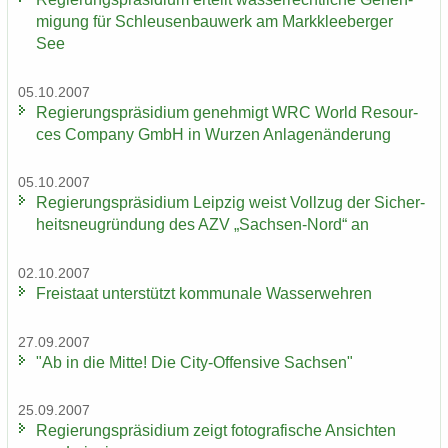
mi­gung für Schleu­sen­bau­werk am Mark­klee­ber­ger
See
05.10.2007
Re­gie­rungs­prä­si­di­um ge­neh­migt WRC World Re­sour­
ces Com­pa­ny GmbH in Wur­zen An­la­gen­än­de­rung
05.10.2007
Re­gie­rungs­prä­si­di­um Leip­zig weist Voll­zug der Si­cher­
heits­neu­grün­dung des AZV „Sachsen-​Nord“ an
02.10.2007
Frei­staat un­ter­stützt kom­mu­na­le Was­ser­weh­ren
27.09.2007
"Ab in die Mitte! Die City-​Offensive Sach­sen"
25.09.2007
Re­gie­rungs­prä­si­di­um zeigt fo­to­gra­fi­sche An­sich­ten