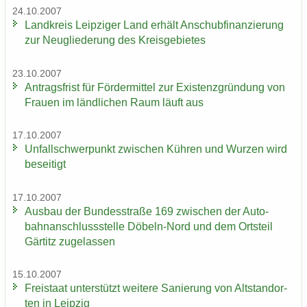
24.10.2007
Land­kreis Leip­zi­ger Land er­hält An­schub­fi­nan­zie­rung
zur Neu­glie­de­rung des Kreis­ge­bie­tes
23.10.2007
An­trags­frist für För­der­mit­tel zur Exis­tenz­grün­dung von
Frau­en im länd­li­chen Raum läuft aus
17.10.2007
Un­fall­schwer­punkt zwi­schen Küh­ren und Wur­zen wird
be­sei­tigt
17.10.2007
Aus­bau der Bun­des­stra­ße 169 zwi­schen der Au­to­
bahn­an­schluss­stel­le Döbeln-​Nord und dem Orts­teil
Gär­titz zu­ge­las­sen
15.10.2007
Frei­staat un­ter­stützt wei­te­re Sa­nie­rung von Alt­stand­or­
ten in Leip­zig