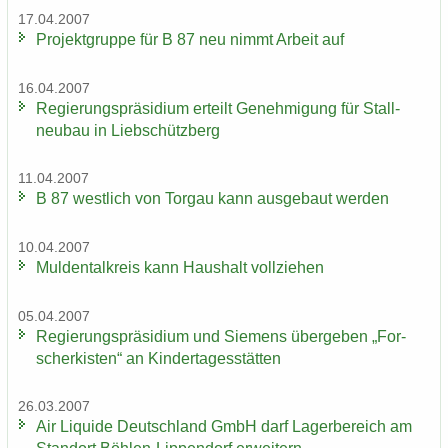
17.04.2007
Pro­jekt­grup­pe für B 87 neu nimmt Ar­beit auf
16.04.2007
Re­gie­rungs­prä­si­di­um er­teilt Ge­neh­mi­gung für Stall­
neu­bau in Lieb­schütz­berg
11.04.2007
B 87 west­lich von Tor­gau kann aus­ge­baut wer­den
10.04.2007
Mul­den­tal­kreis kann Haus­halt voll­zie­hen
05.04.2007
Re­gie­rungs­prä­si­di­um und Sie­mens über­ge­ben „For­
scher­kis­ten“ an Kin­der­ta­ges­stät­ten
26.03.2007
Air Li­qui­de Deutsch­land GmbH darf La­ger­be­reich am