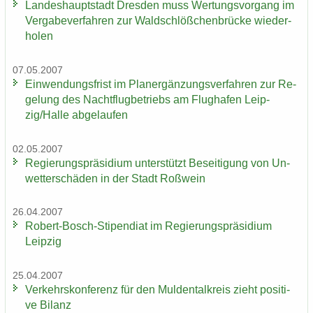
Lan­des­haupt­stadt Dres­den muss Wer­tungs­vor­gang im
Ver­ga­be­ver­fah­ren zur Wald­schlöß­chen­brü­cke wie­der­
ho­len
07.05.2007
Ein­wen­dungs­frist im Planer­gän­zungs­ver­fah­ren zur Re­
ge­lung des Nacht­flug­be­triebs am Flug­ha­fen Leip­
zig/Halle ab­ge­lau­fen
02.05.2007
Re­gie­rungs­prä­si­di­um un­ter­stützt Be­sei­ti­gung von Un­
wet­ter­schä­den in der Stadt Roß­wein
26.04.2007
Robert-​Bosch-Stipendiat im Re­gie­rungs­prä­si­di­um
Leip­zig
25.04.2007
Ver­kehrs­kon­fe­renz für den Mul­den­tal­kreis zieht po­si­ti­
ve Bi­lanz