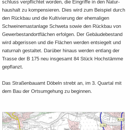
schluss ver­pflich­tet wor­den, die Ein­grif­fe in den Na­tur­
haus­halt zu kom­pen­sie­ren. Dies wird zum Bei­spiel durch
den Rück­bau und die Kul­ti­vie­rung der ehe­ma­li­gen
Schwei­ne­mast­an­la­ge Schwe­ta sowie den Rück­bau von
Ge­wer­be­stand­ort­flä­chen er­fol­gen. Der Ge­bäu­de­be­stand
wird ab­ge­ris­sen und die Flä­chen wer­den ent­sie­gelt und
na­tur­nah ge­stal­tet. Dar­über hin­aus wer­den ent­lang der
Tras­se der B 175 neu ins­ge­samt 84 Stück Hoch­stäm­me
ge­pflanzt.
Das Stra­ßen­bau­amt Dö­beln strebt an, im 3. Quar­tal mit
dem Bau der Orts­um­ge­hung zu be­gin­nen.