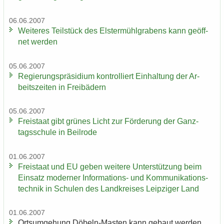
06.06.2007
Wei­te­res Teil­stück des Els­ter­mühl­gra­bens kann ge­öff­
net wer­den
05.06.2007
Re­gie­rungs­prä­si­di­um kon­trol­liert Ein­hal­tung der Ar­
beits­zei­ten in Frei­bä­dern
05.06.2007
Frei­staat gibt grü­nes Licht zur För­de­rung der Ganz­
tags­schu­le in Beil­ro­de
01.06.2007
Frei­staat und EU geben wei­te­re Un­ter­stüt­zung beim
Ein­satz mo­der­ner Informations-​ und Kom­mu­ni­ka­ti­ons­
tech­nik in Schu­len des Land­krei­ses Leip­zi­ger Land
01.06.2007
Orts­um­ge­hung Döbeln-​Masten kann ge­baut wer­den