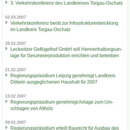
3. Ver­kehrs­kon­fe­renz des Land­krei­ses Torgau-​Oschatz
02.03.2007
Ver­kehrs­kon­fe­renz berät zur In­fra­struk­tur­ent­wick­lung
im Land­kreis Torgau-​Oschatz
28.02.2007
Leck­wit­zer Ge­flü­gel­hof GmbH will Hen­nen­hal­tungs­an­
la­ge für Ser­um­ei­er­pro­duk­ti­on er­rich­ten und be­trei­ben
21.02.2007
Re­gie­rungs­prä­si­di­um Leip­zig ge­neh­migt Land­kreis
Dö­beln aus­ge­gli­che­nen Haus­halt für 2007
13.02.2007
Re­gie­rungs­prä­si­di­um ge­neh­migt An­la­ge zum Um­
schla­gen von Alt­holz
09.02.2007
Re­gie­rungs­prä­si­di­um er­teilt Bau­recht für Aus­bau des