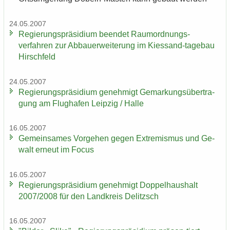
24.05.2007
Re­gie­rungs­prä­si­di­um be­en­det Raumordnungs-​
verfahren zur Ab­bau­erwei­te­rung im Kiessand-​tagebau
Hirsch­feld
24.05.2007
Re­gie­rungs­prä­si­di­um ge­neh­migt Ge­mar­kungs­über­tra­
gung am Flug­ha­fen Leip­zig / Halle
16.05.2007
Ge­mein­sa­mes Vor­ge­hen gegen Ex­tre­mis­mus und Ge­
walt er­neut im Focus
16.05.2007
Re­gie­rungs­prä­si­di­um ge­neh­migt Dop­pel­haus­halt
2007/2008 für den Land­kreis De­litzsch
16.05.2007