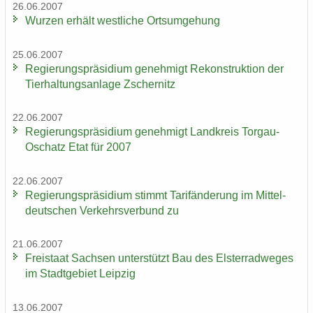
26.06.2007
Wur­zen er­hält west­li­che Orts­um­ge­hung
25.06.2007
Re­gie­rungs­prä­si­di­um ge­neh­migt Re­kon­struk­ti­on der
Tier­hal­tungs­an­la­ge Zscher­nitz
22.06.2007
Re­gie­rungs­prä­si­di­um ge­neh­migt Land­kreis Torgau-​
Oschatz Etat für 2007
22.06.2007
Re­gie­rungs­prä­si­di­um stimmt Ta­rif­än­de­rung im Mit­tel­
deut­schen Ver­kehrs­ver­bund zu
21.06.2007
Frei­staat Sach­sen un­ter­stützt Bau des Els­ter­rad­we­ges
im Stadt­ge­biet Leip­zig
13.06.2007