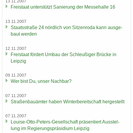
13.11.2007
Frei­staat un­ter­stützt Sa­nie­rung der Mes­se­hal­le 16
13.11.2007
Staats­stra­ße 24 nörd­lich von Sit­zen­ro­da kann aus­ge­
baut wer­den
12.11.2007
Frei­staat för­dert Umbau der Schleu­ßi­ger Brü­cke in
Leip­zig
09.11.2007
Wer bist Du, unser Nach­bar?
07.11.2007
Stra­ßen­bau­äm­ter haben Win­ter­be­reit­schaft her­ge­stellt
07.11.2007
Louise-​Otto-Peters-Gesellschaft prä­sen­tiert Aus­stel­
lung im Re­gie­rungs­prä­si­di­um Leip­zig