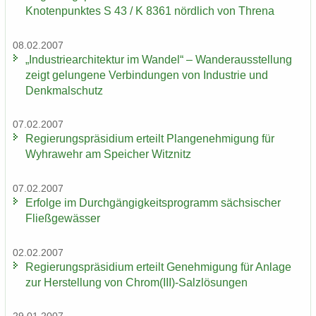
Kno­ten­punk­tes S 43 / K 8361 nörd­lich von Thre­na
08.02.2007
„In­dus­trie­ar­chi­tek­tur im Wan­del“ – Wan­der­aus­stel­lung
zeigt ge­lun­ge­ne Ver­bin­dun­gen von In­dus­trie und
Denk­mal­schutz
07.02.2007
Re­gie­rungs­prä­si­di­um er­teilt Plan­ge­neh­mi­gung für
Wyhra­wehr am Spei­cher Witz­nitz
07.02.2007
Er­fol­ge im Durch­gän­gig­keits­pro­gramm säch­si­scher
Fließ­ge­wäs­ser
02.02.2007
Re­gie­rungs­prä­si­di­um er­teilt Ge­neh­mi­gung für An­la­ge
zur Her­stel­lung von Chrom(III)-​Salzlösungen