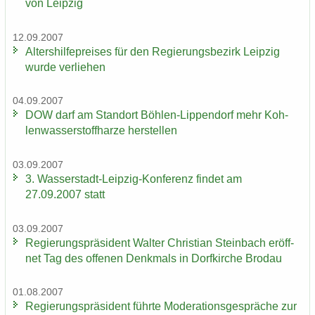
von Leip­zig
12.09.2007
Al­ters­hil­fe­prei­ses für den Re­gie­rungs­be­zirk Leip­zig
wurde ver­lie­hen
04.09.2007
DOW darf am Stand­ort Böhlen-​Lippendorf mehr Koh­
len­was­ser­stoff­har­ze her­stel­len
03.09.2007
3. Wasserstadt-​Leipzig-Konferenz fin­det am
27.09.2007 statt
03.09.2007
Re­gie­rungs­prä­si­dent Wal­ter Chris­ti­an Stein­bach er­öff­
net Tag des of­fe­nen Denk­mals in Dorf­kir­che Bro­dau
01.08.2007
Re­gie­rungs­prä­si­dent führ­te Mo­de­ra­ti­ons­ge­sprä­che zur