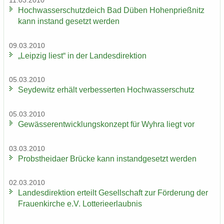
11.03.2010
Hoch­was­ser­schutz­deich Bad Düben Ho­hen­prieß­nitz
kann in­stand ge­setzt wer­den
09.03.2010
„Leip­zig liest“ in der Lan­des­di­rek­ti­on
05.03.2010
Sey­de­witz er­hält ver­bes­ser­ten Hoch­was­ser­schutz
05.03.2010
Ge­wäs­ser­ent­wick­lungs­kon­zept für Wyhra liegt vor
03.03.2010
Probst­hei­da­er Brü­cke kann in­stand­ge­setzt wer­den
02.03.2010
Lan­des­di­rek­ti­on er­teilt Ge­sell­schaft zur För­de­rung der
Frau­en­kir­che e.V. Lot­te­rie­er­laub­nis