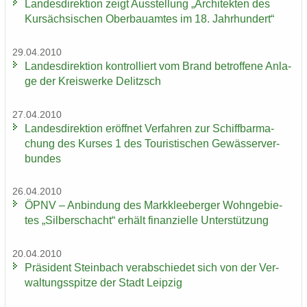
Lan­des­di­rek­ti­on zeigt Aus­stel­lung „Ar­chi­tek­ten des
Kur­säch­si­schen Ober­bau­am­tes im 18. Jahr­hun­dert“
29.04.2010
Lan­des­di­rek­ti­on kon­trol­liert vom Brand be­trof­fe­ne An­la­
ge der Kreis­wer­ke De­litzsch
27.04.2010
Lan­des­di­rek­ti­on er­öff­net Ver­fah­ren zur Schiff­bar­ma­
chung des Kur­ses 1 des Tou­ris­ti­schen Ge­wäs­ser­ver­
bun­des
26.04.2010
ÖPNV – An­bin­dung des Mark­klee­ber­ger Wohn­ge­bie­
tes „Sil­ber­schacht“ er­hält fi­nan­zi­el­le Un­ter­stüt­zung
20.04.2010
Prä­si­dent Stein­bach ver­ab­schie­det sich von der Ver­
wal­tungs­spit­ze der Stadt Leip­zig