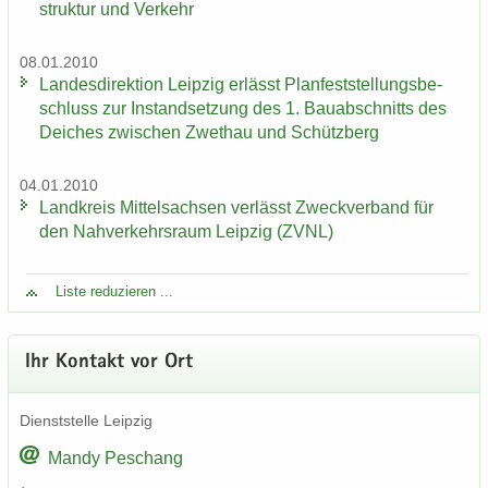
struk­tur und Ver­kehr
08.01.2010
Lan­des­di­rek­ti­on Leip­zig er­lässt Plan­fest­stel­lungs­be­
schluss zur In­stand­set­zung des 1. Bau­ab­schnitts des
Dei­ches zwi­schen Zwet­hau und Schütz­berg
04.01.2010
Land­kreis Mit­tel­sach­sen ver­lässt Zweck­ver­band für
den Nah­ver­kehrs­raum Leip­zig (ZVNL)
Liste re­du­zie­ren ...
Ihr Kon­takt vor Ort
Dienst­stel­le Leip­zig
Mandy Peschang