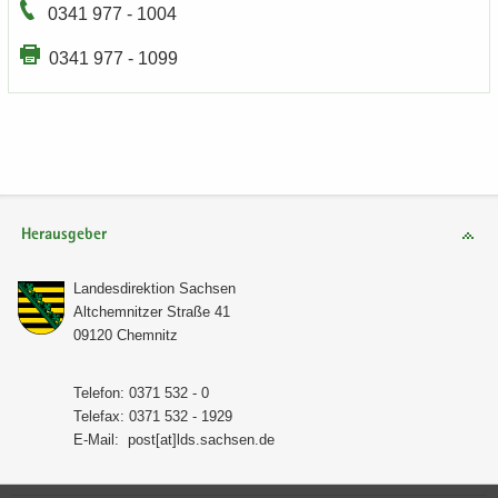
0341 977 - 1004
0341 977 - 1099
Herausgeber
Lan­des­di­rek­ti­on Sach­sen
Alt­chem­nit­zer Stra­ße 41
09120 Chem­nitz
Te­le­fon: 0371 532 - 0
Te­le­fax: 0371 532 - 1929
E-​Mail:
post[at]lds.sach­sen.de