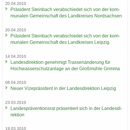
20.04.2010
Prä­si­dent Stein­bach ver­ab­schie­det sich von der kom­
mu­na­len Ge­mein­schaft des Land­krei­ses Nord­sach­sen
20.04.2010
Prä­si­dent Stein­bach ver­ab­schie­det sich von der kom­
mu­na­len Ge­mein­schaft des Land­krei­ses Leip­zig
14.04.2010
Lan­des­di­rek­ti­on ge­neh­migt Tras­sen­än­de­rung für
Hoch­was­ser­schutz­an­la­ge an der Groß­müh­le Grim­ma
08.04.2010
Neuer Vi­ze­prä­si­dent in der Lan­des­di­rek­ti­on Leip­zig
23.03.2010
Lan­des­prä­ven­ti­ons­rat prä­sen­tiert sich in der Lan­des­di­
rek­ti­on
19.03.2010