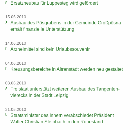
Er­satz­neu­bau für Lup­pe­steg wird ge­för­dert
15.06.2010
Aus­bau des Pös­gra­bens in der Ge­mein­de Groß­pös­na
er­hält fi­nan­zi­el­le Un­ter­stüt­zung
14.06.2010
Arz­nei­mit­tel sind kein Ur­laubs­sou­ve­nir
04.06.2010
Kreu­zungs­be­rei­che in Altran­städt wer­den neu ge­stal­tet
03.06.2010
Frei­staat un­ter­stützt wei­te­ren Aus­bau des Tan­gen­ten­
vier­ecks in der Stadt Leip­zig
31.05.2010
Staats­mi­nis­ter des In­nern ver­ab­schie­det Prä­si­dent
Wal­ter Chris­ti­an Stein­bach in den Ru­he­stand