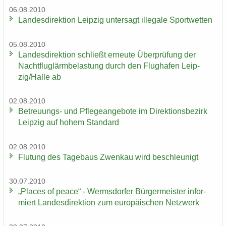
06.08.2010
Lan­des­di­rek­ti­on Leip­zig un­ter­sagt il­le­ga­le Sport­wet­ten
05.08.2010
Lan­des­di­rek­ti­on schließt er­neu­te Über­prü­fung der
Nacht­flug­lärm­be­las­tung durch den Flug­ha­fen Leip­
zig/Halle ab
02.08.2010
Betreuungs-​ und Pfle­ge­an­ge­bo­te im Di­rek­ti­ons­be­zirk
Leip­zig auf hohem Stan­dard
02.08.2010
Flu­tung des Ta­ge­baus Zwenkau wird be­schleu­nigt
30.07.2010
„Places of peace“ - Werms­dor­fer Bür­ger­meis­ter in­for­
miert Lan­des­di­rek­ti­on zum eu­ro­päi­schen Netz­werk