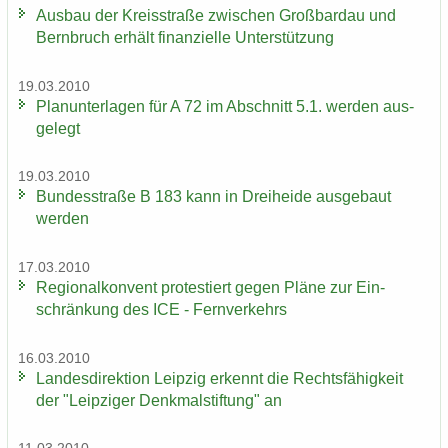
Aus­bau der Kreis­stra­ße zwi­schen Groß­bardau und
Bern­bruch er­hält fi­nan­zi­el­le Un­ter­stüt­zung
19.03.2010
Plan­un­ter­la­gen für A 72 im Ab­schnitt 5.1. wer­den aus­
ge­legt
19.03.2010
Bun­des­stra­ße B 183 kann in Drei­hei­de aus­ge­baut
wer­den
17.03.2010
Re­gio­nal­kon­vent pro­tes­tiert gegen Pläne zur Ein­
schrän­kung des ICE - Fern­ver­kehrs
16.03.2010
Lan­des­di­rek­ti­on Leip­zig er­kennt die Rechts­fä­hig­keit
der "Leip­zi­ger Denk­mal­stif­tung" an