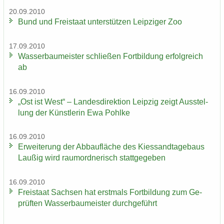
20.09.2010
Bund und Frei­staat un­ter­stüt­zen Leip­zi­ger Zoo
17.09.2010
Was­ser­bau­meis­ter schlie­ßen Fort­bil­dung er­folg­reich
ab
16.09.2010
„Ost ist West“ – Lan­des­di­rek­ti­on Leip­zig zeigt Aus­stel­
lung der Künst­le­rin Ewa Pohl­ke
16.09.2010
Er­wei­te­rung der Ab­bau­flä­che des Kies­sand­ta­ge­baus
Lau­ßig wird raum­ord­ne­risch statt­ge­ge­ben
16.09.2010
Frei­staat Sach­sen hat erst­mals Fort­bil­dung zum Ge­
prüf­ten Was­ser­bau­meis­ter durch­ge­führt