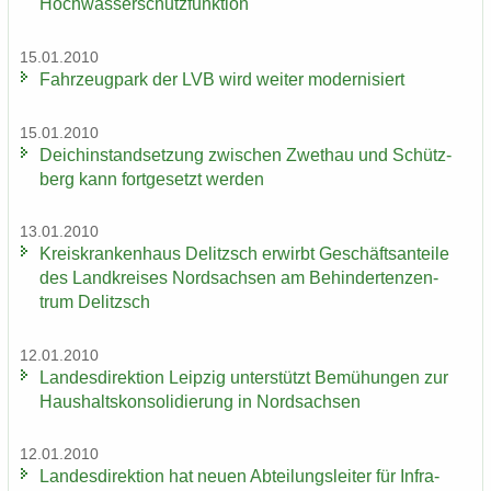
Hoch­was­ser­schutz­funk­ti­on
15.01.2010
Fahr­zeug­park der LVB wird wei­ter mo­der­ni­siert
15.01.2010
Deich­in­stand­set­zung zwi­schen Zwet­hau und Schütz­
berg kann fort­ge­setzt wer­den
13.01.2010
Kreis­kran­ken­haus De­litzsch er­wirbt Ge­schäfts­an­tei­le
des Land­krei­ses Nord­sach­sen am Be­hin­der­ten­zen­
trum De­litzsch
12.01.2010
Lan­des­di­rek­ti­on Leip­zig un­ter­stützt Be­mü­hun­gen zur
Haus­halts­kon­so­li­die­rung in Nord­sach­sen
12.01.2010
Lan­des­di­rek­ti­on hat neuen Ab­tei­lungs­lei­ter für In­fra­