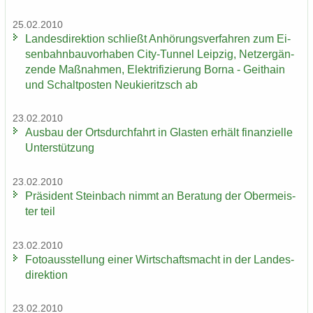
25.02.2010
Lan­des­di­rek­ti­on schließt An­hö­rungs­ver­fah­ren zum Ei­
sen­bahn­bau­vor­ha­ben City-​Tunnel Leip­zig, Netz­er­gän­
zen­de Maß­nah­men, Elek­tri­fi­zie­rung Borna - Geit­hain
und Schalt­pos­ten Neu­kie­ritzsch ab
23.02.2010
Aus­bau der Orts­durch­fahrt in Glas­ten er­hält fi­nan­zi­el­le
Un­ter­stüt­zung
23.02.2010
Prä­si­dent Stein­bach nimmt an Be­ra­tung der Ober­meis­
ter teil
23.02.2010
Fo­to­aus­stel­lung einer Wirt­schafts­macht in der Lan­des­
di­rek­ti­on
23.02.2010