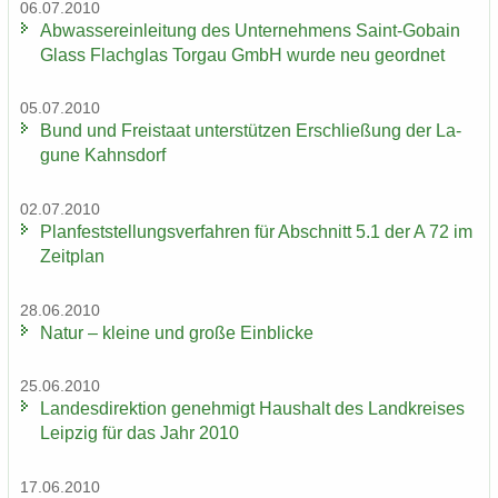
06.07.2010
Ab­was­ser­ein­lei­tung des Un­ter­neh­mens Saint-​Gobain
Glass Flach­glas Tor­gau GmbH wurde neu ge­ord­net
05.07.2010
Bund und Frei­staat un­ter­stüt­zen Er­schlie­ßung der La­
gu­ne Kahns­dorf
02.07.2010
Plan­fest­stel­lungs­ver­fah­ren für Ab­schnitt 5.1 der A 72 im
Zeit­plan
28.06.2010
Natur – klei­ne und große Ein­bli­cke
25.06.2010
Lan­des­di­rek­ti­on ge­neh­migt Haus­halt des Land­krei­ses
Leip­zig für das Jahr 2010
17.06.2010