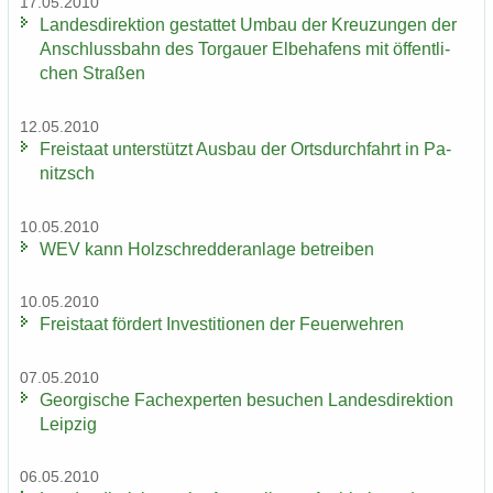
17.05.2010
Lan­des­di­rek­ti­on ge­stat­tet Umbau der Kreu­zun­gen der
An­schluss­bahn des Tor­gau­er El­be­ha­fens mit öf­fent­li­
chen Stra­ßen
12.05.2010
Frei­staat un­ter­stützt Aus­bau der Orts­durch­fahrt in Pa­
nitzsch
10.05.2010
WEV kann Holz­schred­de­r­an­la­ge be­trei­ben
10.05.2010
Frei­staat för­dert In­ves­ti­tio­nen der Feu­er­weh­ren
07.05.2010
Ge­or­gi­sche Fach­ex­per­ten be­su­chen Lan­des­di­rek­ti­on
Leip­zig
06.05.2010