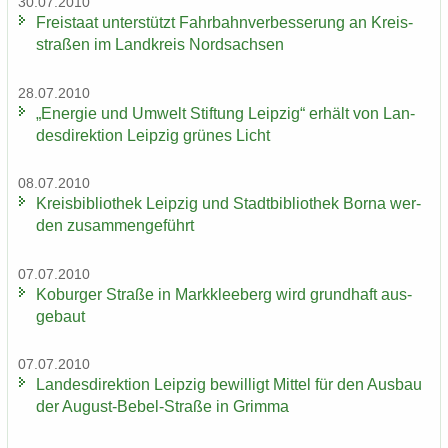
30.07.2010
Frei­staat un­ter­stützt Fahr­bahn­ver­bes­se­rung an Kreis­
stra­ßen im Land­kreis Nord­sach­sen
28.07.2010
„En­er­gie und Um­welt Stif­tung Leip­zig“ er­hält von Lan­
des­di­rek­ti­on Leip­zig grü­nes Licht
08.07.2010
Kreis­bi­blio­thek Leip­zig und Stadt­bi­blio­thek Borna wer­
den zu­sam­men­ge­führt
07.07.2010
Ko­bur­ger Stra­ße in Mark­klee­berg wird grund­haft aus­
ge­baut
07.07.2010
Lan­des­di­rek­ti­on Leip­zig be­wil­ligt Mit­tel für den Aus­bau
der August-​Bebel-Straße in Grim­ma