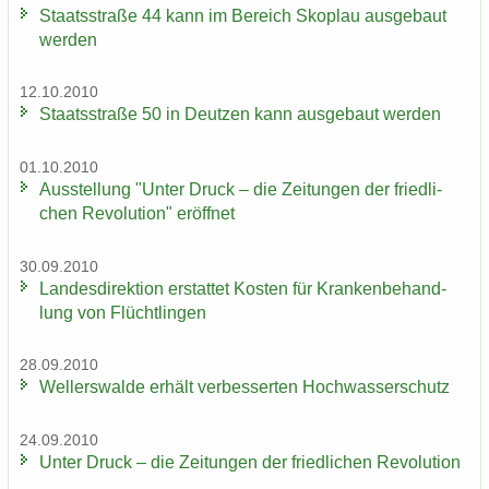
Staats­stra­ße 44 kann im Be­reich Sko­plau aus­ge­baut
wer­den
12.10.2010
Staats­stra­ße 50 in Deut­zen kann aus­ge­baut wer­den
01.10.2010
Aus­stel­lung "Unter Druck – die Zei­tun­gen der fried­li­
chen Re­vo­lu­ti­on" er­öff­net
30.09.2010
Lan­des­di­rek­ti­on er­stat­tet Kos­ten für Kran­ken­be­hand­
lung von Flücht­lin­gen
28.09.2010
Wel­ler­s­wal­de er­hält ver­bes­ser­ten Hoch­was­ser­schutz
24.09.2010
Unter Druck – die Zei­tun­gen der fried­li­chen Re­vo­lu­ti­on