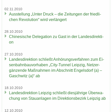
02.11.2010
Aus­stel­lung „Unter Druck – die Zei­tun­gen der fried­li­
chen Re­vo­lu­ti­on“ wird ver­län­gert
28.10.2010
Chi­ne­si­sche De­le­ga­ti­on zu Gast in der Lan­des­di­rek­ti­
on
27.10.2010
Lan­des­di­rek­ti­on schließt An­hö­rungs­ver­fah­ren zum Ei­
sen­bahn­bau­vor­ha­ben „City-​Tunnel Leip­zig, Netz­er­
gän­zen­de Maß­nah­men im Ab­schnitt En­gels­dorf (a) –
Gaschwitz (a)“ ab
18.10.2010
Lan­des­di­rek­ti­on Leip­zig schließt dies­jäh­ri­ge Über­wa­
chung von Stau­an­la­gen im Di­rek­ti­ons­be­zirk Leip­zig ab
12.10.2010