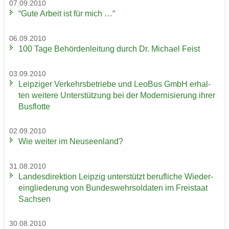
07.09.2010
“Gute Ar­beit ist für mich …“
06.09.2010
100 Tage Be­hör­den­lei­tung durch Dr. Mi­cha­el Feist
03.09.2010
Leip­zi­ger Ver­kehrs­be­trie­be und LeoBus GmbH er­hal­
ten wei­te­re Un­ter­stüt­zung bei der Mo­der­ni­sie­rung ihrer
Bus­flot­te
02.09.2010
Wie wei­ter im Neu­seen­land?
31.08.2010
Lan­des­di­rek­ti­on Leip­zig un­ter­stützt be­ruf­li­che Wie­der­
ein­glie­de­rung von Bun­des­wehr­sol­da­ten im Frei­staat
Sach­sen
30.08.2010