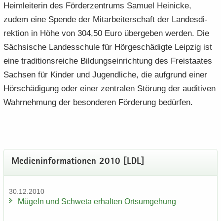
Heim­lei­te­rin des För­der­zen­trums Sa­mu­el Hei­ni­cke,
zudem eine Spen­de der Mit­ar­bei­ter­schaft der Lan­des­di­
rek­ti­on in Höhe von 304,50 Euro über­ge­ben wer­den. Die
Säch­si­sche Lan­des­schu­le für Hör­ge­schä­dig­te Leip­zig ist
eine tra­di­ti­ons­rei­che Bil­dungs­ein­rich­tung des Frei­staa­tes
Sach­sen für Kin­der und Ju­gend­li­che, die auf­grund einer
Hör­schä­di­gung oder einer zen­tra­len Stö­rung der au­di­tiven
Wahr­neh­mung der be­son­de­ren För­de­rung be­dür­fen.
Me­di­en­in­for­ma­tio­nen 2010 [LDL]
30.12.2010
Mü­geln und Schwe­ta er­hal­ten Orts­um­ge­hung