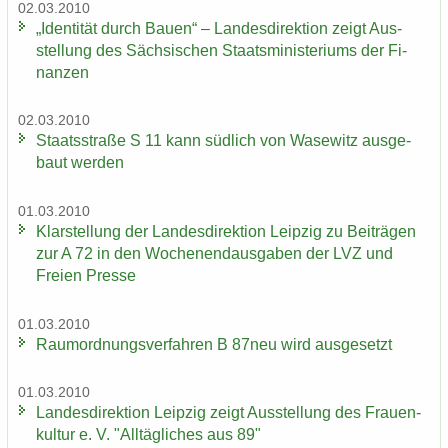
02.03.2010
„Iden­ti­tät durch Bauen“ – Lan­des­di­rek­ti­on zeigt Aus­
stel­lung des Säch­si­schen Staats­mi­nis­te­ri­ums der Fi­
nan­zen
02.03.2010
Staats­stra­ße S 11 kann süd­lich von Wase­witz aus­ge­
baut wer­den
01.03.2010
Klar­stel­lung der Lan­des­di­rek­ti­on Leip­zig zu Bei­trä­gen
zur A 72 in den Wo­chen­end­aus­ga­ben der LVZ und
Frei­en Pres­se
01.03.2010
Raum­ord­nungs­ver­fah­ren B 87neu wird aus­ge­setzt
01.03.2010
Lan­des­di­rek­ti­on Leip­zig zeigt Aus­stel­lung des Frau­en­
kul­tur e. V. "All­täg­li­ches aus 89"