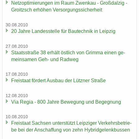
Netz­op­ti­mie­run­gen im Raum Zwenkau - Groß­dal­zig -
Groitzsch er­hö­hen Ver­sor­gungs­si­cher­heit
30.08.2010
20 Jahre Lan­des­stel­le für Bau­tech­nik in Leip­zig
27.08.2010
Staats­stra­ße 38 er­hält öst­lich von Grim­ma einen ge­
mein­sa­men Geh- und Rad­weg
17.08.2010
Frei­staat för­dert Aus­bau der Lütz­ner Stra­ße
12.08.2010
Via Regia - 800 Jahre Be­we­gung und Be­geg­nung
10.08.2010
Frei­staat Sach­sen un­ter­stützt Leip­zi­ger Ver­kehrs­be­trie­
be bei der An­schaf­fung von zehn Hy­brid­ge­lenk­bus­sen