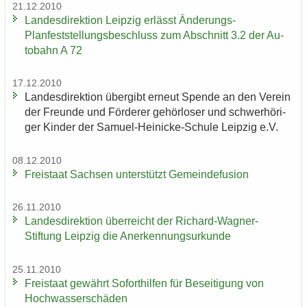
21.12.2010
Lan­des­di­rek­ti­on Leip­zig er­lässt Änderungs-​
Planfeststellungsbeschluss zum Ab­schnitt 3.2 der Au­
to­bahn A 72
17.12.2010
Lan­des­di­rek­ti­on über­gibt er­neut Spen­de an den Ver­ein
der Freun­de und För­de­rer ge­hör­lo­ser und schwer­hö­ri­
ger Kin­der der Samuel-​Heinicke-Schule Leip­zig e.V.
08.12.2010
Frei­staat Sach­sen un­ter­stützt Ge­mein­de­fu­si­on
26.11.2010
Lan­des­di­rek­ti­on über­reicht der Richard-​Wagner-
Stiftung Leip­zig die An­er­ken­nungs­ur­kun­de
25.11.2010
Frei­staat ge­währt So­fort­hil­fen für Be­sei­ti­gung von
Hoch­was­ser­schä­den