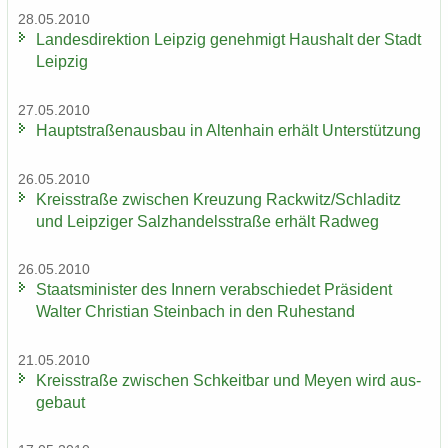
28.05.2010
Lan­des­di­rek­ti­on Leip­zig ge­neh­migt Haus­halt der Stadt
Leip­zig
27.05.2010
Haupt­stra­ßen­aus­bau in Al­ten­hain er­hält Un­ter­stüt­zung
26.05.2010
Kreis­stra­ße zwi­schen Kreu­zung Rack­witz/Schla­ditz
und Leip­zi­ger Salz­han­dels­stra­ße er­hält Rad­weg
26.05.2010
Staats­mi­nis­ter des In­nern ver­ab­schie­det Prä­si­dent
Wal­ter Chris­ti­an Stein­bach in den Ru­he­stand
21.05.2010
Kreis­stra­ße zwi­schen Schkeit­bar und Meyen wird aus­
ge­baut