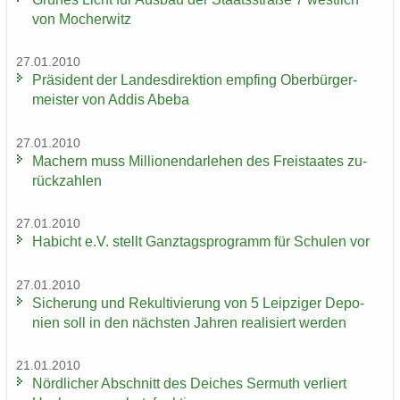
von Mo­cher­witz
27.01.2010
Prä­si­dent der Lan­des­di­rek­ti­on emp­fing Ober­bür­ger­
meis­ter von Addis Abeba
27.01.2010
Ma­chern muss Mil­lio­nen­dar­le­hen des Frei­staa­tes zu­
rück­zah­len
27.01.2010
Ha­bicht e.V. stellt Ganz­tags­pro­gramm für Schu­len vor
27.01.2010
Si­che­rung und Re­kul­ti­vie­rung von 5 Leip­zi­ger De­po­
nien soll in den nächs­ten Jah­ren rea­li­siert wer­den
21.01.2010
Nörd­li­cher Ab­schnitt des Dei­ches Ser­muth ver­liert