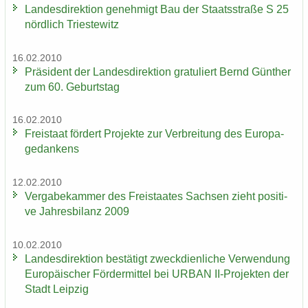
Lan­des­di­rek­ti­on ge­neh­migt Bau der Staats­stra­ße S 25
nörd­lich Tri­es­te­witz
16.02.2010
Prä­si­dent der Lan­des­di­rek­ti­on gra­tu­liert Bernd Gün­ther
zum 60. Ge­burts­tag
16.02.2010
Frei­staat för­dert Pro­jek­te zur Ver­brei­tung des Eu­ro­pa­
ge­dan­kens
12.02.2010
Ver­ga­be­kam­mer des Frei­staa­tes Sach­sen zieht po­si­ti­
ve Jah­res­bi­lanz 2009
10.02.2010
Lan­des­di­rek­ti­on be­stä­tigt zweck­dien­li­che Ver­wen­dung
Eu­ro­päi­scher För­der­mit­tel bei URBAN II-​Projekten der
Stadt Leip­zig