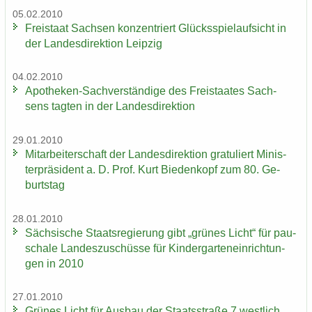
05.02.2010
Frei­staat Sach­sen kon­zen­triert Glücks­spiel­auf­sicht in
der Lan­des­di­rek­ti­on Leip­zig
04.02.2010
Apotheken-​Sachverständige des Frei­staa­tes Sach­
sens tag­ten in der Lan­des­di­rek­ti­on
29.01.2010
Mit­ar­bei­ter­schaft der Lan­des­di­rek­ti­on gra­tu­liert Mi­nis­
ter­prä­si­dent a. D. Prof. Kurt Bie­den­kopf zum 80. Ge­
burts­tag
28.01.2010
Säch­si­sche Staats­re­gie­rung gibt „grü­nes Licht“ für pau­
scha­le Lan­des­zu­schüs­se für Kin­der­gar­ten­ein­rich­tun­
gen in 2010
27.01.2010
Grü­nes Licht für Aus­bau der Staats­stra­ße 7 west­lich