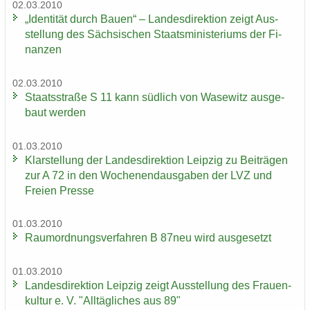
02.03.2010
„Iden­ti­tät durch Bauen“ – Lan­des­di­rek­ti­on zeigt Aus­
stel­lung des Säch­si­schen Staats­mi­nis­te­ri­ums der Fi­
nan­zen
02.03.2010
Staats­stra­ße S 11 kann süd­lich von Wase­witz aus­ge­
baut wer­den
01.03.2010
Klar­stel­lung der Lan­des­di­rek­ti­on Leip­zig zu Bei­trä­gen
zur A 72 in den Wo­chen­end­aus­ga­ben der LVZ und
Frei­en Pres­se
01.03.2010
Raum­ord­nungs­ver­fah­ren B 87neu wird aus­ge­setzt
01.03.2010
Lan­des­di­rek­ti­on Leip­zig zeigt Aus­stel­lung des Frau­en­
kul­tur e. V. "All­täg­li­ches aus 89"