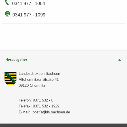
0341 977 - 1004
0341 977 - 1099
Herausgeber
Lan­des­di­rek­ti­on Sach­sen
Alt­chem­nit­zer Stra­ße 41
09120 Chem­nitz
Te­le­fon: 0371 532 - 0
Te­le­fax: 0371 532 - 1929
E-​Mail:
post[at]lds.sach­sen.de