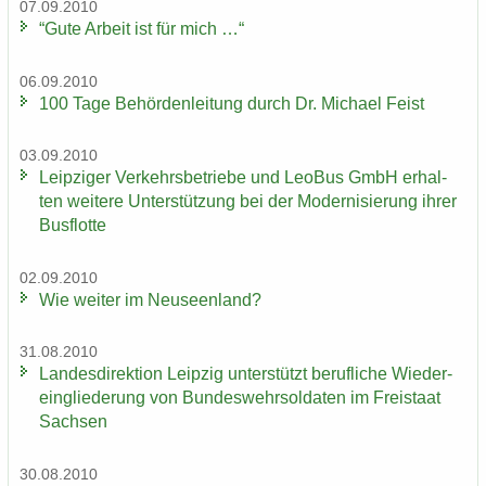
07.09.2010
“Gute Ar­beit ist für mich …“
06.09.2010
100 Tage Be­hör­den­lei­tung durch Dr. Mi­cha­el Feist
03.09.2010
Leip­zi­ger Ver­kehrs­be­trie­be und LeoBus GmbH er­hal­
ten wei­te­re Un­ter­stüt­zung bei der Mo­der­ni­sie­rung ihrer
Bus­flot­te
02.09.2010
Wie wei­ter im Neu­seen­land?
31.08.2010
Lan­des­di­rek­ti­on Leip­zig un­ter­stützt be­ruf­li­che Wie­der­
ein­glie­de­rung von Bun­des­wehr­sol­da­ten im Frei­staat
Sach­sen
30.08.2010