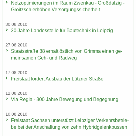
Netz­op­ti­mie­run­gen im Raum Zwenkau - Groß­dal­zig -
Groitzsch er­hö­hen Ver­sor­gungs­si­cher­heit
30.08.2010
20 Jahre Lan­des­stel­le für Bau­tech­nik in Leip­zig
27.08.2010
Staats­stra­ße 38 er­hält öst­lich von Grim­ma einen ge­
mein­sa­men Geh- und Rad­weg
17.08.2010
Frei­staat för­dert Aus­bau der Lütz­ner Stra­ße
12.08.2010
Via Regia - 800 Jahre Be­we­gung und Be­geg­nung
10.08.2010
Frei­staat Sach­sen un­ter­stützt Leip­zi­ger Ver­kehrs­be­trie­
be bei der An­schaf­fung von zehn Hy­brid­ge­lenk­bus­sen