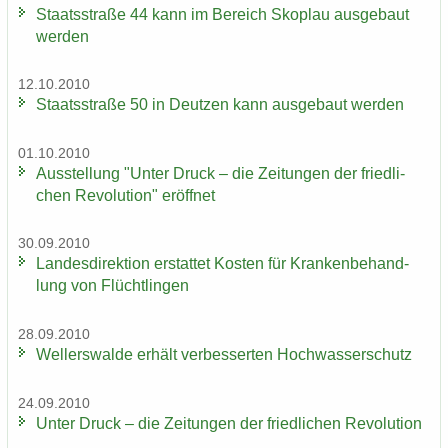
Staats­stra­ße 44 kann im Be­reich Sko­plau aus­ge­baut
wer­den
12.10.2010
Staats­stra­ße 50 in Deut­zen kann aus­ge­baut wer­den
01.10.2010
Aus­stel­lung "Unter Druck – die Zei­tun­gen der fried­li­
chen Re­vo­lu­ti­on" er­öff­net
30.09.2010
Lan­des­di­rek­ti­on er­stat­tet Kos­ten für Kran­ken­be­hand­
lung von Flücht­lin­gen
28.09.2010
Wel­ler­s­wal­de er­hält ver­bes­ser­ten Hoch­was­ser­schutz
24.09.2010
Unter Druck – die Zei­tun­gen der fried­li­chen Re­vo­lu­ti­on