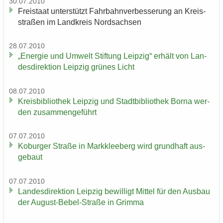
30.07.2010
Frei­staat un­ter­stützt Fahr­bahn­ver­bes­se­rung an Kreis­
stra­ßen im Land­kreis Nord­sach­sen
28.07.2010
„En­er­gie und Um­welt Stif­tung Leip­zig“ er­hält von Lan­
des­di­rek­ti­on Leip­zig grü­nes Licht
08.07.2010
Kreis­bi­blio­thek Leip­zig und Stadt­bi­blio­thek Borna wer­
den zu­sam­men­ge­führt
07.07.2010
Ko­bur­ger Stra­ße in Mark­klee­berg wird grund­haft aus­
ge­baut
07.07.2010
Lan­des­di­rek­ti­on Leip­zig be­wil­ligt Mit­tel für den Aus­bau
der August-​Bebel-Straße in Grim­ma