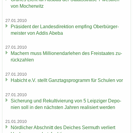
von Mo­cher­witz
27.01.2010
Prä­si­dent der Lan­des­di­rek­ti­on emp­fing Ober­bür­ger­
meis­ter von Addis Abeba
27.01.2010
Ma­chern muss Mil­lio­nen­dar­le­hen des Frei­staa­tes zu­
rück­zah­len
27.01.2010
Ha­bicht e.V. stellt Ganz­tags­pro­gramm für Schu­len vor
27.01.2010
Si­che­rung und Re­kul­ti­vie­rung von 5 Leip­zi­ger De­po­
nien soll in den nächs­ten Jah­ren rea­li­siert wer­den
21.01.2010
Nörd­li­cher Ab­schnitt des Dei­ches Ser­muth ver­liert