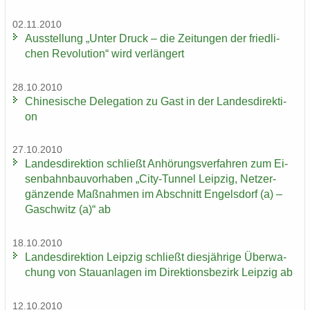
02.11.2010
Aus­stel­lung „Unter Druck – die Zei­tun­gen der fried­li­
chen Re­vo­lu­ti­on“ wird ver­län­gert
28.10.2010
Chi­ne­si­sche De­le­ga­ti­on zu Gast in der Lan­des­di­rek­ti­
on
27.10.2010
Lan­des­di­rek­ti­on schließt An­hö­rungs­ver­fah­ren zum Ei­
sen­bahn­bau­vor­ha­ben „City-​Tunnel Leip­zig, Netz­er­
gän­zen­de Maß­nah­men im Ab­schnitt En­gels­dorf (a) –
Gaschwitz (a)“ ab
18.10.2010
Lan­des­di­rek­ti­on Leip­zig schließt dies­jäh­ri­ge Über­wa­
chung von Stau­an­la­gen im Di­rek­ti­ons­be­zirk Leip­zig ab
12.10.2010