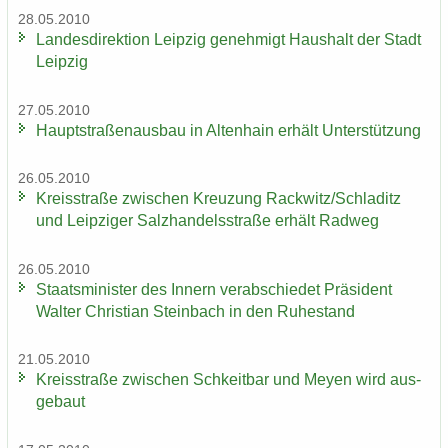
28.05.2010
Lan­des­di­rek­ti­on Leip­zig ge­neh­migt Haus­halt der Stadt
Leip­zig
27.05.2010
Haupt­stra­ßen­aus­bau in Al­ten­hain er­hält Un­ter­stüt­zung
26.05.2010
Kreis­stra­ße zwi­schen Kreu­zung Rack­witz/Schla­ditz
und Leip­zi­ger Salz­han­dels­stra­ße er­hält Rad­weg
26.05.2010
Staats­mi­nis­ter des In­nern ver­ab­schie­det Prä­si­dent
Wal­ter Chris­ti­an Stein­bach in den Ru­he­stand
21.05.2010
Kreis­stra­ße zwi­schen Schkeit­bar und Meyen wird aus­
ge­baut