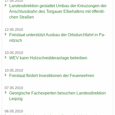
17.05.2010
Lan­des­di­rek­ti­on ge­stat­tet Umbau der Kreu­zun­gen der
An­schluss­bahn des Tor­gau­er El­be­ha­fens mit öf­fent­li­
chen Stra­ßen
12.05.2010
Frei­staat un­ter­stützt Aus­bau der Orts­durch­fahrt in Pa­
nitzsch
10.05.2010
WEV kann Holz­schred­de­r­an­la­ge be­trei­ben
10.05.2010
Frei­staat för­dert In­ves­ti­tio­nen der Feu­er­weh­ren
07.05.2010
Ge­or­gi­sche Fach­ex­per­ten be­su­chen Lan­des­di­rek­ti­on
Leip­zig
06.05.2010