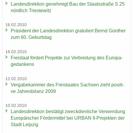
Lan­des­di­rek­ti­on ge­neh­migt Bau der Staats­stra­ße S 25
nörd­lich Tri­es­te­witz
16.02.2010
Prä­si­dent der Lan­des­di­rek­ti­on gra­tu­liert Bernd Gün­ther
zum 60. Ge­burts­tag
16.02.2010
Frei­staat för­dert Pro­jek­te zur Ver­brei­tung des Eu­ro­pa­
ge­dan­kens
12.02.2010
Ver­ga­be­kam­mer des Frei­staa­tes Sach­sen zieht po­si­ti­
ve Jah­res­bi­lanz 2009
10.02.2010
Lan­des­di­rek­ti­on be­stä­tigt zweck­dien­li­che Ver­wen­dung
Eu­ro­päi­scher För­der­mit­tel bei URBAN II-​Projekten der
Stadt Leip­zig