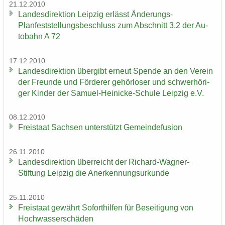
21.12.2010
Lan­des­di­rek­ti­on Leip­zig er­lässt Änderungs-​
Planfeststellungsbeschluss zum Ab­schnitt 3.2 der Au­
to­bahn A 72
17.12.2010
Lan­des­di­rek­ti­on über­gibt er­neut Spen­de an den Ver­ein
der Freun­de und För­de­rer ge­hör­lo­ser und schwer­hö­ri­
ger Kin­der der Samuel-​Heinicke-Schule Leip­zig e.V.
08.12.2010
Frei­staat Sach­sen un­ter­stützt Ge­mein­de­fu­si­on
26.11.2010
Lan­des­di­rek­ti­on über­reicht der Richard-​Wagner-
Stiftung Leip­zig die An­er­ken­nungs­ur­kun­de
25.11.2010
Frei­staat ge­währt So­fort­hil­fen für Be­sei­ti­gung von
Hoch­was­ser­schä­den