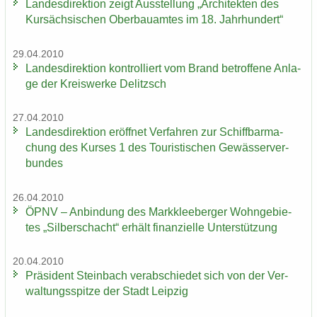
Lan­des­di­rek­ti­on zeigt Aus­stel­lung „Ar­chi­tek­ten des
Kur­säch­si­schen Ober­bau­am­tes im 18. Jahr­hun­dert“
29.04.2010
Lan­des­di­rek­ti­on kon­trol­liert vom Brand be­trof­fe­ne An­la­
ge der Kreis­wer­ke De­litzsch
27.04.2010
Lan­des­di­rek­ti­on er­öff­net Ver­fah­ren zur Schiff­bar­ma­
chung des Kur­ses 1 des Tou­ris­ti­schen Ge­wäs­ser­ver­
bun­des
26.04.2010
ÖPNV – An­bin­dung des Mark­klee­ber­ger Wohn­ge­bie­
tes „Sil­ber­schacht“ er­hält fi­nan­zi­el­le Un­ter­stüt­zung
20.04.2010
Prä­si­dent Stein­bach ver­ab­schie­det sich von der Ver­
wal­tungs­spit­ze der Stadt Leip­zig