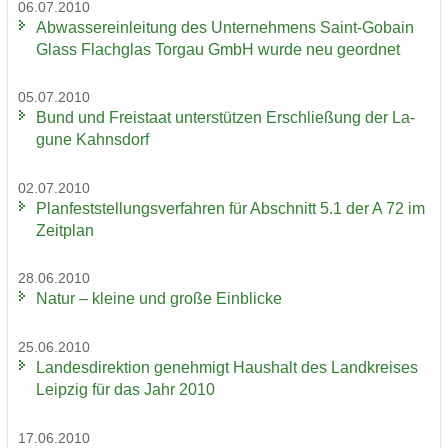
06.07.2010
Ab­was­ser­ein­lei­tung des Un­ter­neh­mens Saint-​Gobain
Glass Flach­glas Tor­gau GmbH wurde neu ge­ord­net
05.07.2010
Bund und Frei­staat un­ter­stüt­zen Er­schlie­ßung der La­
gu­ne Kahns­dorf
02.07.2010
Plan­fest­stel­lungs­ver­fah­ren für Ab­schnitt 5.1 der A 72 im
Zeit­plan
28.06.2010
Natur – klei­ne und große Ein­bli­cke
25.06.2010
Lan­des­di­rek­ti­on ge­neh­migt Haus­halt des Land­krei­ses
Leip­zig für das Jahr 2010
17.06.2010