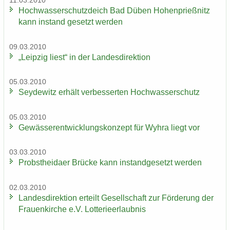
11.03.2010
Hoch­was­ser­schutz­deich Bad Düben Ho­hen­prieß­nitz
kann in­stand ge­setzt wer­den
09.03.2010
„Leip­zig liest“ in der Lan­des­di­rek­ti­on
05.03.2010
Sey­de­witz er­hält ver­bes­ser­ten Hoch­was­ser­schutz
05.03.2010
Ge­wäs­ser­ent­wick­lungs­kon­zept für Wyhra liegt vor
03.03.2010
Probst­hei­da­er Brü­cke kann in­stand­ge­setzt wer­den
02.03.2010
Lan­des­di­rek­ti­on er­teilt Ge­sell­schaft zur För­de­rung der
Frau­en­kir­che e.V. Lot­te­rie­er­laub­nis