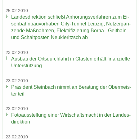
25.02.2010
Lan­des­di­rek­ti­on schließt An­hö­rungs­ver­fah­ren zum Ei­
sen­bahn­bau­vor­ha­ben City-​Tunnel Leip­zig, Netz­er­gän­
zen­de Maß­nah­men, Elek­tri­fi­zie­rung Borna - Geit­hain
und Schalt­pos­ten Neu­kie­ritzsch ab
23.02.2010
Aus­bau der Orts­durch­fahrt in Glas­ten er­hält fi­nan­zi­el­le
Un­ter­stüt­zung
23.02.2010
Prä­si­dent Stein­bach nimmt an Be­ra­tung der Ober­meis­
ter teil
23.02.2010
Fo­to­aus­stel­lung einer Wirt­schafts­macht in der Lan­des­
di­rek­ti­on
23.02.2010