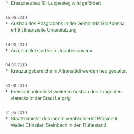
Er­satz­neu­bau für Lup­pe­steg wird ge­för­dert
15.06.2010
Aus­bau des Pös­gra­bens in der Ge­mein­de Groß­pös­na
er­hält fi­nan­zi­el­le Un­ter­stüt­zung
14.06.2010
Arz­nei­mit­tel sind kein Ur­laubs­sou­ve­nir
04.06.2010
Kreu­zungs­be­rei­che in Altran­städt wer­den neu ge­stal­tet
03.06.2010
Frei­staat un­ter­stützt wei­te­ren Aus­bau des Tan­gen­ten­
vier­ecks in der Stadt Leip­zig
31.05.2010
Staats­mi­nis­ter des In­nern ver­ab­schie­det Prä­si­dent
Wal­ter Chris­ti­an Stein­bach in den Ru­he­stand