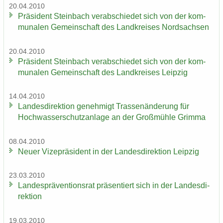
20.04.2010
Prä­si­dent Stein­bach ver­ab­schie­det sich von der kom­
mu­na­len Ge­mein­schaft des Land­krei­ses Nord­sach­sen
20.04.2010
Prä­si­dent Stein­bach ver­ab­schie­det sich von der kom­
mu­na­len Ge­mein­schaft des Land­krei­ses Leip­zig
14.04.2010
Lan­des­di­rek­ti­on ge­neh­migt Tras­sen­än­de­rung für
Hoch­was­ser­schutz­an­la­ge an der Groß­müh­le Grim­ma
08.04.2010
Neuer Vi­ze­prä­si­dent in der Lan­des­di­rek­ti­on Leip­zig
23.03.2010
Lan­des­prä­ven­ti­ons­rat prä­sen­tiert sich in der Lan­des­di­
rek­ti­on
19.03.2010