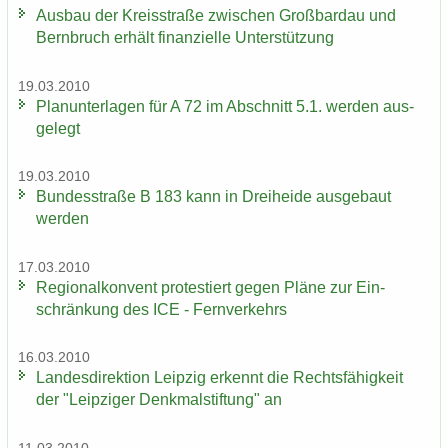
Aus­bau der Kreis­stra­ße zwi­schen Groß­bardau und
Bern­bruch er­hält fi­nan­zi­el­le Un­ter­stüt­zung
19.03.2010
Plan­un­ter­la­gen für A 72 im Ab­schnitt 5.1. wer­den aus­
ge­legt
19.03.2010
Bun­des­stra­ße B 183 kann in Drei­hei­de aus­ge­baut
wer­den
17.03.2010
Re­gio­nal­kon­vent pro­tes­tiert gegen Pläne zur Ein­
schrän­kung des ICE - Fern­ver­kehrs
16.03.2010
Lan­des­di­rek­ti­on Leip­zig er­kennt die Rechts­fä­hig­keit
der "Leip­zi­ger Denk­mal­stif­tung" an