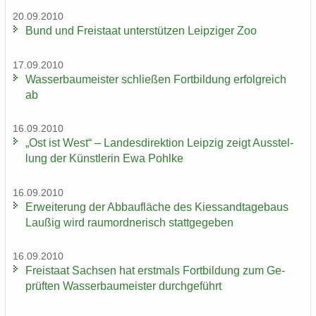
20.09.2010
Bund und Frei­staat un­ter­stüt­zen Leip­zi­ger Zoo
17.09.2010
Was­ser­bau­meis­ter schlie­ßen Fort­bil­dung er­folg­reich
ab
16.09.2010
„Ost ist West“ – Lan­des­di­rek­ti­on Leip­zig zeigt Aus­stel­
lung der Künst­le­rin Ewa Pohl­ke
16.09.2010
Er­wei­te­rung der Ab­bau­flä­che des Kies­sand­ta­ge­baus
Lau­ßig wird raum­ord­ne­risch statt­ge­ge­ben
16.09.2010
Frei­staat Sach­sen hat erst­mals Fort­bil­dung zum Ge­
prüf­ten Was­ser­bau­meis­ter durch­ge­führt