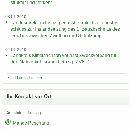
struk­tur und Ver­kehr
08.01.2010
Lan­des­di­rek­ti­on Leip­zig er­lässt Plan­fest­stel­lungs­be­
schluss zur In­stand­set­zung des 1. Bau­ab­schnitts des
Dei­ches zwi­schen Zwet­hau und Schütz­berg
04.01.2010
Land­kreis Mit­tel­sach­sen ver­lässt Zweck­ver­band für
den Nah­ver­kehrs­raum Leip­zig (ZVNL)
Liste re­du­zie­ren ...
Ihr Kon­takt vor Ort
Dienst­stel­le Leip­zig
Mandy Peschang