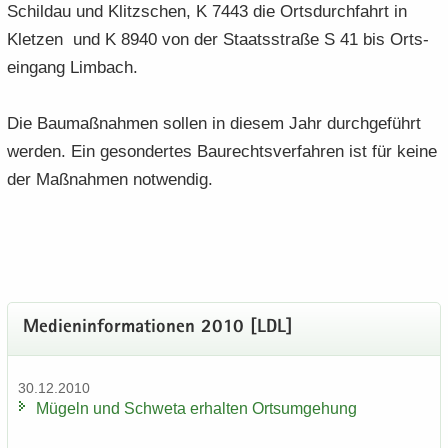
Schildau und Klitz­schen, K 7443 die Orts­durch­fahrt in
Klet­zen und K 8940 von der Staats­stra­ße S 41 bis Orts­
ein­gang Lim­bach.
Die Bau­maß­nah­men sol­len in die­sem Jahr durch­ge­führt
wer­den. Ein ge­son­der­tes Bau­rechts­ver­fah­ren ist für keine
der Maß­nah­men not­wen­dig.
Me­di­en­in­for­ma­tio­nen 2010 [LDL]
30.12.2010
Mü­geln und Schwe­ta er­hal­ten Orts­um­ge­hung