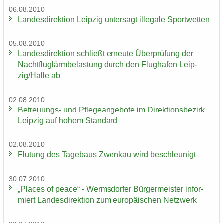
06.08.2010
Lan­des­di­rek­ti­on Leip­zig un­ter­sagt il­le­ga­le Sport­wet­ten
05.08.2010
Lan­des­di­rek­ti­on schließt er­neu­te Über­prü­fung der
Nacht­flug­lärm­be­las­tung durch den Flug­ha­fen Leip­
zig/Halle ab
02.08.2010
Betreuungs-​ und Pfle­ge­an­ge­bo­te im Di­rek­ti­ons­be­zirk
Leip­zig auf hohem Stan­dard
02.08.2010
Flu­tung des Ta­ge­baus Zwenkau wird be­schleu­nigt
30.07.2010
„Places of peace“ - Werms­dor­fer Bür­ger­meis­ter in­for­
miert Lan­des­di­rek­ti­on zum eu­ro­päi­schen Netz­werk