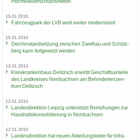
Hoch­was­ser­schutz­funk­ti­on
15.01.2010
Fahr­zeug­park der LVB wird wei­ter mo­der­ni­siert
15.01.2010
Deich­in­stand­set­zung zwi­schen Zwet­hau und Schütz­
berg kann fort­ge­setzt wer­den
13.01.2010
Kreis­kran­ken­haus De­litzsch er­wirbt Ge­schäfts­an­tei­le
des Land­krei­ses Nord­sach­sen am Be­hin­der­ten­zen­
trum De­litzsch
12.01.2010
Lan­des­di­rek­ti­on Leip­zig un­ter­stützt Be­mü­hun­gen zur
Haus­halts­kon­so­li­die­rung in Nord­sach­sen
12.01.2010
Lan­des­di­rek­ti­on hat neuen Ab­tei­lungs­lei­ter für In­fra­