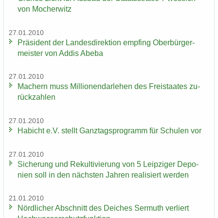
von Mo­cher­witz
27.01.2010
Prä­si­dent der Lan­des­di­rek­ti­on emp­fing Ober­bür­ger­
meis­ter von Addis Abeba
27.01.2010
Ma­chern muss Mil­lio­nen­dar­le­hen des Frei­staa­tes zu­
rück­zah­len
27.01.2010
Ha­bicht e.V. stellt Ganz­tags­pro­gramm für Schu­len vor
27.01.2010
Si­che­rung und Re­kul­ti­vie­rung von 5 Leip­zi­ger De­po­
nien soll in den nächs­ten Jah­ren rea­li­siert wer­den
21.01.2010
Nörd­li­cher Ab­schnitt des Dei­ches Ser­muth ver­liert