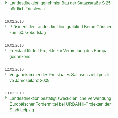
Lan­des­di­rek­ti­on ge­neh­migt Bau der Staats­stra­ße S 25
nörd­lich Tri­es­te­witz
16.02.2010
Prä­si­dent der Lan­des­di­rek­ti­on gra­tu­liert Bernd Gün­ther
zum 60. Ge­burts­tag
16.02.2010
Frei­staat för­dert Pro­jek­te zur Ver­brei­tung des Eu­ro­pa­
ge­dan­kens
12.02.2010
Ver­ga­be­kam­mer des Frei­staa­tes Sach­sen zieht po­si­ti­
ve Jah­res­bi­lanz 2009
10.02.2010
Lan­des­di­rek­ti­on be­stä­tigt zweck­dien­li­che Ver­wen­dung
Eu­ro­päi­scher För­der­mit­tel bei URBAN II-​Projekten der
Stadt Leip­zig