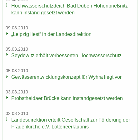
Hoch­was­ser­schutz­deich Bad Düben Ho­hen­prieß­nitz
kann in­stand ge­setzt wer­den
09.03.2010
„Leip­zig liest“ in der Lan­des­di­rek­ti­on
05.03.2010
Sey­de­witz er­hält ver­bes­ser­ten Hoch­was­ser­schutz
05.03.2010
Ge­wäs­ser­ent­wick­lungs­kon­zept für Wyhra liegt vor
03.03.2010
Probst­hei­da­er Brü­cke kann in­stand­ge­setzt wer­den
02.03.2010
Lan­des­di­rek­ti­on er­teilt Ge­sell­schaft zur För­de­rung der
Frau­en­kir­che e.V. Lot­te­rie­er­laub­nis