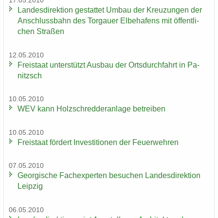
17.05.2010
Lan­des­di­rek­ti­on ge­stat­tet Umbau der Kreu­zun­gen der
An­schluss­bahn des Tor­gau­er El­be­ha­fens mit öf­fent­li­
chen Stra­ßen
12.05.2010
Frei­staat un­ter­stützt Aus­bau der Orts­durch­fahrt in Pa­
nitzsch
10.05.2010
WEV kann Holz­schred­de­r­an­la­ge be­trei­ben
10.05.2010
Frei­staat för­dert In­ves­ti­tio­nen der Feu­er­weh­ren
07.05.2010
Ge­or­gi­sche Fach­ex­per­ten be­su­chen Lan­des­di­rek­ti­on
Leip­zig
06.05.2010