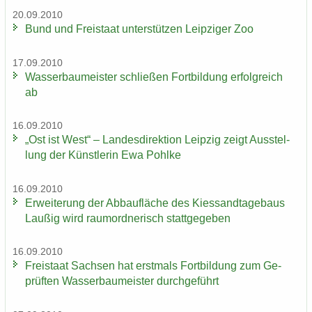
20.09.2010
Bund und Frei­staat un­ter­stüt­zen Leip­zi­ger Zoo
17.09.2010
Was­ser­bau­meis­ter schlie­ßen Fort­bil­dung er­folg­reich
ab
16.09.2010
„Ost ist West“ – Lan­des­di­rek­ti­on Leip­zig zeigt Aus­stel­
lung der Künst­le­rin Ewa Pohl­ke
16.09.2010
Er­wei­te­rung der Ab­bau­flä­che des Kies­sand­ta­ge­baus
Lau­ßig wird raum­ord­ne­risch statt­ge­ge­ben
16.09.2010
Frei­staat Sach­sen hat erst­mals Fort­bil­dung zum Ge­
prüf­ten Was­ser­bau­meis­ter durch­ge­führt