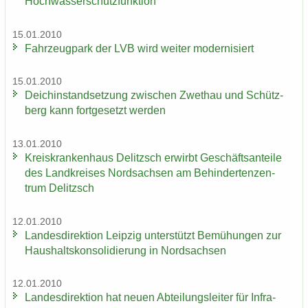
Hoch­was­ser­schutz­funk­ti­on
15.01.2010
Fahr­zeug­park der LVB wird wei­ter mo­der­ni­siert
15.01.2010
Deich­in­stand­set­zung zwi­schen Zwet­hau und Schütz­
berg kann fort­ge­setzt wer­den
13.01.2010
Kreis­kran­ken­haus De­litzsch er­wirbt Ge­schäfts­an­tei­le
des Land­krei­ses Nord­sach­sen am Be­hin­der­ten­zen­
trum De­litzsch
12.01.2010
Lan­des­di­rek­ti­on Leip­zig un­ter­stützt Be­mü­hun­gen zur
Haus­halts­kon­so­li­die­rung in Nord­sach­sen
12.01.2010
Lan­des­di­rek­ti­on hat neuen Ab­tei­lungs­lei­ter für In­fra­