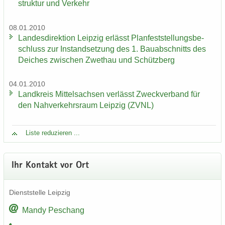
struk­tur und Ver­kehr
08.01.2010
Lan­des­di­rek­ti­on Leip­zig er­lässt Plan­fest­stel­lungs­be­
schluss zur In­stand­set­zung des 1. Bau­ab­schnitts des
Dei­ches zwi­schen Zwet­hau und Schütz­berg
04.01.2010
Land­kreis Mit­tel­sach­sen ver­lässt Zweck­ver­band für
den Nah­ver­kehrs­raum Leip­zig (ZVNL)
Liste re­du­zie­ren ...
Ihr Kon­takt vor Ort
Dienst­stel­le Leip­zig
Mandy Peschang