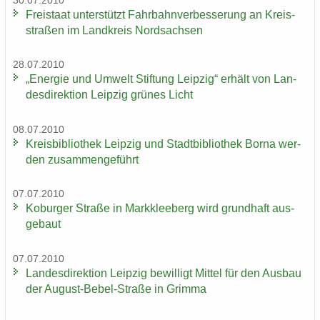
30.07.2010
Frei­staat un­ter­stützt Fahr­bahn­ver­bes­se­rung an Kreis­
stra­ßen im Land­kreis Nord­sach­sen
28.07.2010
„En­er­gie und Um­welt Stif­tung Leip­zig“ er­hält von Lan­
des­di­rek­ti­on Leip­zig grü­nes Licht
08.07.2010
Kreis­bi­blio­thek Leip­zig und Stadt­bi­blio­thek Borna wer­
den zu­sam­men­ge­führt
07.07.2010
Ko­bur­ger Stra­ße in Mark­klee­berg wird grund­haft aus­
ge­baut
07.07.2010
Lan­des­di­rek­ti­on Leip­zig be­wil­ligt Mit­tel für den Aus­bau
der August-​Bebel-Straße in Grim­ma