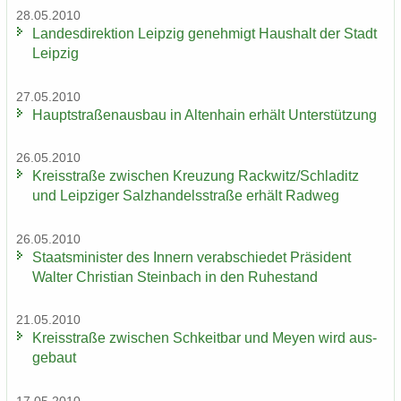
28.05.2010
Lan­des­di­rek­ti­on Leip­zig ge­neh­migt Haus­halt der Stadt
Leip­zig
27.05.2010
Haupt­stra­ßen­aus­bau in Al­ten­hain er­hält Un­ter­stüt­zung
26.05.2010
Kreis­stra­ße zwi­schen Kreu­zung Rack­witz/Schla­ditz
und Leip­zi­ger Salz­han­dels­stra­ße er­hält Rad­weg
26.05.2010
Staats­mi­nis­ter des In­nern ver­ab­schie­det Prä­si­dent
Wal­ter Chris­ti­an Stein­bach in den Ru­he­stand
21.05.2010
Kreis­stra­ße zwi­schen Schkeit­bar und Meyen wird aus­
ge­baut