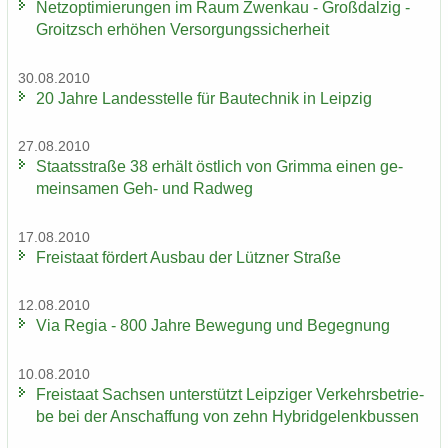
Netz­op­ti­mie­run­gen im Raum Zwenkau - Groß­dal­zig -
Groitzsch er­hö­hen Ver­sor­gungs­si­cher­heit
30.08.2010
20 Jahre Lan­des­stel­le für Bau­tech­nik in Leip­zig
27.08.2010
Staats­stra­ße 38 er­hält öst­lich von Grim­ma einen ge­
mein­sa­men Geh- und Rad­weg
17.08.2010
Frei­staat för­dert Aus­bau der Lütz­ner Stra­ße
12.08.2010
Via Regia - 800 Jahre Be­we­gung und Be­geg­nung
10.08.2010
Frei­staat Sach­sen un­ter­stützt Leip­zi­ger Ver­kehrs­be­trie­
be bei der An­schaf­fung von zehn Hy­brid­ge­lenk­bus­sen