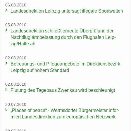
06.08.2010
Lan­des­di­rek­ti­on Leip­zig un­ter­sagt il­le­ga­le Sport­wet­ten
05.08.2010
Lan­des­di­rek­ti­on schließt er­neu­te Über­prü­fung der
Nacht­flug­lärm­be­las­tung durch den Flug­ha­fen Leip­
zig/Halle ab
02.08.2010
Betreuungs-​ und Pfle­ge­an­ge­bo­te im Di­rek­ti­ons­be­zirk
Leip­zig auf hohem Stan­dard
02.08.2010
Flu­tung des Ta­ge­baus Zwenkau wird be­schleu­nigt
30.07.2010
„Places of peace“ - Werms­dor­fer Bür­ger­meis­ter in­for­
miert Lan­des­di­rek­ti­on zum eu­ro­päi­schen Netz­werk