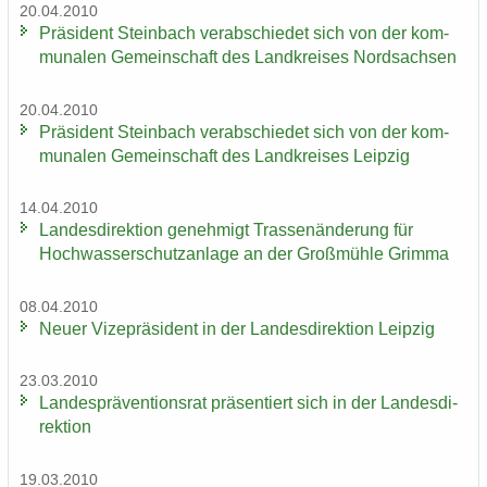
20.04.2010
Prä­si­dent Stein­bach ver­ab­schie­det sich von der kom­
mu­na­len Ge­mein­schaft des Land­krei­ses Nord­sach­sen
20.04.2010
Prä­si­dent Stein­bach ver­ab­schie­det sich von der kom­
mu­na­len Ge­mein­schaft des Land­krei­ses Leip­zig
14.04.2010
Lan­des­di­rek­ti­on ge­neh­migt Tras­sen­än­de­rung für
Hoch­was­ser­schutz­an­la­ge an der Groß­müh­le Grim­ma
08.04.2010
Neuer Vi­ze­prä­si­dent in der Lan­des­di­rek­ti­on Leip­zig
23.03.2010
Lan­des­prä­ven­ti­ons­rat prä­sen­tiert sich in der Lan­des­di­
rek­ti­on
19.03.2010