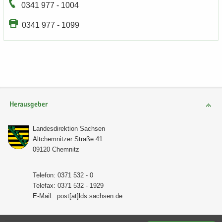
0341 977 - 1004
0341 977 - 1099
Herausgeber
Lan­des­di­rek­ti­on Sach­sen
Alt­chem­nit­zer Stra­ße 41
09120 Chem­nitz
Te­le­fon: 0371 532 - 0
Te­le­fax: 0371 532 - 1929
E-​Mail:
post[at]lds.sach­sen.de