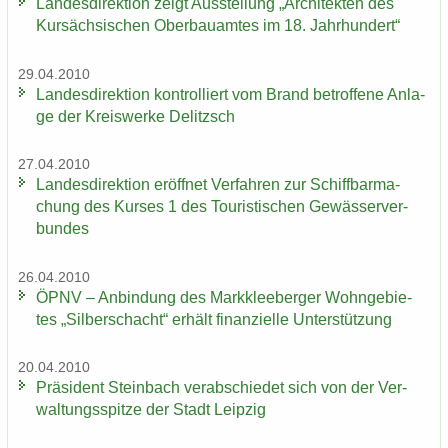
Lan­des­di­rek­ti­on zeigt Aus­stel­lung „Ar­chi­tek­ten des
Kur­säch­si­schen Ober­bau­am­tes im 18. Jahr­hun­dert“
29.04.2010
Lan­des­di­rek­ti­on kon­trol­liert vom Brand be­trof­fe­ne An­la­
ge der Kreis­wer­ke De­litzsch
27.04.2010
Lan­des­di­rek­ti­on er­öff­net Ver­fah­ren zur Schiff­bar­ma­
chung des Kur­ses 1 des Tou­ris­ti­schen Ge­wäs­ser­ver­
bun­des
26.04.2010
ÖPNV – An­bin­dung des Mark­klee­ber­ger Wohn­ge­bie­
tes „Sil­ber­schacht“ er­hält fi­nan­zi­el­le Un­ter­stüt­zung
20.04.2010
Prä­si­dent Stein­bach ver­ab­schie­det sich von der Ver­
wal­tungs­spit­ze der Stadt Leip­zig