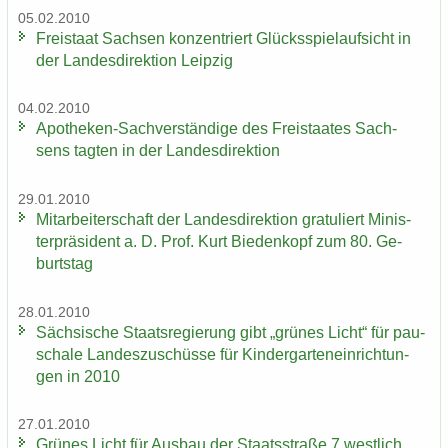
05.02.2010
Frei­staat Sach­sen kon­zen­triert Glücks­spiel­auf­sicht in
der Lan­des­di­rek­ti­on Leip­zig
04.02.2010
Apotheken-​Sachverständige des Frei­staa­tes Sach­
sens tag­ten in der Lan­des­di­rek­ti­on
29.01.2010
Mit­ar­bei­ter­schaft der Lan­des­di­rek­ti­on gra­tu­liert Mi­nis­
ter­prä­si­dent a. D. Prof. Kurt Bie­den­kopf zum 80. Ge­
burts­tag
28.01.2010
Säch­si­sche Staats­re­gie­rung gibt „grü­nes Licht“ für pau­
scha­le Lan­des­zu­schüs­se für Kin­der­gar­ten­ein­rich­tun­
gen in 2010
27.01.2010
Grü­nes Licht für Aus­bau der Staats­stra­ße 7 west­lich