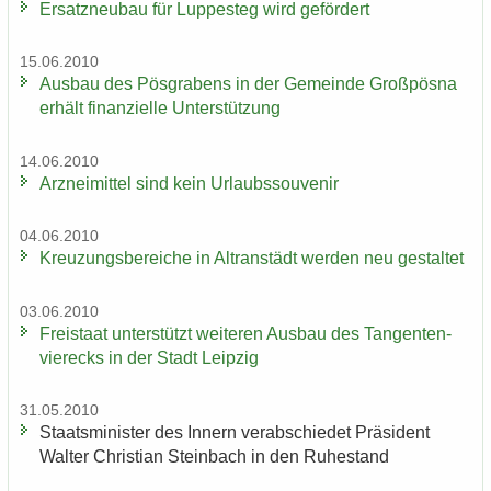
Er­satz­neu­bau für Lup­pe­steg wird ge­för­dert
15.06.2010
Aus­bau des Pös­gra­bens in der Ge­mein­de Groß­pös­na
er­hält fi­nan­zi­el­le Un­ter­stüt­zung
14.06.2010
Arz­nei­mit­tel sind kein Ur­laubs­sou­ve­nir
04.06.2010
Kreu­zungs­be­rei­che in Altran­städt wer­den neu ge­stal­tet
03.06.2010
Frei­staat un­ter­stützt wei­te­ren Aus­bau des Tan­gen­ten­
vier­ecks in der Stadt Leip­zig
31.05.2010
Staats­mi­nis­ter des In­nern ver­ab­schie­det Prä­si­dent
Wal­ter Chris­ti­an Stein­bach in den Ru­he­stand