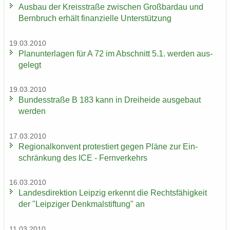
Aus­bau der Kreis­stra­ße zwi­schen Groß­bardau und
Bern­bruch er­hält fi­nan­zi­el­le Un­ter­stüt­zung
19.03.2010
Plan­un­ter­la­gen für A 72 im Ab­schnitt 5.1. wer­den aus­
ge­legt
19.03.2010
Bun­des­stra­ße B 183 kann in Drei­hei­de aus­ge­baut
wer­den
17.03.2010
Re­gio­nal­kon­vent pro­tes­tiert gegen Pläne zur Ein­
schrän­kung des ICE - Fern­ver­kehrs
16.03.2010
Lan­des­di­rek­ti­on Leip­zig er­kennt die Rechts­fä­hig­keit
der "Leip­zi­ger Denk­mal­stif­tung" an
11.03.2010