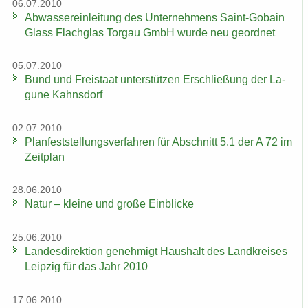
06.07.2010
Ab­was­ser­ein­lei­tung des Un­ter­neh­mens Saint-​Gobain
Glass Flach­glas Tor­gau GmbH wurde neu ge­ord­net
05.07.2010
Bund und Frei­staat un­ter­stüt­zen Er­schlie­ßung der La­
gu­ne Kahns­dorf
02.07.2010
Plan­fest­stel­lungs­ver­fah­ren für Ab­schnitt 5.1 der A 72 im
Zeit­plan
28.06.2010
Natur – klei­ne und große Ein­bli­cke
25.06.2010
Lan­des­di­rek­ti­on ge­neh­migt Haus­halt des Land­krei­ses
Leip­zig für das Jahr 2010
17.06.2010