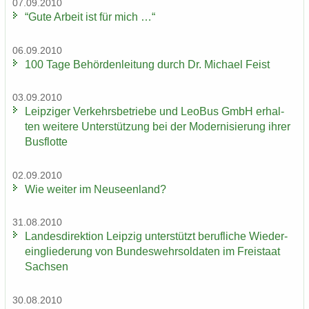
07.09.2010
“Gute Ar­beit ist für mich …“
06.09.2010
100 Tage Be­hör­den­lei­tung durch Dr. Mi­cha­el Feist
03.09.2010
Leip­zi­ger Ver­kehrs­be­trie­be und LeoBus GmbH er­hal­
ten wei­te­re Un­ter­stüt­zung bei der Mo­der­ni­sie­rung ihrer
Bus­flot­te
02.09.2010
Wie wei­ter im Neu­seen­land?
31.08.2010
Lan­des­di­rek­ti­on Leip­zig un­ter­stützt be­ruf­li­che Wie­der­
ein­glie­de­rung von Bun­des­wehr­sol­da­ten im Frei­staat
Sach­sen
30.08.2010