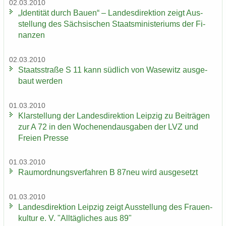
02.03.2010
„Iden­ti­tät durch Bauen“ – Lan­des­di­rek­ti­on zeigt Aus­
stel­lung des Säch­si­schen Staats­mi­nis­te­ri­ums der Fi­
nan­zen
02.03.2010
Staats­stra­ße S 11 kann süd­lich von Wase­witz aus­ge­
baut wer­den
01.03.2010
Klar­stel­lung der Lan­des­di­rek­ti­on Leip­zig zu Bei­trä­gen
zur A 72 in den Wo­chen­end­aus­ga­ben der LVZ und
Frei­en Pres­se
01.03.2010
Raum­ord­nungs­ver­fah­ren B 87neu wird aus­ge­setzt
01.03.2010
Lan­des­di­rek­ti­on Leip­zig zeigt Aus­stel­lung des Frau­en­
kul­tur e. V. "All­täg­li­ches aus 89"