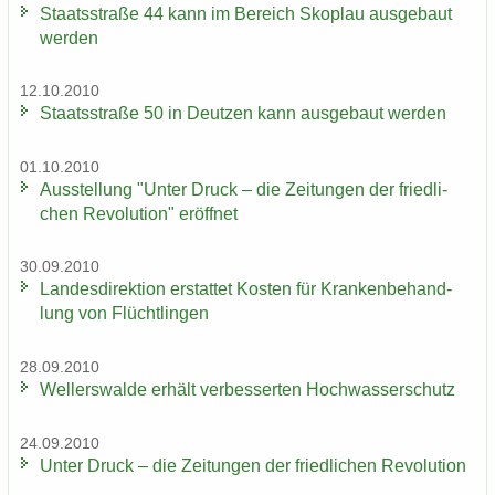
Staats­stra­ße 44 kann im Be­reich Sko­plau aus­ge­baut
wer­den
12.10.2010
Staats­stra­ße 50 in Deut­zen kann aus­ge­baut wer­den
01.10.2010
Aus­stel­lung "Unter Druck – die Zei­tun­gen der fried­li­
chen Re­vo­lu­ti­on" er­öff­net
30.09.2010
Lan­des­di­rek­ti­on er­stat­tet Kos­ten für Kran­ken­be­hand­
lung von Flücht­lin­gen
28.09.2010
Wel­ler­s­wal­de er­hält ver­bes­ser­ten Hoch­was­ser­schutz
24.09.2010
Unter Druck – die Zei­tun­gen der fried­li­chen Re­vo­lu­ti­on