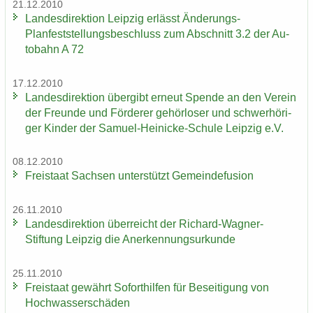
21.12.2010
Lan­des­di­rek­ti­on Leip­zig er­lässt Änderungs-​
Planfeststellungsbeschluss zum Ab­schnitt 3.2 der Au­
to­bahn A 72
17.12.2010
Lan­des­di­rek­ti­on über­gibt er­neut Spen­de an den Ver­ein
der Freun­de und För­de­rer ge­hör­lo­ser und schwer­hö­ri­
ger Kin­der der Samuel-​Heinicke-Schule Leip­zig e.V.
08.12.2010
Frei­staat Sach­sen un­ter­stützt Ge­mein­de­fu­si­on
26.11.2010
Lan­des­di­rek­ti­on über­reicht der Richard-​Wagner-
Stiftung Leip­zig die An­er­ken­nungs­ur­kun­de
25.11.2010
Frei­staat ge­währt So­fort­hil­fen für Be­sei­ti­gung von
Hoch­was­ser­schä­den