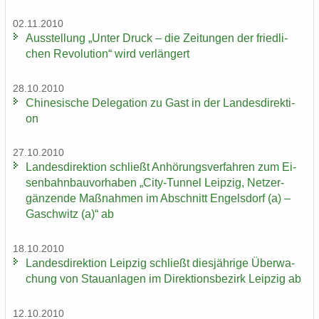
02.11.2010
Aus­stel­lung „Unter Druck – die Zei­tun­gen der fried­li­
chen Re­vo­lu­ti­on“ wird ver­län­gert
28.10.2010
Chi­ne­si­sche De­le­ga­ti­on zu Gast in der Lan­des­di­rek­ti­
on
27.10.2010
Lan­des­di­rek­ti­on schließt An­hö­rungs­ver­fah­ren zum Ei­
sen­bahn­bau­vor­ha­ben „City-​Tunnel Leip­zig, Netz­er­
gän­zen­de Maß­nah­men im Ab­schnitt En­gels­dorf (a) –
Gaschwitz (a)“ ab
18.10.2010
Lan­des­di­rek­ti­on Leip­zig schließt dies­jäh­ri­ge Über­wa­
chung von Stau­an­la­gen im Di­rek­ti­ons­be­zirk Leip­zig ab
12.10.2010