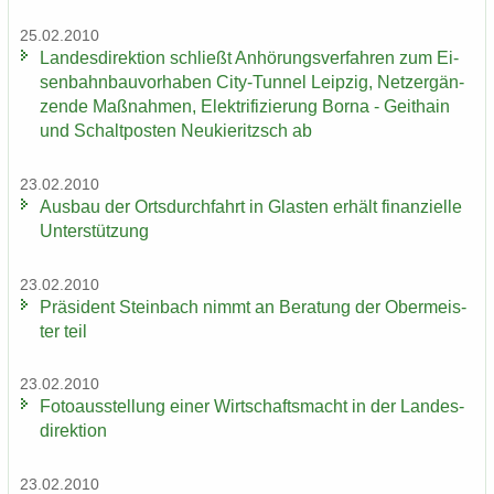
25.02.2010
Lan­des­di­rek­ti­on schließt An­hö­rungs­ver­fah­ren zum Ei­
sen­bahn­bau­vor­ha­ben City-​Tunnel Leip­zig, Netz­er­gän­
zen­de Maß­nah­men, Elek­tri­fi­zie­rung Borna - Geit­hain
und Schalt­pos­ten Neu­kie­ritzsch ab
23.02.2010
Aus­bau der Orts­durch­fahrt in Glas­ten er­hält fi­nan­zi­el­le
Un­ter­stüt­zung
23.02.2010
Prä­si­dent Stein­bach nimmt an Be­ra­tung der Ober­meis­
ter teil
23.02.2010
Fo­to­aus­stel­lung einer Wirt­schafts­macht in der Lan­des­
di­rek­ti­on
23.02.2010