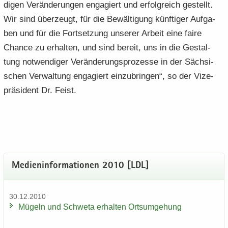
di­gen Ver­än­de­run­gen en­ga­giert und er­folg­reich ge­stellt.
Wir sind über­zeugt, für die Be­wäl­ti­gung künf­ti­ger Auf­ga­
ben und für die Fort­set­zung un­se­rer Ar­beit eine faire
Chan­ce zu er­hal­ten, und sind be­reit, uns in die Ge­stal­
tung not­wen­di­ger Ver­än­de­rungs­pro­zes­se in der Säch­si­
schen Ver­wal­tung en­ga­giert ein­zu­brin­gen“, so der Vi­ze­
prä­si­dent Dr. Feist.
Me­di­en­in­for­ma­tio­nen 2010 [LDL]
30.12.2010
Mü­geln und Schwe­ta er­hal­ten Orts­um­ge­hung