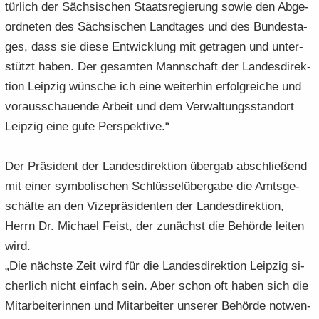
tür­lich der Säch­si­schen Staats­re­gie­rung sowie den Ab­ge­
ord­ne­ten des Säch­si­schen Land­ta­ges und des Bun­des­ta­
ges, dass sie diese Ent­wick­lung mit ge­tra­gen und un­ter­
stützt haben. Der ge­sam­ten Mann­schaft der Lan­des­di­rek­
ti­on Leip­zig wün­sche ich eine wei­ter­hin er­folg­rei­che und
vor­aus­schau­en­de Ar­beit und dem Ver­wal­tungs­stand­ort
Leip­zig eine gute Per­spek­ti­ve.“
Der Prä­si­dent der Lan­des­di­rek­ti­on über­gab ab­schlie­ßend
mit einer sym­bo­li­schen Schlüs­sel­über­ga­be die Amts­ge­
schäf­te an den Vi­ze­prä­si­den­ten der Lan­des­di­rek­ti­on,
Herrn Dr. Mi­cha­el Feist, der zu­nächst die Be­hör­de lei­ten
wird.
„Die nächs­te Zeit wird für die Lan­des­di­rek­ti­on Leip­zig si­
cher­lich nicht ein­fach sein. Aber schon oft haben sich die
Mit­ar­bei­te­rin­nen und Mit­ar­bei­ter un­se­rer Be­hör­de not­wen­