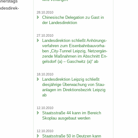
­ners­tags
des­di­rek­
28.10.2010
Chi­ne­si­sche De­le­ga­ti­on zu Gast in
der Lan­des­di­rek­ti­on
27.10.2010
Lan­des­di­rek­ti­on schließt An­hö­rungs­
ver­fah­ren zum Ei­sen­bahn­bau­vor­ha­
ben „City-​Tunnel Leip­zig, Netz­er­gän­
zen­de Maß­nah­men im Ab­schnitt En­
gels­dorf (a) – Gaschwitz (a)“ ab
18.10.2010
Lan­des­di­rek­ti­on Leip­zig schließt
dies­jäh­ri­ge Über­wa­chung von Stau­
an­la­gen im Di­rek­ti­ons­be­zirk Leip­zig
ab
12.10.2010
Staats­stra­ße 44 kann im Be­reich
Sko­plau aus­ge­baut wer­den
12.10.2010
Staats­stra­ße 50 in Deut­zen kann