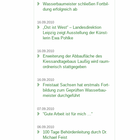
Was­ser­bau­meis­ter schlie­ßen Fort­bil­
dung er­folg­reich ab
16.09.2010
„Ost ist West“ – Lan­des­di­rek­ti­on
Leip­zig zeigt Aus­stel­lung der Künst­
le­rin Ewa Pohl­ke
16.09.2010
Er­wei­te­rung der Ab­bau­flä­che des
Kies­sand­ta­ge­baus Lau­ßig wird raum­
ord­ne­risch statt­ge­ge­ben
16.09.2010
Frei­staat Sach­sen hat erst­mals Fort­
bil­dung zum Ge­prüf­ten Was­ser­bau­
meis­ter durch­ge­führt
07.09.2010
“Gute Ar­beit ist für mich …“
06.09.2010
100 Tage Be­hör­den­lei­tung durch Dr.
Mi­cha­el Feist