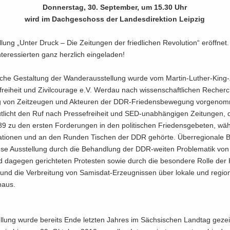
Don­ners­tag, 30. Sep­tem­ber, um 15.30 Uhr
wird im Dach­ge­schoss der Lan­des­di­rek­ti­on Leip­zig
­lung „Unter Druck – Die Zei­tun­gen der fried­li­chen Re­vo­lu­ti­on“ er­öff­net.
­ter­es­sier­ten ganz herz­lich ein­ge­la­den!
­li­che Ge­stal­tung der Wan­der­aus­stel­lung wurde vom Martin-​Luther-Kin
­frei­heit und Zi­vil­cou­ra­ge e.V. Wer­dau nach wis­sen­schaft­li­chen Re­cher
ng von Zeit­zeu­gen und Ak­teu­ren der DDR-​Friedensbewegung vor­ge­nom
ut­licht den Ruf nach Pres­se­frei­heit und SED-​unabhängigen Zei­tun­gen, 
 zu den ers­ten For­de­run­gen in den po­li­ti­schen Frie­dens­ge­be­ten, wä
­tio­nen und an den Run­den Ti­schen der DDR ge­hör­te. Über­re­gio­na­le 
ese Aus­stel­lung durch die Be­hand­lung der DDR-​weiten Pro­ble­ma­tik von
 da­ge­gen ge­rich­te­ten Pro­tes­ten sowie durch die be­son­de­re Rolle der 
 und die Ver­brei­tung von Samisdat-​Erzeugnissen über lo­ka­le und re­gio­n
­aus.
l­lung wurde be­reits Ende letz­ten Jah­res im Säch­si­schen Land­tag ge­zei