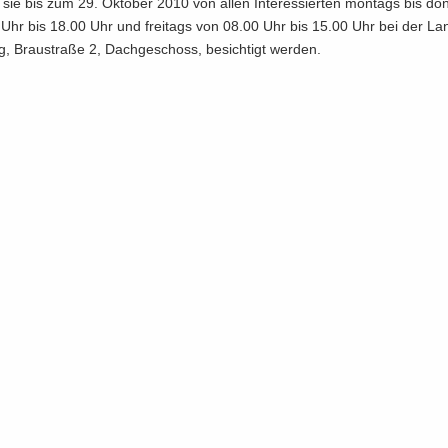
sie bis zum 29. Ok­to­ber 2010 von allen In­ter­es­sier­ten mon­tags bis don
Uhr bis 18.00 Uhr und frei­tags von 08.00 Uhr bis 15.00 Uhr bei der Lan­
zig, Brau­stra­ße 2, Dach­ge­schoss, be­sich­tigt wer­den.