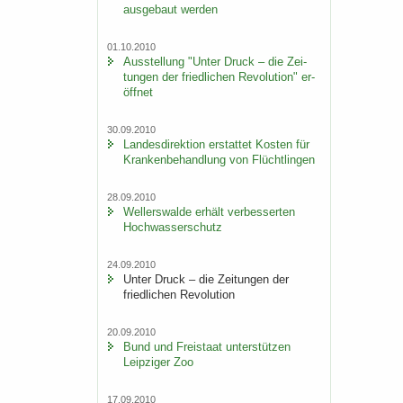
aus­ge­baut wer­den
01.10.2010
Aus­stel­lung "Unter Druck – die Zei­
tun­gen der fried­li­chen Re­vo­lu­ti­on" er­
öff­net
30.09.2010
Lan­des­di­rek­ti­on er­stat­tet Kos­ten für
Kran­ken­be­hand­lung von Flücht­lin­gen
28.09.2010
Wel­ler­s­wal­de er­hält ver­bes­ser­ten
Hoch­was­ser­schutz
24.09.2010
Unter Druck – die Zei­tun­gen der
fried­li­chen Re­vo­lu­ti­on
20.09.2010
Bund und Frei­staat un­ter­stüt­zen
Leip­zi­ger Zoo
17.09.2010