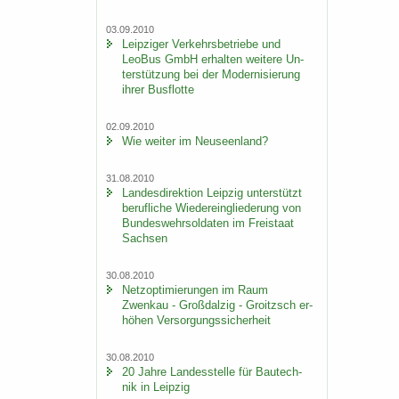
03.09.2010
Leip­zi­ger Ver­kehrs­be­trie­be und
LeoBus GmbH er­hal­ten wei­te­re Un­
ter­stüt­zung bei der Mo­der­ni­sie­rung
ihrer Bus­flot­te
02.09.2010
Wie wei­ter im Neu­seen­land?
31.08.2010
Lan­des­di­rek­ti­on Leip­zig un­ter­stützt
be­ruf­li­che Wie­der­ein­glie­de­rung von
Bun­des­wehr­sol­da­ten im Frei­staat
Sach­sen
30.08.2010
Netz­op­ti­mie­run­gen im Raum
Zwenkau - Groß­dal­zig - Groitzsch er­
hö­hen Ver­sor­gungs­si­cher­heit
30.08.2010
20 Jahre Lan­des­stel­le für Bau­tech­
nik in Leip­zig