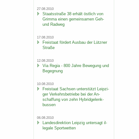
27.08.2010
Staats­stra­ße 38 er­hält öst­lich von
Grim­ma einen ge­mein­sa­men Geh-
und Rad­weg
17.08.2010
Frei­staat för­dert Aus­bau der Lütz­ner
Stra­ße
12.08.2010
Via Regia - 800 Jahre Be­we­gung und
Be­geg­nung
10.08.2010
Frei­staat Sach­sen un­ter­stützt Leip­zi­
ger Ver­kehrs­be­trie­be bei der An­
schaf­fung von zehn Hy­brid­ge­lenk­
bus­sen
06.08.2010
Lan­des­di­rek­ti­on Leip­zig un­ter­sagt il­
le­ga­le Sport­wet­ten