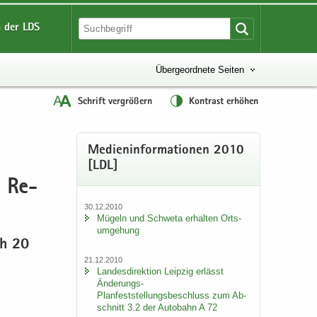
 der LDS
Übergeordnete Seiten
Schrift vergrößern
Kontrast erhöhen
Me­di­en­in­for­ma­tio­nen 2010
[LDL]
n Re­
30.12.2010
Mü­geln und Schwe­ta er­hal­ten Orts­
um­ge­hung
ich 20
21.12.2010
Lan­des­di­rek­ti­on Leip­zig er­lässt
Änderungs-​
Planfeststellungsbeschluss zum Ab­
schnitt 3.2 der Au­to­bahn A 72