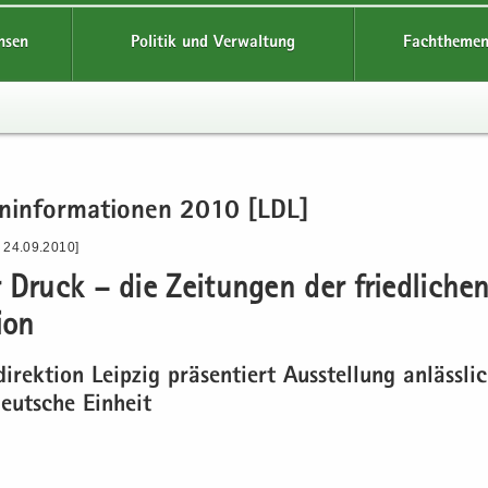
hsen
Politik und Verwaltung
Fachthemen
en­in­for­ma­tio­nen 2010 [LDL]
- 24.09.2010]
 Druck – die Zei­tun­gen der fried­li­che
i­on
di­rek­ti­on Leip­zig prä­sen­tiert Aus­stel­lung an­läss­l
eut­sche Ein­heit