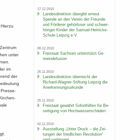
17.12.2010
Lan­des­di­rek­ti­on über­gibt er­neut
Spen­de an den Ver­ein der Freun­de
und För­de­rer ge­hör­lo­ser und schwer­
 Hier­zu
hö­ri­ger Kin­der der Samuel-​Heinicke-
Schule Leip­zig e.V.
g-Zentrum
08.12.2010
Frei­staat Sach­sen un­ter­stützt Ge­
­chen unter
mein­de­fu­si­on
­men.
der im
26.11.2010
h­rend der
Lan­des­di­rek­ti­on über­reicht der
Richard-​Wagner-Stiftung Leip­zig die
Be­deu­tung
An­er­ken­nungs­ur­kun­de
 Pres­se­
Kir­chen­
25.11.2010
a­le
Frei­staat ge­währt So­fort­hil­fen für Be­
sei­ti­gung von Hoch­was­ser­schä­den
02.11.2010
Aus­stel­lung „Unter Druck – die Zei­
gt.
tun­gen der fried­li­chen Re­vo­lu­ti­on“
wird ver­län­gert