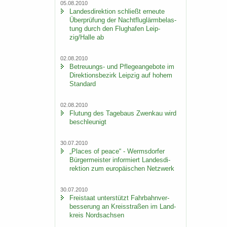
05.08.2010
Lan­des­di­rek­ti­on schließt er­neu­te
Über­prü­fung der Nacht­flug­lärm­be­las­
tung durch den Flug­ha­fen Leip­
zig/Halle ab
02.08.2010
Betreuungs-​ und Pfle­ge­an­ge­bo­te im
Di­rek­ti­ons­be­zirk Leip­zig auf hohem
Stan­dard
02.08.2010
Flu­tung des Ta­ge­baus Zwenkau wird
be­schleu­nigt
30.07.2010
„Places of peace“ - Werms­dor­fer
Bür­ger­meis­ter in­for­miert Lan­des­di­
rek­ti­on zum eu­ro­päi­schen Netz­werk
30.07.2010
Frei­staat un­ter­stützt Fahr­bahn­ver­
bes­se­rung an Kreis­stra­ßen im Land­
kreis Nord­sach­sen