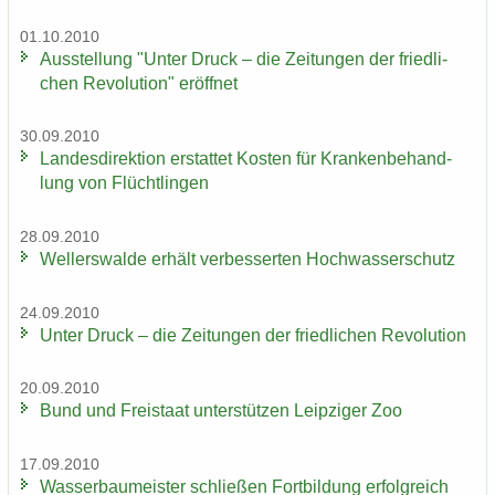
01.10.2010
Aus­stel­lung "Unter Druck – die Zei­tun­gen der fried­li­
chen Re­vo­lu­ti­on" er­öff­net
30.09.2010
Lan­des­di­rek­ti­on er­stat­tet Kos­ten für Kran­ken­be­hand­
lung von Flücht­lin­gen
28.09.2010
Wel­ler­s­wal­de er­hält ver­bes­ser­ten Hoch­was­ser­schutz
24.09.2010
Unter Druck – die Zei­tun­gen der fried­li­chen Re­vo­lu­ti­on
20.09.2010
Bund und Frei­staat un­ter­stüt­zen Leip­zi­ger Zoo
17.09.2010
Was­ser­bau­meis­ter schlie­ßen Fort­bil­dung er­folg­reich