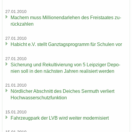
27.01.2010
Ma­chern muss Mil­lio­nen­dar­le­hen des Frei­staa­tes zu­
rück­zah­len
27.01.2010
Ha­bicht e.V. stellt Ganz­tags­pro­gramm für Schu­len vor
27.01.2010
Si­che­rung und Re­kul­ti­vie­rung von 5 Leip­zi­ger De­po­
nien soll in den nächs­ten Jah­ren rea­li­siert wer­den
21.01.2010
Nörd­li­cher Ab­schnitt des Dei­ches Ser­muth ver­liert
Hoch­was­ser­schutz­funk­ti­on
15.01.2010
Fahr­zeug­park der LVB wird wei­ter mo­der­ni­siert