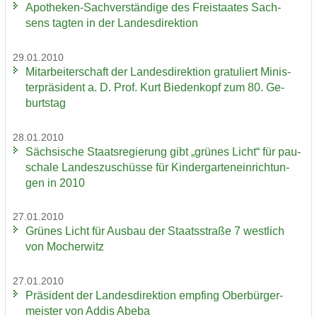
Apotheken-​Sachverständige des Frei­staa­tes Sach­
sens tag­ten in der Lan­des­di­rek­ti­on
29.01.2010
Mit­ar­bei­ter­schaft der Lan­des­di­rek­ti­on gra­tu­liert Mi­nis­
ter­prä­si­dent a. D. Prof. Kurt Bie­den­kopf zum 80. Ge­
burts­tag
28.01.2010
Säch­si­sche Staats­re­gie­rung gibt „grü­nes Licht“ für pau­
scha­le Lan­des­zu­schüs­se für Kin­der­gar­ten­ein­rich­tun­
gen in 2010
27.01.2010
Grü­nes Licht für Aus­bau der Staats­stra­ße 7 west­lich
von Mo­cher­witz
27.01.2010
Prä­si­dent der Lan­des­di­rek­ti­on emp­fing Ober­bür­ger­
meis­ter von Addis Abeba