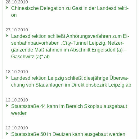
28.10.2010
Chi­ne­si­sche De­le­ga­ti­on zu Gast in der Lan­des­di­rek­ti­
on
27.10.2010
Lan­des­di­rek­ti­on schließt An­hö­rungs­ver­fah­ren zum Ei­
sen­bahn­bau­vor­ha­ben „City-​Tunnel Leip­zig, Netz­er­
gän­zen­de Maß­nah­men im Ab­schnitt En­gels­dorf (a) –
Gaschwitz (a)“ ab
18.10.2010
Lan­des­di­rek­ti­on Leip­zig schließt dies­jäh­ri­ge Über­wa­
chung von Stau­an­la­gen im Di­rek­ti­ons­be­zirk Leip­zig ab
12.10.2010
Staats­stra­ße 44 kann im Be­reich Sko­plau aus­ge­baut
wer­den
12.10.2010
Staats­stra­ße 50 in Deut­zen kann aus­ge­baut wer­den