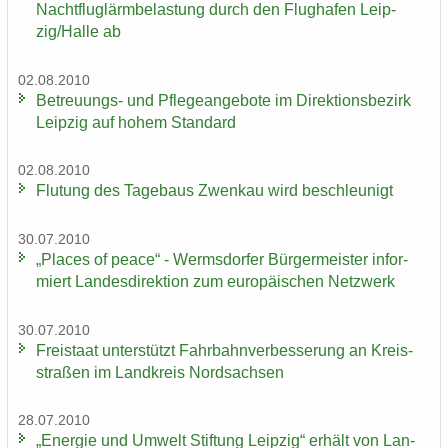
Nacht­flug­lärm­be­las­tung durch den Flug­ha­fen Leip­
zig/Halle ab
02.08.2010
Betreuungs-​ und Pfle­ge­an­ge­bo­te im Di­rek­ti­ons­be­zirk
Leip­zig auf hohem Stan­dard
02.08.2010
Flu­tung des Ta­ge­baus Zwenkau wird be­schleu­nigt
30.07.2010
„Places of peace“ - Werms­dor­fer Bür­ger­meis­ter in­for­
miert Lan­des­di­rek­ti­on zum eu­ro­päi­schen Netz­werk
30.07.2010
Frei­staat un­ter­stützt Fahr­bahn­ver­bes­se­rung an Kreis­
stra­ßen im Land­kreis Nord­sach­sen
28.07.2010
„En­er­gie und Um­welt Stif­tung Leip­zig“ er­hält von Lan­