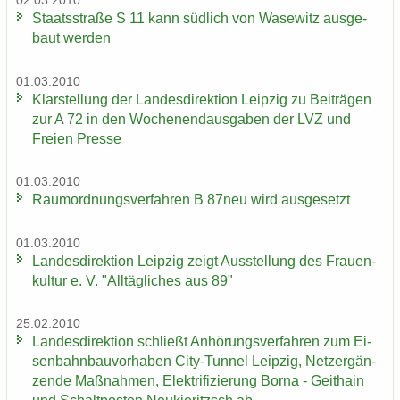
02.03.2010
Staats­stra­ße S 11 kann süd­lich von Wase­witz aus­ge­
baut wer­den
01.03.2010
Klar­stel­lung der Lan­des­di­rek­ti­on Leip­zig zu Bei­trä­gen
zur A 72 in den Wo­chen­end­aus­ga­ben der LVZ und
Frei­en Pres­se
01.03.2010
Raum­ord­nungs­ver­fah­ren B 87neu wird aus­ge­setzt
01.03.2010
Lan­des­di­rek­ti­on Leip­zig zeigt Aus­stel­lung des Frau­en­
kul­tur e. V. "All­täg­li­ches aus 89"
25.02.2010
Lan­des­di­rek­ti­on schließt An­hö­rungs­ver­fah­ren zum Ei­
sen­bahn­bau­vor­ha­ben City-​Tunnel Leip­zig, Netz­er­gän­
zen­de Maß­nah­men, Elek­tri­fi­zie­rung Borna - Geit­hain