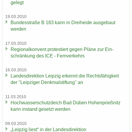
ge­legt
19.03.2010
Bun­des­stra­ße B 183 kann in Drei­hei­de aus­ge­baut
wer­den
17.03.2010
Re­gio­nal­kon­vent pro­tes­tiert gegen Pläne zur Ein­
schrän­kung des ICE - Fern­ver­kehrs
16.03.2010
Lan­des­di­rek­ti­on Leip­zig er­kennt die Rechts­fä­hig­keit
der "Leip­zi­ger Denk­mal­stif­tung" an
11.03.2010
Hoch­was­ser­schutz­deich Bad Düben Ho­hen­prieß­nitz
kann in­stand ge­setzt wer­den
09.03.2010
„Leip­zig liest“ in der Lan­des­di­rek­ti­on