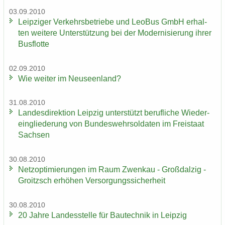
03.09.2010
Leip­zi­ger Ver­kehrs­be­trie­be und LeoBus GmbH er­hal­
ten wei­te­re Un­ter­stüt­zung bei der Mo­der­ni­sie­rung ihrer
Bus­flot­te
02.09.2010
Wie wei­ter im Neu­seen­land?
31.08.2010
Lan­des­di­rek­ti­on Leip­zig un­ter­stützt be­ruf­li­che Wie­der­
ein­glie­de­rung von Bun­des­wehr­sol­da­ten im Frei­staat
Sach­sen
30.08.2010
Netz­op­ti­mie­run­gen im Raum Zwenkau - Groß­dal­zig -
Groitzsch er­hö­hen Ver­sor­gungs­si­cher­heit
30.08.2010
20 Jahre Lan­des­stel­le für Bau­tech­nik in Leip­zig