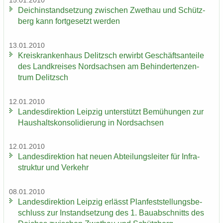
15.01.2010
Deich­in­stand­set­zung zwi­schen Zwet­hau und Schütz­
berg kann fort­ge­setzt wer­den
13.01.2010
Kreis­kran­ken­haus De­litzsch er­wirbt Ge­schäfts­an­tei­le
des Land­krei­ses Nord­sach­sen am Be­hin­der­ten­zen­
trum De­litzsch
12.01.2010
Lan­des­di­rek­ti­on Leip­zig un­ter­stützt Be­mü­hun­gen zur
Haus­halts­kon­so­li­die­rung in Nord­sach­sen
12.01.2010
Lan­des­di­rek­ti­on hat neuen Ab­tei­lungs­lei­ter für In­fra­
struk­tur und Ver­kehr
08.01.2010
Lan­des­di­rek­ti­on Leip­zig er­lässt Plan­fest­stel­lungs­be­
schluss zur In­stand­set­zung des 1. Bau­ab­schnitts des