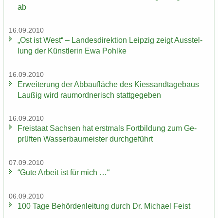
ab
16.09.2010
„Ost ist West“ – Lan­des­di­rek­ti­on Leip­zig zeigt Aus­stel­
lung der Künst­le­rin Ewa Pohl­ke
16.09.2010
Er­wei­te­rung der Ab­bau­flä­che des Kies­sand­ta­ge­baus
Lau­ßig wird raum­ord­ne­risch statt­ge­ge­ben
16.09.2010
Frei­staat Sach­sen hat erst­mals Fort­bil­dung zum Ge­
prüf­ten Was­ser­bau­meis­ter durch­ge­führt
07.09.2010
“Gute Ar­beit ist für mich …“
06.09.2010
100 Tage Be­hör­den­lei­tung durch Dr. Mi­cha­el Feist