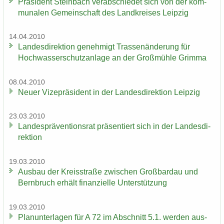
Prä­si­dent Stein­bach ver­ab­schie­det sich von der kom­
mu­na­len Ge­mein­schaft des Land­krei­ses Leip­zig
14.04.2010
Lan­des­di­rek­ti­on ge­neh­migt Tras­sen­än­de­rung für
Hoch­was­ser­schutz­an­la­ge an der Groß­müh­le Grim­ma
08.04.2010
Neuer Vi­ze­prä­si­dent in der Lan­des­di­rek­ti­on Leip­zig
23.03.2010
Lan­des­prä­ven­ti­ons­rat prä­sen­tiert sich in der Lan­des­di­
rek­ti­on
19.03.2010
Aus­bau der Kreis­stra­ße zwi­schen Groß­bardau und
Bern­bruch er­hält fi­nan­zi­el­le Un­ter­stüt­zung
19.03.2010
Plan­un­ter­la­gen für A 72 im Ab­schnitt 5.1. wer­den aus­