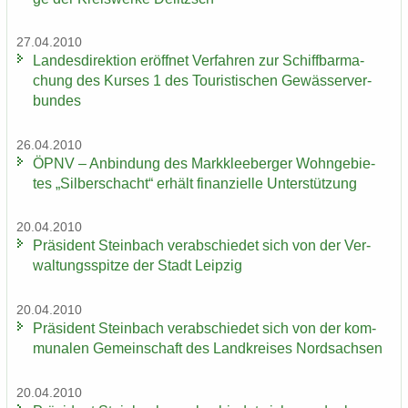
27.04.2010
Lan­des­di­rek­ti­on er­öff­net Ver­fah­ren zur Schiff­bar­ma­
chung des Kur­ses 1 des Tou­ris­ti­schen Ge­wäs­ser­ver­
bun­des
26.04.2010
ÖPNV – An­bin­dung des Mark­klee­ber­ger Wohn­ge­bie­
tes „Sil­ber­schacht“ er­hält fi­nan­zi­el­le Un­ter­stüt­zung
20.04.2010
Prä­si­dent Stein­bach ver­ab­schie­det sich von der Ver­
wal­tungs­spit­ze der Stadt Leip­zig
20.04.2010
Prä­si­dent Stein­bach ver­ab­schie­det sich von der kom­
mu­na­len Ge­mein­schaft des Land­krei­ses Nord­sach­sen
20.04.2010