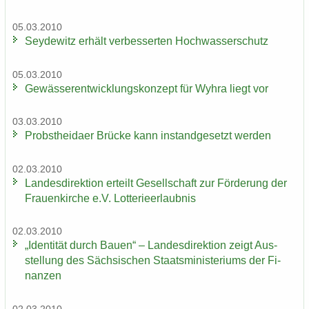
05.03.2010
Sey­de­witz er­hält ver­bes­ser­ten Hoch­was­ser­schutz
05.03.2010
Ge­wäs­ser­ent­wick­lungs­kon­zept für Wyhra liegt vor
03.03.2010
Probst­hei­da­er Brü­cke kann in­stand­ge­setzt wer­den
02.03.2010
Lan­des­di­rek­ti­on er­teilt Ge­sell­schaft zur För­de­rung der
Frau­en­kir­che e.V. Lot­te­rie­er­laub­nis
02.03.2010
„Iden­ti­tät durch Bauen“ – Lan­des­di­rek­ti­on zeigt Aus­
stel­lung des Säch­si­schen Staats­mi­nis­te­ri­ums der Fi­
nan­zen