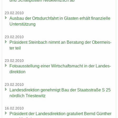
und Schalt­pos­ten Neu­kie­ritzsch ab
23.02.2010
Aus­bau der Orts­durch­fahrt in Glas­ten er­hält fi­nan­zi­el­le
Un­ter­stüt­zung
23.02.2010
Prä­si­dent Stein­bach nimmt an Be­ra­tung der Ober­meis­
ter teil
23.02.2010
Fo­to­aus­stel­lung einer Wirt­schafts­macht in der Lan­des­
di­rek­ti­on
23.02.2010
Lan­des­di­rek­ti­on ge­neh­migt Bau der Staats­stra­ße S 25
nörd­lich Tri­es­te­witz
16.02.2010
Prä­si­dent der Lan­des­di­rek­ti­on gra­tu­liert Bernd Gün­ther