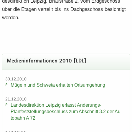
des­di­rek­ti­on Leip­zig, Brau­stra­ße 2, vom Erd­ge­schoss
über die Eta­gen ver­teilt bis ins Dach­ge­schoss be­sich­tigt
wer­den.
Me­di­en­in­for­ma­tio­nen 2010 [LDL]
30.12.2010
Mü­geln und Schwe­ta er­hal­ten Orts­um­ge­hung
21.12.2010
Lan­des­di­rek­ti­on Leip­zig er­lässt Änderungs-​
Planfeststellungsbeschluss zum Ab­schnitt 3.2 der Au­
to­bahn A 72