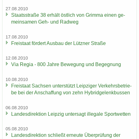
27.08.2010
Staats­stra­ße 38 er­hält öst­lich von Grim­ma einen ge­
mein­sa­men Geh- und Rad­weg
17.08.2010
Frei­staat för­dert Aus­bau der Lütz­ner Stra­ße
12.08.2010
Via Regia - 800 Jahre Be­we­gung und Be­geg­nung
10.08.2010
Frei­staat Sach­sen un­ter­stützt Leip­zi­ger Ver­kehrs­be­trie­
be bei der An­schaf­fung von zehn Hy­brid­ge­lenk­bus­sen
06.08.2010
Lan­des­di­rek­ti­on Leip­zig un­ter­sagt il­le­ga­le Sport­wet­ten
05.08.2010
Lan­des­di­rek­ti­on schließt er­neu­te Über­prü­fung der