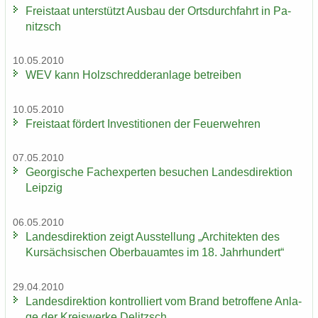
Frei­staat un­ter­stützt Aus­bau der Orts­durch­fahrt in Pa­
nitzsch
10.05.2010
WEV kann Holz­schred­de­r­an­la­ge be­trei­ben
10.05.2010
Frei­staat för­dert In­ves­ti­tio­nen der Feu­er­weh­ren
07.05.2010
Ge­or­gi­sche Fach­ex­per­ten be­su­chen Lan­des­di­rek­ti­on
Leip­zig
06.05.2010
Lan­des­di­rek­ti­on zeigt Aus­stel­lung „Ar­chi­tek­ten des
Kur­säch­si­schen Ober­bau­am­tes im 18. Jahr­hun­dert“
29.04.2010
Lan­des­di­rek­ti­on kon­trol­liert vom Brand be­trof­fe­ne An­la­
ge der Kreis­wer­ke De­litzsch