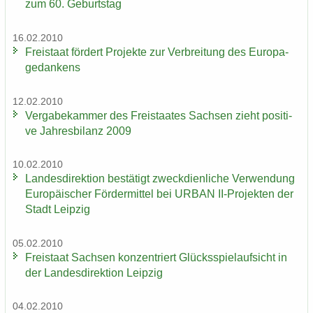
zum 60. Ge­burts­tag
16.02.2010
Frei­staat för­dert Pro­jek­te zur Ver­brei­tung des Eu­ro­pa­
ge­dan­kens
12.02.2010
Ver­ga­be­kam­mer des Frei­staa­tes Sach­sen zieht po­si­ti­
ve Jah­res­bi­lanz 2009
10.02.2010
Lan­des­di­rek­ti­on be­stä­tigt zweck­dien­li­che Ver­wen­dung
Eu­ro­päi­scher För­der­mit­tel bei URBAN II-​Projekten der
Stadt Leip­zig
05.02.2010
Frei­staat Sach­sen kon­zen­triert Glücks­spiel­auf­sicht in
der Lan­des­di­rek­ti­on Leip­zig
04.02.2010