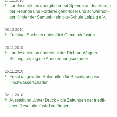
17.12.2010
Lan­des­di­rek­ti­on über­gibt er­neut Spen­de an den Ver­ein
der Freun­de und För­de­rer ge­hör­lo­ser und schwer­hö­ri­
ger Kin­der der Samuel-​Heinicke-Schule Leip­zig e.V.
08.12.2010
Frei­staat Sach­sen un­ter­stützt Ge­mein­de­fu­si­on
26.11.2010
Lan­des­di­rek­ti­on über­reicht der Richard-​Wagner-
Stiftung Leip­zig die An­er­ken­nungs­ur­kun­de
25.11.2010
Frei­staat ge­währt So­fort­hil­fen für Be­sei­ti­gung von
Hoch­was­ser­schä­den
02.11.2010
Aus­stel­lung „Unter Druck – die Zei­tun­gen der fried­li­
chen Re­vo­lu­ti­on“ wird ver­län­gert