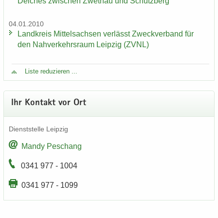
Dei­ches zwi­schen Zwet­hau und Schütz­berg
04.01.2010
Land­kreis Mit­tel­sach­sen ver­lässt Zweck­ver­band für
den Nah­ver­kehrs­raum Leip­zig (ZVNL)
Liste re­du­zie­ren ...
Ihr Kon­takt vor Ort
Dienst­stel­le Leip­zig
Mandy Peschang
0341 977 - 1004
0341 977 - 1099