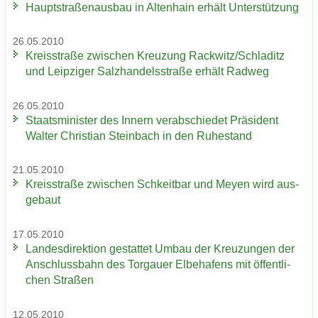
Haupt­stra­ßen­aus­bau in Al­ten­hain er­hält Un­ter­stüt­zung
26.05.2010
Kreis­stra­ße zwi­schen Kreu­zung Rack­witz/Schla­ditz
und Leip­zi­ger Salz­han­dels­stra­ße er­hält Rad­weg
26.05.2010
Staats­mi­nis­ter des In­nern ver­ab­schie­det Prä­si­dent
Wal­ter Chris­ti­an Stein­bach in den Ru­he­stand
21.05.2010
Kreis­stra­ße zwi­schen Schkeit­bar und Meyen wird aus­
ge­baut
17.05.2010
Lan­des­di­rek­ti­on ge­stat­tet Umbau der Kreu­zun­gen der
An­schluss­bahn des Tor­gau­er El­be­ha­fens mit öf­fent­li­
chen Stra­ßen
12.05.2010