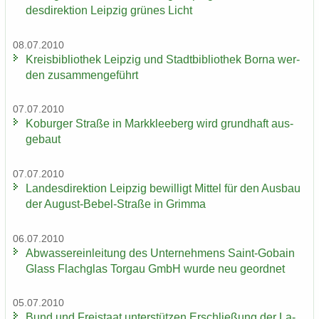
des­di­rek­ti­on Leip­zig grü­nes Licht
08.07.2010
Kreis­bi­blio­thek Leip­zig und Stadt­bi­blio­thek Borna wer­
den zu­sam­men­ge­führt
07.07.2010
Ko­bur­ger Stra­ße in Mark­klee­berg wird grund­haft aus­
ge­baut
07.07.2010
Lan­des­di­rek­ti­on Leip­zig be­wil­ligt Mit­tel für den Aus­bau
der August-​Bebel-Straße in Grim­ma
06.07.2010
Ab­was­ser­ein­lei­tung des Un­ter­neh­mens Saint-​Gobain
Glass Flach­glas Tor­gau GmbH wurde neu ge­ord­net
05.07.2010
Bund und Frei­staat un­ter­stüt­zen Er­schlie­ßung der La­