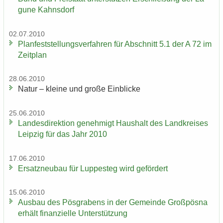
gu­ne Kahns­dorf
02.07.2010
Plan­fest­stel­lungs­ver­fah­ren für Ab­schnitt 5.1 der A 72 im
Zeit­plan
28.06.2010
Natur – klei­ne und große Ein­bli­cke
25.06.2010
Lan­des­di­rek­ti­on ge­neh­migt Haus­halt des Land­krei­ses
Leip­zig für das Jahr 2010
17.06.2010
Er­satz­neu­bau für Lup­pe­steg wird ge­för­dert
15.06.2010
Aus­bau des Pös­gra­bens in der Ge­mein­de Groß­pös­na
er­hält fi­nan­zi­el­le Un­ter­stüt­zung