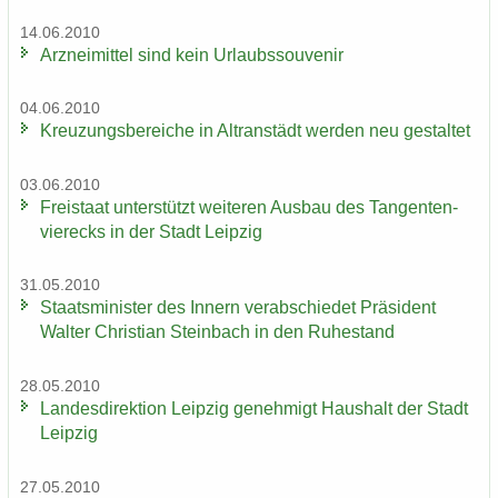
14.06.2010
Arz­nei­mit­tel sind kein Ur­laubs­sou­ve­nir
04.06.2010
Kreu­zungs­be­rei­che in Altran­städt wer­den neu ge­stal­tet
03.06.2010
Frei­staat un­ter­stützt wei­te­ren Aus­bau des Tan­gen­ten­
vier­ecks in der Stadt Leip­zig
31.05.2010
Staats­mi­nis­ter des In­nern ver­ab­schie­det Prä­si­dent
Wal­ter Chris­ti­an Stein­bach in den Ru­he­stand
28.05.2010
Lan­des­di­rek­ti­on Leip­zig ge­neh­migt Haus­halt der Stadt
Leip­zig
27.05.2010