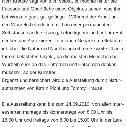
Herr Krau­se sagt von sich selbst, er möch­te hin­ter die
e
e
­
t
a
­
Fas­sa­de und Ober­flä­che eines Ob­jek­tes sehen, was ihm
n
n
o
i
­
m
bei Wur­zeln ganz gut ge­län­ge. „Wäh­rend der Ar­beit an
­
­
n
­
t
a
d
den Wur­zeln be­fin­de ich mich in einer per­ma­nen­ten
d
o
i
­
e
e
n
Selbst­aus­ein­an­der­set­zung, be­frie­di­ge meine Lust am Ent­
­
t
N
N
o
i
de­cken und As­so­zi­ie­ren. In mei­nen Ge­dan­ken re­flek­tie­re
a
a
n
­
ich über die Natur und Nach­hal­tig­keit, eine zwei­te Chan­ce
­
­
o
für ein be­las­te­tes Ob­jekt, da die meis­ten Men­schen bei
v
v
n
i
i
Wur­zeln eher an das Ent­fer­nen und Ent­sor­gen den­ken
­
­
müs­sen“, so der Künst­ler.
g
g
Er­gänzt und be­rei­chert wird die Aus­stel­lung durch Na­tur­
a
a
auf­nah­men von Kat­rin Pichl und Tommy Krau­se.
­
­
t
t
i
i
Die Aus­stel­lung kann bis zum 24.09.2010 von allen In­ter­
­
­
es­sier­ten mon­tags bis don­ners­tags von 8.00 Uhr bis
o
o
18.00 Uhr und frei­tags von 8.00 bis 15.00 Uhr in der Lan­
n
n