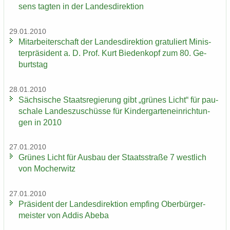
sens tag­ten in der Lan­des­di­rek­ti­on
29.01.2010
Mit­ar­bei­ter­schaft der Lan­des­di­rek­ti­on gra­tu­liert Mi­nis­
ter­prä­si­dent a. D. Prof. Kurt Bie­den­kopf zum 80. Ge­
burts­tag
28.01.2010
Säch­si­sche Staats­re­gie­rung gibt „grü­nes Licht“ für pau­
scha­le Lan­des­zu­schüs­se für Kin­der­gar­ten­ein­rich­tun­
gen in 2010
27.01.2010
Grü­nes Licht für Aus­bau der Staats­stra­ße 7 west­lich
von Mo­cher­witz
27.01.2010
Prä­si­dent der Lan­des­di­rek­ti­on emp­fing Ober­bür­ger­
meis­ter von Addis Abeba