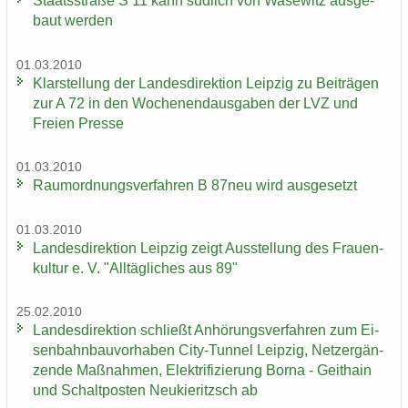
Staats­stra­ße S 11 kann süd­lich von Wase­witz aus­ge­
baut wer­den
01.03.2010
Klar­stel­lung der Lan­des­di­rek­ti­on Leip­zig zu Bei­trä­gen
zur A 72 in den Wo­chen­end­aus­ga­ben der LVZ und
Frei­en Pres­se
01.03.2010
Raum­ord­nungs­ver­fah­ren B 87neu wird aus­ge­setzt
01.03.2010
Lan­des­di­rek­ti­on Leip­zig zeigt Aus­stel­lung des Frau­en­
kul­tur e. V. "All­täg­li­ches aus 89"
25.02.2010
Lan­des­di­rek­ti­on schließt An­hö­rungs­ver­fah­ren zum Ei­
sen­bahn­bau­vor­ha­ben City-​Tunnel Leip­zig, Netz­er­gän­
zen­de Maß­nah­men, Elek­tri­fi­zie­rung Borna - Geit­hain
und Schalt­pos­ten Neu­kie­ritzsch ab