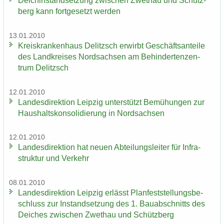
Deich­in­stand­set­zung zwi­schen Zwet­hau und Schütz­
berg kann fort­ge­setzt wer­den
13.01.2010
Kreis­kran­ken­haus De­litzsch er­wirbt Ge­schäfts­an­tei­le
des Land­krei­ses Nord­sach­sen am Be­hin­der­ten­zen­
trum De­litzsch
12.01.2010
Lan­des­di­rek­ti­on Leip­zig un­ter­stützt Be­mü­hun­gen zur
Haus­halts­kon­so­li­die­rung in Nord­sach­sen
12.01.2010
Lan­des­di­rek­ti­on hat neuen Ab­tei­lungs­lei­ter für In­fra­
struk­tur und Ver­kehr
08.01.2010
Lan­des­di­rek­ti­on Leip­zig er­lässt Plan­fest­stel­lungs­be­
schluss zur In­stand­set­zung des 1. Bau­ab­schnitts des
Dei­ches zwi­schen Zwet­hau und Schütz­berg