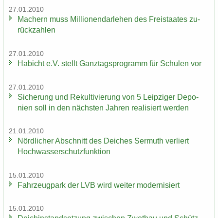
27.01.2010
Ma­chern muss Mil­lio­nen­dar­le­hen des Frei­staa­tes zu­
rück­zah­len
27.01.2010
Ha­bicht e.V. stellt Ganz­tags­pro­gramm für Schu­len vor
27.01.2010
Si­che­rung und Re­kul­ti­vie­rung von 5 Leip­zi­ger De­po­
nien soll in den nächs­ten Jah­ren rea­li­siert wer­den
21.01.2010
Nörd­li­cher Ab­schnitt des Dei­ches Ser­muth ver­liert
Hoch­was­ser­schutz­funk­ti­on
15.01.2010
Fahr­zeug­park der LVB wird wei­ter mo­der­ni­siert
15.01.2010