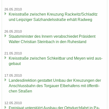
26.05.2010
Kreis­stra­ße zwi­schen Kreu­zung Rack­witz/Schla­ditz
und Leip­zi­ger Salz­han­dels­stra­ße er­hält Rad­weg
26.05.2010
Staats­mi­nis­ter des In­nern ver­ab­schie­det Prä­si­dent
Wal­ter Chris­ti­an Stein­bach in den Ru­he­stand
21.05.2010
Kreis­stra­ße zwi­schen Schkeit­bar und Meyen wird aus­
ge­baut
17.05.2010
Lan­des­di­rek­ti­on ge­stat­tet Umbau der Kreu­zun­gen der
An­schluss­bahn des Tor­gau­er El­be­ha­fens mit öf­fent­li­
chen Stra­ßen
12.05.2010
Frei­staat un­ter­stützt Aus­bau der Orts­durch­fahrt in Pa­