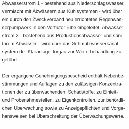
Ab­was­ser­strom 1 - be­stehend aus Nie­der­schlags­was­ser,
ver­mischt mit Ab­wäs­sern aus Kühl­sys­te­men - wird über
ein durch den Zweck­ver­band neu er­rich­te­tes Re­gen­was­
ser­pump­werk in den Vor­flu­ter Elbe ein­ge­lei­tet. Ab­was­ser­
strom 2 - be­stehend aus Pro­duk­ti­ons­ab­was­ser und sa­ni­
tä­rem Ab­was­ser - wird über das Schmutz­was­ser­ka­nal­
sys­tem der Klär­an­la­ge Tor­gau zur Wei­ter­be­hand­lung zu­
ge­führt.
Der er­gan­ge­ne Ge­neh­mi­gungs­be­scheid ent­hält Ne­ben­be­
stim­mun­gen und Auf­la­gen zu den zu­läs­si­gen Kon­zen­tra­
tio­nen der zu über­wa­chen­den Schad­stof­fe, zu Einleit-​
und Pro­be­nah­me­stel­len, zu Ei­gen­kon­trol­len, zur be­hörd­li­
chen Über­wa­chung sowie zu An­zei­ge­pflich­ten und Vor­ge­
hens­wei­sen bei Über­schrei­tung der Über­wa­chungs­wer­te.