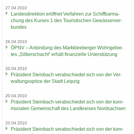
27.04.2010
Lan­des­di­rek­ti­on er­öff­net Ver­fah­ren zur Schiff­bar­ma­
chung des Kur­ses 1 des Tou­ris­ti­schen Ge­wäs­ser­ver­
bun­des
26.04.2010
ÖPNV – An­bin­dung des Mark­klee­ber­ger Wohn­ge­bie­
tes „Sil­ber­schacht“ er­hält fi­nan­zi­el­le Un­ter­stüt­zung
20.04.2010
Prä­si­dent Stein­bach ver­ab­schie­det sich von der Ver­
wal­tungs­spit­ze der Stadt Leip­zig
20.04.2010
Prä­si­dent Stein­bach ver­ab­schie­det sich von der kom­
mu­na­len Ge­mein­schaft des Land­krei­ses Nord­sach­sen
20.04.2010
Prä­si­dent Stein­bach ver­ab­schie­det sich von der kom­