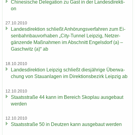
Chi­ne­si­sche De­le­ga­ti­on zu Gast in der Lan­des­di­rek­ti­
on
27.10.2010
Lan­des­di­rek­ti­on schließt An­hö­rungs­ver­fah­ren zum Ei­
sen­bahn­bau­vor­ha­ben „City-​Tunnel Leip­zig, Netz­er­
gän­zen­de Maß­nah­men im Ab­schnitt En­gels­dorf (a) –
Gaschwitz (a)“ ab
18.10.2010
Lan­des­di­rek­ti­on Leip­zig schließt dies­jäh­ri­ge Über­wa­
chung von Stau­an­la­gen im Di­rek­ti­ons­be­zirk Leip­zig ab
12.10.2010
Staats­stra­ße 44 kann im Be­reich Sko­plau aus­ge­baut
wer­den
12.10.2010
Staats­stra­ße 50 in Deut­zen kann aus­ge­baut wer­den