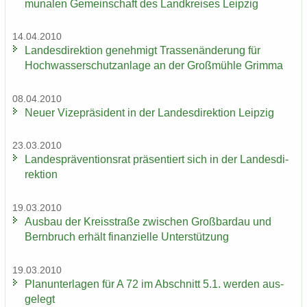
mu­na­len Ge­mein­schaft des Land­krei­ses Leip­zig
14.04.2010
Lan­des­di­rek­ti­on ge­neh­migt Tras­sen­än­de­rung für
Hoch­was­ser­schutz­an­la­ge an der Groß­müh­le Grim­ma
08.04.2010
Neuer Vi­ze­prä­si­dent in der Lan­des­di­rek­ti­on Leip­zig
23.03.2010
Lan­des­prä­ven­ti­ons­rat prä­sen­tiert sich in der Lan­des­di­
rek­ti­on
19.03.2010
Aus­bau der Kreis­stra­ße zwi­schen Groß­bardau und
Bern­bruch er­hält fi­nan­zi­el­le Un­ter­stüt­zung
19.03.2010
Plan­un­ter­la­gen für A 72 im Ab­schnitt 5.1. wer­den aus­
ge­legt