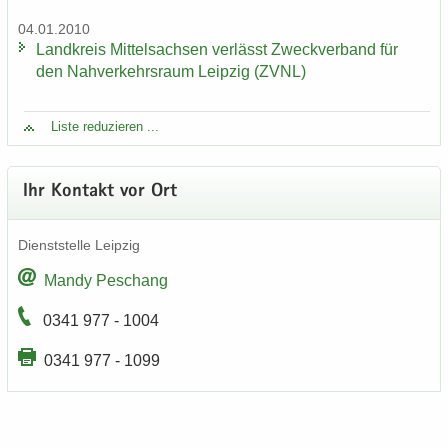
04.01.2010
Land­kreis Mit­tel­sach­sen ver­lässt Zweck­ver­band für
den Nah­ver­kehrs­raum Leip­zig (ZVNL)
Liste re­du­zie­ren ...
Ihr Kon­takt vor Ort
Dienst­stel­le Leip­zig
Mandy Peschang
0341 977 - 1004
0341 977 - 1099