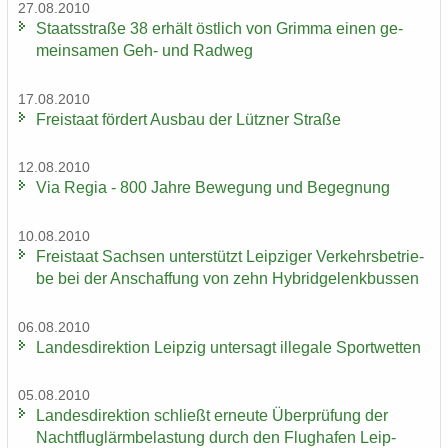
27.08.2010
Staats­stra­ße 38 er­hält öst­lich von Grim­ma einen ge­
mein­sa­men Geh- und Rad­weg
17.08.2010
Frei­staat för­dert Aus­bau der Lütz­ner Stra­ße
12.08.2010
Via Regia - 800 Jahre Be­we­gung und Be­geg­nung
10.08.2010
Frei­staat Sach­sen un­ter­stützt Leip­zi­ger Ver­kehrs­be­trie­
be bei der An­schaf­fung von zehn Hy­brid­ge­lenk­bus­sen
06.08.2010
Lan­des­di­rek­ti­on Leip­zig un­ter­sagt il­le­ga­le Sport­wet­ten
05.08.2010
Lan­des­di­rek­ti­on schließt er­neu­te Über­prü­fung der
Nacht­flug­lärm­be­las­tung durch den Flug­ha­fen Leip­