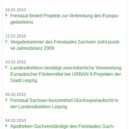
16.02.2010
Frei­staat för­dert Pro­jek­te zur Ver­brei­tung des Eu­ro­pa­
ge­dan­kens
12.02.2010
Ver­ga­be­kam­mer des Frei­staa­tes Sach­sen zieht po­si­ti­
ve Jah­res­bi­lanz 2009
10.02.2010
Lan­des­di­rek­ti­on be­stä­tigt zweck­dien­li­che Ver­wen­dung
Eu­ro­päi­scher För­der­mit­tel bei URBAN II-​Projekten der
Stadt Leip­zig
05.02.2010
Frei­staat Sach­sen kon­zen­triert Glücks­spiel­auf­sicht in
der Lan­des­di­rek­ti­on Leip­zig
04.02.2010
Apotheken-​Sachverständige des Frei­staa­tes Sach­