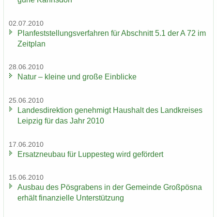
02.07.2010
Plan­fest­stel­lungs­ver­fah­ren für Ab­schnitt 5.1 der A 72 im
Zeit­plan
28.06.2010
Natur – klei­ne und große Ein­bli­cke
25.06.2010
Lan­des­di­rek­ti­on ge­neh­migt Haus­halt des Land­krei­ses
Leip­zig für das Jahr 2010
17.06.2010
Er­satz­neu­bau für Lup­pe­steg wird ge­för­dert
15.06.2010
Aus­bau des Pös­gra­bens in der Ge­mein­de Groß­pös­na
er­hält fi­nan­zi­el­le Un­ter­stüt­zung