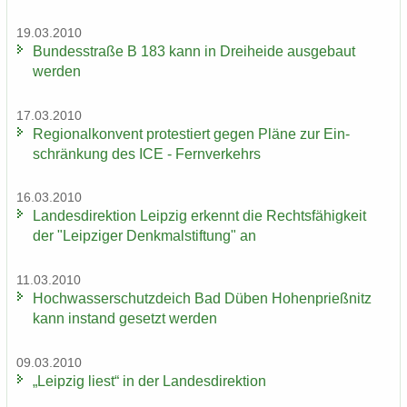
19.03.2010
Bun­des­stra­ße B 183 kann in Drei­hei­de aus­ge­baut
wer­den
17.03.2010
Re­gio­nal­kon­vent pro­tes­tiert gegen Pläne zur Ein­
schrän­kung des ICE - Fern­ver­kehrs
16.03.2010
Lan­des­di­rek­ti­on Leip­zig er­kennt die Rechts­fä­hig­keit
der "Leip­zi­ger Denk­mal­stif­tung" an
11.03.2010
Hoch­was­ser­schutz­deich Bad Düben Ho­hen­prieß­nitz
kann in­stand ge­setzt wer­den
09.03.2010
„Leip­zig liest“ in der Lan­des­di­rek­ti­on