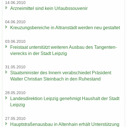
14.06.2010
Arz­nei­mit­tel sind kein Ur­laubs­sou­ve­nir
04.06.2010
Kreu­zungs­be­rei­che in Altran­städt wer­den neu ge­stal­tet
03.06.2010
Frei­staat un­ter­stützt wei­te­ren Aus­bau des Tan­gen­ten­
vier­ecks in der Stadt Leip­zig
31.05.2010
Staats­mi­nis­ter des In­nern ver­ab­schie­det Prä­si­dent
Wal­ter Chris­ti­an Stein­bach in den Ru­he­stand
28.05.2010
Lan­des­di­rek­ti­on Leip­zig ge­neh­migt Haus­halt der Stadt
Leip­zig
27.05.2010
Haupt­stra­ßen­aus­bau in Al­ten­hain er­hält Un­ter­stüt­zung