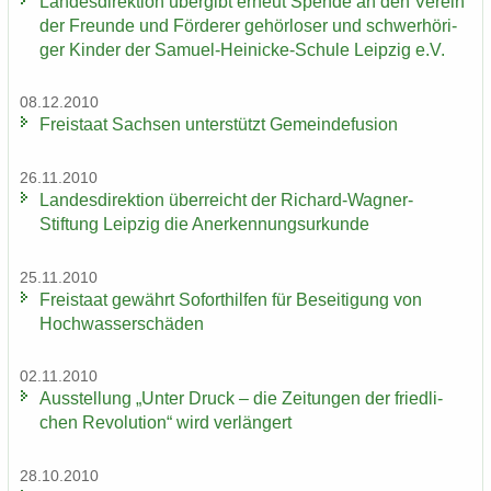
Lan­des­di­rek­ti­on über­gibt er­neut Spen­de an den Ver­ein
der Freun­de und För­de­rer ge­hör­lo­ser und schwer­hö­ri­
ger Kin­der der Samuel-​Heinicke-Schule Leip­zig e.V.
08.12.2010
Frei­staat Sach­sen un­ter­stützt Ge­mein­de­fu­si­on
26.11.2010
Lan­des­di­rek­ti­on über­reicht der Richard-​Wagner-
Stiftung Leip­zig die An­er­ken­nungs­ur­kun­de
25.11.2010
Frei­staat ge­währt So­fort­hil­fen für Be­sei­ti­gung von
Hoch­was­ser­schä­den
02.11.2010
Aus­stel­lung „Unter Druck – die Zei­tun­gen der fried­li­
chen Re­vo­lu­ti­on“ wird ver­län­gert
28.10.2010