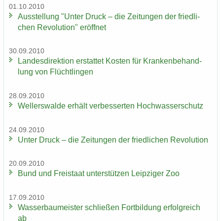
01.10.2010
Aus­stel­lung "Unter Druck – die Zei­tun­gen der fried­li­
chen Re­vo­lu­ti­on" er­öff­net
30.09.2010
Lan­des­di­rek­ti­on er­stat­tet Kos­ten für Kran­ken­be­hand­
lung von Flücht­lin­gen
28.09.2010
Wel­ler­s­wal­de er­hält ver­bes­ser­ten Hoch­was­ser­schutz
24.09.2010
Unter Druck – die Zei­tun­gen der fried­li­chen Re­vo­lu­ti­on
20.09.2010
Bund und Frei­staat un­ter­stüt­zen Leip­zi­ger Zoo
17.09.2010
Was­ser­bau­meis­ter schlie­ßen Fort­bil­dung er­folg­reich
ab