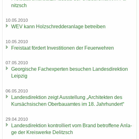
nitzsch
10.05.2010
WEV kann Holz­schred­de­r­an­la­ge be­trei­ben
10.05.2010
Frei­staat för­dert In­ves­ti­tio­nen der Feu­er­weh­ren
07.05.2010
Ge­or­gi­sche Fach­ex­per­ten be­su­chen Lan­des­di­rek­ti­on
Leip­zig
06.05.2010
Lan­des­di­rek­ti­on zeigt Aus­stel­lung „Ar­chi­tek­ten des
Kur­säch­si­schen Ober­bau­am­tes im 18. Jahr­hun­dert“
29.04.2010
Lan­des­di­rek­ti­on kon­trol­liert vom Brand be­trof­fe­ne An­la­
ge der Kreis­wer­ke De­litzsch