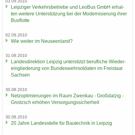
03.09.2010
Leip­zi­ger Ver­kehrs­be­trie­be und LeoBus GmbH er­hal­
ten wei­te­re Un­ter­stüt­zung bei der Mo­der­ni­sie­rung ihrer
Bus­flot­te
02.09.2010
Wie wei­ter im Neu­seen­land?
31.08.2010
Lan­des­di­rek­ti­on Leip­zig un­ter­stützt be­ruf­li­che Wie­der­
ein­glie­de­rung von Bun­des­wehr­sol­da­ten im Frei­staat
Sach­sen
30.08.2010
Netz­op­ti­mie­run­gen im Raum Zwenkau - Groß­dal­zig -
Groitzsch er­hö­hen Ver­sor­gungs­si­cher­heit
30.08.2010
20 Jahre Lan­des­stel­le für Bau­tech­nik in Leip­zig