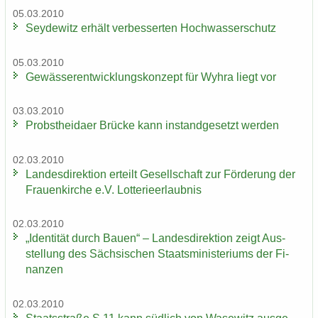
05.03.2010
Sey­de­witz er­hält ver­bes­ser­ten Hoch­was­ser­schutz
05.03.2010
Ge­wäs­ser­ent­wick­lungs­kon­zept für Wyhra liegt vor
03.03.2010
Probst­hei­da­er Brü­cke kann in­stand­ge­setzt wer­den
02.03.2010
Lan­des­di­rek­ti­on er­teilt Ge­sell­schaft zur För­de­rung der
Frau­en­kir­che e.V. Lot­te­rie­er­laub­nis
02.03.2010
„Iden­ti­tät durch Bauen“ – Lan­des­di­rek­ti­on zeigt Aus­
stel­lung des Säch­si­schen Staats­mi­nis­te­ri­ums der Fi­
nan­zen
02.03.2010