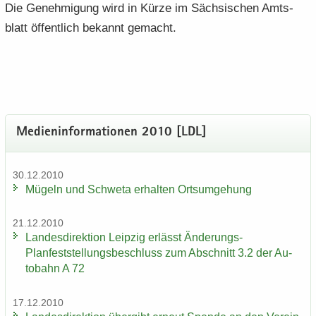
Die Ge­neh­mi­gung wird in Kürze im Säch­si­schen Amts­
blatt öf­fent­lich be­kannt ge­macht.
Me­di­en­in­for­ma­tio­nen 2010 [LDL]
30.12.2010
Mü­geln und Schwe­ta er­hal­ten Orts­um­ge­hung
21.12.2010
Lan­des­di­rek­ti­on Leip­zig er­lässt Änderungs-​
Planfeststellungsbeschluss zum Ab­schnitt 3.2 der Au­
to­bahn A 72
17.12.2010