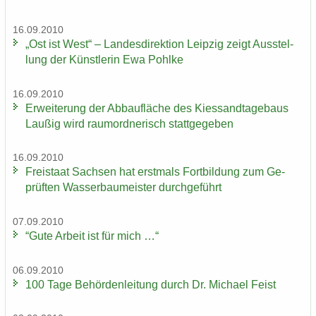
16.09.2010
„Ost ist West“ – Lan­des­di­rek­ti­on Leip­zig zeigt Aus­stel­
lung der Künst­le­rin Ewa Pohl­ke
16.09.2010
Er­wei­te­rung der Ab­bau­flä­che des Kies­sand­ta­ge­baus
Lau­ßig wird raum­ord­ne­risch statt­ge­ge­ben
16.09.2010
Frei­staat Sach­sen hat erst­mals Fort­bil­dung zum Ge­
prüf­ten Was­ser­bau­meis­ter durch­ge­führt
07.09.2010
“Gute Ar­beit ist für mich …“
06.09.2010
100 Tage Be­hör­den­lei­tung durch Dr. Mi­cha­el Feist