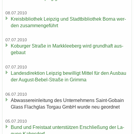
08.07.2010
Kreis­bi­blio­thek Leip­zig und Stadt­bi­blio­thek Borna wer­
den zu­sam­men­ge­führt
07.07.2010
Ko­bur­ger Stra­ße in Mark­klee­berg wird grund­haft aus­
ge­baut
07.07.2010
Lan­des­di­rek­ti­on Leip­zig be­wil­ligt Mit­tel für den Aus­bau
der August-​Bebel-Straße in Grim­ma
06.07.2010
Ab­was­ser­ein­lei­tung des Un­ter­neh­mens Saint-​Gobain
Glass Flach­glas Tor­gau GmbH wurde neu ge­ord­net
05.07.2010
Bund und Frei­staat un­ter­stüt­zen Er­schlie­ßung der La­
gu­ne Kahns­dorf