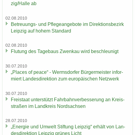
zig/Halle ab
02.08.2010
Betreuungs-​ und Pfle­ge­an­ge­bo­te im Di­rek­ti­ons­be­zirk
Leip­zig auf hohem Stan­dard
02.08.2010
Flu­tung des Ta­ge­baus Zwenkau wird be­schleu­nigt
30.07.2010
„Places of peace“ - Werms­dor­fer Bür­ger­meis­ter in­for­
miert Lan­des­di­rek­ti­on zum eu­ro­päi­schen Netz­werk
30.07.2010
Frei­staat un­ter­stützt Fahr­bahn­ver­bes­se­rung an Kreis­
stra­ßen im Land­kreis Nord­sach­sen
28.07.2010
„En­er­gie und Um­welt Stif­tung Leip­zig“ er­hält von Lan­
des­di­rek­ti­on Leip­zig grü­nes Licht