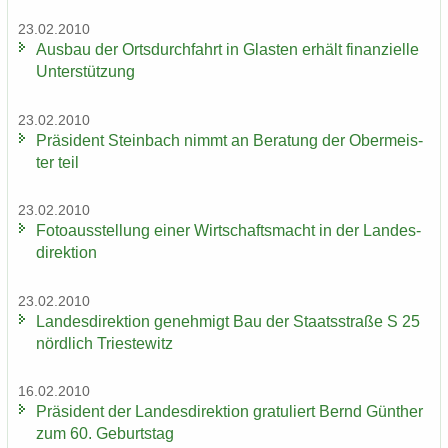
23.02.2010
Aus­bau der Orts­durch­fahrt in Glas­ten er­hält fi­nan­zi­el­le
Un­ter­stüt­zung
23.02.2010
Prä­si­dent Stein­bach nimmt an Be­ra­tung der Ober­meis­
ter teil
23.02.2010
Fo­to­aus­stel­lung einer Wirt­schafts­macht in der Lan­des­
di­rek­ti­on
23.02.2010
Lan­des­di­rek­ti­on ge­neh­migt Bau der Staats­stra­ße S 25
nörd­lich Tri­es­te­witz
16.02.2010
Prä­si­dent der Lan­des­di­rek­ti­on gra­tu­liert Bernd Gün­ther
zum 60. Ge­burts­tag