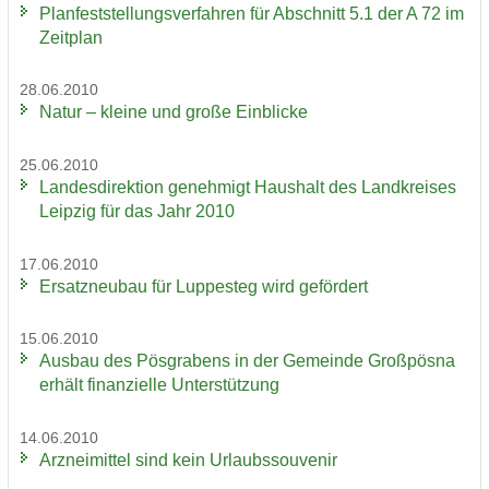
Plan­fest­stel­lungs­ver­fah­ren für Ab­schnitt 5.1 der A 72 im
Zeit­plan
28.06.2010
Natur – klei­ne und große Ein­bli­cke
25.06.2010
Lan­des­di­rek­ti­on ge­neh­migt Haus­halt des Land­krei­ses
Leip­zig für das Jahr 2010
17.06.2010
Er­satz­neu­bau für Lup­pe­steg wird ge­för­dert
15.06.2010
Aus­bau des Pös­gra­bens in der Ge­mein­de Groß­pös­na
er­hält fi­nan­zi­el­le Un­ter­stüt­zung
14.06.2010
Arz­nei­mit­tel sind kein Ur­laubs­sou­ve­nir