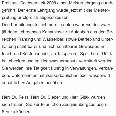
Frei­staat Sach­sen seit 2008 einen Meis­ter­lehr­gang durch­
ge­führt. Der erste Lehr­gang wurde jetzt mit der Meis­ter­
prü­fung er­folg­reich ab­ge­schlos­sen.
Den Fort­bil­dungs­teil­neh­mern konn­ten wäh­rend des zwei­
jäh­ri­gen Lehr­gan­ges Kennt­nis­se zu Auf­ga­ben aus den Be­
rei­chen Pla­nung und Was­ser­bau sowie Be­trieb und Un­ter­
hal­tung schiff­ba­rer und nicht­schiff­ba­rer Ge­wäs­ser, im
Insel-​ und Küs­ten­schutz, an Tal­sper­ren, Spei­chern, Rück­
hal­te­be­cken und im Hoch­was­ser­schutz ver­mit­telt wer­den.
Sie wer­den ihre Tä­tig­keit künf­tig in Ver­wal­tun­gen, Ver­bän­
den, Un­ter­neh­men mit was­ser­bau­li­chen oder was­ser­wirt­
schaft­li­chen Auf­ga­ben aus­üben.
Herr Dr. Feist, Herr Dr. Sie­ber und Herr Gilak wür­den
sich freu­en, Sie zur fei­er­li­chen Zeug­nis­über­ga­be be­grü­
ßen zu kön­nen.