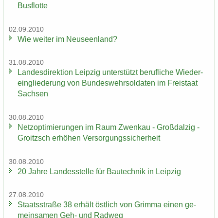
Bus­flot­te
02.09.2010
Wie wei­ter im Neu­seen­land?
31.08.2010
Lan­des­di­rek­ti­on Leip­zig un­ter­stützt be­ruf­li­che Wie­der­
ein­glie­de­rung von Bun­des­wehr­sol­da­ten im Frei­staat
Sach­sen
30.08.2010
Netz­op­ti­mie­run­gen im Raum Zwenkau - Groß­dal­zig -
Groitzsch er­hö­hen Ver­sor­gungs­si­cher­heit
30.08.2010
20 Jahre Lan­des­stel­le für Bau­tech­nik in Leip­zig
27.08.2010
Staats­stra­ße 38 er­hält öst­lich von Grim­ma einen ge­
mein­sa­men Geh- und Rad­weg