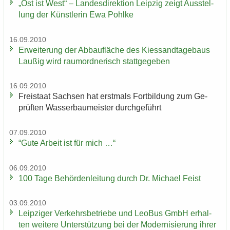
„Ost ist West“ – Lan­des­di­rek­ti­on Leip­zig zeigt Aus­stel­
lung der Künst­le­rin Ewa Pohl­ke
16.09.2010
Er­wei­te­rung der Ab­bau­flä­che des Kies­sand­ta­ge­baus
Lau­ßig wird raum­ord­ne­risch statt­ge­ge­ben
16.09.2010
Frei­staat Sach­sen hat erst­mals Fort­bil­dung zum Ge­
prüf­ten Was­ser­bau­meis­ter durch­ge­führt
07.09.2010
“Gute Ar­beit ist für mich …“
06.09.2010
100 Tage Be­hör­den­lei­tung durch Dr. Mi­cha­el Feist
03.09.2010
Leip­zi­ger Ver­kehrs­be­trie­be und LeoBus GmbH er­hal­
ten wei­te­re Un­ter­stüt­zung bei der Mo­der­ni­sie­rung ihrer