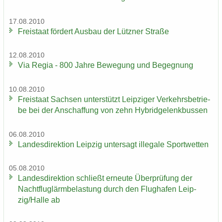
17.08.2010
Frei­staat för­dert Aus­bau der Lütz­ner Stra­ße
12.08.2010
Via Regia - 800 Jahre Be­we­gung und Be­geg­nung
10.08.2010
Frei­staat Sach­sen un­ter­stützt Leip­zi­ger Ver­kehrs­be­trie­
be bei der An­schaf­fung von zehn Hy­brid­ge­lenk­bus­sen
06.08.2010
Lan­des­di­rek­ti­on Leip­zig un­ter­sagt il­le­ga­le Sport­wet­ten
05.08.2010
Lan­des­di­rek­ti­on schließt er­neu­te Über­prü­fung der
Nacht­flug­lärm­be­las­tung durch den Flug­ha­fen Leip­
zig/Halle ab