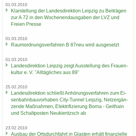
01.03.2010
Klar­stel­lung der Lan­des­di­rek­ti­on Leip­zig zu Bei­trä­gen
zur A 72 in den Wo­chen­end­aus­ga­ben der LVZ und
Frei­en Pres­se
01.03.2010
Raum­ord­nungs­ver­fah­ren B 87neu wird aus­ge­setzt
01.03.2010
Lan­des­di­rek­ti­on Leip­zig zeigt Aus­stel­lung des Frau­en­
kul­tur e. V. "All­täg­li­ches aus 89"
25.02.2010
Lan­des­di­rek­ti­on schließt An­hö­rungs­ver­fah­ren zum Ei­
sen­bahn­bau­vor­ha­ben City-​Tunnel Leip­zig, Netz­er­gän­
zen­de Maß­nah­men, Elek­tri­fi­zie­rung Borna - Geit­hain
und Schalt­pos­ten Neu­kie­ritzsch ab
23.02.2010
Aus­bau der Orts­durch­fahrt in Glas­ten er­hält fi­nan­zi­el­le