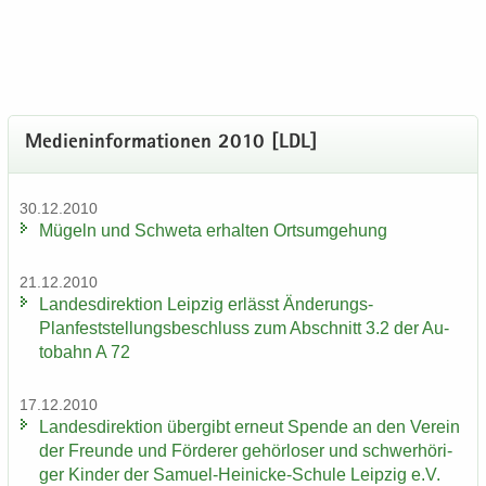
Me­di­en­in­for­ma­tio­nen 2010 [LDL]
30.12.2010
Mü­geln und Schwe­ta er­hal­ten Orts­um­ge­hung
21.12.2010
Lan­des­di­rek­ti­on Leip­zig er­lässt Änderungs-​
Planfeststellungsbeschluss zum Ab­schnitt 3.2 der Au­
to­bahn A 72
17.12.2010
Lan­des­di­rek­ti­on über­gibt er­neut Spen­de an den Ver­ein
der Freun­de und För­de­rer ge­hör­lo­ser und schwer­hö­ri­
ger Kin­der der Samuel-​Heinicke-Schule Leip­zig e.V.