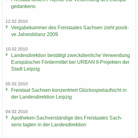
ge­dan­kens
12.02.2010
Ver­ga­be­kam­mer des Frei­staa­tes Sach­sen zieht po­si­ti­
ve Jah­res­bi­lanz 2009
10.02.2010
Lan­des­di­rek­ti­on be­stä­tigt zweck­dien­li­che Ver­wen­dung
Eu­ro­päi­scher För­der­mit­tel bei URBAN II-​Projekten der
Stadt Leip­zig
05.02.2010
Frei­staat Sach­sen kon­zen­triert Glücks­spiel­auf­sicht in
der Lan­des­di­rek­ti­on Leip­zig
04.02.2010
Apotheken-​Sachverständige des Frei­staa­tes Sach­
sens tag­ten in der Lan­des­di­rek­ti­on