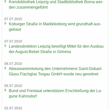
Kreis­bi­blio­thek Leip­zig und Stadt­bi­blio­thek Borna wer­
den zu­sam­men­ge­führt
07.07.2010
Ko­bur­ger Stra­ße in Mark­klee­berg wird grund­haft aus­
ge­baut
07.07.2010
Lan­des­di­rek­ti­on Leip­zig be­wil­ligt Mit­tel für den Aus­bau
der August-​Bebel-Straße in Grim­ma
06.07.2010
Ab­was­ser­ein­lei­tung des Un­ter­neh­mens Saint-​Gobain
Glass Flach­glas Tor­gau GmbH wurde neu ge­ord­net
05.07.2010
Bund und Frei­staat un­ter­stüt­zen Er­schlie­ßung der La­
gu­ne Kahns­dorf
02.07.2010