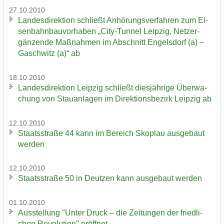
27.10.2010
Lan­des­di­rek­ti­on schließt An­hö­rungs­ver­fah­ren zum Ei­
sen­bahn­bau­vor­ha­ben „City-​Tunnel Leip­zig, Netz­er­
gän­zen­de Maß­nah­men im Ab­schnitt En­gels­dorf (a) –
Gaschwitz (a)“ ab
18.10.2010
Lan­des­di­rek­ti­on Leip­zig schließt dies­jäh­ri­ge Über­wa­
chung von Stau­an­la­gen im Di­rek­ti­ons­be­zirk Leip­zig ab
12.10.2010
Staats­stra­ße 44 kann im Be­reich Sko­plau aus­ge­baut
wer­den
12.10.2010
Staats­stra­ße 50 in Deut­zen kann aus­ge­baut wer­den
01.10.2010
Aus­stel­lung "Unter Druck – die Zei­tun­gen der fried­li­
chen Re­vo­lu­ti­on" er­öff­net