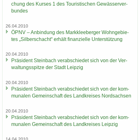
chung des Kur­ses 1 des Tou­ris­ti­schen Ge­wäs­ser­ver­
bun­des
26.04.2010
ÖPNV – An­bin­dung des Mark­klee­ber­ger Wohn­ge­bie­
tes „Sil­ber­schacht“ er­hält fi­nan­zi­el­le Un­ter­stüt­zung
20.04.2010
Prä­si­dent Stein­bach ver­ab­schie­det sich von der Ver­
wal­tungs­spit­ze der Stadt Leip­zig
20.04.2010
Prä­si­dent Stein­bach ver­ab­schie­det sich von der kom­
mu­na­len Ge­mein­schaft des Land­krei­ses Nord­sach­sen
20.04.2010
Prä­si­dent Stein­bach ver­ab­schie­det sich von der kom­
mu­na­len Ge­mein­schaft des Land­krei­ses Leip­zig
14.04.2010