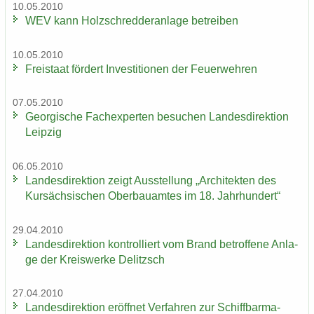
10.05.2010
WEV kann Holz­schred­de­r­an­la­ge be­trei­ben
10.05.2010
Frei­staat för­dert In­ves­ti­tio­nen der Feu­er­weh­ren
07.05.2010
Ge­or­gi­sche Fach­ex­per­ten be­su­chen Lan­des­di­rek­ti­on
Leip­zig
06.05.2010
Lan­des­di­rek­ti­on zeigt Aus­stel­lung „Ar­chi­tek­ten des
Kur­säch­si­schen Ober­bau­am­tes im 18. Jahr­hun­dert“
29.04.2010
Lan­des­di­rek­ti­on kon­trol­liert vom Brand be­trof­fe­ne An­la­
ge der Kreis­wer­ke De­litzsch
27.04.2010
Lan­des­di­rek­ti­on er­öff­net Ver­fah­ren zur Schiff­bar­ma­