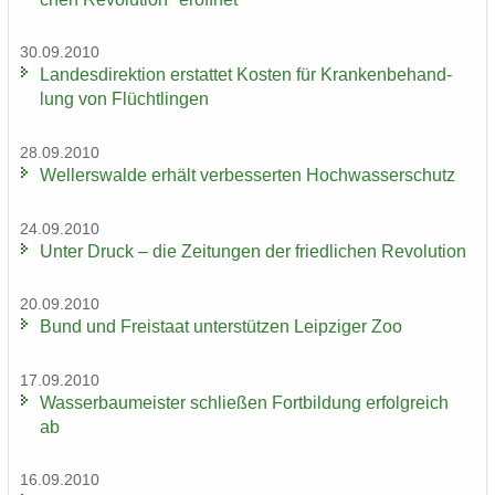
30.09.2010
Lan­des­di­rek­ti­on er­stat­tet Kos­ten für Kran­ken­be­hand­
lung von Flücht­lin­gen
28.09.2010
Wel­ler­s­wal­de er­hält ver­bes­ser­ten Hoch­was­ser­schutz
24.09.2010
Unter Druck – die Zei­tun­gen der fried­li­chen Re­vo­lu­ti­on
20.09.2010
Bund und Frei­staat un­ter­stüt­zen Leip­zi­ger Zoo
17.09.2010
Was­ser­bau­meis­ter schlie­ßen Fort­bil­dung er­folg­reich
ab
16.09.2010