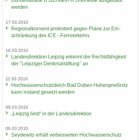
Bun­des­stra­ße B 183 kann in Drei­hei­de aus­ge­baut
wer­den
17.03.2010
Re­gio­nal­kon­vent pro­tes­tiert gegen Pläne zur Ein­
schrän­kung des ICE - Fern­ver­kehrs
16.03.2010
Lan­des­di­rek­ti­on Leip­zig er­kennt die Rechts­fä­hig­keit
der "Leip­zi­ger Denk­mal­stif­tung" an
11.03.2010
Hoch­was­ser­schutz­deich Bad Düben Ho­hen­prieß­nitz
kann in­stand ge­setzt wer­den
09.03.2010
„Leip­zig liest“ in der Lan­des­di­rek­ti­on
05.03.2010
Sey­de­witz er­hält ver­bes­ser­ten Hoch­was­ser­schutz