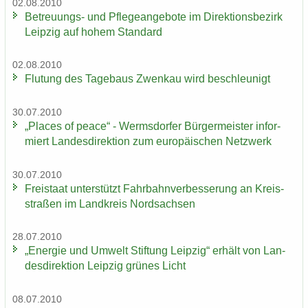
02.08.2010
Betreuungs-​ und Pfle­ge­an­ge­bo­te im Di­rek­ti­ons­be­zirk
Leip­zig auf hohem Stan­dard
02.08.2010
Flu­tung des Ta­ge­baus Zwenkau wird be­schleu­nigt
30.07.2010
„Places of peace“ - Werms­dor­fer Bür­ger­meis­ter in­for­
miert Lan­des­di­rek­ti­on zum eu­ro­päi­schen Netz­werk
30.07.2010
Frei­staat un­ter­stützt Fahr­bahn­ver­bes­se­rung an Kreis­
stra­ßen im Land­kreis Nord­sach­sen
28.07.2010
„En­er­gie und Um­welt Stif­tung Leip­zig“ er­hält von Lan­
des­di­rek­ti­on Leip­zig grü­nes Licht
08.07.2010