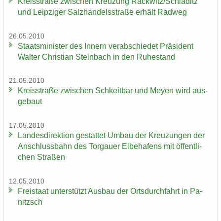
Kreis­stra­ße zwi­schen Kreu­zung Rack­witz/Schla­ditz
und Leip­zi­ger Salz­han­dels­stra­ße er­hält Rad­weg
26.05.2010
Staats­mi­nis­ter des In­nern ver­ab­schie­det Prä­si­dent
Wal­ter Chris­ti­an Stein­bach in den Ru­he­stand
21.05.2010
Kreis­stra­ße zwi­schen Schkeit­bar und Meyen wird aus­
ge­baut
17.05.2010
Lan­des­di­rek­ti­on ge­stat­tet Umbau der Kreu­zun­gen der
An­schluss­bahn des Tor­gau­er El­be­ha­fens mit öf­fent­li­
chen Stra­ßen
12.05.2010
Frei­staat un­ter­stützt Aus­bau der Orts­durch­fahrt in Pa­
nitzsch