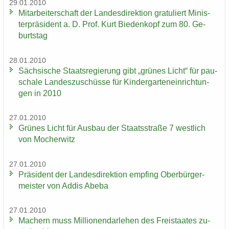
29.01.2010
Mit­ar­bei­ter­schaft der Lan­des­di­rek­ti­on gra­tu­liert Mi­nis­
ter­prä­si­dent a. D. Prof. Kurt Bie­den­kopf zum 80. Ge­
burts­tag
28.01.2010
Säch­si­sche Staats­re­gie­rung gibt „grü­nes Licht“ für pau­
scha­le Lan­des­zu­schüs­se für Kin­der­gar­ten­ein­rich­tun­
gen in 2010
27.01.2010
Grü­nes Licht für Aus­bau der Staats­stra­ße 7 west­lich
von Mo­cher­witz
27.01.2010
Prä­si­dent der Lan­des­di­rek­ti­on emp­fing Ober­bür­ger­
meis­ter von Addis Abeba
27.01.2010
Ma­chern muss Mil­lio­nen­dar­le­hen des Frei­staa­tes zu­