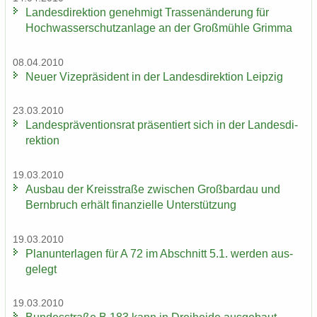
Lan­des­di­rek­ti­on ge­neh­migt Tras­sen­än­de­rung für
Hoch­was­ser­schutz­an­la­ge an der Groß­müh­le Grim­ma
08.04.2010
Neuer Vi­ze­prä­si­dent in der Lan­des­di­rek­ti­on Leip­zig
23.03.2010
Lan­des­prä­ven­ti­ons­rat prä­sen­tiert sich in der Lan­des­di­
rek­ti­on
19.03.2010
Aus­bau der Kreis­stra­ße zwi­schen Groß­bardau und
Bern­bruch er­hält fi­nan­zi­el­le Un­ter­stüt­zung
19.03.2010
Plan­un­ter­la­gen für A 72 im Ab­schnitt 5.1. wer­den aus­
ge­legt
19.03.2010