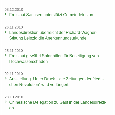
08.12.2010
Frei­staat Sach­sen un­ter­stützt Ge­mein­de­fu­si­on
26.11.2010
Lan­des­di­rek­ti­on über­reicht der Richard-​Wagner-
Stiftung Leip­zig die An­er­ken­nungs­ur­kun­de
25.11.2010
Frei­staat ge­währt So­fort­hil­fen für Be­sei­ti­gung von
Hoch­was­ser­schä­den
02.11.2010
Aus­stel­lung „Unter Druck – die Zei­tun­gen der fried­li­
chen Re­vo­lu­ti­on“ wird ver­län­gert
28.10.2010
Chi­ne­si­sche De­le­ga­ti­on zu Gast in der Lan­des­di­rek­ti­
on