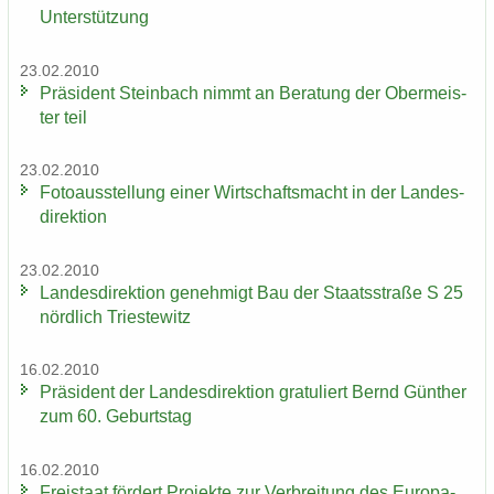
Un­ter­stüt­zung
23.02.2010
Prä­si­dent Stein­bach nimmt an Be­ra­tung der Ober­meis­
ter teil
23.02.2010
Fo­to­aus­stel­lung einer Wirt­schafts­macht in der Lan­des­
di­rek­ti­on
23.02.2010
Lan­des­di­rek­ti­on ge­neh­migt Bau der Staats­stra­ße S 25
nörd­lich Tri­es­te­witz
16.02.2010
Prä­si­dent der Lan­des­di­rek­ti­on gra­tu­liert Bernd Gün­ther
zum 60. Ge­burts­tag
16.02.2010
Frei­staat för­dert Pro­jek­te zur Ver­brei­tung des Eu­ro­pa­