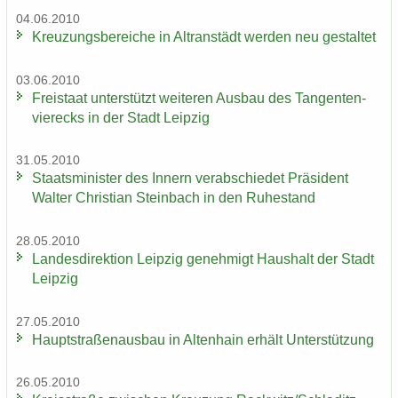
04.06.2010
Kreu­zungs­be­rei­che in Altran­städt wer­den neu ge­stal­tet
03.06.2010
Frei­staat un­ter­stützt wei­te­ren Aus­bau des Tan­gen­ten­
vier­ecks in der Stadt Leip­zig
31.05.2010
Staats­mi­nis­ter des In­nern ver­ab­schie­det Prä­si­dent
Wal­ter Chris­ti­an Stein­bach in den Ru­he­stand
28.05.2010
Lan­des­di­rek­ti­on Leip­zig ge­neh­migt Haus­halt der Stadt
Leip­zig
27.05.2010
Haupt­stra­ßen­aus­bau in Al­ten­hain er­hält Un­ter­stüt­zung
26.05.2010