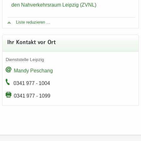
den Nah­ver­kehrs­raum Leip­zig (ZVNL)
Liste re­du­zie­ren ...
Ihr Kon­takt vor Ort
Dienst­stel­le Leip­zig
Mandy Peschang
0341 977 - 1004
0341 977 - 1099