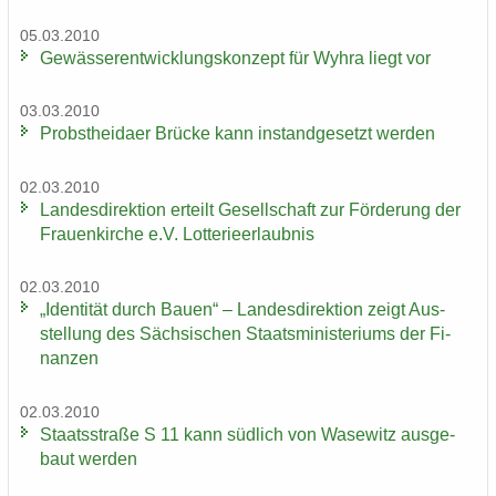
05.03.2010
Ge­wäs­ser­ent­wick­lungs­kon­zept für Wyhra liegt vor
03.03.2010
Probst­hei­da­er Brü­cke kann in­stand­ge­setzt wer­den
02.03.2010
Lan­des­di­rek­ti­on er­teilt Ge­sell­schaft zur För­de­rung der
Frau­en­kir­che e.V. Lot­te­rie­er­laub­nis
02.03.2010
„Iden­ti­tät durch Bauen“ – Lan­des­di­rek­ti­on zeigt Aus­
stel­lung des Säch­si­schen Staats­mi­nis­te­ri­ums der Fi­
nan­zen
02.03.2010
Staats­stra­ße S 11 kann süd­lich von Wase­witz aus­ge­
baut wer­den