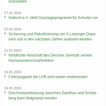
rück­zah­len
27.01.2010
Ha­bicht e.V. stellt Ganz­tags­pro­gramm für Schu­len vor
27.01.2010
Si­che­rung und Re­kul­ti­vie­rung von 5 Leip­zi­ger De­po­
nien soll in den nächs­ten Jah­ren rea­li­siert wer­den
21.01.2010
Nörd­li­cher Ab­schnitt des Dei­ches Ser­muth ver­liert
Hoch­was­ser­schutz­funk­ti­on
15.01.2010
Fahr­zeug­park der LVB wird wei­ter mo­der­ni­siert
15.01.2010
Deich­in­stand­set­zung zwi­schen Zwet­hau und Schütz­
berg kann fort­ge­setzt wer­den