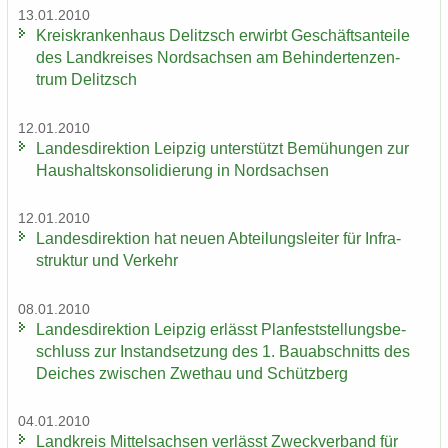
13.01.2010
Kreis­kran­ken­haus De­litzsch er­wirbt Ge­schäfts­an­tei­le
des Land­krei­ses Nord­sach­sen am Be­hin­der­ten­zen­
trum De­litzsch
12.01.2010
Lan­des­di­rek­ti­on Leip­zig un­ter­stützt Be­mü­hun­gen zur
Haus­halts­kon­so­li­die­rung in Nord­sach­sen
12.01.2010
Lan­des­di­rek­ti­on hat neuen Ab­tei­lungs­lei­ter für In­fra­
struk­tur und Ver­kehr
08.01.2010
Lan­des­di­rek­ti­on Leip­zig er­lässt Plan­fest­stel­lungs­be­
schluss zur In­stand­set­zung des 1. Bau­ab­schnitts des
Dei­ches zwi­schen Zwet­hau und Schütz­berg
04.01.2010
Land­kreis Mit­tel­sach­sen ver­lässt Zweck­ver­band für