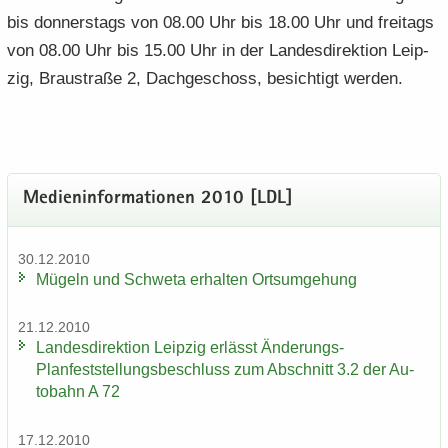
bis don­ners­tags von 08.00 Uhr bis 18.00 Uhr und frei­tags
von 08.00 Uhr bis 15.00 Uhr in der Lan­des­di­rek­ti­on Leip­
zig, Brau­stra­ße 2, Dach­ge­schoss, be­sich­tigt wer­den.
Me­di­en­in­for­ma­tio­nen 2010 [LDL]
30.12.2010
Mü­geln und Schwe­ta er­hal­ten Orts­um­ge­hung
21.12.2010
Lan­des­di­rek­ti­on Leip­zig er­lässt Änderungs-​
Planfeststellungsbeschluss zum Ab­schnitt 3.2 der Au­
to­bahn A 72
17.12.2010