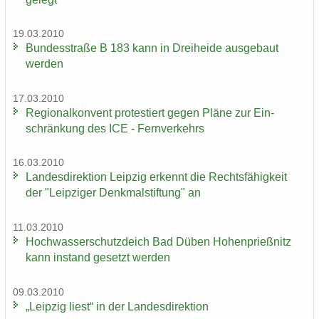
19.03.2010
Bun­des­stra­ße B 183 kann in Drei­hei­de aus­ge­baut
wer­den
17.03.2010
Re­gio­nal­kon­vent pro­tes­tiert gegen Pläne zur Ein­
schrän­kung des ICE - Fern­ver­kehrs
16.03.2010
Lan­des­di­rek­ti­on Leip­zig er­kennt die Rechts­fä­hig­keit
der "Leip­zi­ger Denk­mal­stif­tung" an
11.03.2010
Hoch­was­ser­schutz­deich Bad Düben Ho­hen­prieß­nitz
kann in­stand ge­setzt wer­den
09.03.2010
„Leip­zig liest“ in der Lan­des­di­rek­ti­on