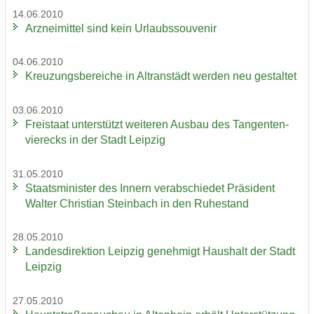
14.06.2010
Arz­nei­mit­tel sind kein Ur­laubs­sou­ve­nir
04.06.2010
Kreu­zungs­be­rei­che in Altran­städt wer­den neu ge­stal­tet
03.06.2010
Frei­staat un­ter­stützt wei­te­ren Aus­bau des Tan­gen­ten­
vier­ecks in der Stadt Leip­zig
31.05.2010
Staats­mi­nis­ter des In­nern ver­ab­schie­det Prä­si­dent
Wal­ter Chris­ti­an Stein­bach in den Ru­he­stand
28.05.2010
Lan­des­di­rek­ti­on Leip­zig ge­neh­migt Haus­halt der Stadt
Leip­zig
27.05.2010