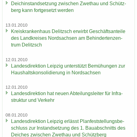
Deich­in­stand­set­zung zwi­schen Zwet­hau und Schütz­
berg kann fort­ge­setzt wer­den
13.01.2010
Kreis­kran­ken­haus De­litzsch er­wirbt Ge­schäfts­an­tei­le
des Land­krei­ses Nord­sach­sen am Be­hin­der­ten­zen­
trum De­litzsch
12.01.2010
Lan­des­di­rek­ti­on Leip­zig un­ter­stützt Be­mü­hun­gen zur
Haus­halts­kon­so­li­die­rung in Nord­sach­sen
12.01.2010
Lan­des­di­rek­ti­on hat neuen Ab­tei­lungs­lei­ter für In­fra­
struk­tur und Ver­kehr
08.01.2010
Lan­des­di­rek­ti­on Leip­zig er­lässt Plan­fest­stel­lungs­be­
schluss zur In­stand­set­zung des 1. Bau­ab­schnitts des
Dei­ches zwi­schen Zwet­hau und Schütz­berg