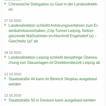
Chi­ne­si­sche De­le­ga­ti­on zu Gast in der Lan­des­di­rek­ti­
on
27.10.2010
Lan­des­di­rek­ti­on schließt An­hö­rungs­ver­fah­ren zum Ei­
sen­bahn­bau­vor­ha­ben „City-​Tunnel Leip­zig, Netz­er­
gän­zen­de Maß­nah­men im Ab­schnitt En­gels­dorf (a) –
Gaschwitz (a)“ ab
18.10.2010
Lan­des­di­rek­ti­on Leip­zig schließt dies­jäh­ri­ge Über­wa­
chung von Stau­an­la­gen im Di­rek­ti­ons­be­zirk Leip­zig ab
12.10.2010
Staats­stra­ße 44 kann im Be­reich Sko­plau aus­ge­baut
wer­den
12.10.2010
Staats­stra­ße 50 in Deut­zen kann aus­ge­baut wer­den