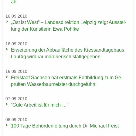
ab
16.09.2010
„Ost ist West“ – Lan­des­di­rek­ti­on Leip­zig zeigt Aus­stel­
lung der Künst­le­rin Ewa Pohl­ke
16.09.2010
Er­wei­te­rung der Ab­bau­flä­che des Kies­sand­ta­ge­baus
Lau­ßig wird raum­ord­ne­risch statt­ge­ge­ben
16.09.2010
Frei­staat Sach­sen hat erst­mals Fort­bil­dung zum Ge­
prüf­ten Was­ser­bau­meis­ter durch­ge­führt
07.09.2010
“Gute Ar­beit ist für mich …“
06.09.2010
100 Tage Be­hör­den­lei­tung durch Dr. Mi­cha­el Feist