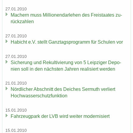
27.01.2010
Ma­chern muss Mil­lio­nen­dar­le­hen des Frei­staa­tes zu­
rück­zah­len
27.01.2010
Ha­bicht e.V. stellt Ganz­tags­pro­gramm für Schu­len vor
27.01.2010
Si­che­rung und Re­kul­ti­vie­rung von 5 Leip­zi­ger De­po­
nien soll in den nächs­ten Jah­ren rea­li­siert wer­den
21.01.2010
Nörd­li­cher Ab­schnitt des Dei­ches Ser­muth ver­liert
Hoch­was­ser­schutz­funk­ti­on
15.01.2010
Fahr­zeug­park der LVB wird wei­ter mo­der­ni­siert
15.01.2010