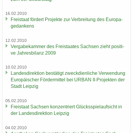
16.02.2010
Frei­staat för­dert Pro­jek­te zur Ver­brei­tung des Eu­ro­pa­
ge­dan­kens
12.02.2010
Ver­ga­be­kam­mer des Frei­staa­tes Sach­sen zieht po­si­ti­
ve Jah­res­bi­lanz 2009
10.02.2010
Lan­des­di­rek­ti­on be­stä­tigt zweck­dien­li­che Ver­wen­dung
Eu­ro­päi­scher För­der­mit­tel bei URBAN II-​Projekten der
Stadt Leip­zig
05.02.2010
Frei­staat Sach­sen kon­zen­triert Glücks­spiel­auf­sicht in
der Lan­des­di­rek­ti­on Leip­zig
04.02.2010