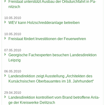
Frei­staat un­ter­stützt Aus­bau der Orts­durch­fahrt in Pa­
nitzsch
10.05.2010
WEV kann Holz­schred­de­r­an­la­ge be­trei­ben
10.05.2010
Frei­staat för­dert In­ves­ti­tio­nen der Feu­er­weh­ren
07.05.2010
Ge­or­gi­sche Fach­ex­per­ten be­su­chen Lan­des­di­rek­ti­on
Leip­zig
06.05.2010
Lan­des­di­rek­ti­on zeigt Aus­stel­lung „Ar­chi­tek­ten des
Kur­säch­si­schen Ober­bau­am­tes im 18. Jahr­hun­dert“
29.04.2010
Lan­des­di­rek­ti­on kon­trol­liert vom Brand be­trof­fe­ne An­la­
ge der Kreis­wer­ke De­litzsch