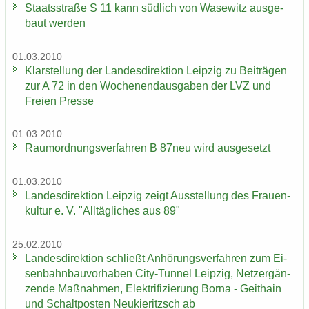
Staats­stra­ße S 11 kann süd­lich von Wase­witz aus­ge­
baut wer­den
01.03.2010
Klar­stel­lung der Lan­des­di­rek­ti­on Leip­zig zu Bei­trä­gen
zur A 72 in den Wo­chen­end­aus­ga­ben der LVZ und
Frei­en Pres­se
01.03.2010
Raum­ord­nungs­ver­fah­ren B 87neu wird aus­ge­setzt
01.03.2010
Lan­des­di­rek­ti­on Leip­zig zeigt Aus­stel­lung des Frau­en­
kul­tur e. V. "All­täg­li­ches aus 89"
25.02.2010
Lan­des­di­rek­ti­on schließt An­hö­rungs­ver­fah­ren zum Ei­
sen­bahn­bau­vor­ha­ben City-​Tunnel Leip­zig, Netz­er­gän­
zen­de Maß­nah­men, Elek­tri­fi­zie­rung Borna - Geit­hain
und Schalt­pos­ten Neu­kie­ritzsch ab