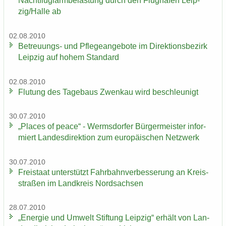
Nacht­flug­lärm­be­las­tung durch den Flug­ha­fen Leip­
zig/Halle ab
02.08.2010
Betreuungs-​ und Pfle­ge­an­ge­bo­te im Di­rek­ti­ons­be­zirk
Leip­zig auf hohem Stan­dard
02.08.2010
Flu­tung des Ta­ge­baus Zwenkau wird be­schleu­nigt
30.07.2010
„Places of peace“ - Werms­dor­fer Bür­ger­meis­ter in­for­
miert Lan­des­di­rek­ti­on zum eu­ro­päi­schen Netz­werk
30.07.2010
Frei­staat un­ter­stützt Fahr­bahn­ver­bes­se­rung an Kreis­
stra­ßen im Land­kreis Nord­sach­sen
28.07.2010
„En­er­gie und Um­welt Stif­tung Leip­zig“ er­hält von Lan­