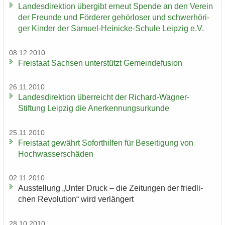
Lan­des­di­rek­ti­on über­gibt er­neut Spen­de an den Ver­ein
der Freun­de und För­de­rer ge­hör­lo­ser und schwer­hö­ri­
ger Kin­der der Samuel-​Heinicke-Schule Leip­zig e.V.
08.12.2010
Frei­staat Sach­sen un­ter­stützt Ge­mein­de­fu­si­on
26.11.2010
Lan­des­di­rek­ti­on über­reicht der Richard-​Wagner-
Stiftung Leip­zig die An­er­ken­nungs­ur­kun­de
25.11.2010
Frei­staat ge­währt So­fort­hil­fen für Be­sei­ti­gung von
Hoch­was­ser­schä­den
02.11.2010
Aus­stel­lung „Unter Druck – die Zei­tun­gen der fried­li­
chen Re­vo­lu­ti­on“ wird ver­län­gert
28.10.2010