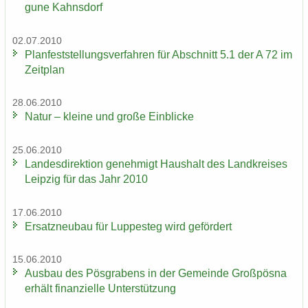
gu­ne Kahns­dorf
02.07.2010
Plan­fest­stel­lungs­ver­fah­ren für Ab­schnitt 5.1 der A 72 im
Zeit­plan
28.06.2010
Natur – klei­ne und große Ein­bli­cke
25.06.2010
Lan­des­di­rek­ti­on ge­neh­migt Haus­halt des Land­krei­ses
Leip­zig für das Jahr 2010
17.06.2010
Er­satz­neu­bau für Lup­pe­steg wird ge­för­dert
15.06.2010
Aus­bau des Pös­gra­bens in der Ge­mein­de Groß­pös­na
er­hält fi­nan­zi­el­le Un­ter­stüt­zung