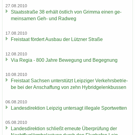
27.08.2010
Staats­stra­ße 38 er­hält öst­lich von Grim­ma einen ge­
mein­sa­men Geh- und Rad­weg
17.08.2010
Frei­staat för­dert Aus­bau der Lütz­ner Stra­ße
12.08.2010
Via Regia - 800 Jahre Be­we­gung und Be­geg­nung
10.08.2010
Frei­staat Sach­sen un­ter­stützt Leip­zi­ger Ver­kehrs­be­trie­
be bei der An­schaf­fung von zehn Hy­brid­ge­lenk­bus­sen
06.08.2010
Lan­des­di­rek­ti­on Leip­zig un­ter­sagt il­le­ga­le Sport­wet­ten
05.08.2010
Lan­des­di­rek­ti­on schließt er­neu­te Über­prü­fung der