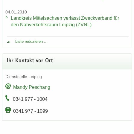
04.01.2010
Land­kreis Mit­tel­sach­sen ver­lässt Zweck­ver­band für
den Nah­ver­kehrs­raum Leip­zig (ZVNL)
Liste re­du­zie­ren ...
Ihr Kon­takt vor Ort
Dienst­stel­le Leip­zig
Mandy Peschang
0341 977 - 1004
0341 977 - 1099