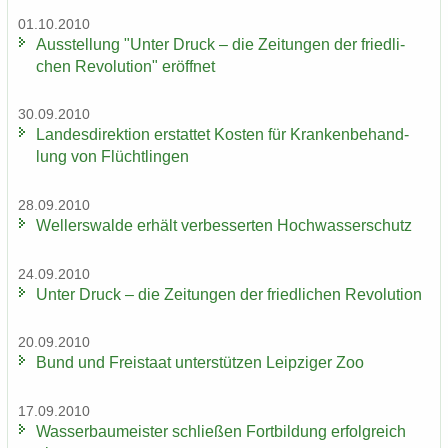
01.10.2010
Aus­stel­lung "Unter Druck – die Zei­tun­gen der fried­li­
chen Re­vo­lu­ti­on" er­öff­net
30.09.2010
Lan­des­di­rek­ti­on er­stat­tet Kos­ten für Kran­ken­be­hand­
lung von Flücht­lin­gen
28.09.2010
Wel­ler­s­wal­de er­hält ver­bes­ser­ten Hoch­was­ser­schutz
24.09.2010
Unter Druck – die Zei­tun­gen der fried­li­chen Re­vo­lu­ti­on
20.09.2010
Bund und Frei­staat un­ter­stüt­zen Leip­zi­ger Zoo
17.09.2010
Was­ser­bau­meis­ter schlie­ßen Fort­bil­dung er­folg­reich