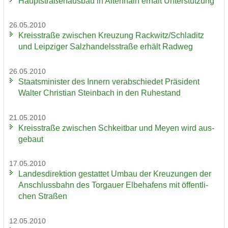
Haupt­stra­ßen­aus­bau in Al­ten­hain er­hält Un­ter­stüt­zung
26.05.2010
Kreis­stra­ße zwi­schen Kreu­zung Rack­witz/Schla­ditz
und Leip­zi­ger Salz­han­dels­stra­ße er­hält Rad­weg
26.05.2010
Staats­mi­nis­ter des In­nern ver­ab­schie­det Prä­si­dent
Wal­ter Chris­ti­an Stein­bach in den Ru­he­stand
21.05.2010
Kreis­stra­ße zwi­schen Schkeit­bar und Meyen wird aus­
ge­baut
17.05.2010
Lan­des­di­rek­ti­on ge­stat­tet Umbau der Kreu­zun­gen der
An­schluss­bahn des Tor­gau­er El­be­ha­fens mit öf­fent­li­
chen Stra­ßen
12.05.2010