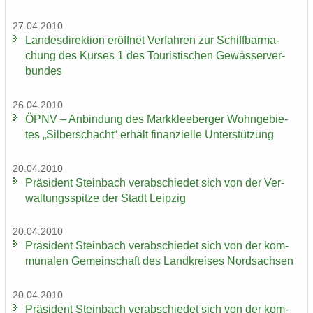
27.04.2010
Lan­des­di­rek­ti­on er­öff­net Ver­fah­ren zur Schiff­bar­ma­
chung des Kur­ses 1 des Tou­ris­ti­schen Ge­wäs­ser­ver­
bun­des
26.04.2010
ÖPNV – An­bin­dung des Mark­klee­ber­ger Wohn­ge­bie­
tes „Sil­ber­schacht“ er­hält fi­nan­zi­el­le Un­ter­stüt­zung
20.04.2010
Prä­si­dent Stein­bach ver­ab­schie­det sich von der Ver­
wal­tungs­spit­ze der Stadt Leip­zig
20.04.2010
Prä­si­dent Stein­bach ver­ab­schie­det sich von der kom­
mu­na­len Ge­mein­schaft des Land­krei­ses Nord­sach­sen
20.04.2010
Prä­si­dent Stein­bach ver­ab­schie­det sich von der kom­