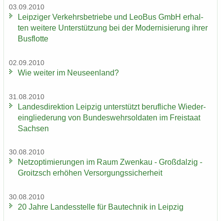
03.09.2010
Leip­zi­ger Ver­kehrs­be­trie­be und LeoBus GmbH er­hal­
ten wei­te­re Un­ter­stüt­zung bei der Mo­der­ni­sie­rung ihrer
Bus­flot­te
02.09.2010
Wie wei­ter im Neu­seen­land?
31.08.2010
Lan­des­di­rek­ti­on Leip­zig un­ter­stützt be­ruf­li­che Wie­der­
ein­glie­de­rung von Bun­des­wehr­sol­da­ten im Frei­staat
Sach­sen
30.08.2010
Netz­op­ti­mie­run­gen im Raum Zwenkau - Groß­dal­zig -
Groitzsch er­hö­hen Ver­sor­gungs­si­cher­heit
30.08.2010
20 Jahre Lan­des­stel­le für Bau­tech­nik in Leip­zig