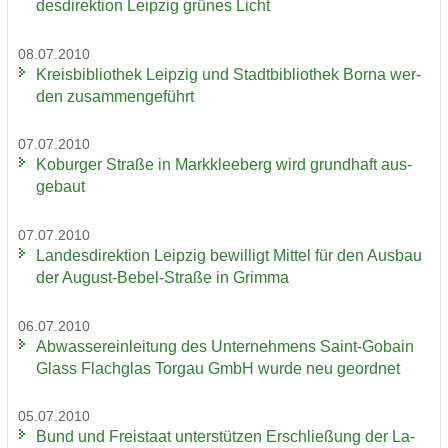
des­di­rek­ti­on Leip­zig grü­nes Licht
08.07.2010
Kreis­bi­blio­thek Leip­zig und Stadt­bi­blio­thek Borna wer­
den zu­sam­men­ge­führt
07.07.2010
Ko­bur­ger Stra­ße in Mark­klee­berg wird grund­haft aus­
ge­baut
07.07.2010
Lan­des­di­rek­ti­on Leip­zig be­wil­ligt Mit­tel für den Aus­bau
der August-​Bebel-Straße in Grim­ma
06.07.2010
Ab­was­ser­ein­lei­tung des Un­ter­neh­mens Saint-​Gobain
Glass Flach­glas Tor­gau GmbH wurde neu ge­ord­net
05.07.2010
Bund und Frei­staat un­ter­stüt­zen Er­schlie­ßung der La­