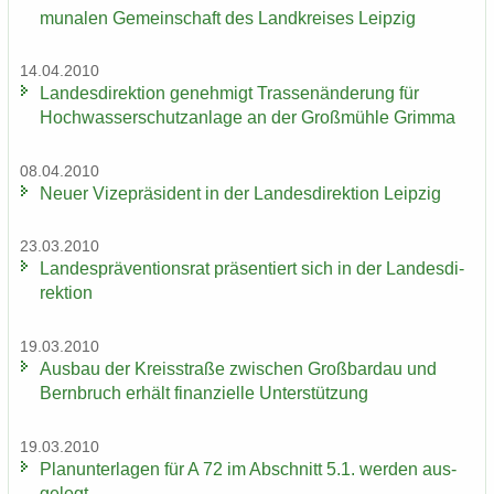
mu­na­len Ge­mein­schaft des Land­krei­ses Leip­zig
14.04.2010
Lan­des­di­rek­ti­on ge­neh­migt Tras­sen­än­de­rung für
Hoch­was­ser­schutz­an­la­ge an der Groß­müh­le Grim­ma
08.04.2010
Neuer Vi­ze­prä­si­dent in der Lan­des­di­rek­ti­on Leip­zig
23.03.2010
Lan­des­prä­ven­ti­ons­rat prä­sen­tiert sich in der Lan­des­di­
rek­ti­on
19.03.2010
Aus­bau der Kreis­stra­ße zwi­schen Groß­bardau und
Bern­bruch er­hält fi­nan­zi­el­le Un­ter­stüt­zung
19.03.2010
Plan­un­ter­la­gen für A 72 im Ab­schnitt 5.1. wer­den aus­
ge­legt