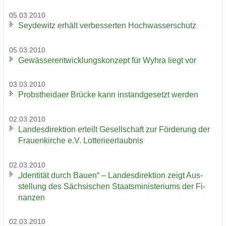
05.03.2010
Sey­de­witz er­hält ver­bes­ser­ten Hoch­was­ser­schutz
05.03.2010
Ge­wäs­ser­ent­wick­lungs­kon­zept für Wyhra liegt vor
03.03.2010
Probst­hei­da­er Brü­cke kann in­stand­ge­setzt wer­den
02.03.2010
Lan­des­di­rek­ti­on er­teilt Ge­sell­schaft zur För­de­rung der
Frau­en­kir­che e.V. Lot­te­rie­er­laub­nis
02.03.2010
„Iden­ti­tät durch Bauen“ – Lan­des­di­rek­ti­on zeigt Aus­
stel­lung des Säch­si­schen Staats­mi­nis­te­ri­ums der Fi­
nan­zen
02.03.2010