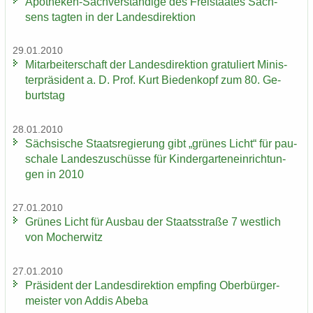
Apotheken-​Sachverständige des Frei­staa­tes Sach­
sens tag­ten in der Lan­des­di­rek­ti­on
29.01.2010
Mit­ar­bei­ter­schaft der Lan­des­di­rek­ti­on gra­tu­liert Mi­nis­
ter­prä­si­dent a. D. Prof. Kurt Bie­den­kopf zum 80. Ge­
burts­tag
28.01.2010
Säch­si­sche Staats­re­gie­rung gibt „grü­nes Licht“ für pau­
scha­le Lan­des­zu­schüs­se für Kin­der­gar­ten­ein­rich­tun­
gen in 2010
27.01.2010
Grü­nes Licht für Aus­bau der Staats­stra­ße 7 west­lich
von Mo­cher­witz
27.01.2010
Prä­si­dent der Lan­des­di­rek­ti­on emp­fing Ober­bür­ger­
meis­ter von Addis Abeba