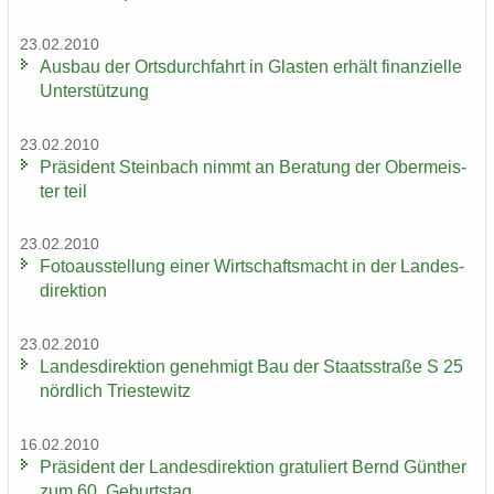
23.02.2010
Aus­bau der Orts­durch­fahrt in Glas­ten er­hält fi­nan­zi­el­le
Un­ter­stüt­zung
23.02.2010
Prä­si­dent Stein­bach nimmt an Be­ra­tung der Ober­meis­
ter teil
23.02.2010
Fo­to­aus­stel­lung einer Wirt­schafts­macht in der Lan­des­
di­rek­ti­on
23.02.2010
Lan­des­di­rek­ti­on ge­neh­migt Bau der Staats­stra­ße S 25
nörd­lich Tri­es­te­witz
16.02.2010
Prä­si­dent der Lan­des­di­rek­ti­on gra­tu­liert Bernd Gün­ther
zum 60. Ge­burts­tag