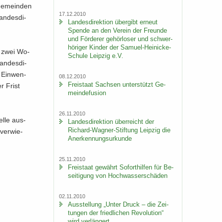
Ge­mein­den
17.12.2010
n­des­di­
Lan­des­di­rek­ti­on über­gibt er­neut
Spen­de an den Ver­ein der Freun­de
und För­de­rer ge­hör­lo­ser und schwer­
hö­ri­ger Kin­der der Samuel-​Heinicke-
s zwei Wo­
Schule Leip­zig e.V.
an­des­di­
 Ein­wen­
08.12.2010
Frei­staat Sach­sen un­ter­stützt Ge­
r Frist
mein­de­fu­si­on
26.11.2010
l­le aus­
Lan­des­di­rek­ti­on über­reicht der
Richard-​Wagner-Stiftung Leip­zig die
ver­wie­
An­er­ken­nungs­ur­kun­de
25.11.2010
Frei­staat ge­währt So­fort­hil­fen für Be­
sei­ti­gung von Hoch­was­ser­schä­den
02.11.2010
Aus­stel­lung „Unter Druck – die Zei­
tun­gen der fried­li­chen Re­vo­lu­ti­on“
wird ver­län­gert