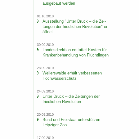
aus­ge­baut wer­den
01.10.2010
Aus­stel­lung "Unter Druck – die Zei­
tun­gen der fried­li­chen Re­vo­lu­ti­on" er­
öff­net
30.09.2010
Lan­des­di­rek­ti­on er­stat­tet Kos­ten für
Kran­ken­be­hand­lung von Flücht­lin­gen
28.09.2010
Wel­ler­s­wal­de er­hält ver­bes­ser­ten
Hoch­was­ser­schutz
24.09.2010
Unter Druck – die Zei­tun­gen der
fried­li­chen Re­vo­lu­ti­on
20.09.2010
Bund und Frei­staat un­ter­stüt­zen
Leip­zi­ger Zoo
17.09.2010