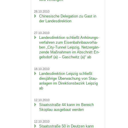
28.10.2010
Chi­ne­si­sche De­le­ga­ti­on zu Gast in
der Lan­des­di­rek­ti­on
27.10.2010
Lan­des­di­rek­ti­on schließt An­hö­rungs­
ver­fah­ren zum Ei­sen­bahn­bau­vor­ha­
ben „City-​Tunnel Leip­zig, Netz­er­gän­
zen­de Maß­nah­men im Ab­schnitt En­
gels­dorf (a) – Gaschwitz (a)“ ab
18.10.2010
Lan­des­di­rek­ti­on Leip­zig schließt
dies­jäh­ri­ge Über­wa­chung von Stau­
an­la­gen im Di­rek­ti­ons­be­zirk Leip­zig
ab
12.10.2010
Staats­stra­ße 44 kann im Be­reich
Sko­plau aus­ge­baut wer­den
12.10.2010
Staats­stra­ße 50 in Deut­zen kann