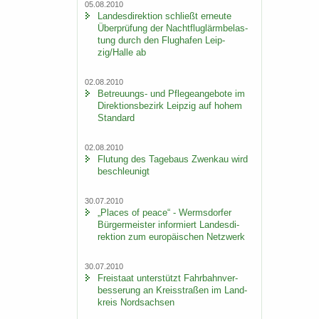
05.08.2010
Lan­des­di­rek­ti­on schließt er­neu­te
Über­prü­fung der Nacht­flug­lärm­be­las­
tung durch den Flug­ha­fen Leip­
zig/Halle ab
02.08.2010
Betreuungs-​ und Pfle­ge­an­ge­bo­te im
Di­rek­ti­ons­be­zirk Leip­zig auf hohem
Stan­dard
02.08.2010
Flu­tung des Ta­ge­baus Zwenkau wird
be­schleu­nigt
30.07.2010
„Places of peace“ - Werms­dor­fer
Bür­ger­meis­ter in­for­miert Lan­des­di­
rek­ti­on zum eu­ro­päi­schen Netz­werk
30.07.2010
Frei­staat un­ter­stützt Fahr­bahn­ver­
bes­se­rung an Kreis­stra­ßen im Land­
kreis Nord­sach­sen