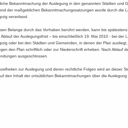
b­li­che Be­kannt­ma­chung der Aus­le­gung in den ge­nann­ten Städ­ten und 
hend der maß­geb­li­chen Be­kannt­ma­chungs­sat­zun­gen wurde durch die La
ip­zig ver­an­lasst.
­sen Be­lan­ge durch das Vor­ha­ben be­rührt wer­den, kann bis spä­tes­ten
b­lauf der Aus­le­gungs­frist – bis ein­schließ­lich 19. Mai 2010 - bei der L
eip­zig oder bei den Städ­ten und Ge­mein­den, in denen der Plan aus­liegt,
en den Plan schrift­lich oder zur Nie­der­schrift er­he­ben. Nach Ab­lauf de
en­dun­gen aus­ge­schlos­sen.
el­hei­ten zur Aus­le­gung und deren recht­li­che Fol­gen wird an die­ser Ste
auf den In­halt der orts­üb­li­chen Be­kannt­ma­chun­gen über die Aus­le­gung 