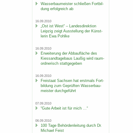
Was­ser­bau­meis­ter schlie­ßen Fort­bil­
dung er­folg­reich ab
16.09.2010
„Ost ist West“ – Lan­des­di­rek­ti­on
Leip­zig zeigt Aus­stel­lung der Künst­
le­rin Ewa Pohl­ke
16.09.2010
Er­wei­te­rung der Ab­bau­flä­che des
Kies­sand­ta­ge­baus Lau­ßig wird raum­
ord­ne­risch statt­ge­ge­ben
16.09.2010
Frei­staat Sach­sen hat erst­mals Fort­
bil­dung zum Ge­prüf­ten Was­ser­bau­
meis­ter durch­ge­führt
07.09.2010
“Gute Ar­beit ist für mich …“
06.09.2010
100 Tage Be­hör­den­lei­tung durch Dr.
Mi­cha­el Feist