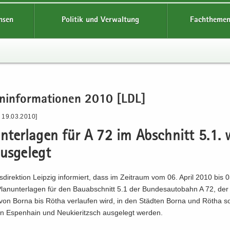
hsen
Politik und Verwaltung
Fachthemen
en­in­for­ma­tio­nen 2010 [LDL]
- 19.03.2010]
n­ter­la­gen für A 72 im Ab­schnitt 5.1.
s­ge­legt
­di­rek­ti­on Leip­zig in­for­miert, dass im Zeit­raum vom 06. April 2010 bis 
an­un­ter­la­gen für den Bau­ab­schnitt 5.1 der Bun­des­au­to­bahn A 72, de
er von Borna bis Rötha ver­lau­fen wird, in den Städ­ten Borna und Rötha 
 Es­pen­hain und Neu­kie­ritzsch aus­ge­legt wer­den.