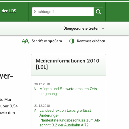
 der LDS
Übergeordnete Seiten
Schrift vergrößern
Kontrast erhöhen
Me­di­en­in­for­ma­tio­nen 2010
[LDL]
 wer­
30.12.2010
Mü­geln und Schwe­ta er­hal­ten Orts­
um­ge­hung
05. Mai
r über 9,54
21.12.2010
Lan­des­di­rek­ti­on Leip­zig er­lässt
sowie den
Änderungs-​
Planfeststellungsbeschluss zum Ab­
schnitt 3.2 der Au­to­bahn A 72