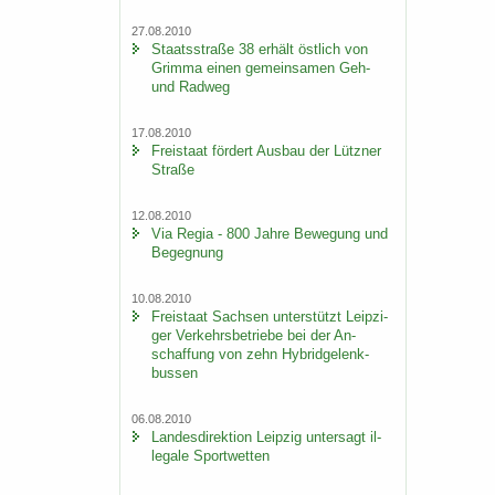
27.08.2010
Staats­stra­ße 38 er­hält öst­lich von
Grim­ma einen ge­mein­sa­men Geh-
und Rad­weg
17.08.2010
Frei­staat för­dert Aus­bau der Lütz­ner
Stra­ße
12.08.2010
Via Regia - 800 Jahre Be­we­gung und
Be­geg­nung
10.08.2010
Frei­staat Sach­sen un­ter­stützt Leip­zi­
ger Ver­kehrs­be­trie­be bei der An­
schaf­fung von zehn Hy­brid­ge­lenk­
bus­sen
06.08.2010
Lan­des­di­rek­ti­on Leip­zig un­ter­sagt il­
le­ga­le Sport­wet­ten