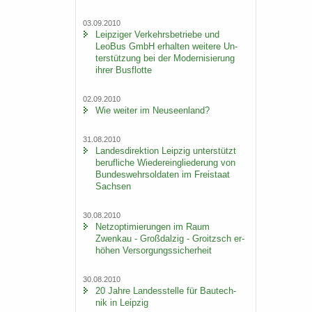
03.09.2010
Leip­zi­ger Ver­kehrs­be­trie­be und
LeoBus GmbH er­hal­ten wei­te­re Un­
ter­stüt­zung bei der Mo­der­ni­sie­rung
ihrer Bus­flot­te
02.09.2010
Wie wei­ter im Neu­seen­land?
31.08.2010
Lan­des­di­rek­ti­on Leip­zig un­ter­stützt
be­ruf­li­che Wie­der­ein­glie­de­rung von
Bun­des­wehr­sol­da­ten im Frei­staat
Sach­sen
30.08.2010
Netz­op­ti­mie­run­gen im Raum
Zwenkau - Groß­dal­zig - Groitzsch er­
hö­hen Ver­sor­gungs­si­cher­heit
30.08.2010
20 Jahre Lan­des­stel­le für Bau­tech­
nik in Leip­zig